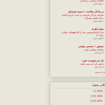
اقتصاد سیاسی براندازی
۱ هفته قبل
بر ساحل سلامت :: سمیه توحیدلو
معرفی مراکز تفریحی و دیدنی جزیره قشم
برای فصل زمستان
۱ هفته قبل
مجيد زُهَری
چرا داستان‌نویسی بعد از ۵۷ هیچ‌وقت جهانی
نشد؟ 4
۳ هفته قبل
مستور :: محسن مؤمنی
ساختار سیاسی ذهن
۷ ماه قبل
یک سرخپوست خوب
تپانچه باید دم دست باشد
۷ ماه قبل
ان دادن همه
یگانی ماهیانه
(4)
2013
(163)
2012
(138)
2011