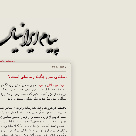
صفحه نخ
۱۳۸۸/۰۵/۱۷
رسانه‌ی ملی چگونه رسانه‌ای است؟
با
نوشته‌ی سانلی
و
دعوت
مهدی جامی بحثی در وبلاگ‌شهر د
داشت؟ بحث تا اینجا به خوبی پیش رفته است و امید که ب
می‌کوشم از تکرار آنچه تا کنون گفته شده بپرهیزم و نکاتی ر
مسأله و نقد و نظر دید نه یک مقاله‌ی مستقل و کامل.
نخست
: در ضرورت وجود یک رسانه و فواید آن سخنی نیس
«ملی» است؟ چه ویژگی‌هایی یک رسانه را «ملی» می‌کند؟ «م
است که پس از قرارداد وستفالی و تولد واحدهایی سیاسی 
این رسانه قرار است نماینده‌ی کدام ملت باشد؟ آیا این رس
سازنده و تعریف‌کننده‌ی این ملت چیست؟ کدام شاخص‌ها فرد 
واگرای قومی در ایران چه می‌شود؟ آیا گروهی که خواستار جد
چگونه می‌توان واگرایی قومی آنان از کلیت این واحد سیاسی