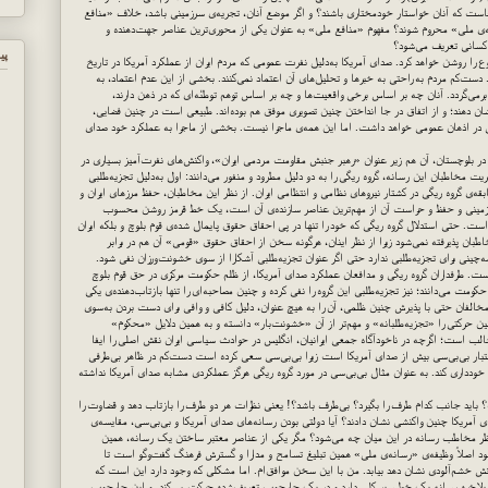
ست که آنان خواستار خودمختاری باشند؟ و اگر موضع آنان، تجریه‌ی سرزمینی باشد، خلاف «منافع
ه‌ی ملی» محروم شوند؟ مفهوم «منافع ملی» به عنوان یکی از محوری‌ترین عناصر جهت‌دهنده و
کسانی تعریف می‌شود؟
پي
 را روشن خواهد کرد. صدای آمریکا به‌دلیل نفرت عمومی که مردم ایران از عملکرد آمریکا در تاریخ
. دست‌کم مردم به راحتی به خبرها و تحلیل‌های آن اعتماد نمی‌کنند. بخشی از این عدم اعتماد، به
رمی‌گردد. آنان چه بر اساس برخی واقعیت‌ها و چه بر اساس توهم توطئه‌ای که در ذهن دارند،
 نشان دهند؛ و از اتفاق در جا انداختن چنین تصویری موفق هم بوده‌اند. طبیعی است در چنین فضایی،
ی در اذهان عمومی خواهد داشت. اما این همه‌ی ماجرا نیست. بخشی از ماجرا به عملکرد خود صدای
 در بلوچستان، آن هم زیر عنوان «رهبر جنبش مقاومت مردمی ایران»، واکنش‌های نفرت‌آمیز بسیاری در
ت مخاطبان این رسانه، گروه ریگی را به دو دلیل مطرود و منفور می‌دانند: اول به‌دلیل تجزیه‌طلبی
‌ی گروه ریگی در کشتار نیروهای نظامی و انتظامی ایران. از نظر این مخاطبان، حفظ مرزهای ایران و
سرزمینی و حفظ و حراست آن از مهم‌ترین عناصر سازنده‌ی آن است، یک خط قرمز روشن محسوب
ت. حتی استدلال گروه ریگی که خود را تنها در پی احقاق حقوق پایمال شده‌ی قوم بلوچ و بلکه ایران
طبان پذیرفته نمی‌شود زیرا از نظر اینان، هرگونه سخن از احقاق حقوق «قومی» آن هم در برابر
‌چینی برای تجزیه‌طلبی ندارد حتی اگر عنوان تجزیه‌طلبی آشکارا از سوی خشونت‌ورزان نفی شود.
ست. طرفداران گروه ریگی و مدافعان عملکرد صدای آمریکا، از ظلم حکومت مرکزی در حق قوم بلوچ
ت می‌دانند؛ نیز تجزیه‌طلبی این گروه را نفی کرده و چنین مصاحبه‌ای را تنها بازتاب‌دهنده‌ی یکی
مخالفان حتی با پذیرش چنین ظلمی، آن را به هیچ عنوان، دلیل کافی و وافی برای دست بردن به‌سوی
ن حرکتی را «تجزیه‌طلبانه» و مهم‌تر از آن «خشونت‌بار» دانسته و به همین دلایل «محکوم»
 جالب است؛ اگرچه در ناخودآگاه جمعی ایرانیان، انگلیس در حوادث سیاسی ایران نقش اصلی را ایفا
عتبار بی‌بی‌سی بیش از صدای آمریکا است زیرا بی‌بی‌سی سعی کرده است دست‌کم در ظاهر بی‌طرفی
یز خودداری کند. به عنوان مثال بی‌بی‌سی در مورد گروه ریگی هرگز عملکردی مشابه صدای آمریکا نداشته
اید جانب کدام طرف را بگیرد؟ بی‌طرف باشد؟! یعنی نظرات هر دو طرف را بازتاب دهد و قضاوت را
ی آمریکا چنین واکنشی نشان دادند؟ آیا دولتی بودن رسانه‌های صدای آمریکا و بی‌بی‌سی، مقایسه‌ی
و نظر مخاطب رسانه در این میان چه می‌شود؟ مگر یکی از عناصر معتبر ساختن یک رسانه، همین
 اصلاً وظیفه‌ی «رسانه‌ی ملی» همین تبلیغ تسامح و مدارا و گسترش فرهنگ گفت‌وگو است تا
ش خشم‌آلودی نشان دهد بیابد. من با این سخن موافق‌ام. اما مشکلی که وجود دارد این است که
ت. بلاخره رسانه یک خط سیر کلی دارد و در یک چارچوب تعریف‌شده حرکت می‌کند. و این چارچوب