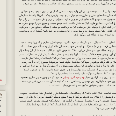
ملی» و دیگری را نه. و درست بر سر تعریف مصادیق است که اختلاف برداشت‌ها روشن می‌شود و
علوم سیاسی است. مباحث پیرامون این واژه و برداشت‌هایی که از آن در میان عموم مردم و نخبگان
که همگی نشانه‌های عملی و تجلی‌یافته در میان مردم دارند. برقراری رابطه با آمریکا و اختلاف نظرهایی
همچنین است موضع اقلیت‌های قومی در برابر حکومت مرکزی در ایران و نظر عموم ملت در برابر آنها.
‌دفاع لبنان برای «منافع ملی» ایران به دنبال داشت. نباید موضع روشن و صریح خود را موضع دیگران هم
شن و البته خالی از هرگونه خلل می‌بینند و این به برداشت دو طرف از مسأله «منافع ملی» برمی‌گردد.
ازی نظری روشن شود، بایستی به پرسش‌هایی از این دست، به صراحت پاسخ گفت؛ آن هم پاسخ‌هایی
 به اصلاح رویه در هنگام عمل موکول کرد.
انه‌ای است که دنبال منافع ملی باشد و حرف اکثریت مردم داخل و خارج از کشور را بزند؛ به همه
اجتماعی فرصت برای طرح نظرات و ایده‌های خود بدهد». این نگاه لیبرال به مسأله بدین معناست که
د. از اینجا مناقشه‌ی بعدی شکل می‌گیرد. ملاک تشخیص اکثریت و اقلیت چیست؟ آیا این رسانه قرار
آورد و پیش چشم مخاطب بنشاند تا او را بهتر ببیند و بیشتر بشناسد؟ یعنی قرار است بازتاب صدای
ای به اندازه‌ی وزن آن سهم بدهد. این وزن را چه کسی معین می‌کند؟ کارشناسان رسانه؟ نظر اکثریت
در نظر گرفته می‌شود و اصولاً این ملاک‌ها چگونه تعیین می‌شوند؟ موضوع آزادی و آزادی رسانه
ایی دارند؟ تا کجا می‌توانند در این رسانه سهیم شوند و از آن سهم بگیرند؟ این میزان را چه کسی یا
زادی رسانه سر از هنجارگریزی به بهانه‌ی دفاع از حقوق اقلیت‌ها درنیاورد؟ این هنجارها اصولاً
ت؟ با ناهنجاری‌ها چگونه باید مواجه شد تا مخاطب را نرماند؟
ست. بسیاری از ما ایرانیان، دچار
توهم خوداکثریت‌پنداری
هستیم. اگر هم چنین تصوری نداریم معتقدیم
نش
این همیشه طلبکاریم. این موضوعی روانشاختی است که البته ممکن است مبانی واقعی نیز داشته
وه معتقد است حق و حقوقش مطابق عده و عُده‌اش رعایت نشده است.
ست نماینده‌ی کدام اقشار باشد؟ کدام شکاف‌های جامعه‌شناختی را نمایندگی کند؟ شکاف‌های عمودی
با
و فرودستی را از کدام زاویه تعریف می‌کند؟ ثروت؟ سطح فرهنگ؟ کیفیت آموزش؟ یا اینکه قرار است
◄
یاسی؟ اجتماعی؟ قومی؟ مذهبی؟ جنسیتی؟ یا آنگونه که از فحوای کلام دوستان مشخص است همه‌ی
؟ قرار است این شکاف‌ها را شناسایی کند؟ پُررنگ کند؟ کمرنگ کند؟ پُر کند؟ نابود کند؟ ملاک
◄
ونه تعیین می‌شود؟
◄