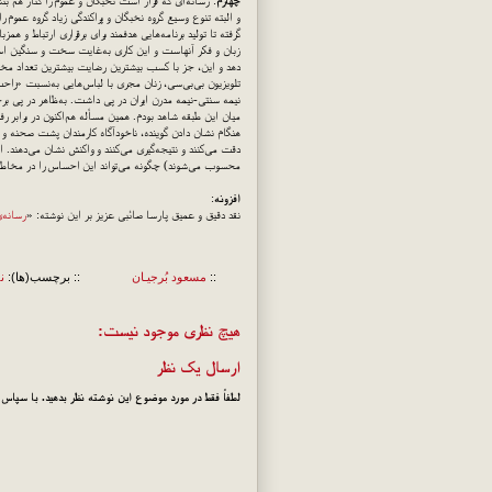
چهارم
: رسانه‌ای که قرار است نخبگان و عموم را کنار هم بنشا
و البته تنوع وسیع گروه نخبگان و پراکندگی زیاد گروه عموم ر
گرفته تا تولید برنامه‌هایی هدفمند برای برقراری ارتباط و 
زبان و فکر آنهاست و این کاری به‌غایت سخت و سنگین اس
دهد و این، جز با کسب بیشترین رضایت بیشترین تعداد مخاطب
تلویزیون بی‌بی‌سی، زنان مجری با لباس‌هایی به‌نسبت «را
نیمه سنتی-نیمه مدرن ایران در پی داشت. به‌ظاهر در پی بر
میان این طبقه شاهد بودم. همین مسأله هم‌اکنون در برابر 
هنگام نشان دادن گوینده، ناخودآگاه کارمندان پشت صحنه و رف
دقت می‌کنند و نتیجه‌گیری می‌کنند و واکنش نشان می‌دهند.
محسوب می‌شوند) چگونه می‌تواند این احساس را در مخاطب ا
افزونه
:
نقد دقیق و عمیق پارسا صائبی عزیز بر این نوشته: «
رسانه‌
::
مسعود بُرجيـان
:: برچسب(ها):
ن
هیچ نظری موجود نیست:
ارسال یک نظر
لطفاً فقط در مورد موضوع این نوشته نظر بدهید. با سپاس!