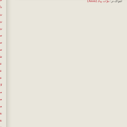
اشتراک در:
نظرات پیام (Atom)
دل
رو
رو
رو
سع
سی
سی
شع
عب
عص
عل
لا
مص
مع
مع
نق
نق