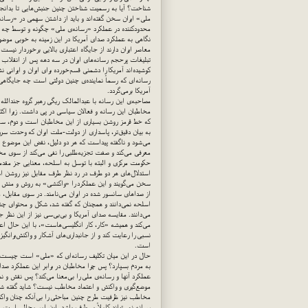
شناخت؟ آیا به رسمیت شناختن چنین جنبش‌هایی تا بدانجا
ملی» ایران سخن گفته‌اند و باید از داشتن سهمی در «رسان
محدودکننده در عملکرد «رسانه‌ی ملی» چگونه و توسط چه 
نگاهی به عملکرد صدای آمریکا در این زمینه به خوبی موضوع
معاصر ایران دارند از جایگاه اعتباری بالایی برخوردار نیست
تبلیغات پرحجم رسانه‌های ایران در سه دهه پس از انقلاب ب
کوشیده‌اند آمریکا را دشمنی قسم‌خورده برای ایران و ایرانی
رسانه‌ای که رسماً نماینده‌ی چنین دولتی است چه جایگاه
آمریکا برمی‌گردد.
مصاحبه‌ی این رسانه با عبدالمالک ریگی رهبر گروه جندالله
مخاطبان این رسانه و فعالان سیاسی در پی داشت. زیرا اکثری
که خط قرمز روشن بسیاری از این مخاطبان است و دوم، سابقه
به بیان دقیق‌تر، پاسداری از دولت-ملت ایران که وحدت 
می‌شود و ناگفته پیداست که هر دو دلیل، نقض این موضوع اس
معرفی می‌کند و صفت تجزیه‌طلبی را نفی می‌کند از سوی مخا
حکومت مرکزی و البته با توسل به اسلحه، معنایی جز مقدمه
استدلال‌های هر دو طرف در رد نظر طرف مقابل نیز روشن ا
سخن می‌گویند و این عملکرد را «واکنشی» به روش و منش حکوم
از صداهای سانسور شده در ایران می‌نامند. در سوی مقابل، 
اسلحه نمی‌دانند و همچنان که گفته شد، شکل و محتوای چنی
می‌دانند. مقایسه صدای آمریکا و بی‌بی‌سی نیز از این نظر
می‌کند و همیشه «کار، کار انگلیسی‌هاست»، با این حال ا
نسبی را رعایت کند و از جانبداری‌های آشکار و واکنش‌برانگ
است.
حال در این میان تکلیف رسانه‌ای که «ملی» است چیست؟ ب
به مردم بسپارد؟ پس چرا مخاطبان در برابر این عملکرد صدا
عملکرد آنها و رسانه‌ی ملی را بی‌معنا می‌کند؟ پس نقش 
موضع‌گیری و واکنش و اعتماد مخاطب نیست؟ شاید گفته شود
مخاطب نیز ظرفیت طرح چنین مباحثی را بی‌آنکه چنان واکن
رسانه نمی‌تواند کاملاً بی‌طرف باشد. این امر محالی اس