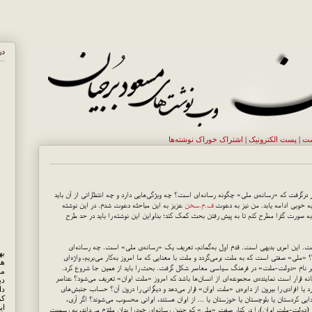
در
ست
|
پست الکترونيک
|
اشتراک خوراک نوشته‌ها
رگرفت که «رسانه‌ی ملی» چگونه رسانه‌ای است؟ چه ویژگی‌هایی دارد و چه انتظاراتی از آن باید
ه خوبی ادامه یابد. من نیز به دعوت
ف.م.سخن
عزیز به این مباحثه دعوت شدم. در این نوشته
ا به صورت گذرا مطرح کنم تا به پیش رفتن بحث کمک کند؛ بنابراین این نوشته را باید در حد طرح
ت. این امری بدیهی است. قدم اول به‌گمانم، تعریف یک «رسانه‌ی ملی» است. چه رسانه‌ای
لی» صفتی است که به ملت برمی‌گردد و ملت با معنایی که ما امروز به‌کار می‌بریم، واژه‌ای
هم
زیر نام «دولت-ملت» در فرهنگ سیاسی معاصر شکل گرفت. بحث را باید از همین جا شروع کرد.
مه
انه قرار است نماینده‌ی مجموعه‌ای از انسان‌ها باشد که امروز «ملت ایران» تعریف می‌شود؟ عناصر
دی
یا افرادی را بیرون از دایره‌ی «ملت ایران» قرار می‌دهد و دیگرانی را درون آن؟ حساب جنبش‌های
کر
ایی کردستان یا بلوچستان یا خوزستان یا ... از ایران هستند، ایرانی محسوب می‌شوند؟ اگر آری،
ای
 (دولت-ملت ایران) را در کنار صفت «ملی» که چنین رسانه‌ای خود را بدان ملتزم می‌داند، به رسمیت