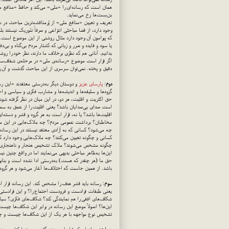
همان است که رسانه‌ای را «ملی» می‌کند و حافظ «منافع 
بن‌بست‌ها رخ می‌نماید.
تعریف و تعیین «منافع ملی» از پُرمناقشه‌ترین مباحث در 
وجود دارد، از قضا مباحثی انتزاعی و صرفاً تئوریک نیستند بل
که پیرامون آن وجود دارد مثال روشنی از این موضوع است. 
یا سود و فایده و ضرر و زیانی که کشتار مردم بی‌گناه و بی
بدانیم. آنانی هم که نظری برخلاف ما دارند، نظر خود را رو
اگر قرار است موضوع «رسانه‌ی ملی» در مرحله‌ی شفاف‌س
دقیق و پخته. نمی‌توان سرسری از این مباحث گذشت و آن را
دوم
:
پارسای عزیز
و دوستان دیگر به‌درستی معتقدند «این رس
گروه‌ها و سلیقه‌ها و اندیشه‌ها و مشارب فکری و سیاسی و 
حق اکثریت و اقلیت، هر دو، در این میان در نظر گرفته شو
است صدای بی‌صدایان باشد؟ یعنی اقلیت را از عمق به سطح 
اقلیت‌ها باشد؟ یا نه، قرار است به هر گروه و قشر و دسته‌
مخاطبان؟ برداشت عمومی مردم؟ چه ملاک‌هایی در این میان 
چه می‌شود؟ کسانی که به آزادی معتقد نیستند در این رسانه ج
کسانی و چگونه تعیین می‌کنند؟ چه ملاک‌هایی وجود دارد که آ
چگونه مشخص می‌شوند؟ ملاک تشخیص هنجار و ناهنجاری چیس
این‌ها به‌ظاهر مباحثی بدیهی می‌نمایند اما در واقع چنین نی
حق ما (هر چقدر که هست) به‌درستی ادا نشده است و بنابر
باشد. از همین جاست که اختلاف‌ها آغاز می‌شود و هر گر
سوم
: رسانه باید قشر هدف را مشخص کند. این رسانه قرار ا
یعنی طبقات فرادست و فرودست اجتماع را؟ و این فرادستی 
شکاف‌های افقی را هم نمایندگی کند؟ شکاف‌های فکری؟ س
این‌ها؟ اصولاً موضع این رسانه در برابر این شکاف‌ها چیست
تشخیص نوع مواجهه با هر یک از این شکاف‌ها چیست و چگ