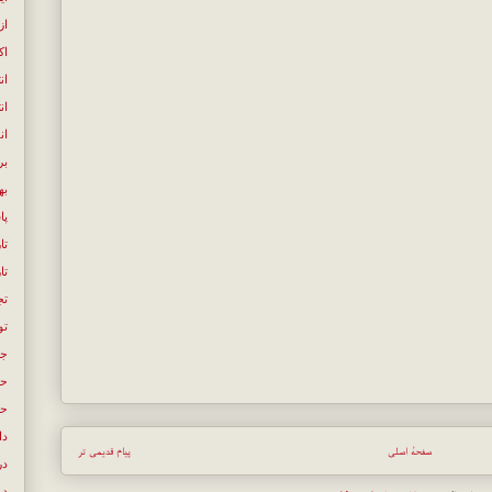
از
اک
ان
ان
ان
بر
به
پا
تا
تا
تج
تو
جن
حک
حل
دا
صفحهٔ اصلی
پیام قدیمی تر
در
در