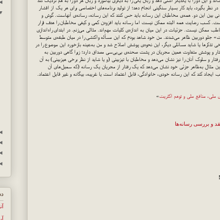
ند و این دو را با یکدیگر آشتی دهد و زبان یکی را به دیگری بیاموزد و زبان هر دو را به هم نزدیک کند
◄
ا در نظر بگیرد، باید کار بسیار سنگینی انجام دهد؛ از تولید برنامه‌های اختصاصی برای هر یک از اقشار
▼
همزبانی بین این دو. همه‌ی مخاطبان این رسانه باید حس کنند که این رسانه، رسانه‌ی آنهاست. گوش و
ت. کسب رضایت همه البته ممکن نیست اما رسانه باید افزودن کمی و کیفی مخاطبان را هدف قرار
 ممکن نیست. جزئیات در این میان به اندازه‌ی کلیات مهم‌اند. مثالی می‌زنم. در ابتدای راه‌اندازی
حت» جلو دوربین ظاهر می‌شدند. من خود شاهد بودم که این مسأله واکنشی را در میان طبقه‌ی متوسط
خی تذکرها یا شاید مسائلی دیگر، این نحوه‌ی پوشش اصلاح شد و من به‌عینه بازخورد این موضوع را در
رفتار و پوشش متفاوت همین مجریان در پشت صحنه‌ی بی‌بی‌سی مصداق دارد؛ زیرا گاهی دوربین به
تار و سلوک آنان را نیز نشان می‌دهد و مخاطبان با تیزبینی (و یا شاید از نظر برخی هیزبینی) به آن
 این مثال به‌ظاهر جزئی خود نشان می‌دهد که یک رفتار از مجریان یک رسانه (که سمبل‌های آن
یجاد کند که این رسانه خودی، خانوادگی، قابل اعتماد است یا غریبه، بیگانه و غیر قابل اعتماد.
ی ملی، منافع ملی و توهم اکثریت
»
قد و بررسی رسانه‌ها
◄
◄
◄
◄
دس
آن
آی