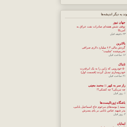
وند به ديگر انديشه‌ها
جهان نيوز
توقف شش هفته‌ای صادرات نفت عراق به
آمریکا
۲۳ دقیقه قبل
بالاترین
گردش مالی ۶.۳ میلیارد دلاری صرافی
تحریم‌شده "شلبیت"
۱۶ ساعت قبل
تابناک
۵۰ خودرویی که ژاپن را به یک ابرقدرت
خودروسازی تبدیل کردند (قسمت اول)
۲۱ ساعت قبل
راز سر به مُهر :: محمد معینی
چه تبریکی؟ چه کشکی؟!
۱ روز قبل
باشگاه ژورنالیست‌ها
ببینید | بوسه‌های مرحوم حاج اسماعیل بابایی،
پدر شهید عباس بابایی بر پای پسرش
۲ روز قبل
ایمایان