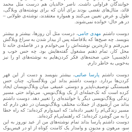
خوانندگان فراوانی داشت. ناصر خالدیان هم درست مثل محمد
قائد، مثال‌های نقضی بودند برای آنان که برای نوشته‌های وبلاگی،
طول و عرض تعیین می‌کنند و همواره معتقدند، نوشته‌ی طولانی –
در هر حال- خوانده نمی‌شوند.
دوست داشتم
مهدی جامی
، درست مثل آن روزها، بیشتر و بیشتر
بنویسد. چه صبح‌ها که بلافاصله پس از بیدار شدن به سراغ وبلاگش
می‌رفتم و تازه‌ترین نوشته‌اش را می‌خواندم و در فاصله‌ی خانه تا
محل کار، تمام ذهنم مشغول گفته‌هایش بود. چه حس خوب و
دلچسبی! حتی صحنه‌های فکر کردن‌هایم به نوشته‌های او را نیز
به‌خوبی به خاطر دارم.
دوست داشتم
پارسا صائبی
، بیشتر بنویسد و دست از این قهر
کردن‌ها بردارد. دوست داشتم بداند این وبلاگستان، چنان حس
همبستگی توصیف‌ناپذیر و دوستی عمیقی میان وبلاگ‌نویسان ایجاد
کرده است که تک‌جمله‌ای از یک وبلاگ‌نویس، می‌تواند حتی مسیر
زندگی وبلاگ‌نویسی دیگر یا خواننده‌ای را تغییر دهد. دوست داشتم
بداند من آرشیوی از جملات مختلف وبلاگ‌نویسان در ذهن دارم که
مسیر زندگی‌ام را تغییر داده‌اند؛ که امیدوارم کرده‌اند؛ که راه خطا
را به من گوشزد کرده‌اند؛ که راهنمایی‌ام کرده‌اند.
دوست داشتم پارسا بداند تمام نوشته‌های من از عید نوروز به این
سو، مرهون و مدیون و وامدار یک کامنت کوتاه از او در فیس‌بوک