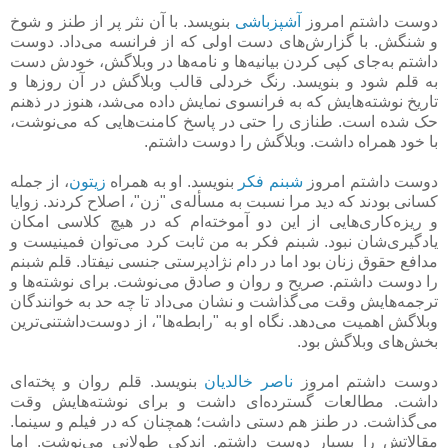
دوست داشتم امروز
آشپزباشی
بنویسد. با آن نثر پر از طنز و شوخ
و شنگش. با گزارش‌های دست اولی که از فرانسه می‌داد. دوست
داشتم به‌جای کپی کردن بیانیه‌ها و نامه‌ها در وبلاگش، خودش دست
به قلم شود و بنویسد. رنگ خردلی قالب وبلاگش در آن روزها و
تاریخ نوشته‌هایش که به فرانسوی نمایش داده می‌شد، هنوز در ذهنم
حک شده است. طنازی را حتی در پاسخ کامنت‌هایی که می‌نوشت،
با خود همراه داشت. وبلاگش را دوست داشتم.
دوست داشتم امروز
شبنم فکر
بنویسد. او به همراه
زیتون
، از جمله
کسانی بودند که دید مرا نسبت به مسأله‌ی "زن"، اصلاح کردند. زوایا
و ریزه‌کاری‌هایی از این دو آموخته‌ام که در هیچ کلاسی امکان
یادگیری‌شان نبود. شبنم فکر به من ثابت کرد می‌توان فمینیست و
مدافع حقوق زنان بود اما در دام نژادپرستی جنسی نیفتاد. قلم شبنم
را دوست داشتم. صریح و روان و صادق می‌نوشت. برای نوشته‌ها و
ترجمه‌هایش وقت می‌گذاشت و نشان می‌داد تا چه حد به خوانندگان
وبلاگش اهمیت می‌دهد. نگاه او به "رابطه‌ها"، از دوست‌داشتنی‌ترین
بخش‌های وبلاگش بود.
دوست داشتم امروز
ناصر خالدیان
بنویسد. قلم روان و پخته‌ای
داشت. مطالعات گسترده‌ای داشت و برای نوشته‌هایش وقت
می‌گذاشت. در طنز هم دستی داشت؛ همچنان که در فیلم و سینما.
مقالاتش را بسیار دوست داشتم. اندکی طولانی می‌نوشت. اما