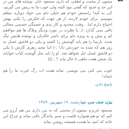
ممنون از محبت و لطفی که داری مسعود جان. نوشته های من در
این حد و حدود که گفتی نبود البته ولی خوب ما به ریش می گیریم،
کی به کیه! راستش خودم هم خیلی دلم می خواد دوباره منظم
بنویسم. برای خودم لازمه. از هر جهت که فکرش را بکنی بهش
احتیاج دارم اما....وفت محدود و کار یدی و خستگی جسمی مجالی
باقی نمی گذارد :(...با نظرت در مورد ودیگر وبلاگ ها هم موافقم
کم و بیش و به ویژه دلم برای ناصر خالدیان و نوشته هایش تنگ
شده. پارسا را هم باید گوشش را کشید و یکی دو قاشق عسل به
زور هم که شده به خوردش داد! ;-) اما مجید زهری کارش با یکی
دو قاشق عسل حل نخواهد شد. او را باید مثل گوشت کباب خواباند
یک شش هفت ماهی تا حال بیاید !! ;-)))
خوب می کنی می نویسی. شاید همت ات رگ غیرت ما را هم
جنباند!
پاسخ دادن
بیژن صف سری
چهارشنبه, ۱۷ شهریور, ۱۳۸۹
مسعود عزیزم ممنون از محبتی که به من داری من هم آرزو می
کنم که تو هم همواره قلمت و سبز ماندگار باقی بماند و چراغ این
خانه که امید ما هست همیشه روشن بماند