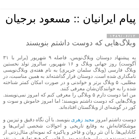
پیام ایرانیان :: مسعود برجیان
۱۳۸۹/۰۶/۱۲
وبلاگ‌هایی که دوست داشتم بنویسند
به پیشنهاد دوستان وبلاگ‌نویس، فاصله ۹ شهریور (برابر با ۳۱
آگوست) روز جهانی وبلاگ و ۱۶ شهریور، سالروز تولد نخستین
وبلاگ فارسی (وبلاگ سلمان جریری) به نام هفته‌ی وبلاگ‌نویسی
نامگذاری شده است. دوستان قرار گذاشته‌اند به همین مناسبت، در
مطلبی، ۵ وبلاگ برتر و خواندنی و در صورت امکان کمتر شناخته
شده را به خوانندگان‌شان معرفی کنند.
من اما دوست دارم ۵ وبلاگی را معرفی کنم که امروز نمی‌نویسند.
وبلاگ‌هایی که دوست داشتم بنویسند؛ اما امروز خاموش و سوت و
کور در گوشه‌ای از وبلاگستان افتاده‌اند.
دوست داشتم امروز
مجید زهری
بنویسد. با آن نگاه دقیق و تیزبین و
موشکافانه‌اش به وقایع تاریخی و احوالات شخصی ایرانی‌ها و
کانادایی‌ها. با آن نثر روان و فاخر و پاکیزه که نمونه‌ای مثال‌زدنی از
تعهد نویسنده در برابر خواننده بود. با قلمی که هیچ تعارفی در نقد