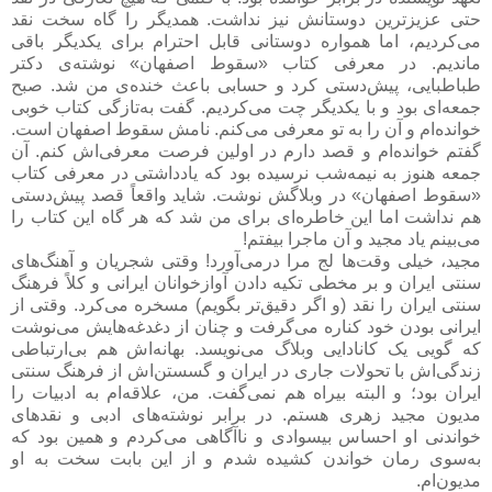
حتی عزیزترین دوستانش نیز نداشت. همدیگر را گاه سخت نقد
می‌کردیم، اما همواره دوستانی قابل احترام برای یکدیگر باقی
ماندیم. در معرفی کتاب «سقوط اصفهان» نوشته‌ی دکتر
طباطبایی، پیش‌دستی کرد و حسابی باعث خنده‌ی من شد. صبح
جمعه‌ای بود و با یکدیگر چت می‌کردیم. گفت به‌تازگی کتاب خوبی
خوانده‌ام و آن را به تو معرفی می‌کنم. نامش سقوط اصفهان است.
گفتم خوانده‌ام و قصد دارم در اولین فرصت معرفی‌اش کنم. آن
جمعه هنوز به نیمه‌شب نرسیده بود که یادداشتی در معرفی کتاب
«سقوط اصفهان» در وبلاگش نوشت. شاید واقعاً قصد پیش‌دستی
هم نداشت اما این خاطره‌ای برای من شد که هر گاه این کتاب را
می‌بینم یاد مجید و آن ماجرا بیفتم!
مجید، خیلی وقت‌ها لج مرا درمی‌آورد! وقتی شجریان و آهنگ‌های
سنتی ایران و بر مخطی تکیه دادن آوازخوانان ایرانی و کلاً فرهنگ
سنتی ایران را نقد (و اگر دقیق‌تر بگویم) مسخره می‌کرد. وقتی از
ایرانی بودن خود کناره می‌گرفت و چنان از دغدغه‌هایش می‌نوشت
که گویی یک کانادایی وبلاگ می‌نویسد. بهانه‌اش هم بی‌ارتباطی
زندگی‌اش با تحولات جاری در ایران و گسستن‌اش از فرهنگ سنتی
ایران بود؛ و البته بیراه هم نمی‌گفت. من، علاقه‌ام به ادبیات را
مدیون مجید زهری هستم. در برابر نوشته‌های ادبی و نقدهای
خواندنی او احساس بیسوادی و ناآگاهی می‌کردم و همین بود که
به‌سوی رمان خواندن کشیده شدم و از این بابت سخت به او
مدیون‌ام.