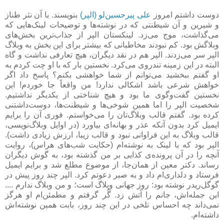
دوست داشتم امروز
علی پیرحسین‌لو (الپر)
بنویسند. با آن نثر طناز
و شیرین و آن شیطنتی که در نوشته‌ها و توضیحات لینک‌هایی که
می‌گذاشت، موج می‌زد. لینکستان الپر از جذاب‌ترین بخش‌های
وبلاگش بود. کم نبودند مخاطبانی که بیشتر برای این بخش به وبلاگ
الپر سر می‌زدند. الپر هم در نقد دیگران، هیچ تعارفی نداشت و گاه
البته در این زمینه تندروی می‌کرد. نخستین بار که با او چت کردم به
او گفتم ببخشید می‌توانم از شما خواهشی بکنم؟ پاسخ داد اگر
خواهش شرعی باشد اشکالی ندارد! من واقعاً جا خوردم! این
نخستین گفت‌وگوی ما بود و هیچ شناختی از یکدیگر نداشتیم.
شخصیت الپر را اما همین شوخی‌ها و شیطنت‌ها، دوست‌داشتنی
کرده بود. گفتم قالب وبلاگ‌تان را می‌خواستم. فوری آن را برایم
ایمیل کرد بدون آنکه عذر و بهانه‌ای بیاورد (در اوایل وبلاگ‌نویسی،
قالب وبلاگ به این فراوانی نبود و قالب زیبا، ارزش زیادی داشت).
الپر بود که با لینک به نوشته‌ام (حکایت شب‌های هراس)، روایت
آنچه را در آن پرونده‌ی کذایی بر من گذشته بود، به گوش دیگران
رساند. دکتر معین از همان‌جا، از موضوع مطلع شد و برایم ایمیل
فرستاد و دلداری‌ام داد و به صبر دعوتم کرد. الپر چند روز پیش در
گوگل‌ریدر نوشته بود: روز جهانی وبلاگ است؛ و من وبلاگ ندارم ....
این جمله‌اش، جانم را آتش زد. گُر گرفتم و مطمئن‌ام او هرگز
نمی‌داند چه احساس تلخی در این چند روز، بابت همین نوشته‌اش
داشته‌ام.