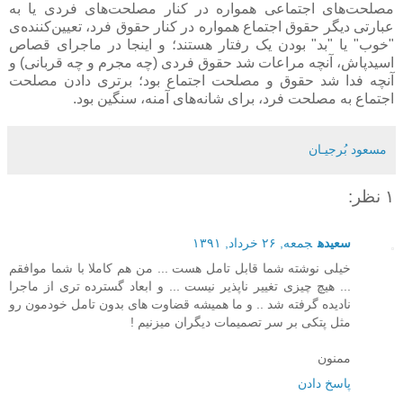
مصلحت‌های اجتماعی همواره در کنار مصلحت‌های فردی یا به
عبارتی دیگر حقوق اجتماع همواره در کنار حقوق فرد، تعیین‌کننده‌ی
"خوب" یا "بد" بودن یک رفتار هستند؛ و اینجا در ماجرای قصاص
اسیدپاش، آنچه مراعات شد حقوق فردی (چه مجرم و چه قربانی) و
آنچه فدا شد حقوق و مصلحت اجتماع بود؛ برتری دادن مصلحت
اجتماع به مصلحت فرد، برای شانه‌های آمنه، سنگین بود.
مسعود بُرجيـان
۱ نظر:
سعیده
جمعه, ۲۶ خرداد, ۱۳۹۱
خیلی نوشته شما قابل تامل هست ... من هم کاملا با شما موافقم
... هیچ چیزی تغییر ناپذیر نیست ... و ابعاد گسترده تری از ماجرا
نادیده گرفته شد .. و ما همیشه قضاوت های بدون تامل خودمون رو
مثل پتکی بر سر تصمیمات دیگران میزنیم !
ممنون
پاسخ دادن