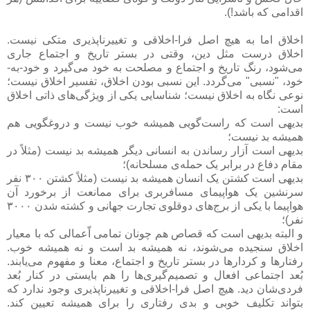
اقدامی که باشد!).
اخلاق اما به هیچ اصل فرا-اخلاقی و تغییرناپذیری متکی نیست.
اخلاق درست مثل دین، وقتی در بستر تاریخ و اجتماع جاری
می‌شود، رنگ تاریخ و اجتماع و مصلحت به خود می‌گیرد و خود-به-
خود، "نسبی" می‌گردد. این نسبی بودن اخلاق، تفسیر اخلاق نیست؛
نوعی نگاه به اخلاق نیست؛ شناسایی یکی از ویژگی‌های ذاتی اخلاق
است:
بدیهی است که راست‌گویی همیشه خوب نیست و دروغگویی هم
همیشه بد نیست؛
بدیهی است آزار رساندن به انسانی دیگر همیشه بد نیست (مثلاً در
مقام دفاع در برابر یک حمله‌ی مسلحانه)؛
بدیهی است کشتن یک انسان همیشه بد نیست (مثلاً کشتن ۳۰۰ نفر
سرنشین یک هواپیمای مسافربری برای ممانعت از برخورد آن
هواپیما با یکی از برج‌های دوقلوی تجارت جهانی و کشته شدن ۳۰۰۰
نفر)؛
و البته بدیهی است که قصاص هم چونان تمامی اّعمالی که با معیار
اخلاق سنجیده می‌شوند، نه همیشه بد است و نه همیشه خوب.
رفتارها و کردارها در بستر تاریخ و اجتماع، معنا و مفهوم می‌یابند.
بُعد اجتماعی افعال و تصمیم‌گیری‌ها را هم بایستی در کنار بُعد
فردی‌شان دید. هیچ اصل فرا-اخلاقی و تغییرناپذیری وجود ندارد که
بتواند تکلیف خوبی و بدی رفتاری را برای همیشه تعیین کند.