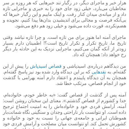
هزار خبر و ماجرای دیگر، در رگبار تند خبرهایی که هر روزه بر سر
مخاطبان می‌بارد، خیلی زود جای خود را به خبری و ماجرایی تازه
داد و از میانه‌ی میدان کنار رفت. و اینک ماییم و این رگبار خبرها که
بی‌آنکه فرصت و مجالی برای اندیشیدن بدان‌ها پیدا کنیم، نجویده و
هضم‌نکرده، قورت داده می‌شود و خیلی زود هم دفع می‌شود.
ماجرای آمنه اما هنوز برای من تازه است. و چرا تازه نباشد وقتی
تاریخ ما، تاریخ تکرار و تکرار تاریخ است؟! اطمینان دارم بسیار
زودتر از آنکه گمان می‌کنیم، ماجرایی نزدیک به این حادثه بار دیگر
رخ خواهد داد؛ همچنان که داد.
من دیدگاهم درباره‌ی اسیدپاشی و
قصاص اسیدپاش
را پیش از این
گفته‌ام. به
نقدهایی
که بر این دیدگاه وارد شده بود نیز پاسخ گفته‌ام.
همچنان به آن دیدگاه پایبندم و اعتقاد دارم آمنه بهرامی با گذشت
خود از انجام قصاص، مرتکب خطا شد.
آمنه پس از گذشت از قصاص گفت: «به خاطر خودم، خانواده‌ام،
خدا و کشورم از قصاص گذشتم.». معنای این سخنان روشن است:
آمنه، آرامش فردی خود و خانواده‌اش را به امنیت اجتماع ترجیح
داده است. او نتوانست بار ناراحتی وجدان و سنگینی نگاه شماتت‌بار
هموطنان ایرانی و جامعه‌ی جهانی را نسبت به خود و خانواده و
کشورش تحمل کند. او نتوانست میان مصلحت و آرامش فردی خود