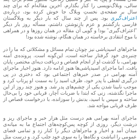
سالی، وبلاگ‌نویسی را کنار بگذارم. آخرین مقاله‌ام که برای چند
سال بر صفحه‌ی نخستِ وبلاگ جا خوش کرده بود، درباره‌ی
اعتراف‌گیری
بود. پس از چند سال که بار دیگر به وبلاگستان
فارسی بازگشتم و عزم بازنوشتن داشتم، مسأله روز بار دیگر
"اعتراف‌گیری" بود! و گویی آن مقاله در همان روزها و در همراهی
با موج انتقادی برخاسته در همان هنگام، نوشته شده بود!
ماجراهای اسیدپاشی نیز چونان تمام مسائل و مشکلاتی که ما را در
چنبره‌ی خود گرفتار ساخته است، این‌گونه است. پرونده‌ی آمنه
بهرامی، با گذشت او از انجام قصاص و دریافت دیه‌ای مختصر، پایان
یافت. اما ماجرای اسیدپاشی‌ها هنوز ادامه دارد. هنوز اخبار ماجرای
آمنه بهرامی در صدر خبرهای اجتماعی بود که دختری در پی
درگیری لفظی با پدر خود، ظرف اسید را به سمت او پرتاب کرد و
موجب نابینا شدن یکی از چشم‌های پدر شد. و هنوز چند روز از این
ماجرا نگذشته، زنی که ابتدا با ضربات آچار، قربانی خود را بی‌حال
ساخته و سپس با اسید، بدنش را سوزانده، با درخواست قصاص از
طرف قربانی مواجه شد.
ماجرای آمنه بهرامی هم درست مثل هزار خبر و ماجرای ریز و
درشت دیگر، روزی از کوچه پس‌کوچه‌های اجتماع ما به میانه‌ی
میدان آمد و اخبار و ماجراهای دیگر را کنار زد و تمامی فضای
عمومی را انباشت و نگاه‌ها را به سوی خود جلب کرد. و درست مثل