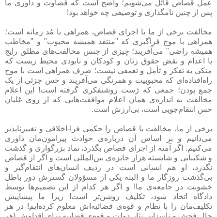
عمل قصاص قائل می‌شویم؛ واضح است که قضاوت و داوری ما
پس از چنین نامگذاری و توصیفی چه خواهد بود!
مخالفت برخی از ما با اجرای قصاص، همراهی با مُد زمانه است؛
همراهی با موج فراگیری که "منتقد همیشه محبوب" و "مخاطب
همیشه راضی" می‌آفریند؛ چیزی از جنس مخالفت‌های مطلق رایج
با اعدام و نقض حقوق زنان و کودکان و نابودی محیط زیست که
متکی به تفکر و تأمل و تعمقی نیست؛ صرف همراهی است با موج
راه‌افتاده‌ای که محبوبیت و همرنگی می‌آفریند و حس جزئی از یک
جمع بودن؛ جمعی که ژست روشنفکری گرفته است! این اعلام
مخالفت به اندازه‌ی همان اعلام موافقت‌هایی که از روی غلیان
حس انتقام‌جویی است، بی‌ارزش است.
برخی از ما، مخالفت با قصاص را حکمی فرا-اخلاقی و تغییرناپذیر
می‌دانیم و بر اساس آن درباره‌ی حوادث پیرامون‌مان داوری
می‌کنیم. اگر آمنه از اجرای قصاص بگذرد، نماد بزرگواری و گذشت
و شکیبایی و شایسته هزار جایزه‌ی بین‌المللی است و اگر از قصاص
نگذرد، او هم انسانی است در ردیف انسان‌های انتقام‌گیر و
بی‌گذشت روزگار ما و البته یکی از مسؤولان گسترش دور باطل
خشونت در جامعه‌ی ما! و اگر هر کدام از این تصمیم‌ها توسط
دادگاه اتخاذ شود، تکلیف روشن‌تر است! زیرا ما پیشاپیش
تکلیف‌مان را با نظام و قوه‌ی قضائیه‌اش معلوم کرده‌ایم! در هر
حال فحش و ناسزایی نثار دولت و قوه‌ی قضاییه برای اقدامش (هر