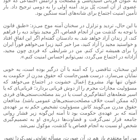
به عنوان قربانی اسیدپاشی و مصلحت و آرامش اجتماعی که خود
عضوی از آن است، پُل بزند. آمنه اولی را به دومی ترجیح داد. بار
تأمین امنیت اجتماع برای شانه‌های آمنه سنگین بود.
با این حال، تردید و تزلزل در سخنان آمنه موج می‌زد: «طبق قانون
با توجه به گذشت من از انجام قصاص، اگر مجید بتواند دیه را فراهم
کند، از زندان آزاد خواهد شد. به دادستان گفته‌ام اگر این اتفاق افتاد
و خواستید مجید را آزاد کنید، مرا خبر کنید زیرا می‌خواهم فوراً ایران
را برای همیشه ترک کنم. من در شرایطی که فردی چون مجید،
آزادانه در اجتماع می‌گردد، نمی‌توانم احساس امنیت کنم.».
این سخنان، تناقضی را که آمنه با آن درگیر بوده است، به خوبی
نمایان می‌سازد. درست همین‌جاست که حقوق مدرن از حکومت به
عنوان تنها نهاد مشروع اِعمال خشونت در اجتماع می‌خواهد که
مسؤولیت مجازات مجرم را از دوش قربانی بردارد؛ قربانی‌ای که یا
اسیر شعله‌های انتقام‌گیری است یا در بند مصلحت‌سنجی‌های فردی
(که ممکن است خلاف مصلحت‌سنجی‌های عمومی باشد). مدافعان
حقوق مدرن می‌گویند کاش مسؤولیت تشخیص حکم نه بر عهده‌ی
آمنه که بر عهده‌ی حکومت بود تا آمنه این‌گونه زیر فشار روانی
جامعه قرار نمی‌گرفت و قضاوت‌ها درباره‌ی او به تصمیم‌گیری
شخص او نسبت به انجام قصاص یا گذشت، موکول نمی‌شد.
من اما معتقدم باز هم در آن صورت، مسأله تفاوتی نمی‌کرد! تصور