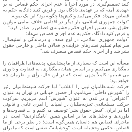
کنید تصمیم‌گیری در مورد اجرا یا عدم اجرای حکم قصاص نه بر
عهده‌ی آمنه که بر عهده‌ی دادگاه بود. و فرض کنید دادگاه، حکم به
قصاص می‌داد. فکر می‌کنید واکنش‌ها چگونه بود؟ این یک نمونه:
"دولت جمهوری اسلامی، بار دیگر در اقدامی خلاف تمامی موازین
حقوق بشر، دستور اجرای حکم وحشیانه‌ی قصاص را صادر کرد."
و فرض کنید دادگاه، حکم به عدم اجرای قصاص می‌داد:
"دولت جمهوری اسلامی، در اوج ضعف و درماندگی و استیصال،
سرانجام تسلیم فشارهای فزاینده‌ی فعالان داخلی و خارجی حقوق
بشر شد و از اجرای حکم قصاص منصرف شد."
مسأله این است که بسیاری از ما پیشاپیش، پدیده‌های اطرافمان را
نامگذاری می‌کنیم و بر اساس همان نامگذاری، به قضاوت و داوری
می‌نشینیم؛ کاملاً بدیهی است که در این حال، رأی و نظرمان چه
خواهد بود:
حرکت شبه‌نظامیان لیبی را "انقلاب" اما حرکت شبه‌نظامیان زئیر
را "شورش داخلی" می‌نامیم. از حضور خیابانی در تهران به عنوان
"اعتراض" و در لندن به عنوان "شورش" اسم می‌بریم. سرکوب
حرکت مسلحانه‌ی تجزیه‌طلبان در اسپانیا را امری عادی و قانونی
اما در ایران، "نقض حقوق بشر" توصیف می‌کنیم و .... قضاوت‌ها و
داوری‌ها و تحلیل‌های ما بر اساس همین "نامگذاری‌ها" است. در
ماجرای قصاص هم داستان همین‌گونه است؛ در نظر برخی از ما
قصاص، حکمی وحشیانه است. "وحشیانه"، صفتی است که ما برای