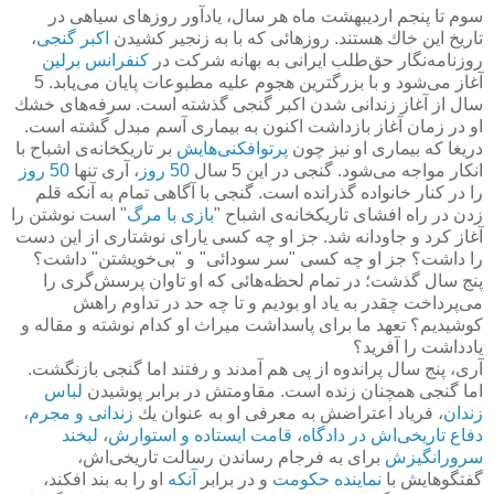
سوم تا پنجم اردیبهشت ماه هر سال، یادآور روزهای سیاهی در
تاریخ این خاك هستند. روزهائی كه با به زنجیر كشیدن
اكبر گنجی
،
روزنامه‌نگار حق‌طلب ایرانی به بهانه شركت در
كنفرانس برلین
آغاز می‌شود و با بزرگترین هجوم علیه مطبوعات پایان می‌یابد. 5
سال از آغاز زندانی شدن اكبر گنجی گذشته است. سرفه‌های خشك
او در زمان آغاز بازداشت اكنون به بیماری آسم مبدل گشته است.
دریغا كه بیماری او نیز چون
پرتوافكنی‌هایش
بر تاریكخانه‌ی اشباح با
انكار مواجه می‌شود. گنجی در این 5 سال
50 روز
، آری تنها
50 روز
را در كنار خانواده گذرانده است. گنجی با آگاهی تمام به آنكه قلم
زدن در راه افشای تاریكخانه‌ی اشباح "
بازی با مرگ
" است نوشتن را
آغاز كرد و جاودانه شد. جز او چه كسی یارای نوشتاری از این دست
را داشت؟ جز او چه كسی "سر سودائی" و "بی‌خویشتن" داشت؟
پنج سال گذشت؛ در تمام لحظه‌هائی كه او تاوان پرسش‌گری را
می‌پرداخت چقدر به یاد او بودیم و تا چه حد در تداوم راهش
كوشیدیم؟ تعهد ما برای پاسداشت میراث او كدام نوشته و مقاله و
یادداشت را آفرید؟
آری، پنج سال پراندوه از پی هم آمدند و رفتند اما گنجی بازنگشت.
اما گنجی همچنان زنده است. مقاومتش در برابر پوشیدن
لباس
زندان
، فریاد اعتراضش به معرفی او به عنوان یك
زندانی و مجرم
،
دفاع تاریخی‌اش در دادگاه
،
قامت ایستاده و استوارش
،
لبخند
سرورانگیزش
برای به فرجام رساندن رسالت تاریخی‌اش،
گفتگوهایش با
نماینده حكومت
و در برابر
آنكه
او را به بند افكند،