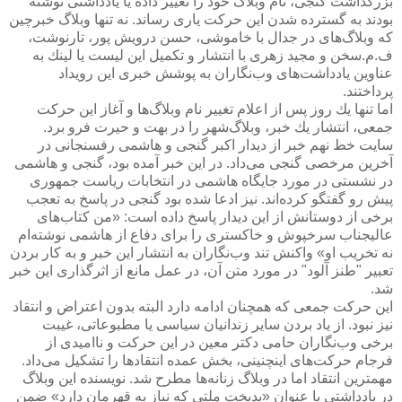
بزرگداشت گنجی، نام وبلاگ خود را تغییر داده‌ یا یادداشتی نوشته
بودند به گسترده شدن این حركت یاری رساند. نه تنها وبلاگ خبرچین
كه وبلاگ‌های در جدال با خاموشی، حسن درویش پور، تارنوشت،
ف.م.سخن و مجید زهری با انتشار و تكمیل این لیست یا لینك به
عناوین یادداشت‌های وب‌نگاران به پوشش خبری این رویداد
پرداختند.
اما تنها یك روز پس از اعلام تغییر نام وبلاگ‌ها و آغاز این حركت
جمعی، انتشار یك خبر، وبلاگ‌شهر را در بهت و حیرت فرو برد.
سایت خط نهم خبر از دیدار اكبر گنجی و هاشمی رفسنجانی در
آخرین مرخصی گنجی می‌داد. در این خبر آمده بود، گنجی و هاشمی
در نشستی در مورد جایگاه هاشمی در انتخابات ریاست جمهوری
پیش رو گفتگو كرده‌اند. نیز ادعا شده بود گنجی در پاسخ به تعجب
برخی از دوستانش از این دیدار پاسخ داده است: «من كتاب‌های
عالیجناب سرخپوش و خاكستری را برای دفاع از هاشمی نوشته‌ام
نه تخریب او» واكنش تند وب‌نگاران به انتشار این خبر و به كار بردن
تعبیر "طنز آلود"‌ در مورد متن آن، در عمل مانع از اثرگذاری این خبر
شد.
این حركت جمعی كه همچنان ادامه دارد البته بدون اعتراض و انتقاد
نیز نبود. از یاد بردن سایر زندانیان سیاسی یا مطبوعاتی، غیبت
برخی وب‌نگاران حامی دكتر معین در این حركت و ناامیدی از
فرجام حركت‌های اینچنینی، بخش عمده انتقادها را تشكیل می‌داد.
مهمترین انتقاد اما در وبلاگ زنانه‌ها مطرح شد. نویسنده این وبلاگ
در یادداشتی با عنوان «بدبخت ملتی كه نیاز به قهرمان دارد» ضمن