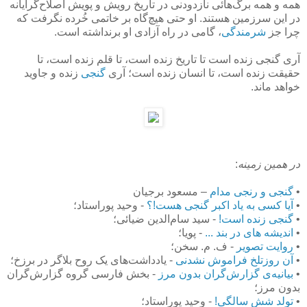
همه و همه برگ‌هائی نازدودنی در تاریخ رویش و پویش اصلاح‌گرایانه
در این سرزمین هستند. او حتی هیچ‌گاه بر خاتمی خُرده نگرفت كه
چرا جز
شرمندگی
، گامی در راه آزادی او برنداشته است.
آری گنجی زنده است تا تاریخ زنده است، تا قلم زنده است، تا
حقیقت زنده است، تا انسان زنده است؛ آری
گنجی
زنده و جاوید
خواهد ماند.
در همین زمینه
:
•
گنجی و رنجی مدام
– مسعود برجیان
•
آیا کسی به یاد اکبر گنجی هست!؟
- وحید پوراستاد؛
•
گنجی زنده است!
- سید سام‌الدین ضیائی؛
•
اندیشه های در بند ...
- پویا؛
•
روایت تصویر
- ف. م. سخن؛
•
آن روزتلخ فراموش نشدنی
- یادداشت‌های یک روح بلاگر در برزخ؛
•
بیانیه‌ی گزارش‌گران بدون مرز
- بخش فارسی گروه گزارش‌گران
بدون مرز؛
•
تولد شش سالگی!
- وحید پوراستاد؛