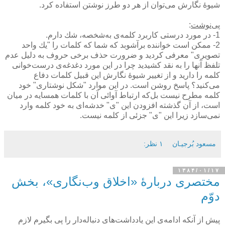
شیوۀ نگارش می‌توان از هر دو طرز نوشتن استفاده كرد.
پی‌نوشت
:
1- در مورد درستی كاربرد كلمه‌ی به‌شخصه، شك دارم.
2- ممكن است خواننده برآشوبد كه شما كه كلمات را "یك واحد
تصویری" معرفی كردید و ضرورت حذف برخی حروف به دلیل عدم
تلفظ آنها را به نقد كشیدید چرا در این مورد دغدغه‌ی درست‌خوانی
كلمه را دارید و از تغییر شیوۀ نگارش این قبیل كلمات دفاع
می‌كنید؟ پاسخ روشن است. در این موارد "شكل نوشتاری" خود
كلمه مطرح نیست بل‌كه ارتباط آوائی آن با كلمات همسایه در میان
است، از آن گذشته افزودن این "ی" خدشه‌ای به خود كلمه وارد
نمی‌سازد زیرا این "ی" جزئی از كلمه نیست.
مسعود بُرجيـان
۱ نظر:
۱۳۸۴/۰۱/۱۷
مختصری دربارۀ «اخلاق وب‌نگاری»، بخش
دوّم
پیش از آنكه ادامه‌ی این یادداشت‌های دنباله‌دار را پی بگیرم لازم