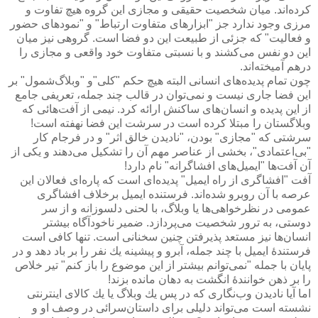
كرده‌اند. میان شخصیت حقیقی و مجازی این گروه هیچ تفاوت و
مرزی وجود ندارد جز "ابزارهای متفاوت ارتباط" و "نمودهای حضور
و فعالیت" كه جزئی از طبیعت این دو فضا است. گروهی نیز میان
این دو نفس می‌كشند و با نسبتی متفاوت خود واقعی و مجازی را
درهم آمیخته‌اند.
چون تمام پدیده‌های انسانی البته هیچ حكم "كلی"‌و "وبلاگ‌شمول" بر
این فضا جاری نیست و نمی‌توان در قالب چند جمله، تعریفی جامع
از این پدیده و انسان‌های ساكنش ارائه كرد. نیمی از آفت‌هائی كه
وبلاگستان را مبتلا كرده است در سرشت این فضا نهفته است!
سرشتی كه "مجازی" بودن، "نادیدن خالق اثر" و در فرجام كار
"بی‌اعتمادی"، بخشی از عناصر مهم آن را تشكیل می‌دهند و یكی از
آن آفت‌ها "ایمیل‌های افشاگرانه" نام دارد!
آفت "افشاگری از راه ایمیل" پدیده‌ای است كه پاره‌ای فعالان این
عرصه با آن روبرو شده‌اند. فرستنده ایمیل برخلاف افشاگری
عمومی در نظرخواهی‌ها یا وبلاگ، با لحنی دلسوزانه و از سر
دوستی، به ترور شخصیت می‌پردازد. ضمیر ناخودآگاه بیشتر
انسان‌ها نیز مستعد پذیرفتن چنین سخنانی است. تنها كافی است
فرستندۀ ایمیل با چند جمله، آبرو و پیشینه یك نفر را بر باد دهد و در
پایان با جمله "نمی‌توانم بیشتر از این موضوع را باز كنم" تیر خلاص
را بر ذهن خوانندۀ انگشت به دهان مانده بزند!
اما آیا نادیدن وب‌نگاری كه در پس یك وبلاگ یا یك كالای اینترنتی
نشسته است می‌تواند دلیلی برای داستان‌سرائی در وصف او و