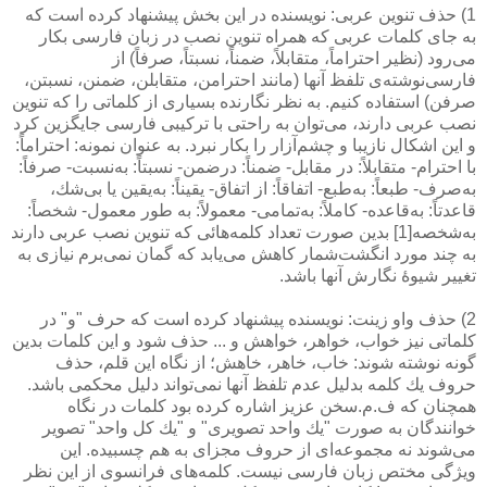
1) حذف تنوین عربی: نویسنده در این بخش پیشنهاد كرده است كه
به جای كلمات عربی كه همراه تنوین نصب در زبان فارسی بكار
می‌رود (نظیر احتراماً، متقابلاً، ضمناً، نسبتاً، صرفاً) از
فارسی‌نوشته‌ی تلفظ آنها (مانند احترامن، متقابلن، ضمنن، نسبتن،
صرفن) استفاده كنیم. به نظر نگارنده بسیاری از كلماتی را كه تنوین
نصب عربی دارند، می‌توان به راحتی با تركیبی فارسی جایگزین كرد
و این اشكال نازیبا و چشم‌آزار را بكار نبرد. به عنوان نمونه: احتراماً:
با احترام- متقابلاً: در مقابل- ضمناً: درضمن- نسبتاً: به‌نسبت- صرفاً:
به‌صرف- طبعاً: به‌طبع- اتفاقاً: از اتفاق- یقیناً: به‌یقین یا بی‌شك،
قاعدتاً: به‌قاعده- كاملاً: به‌تمامی- معمولاً: به طور معمول- شخصاً:
به‌شخصه[1] بدین صورت تعداد كلمه‌هائی كه تنوین نصب عربی دارند
به چند مورد انگشت‌شمار كاهش می‌یابد كه گمان نمی‌برم نیازی به
تغییر شیوۀ نگارش آنها باشد.
2) حذف واو زینت: نویسنده پیشنهاد كرده است كه حرف "و" در
كلماتی نیز خواب، خواهر، خواهش و ... حذف شود و این كلمات بدین
گونه نوشته شوند: خاب، خاهر، خاهش؛ از نگاه این قلم، حذف
حروف یك كلمه بدلیل عدم تلفظ آنها نمی‌تواند دلیل محكمی باشد.
همچنان كه ف.م.سخن عزیز اشاره كرده بود كلمات در نگاه
خوانندگان به صورت "یك واحد تصویری" و "یك كل واحد" تصویر
می‌شوند نه مجموعه‌ای از حروف مجزای به هم چسبیده. این
ویژگی مختص زبان فارسی نیست. كلمه‌های فرانسوی از این نظر