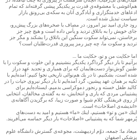
هم‌آغوشی با معشوقه‌ی قدرت بر یكدیگر پیشی گرفته‌اند كه تمام
ادعاهای خدمتگزاری و آبادگری آنان به سكه‌ی بی‌رونق بازار
سیاست تبدیل شده است.
رود جاری امید نیز امروز، در مصاف با صخره‌های بزرگ پیش‌رو،
جای خویش را به باتلاق تردید و یأس داده است و هیچ چیز جز
برخاستن، نمی‌تواند سكوت سنگین این باتلاق را بشكند و مگر جز
تردید و سكوت ما، چه چیز رمز پیروزی قدرت‌طلبان است؟
اما حكایت من و تو، حكایت ما ...
برآنیم تا بار دیگر گرداگرد یكدیگر بنشینیم و این خلوت و سكوت را با
طنین گوش‌نواز دست‌هایمان كه برای همیاری و تجدید عهد دراز
شده است، بشكنیم. تا در یك هم‌نوائی تاریخی نجوا كنیم: آمده‌ایم با
تكیه بر همان عهد پیشین، گرد آمده‌ایم تا بار دیگر نیروی حیات را در
كالبد طفل خسته و رنجور دموكراسی بدمیم. ایستاده‌ایم برای
پشتیبانی مردی كه یاری و انتخابش، نه به گفته‌ی مخالفان، انتخابی
از روی فریفتگی كلام شیوا و صورت زیبا، كه برگزیدن آگاهانه‌ی
«اندیشه‌ی اصلاحات» است.
اینك «من و تو» هستیم، اینك «ما» هستیم و امید به دست‌های
پُرمهر شما كه به پشتیبانی «اصلاحات» بار دیگر حماسه می‌آفریند.
میعاد ما: جمعه، دوّم اردیبهشت، مجوعه‌ی گسترش دانشگاه علوم
پزشكی اصفهان