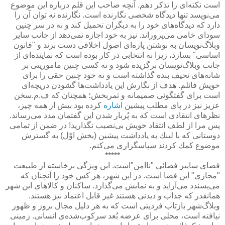
است نكته‌ای را تذكر دهم. آنچه صاحب این قلم درباره این موضوع
می‌نویسد تنها دیدگاه شخصی نگارنده است. نگارنده نه توان آن را
دارد كه دیدگاه‌های خود را به دیگران تحمیل كند و نه در سر چنین
سودای خامی می‌پروراند. نیز به خود اجازه نمی‌دهد از جانب سایر
وبلاگ‌نویسان به نوشتن پاره‌ای اصول اخلاقی دست بزند و "قانون
اساسی" بسازد، زیرا نه انتخابی در كار بوده است كه نماینده‌ای از
جانب وبلاگ‌نویسان برگزیده شود و نه كسی چنین ماموریتی بر
شانه‌های نحیف بنده گذاشته است و نه خود چنین حقی را برای
خویش قائلم. هدف از نگارش این یادداشت‌ها گشودن دریچه‌ای
است برای گفتگوئی صمیمانه و ثمربخش؛ همچنان كه ف.م.سخن
عزیز نیز در پای مطلب پیشین
اشاره
كرده بود بیش از همه چیز،
نظرهای انتقادی است كه به پُربار شدن این گفتمان مدد می‌رساند.
پس مرا از لطف انتقاد خویش بی‌نصیب نگذارید! در ضمن از تمامی
دوستانی كه با لینك به یادداشت پیشین (بخش اوّل) به گسترش
موضوع كمك كردند سپاسگزاری می‌كنم.
*****
فضای سایبر فضائی "ناامن"‌است. این ویژگی برخاسته از طبیعت
"مجازی" این فضا است. در این شهر، هر كس خود را آنچنان كه
می‌پسندد می‌آراید و به نمایش می‌گذارد. ساكنان و كالاهای این شهر
همانقدر كه جذاب و دیدنی هستند غیر قابل اعتماد نیز هستند.
وبلاگ‌شهر بازتاب فردیتی است كه به هر دلیل مجال بروز و ظهور
نیافته است، محلی برای عرضه بُعد سركوب‌شده‌ی انسانی. زمینی