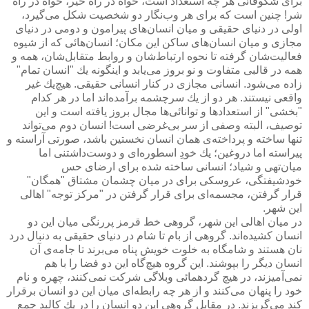
برای شكوفائی هر چه استعداد است، خواه در راه خیر، خواه در راه
شر! چنین است كه برای هر وب‌نگار دو شخصیت شكل می‌گیرد،
اولی در دنیای حقیقی و میان انسان‌های پیرامون و دومی در دنیای
مجازی و میان انسان‌های ساكن این مكان؛ انسان‌هائی كه از شیوه
فعالیت‌شان گرفته تا نحوه ارتباط‌شان و روابط متقابل‌شان، همه و
همه در قالبی متفاوت و نو بروز می‌یابد و اینگونه یك "انسان تمام"
زاده می‌شود. انسانی مجازی در كنار انسانی حقیقی. هیچ‌یك غیر
واقعی نیستند. هر دو از یك سرچشمه برآمده‌اند اما در هر كدام
"بخشی" از استعدادها و توانائی‌ها مجال بروز یافته است و این
توصیف، البته وصفی از سر بی‌غرضی است! انسان دوم می‌تواند
تنها ساخته و پرداخته‌ی همان انسان نخستین باشد، صورتی آراسته و
پیراسته اما دروغین؛ یك خودِ اسطوره‌ای و دوست‌داشتنی اما
میان‌تهی و شیاد؛ انسانی ساخته شده برای ارضای حس
خودشیفتگی، عروسكی برای در میان چشمان مشتاق "همگان"
قرار گرفتن، مجسمه‌ای برای قرار گرفتن در "مركز توجه" اهالی
این شهر.
در میان اهالی این شهر، گروهی خط قرمز پررنگی میان این دو
انسان كشیده‌اند. گروهی از بام تا شام در دنیای حقیقی به دنبال درد
نان هستند و شامگاه به خلوت خویش پناه می‌برند تا جامه‌ی آن
انسان دیگر را بپوشند. این گروه هیچ‌گاه این دو فضا را با هم
نمی‌آمیزند، در هیچ گردهمائی وبلاگی شركت نمی‌كنند، چهره و نام
خود را پنهان می‌كنند و از هر چه رابطه‌ای میان این دو انسان برقرار
كند می‌گریزند. در مقابل گروهی این دو انسان را در یك كالبد جمع