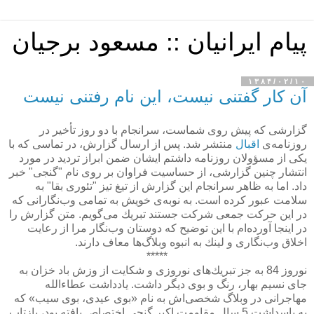
پیام ایرانیان :: مسعود برجیان
۱۳۸۴/۰۲/۱۰
آن كار گفتنی نیست، این نام رفتنی نیست
گزارشی كه پیش روی شماست، سرانجام با دو روز تأخیر در
روزنامه‌ی
اقبال
منتشر شد. پس از ارسال گزارش، در تماسی كه با
یكی از مسؤولان روزنامه داشتم ایشان ضمن ابراز تردید در مورد
انتشار چنین گزارشی، از حساسیت فراوان بر روی نام "گنجی" خبر
داد. اما به ظاهر سرانجام این گزارش از تیغ تیز "تئوری بقا" به
سلامت عبور كرده است. به نوبه‌ی خویش به تمامی وب‌نگارانی كه
در این حركت جمعی شركت جستند تبریك می‌گویم. متن گزارش را
در اینجا آورده‌ام با این توضیح كه دوستان وب‌نگار مرا از رعایت
اخلاق وب‌نگاری و لینك به انبوه وبلاگ‌ها معاف دارند.
*****
نوروز 84 به جز تبریك‌های نوروزی و شكایت از وزش باد خزان به
جای نسیم بهار، رنگ و بوی دیگر داشت. یادداشت عطاءالله
مهاجرانی در وبلاگ شخصی‌اش به نام «بوی عیدی، بوی سیب» كه
به پاسداشت 5 سال مقاومت اكبر گنجی اختصاص یافته بود، بازتاب