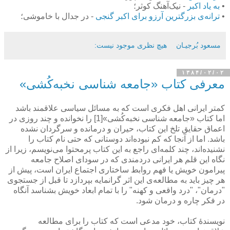
•
به یاد اکبر
- نیک‌آهنگ کوثر؛
•
ترانه‌ی بزرگترین آرزو برای اكبر گنجی
- در جدال با خاموشی؛
مسعود بُرجيـان
هیچ نظری موجود نیست:
۱۳۸۴/۰۲/۰۲
معرفی كتاب «جامعه شناسی نخبه‌كُشی»
كمتر ایرانی اهل فكری است كه به مسائل سیاسی علاقمند باشد
اما كتاب «جامعه شناسی نخبه‌كُشی»[1] را نخوانده و چند روزی در
اعماق حقایق تلخ این كتاب، حیران و درمانده و سرگردان نشده
باشد. اما از آنجا كه كم نبوده‌اند دوستانی كه حتی نام كتاب را
نشنیده‌اند، چند كلمه‌ای راجع به این كتاب پرمحتوا می‌نویسم، زیرا از
نگاه این قلم هر ایرانی دردمندی كه در سودای اصلاح جامعه
پیرامون خویش یا فهم روابط ساختاری اجتماع ایران است، پیش از
هر چیز باید به مطالعه‌ی این اثر گرانمایه بپردازد تا قبل از جستجوی
"درمان"، "درد واقعی و كهنه" را با تمام ابعاد خویش بشناسد آنگاه
در فكر چاره و درمان شود.
نویسندۀ كتاب، خود مدعی است كه كتاب را برای مطالعه