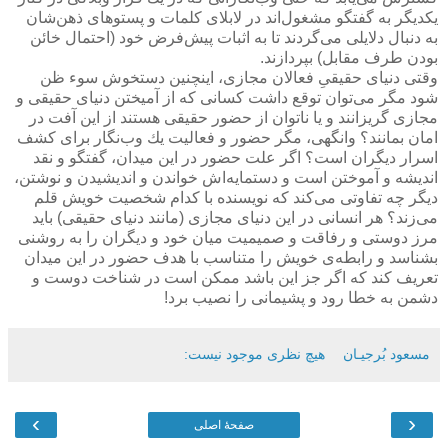
یكدیگر به گفتگو مشغول‌اند در لابلای كلمات و پستوهای ذهن‌شان
به دنبال دلایلی می‌گردند تا به اثبات پیش‌فرض خود (احتمال خائن
بودن طرف مقابل) بپردازند.
وقتی دنیای حقیقیِ فعالان مجازی، اینچنین دستخوش سوء ظن
شود مگر می‌توان توقع داشت كسانی كه از آمیختن دنیای حقیقی و
مجازی گریزانند و یا ناتوان از حضور حقیقی هستند از این آفت در
امان بمانند؟ وانگهی، مگر حضور و فعالیت یك وب‌نگار برای كشف
اسرار دیگران است؟ اگر علت حضور در این میدان، گفتگو و نقد
اندیشه و آموختن است و دستمایه‌اش خواندن و اندیشیدن و نوشتن،
دیگر چه تفاوتی می‌كند كه نویسنده با كدام شخصیت خویش قلم
می‌زند؟ هر انسانی در این دنیای مجازی (مانند دنیای حقیقی) باید
مرز دوستی و رفاقت و صمیمیت میان خود و دیگران را به روشنی
بشناسد و رابطه‌ی خویش را متناسب با هدف حضور در این میدان
تعریف كند كه اگر جز این باشد ممكن است در شناخت دوست و
دشمن به خطا رود و پشیمانی را نصیب برد!
مسعود بُرجيـان
هیچ نظری موجود نیست:
›
‹
صفحهٔ اصلی