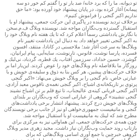
تو دیوانه، ما را كه برد خانه/ صد بار تو را گفتم كم خور دو سه
پیمانه) آغاز كرده بود، در پایان پیشنهاد خود آورده بود: «ما حق
نداریم اكبر گنجی را فراموش كنیم».
برخلاف تردید نویسنده در پاگیری این حركت جمعی، پیشنهاد او با
استقبال گسترده وب‌نگاران مواجه شد. نویسنده وبلاگ ف.م.سخن
با نگارش یادداشتی رسماً اعلام كرد كه تا یك هفته نام وبلاگ خود را
به اكبر گنجی تغییر خواهد داد. به دنبال این یادداشت تغییر نام
وبلاگ‌ها به سرعت آغاز شد؛ ملاحسنی در كانادا، منتقد، افسون
فسرده، پارسا نوشت، فانوس، تارنوشت، سایه‌آبی، پیام ایرانیان،
گوشزد، حسین خداداد، سرزمین آفتاب، یك قطره، گردباد، نی‌لبك و
‌روزگار ما بلافاصله نام وبلاگ‌های خود را عوض كردند. این‌بار اما بر
خلاف حركت‌های پیشین، هر كس بنا به ذوق و سلیقه‌ی خویش و با
عبارتی خاص، نام گنجی را بر وبلاگ خویش می‌نهاد: «اكبر گنجی
پرتوی بر تاریكخانه‌ی اشباح، اكبر گنجی نغمه‌ی ناقوس معبد آزادی،
اكبر گنجی قربانی كینه‌ی عالیجناب، تا تیغ قلم بر تن اشباح نشیند
گنجی ننشیند» گروهی از عباراتی است كه وب‌نگاران بر بلندای
وبلاگ‌های خویش درج كردند. پیشنهاد انتشار برخی یادداشت‌های
گنجی و مانیفیست جمهوری‌خواهی او نیز از جانب برخی نویسندگان
مطرح شد كه لینك به مانیفیست او با استقبال مواجه شد.
چون همه‌ی حركت‌های جمعی، این هماوائی نیز به مركزی برای
بازتاب روند حمایت وب‌نگاران نیاز داشت. مجید زهری مدیر وبلاگ
گروهی خبرچین با جمع آوری اسامی وبلاگ‌هائی كه برای