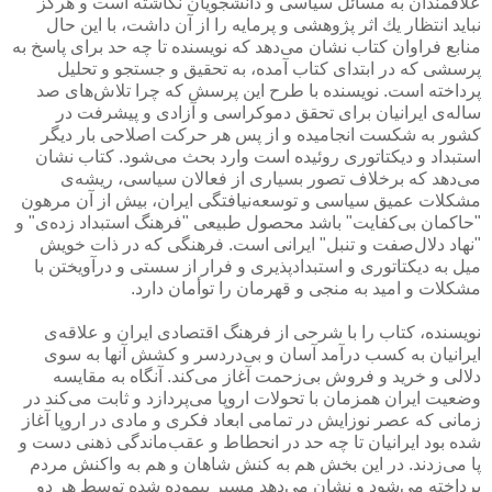
علاقمندان به مسائل سیاسی و دانشجویان نگاشته است و هرگز
نباید انتظار یك اثر پژوهشی و پرمایه را از آن داشت، با این حال
منابع فراوان كتاب نشان می‌دهد كه نویسنده تا چه حد برای پاسخ به
پرسشی كه در ابتدای كتاب آمده، به تحقیق و جستجو و تحلیل
پرداخته است. نویسنده با طرح این پرسش كه چرا تلاش‌های صد
ساله‌ی ایرانیان برای تحقق دموكراسی و آزادی و پیشرفت در
كشور به شكست انجامیده و از پس هر حركت اصلاحی بار دیگر
استبداد و دیكتاتوری روئیده است وارد بحث می‌شود. كتاب نشان
می‌دهد كه برخلاف تصور بسیاری از فعالان سیاسی، ریشه‌ی
مشكلات عمیق سیاسی و توسعه‌نیافتگی ایران، بیش از آن مرهون
"حاكمان بی‌كفایت" باشد محصول طبیعی "فرهنگ استبداد زده‌ی" و
"نهاد دلال‌صفت و تنبل" ایرانی است. فرهنگی كه در ذات خویش
میل به دیكتاتوری و استبدادپذیری و فرار از سستی و درآویختن با
مشكلات و امید به منجی و قهرمان را توأمان دارد.
نویسنده، كتاب را با شرحی از فرهنگ اقتصادی ایران و علاقه‌ی
ایرانیان به كسب درآمد آسان و بی‌دردسر و كشش آنها به سوی
دلالی و خرید و فروش بی‌زحمت آغاز می‌كند. آنگاه به مقایسه
وضعیت ایران همزمان با تحولات اروپا می‌پردازد و ثابت می‌كند در
زمانی كه عصر نوزایش در تمامی ابعاد فكری و مادی در اروپا آغاز
شده بود ایرانیان تا چه حد در انحطاط و عقب‌ماندگی ذهنی دست و
پا می‌زدند. در این بخش هم به كنش شاهان و هم به واكنش مردم
پرداخته می‌شود و نشان می‌دهد مسیر پیموده شده توسط هر دو