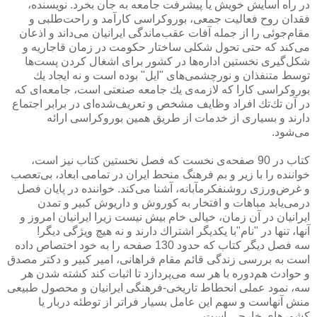
در راه آسایش خویش یا پیشرفت جامعه به جان بخرد. نویسنده،
فقدان روح فعالیت جمعی، بوروكراسی كارآمد و راحت‌طلبی و
مقام‌جوئی را از جمله آفات عقب‌ماندگی ایرانیان می‌داند و اذعان
می‌كند كه حتی تحول شكلی ساختار حكومت در زمان قاجاریه و
شكل‌گیری نخستین اداره‌ها در كشور برای اشغال كردن پست‌ها
توسط متنفذان و نورچشمی‌های "ایل"‌ بوده است و نه ایجاد یك
بوروكراسی كارا كه لازمه‌ی یك جامعه صنعتی است، جامعه‌ای كه
در آن تك‌تك افراد وظایف مشخص و تعریف‌شده‌ای در برابر اجتماع
دارند و بسیاری از خدمات از طریق همین بوروكراسی ارائه
می‌شود.
كتاب در 90 صفحه‌ی نخست كه فصل نخستین كتاب نیز است،
خواننده را با زیر و بم فرهنگ منحط ایران در تمامی ابعاد، بی‌تعصب
و غرض‌ورزی روشنفكرمآبانه، آشنا می‌كند. خواننده در پایان فصل
درمی‌یابد مباهات و افتخار به كوروش و داریوش كبیر و تمدن
ایرانیان در آن زمان، خیالی خام بیش نیست زیرا ایرانیان امروز و
آنها، تنها در "نام"‌با یكدیگر اشتراك دارند و نه هیچ ویژگی دیگر!
سه فصل دیگر كتاب كه حدود 130 صفحه را به خود اختصاص داده
است به بررسی زندگی قائم‌ مقام فراهانی، امیر كبیر و دكتر مصدق
و حوادث هم‌دوره با هر سه می‌پردازد تا اثبات كند كشته شدن هر
سه، نمود عملی انحطاط تاریخی-فرهنگی ایرانیان و محصول طبیعی
منش آنهاست و سهم این عامل بسیار فراتر از توطئه دربار یا
كشورهای خارجی است.