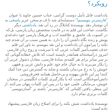
رويكرد؟
یادداشت قابل تأمل دوست گرامی، جناب حسین جاوید با عنوان
"
فارسی‌تر بنویسیم!
" دستمایه‌ای شد تا ف.م.سخن عزیز
پاسخی
به
آن نوشتار دهد. نویسندۀ كتابلاگ در رد آن نقد،
یادداشتی
دیگر
نگاشت. صاحب این قلم نه در قامت متخصص زبان پارسی، بل‌كه
در كسوت یك عاشق و علاقمند ادب و فرهنگ پارسی خود دغدغه‌ی
پویش و زنده نگاه داشتن آن را دارد. به همین سبب بر آن شدم چند
نكته را پیرامون آن یادداشت و این نقد بنویسم. به باور این قلم
حذف تعصب‌آمیز كلمات عربی كه با سرشت و روح زبان فارسی
امروز درآمیخته‌اند همانقدر ناپسند است كه تلاش خطابه‌گویانی كه
بر سر منابر برای هر كلمه‌ی سادۀ فارسی، معادل دشوار عربی آن
را بكار می‌برند تا به خیال خام خود علم و دانش عربی و فقهی
خویش را به رخ مردمان بكشند و شاید به گسترش دین خدا كمك
كنند! نیز این تلاش بیهوده و بی‌حاصل همانند فخرفروشی
دانش‌آموختگانی است كه با بكارگیری كلمات انگلیسی در سخنان
خویش، بی‌مایگی علمی خود را در پس این كلمات پنهان می‌كنند. از
این منظر، یافتن كلماتی كه "فارسی‌تر" باشند بر "آسان‌نویسی"
كلمات برتری تمام دارد.
نویسندۀ یادداشت شش نكته را برای اصلاح زبان فارسی پیشنهاد
داده است: