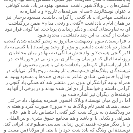
گسترده‌ای در وبلاگ‌شهر داشت. مسعود بهنود در یادداشت كوتاهی
با عنوان نوستالژیك «صدای سرفه‌های تاریخ» و با اشاره به
یادداشت مهاجرانی، یاد گنجی را گرامی داشت. مسعود برجیان نیز
در همان ایام با یادداشت «گنجی و رنجی مدام» ضمن بزرگداشت
او، به تفاوت‌های گنجی و دیگر زندانیان پرداخت. اما گوئی قرار نبود
حمایت از گنجی به این چند یادداشت، محدود شود.
با فرا رسیدن سوم اردیبهشت سالروز به زنجیر كشیده شدن گنجی،
انتشار دو یادداشت دلنشین و مؤثر از وحید پوراستاد (آیا كسی به یاد
اكبر گنجی هست؟ و تولد شش سالگی) نه تنها در میان مخاطبان
روزنامه اقبال كه در میان وب‌نگاران نیز بازتابی در خور یافت. در
كنار این استقبال كم‌نظیر، یادداشت‌هائی با همین مضمون از
نویسندگان وبلاگ‌های ف.م.سخن، تارنوشت، روح بلاگر، نی‌لبك، در
جدال با خاموشی، شادی شاعرانه، توفان خنده‌ها و مسعود بهنود به
همراه بیانیه گزاشگران بدون مرز منتشر شد كه همگی یاد گنجی را
گرامی داشته و خواستار آزادی‌اش شده بودند و در برخی از آنها به
نوشته‌های دیگران نیز اشاره شده بود.
اما در این میان نویسندۀ وبلاگ افسون فسرده پیشنهاد داد حركتی
جمعی همانند تغییر نام وبلاگ‌ها به «امروز» صورت گیرد و هفته‌ای
در وبلاگستان به بزرگداشت اكبر گنجی اختصاص یابد تا هم اعلام
همراهی و یكدلی با او باشد و هم مجامع حقوق بشری و بین‌المللی
را بار دیگر متوجه قدیمی‌ترین زندانی سیاسی-مطبوعاتی ایرانی كند.
نویسندۀ این وبلاگ كه یادداشت خود را با بیتی از مولانا (من مست و