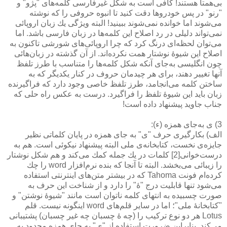
بی‌همتا هستند! كافی است به شكل غیرفارسی كلمه‌های "پژو" و
"رنو" در پس خودروها دقت كنید تا انبوه حروفی را كه نوشته
می‌شوند اما خوانده نمی‌شوند ببینید! البته ویژگی یك زبان اروپائی
نمی‌تواند دلیلی در رد اصلاح این كلمه‌ها در زبان فارسی باشد. اما
می‌توان لحظه‌ای درنگ كرد كه چرا اروپائی‌های شورشی تاكنون به
اصلاح این شیوۀ نوشتار همت نكرده‌اند. از آن گذشته در زبان‌هائی
چون انگلیسی به‌جای آنكه شكل كلمه‌ها را متناسب با طرز تلفظ
آنها تغییر دهند، برای هر چیدمان حروف در كنار یكدیگر كه به
ساختن كلمه می‌انجامد، طرز تلفظ خاصی وجود دارد كه فراگیرنده
زبان باید این شیوۀ تلفظ را فراگیرد. درست به عكس راه حلی كه
جناب جاوید پیشنهاد داده است!
3) ی به‌جای همزه (ء):
الف) بكارگیری حرف "ی" به جای همزه در پایان كلماتی نظیر
جایزه‌ی نخست، كتابخانه‌ی ملی البته پیشنهاد نیكوئی است. هم به
درست‌خوانی[2] كلمات در یك جمله كمك می‌كند و هم شكل نوشتار
را زیبائی می‌بخشد. البته تا آنجا كه بنده نرم‌افزار word‌ را چك
كرده‌ام فونت Tahoma‌ كه در بیشتر متن‌های اینترنتی استفاده
می‌شود تنها قابلیت درج "ۀ" را دارد و از شناخت این حرف به
صورت چسبیده به انتهای كلمه ناتوان است مانند "شیوۀ نوشتن" و
"كتابخانۀ ملی"؛ اما در سایر قلم‌های word اینگونه نیست. قلم
Lotus هر دو نوع تركیب را (چه ۀ چسبان چه غیر چسبان) پشتیبانی
می‌كند. بنابراین ضرورت استفاده از "ی" به جای همزه محدود به