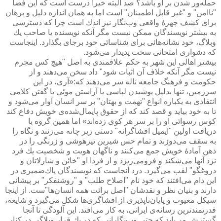
حمله‌ور شدن بر او باشد؟ صد البته خیر! درست است كه این فضا
"ناامن" و "غیر قابل اطمینان" است اما به همان اندازه دلیل و برهان
برای كشف چهرۀ واقعی وب‌نگار نیز اندك است چرا كه دسترسی
به بیشتر نویسندگان ممكن نیست مگر آنكه نویسنده یا صاحب یك
وبلاگ، خود نشانه‌هائی برای شناسائی خود برجای بگذارد. اینجاست
كه دشواری امتحانی سخت پدیدار می‌شود.
بیشتر اهالی این شهر به حكم علاقمندی به اصل "هیچ كس مجرم
نیست مگر آنكه خلاف آن اثبات شود" داد سخن می‌دهند و از
حكومت و فرهنگ جامعه ناله سر می‌دهند كه:«آری، در این
سرزمین، تنها بدلیل پوشیدن لباسی یا آراستن موئی یا گفتن كلامی
انتقادی به یكباره انواع "تهمت و بهتان" بر سر انسان آوار می‌شود و
تا به خود بیاید و قصد كند كه از حقوق پایمال‌شده‌ی خویش دفاع كند
كوس رسوائی او را بر سر هر كوی زده‌اند» اما همین گروه با
دریافت اولین "ایمیل افشاگرانه" دستی زیر چانه می‌زنند و نگاه را
به سقف می‌دوزند و تمام حس شیرین تیزهوشی و زرنگی را در
ذهن آمادۀ خویش جمع می‌كنند و ناگهان هویت و شخصیت یك فرد
نزد آنها می‌شكند و فرومی‌ریزد و از فردا او "خائن و شارلاتان و
دروغگو" لقب می‌گیرد. درد آنجاست كه نویسندگان پاك‌ضمیری در
این دام می‌افتند كه خود نام "اصلاح طلب" و "روشنفكر" بر پیشانی
دارند و بنیان نظر و نقدشان "اصل برائت همه انسان‌ها"ست. از اینجا
سیكل معیوب و پایان‌ناپذیری از افشاگری‌ها شكل می‌گیرد و شایعه،
قدرتمندترین رسانه‌ی ایرانی، به كار می‌افتد. این آلودگی تا آنجا
گسترش می‌یابد كه حتی وب‌نگارانی كه در یك قرار وبلاگی در كنار