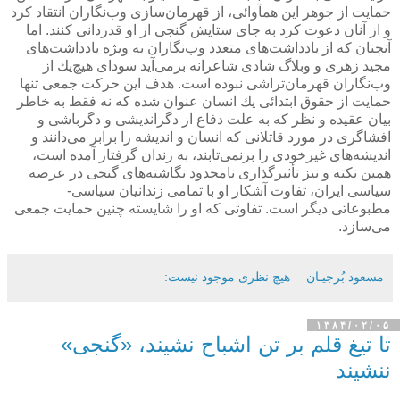
حمایت از جوهر این همآوائی، از قهرمان‌سازی وب‌نگاران انتقاد كرد
و از آنان دعوت كرد به جای ستایش گنجی از او قدردانی كنند. اما
آنچنان كه از یادداشت‌های متعدد وب‌نگاران به ویژه یادداشت‌های
مجید زهری و وبلاگ شادی شاعرانه برمی‌آید سودای هیچ‌یك از
وب‌نگاران قهرمان‌تراشی نبوده است. هدف این حركت جمعی تنها
حمایت از حقوق ابتدائی یك انسان عنوان شده كه نه فقط به خاطر
بیان عقیده و نظر كه به علت دفاع از دگراندیشی و دگرباشی و
افشاگری در مورد قاتلانی كه انسان و اندیشه را برابر می‌دانند و
اندیشه‌های غیرخودی را برنمی‌تابند، به زندان گرفتار آمده است،
همین نكته و نیز تأثیرگذاری نامحدود نگاشته‌های گنجی در عرصه
سیاسی ایران، تفاوت آشكار او با تمامی زندانیان سیاسی-
مطبوعاتی دیگر است. تفاوتی كه او را شایسته چنین حمایت جمعی
می‌سازد.
مسعود بُرجيـان
هیچ نظری موجود نیست:
۱۳۸۴/۰۲/۰۵
تا تیغ قلم بر تن اشباح نشیند، «گنجی»
ننشیند