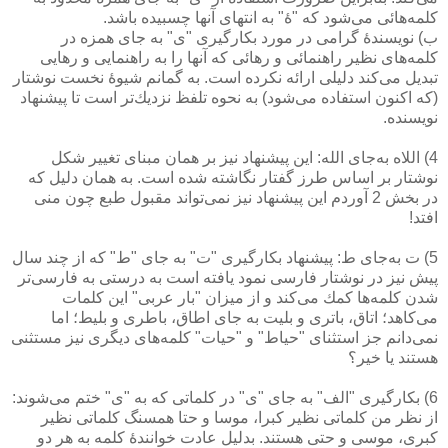
كلمه‌هائی می‌شود كه "ۀ" به انتهای آنها چسبیده باشد.
ب) نویسندۀ گرامی در مورد بكارگیری "ی" به جای همزه در
كلمه‌های نظیر راهنمائی و رهائی كه آنها را به راهنمایی و رهایی
تبدیل می‌كند دلیلی ارائه نكرده است. به گمانم شیوۀ نخست نوشتار
(كه اكنون استفاده می‌شود) به نحوه تلفظ نزدیك‌تر است تا پیشنهاد
نویسنده.
4) اللاه به‌جای الله: این پیشنهاد نیز بر همان مبنای تغییر شكل
نوشتار بر اساس طرز گفتار نگاشته شده است. به همان دلیل كه
در بخش 2 آوردم این پیشنهاد نیز نمی‌تواند مقبول طبع چون منی
افتد!
5) ت به‌جای ط:‌ پیشنهاد بكارگیری "ت" به جای "ط" كه از چند سال
پیش نیز در نوشتار فارسی نمود یافته است به درستی به فارسی‌تر
شدن كلمه‌ها كمك می‌كند و از میزان "بار عربی" این كلمات
می‌كاهد؛ اتاق، باتری و بلیت به جای اطاق، باطری و بلیط؛ اما
نمی‌دانم جز استثنای "حیاط" و "حیات" كلمه‌های دیگری نیز مستثنی
هستند یا خیر؟
6) بكارگیری "الف" به جای "ی" در كلماتی كه به "ی" ختم می‌شوند:
از نظر من كلماتی نظیر كبرا، موسا و حتا همسنگ كلماتی نظیر
كبری، موسی و حتی هستند. بدلیل عادت خوانندۀ كلمه به هر دو