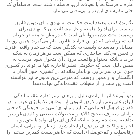
طرف، فرسنگ‌ها با تحولات اروپا فاصله داشته است. فاصله‌ای كه
حتی مقایسه‌ی این دو را بی‌معنی می‌سازد!
نگارندۀ كتاب معتقد است حكومت نه نهادی برای تدوین قانون
مناسب برای ادارۀ جامعه و حل مشكلات آن كه نهادی برای
رسمیت بخشیدن به روابطی است كه در بطن جامعه در جریان
است، روابطی كه در این فرآیند "قانون" نام می‌گیرند. همین روابط
متقابل و مناسبات وابسته به یكدیگر است كه ساختار واقعی قدرت
را تعیین می‌كند. ساختاری كه ممكن است در هر زمان به شكلی
درآید بی‌آنكه محتوا و واقعیت درونی آن متحول شود. درست به
همین دلیل است كه حكومتی نظیر قاجاریه تنها می‌تواند در كشوری
چون ایران سر برآورد و پایدار بماند نه در كشوری چون آلمان یا
انگلستان و از همین روست كه مترقی‌ترین قانون‌ها نیز نتوانسته
است این ملت را از منجلاب عقب‌ماندگی نجات دهد!
پدید آورندۀ اثر با ارائه‌ی دلیل و برهان، رمز تداوم عقب‌ماندگی
ایران علی‌رغم وارد كردن انبوهی از "مظاهر تكنولوژی"‌غرب را در
فقدان فرهنگ اجتماعی "تولید و نوآوری" می‌داند. فرهنگی كه حتی
توانائی مصرف صحیح كالاها و محصولات صنعتی و كلیدی غرب را
نداشته است چه رسد به آنكه انگیزه‌ای برای تولید یا تحول و یا
اختراع و اكتشاف در ذهن او ایجاد شود. از نظر او، ایرانی، انسان
رفاه‌طلب و كم‌حوصله‌ای است كه حاضر نیست كمترین سختی را