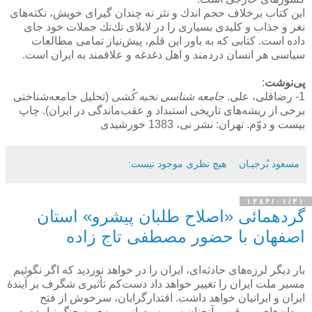
این كتاب برخلاف حجم اندك و نثر نه چندان گیرای خویش، نكته‌های
نغر و جذاب و كلیدی بسیاری را در لابلای تك‌تك جملات خود جای
داده است. كتابی كه به باور این قلم، پیش‌نیاز تمامی مطالعات
سیاسی هر انسان دردمند و اهل دغدغه و علاقمند به ایران است.
پی‌نوشت
:
1- رضاقلی، علی.
جامعه شناسی نخبه كُشی
(تحلیل جامعه‌شناختی
برخی از ریشه‌های تاریخی استبداد و عقب‌ماندگی در ایران). چاپ
بیست و دوّم. تهران: نشر نی، 1383 خورشیدی
مسعود بُرجيـان
هیچ نظری موجود نیست:
۱۳۸۴/۰۱/۳۱
گردهمائی «اصلاح طلبان پیشرو» استان
اصفهان با حضور مصطفی تاج زاده
بار دیگر لرزه‌های حادثه‌ای، ایران را در خواهد نوردید كه اگر نگوئیم
مسیر ملت ایران را تغییر خواهد داد دست‌كم تأثیری شگرف بر آیندۀ
ایران و ایرانیان خواهد داشت. اقتدارگرایان، سرخوش از فتح
میدان‌های بی‌رقیب، آنچنان سرمست از پیروزی به چنگ نیامده، در