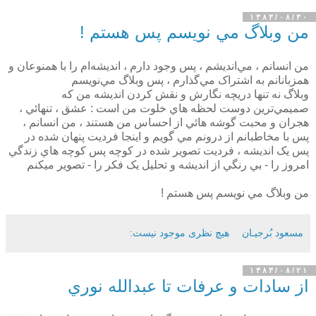
۱۳۸۳/۰۸/۳۰
من وبلاگ مي نويسم پس هستم !
من انسانم ، مي‌انديشم ، پس وجود دارم ، انديشه‌ام را با همنوعان و
همزبانانم به اشتراک مي‌گذارم ، پس وبلاگ مي‌نويسم
وبلاگ نه تنها دريچه نگارش و نقش کردن انديشه من که
صميمي‌ترين دوست لحظه هاي خلوت من است : عشق ، تنهائي ،
هجران و محبت گوشه هائي از احساس من هستند ، من انسانم ،
پس با مخاطبانم از درونم مي گويم و اينجا فرديت پنهان شده در
پس يک انديشه ، فرديت تصوير شده در کوچه پس کوچه هاي زندگي
امروز را - بي رنگي از انديشه و تحليل يک فکر را - تصوير ميکنم
من وبلاگ مي نويسم پس هستم !
مسعود بُرجيـان
هیچ نظری موجود نیست:
۱۳۸۳/۰۸/۲۱
از سادات و عرفات تا عبدالله نوري