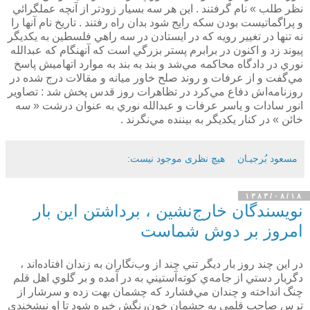
نظر طلب » نام گرفتند . اين هر سه بسيار زودتر از آنچه عملگرائي
و پراگماتيست بودن سكه رايج شود بدان راه رفتند . تاريخ نام آنها را
نه تنها در تغيير رويه كه در ايستادن در سه راهي فلسطين به يكديگر
پيوند زد و اكنون در برابرم پستر بزرگي است كه آنهنگام كه عبدالله
نوري در دادگاه محاكمه مي‌شد و بند به بند به موارد اتهاميش پاسخ
مي‌گفت و از عرفات و روند صلح خاور ميانه و مقالات درج شده در
روزنامه‌اش دفاع مي‌كرد در تظاهرات روز قدس پخش شد : تصاوير
انور سادات و ياسر عرفات و عبدالله نوري به عنوان درشت « سه
خائن » در كنار يكديگر به بيننده مي‌نگرند .
مسعود بُرجيـان
هیچ نظری موجود نیست:
۱۳۸۳/۰۸/۱۸
نويسندگان خارج‌نشين ، برداشتن اين بار
امروز بر دوش شماست
در اين چند روز بار ديگر تني چند از وب‌نگاران به زندان افتاده‌اند ،
دگربار دستي از جامه‌ي كوته‌آستيني به در آمده و بر گلوي اهل قلم
چنگ انداخته و چندان مي‌فشارد كه چشمان بهت زده و سرشار از
ترس صاحب قلمي به چشمان خون‌رنگش خيره شود تا او نيشخندي