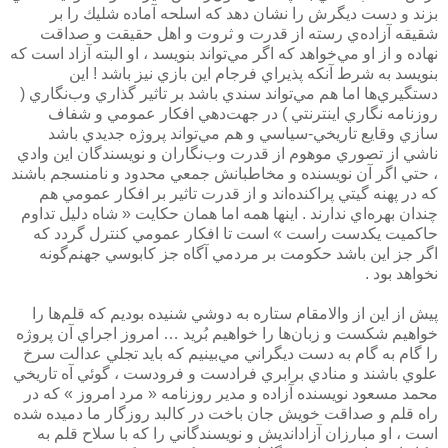
بزند و دست ديگرش را نشان دهد كه اسلحه آماده شليك را بر
شقيقه آزاده‌ي رسته از قدرت و ثروت و اهل حقيقت و صداقت
نهاده و از او مي‌خواهد كه اگر مي‌تواند بنويسد ، او البته آزاد است كه
بنويسد به شرط آنكه پذيراي فرجام اين بازي نيز باشد ! اين
دستگيري‌ها اما هم مي‌تواند سندي باشد بر تاثير گذاري وب‌نگاري (
روزنامه نگاري اينترنتي ) در جهت‌دهي افكار عمومي و شفاف
سازي وقايع تاريخي-سياسي و هم مي‌تواند پروژه جديدي باشد
ناشي از تصوري موهوم از قدرت وب‌نگاران و نويسندگان اين وادي
، حتي اگر آن نويسنده و مخاطبانش جمعي محدود و نامنسجم باشند
كه در پهنه گيتي پراكنده‌اند و از قدرت تاثير بر افكار عمومي هم
چندان بهره‌اي ندارند . اينها همه اما همان حكايت « شاه دليل تداوم
حاكميت يكدست راست » است تا افكار عمومي كنترل گردد كه
اگر جز اين باشد حكومت بر مردمي آگاه جز كابوسي جهنم‌گونه
نخواهد بود .
پيش از اين از والامقام ستاره به دوشي شنيده بوديم كه قلم‌ها را
خواهيم شكست و زبان‌ها را خواهيم بُريد … امروز اجراي آن پروژه
را گام به گام به دست ديگراني مي‌بينيم كه بايد تجلي عدالت سرخ
علوي باشند و منادي برابري فرادست و فرودست ، گوئي آه تاريخي
محمد مسعود نويسنده آزاده‌ و مدير روزنامه « مرد امروز » كه در
راه قلم و صداقت خويش جان باخت در كالبد روزگار ما دميده شده
است ،‌ او مبارزان آزادانديش و نويسندگاني را كه با سلاح قلم به