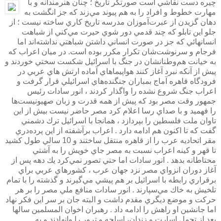
چيره دست نقاشي است صورتگر تاريخ ؛ چنان هنرمندانه و با
مهارت خطوط و افراد را به هم پيوند مي‌زند كه جز انگشت به
دهان گزيدن از عبرت‌آموزان مدرسه تاريخ كاري ساخته نيست ؛ از
جلو اين تابلو كه چند قدمي دور شوي حيرت مي‌كني از شباهت
انسانهائي كه جز در صورت انساني داشتن شباهتي نداشته‌اند اما
فرجام و سرنوشت‌شان تكرار مكرر بوده است. در ميان اعراب كه
به خيانت هم‌وطنانشان در جنگ با اسرائيل شكست سختي خوردند و
پيش از آنكه نبرد آغاز كنند هواپيماهاي آماده ارتش هاي عربي در
فرودگاه قاهره آماج بمباران جنگنده‌هاي اسرائيلي قرار گرفت و
اعراب جنگ شروع نشده را واگذار كردند ، انور سادات رئيس
جمهور وقت مصر بود كه پيش از همه قدرت و زبان صهيونيست‌ها
را فهميد و با صداي رسا اعلام كرد مصر حاضر نيست بيش از اين
تاوان ملت فلسطين را بپردازد ،‌ همانجا با اسرائيل ترك دشمني
گفت كه تا اكنون هم ادامه دارد . اعراب برآشفته از اين پرده‌دري
مقر اتحاديه عرب را از قاهره منتقل ساختند و 10 سالي طول كشيد
تا قهر و كينه اعراب نسبت به مصر جاي خويش را به آشتي
محتاطانه بدهد . انور سادات اما حتي تصور نمي‌كرد يك دهه پس از
آغاز دوران انزواي مصر نزد جهان عرب ،‌ كشورهاي عربي براي
برقراري رابطه با اسرائيل بر هم پيشي مي‌گيرند و گذشته را با تمام
تلخيش به خاك مي‌سپارند . انور سادات منافع ملي مصر را بر هر
حركت و موضع ديگري مقدم داشت و البته جان بر سر اين فكر نهاد
اما جانشين او راهش را ادامه داد . رهبران اخوان المسلمين سالها
بعد از تحمل اسارت و زندان، اسلحه و ترور را وانهادند و به