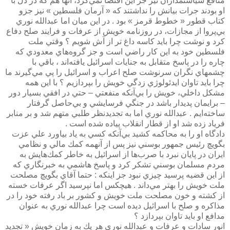
منافع سياستمداران نيز جز اين اقتضا نمي‌كرد، آنها هم كه در دل با
او بودند جرات بيانش را نداشتند كه « آرمان فلسطين » نيز جزو
كتاب قطور « خطوط قرمز » بود . در اين ميان اما عبدالله نوري
بي‌پروا از مجازات، در روزنامه خويش از عرفات و فرايند صلح دفاع
كرد و نوشت چرا بايد كاسه داغ تر از آش شويم ؟ وقتي ملت
فلسطين خود به اين كار راضي است و جز گروه‌هاي معدودي كه
چاره را در پاسخ متقابل به جنايات اسرائيل يافته‌اند ، باقي با
چشمهاي نگران سرنوشت صلح اعراب و اسرائيل را پي مي‌گيرند ما
چرا بايد تاوان ايدئولوژي زدگي خويش را بپردازيم ؟ با اين همه
مشكل داخلي، خويش را بي‌آنكه منفعتي – حتي در افقي بسيار دور
– برايمان پديدار باشد در جنگي فرسايشي و بي‌حاصل گرفتار
ساخته‌ايم . عبدالله نوري اما به تجديدنظر طلبي متهم شد و بر منابر
فرياد زده شد او از قطار انقلاب پياده شده است .
دادگاه او را به محاكمه كشيد بي‌آنكه كسي به ياد بياورد علي عزت
بگويچ رئيس جمهور بوسني نيز پس از آنهمه كمك مالي و نظامي
ايران در پايان نبرد با صرب‌ها از اسرائيل به خاطر كمك‌هايش به
مردم مسلمان بوسني تشكر كرد و پاسخ هاشمي به خبرنگاري كه
از اين قضيه پرسيد چيزي نبود جز اينكه :‌ حتما آقاي بگويچ مصلحت
ملت خويش را بهتر مي‌داند . هيچكس اما نپرسيد اگر عرفات خسته
از كشته و خون مصلحت ملت خويش و كشور بر باد رفته خود را در
مذاكره و صلح با اسرائيل ديده است چرا عبدالله نوري به عنوان
مدافع او بايد تاوان بپردازد ؟
انور سادات و عرفات و عبدالله نوري هر يك به زمان خويش « تجديد