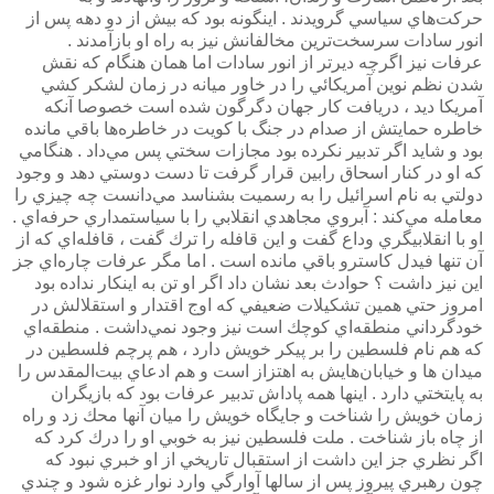
حركت‌هاي سياسي گرويدند . اينگونه بود كه بيش از دو دهه پس از
انور سادات سرسخت‌ترين مخالفانش نيز به راه او بازآمدند .
عرفات نيز اگرچه ديرتر از انور سادات اما همان هنگام كه نقش
شدن نظم نوين آمريكائي را در خاور ميانه در زمان لشكر كشي
آمريكا ديد ، دريافت كار جهان دگرگون شده است خصوصا آنكه
خاطره حمايتش از صدام در جنگ با كويت در خاطره‌ها باقي مانده
بود و شايد اگر تدبير نكرده بود مجازات سختي پس مي‌داد . هنگامي
كه او در كنار اسحاق رابين قرار گرفت تا دست دوستي دهد و وجود
دولتي به نام اسرائيل را به رسميت بشناسد مي‌دانست چه چيزي را
معامله مي‌كند : آبروي مجاهدي انقلابي را با سياستمداري حرفه‌اي .
او با انقلابيگري وداع گفت و اين قافله را ترك گفت ، قافله‌اي كه از
آن تنها فيدل كاسترو باقي مانده است . اما مگر عرفات چاره‌اي جز
اين نيز داشت ؟‌ حوادث بعد نشان داد اگر او تن به اينكار نداده بود
امروز حتي همين تشكيلات ضعيفي كه اوج اقتدار و استقلالش در
خودگرداني منطقه‌اي كوچك است نيز وجود نمي‌داشت . منطقه‌اي
كه هم نام فلسطين را بر پيكر خويش دارد ، هم پرچم فلسطين در
ميدان ها و خيابان‌هايش به اهتزاز است و هم ادعاي بيت‌المقدس را
به پايتختي دارد . اينها همه پاداش تدبير عرفات بود كه بازيگران
زمان خويش را شناخت و جايگاه خويش را ميان آنها محك زد و راه
از چاه باز شناخت . ملت فلسطين نيز به خوبي او را درك كرد كه
اگر نظري جز اين داشت از استقبال تاريخي از او خبري نبود كه
چون رهبري پيروز پس از سالها آوارگي وارد نوار غزه شود و چندي