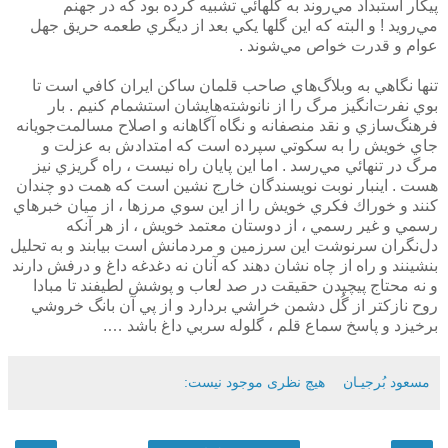
پيكار استبداد مي‌روند به گلهائي تشبيه كرده بود كه در جهنم
مي‌رويد ! و البته كه اين گلها يكي بعد از ديگري طعمه حريق جهل
عوام و قدرت خواص مي‌شوند .
تنها نگاهي به وبلاگ‌هاي صاحب قلمان ساكن ايران كافي است تا
بوي نفرت‌انگيز مرگ را از نانوشته‌هايشان استشمام كنيم . بار
فرهنگ‌سازي و نقد منصفانه و نگاه آگاهانه و اصلاح مسالمت‌جويانه
جاي خويش را به سكوتي سپرده است كه امتدادش به عزلت و
مرگ در تنهائي مي‌رسد . اما اين پايان راه نيست ، راه گريزي نيز
هست . اينبار نوبت نويسندگان خارج نشين است كه همت دو چندان
كنند و خوراك فكري خويش را از اين سوي مرزها ، از ميان خبرهاي
رسمي و غير رسمي ، از دوستان معتمد خويش ، از هر آنكه
دل‌نگران سرنوشت اين سرزمين و مردمانش است بيابند و به تحليل
بنشينند و راه از چاه نشان دهند كه آنان نه دغدغه داغ و درفش دارند
و نه محتاج پيچيدن حقيقت در صد لعاب و پوشش لطيفند تا مبادا
روح نازكتر از گُل دشمن خراشي بردارد و از پي آن بانگ خروشي
برخيزد و پاسخ سماع قلم ، گلوله سربي داغ باشد ….
مسعود بُرجيـان
هیچ نظری موجود نیست: