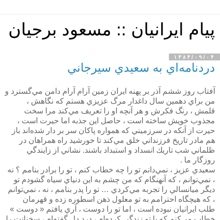
پیام ایرانیان :: مسعود برجیان
۱۳۸۳/۰۹/۰۴
دردنامه‌اي به سعيدي سيرجاني
آفتاب روز ششم آذر بر پهنه ايران زمين آرام آرام دامن مي‌گسترد و
من براي دهمين سال داغدار مرگ عزيزي هستم كه نگاهش ،
قلمش ، رنگ فكرش و هر آنچه او را تعريف مي‌كند مرا سخت
مجذوب خويش ساخته است ، حاصل اين جذبه اما حيرت است ،
حيرت از آنكه در سرزميني كه همواره پاكان سر بر دار شده‌اند باز
هم مادر تاريخ فرزنداني خلق مي‌كند تا خورشيد راه همراهان در
ظلماني شب تاريك انسداد و استبداد باشند. نشاني از زايندگي
روزگار ما .
سعيدي عزيز ، نمي‌دانم تو را چه خطاب كنم ، تو را برادر بنامم ؟ نه
، نمي‌توانم ، كه آنهنگام كه من چشم به اين دنياي سياه گشودم تو
ديگر ميانسالي را تجربه مي‌كردي … تو را پدر بنامم ، نه ، نمي‌توانم
، كه هيچگاه احترامم به تو معلول ذهن اسطوره زده و قهرمان
طلب ايرانيان نبوده است ، اما تو را دوست ، آري يافتم « دوست »
خطاب مي‌كنم كه با تو زندگي كرده‌ام ، درد دل گفته‌ام ‍، سخنانت را