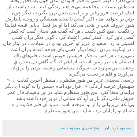
نمي‌گذارد ، ديگر كسي به فكر جاودان شدن خون به ناحق ريخته
شده‌اش نيست ، اينجا همه مي‌خواهند زندگي كنند ، شاد باشند ، از
اندك فرصت فرو رفتن و بر آمدن نفس بهره بگيرند ، ديگر چون
توئي بر نخواهد آمد ، اكبر گنجي با لبخند هميشگي و روحيه پايدارش
هنوز حروف شب را هجي مي‌كند اما او نيز فصل پاياني قصه قتل‌ها
را نگفت ، هيچ كس نگفت ، هر كه گفت هم آنچنان گفت كه كمتر
كسي باور كرد ، كمتر كسي اعتماد كرد ، گوئي ديگر براي كسي
اهميتي ندارد . سعيدي عزيز تو آخرين بودي در شهادت ، در ايثار جان
، در اينگونه مردن ،‌ اينجا ديگر كسي پاي جوخه اعدام ياران اشك
نمي‌ريزد ، هر كس به فكر خويشتن خويش است ، قلم‌هاي پاك
انديشان همه بر زمين‌ است ، آنها هم كه گاه گاهي دل به درياي
وحشت مي‌سپارند سه سوگند مسلماني و شيعه بودن را بر زبان
مي‌آورند و قلم در دست مي‌گيرند .
راستي سعيدي عزيز من هنوز منتظرم ، منتظر آخرين كتابت … «
شهسوار عرصه آزادگي » . قرار بود امام حسين را به گونه اي ديگر
برايمان معنا كني . من هنوز منتظرم شايد در اين باقيمانده از عمر
خويش قلمي دگر بار بر آيد كه نشاني از تو بر خود داشته باشد
بي‌آنكه بي‌پروائي را از تو آموخته باشد . شايد آن قلم حكايت راه
ناتمام تو را پايان برد ، شايد ،‌ من هنوز منتظرم .
مسعود بُرجيـان
هیچ نظری موجود نیست: