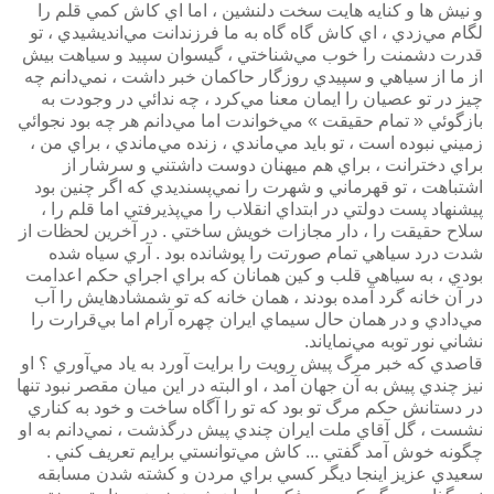
و نيش ها و كنايه هايت سخت دلنشين ، اما اي كاش كمي‌ قلم را
لگام مي‌زدي ، اي كاش گاه گاه به ما فرزندانت مي‌انديشيدي ، تو
قدرت دشمنت را خوب مي‌شناختي ، گيسوان سپيد و سياهت بيش
از ما از سياهي و سپيدي روزگار حاكمان خبر داشت ، نمي‌دانم چه
چيز در تو عصيان را ايمان معنا مي‌كرد ، چه ندائي در وجودت به
بازگوئي « تمام حقيقت » مي‌خواندت اما مي‌دانم هر چه بود نجوائي
زميني نبوده است ، تو بايد مي‌ماندي ، زنده مي‌ماندي ، براي من ،
براي دخترانت ، براي هم ميهنان دوست داشتني و سرشار از
اشتباهت ، تو قهرماني و شهرت را نمي‌پسنديدي كه اگر چنين بود
پيشنهاد پست دولتي در ابتداي انقلاب را مي‌پذيرفتي اما قلم را ،
سلاح حقيقت را ، دار مجازات خويش ساختي . در آخرين لحظات از
شدت درد سياهي تمام صورتت را پوشانده بود . آري سياه شده
بودي ، به سياهي قلب و كين همانان كه براي اجراي حكم اعدامت
در آن خانه گرد آمده بودند ، همان خانه كه تو شمشادهايش را آب
مي‌دادي و در همان حال سيماي ايران چهره آرام اما بي‌قرارت را
نشاني نور توبه مي‌نماياند.
قاصدي كه خبر مرگ پيش رويت را برايت آورد به ياد مي‌آوري ؟ او
نيز چندي پيش به آن جهان آمد ، او البته در اين ميان مقصر نبود تنها
در دستانش حكم مرگ تو بود كه تو را آگاه ساخت و خود به كناري
نشست ، گل آقاي ملت ايران چندي پيش درگذشت ، نمي‌دانم به او
چگونه خوش آمد گفتي ... كاش مي‌توانستي برايم تعريف كني .
سعيدي عزيز اينجا ديگر كسي براي مردن و كشته شدن مسابقه