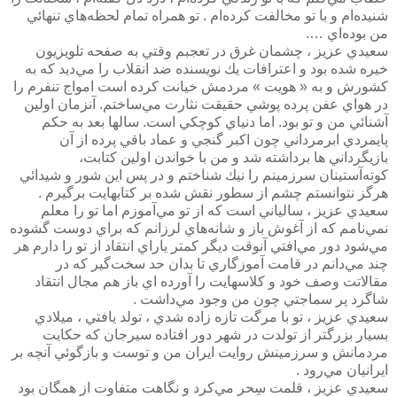
شنيده‌ام و با تو مخالفت كرده‌ام . تو همراه تمام لحظه‌هاي تنهائي
من بوده‌اي ….
سعيدي عزيز ، چشمان غرق در تعجبم وقتي به صفحه تلويزيون
خيره شده بود و اعترافات يك نويسنده ضد انقلاب را مي‌ديد كه به
كشورش و به « هويت » مردمش خيانت كرده است امواج تنفرم را
در هواي عفن پرده پوشي حقيقت نثارت مي‌ساختم. آنزمان اولين
آشنائي من و تو بود. اما دنياي كوچكي است. سالها بعد به حكم
پايمردي ابرمرداني چون اكبر گنجي و عماد باقي پرده از آن
بازيگرداني ها برداشته شد و من با خواندن اولين كتابت،
كوته‌آستينان سرزمينم را نيك شناختم و در پس اين شور و شيدائي
هرگز نتوانستم چشم از سطور نقش شده بر كتابهايت برگيرم .
سعيدي عزيز ، سالياني است كه از تو مي‌آموزم اما تو را معلم
نمي‌نامم كه از آغوش باز و شانه‌هاي لرزانم كه براي دوست گشوده
مي‌شود دور مي‌افتي آنوقت ديگر كمتر ياراي انتقاد از تو را دارم هر
چند مي‌دانم در قامت آموزگاري تا بدان حد سخت‌گير كه در
مقالاتت وصف خود و كلاسهايت را آورده اي باز هم مجال انتقاد
شاگرد پر سماجتي چون من وجود مي‌داشت .
سعيدي عزيز ، تو با مرگت تازه زاده شدي ، تولد يافتي ، ميلادي
بسيار بزرگتر از تولدت در شهر دور افتاده سيرجان كه حكايت
مردمانش و سرزمينش روايت ايران من و توست و بازگوئي آنچه بر
ايرانيان مي‌رود .
سعيدي عزيز ، قلمت سِحر مي‌كرد و نگاهت متفاوت از همگان بود