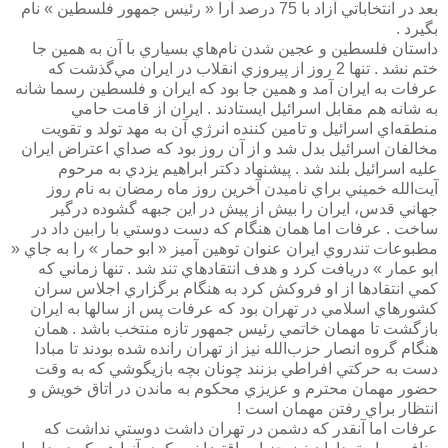
بعد در انتخاباتي آزاد با 75 درصد آرا « رئيس جمهور فلسطين » نام
بگيرد .
داستان فلسطين و عجين شدن نام‌هاي بسياري با آن به همين جا
ختم نشد . تنها 2 روز از پيروزي انقلاب در ايران مي‌گذشت كه
عرفات به ايران آمد و همين جا بود كه ايران و فلسطين رسما شانه
به شانه هم مقابل اسرائيل ايستادند . ايران از قامت حامي
منطقه‌اي اسرائيل و تامين كننده انرژي آن به مهد تولد و تقويت
مخالفان اسرائيل بدل شد و از آن روز بود كه صداي اعتراض ايران
عليه اسرائيل بلند شد . پيشنهاد دكتر ابراهيم يزدي به مرحوم
آيت‌الله خميني براي ناميدن آخرين روز ماه رمضان به نام روز
جهاني قدس، ايران را بيش از پيش در اين جبهه گشوده درگير
ساخت . عرفات اما همان هنگام كه دست دوستي با رابين داد در
مطبوعات تندروي ايران عنوان توهين آميز « ابو حمار » را به جاي «
ابو عمار » دريافت كرد و هدف انتقادهاي تند شد . تنها زماني كه
كمي انتقادها از او فروكش كرد به هنگام برگزاري اجلاس سران
كشورهاي اسلامي در تهران بود كه عرفات پس از سالها به ايران
بازگشت تا مهمان خاتمي رئيس جمهور تازه منتخب باشد . همان
هنگام گروه انصار حزب‌الله نيز از تهران رانده شده بودند تا مبادا
دست به حركتي افراطي بزنند چونان بچه‌ بازيگوشي كه به وقت
حضور مهمان محترم و عزيزي محكوم به ماندن در اتاق خويش و
انتظار براي رفتن مهمان است !
عرفات اما آنقدر كه دشمن در تهران داشت دوستي نداشت كه