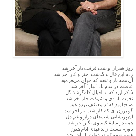
روز هجران و شب فرقت یار آخر شد
زدم این فال و گذشت اختر و کار آخر شد
آن همه ناز و تنعم که خزان می‌فرمود
عاقبت در قدم باد "بهار" آخر شد
شُکر ایزد که به اقبال کله‌گوشهٔ گل
نخوت باد دی و شوکت خار آخر شد
صبح امید که بُد معتکف پرده غیب
گو برون آی که کار شب تار آخر شد
آن پریشانی شب‌های دراز و غم دل
همه در سایهٔ گیسوی نگار آخر شد
باورم نیست ز بدعهدی ایام هنوز
قصه غصه که در دولت یار آخر شد