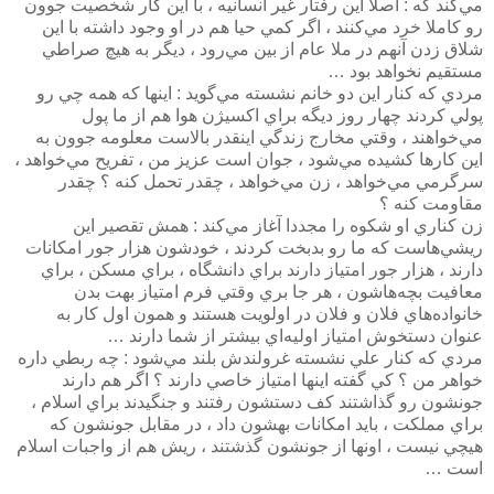
مي‌كند كه : اصلا اين رفتار غير انسانيه ، با اين كار شخصيت جوون
رو كاملا خرد مي‌كنند ، اگر كمي حيا هم در او وجود داشته با اين
شلاق زدن آنهم در ملا عام از بين مي‌رود ، ديگر به هيچ صراطي
مستقيم نخواهد بود …
مردي كه كنار اين دو خانم نشسته مي‌گويد : اينها كه همه چي رو
پولي كردند چهار روز ديگه براي اكسيژن هوا هم از ما پول
مي‌خواهند ، وقتي مخارج زندگي اينقدر بالاست معلومه جوون به
اين كارها كشيده مي‌شود ، جوان است عزيز من ، تفريح مي‌خواهد ،
سرگرمي مي‌خواهد ، زن مي‌خواهد ، چقدر تحمل كنه ؟ چقدر
مقاومت كنه ؟
زن كناري او شكوه را مجددا آغاز مي‌كند : همش تقصير اين
ريشي‌هاست كه ما رو بدبخت كردند ، ‌خودشون هزار جور امكانات
دارند ، هزار جور امتياز دارند براي دانشگاه ، براي مسكن ، براي
معافيت بچه‌هاشون ، هر جا بري وقتي فرم امتياز بهت بدن
خانواده‌هاي فلان و فلان در اولويت هستند و همون اول كار به
عنوان دستخوش امتياز اوليه‌اي بيشتر از شما دارند …
مردي كه كنار علي نشسته غرولندش بلند مي‌شود : چه ربطي داره
خواهر من ؟ كي گفته اينها امتياز خاصي دارند ؟ اگر هم دارند
جونشون رو گذاشتند كف دستشون رفتند و جنگيدند براي اسلام ،
براي مملكت ،‌ بايد امكانات بهشون داد ، در مقابل جونشون كه
هيچي نيست ،‌ اونها از جونشون گذشتند ، ريش هم از واجبات اسلام
است …