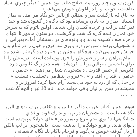
كردن ستون چند روزنامه اصلاح طلب بود، ‌همين ؛ ديگر چيزي به ياد
نداشت ، خواب او را در آغوش خويش مي‌فشرد ……
به اتاق كه بازگشت سر و صدائي از پائين خوابگاه مي‌آمد . به نماز
ايستاد ، نماز را به پايان نرسانده بود كه ناگاه در گشوده شد و چند
نفر كف بر لب و عربده كشان وارد شدند ، اولين باتوم كه به سرش
خود نماز را نيمه كاره گذاشت و گريخت ، دو ستون مامور تا انتهاي
راهرو صف كشيده بودند و با باتوم‌هاي در دستشان آماده پذيرائي از
دانشجويان بودند . سوزش درد و بوي تند عرق و خون را در تمام بدن
خويش حس مي‌كرد ، هيچگاه اينچنين در چنبره درد گرفتار نشده بود
. تمام پيراهن و سر و صورتش را خون پوشانده است . دوستش را با
نواي يا حسين به پائين پرتاب كرده‌اند . همه چيز رنگ كابوس دارد .
كابوسي از جنس قدرت . دانشجويان شعار مي‌دهند : « خاتمي ،
خاتمي ، اقتدار ، اقتدار » ، « نيروي انتظامي ، تسليت ، تسليت » .
در حالي كه از درد به خود مي‌پيچيد آرام نجوا كرد : امروز براي
هميشه در ذهن ايرانيان باقي خواهد ماند . نام 18 تير و آنچه گذشت
………
سوم
: هنوز آفتاب غروب دلگير 17 تيرماه 83 سر بر شانه‌هاي البرز
نگذاشته است ، دانشجويان در تهيه و تدارك قوت و غذاي
شبانگاهي‌اند ؛ بوي تخم مرغ و نيمرو در فضاي خوابگاه پيچيده است
. نواي هايده راهرو خوابگاه را انباشته است . دانشجوئي بر لب بالكن
از دل گرفته خويش مي‌گويد و فرجام ناكام يك نگاه عاشقانه ،