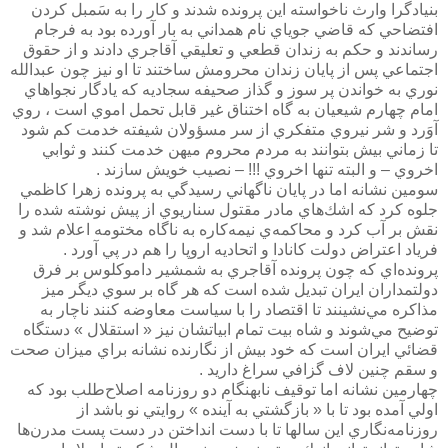
بنيادگرا وارث ناخواسته اين پرونده شدند و كار را به سَمبل كردن
افتضاحي كه قاضي جوياي نام همداني به بار آورده بود به فرجام
رساندند و حكم به زندان قطعي و تعليقي آقاجري دادند و از حقوق
اجتماعي پس از پايان زندان محرومش ساختند تا او نيز چون عبدالله
نوري به خواندن پر سوز و گذاز صحيفه سجاديه كه يادگار نجواهاي
امام چهارم شيعيان به گاه اختناق غير قابل تحمل اموي است ، روي
آوَرد و شر نيروي متفكري از سر مسؤولان شيفته خدمت كم شود
تا زماني بيش بتوانند به مردم محروم ميهن خدمت كنند و ثوابي
اخروي – و البته تنها اخروي !!! – نصيب خويش سازند .
سومين نشانه اما در پايان ناگهاني رسيدگي به پرونده زهرا كاظمي
جلوه كرد كه اشك‌هاي مادر مقتول سناريوي از پيش نوشته شده را
نقش بر آب كرد و محاكمه‌ي نيمه‌كاره به ناگاه مختومه اعلام شد و
فرياد اعتراض دولت كانادا و اتحاديه اروپا را هم در پي آورد .
پرونده‌اي كه چون پرونده آقاجري به شمشير داموكلوس بر فرق
دولتمداران ايران تبديل شده است كه هر گاه بر سوي ديگر ميز
مذاكره مي‌نشينند تا اقتصاد را با سياست معاوضه كنند ناچار به
توضيح مي‌شوند و شاه بيت تمام ابياتشان نيز « استقلال » دستگاه
قضائي ايران است كه خود بيش از نگارنده نشانه براي ميزان صحت
و سقم چنين لاف گزافي سراغ داريد .
چهارمين نشانه اما توقيف نابهنگام دو روزنامه اصلاح‌طلب بود كه
اولي آمده بود تا با « بازگشتي به آينده » روايتي نو باشد از
روزنامه‌نگاري اين سالها تا با دست انداختن در دست پست مدرن‌ها