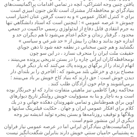
يافتن چنين وجه اشتراكي، آنچه در تمامي اقدامات پراگماتيست‌هاي
بنيادگراي نو محافظه‌كار مشترك است تلاش جنون آميزي است
براي « كنترل افكار عمومي » و به دست گرفتن عنان اختيار اسب
چموش « عرصه عمومي » ؛ اينچنين است كه استاد دانشگاهي تنها
به جرم انتقادي قابل دفاع از ايدئولوژي رسمي حاكميت در جمعي
محدود ، گرفتار زندان و حكم اعدام مي‌شود تا هم ديگران حد و
اندازه خود بدانند و دهان را بيش از « حد شرعي و سياسي »
نگشايند و هم چنين سخناني در نطفه خفه شود تا ذهن جوياي
حقيقت ملت ايران را منحرف نسازد ، در اين سو چون
نومحافظه‌كاران ايراني چاره را در بستن تدريجي پرونده مي‌بينند ،
اتهام ارتداد را از برگهاي پرونده پاك مي‌كنند كه بار ديگر فرياد
مصباح يزدي و خزعلي بلند مي‌شود كه : آقاجري را بر بلنداي دار
ديدن خوش است ؛ حق دارند كه بنياد كاخ خويش بر باد مي‌بينند ؛
برمي‌آشوبند و جام خون آزادگان طلب كنند .
محاكمه زهرا كاظمي نيز ماهيتي متفاوت ندارد كه او خبرنگار بوده
است و به ناچار و بنا به مسؤوليت خويش روايتگر تاريخ ديوارهاي
اوين براي هموطنانش و تمامي شهروندان دهكده جهاني و در يك
كلام براي افكار عمومي ايران و جهان . حكايت فيلترينگ سايتها و
وبلاگها و توقيف روزنامه‌ها و بستن پنجره توليد انديشه نيز وجه
ديگري از اين منشور شوم است .
پراگماتيست‌هاي بنيادگراي ايراني اما در عرصه عمومي نياز فراوان
به پشتيباني حاميان سنتي خويش دارند بنابراين شگفت‌انگيز نيست