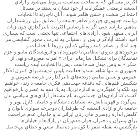
اگر در مسائلي كه به ساحت سياست مربوط مي‌شود و آزادي
انديشه نرمشي عملگرايانه از خود نشان مي‌دهند در مسائل
اجتماعي سخت و خشن ظاهر شوند ؛ آنان ناچارند تا انتخابات
رياست جمهوري چهره و ظاهر جامعه را مطابق ميل ارزشمداران
مذهبي بيارايند حتي اگر به نارضايتي اكثريت تاثيرگذاري چون زنان
ايراني منتهي شود . آزادي‌هاي اجتماعي تنها بخشي است كه بسياري
اميد داشتند آبادگران پس از دستيابي به قدرت ، مجوز گشايشي هر
چند اندك را صادر ‌كنند رويائي كه اين روزها با اقدامات و
برخوردهاي نيروي انتظامي با شهروندان و فروشندگان مانتو و عزم
نمايندگان براي تشكيل سازماني براي « امر به معروف و نهي از
منكر » به ياس مبدل شده است . پس تا انتخابات آينده رياست
جمهوري نه تنها شاهد تشديد فعاليت پليس انديشه براي كنترل افكار
عمومي و بستن تمامي دريچه‌هاي تاثيرگذار در عرصه عمومي و
شكستن قلم‌هائي كه دغدغه جهت‌دهي فكري جامعه دارند ، خواهيم
بود بلكه با عقبگردي به اندازه نزديك به يك دهه به عصري بازخواهيم
گشت كه آزادي‌هاي اجتماعي به نام مستعار آزادي‌هاي سياسي بدل
مي‌گردد و قهرمانانش نه استادان دانشگاه و حاميان كارل پوپر و
جامعه باز و آزادي انديشه كه طرفداران دوچرخه ‌سواري بانوان و
كاهش اندازه روسري ‌هاي زنان ايراني‌اند و حاميان عدم مزاحمت
براي پسران و دختران جوان قدم‌زنان در پارك‌ها و خيابان‌ها .
بازگشتي به نقطه صفر با كوله‌بار ده سال سعي و خطاي بي‌حاصل
؛