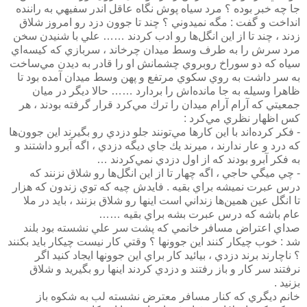
جا چه خبر بوده ؟ مرد سياه پوش نگاه عاقل اندر سفيهي به راننده
انداخت و گفت : مگه نميدوني ؟ چند تا جوون دزد رو امروز شلاق
زدند ،‌ چند تا از اين انگل‌ها رو ادب كردند …… علي با شنيدن سخن
مرد سرش را به طرف وسط ميدان چرخاند ، ‌سربازي كه كيسه‌اي
سياه كه دو سوراخ روبروي چشمانش او را قادر به ديدن مي‌ساخت
به سر داشت به روي سكوي مرتفع و پهن وسط ميدان آمده بود تا
ظاهرا وسيله به جا مانده‌اش را بردارد …… حالا ديگر در ميان
جمعيتي كه آرام آرام ميدان را ترك مي‌كرد قرار گرفته بودند ، هر
كس اظهار نظري مي‌كرد :
- فكر كرده‌اند با اين كارها مي‌تونند جلو دزدي رو بگيرند اين جوون‌ها
كه درد و عار ندارند ، ميرند يك جاي ديگه دزدي ، اگه آبرو داشتند و
به فكر آبرو بودند كه از اول دزدي نمي‌كردند …
- چي ميگي حاجي ، اگه چهار تا از اين انگل‌ها رو شلاق نزنند كه
درس عبرت نميشه براي بقيه . فايدش چيه كه توي زندون كه هزار
تا انگل عين همين‌ها زنداني است اينها رو شلاق بزنند ، بايد در ملا
عام باشه كه درس عبرت بشه براي بقيه ……
صداي اعتراض مسافر خانمي كه پشت سر علي نشسته بود بلند
شد :‌ خوب چيكار كنند اين جوونها ؟ وقتي كار نيست چيكار بايد بكنند
؟ ناچارند برند دزدي ، بيائيد كار براي اين جوونها ايجاد كنيد اگر
نرفتند سر كار و باز رفتند و دزدي كردند اينها رو بگيريد و شلاق
بزنيد .
خانم ديگري كه كنار مسافر معترض نشسته لب به شكوه باز