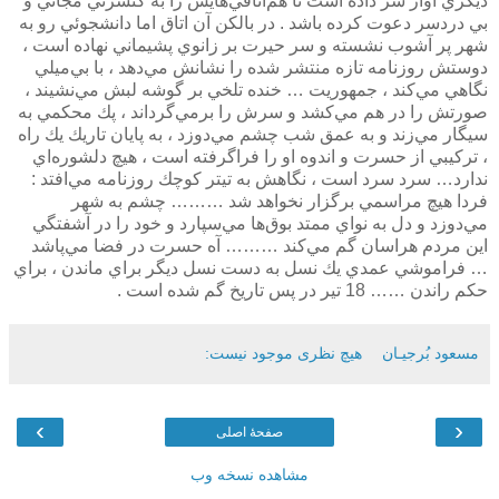
ديگري آواز سر داده است تا هم‌اتاقي‌هايش را به كنسرتي مجاني و
بي دردسر دعوت كرده باشد . در بالكن آن اتاق اما دانشجوئي رو به
شهر پر آشوب نشسته و سر حيرت بر زانوي پشيماني نهاده است ،
دوستش روزنامه تازه منتشر شده را نشانش مي‌دهد ، با بي‌ميلي
نگاهي مي‌كند ، جمهوريت … خنده تلخي بر گوشه لبش مي‌نشيند ،
صورتش را در هم مي‌كشد و سرش را برمي‌گرداند ، پك محكمي به
سيگار مي‌زند و به عمق شب چشم مي‌دوزد ، به پايان تاريك يك راه
، تركيبي از حسرت و اندوه او را فراگرفته است ، ‌هيچ دلشوره‌اي
ندارد… سرد سرد است ، نگاهش به تيتر كوچك روزنامه مي‌افتد :
فردا هيچ مراسمي برگزار نخواهد شد ……… چشم به شهر
مي‌دوزد و دل به نواي ممتد بوق‌ها مي‌سپارد و خود را در آشفتگي
اين مردم هراسان گم مي‌كند ……… آه حسرت در فضا مي‌پاشد
… فراموشي عمدي يك نسل به دست نسل ديگر براي ماندن ، براي
حكم راندن …… 18 تير در پس تاريخ گم شده است .
مسعود بُرجيـان
هیچ نظری موجود نیست:
›
‹
صفحهٔ اصلی
مشاهده نسخه وب