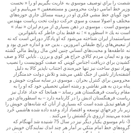
شصت را براي توصيف موسوي به عاريت بگيريم او را « نخست
وزير خط امامي دولت محرومين و مستضعفين » مي‌يابيم و اين
خود گوياي خط مشي فكري او در زمينه مسائل جاري حوزه‌هاي
مختلف و اصولا سمت و سوي حركت دولت تحت رياست مهندس
موسوي است . موسوي در ذهن بسياري از مردم ايران « نماد »
است نه يك « اسطوره » ؛ نه فقط بدان خاطر كه باتقواترين
سياستمدار ايران شناخته مي‌شود كه او يادگار دوراني است كه نه
از تبعيض‌هاي رايج طبقاتي امروزين ، بدين حد و اندازه خبري بود و
نه عاطفه‌ها و محبت‌هاي انساني چنين لجن مال روابط مالي گشته
بود و نه ايمان مردم كالاي حراج هر كوي و برزن . نايابي كالا و صف
كشيدن براي دريافت اجناس كوپني كه صفت كوپونيست را نصيب
بهزاد نبوي ساخت نيز تنها جيره‌بندي اجتناب ناپذير كالا به دليل
آشفته‌بازار ناشي از جنگ تلقي مي‌شد و تلاش دولت خدمتگزار
محرومين براي كنترل بحران . موسوي در سايه سكوت خويش و
پناه بردن به هنر نقاشي و رشته اصلي تحصيلي خود كه او را به
مقام رياست فرهنگستان هنر رساند – همانجا كه حداد عادل نيز
رياست فرهنگستان ادبش را در كارنامه دارد – به اسطوره‌اي دور
از هياهو تبديل شده است كه بسياري از آنان كه شانه‌هاي خويش را
زير بار چرخهاي توسعه و اقتصاد آزاد وعده داده شده هاشمي خُرد
شده ‌مي‌بينند آرزوي بازگشتش را مي‌كنند .
3- نام موسوي يكبار ديگر نيز در سال 75 شنيده شد آنهنگام كه
گروه‌هاي خط امام متكي بر آمار هر چند اندك نمايندگان خويش در