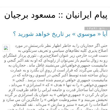
پیام ایرانیان :: مسعود برجیان
۱۳۸۳/۰۵/۱۰
آيا « موسوي » بر تاريخ خواهد شوريد ؟
حتي اگر حجاريان را به خاطر اظهار نظر نادرستش در مورد
اصلاح پذيري كليه نظام‌هاي سياسي و تعريف سرنگوني به
دست قدرت خارجي زير عنوان اصلاح‌پذيري ، تئوري پرداز عملگراي
رو به زوال بناميم باز نمي‌توان از زاويه‌اي كه او به نقد اكبر گنجي و
مانيفيست جمهوري‌خواهي‌اش ‌مي‌نشيند غافل ماند . حجاريان به
دنبال پلي مي‌گردد كه قرار است از روي آن بگذرد و به عمارت
زيباي ساخته شده توسط اكبر گنجي در آنسوي رودخانه كه در
مانيفيست جمهوري خواهي ترسيم شده است برسد . گنجي «
جمهوري‌خواهي » را نه تنها « هدف » كه « استراتژي » مي‌داند ،
حجاريان اما ساختار قدرت و جامعه ايراني را فاقد ظرفيت لازم
براي بار كردن « جمهوري‌خواهي » به عنوان يك استراتژي بر گرده
نحيفش مي‌بيند و «‌ مشروطيت خواهي » را جايگزين آن مي سازد و
اصلاحات را عرصه « ستيز و سازش » مي‌داند . نقد گفته‌هاي
حجاريان مجالي ديگر مي‌طلبد و گفتاري خاص خويش اما به خوبي