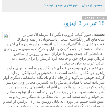
مسعود بُرجيـان
هیچ نظری موجود نیست:
۱۳۸۳/۰۴/۱۸
18 تير در 3 اپيزود
نخست
: هنوز آفتاب غروب دلگير 17 تيرماه 78 سر بر
شانه‌هاي البرز نگذاشته است ، دانشجويان در تهيه و تدارك
قوت و غذاي شبانگاهي‌اند چه يا در انديشه آماده شدن براي آخرين
امتحانات هستند يا جمع كردن وسايل و حركت به سوي منزل پدري
، همانجائي كه چندي پيش با هزاران اميد و آرزو براي ساختن
فردائي بهتر براي خود و جامعه گرد غربتش را براي رسيدن به
اندكي عزت به جان خريدند .
بوي تخم مرغ و نيمرو در فضاي خوابگاه پيچيده است . نواي هايده
راهرو خوابگاه را انباشته است . دانشجوئي بر لب بالكن از دل
گرفته خويش مي‌گويد و فرجام ناكام يك نگاه عاشقانه ، ديگري آواز
سر داده است تا هم‌اتاقي‌هايش را به كنسرتي مجاني و بي دردسر
دعوت كرده باشد . در بالكن آن اتاق اما دانشجوئي رو به شهر پر
آشوب نشسته و سر در روزنامه فرو برده است ، از توقيف سلام
مي‌خواند و نامه سعيد امامي ، پك محكمي به سيگار مي‌زند و به
عمق شب چشم مي‌دوزد ، به پايان روشن يك راه ، تركيبي از اميد و
اندوه او را فراگرفته است ، ‌دلشوره عجيبي دارد ، چشم به شهر