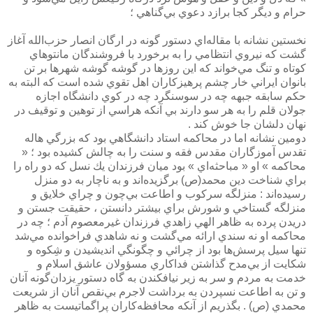
حرام و ديگر كجا برازد دعوي بي‌گناهي ؛
نخستين نشانه با مقاله‌اي دستور گونه در ارگان انصار حزب‌الله آغاز
گشت كه نيروي انتظامي را به برخورد با فروشندگان مانتوهاي
كوتاه و تنگ مي‌خواند كه اين روزها در گوشه گوشه شهرها بر تن
بانوان ايراني خار چشم پرهيزكاران اهل تقوي شده است كه البته به
حكم سابقه جبهه چه در سوسنگرد چه در كوي دانشگاه اجازه
جولان قلم را به هر سو دارند بي آنكه هراسي از توهين و توقيف در
نهان دلشان جا خوش كند .
دومين نشانه اما در محاكمه استاد دانشگاهي بود كه بزرگي هاله
تقدس آموزگاران مقدس فقه و سنت را به چالش كشيده بود ؛ «
محاكمه » او « مباحثه‌اي » بود ميان فرزندان يك نسل كه دو راه را
براي شناخت دين محمد(ص) برگزيده‌اند و به ناچار به دو منزل
رسيده‌اند : منزلگه سركوب و اطاعت بي‌چون و چراي خلايق و
منزلگه گستاخي و شورش براي بيشتر دانستن ، حقيقت جستن و
دريدن پرده به ظاهر الهي زاهدي فرزندان غيرمعصوم آدم ؛ چه در
محاكمه او نه سندي ارائه مي‌گشت و نه شاهدي فراخوانده مي‌شد
تنها سيل پرسش‌ها بود از چرائي و چگونگي انديشيدن و شِكوه و
شكايت از بي‌‌مدح گذاشتن فداكاري مسؤولان عاشق اسلام و
خدمت به مردم و سر به زير نيافكندن به گاه دستور يزدان‌گونه آنان
و تن به اطاعت نسپردن به برداشت لاجرم بي‌نقص آنان از شريعت
محمدي (ص) . بگذريم از آنكه محافظه‌كاران پراگماتيست به ظاهر