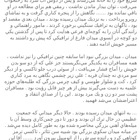
سريع خود را به خانه مي‌رساند و پس از دوش آب سرد به رختخواب
مي‌رفت ، توان بيدار ماندن نداشت ، رمقي هم براي مطالعه در او
باقي نما‌نده بود …… نگاهش را از پنجره كناري گرفت و به تماشاي
روبرو پرداخت ، به نزديك ميدان رسيده بودند ، ميدان بعدي مقصد او
بود ، ناگهان به ترافيك سنگيني برخورد كردند ، مامور راهنمائي و
رانندگي آنان را به كوچه‌اي فرعي هدايت كرد تا پس از گذشتن يكي
دو كوچه در آنسوي ميدان فارغ از ترافيكي كه پيش رو داشتند به
مسير خويش ادامه دهند .
ميدان ، ميدان بزرگي نبود اما سابقه چنين ترافيكي را نيز نداشت ،
همه مسافران به يكديگر مي‌نگريستند جز علي كه از دو سو بدن
خويش را آماج فشار مي‌يافت ، از سوئي درب جلو تاكسي و از ديگر
سو مردي نه چندان فربه ؛ علي زير چشمي نگاهي به مرد كناري
كرد ، كت و شلوار طوسي و كيف چرمي بزرگي كه طلبه‌هاي حوزه
علميه به دست مي‌گيرند بيش از هر چيز قابل رؤيت بود . مسافران
پشت سر دو زن و يك مرد بودند . اين را از صداي انتقاد و
اعتراضشان مي‌شد فهميد .
… به انتهاي ميدان رسيده بودند . حالا ديگر ميداني كه جمعيت
عظيمي در حال ترك آن بودند و دور تا دور چمن‌كاري وسط آن با
ميله‌هاي آهني بزرگي محاصره شده بود به طور كامل ديده ميِ‌شد .
در ميانه ميدان سكوي بزرگي بود شبيه سن تئاتر ، تاكسي ترمز
كوتاهي كرد و راننده سرش را از اتومبيل بيرون آورد …… آقا اين