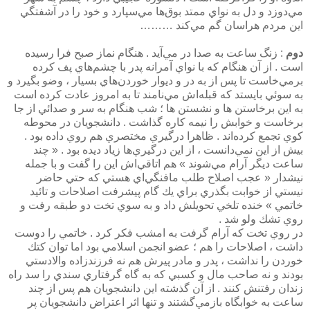
مي‌دوزد و دل به نواي ممتد بوق‌ها مي‌سپارد و خود را در آشفتگي
اين مردم هراسان گم مي‌كند ………
دوم
: زنگ ساعت به صدا در مي‌آيد . هنگام نماز صبح فرا رسيده
است . از آن هنگام كه با نواي آمرانه پدر با چشم‌هاي پف كرده
برمي‌خاست تا پس از به در و ديوار خوردن‌هاي بسيار ، وضو بگيرد و
به سوئي بايستد كه قبله‌اش مي‌نامند تا به امروز عادت كرده است
به اين برخاستن ها و نشستن ها ؛ شب هنگام به سر و صدائي از جا
برخاست و خوابش را نيمه كاره گذاشت . دانشجويان در محوطه
كوي تجمع كرده‌اند . ظاهرا درگيري مختصري هم روي داده بود .
بيش از اين نمي‌دانست ، از اين درگيري‌ها زياد ديده بود . « چند
ساعت ديگر آرام مي‌شوند » هم اتاقي‌اش اين را گفت و با جمله
نيشدار « عجب اصلاح طلب مافنگي‌اي هستي كه حتي حاضر
نيستي از خوابت بگذري براي يك گام پيشرفت اصلاحات و تائيد
خاتمي » خنده تلخي تحويلش داد و به سوي تخت دو طبقه رفت و
روي تشك ولو شد .
در روي تخت كه آرام گرفت به امشب فكر كرد . خاتمي را دوست
داشت ، اصلاحات را هم ؛‌ عضو انجمن اسلامي بود اما توان كتك
خوردن را نداشت ، پدر و مادر پيرش هم نه فرزندزاده والادستي
بودند و نه صاحب مال و كسبي كه به گاه گرفتاري سندي را سد راه
زندان رفتنش كنند . از آن گذشته اين دانشجويان هم پس از چند
ساعت به خوابگاه بازمي‌گشتند و تنها اثر اعتراض دانشجويان پر