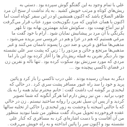
علي با تمام وجود به اين گفتگو گوش سپرده بود . دستي به
ريش‌هاي كوتاه و مرتب خويش كشيد . به ياد نداشت از سنخ آن مرد
ظاهر الصلاح باشد كه اكنون همنشين او در اين سفر كوتاه است اما
اكنون با همان عناوين كه مرد نگون‌بخت مورد عتاب قرار مي‌گرفت
او نيز آماج تهمت بود . سكوتش شايد مهمترين بهانه بود تا مُهر
يكرنگي با آن مرد بر پيشانيش نمايان شود . آرام با خود گفت ما
مرغي هستيم كه هم در عزا و هم در عروسي سر بريده مي‌شود ،
مذهبي‌ها منافق و غربي و ضد دين را پسوند ناممان مي‌كنند و غير
مذهبي‌ها مرتجع و خائن و مزدور را ؛ زني كه پشت سر علي نشسته
بود بار ديگر نفرين به قبيله ريش‌دار ها را آغاز كرده بود اين بار اما
مردي كه مورد سرزنش بود سكوت كرده بود . تنها ناله و نفرين زن
در فضاي تاكسي پيچيده بود …
ديگر به ميدان رسيده بودند . علي درب تاكسي را باز كرد و پائين
پريد و خود را سد راه عبور مسافر پشت سري كرد . در حالي كه
لبخندي بر گوشه لب داشت گفت : خانم محترم نبايد همه را به يك
چوب برانيد . من نيز ريش دارم اما هرگز آنگونه كه شما تصوير
كرديد و از پس آن سيل نفرين را روانه ساختيد نيستم . زن در حالي
كه با حالتي آميخته با وحشت به زور لبخندي را حاكي از تخليه سالها
عقده فروخورده تحويل مي‌داد گفت منظور من شما نبوديد منظور
من آن آقاست و با دست اشاره‌اي كرد به مسافري كه كنار علي
نشسته بود و اكنون سر را پائين انداخته و به راه خويش مي‌رفت .