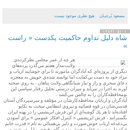
مسعود بُرجيـان
هیچ نظری موجود نیست:
۱۳۸۳/۰۵/۰۱
شاه دليل تداوم حاكميت يكدست « راست
»
هر چه از عمر مجلس نظركرده‌ي
ولايت‌مدار هفتم مي‌گذرد پرده‌هاي
ديگري از پروژه‌اي كه آبادگران مامورند تا براي خوشايند ارباب و
مراد خود به دست بي‌كفايت اما توانمند شده‌ي خويش به معجزه
دعاي سحري و راز و نياز شبانگاهي ولايت پناهان ، به روي صحنه
آورند به اجرا در مي‌آيد و ميزان درستي تحليل رفتار سياسي اين
نومحافظه‌كاران را به چالش مي‌كشد .
آبادگران و اربابان محافظه‌كارشان در مؤتلفه و سرسپردگان آستان
قدسي‌شان در قوه قضائيه و نيروي انتظامي سخت به تكاپو
افتاده‌اند تا هر يك گوشه‌اي از اين فرش ابريشمي را در پهنه ايران
بگسترانند ،‌ فرش ابريشمي « كنترل افكار عمومي » براي آسودن
بي‌دغدغه ارباب خوش‌صورت و دلبر بي‌همتائي به نام «‌ قدرت خانم
» كه دل و دين و عقل و هوش نزد درگاه رفيعش زايل مي‌شود و