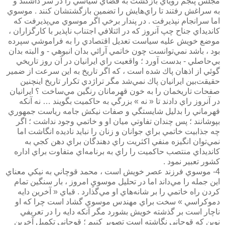
مجلس پنجم روياي بازگشت به فضاي سياسي را در سر داشتند و
به سراغش رفتند تا راي‌هايش را تضمين بازگشتشان كنند . موسوي
اما سرانجام نپذيرفت . در پندار برخي اگر موسوي مي‌پذيرفت كه
كانديداي جناح چپ آنروز كه در ائتلافي اجتناب ناپذير با كارگزاران ،
موضع خويش عليه سياست تعديل اقتصادي را به فراموشي سپرده
بود ، باشد نمي‌توانست چون خاتمي آرائي بدان انبوهي - و البته بدان
بي‌‌حاصلي - بدست آورد ؛ واقعيت راي ايرانيان در آن روز تاريخي
گوئي از اذهان پاك شده است ، كه اگر تاريخ به اين سرعت از ضمير
حقيقت‌بين ايرانيان پاك نمي‌شد مگر تراژدي تكرار تاريخ اينچنين
صفحات تاريخمان را به خون قهرمانان رنگين مي‌ساخت ؟ ايرانيان
در آنروز راي دادند تا « نه » بزرگي به حاكميت بگويند … نه آنكه
قهرماني را بدليل شايستگي و صفات نيكش جامه رياست جمهوري
بپوشانند ؛ پس چندان تفاوتي ميان او و خاتمي وجود نداشت ؛ اگر
چه جذابيت خاتمي براي جوانان و زنان را نبايد ناديده انگاشت اما
نمي‌توان انگيزه منفي اكثريت راي دهندگان براي دهن كجي به
كانديداي منتصب حاكميت را راي به برنامه‌اي متفاوت براي اداره
كشور تعبير نمود .
4- موسوي فرزند عصر خويش است ،‌ محمد قوچاني به نيكي معناي
اين جمله را مي‌داند اما در تحليل موسويِ امروز ، بار سنگين تمام
كردن راه خاتمي را بر شانه‌هاي او مي‌گذارد . قباي « آخرين دايه
دموكراسي » سخت براي مهندس موسوي گشاد است چرا كه او
ناچار است بر گذشته خويش بشورد مگر آنكه دايه را در تعريفي
نوين كه قوچاني نگاشته است تصوير كنيم ؛ قوچاني تكميل آخرين