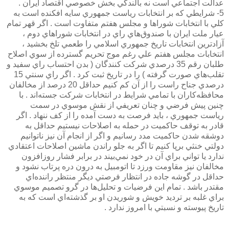
عدالت اجتماعي است نه بالندگي بخش خصوصي اقتصاد ايران .
5- شرايطي كه بر انتخابات رياست جمهوري سايه افكنده است به
كلي با انتخابات شوراها و مجلس هفتم متفاوت است . اگر قهر تمام
عيار ملت ايران با صندوق‌هاي راي در انتخابات شوراهاي دوم ،
آزادترين انتخابات تاريخ جمهوري اسلامي را طعمي تلخ بخشيد ،
انتخابات مجلس هفتم علي رغم موج تحريم گسترده از سوي اصلاح
طلبان رقم 35 درصدي شركت كنندگان ( بدن احتساب راي سفيد و
تقلب‌هاي صورت گرفته ) را در تاريخ ثبت كرد . اگر راي سنتي 15
درصدي جناح راست را از آن كم كنيم حداقل 20 درصد از مخالفان
محافظه‌كاران با تمامي شرايط در انتخابات شركت جسته‌اند . با
چنين پيش فرضي و چنان تعريفي از نقش موسوي در سمت
رياست جمهوري ، بايد فرصت به دست آمده را از كف ننهاد . اگر
قادر به توقف حاكميت در حمله به اصلاحات نيستيم حداقل به
دوشقه شدن حاكميت مدد رسانيم و اگر از انجام آن نيز ناتوانيم
دولتي خنثي برپا كنيم تا اگر به جلو راندن ماشين اصلاحات اعتقادي
ندارد يا تواني براي آن در خود نمي‌بيند در برابر فشار روزافزون
مخالفان نيز مقاومت ورزد تا اتومبيل به درون دره پرتاب نشود و
حداقل در گوشه‌ جاده در انتظار فرصتي ديگر منتظر راننده‌اي
مقتدر باشد . تمام اين فرضيات و تحليل‌ها در گرو تصميم موسوي
براي غلبه بر ترديد خويش و شوريدن او بر گذشته‌اي است كه به
تاريخ پيوسته و نسبتي با امروز ندارد .