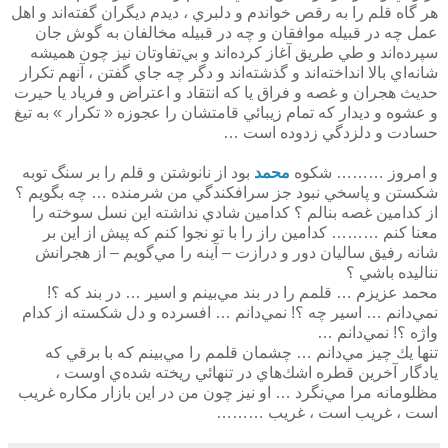
هر گاه قلم را به رقص خواندم و دلبري ، ديدم ديگران گفته‌اند و اهل
عمل چه در قبيله موافقان و چه در قبيله مخالفان به گوش جان
سپرده‌اند و طي طريق آغاز كرده‌اند و بي‌تفاوتان نيز چون هميشه
شانه‌اي بالا انداخته‌اند و گذشته‌اند و دگر چه جاي گفتن ،‌ آنهم تكرار
حديث هجران و غصه و فراق يا كه انتقاد و اعتراض و فرياد يا حيرت
و عشوه و ديدار كه تمام زيبائي قامتشان را عجوزه « تكرار » به تيغ
حسادت و دلزدگي زدوده است …
و امروز ……… شكوه
محمد
بود از نانوشتن و قلم را بر سنگ توبه
شكستن و پاسخي نبود جز سرافكندگي من شرمنده … چه بگويم ؟
از كدامين غصه بنالم ؟ كدامين شادي نداشته اين نسل سوخته را
معنا كنم ……… كدامين راز را با تو نجوا كنم كه پيش از اين بر
شانه رفيق ساليان دور و درازت – آينه را مي‌گويم – از هجرانش
نناليده باشي ؟
محمد عزيزم … قلمم را در بند مي‌بينم و اسير … در بند كه ؟!
نمي‌دانم … اسير چه ؟! نمي‌دانم … افسرده و دل شكسته از كدام
واژه ؟! نمي‌دانم …
تنها يك چيز مي‌دانم … چشمان قلمم را مي‌بينم كه با برقي كه
يادگار آخرين قطره‌ اشك‌هاي در تنهائي ريخته شده‌ي اوست ،
مظلومانه مرا مي‌نگرد … او نيز چون من در اين بازار مكاره غريب
است ، غريب است ،‌ غريب ………