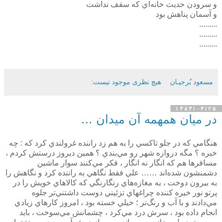
و سرودن حديث خانه‌اي که سقف نداشت
و آسمان پناهش بود
.........
.........
.........
مسعود بُرجيـان
هیچ نظری موجود نیست:
۱۳۸۳/۰۴/۲۵
در ميان همهمه آن ميدان …
هنگامي كه در جلو تاكسي را به هم زد راننده غرولندي كرد كه : چه
خبره ؟ مگه دروازه شهر رو مي‌بندي ؟ همين ديروز درستش كردم ،
مسافرها هم كه انگار نه انگار ، فكر مي‌كنند سوار ماشين
دشمنشون شده‌اند …… علي فقط نگاهي به راننده كرد و نگاهش را
به بيرون دوخت ، به مغازه‌هاي رنگارنگي كه كالاهاي خويش را در
پرتو نور خيره كننده چراغهاي تزئيني دوست داشتني‌تر جلوه
مي‌دادند و با آب و رنگ‌تر ؛ خيلي خسته بود ،‌ امروز كارهاي زيادي
انجام ‌داده بود ، سرش درد مي‌كرد ، ‌چشمانش مي‌سوخت ، بايد