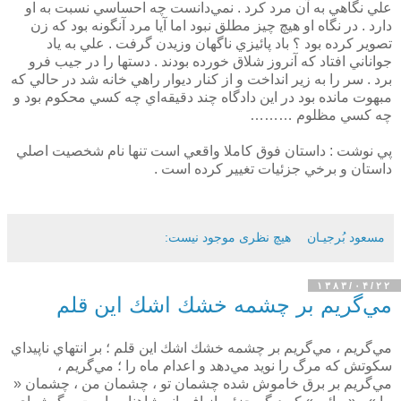
علي نگاهي به آن مرد كرد . نمي‌دانست چه احساسي نسبت به او
دارد . در نگاه او هيچ چيز مطلق نبود اما آيا مرد آنگونه بود كه زن
تصوير كرده بود ؟ باد پائيزي ناگهان وزيدن گرفت . علي به ياد
جواناني افتاد كه آنروز شلاق خورده بودند . دستها را در جيب فرو
برد . سر را به زير انداخت و از كنار ديوار راهي خانه شد در حالي كه
مبهوت مانده بود در اين دادگاه چند دقيقه‌اي چه كسي محكوم بود و
چه كسي مظلوم ………
پي نوشت :‌ داستان فوق كاملا واقعي است تنها نام شخصيت اصلي
داستان و برخي جزئيات تغيير كرده است .
مسعود بُرجيـان
هیچ نظری موجود نیست:
۱۳۸۳/۰۴/۲۲
مي‌گريم بر چشمه خشك اشك اين قلم
مي‌گريم ،‌ مي‌گريم بر چشمه خشك اشك اين قلم ؛ بر انتهاي ناپيداي
سكوتش كه مرگ را نويد مي‌دهد و اعدام ماه را ؛ مي‌گريم ،
مي‌گريم بر برق خاموش شده چشمان تو ، چشمان من ، چشمان «