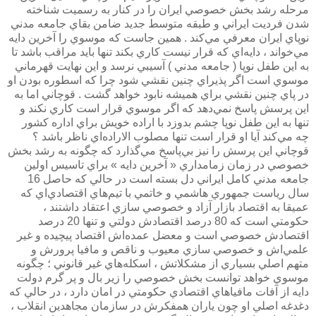
مرحله رشد بخش خصوصي ايران را در كنار به رسميت شناخته
شدن فرديت ايراني و طبقه متوسط جديد ضامن بقاي جامعه مدني
نوپاي ايران معرفي مي‌كند . همين‌ جاست كه موسوي را آخرين دايه
مي‌خواند ، دايه‌اي كه قرار نيست كاري بكند تنها بايد مراقب باشد تا
به اين طفل نوپا ( جامعه مدني ) آسيبي نرسد و اين نهايت قهرماني
موسوي است اگر پذيراي چنين نقشي شود چرا كه اسطوره بودن او
در پاي چنين نقشي براي هميشه نابود خواهد گشت . قوچاني اما به
اين پرسش پاسخ نمي‌دهد كه اگر موسوي قرار است كاري نكند و
تنها به اين طفل نوپا چشم بدوزد با اراده خويش براي اداره كشور
چه مي‌كند آيا او قرار است تنها مصلوب الاراده‌اي ناظر باشد ؟
قوچاني اين پرسش را نيز بي‌پاسخ مي‌گذارد كه چگونه به رشد بخش
خصوصي در زمان زمامداري « آخرين دايه » براي تاسيس اولين
جامعه مدني كامل ايراني دل بسته است در حالي كه حاصل 16
سال رياست جمهوري هاشمي و خاتمي با تيم‌هاي اقتصادي‌اي كه
عميقا به اقتصاد بازار آزاد و خصوصي سازي اعتقاد داشتند ،
حكومتي است كه 80 درصد اقتصادش دولتي و تنها 20 درصد
اقتصادش خصوصي است و معضل عمده‌اش اقتصاد پيچيده و غير
علمي‌اش و خصوصي سازي معيوب و ناقص و مافيا پرورش و
متهم اصلي بسياري از مشكلاتش ، اسكله‌هاي غير قانوني ؛ چگونه
موسوي خواهد توانست بخش خصوصي را زير بال و پر گرم دولت
دايه از آفات مافياهاي اقتصادي حكومتي در امان دارد ، در حالي كه
دغدغه اصلي او چون ياران همفكرش در سازمان مجاهدين انقلاب ،