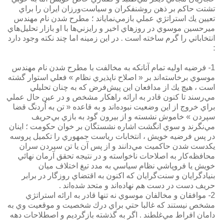
تشتت حاكم بر ذهن روشنفكران و سياست‌ورزان ايران را براي
تعيين يك استراتژي عملي بازمي‌نماياند ؛ مطرح شدن نام مهندس
ميرحسين موسوي در روزهاي اخير و رايزني‌ها با او بازار تحليل‌هاي
انتخاباتي را گرم ساخته است . در اين زمينه اما چند نكته وجود دارد
:
1- فرضيه اوليه تمام آنانكه به مخالفت با مطرح شدن نام مهندس
موسوي برخاسته‌اند بر « اصلاح ناپذيري نظام » فعلي استوار گشته
است ، هيچ يك از مدافعان اين پيش‌فرض كه به چنان تحليلي
مي‌رسند تا كنون قادر به ارائه راهكار مشخص و در عين حال عملي
براي خروج از اين وضعيت نبوده‌اند و به قاعده « تن به اُردنگ قضا
سپردن » خاموش نشسته و از بيرون گود به بازي بي‌حريف
مي‌نگرند و سوي انگشت اشاره نشستگان بر خوان حكومت ؛ اينان
در پس فرضيه خويش ، انتخابات رياست جمهوري را تكميل پروسه
يكدست شدن حاكميت مي‌دانند و از پس آن يا تن سپردن سران
محافظه‌كار به اصلاحات ناخواسته و در نتيجه تحقق آرمان نهائي
خويش يا فروپاشي نظام سياسي به مدد تيغ اختلاف ميان
بنيادگرايان و سنت‌گرايان كه اكنون به اقتضاي روزگار در برابر
حريف دست در دست هم نهاده‌اند و متحد شده‌اند .
2- موافقان و مخالفان موسوي نه تنها قادر به ارائه استراتژي
مشخص نيستند كه غالبا حتي براي درك شخصيت و موقعيت وي به
دامان افراط مي‌غلطند . اگر به گذشته بازگرديم و اصطلاحات دهه