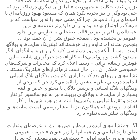
شايد بتواند تواني اندك به تن نحيف پرنده بال شكسته اصلاحات
تزريق كند ،‌ حكايت « جمهوريت » اما از آن ديگري دردناكتر بود كه
حتي نوباوگي را نيز تجربه نكرد همان كه مسعود بهنود روزنامه‌اي با
اميدهاي بزرگ ناميدش چرا كه مشي خود را نه بر سياست كه بر
فرهنگ و اجتماع نهاده بود و از آن دلپذيرتر دغدغه‌هاي نوين
عمادالدين باقي را نيز در قالب صفحاتي با عناويني نوين جلوه
عمومي‌تر بخشيده بود ، صفحه حقوق بشر از آن جمله بود ….
پنجمين نشانه اما تداوم روند هوشمندانه فيلترينگ سايت‌ها و وبلاگها
است . پس از آنكه دو روز دسترسي كليه كاربران به وبلاگهاي بلاگر
مسدود گشت و پروكسي‌ها به كار افتادند خبرگزاري شايعه – اين
قويترين رسانه ايراني – رسما اعلام كرد كه مخابرات و شركت‌هاي
خصوصي همكار آن ، در حال تست نرم‌افزارهاي فيلترينگ هستند .
نشانه‌هاي روزهاي بعد كه به آزادي اكثريت وبلاگهاي بلاگ اسپاتي
انجاميد درستي نظريه پيشين را تائيد مي‌كرد چرا كه برخي از
وبلاگهاي بلاگ اسپاتي و پرشين بلاگي با محتواي خاص و البته
بسياري از سايت‌ها و وبلاگهاي پربيننده نيز به تيغ سانسور گرفتار
شدند و تقريبا تمامي پروكسي‌ها البته نه در همه شهرها از كار
افتادند ، روندي كه هم‌اكنون نيز با انتشار رسمي ليست سايت‌ها و
وبلاگهاي فيلتر شده تداوم دارد .
اگر چه نشانه‌هاي آمده در سطور فوق هر يك به عرصه‌‌اي متفاوت
تعلق دارند اما مي‌توان همه آنها را زير عنوان « عرصه عمومي
ظهور و بروز جامعه ايراني » دسته‌بندي نمود همچنان كه پس از