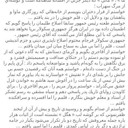
ما » ، « مائي » كه ديگر جزئي از افسانه شاهنامه است و گوشه‌اي
از مرگ سهراب ؛
خواستم از فرار دختران بنويسم از خانه‌هائي كه روزگاري ماوا و
پناهشان بود و دلايل آن ،‌ قلم خويش را در بند يافتم …
خواستم طعنه رئيس جمهور سابقا اصلاح طلبمان را پاسخ گويم كه
اطمينان داده بود در ايران هرگز جمهوري سكولار برپا نخواهد شد به
پاسخي كه با اين مطلع آغاز مي‌گشت كه آقاي رئيس جمهور ،
جمهوري سكولار فرجام محتوم اصلاح ناپذيري ديني و جزم انديشي
است ، قلم را اما بي ميل به سماع ميان اين ميدان يافتم …
خواستم از آقاجري بگويم و گرماي دستانش كه به گاه دعوتي كه از
او نموده بوديم دستم را در خنكاي صداقت و صميميتش فشرد و
برق نگاهش را به گونه‌ام پاشيد و متواضعانه پاسخم داد : آري پايم را
در جنگ از دست داده‌ام ، خواستم همه آنان كه رقصيدن جسم بي
جانش را بر بلنداي دار « تفتيش » خواستارند به ياد بياورم كه نماز
بيش از نيمي از يك ساعت را در آغوش سيد هاشم به خواندن غزل
عشق مي‌گذراند ، خواستم پرواز مريم را ، مريم آقاجري را ، براي
كاويدن زواياي تاريك پدر پاسخي دهم و سياه مشقي به رسم تشكر
از استاد و معلم خويش بنگارم ، قلمم را اما افسرده و سرافكنده
يافتم …
خواستم از صدام بگويم و روسپيدي تاريخ و بيش از آن از لبخند
ظفرنموني كه بر گوشه لب « هگل » نشسته است از اثبات هزار
باره جمله معروفش كه تاريخ دو بار تكرار مي‌شود يكبار در جامه
تراژدي و دگر بار در لباس كمدي ، قلمم را اما اسير يافتم …