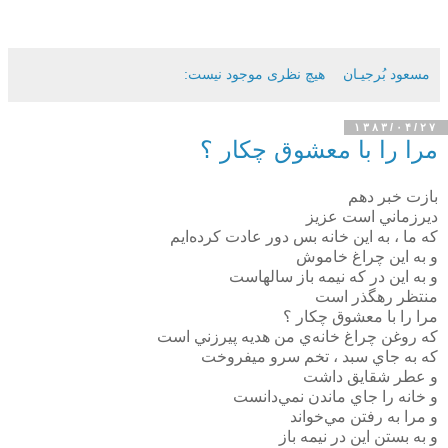
مسعود بُرجيـان
هیچ نظری موجود نیست:
۱۳۸۳/۰۴/۲۷
مرا را با معشوق چکار ؟
بازت خبر دهم
ديرزماني است عزيز
که ما ، به اين خانه بس دور عادت کرده‌ايم
و به اين چراغ خاموش
و به اين در که نيمه باز سالهاست
منتظر رهگذر است
مرا را با معشوق چکار ؟
که روغن چراغ خانه‌ي من هديه پيرزني است
که به جاي سبد ، تخم سرو ميفروخت
و عطر شقايق داشت
و خانه را جاي ماندن نمي‌دانست
و مرا به رفتن مي‌خواند
و به بستن اين در نيمه باز