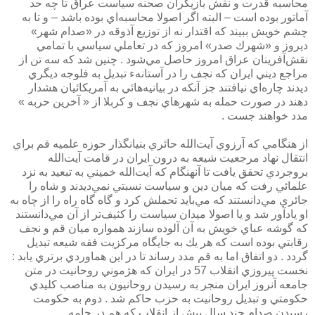
محاسبه قدرت و نقش بازيگران صحنه سياست عراق تا چه حد
آماتور بوده است – البته اگر اصولا محاسبه‌اي بوده باشد – و تا به
چشم خويش ببيند كه اقتدار نه از توزيع آذوقه در «صدام شهر»
ديروز و «شهرك صدر» امروز كه در تعاملي سياسي با تمامي
نقش‌آفرينان عراق امروز حاصل مي‌شود . چنين شد كه سه تن از
مراجع ديني ايران كه نجف را در آستانه‌ء تبديل به فلوجه‌ ديگري
ديدند چاره‌اي نيافتند جز آنكه در بيانيه‌هائي به آمريكائيان هشدار
دهند در صورت حمله به شهرهاي نجف و كربلا از « آخرين حربه »
مدد خواهند جست .
از هنگامي كه آرزوي آيت‌الله حائري بنيانگذار حوزه علميه قم براي
انتقال نهاد مرجعيت شيعه به درون ايران در قامت آيت‌الله
بروجردي تحقق يافت تا آنهنگام كه آيت‌الله خميني به تبعيد به نزد
علمائي رفت كه ميان دين و سياست نسبتي نمي‌ديدند و شاه را
جائري مي‌دانستند كه مي‌بايد تحملش كرد و گاه گاه راه را از چاه به
او يادآور شد و يا اصولا ميدان سياست را كثيف‌تر از آن مي‌دانستند
كه گوشه عباي خويش به آن آلوده سازند همواره ميان قم و نجف
رقابتي بوده است كه هر يك به جايگاه مركزيت فقه شيعه تبديل
گردد . دو اتفاق اما به قم مدد رساند تا در اين هماوردي برتري يابد :
نخست پيروزي انقلاب 57 در ايران كه هژموني روحانيت در متن
جامعه آنروز ايران منجر به رسيدن روحانيون به مناصب كليدي
حكومتي و تبديل روحانيت به حزب حاكم شد . دوم به حكومت
رسيدن صدام چند سال پيش از انقلاب كه هم در جامه