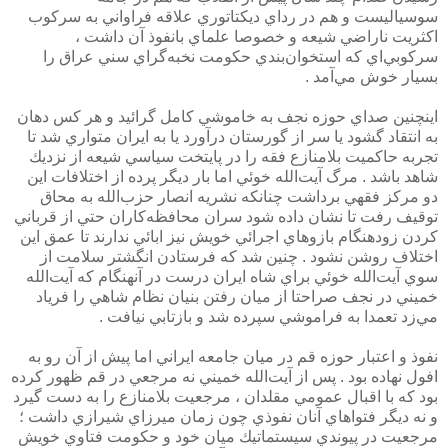
سوسياليست و هم در رداي ديكتاتوري علاقه فراواني به سركوب
اكثريت ناراضي شيعه و خصوصا علماي بانفوذ آن داشت ،
سركوبي‌اي كه استخوان‌بندي حكومت نخبه‌گراي سني عراق را
بسيار خوش مي‌آمد .
اينچنين صداي حوزه نجف به خاموشي كامل گرائيد و هر كس دهان
به انتقاد گشود يا سر از گورستان درآورد يا به ايران متواري شد تا
تجربه حاكميت بلامنازع فقه را در پايتخت سياسي شيعه از نزديك
شاهد باشد . مرگ آيت‌الله خوئي اما بار ديگر پرده از اختلافات اين
دو مركز فقهي برداشت چنانكه نشريه انصار حزب‌الله به محاق
توقيف رفت تا نشان داده شود سران محافظه‌كاران حتي از قرباني
كردن زودهنگام بازو‌هاي اجرائي خويش نيز ابائي ندارند تا عمق اين
اختلاف روشن نشود . چنين شد كه فرستادن انگشتر سلامت از
سوي آيت‌الله خوئي براي شاه ايران درست در آنهنگام كه آيت‌الله
خميني در نجف صراحتا از ميان رفتن بنيان نظام شاهي را فرياد
مي‌زد تعمدا به فراموشي سپرده شد و بازتابي نيافت .
نفوذ و اعتبار حوزه قم در ميان جامعه ايراني اما پيش از آن رو به
افول نهاده بود . پس از آيت‌الله خميني نه مرجعي در قم ظهور كرده
بود كه با اقبال عمومي مقلدان ، مرجعيت بلامنازع را به دست گيرد
و نه ديگر فتواهاي آنان نفوذي چون زمان ميرزاي شيرازي داشت ؛
مرجعيت در پيوندي سيستماتيك ميان خود و حكومت فتاوي خويش