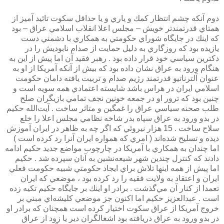
دوم آنكه چشم انتظار كمك و ياري و يا حداقل سكوت تائيد آميز از
همتاي قدرتمندتر خويش – مجلس اعلا انقلاب اسلامي عراق – بود
كه اينك در جايگاه شوراي حكومتي به همكاري با دشمني دست
يازيده بود كه روزگاري به دليل حمايت از صدام نابوديش را در
دكترين سياسي خود قرار داده بود . رهبر فقيد آن اما پيش از اين به
هنگام ورود به عراق نشان داده بود كه بيش از آنكه آمريكا از او به
عنوان آلترناتيو قدرتمند رژيم صدام و تربيت يافته دامان حكومت
اسلامي ايران در هراس باشد شايسته اعتمادي همه سويه است و
چنين بود كه ترور او در جمعه خونين نجف تمامي بازيگران صلح
طلب صحنه سياسي عراق را غمگين و متاثر ساخت . آيت‌الله حكيم
در بدو ورود به عراق سپاه بدر شاخه نظامي مجلس اعلا را خلع
سلاح ساخت . 15 هزار نيروئي كه اگر چه به ظاهر در ايران آموزش
ديده و تسليح شده‌اند ( امري كه همواره ايران آنرا رد كرده است )
اما چندان به همكاري با آمريكا در چارچوب مواضع جديد حكيم ادامه
دادند كه كنترل چندين شهر شيعه‌نشين به آنان سپرده شد . حكيم
اما پيش از همه اينها تلاش براي ايجاد حكومتي شبيه حكومت فعلي
ايران و اعتقاد به ولايت فقيه را رد كرده بود ، موضعي كه ايران
تعمدا از كنار آن مي‌گذشت . برادر او اينك بر جايگاه حكيم تكيه زده
است . عبدالعزيز حكيم اما اكنون جز موضعي كليشه‌اي مبني بر
خروج آمريكا از عراق سكوت اختيار كرده است همچنان كه برادر او
در بدو ورود به عراق دريافته بود اشغالگران دير يا زود از عراق