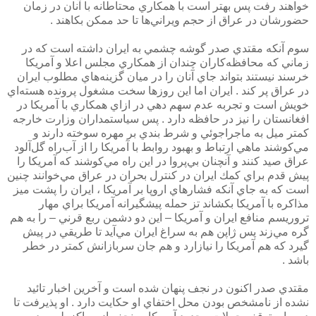
خواهند رفت پس بهتر است با همكاري محتاطانه با آنان در زمان
حضورشان در عراق از حجم ويراني‌ها تا حد ممكن بكاهند .
سوم آنكه مقتدي صدر گوشه چشمي به ايران داشته است كه در
زماني كه محافظه‌كاران چندان از همكاري مجلس اعلا و آمريكا
خرسند نيستند بتواند جاي آنان را در ميان گزينه‌هاي مطلوب ايران
در عراق پر كند . ايران اما اين روزها سخت مشغول پرونده هسته‌اي
خويش است و تجربه عدم سهم دهي در ازاي همكاري با آمريكا در
افغانستان را نيز در حافظه دارد . پس سياستمداران وزارت خارجه
كمتر ميل به ماجراجوئي و شرط بندي بر مهره سوخته دارند و
مي‌كوشند ماهي ارتباط و بهبود روابط با آمريكا را از آب‌راه گل‌آلود
عراق صيد كنند و آنچنان بي‌پروا در اين راه مي‌كوشند كه آمريكا را
پيش قدم براي كمك ايران در كنترل بحران در عراق مي‌خوانند چنين
است كه به جاي آنكه فشارهاي اروپا بر آمريكا ، ايران را پشت ميز
مذاكره با آمريكا بكشاند تز حمله پيشگيرانه آمريكا براي مهار
تروريسم منافع ايران و آمريكا – اين دو دشمن ربع قرني – را به هم
گره مي‌زند پس ژاپن هم به سراغ ايران مي‌آيد تا طريقي در پيش
گيرد كه هم آمريكا را نيازارد و هم جان سربازانش كمتر در خطر
باشد .
مقتدي صدر اكنون در نجف پنهان شده است و آخرين اخبار تائيد
نشده از نامشخص بودن محل اختفاي او حكايت دارد . او پذيرفت تا