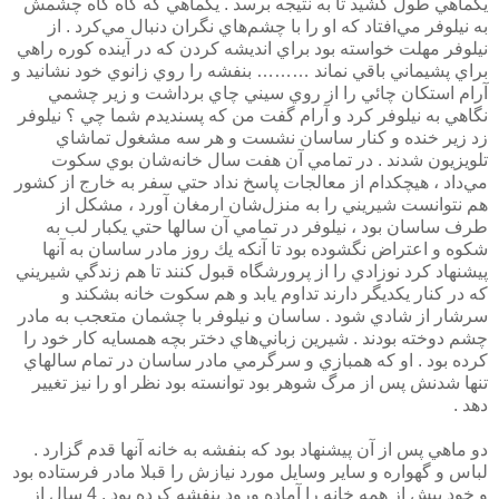
يكماهي طول كشيد تا به نتيجه برسد . يكماهي كه گاه گاه چشمش
به نيلوفر مي‌افتاد كه او را با چشم‌هاي نگران دنبال مي‌كرد . از
نيلوفر مهلت خواسته بود براي انديشه كردن كه در آينده كوره راهي
براي پشيماني باقي نماند ……… بنفشه را روي زانوي خود نشانيد و
آرام استكان چائي را از روي سيني چاي برداشت و زير چشمي
نگاهي به نيلوفر كرد و آرام گفت من كه پسنديدم شما چي ؟ نيلوفر
زد زير خنده و كنار ساسان نشست و هر سه مشغول تماشاي
تلويزيون شدند . در تمامي آن هفت سال خانه‌شان بوي سكوت
مي‌داد ، هيچكدام از معالجات پاسخ نداد حتي سفر به خارج از كشور
هم نتوانست شيريني را به منزل‌شان ارمغان آورد ، مشكل از
طرف ساسان بود ، نيلوفر در تمامي آن سالها حتي يكبار لب به
شكوه و اعتراض نگشوده بود تا آنكه يك روز مادر ساسان به آنها
پيشنهاد كرد نوزادي را از پرورشگاه قبول كنند تا هم زندگي شيريني
كه در كنار يكديگر دارند تداوم يابد و هم سكوت خانه بشكند و
سرشار از شادي شود . ساسان و نيلوفر با چشمان متعجب به مادر
چشم دوخته بودند . شيرين زباني‌هاي دختر بچه همسايه كار خود را
كرده بود . او كه همبازي و سرگرمي مادر ساسان در تمام سالهاي
تنها شدنش پس از مرگ شوهر بود توانسته بود نظر او را نيز تغيير
دهد .
دو ماهي پس از آن پيشنهاد بود كه بنفشه به خانه آنها قدم گزارد .
لباس و گهواره و ساير وسايل مورد نيازش را قبلا مادر فرستاده بود
و خود پيش از همه خانه را آماده ورود بنفشه كرده بود . 4 سال از