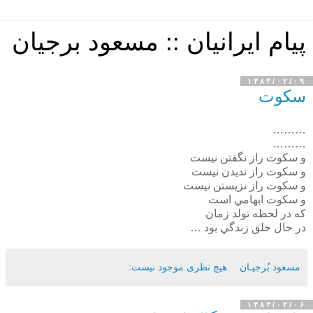
پیام ایرانیان :: مسعود برجیان
۱۳۸۳/۰۲/۰۹
سكوت
………
………
و سكوت راز نگفتن نيست
و سكوت راز نديدن نيست
و سكوت راز نزيستن نيست
و سكوت ابهامي است
كه در لحظه تولد زمان
در حال خلق زندگي بود …
مسعود بُرجيـان
هیچ نظری موجود نیست:
۱۳۸۳/۰۲/۰۶