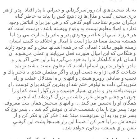
به ياد صحبت‌هاي آن روز سرگرداني و حيراني با پدر افتاد . پدر از هر
دري سخني گفت و مثال‌ها زد : هيچ كس را نبايد به خاطر گناه
ديگران مجرم شناخت آنهم گناهي كه راهي نيز براي اثباتش وجود
ندارد و اصلا معلوم نيست به وقوع پيوسته باشد . درست است كه
هر فرزند نيمي از عناصر وجودي پدر و مادر را به ارث مي‌برد اما
هميشه محيط مساعد نياز است تا اميال و اخلاقيات كثيف انسان
زمينه ظهور بيابند ؛ اميالي كه در همه انسانها بيش و كم وجود دارند
و هنگامي كه اين اميال صورت فعل مي‌يابند و عملي مي‌شوند آن
انسان نام « گناهكار » را به خود مي‌گيرد بنابراين حتي اگر پدر و
مادر نيلوفر بدترين انسانها باشند كه معلوم نيست باشند تو بايد
شناخت كافي از او به دست آوري و اگر مطمئن شدي با دختر پاك و
نجيب و صادقي روبرو هستي و انتهاي راه استدلال عقلت و راه
شوريدگي دلت به نيلوفر ختم شد او بهترين گزينه براي توست . او
تربيت يافته پدر و مادري بسيار فهميده و بزرگوار است كه او را
چون دو چشم خويش عزيز داشته و بزرگ كرده‌اند كه اينچنين
همگان او را تحسين مي‌كنند … و انتهاي سخنش همان بيت معروف
بود :‌ پسر نوح با بدان بنشست خاندان نبوتش گم شد … پسر نوح كه
پسر نوح بود به آن سرنوشت مبتلا شد ؛ فكر كن و فكر كن و از
نتيجه‌اش مرا با خبر كن ؛ ضمنا اين راز همينجا پشت اين گوشي
تلفن براي هميشه مدفون خواهد شد .