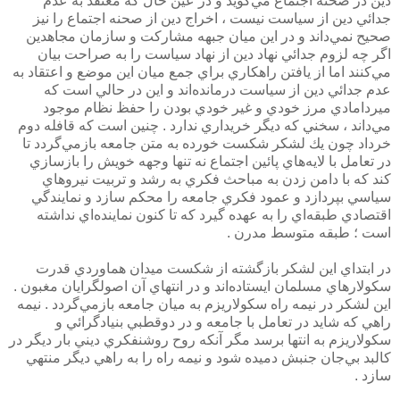
دين در صحنه اجتماع مي‌گويد و در عين حال كه معتقد به عدم
جدائي دين از سياست نيست ، اخراج دين از صحنه اجتماع را نيز
صحيح نمي‌داند و در اين ميان جبهه مشاركت و سازمان مجاهدين
اگر چه لزوم جدائي نهاد دين از نهاد سياست را به صراحت بيان
مي‌كنند اما از يافتن راهكاري براي جمع ميان اين موضع و اعتقاد به
عدم جدائي دين از سياست درمانده‌اند و اين در حالي است كه
ميردامادي مرز خودي و غير خودي بودن را حفظ نظام موجود
مي‌داند ، سخني كه ديگر خريداري ندارد . چنين است كه قافله دوم
خرداد چون يك لشكر شكست خورده به متن جامعه بازمي‌گردد تا
در تعامل با لايه‌هاي پائين اجتماع نه تنها وجهه خويش را بازسازي
كند كه با دامن زدن به مباحث فكري به رشد و تربيت نيروهاي
سياسي بپردازد و عمود فكري جامعه را محكم سازد و نمايندگي
اقتصادي طبقه‌اي را به عهده گيرد كه تا كنون نماينده‌اي نداشته
است ؛ ‌طبقه متوسط مدرن .
در ابتداي اين لشكر بازگشته از شكست ميدان هماوردي قدرت
سكولارهاي مسلمان ايستاده‌اند و در انتهاي آن اصولگرايان مغبون .
اين لشكر در نيمه راه سكولاريزم به ميان جامعه بازمي‌گردد . نيمه
راهي كه شايد در تعامل با جامعه و در دوقطبي بنيادگرائي و
سكولاريزم به انتها برسد مگر آنكه روح روشنفكري ديني بار ديگر در
كالبد بي‌جان جنبش دميده شود و نيمه راه را به راهي ديگر منتهي
سازد .