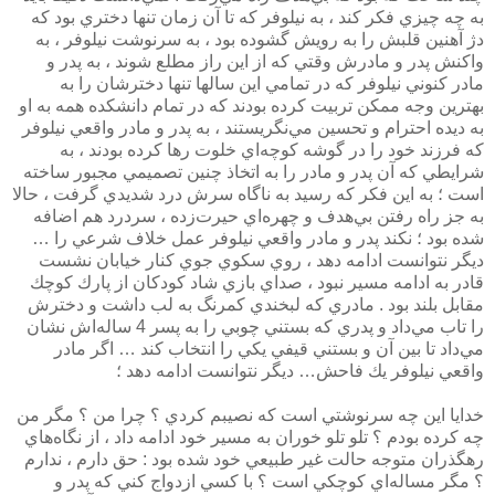
به چه چيزي فكر كند ، به نيلوفر كه تا آن زمان تنها دختري بود كه
دژ آهنين قلبش را به رويش گشوده بود ، به سرنوشت نيلوفر ،‌ به
واكنش پدر و مادرش وقتي كه از اين راز مطلع شوند ، به پدر و
مادر كنوني نيلوفر كه در تمامي اين سالها تنها دخترشان را به
بهترين وجه ممكن تربيت كرده بودند كه در تمام دانشكده همه به او
به ديده احترام و تحسين مي‌نگريستند ، به پدر و مادر واقعي نيلوفر
كه فرزند خود را در گوشه كوچه‌اي خلوت رها كرده بودند ،‌ به
شرايطي كه آن پدر و مادر را به اتخاذ چنين تصميمي مجبور ساخته
است ؛ به اين فكر كه رسيد به ناگاه سرش درد شديدي گرفت ، حالا
به جز راه رفتن بي‌هدف و چهره‌اي حيرت‌زده ، سردرد هم اضافه
شده بود ؛ نكند پدر و مادر واقعي نيلوفر عمل خلاف شرعي را …
ديگر نتوانست ادامه دهد ، روي سكوي جوي كنار خيابان نشست
قادر به ادامه مسير نبود ، صداي بازي شاد كودكان از پارك كوچك
مقابل بلند بود . مادري كه لبخندي كمرنگ به لب داشت و دخترش
را تاب مي‌داد و پدري كه بستني چوبي را به پسر 4 ساله‌اش نشان
مي‌داد تا بين آن و بستني قيفي يكي را انتخاب كند … اگر مادر
واقعي نيلوفر يك فاحش… ديگر نتوانست ادامه دهد ؛
خدايا اين چه سرنوشتي است كه نصيبم كردي ؟ چرا من ؟ مگر من
چه كرده بودم ؟ تلو تلو خوران به مسير خود ادامه داد ، از نگاه‌هاي
رهگذران متوجه حالت غير طبيعي خود شده بود :‌ حق دارم ، ندارم
؟ مگر مساله‌اي كوچكي است ؟ با كسي ازدواج كني كه پدر و