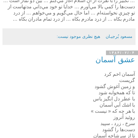
… تكبير را با نفرت از آن اسلام آغاز مي‌كنم … بين دو نماز است …
دست‌ها را كمي بالا مي‌آورم … خدايا تو خود مي‌داني مدتهاست از
تو چيزي نخواسته‌ام … اما حال مي‌گويم و مي‌خواهم … از درد
مادرم بكاه … از درد مادرم بكاه … از درد تمام مادران بكاه …
مسعود بُرجيـان
هیچ نظری موجود نیست:
۱۳۸۳/۰۲/۰۴
عشق آسمان
آسمان اخم كرد
گريست
و زمين آغوش گشود
تا كه همخوابه شود
با عطر دل انگيز ياس
با اشك آبي آسمان
با هر چه كه « نيست »
روئيد آنروز
سرخ ، زرد ، سپيد
دست‌ها را گشود
تا از سرشاخه آسمان