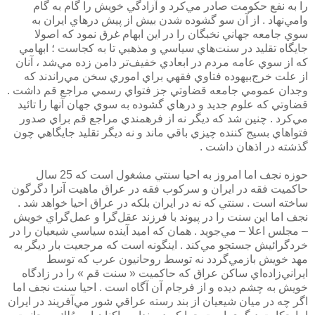
را به نفع حكومت صادر مي‌كرد و آزادگي خويش را گام به گام
وامي‌نهاد . از آن سو گشوده شدن بيش از پيش درهاي ايران به
سوي جامعه جهاني نخبگان را در اين ابهام غرق نمود كه اصولا
جايگاه تقليد در سنت‌هاي سياسي و مذهبي تا به كجاست ؛‌ ابهامي
كه از سوي عامه مردم در ابعادي خفيف‌تر دامن زده مي‌شد ، آنان
از علت خرج‌بيهوده فتاوي فقهي براي اموري سخن مي‌راندند كه
وجدان عمومي جامعه قضاوتي جز فتواي رسمي مراجع قم داشت .
قضاوتي كه علوم جديد و درهاي گشوده به سوي جهان آنها را تائيد
مي‌كرد . چنين شد كه ديگر نه از فرهمندي مراجع قم براي صدور
فتواهاي بسيج كننده چيزي باقي ماند و نه ديگر تقليد جايگاهي چون
گذشته در اذهان داشت .
حوزه نجف اما امروز به احيا سنتي مشغول است كه 25 سال
حاكميت فقه در ايران و سركوب فقه در عراق ‌ماهيت آنرا دگرگون
ساخته است . سنتي كه نه در ايران بلكه در عراق احيا خواهد شد .
نجف اما اين سنت را در پيوند با فرزند عقل‌گرا و عمل‌گراي خويش
– مجلس اعلا – مي‌جويد . همان كه اميد آينده سياسي شيعيان را در
خردگرائيش جستجو مي‌كند . اينگونه است كه مرجعيت بار ديگر به
مهد خويش بازمي‌گردد نه توسط روحانيون عرب كه توسط
ايراني‌زاده‌اي ساكن عراق كه حاكميت « سنت قم » را در زادگاه
خويش به چشم ديده و از فرجام آن آگاه است . احيا سنت نجف اما
اگر چه در ميان شيعيان از بند رسته عراقي شور مي‌آفريند در ايران