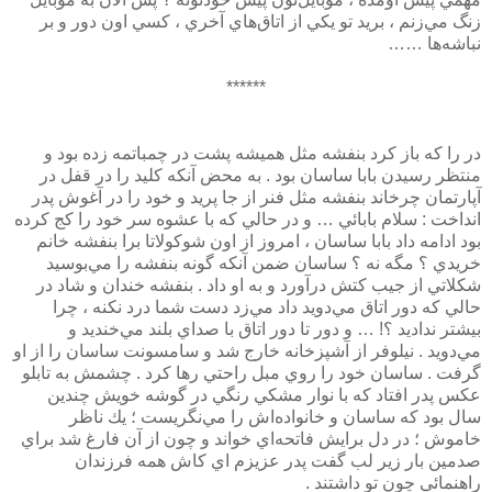
زنگ مي‌زنم ، بريد تو يكي از اتاق‌هاي آخري ، كسي اون دور و بر
نباشه‌ها ……
******
در را كه باز كرد بنفشه مثل هميشه پشت در چمباتمه زده بود و
منتظر رسيدن بابا ساسان بود . به محض آنكه كليد را در قفل در
آپارتمان چرخاند بنفشه مثل فنر از جا پريد و خود را در آغوش پدر
انداخت : سلام بابائي … و در حالي كه با عشوه سر خود را كج كرده
بود ادامه داد بابا ساسان ، امروز از اون شوكولاتا برا بنفشه خانم
خريدي ؟ مگه نه ؟ ساسان ضمن آنكه گونه بنفشه را مي‌بوسيد
شكلاتي از جيب كتش درآورد و به او داد . بنفشه خندان و شاد در
حالي كه دور اتاق مي‌دويد داد مي‌زد دست شما درد نكنه ، چرا
بيشتر نداديد ؟! … و دور تا دور اتاق با صداي بلند مي‌خنديد و
مي‌دويد . نيلوفر از آشپزخانه خارج شد و سامسونت ساسان را از او
گرفت . ساسان خود را روي مبل راحتي رها كرد . چشمش به تابلو
عكس پدر افتاد كه با نوار مشكي رنگي در گوشه خويش چندين
سال بود كه ساسان و خانواده‌اش را مي‌نگريست ؛ يك ناظر
خاموش ؛ در دل برايش فاتحه‌اي خواند و چون از آن فارغ شد براي
صدمين بار زير لب گفت پدر عزيزم اي كاش همه فرزندان
راهنمائي چون تو داشتند .