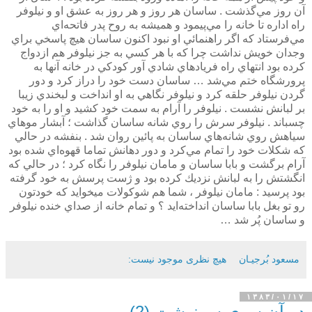
آن روز مي‌گذشت . ساسان هر روز و هر روز به عشق او و نيلوفر
راه اداره تا خانه را مي‌پيمود و هميشه به روح پدر فاتحه‌اي
مي‌فرستاد كه اگر راهنمائي او نبود اكنون ساسان هيچ پاسخي براي
وجدان خويش نداشت چرا كه با هر كسي به جز نيلوفر هم ازدواج
كرده بود انتهاي راه فريادهاي شادي آور كودكي در خانه آنها به
پرورشگاه ختم مي‌شد … ساسان دست خود را دراز كرد و دور
گردن نيلوفر حلقه كرد و نيلوفر نگاهي به او انداخت و لبخندي زيبا
بر لبانش نشست . نيلوفر را آرام به سمت خود كشيد و او را به خود
چسباند . نيلوفر سرش را روي شانه ساسان گذاشت ؛ آبشار موهاي
سياهش روي شانه‌هاي ساسان به پائين روان شد . بنفشه در حالي
كه شكلات خود را تمام مي‌كرد و دور دهانش تماما قهوه‌اي شده بود
آرام برگشت و بابا ساسان و مامان نيلوفر را نگاه كرد ؛ در حالي كه
انگشتش را به لبانش نزديك كرده بود و ژست پرسش به خود گرفته
بود پرسيد : مامان نيلوفر ،‌ شما هم شوكولات ميخوايد كه خودتون
رو تو بغل بابا ساسان انداخته‌ايد ؟ و تمام خانه از صداي خنده نيلوفر
و ساسان پُر شد …
مسعود بُرجيـان
هیچ نظری موجود نیست:
۱۳۸۳/۰۱/۱۷
در آن سوي سرنوشت (2)