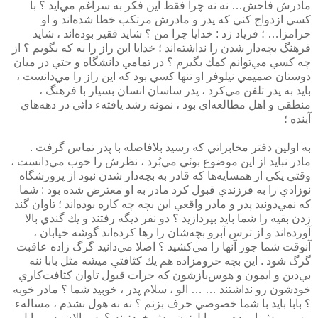
مادرش فاحش… نه نه چرا فقط اين فكر به سراغم مي‌آيد ؟ با
كسي ازدواج كني كه پدر و مادرش مرتكب خطا شده‌اند و او
حرامزا… ؛ فرياد زد : خدايا چرا من ؟ شايد فقير بوده‌اند ، شايد
فرهنگ بچه‌دار شدن را نداشته‌اند ؛ خدايا اين راز را به كه بگويم ؟ از
چه كسي مي‌توانم كمك بگيرم ؟‌ در تمامي دانشگاه و حتي در ميان
دوستان صميمي نيلوفر او تنها كسي بود كه اين راز را مي‌دانست ،
بايد به پدر تلفن مي‌كرد ، پدر ساسان انسان بسيار با فرهنگ ،‌
منطقي و اهل مطالعه‌اي بود ، نمونه رشد يافتهء دائي در دهه‌هاي
آينده ؛
به اولين دفتر مخابراتي كه رسيد بلافاصله با پدر تماس گرفت .
مادر نبايد از اين موضوع بوئي مي‌بُرد ، نظرش را خوب مي‌دانست ،‌
وقتي يكي از همسايه‌ها كه قادر به بچه‌دار شدن نبود از پرورشگاه
نوزادي را به فرزندي قبول كرد مادر به او معترض شده بود : شما
كه نمي‌دونيد پدر و مادر واقعي اين بچه چه كاره بوده‌اند ؛ تاوان گند
زدن بقيه را شما بايد بپردازيد ؟‌ دو نفر ديگه رفتند و يك گندي بالا
آورده‌اند و از ترس آبرو بچه‌شان را رها كرده‌اند گوشه خيابان ،
آنوقت شما جور آنها را مي‌كشيد ؟ اصلا مي‌دانيد گرگ زاده عاقبت
گرگ شود . اين بچه حرومزاده هم يك كثافتي ميشه مثل بابا ننه
بي‌دين و ايمون و هوس‌بازشون كه جرات قبول تاوان كثافت‌كاري
خودشون رو نداشتند … … الو ، سلام پدر ، خوبيد شما ؟ مادر خوبه
؟‌ بابا بايد با شما خصوصي حرف بزنم ؟ نه نه هول نشدم ، مساله‌ء
مهمي پيش اومده ،‌ ‌موبايل‌تون پيش‌ خودتونه ؟ پس الان به موبايل