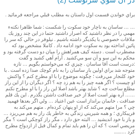
براي خواندن قسمت اول داستان به مطلب قبلي مراجعه فرمائيد .
… … ساسان به ناچار خود سكوت را شكست : شما ظاهرا نكته‌ء
مهمي را در نظر داشتيد كه اصرار داشتيد حتما در اين چند روز يك
ملاقات خصوصي با يكديگر داشته باشيم . نيلوفر در حالي كه سر را
پائين انداخته بود به سكوت خود ادامه داد . كاملا مشخص بود كه
مضطرب است . دسته كيف همراهش را ميان دو دست گرفته بود و
محكم به اين سو و آن سو مي‌كشيد . آرام آهي كشيد و گفت
:‌درست است آقا ساسان . چيزي كه مي‌خواستم بگويم … تازه
متوجه شد براي اولين بار ساسان را به نام كوچك صدا زده است . با
خود كلنجار مي‌رفت ؛ چگونه موضوع را با او مطرح كنم ؟‌ واكنش
او چيست ؟ اگر همه چيز را به هم زد چه ؟ اگر ديگران را از اين راز
مطلع ساخت چه ؟ شايد بهتر باشد اصلا اين راز را با او مطرح نكنم
…… آره بهتر است اصلا از خير صداقت داشتن بگذرم . اين يك قلم
صداقت ، خانمان برانداز است عين اعتياد … ولي اگر بعدها فهميد
چي ؟ مرا متهم مي‌كند كه از او پنهان كرده‌ام . متهم مي‌كند به
فريبكاري ؛ و همه شيريني زندگي به خاطر يك راز به هم مي‌ريزد …
و باز با خود انديشيد … البته حق دارد ، مگر راز كوچكي است ؟ مگر
مريضي است ؟ كه آن را هم بايد تمام و كمال قبل از ازدواج مطرح
كرد …......