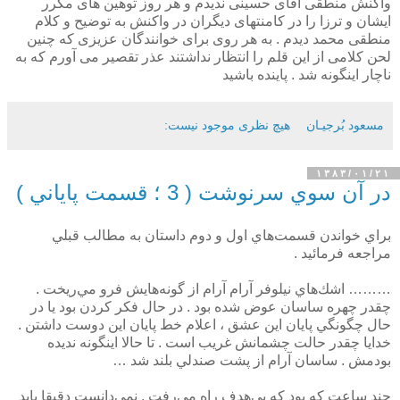
واکنش منطقی آقای حسینی ندیدم و هر روز توهین های مکرر
ایشان و ترزا را در کامنتهای دیگران در واکنش به توضیح و کلام
منطقی محمد دیدم . به هر روی برای خوانندگان عزیزی که چنین
لحن کلامی از این قلم را انتظار نداشتند عذر تقصیر می آورم که به
ناچار اینگونه شد . پاینده باشید
مسعود بُرجيـان
هیچ نظری موجود نیست:
۱۳۸۳/۰۱/۲۱
در آن سوي سرنوشت ( 3 ؛ قسمت پاياني )
براي خواندن قسمت‌هاي اول و دوم داستان به مطالب قبلي
مراجعه فرمائيد .
……… اشك‌هاي نيلوفر آرام آرام از گونه‌هايش فرو مي‌ريخت .
چقدر چهره ساسان عوض شده بود . در حال فكر كردن بود يا در
حال چگونگي پايان اين عشق ،‌ اعلام خط پايان اين دوست داشتن .
خدايا چقدر حالت چشمانش غريب است . تا حالا اينگونه نديده
بودمش . ساسان آرام از پشت صندلي بلند شد …
چند ساعت كه بود كه بي‌هدف راه مي‌رفت . نمي‌دانست دقيقا بايد