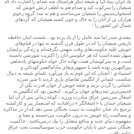
يك ايران بنيادگرا و شيعه ديگر هراسناك شد صدام را اشارت داد كه
شيعيان را سركوب كند و صدام هم به لطف ارتش خويش كه
استخوان‌بنديش را شيعيان مي‌ساختند و هم به مدد گروه رجوي
هزاران تن از آنان را به خاك و خون كشيد همچنان كه كُردهاي
شمال اين كشور را ؛
مقتدي صدر اما سه عامل را از ياد برده بود ، نخست انبان حافظه
تاريخي شيعيان را كه در طول قرن گذشته نه تنها در قيام‌هاي
خويش عليه حكومت‌هاي وقت سهمي نگرفته‌اند و زندگي برايشان
سهل نشده است كه هر حكومتي آنان را اكثريت شورشي دانسته
است و به سركوبشان همت نهاده حال خواه حكومتهاي پادشاهي
بين‌النهرين بوده باشد يا جمهوري‌هاي مادام‌العمر كودتائي و
استبدادي ؛ آنچنان كه اين قوم به ياد مي‌آورد علماي شيعه به دنبال
شكست عثماني از انگليس تقاضاي ياري كردند تا شير شرزه
عثماني را گردن بزنند و تحفه خويش از خوان قدرت يكي از
قديمي‌ترين تمدن‌هاي جهان برگيرند ، اينچنين بود كه انگليس به
اشغال سرزمين عراق مبادرت ورزيد ، كوتاه زماني پس از آن اما
شيعيان چندان با « اشغالگر » درافتادند كه استعمار پير و كاركشته
ترجيح داد عنان حكومت به دست نخبگان سني دهد كه از در مذاكره
و مسالمت راه خويش به درون حكومت مي‌جستند و معنا و
مفهموم دنياي جديد و منافع متقابل را نيك درمي‌يافتند ، حاكميت
نخبگان سني حتي تا پايان حكومت حزب سوسياليست بعث عراق
تداوم يافت .