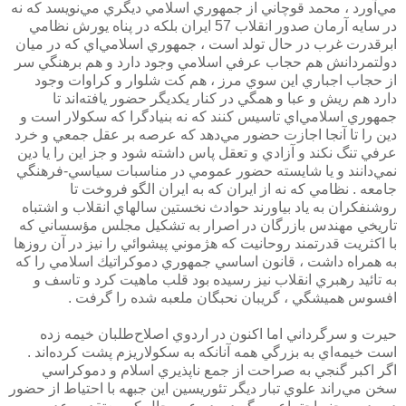
مي‌آورد ، محمد قوچاني از جمهوري اسلامي ديگري مي‌نويسد كه نه
در سايه آرمان صدور انقلاب 57 ايران بلكه در پناه يورش نظامي
ابرقدرت غرب در حال تولد است ، جمهوري اسلامي‌اي كه در ميان
دولتمردانش هم حجاب عرفي اسلامي وجود دارد و هم برهنگي سر
از حجاب اجباري اين سوي مرز ، هم كت شلوار و كراوات وجود
دارد هم ريش و عبا و همگي در كنار يكديگر حضور يافته‌اند تا
جمهوري اسلامي‌اي تاسيس كنند كه نه بنيادگرا كه سكولار است و
دين را تا آنجا اجازت حضور مي‌دهد كه عرصه بر عقل جمعي و خرد
عرفي تنگ نكند و آزادي و تعقل پاس داشته شود و جز اين را يا دين
نمي‌دانند و يا شايسته حضور عمومي در مناسبات سياسي-فرهنگي
جامعه . نظامي كه نه از ايران كه به ايران الگو فروخت تا
روشنفكران به ياد بياورند حوادث نخستين سالهاي انقلاب و اشتباه
تاريخي مهندس بازرگان در اصرار به تشكيل مجلس مؤسساني كه
با اكثريت قدرتمند روحانيت كه هژموني پيشوائي را نيز در آن روزها
به همراه داشت ، قانون اساسي جمهوري دموكراتيك اسلامي را كه
به تائيد رهبري انقلاب نيز رسيده بود قلب ماهيت كرد و تاسف و
افسوس هميشگي ، گريبان نحبگان ملعبه شده را گرفت .
حيرت و سرگرداني اما اكنون در اردوي اصلاح‌طلبان خيمه زده
است خيمه‌اي به بزرگي همه آنانكه به سكولاريزم پشت كرده‌اند .
اگر اكبر گنجي به صراحت از جمع ناپذيري اسلام و دموكراسي
سخن مي‌راند علوي تبار ديگر تئوريسين اين جبهه با احتياط از حضور