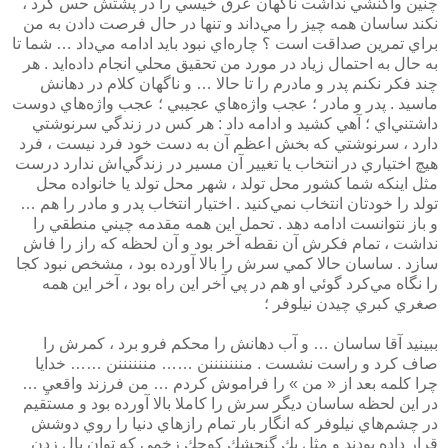
چنين واكنشي نداشت ناگهان عرق خيسي را در پشتش حس كرد ،
نكند ساسان همه چيز را مي‌داند و تنها در حال فرصت دادن به من
براي تمرين صداقت است ؟ چاره‌اي نبود بايد ادامه مي‌داد … شما تا
به حال به احتمال زياد در مورد من تحقيق محلي انجام داده‌ايد . هر
چند فكر نكنم پدر و مادرم را تا حالا … و ناگهان كلام در دهانش
ماسيد . پدر و مادر ؛ عجب واژه‌هاي عجيبي ؛ عجب واژه‌هاي دوست
داشتني‌اي ؛ آهي كشيد و ادامه داد : هر كس در زندگي سرنوشتي
دارد ، سرنوشتي كه بخش اعظم آن به دست خود فرد نيست ، فرد
هيچ اختياري در انتخاب يا تغيير آن مسير در زندگي‌اش ندارد درست
مثل اينكه شما كشور محل تولد ، شهر محل تولد يا خانواده محل
تولد را خودتان انتخاب نمي‌كنيد . اختيار انتخاب پدر و مادر را هم …
و باز نتوانست ادامه دهد . تحمل اين همه مقدمه چيني منطقي را
نداشت ، تمام فكرش آن نقطه آخر بود و آن لحظه كه راز را فاش
سازد . ساسان حالا كمي سرش را بالا آورده بود ، مشخص نبود كجا
را نگاه مي‌كرد گوئي او هم در پي آخر اين راه بود ، آخر اين همه
صغري كبري چيدن نيلوفر ؛
ببينيد آقا ساسان … و آب دهانش را محكم فرو برد ، كمرش را
صاف كرد و راست نشست . منننننننن …… مننننننن …… خدايا
چرا كلمه بعد از « من » را فراموش كردم … من فرزند واقعيِ …
در اين لحظه ساسان ديگر سرش را كاملا بالا آورده بود و مستقيم
در چشم‌هاي نيلوفر كه انگار بار تمام رازهاي دنيا را روي دوشش
قرار داده بودند و مثل يك گنجشك كوچك زخمي كه توان بال زدن