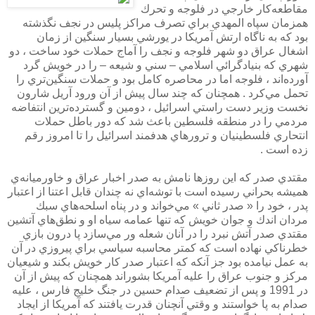
مقاطعه‌كار خارجي در فلوجه و تحرك
همزمان سپاه المهدي براي تصرف مراكز پليس در نجف نگذشته
بود كه به ناگاه ارتش آمريكا در يورشي بسيار سنگين از زمان
اشغال عراق دو شهر فلوجه و نجف را آماج حملات خود ساخت ، دو
شهري كه بنيادگرائي اسلامي – سني و شيعه – را در خويش گرد
آورده‌اند ، فلوجه اما در محاصره كامل بود و حملات سنگين‌تري را
تحمل مي‌كرد . همچنان كه چند سال پيش از آن ورود آريل شارون
نخست وزير دست راستي اسرائيل ، دومين و گسترده‌ترين انتفاضه
مردمي را در منطقه فلسطين باعث شد كه دور باطل حملات
انتحاري فلسطينيان و ترورهاي هدفمند اسرائيل را تا امروز رقم
زده است .
مقتدي صدر كه اين روزها نامش به صدر اخبار عراق و خاورميانه‌ي
هميشه بحراني رسيده است با توشه‌اي نه چندان قابل اعتنا از اعتبار
پدر ، خود را « صدر ثاني » مي‌خواند و در پناه اسلحه‌هاي سبك
مردان اندك و جوان خويش كه تنها عمامه سياه او و نطق‌هاي آتشين
مقتدي صدر آتش نبرد را در آنان شعله ور مي‌سازد پا درون بازي
خطرناكي نهاده ‌است كه كمتر محاسبه‌ سياسي براي پيروزي در آن
به عمل نيامده بود جز آنكه كه اعتبار صدر كار خويش بكند و شيعيان
مركز و جنوب عراق را عليه آمريكا بشوراند همچنان كه پيش از آن
در 1991 و پس از تضعيف صدام حسين در جنگ خليج فارس ، عليه
صدام به پا خواستند و وقتي آنچنان قدرت يافتند كه آمريكا از ايجاد