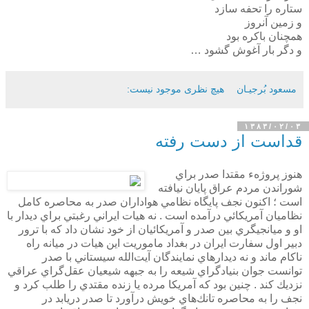
ستاره را تحفه سازد
و زمين آنروز
همچنان باكره بود
و دگر بار آغوش گشود …
مسعود بُرجيـان
هیچ نظری موجود نیست:
۱۳۸۳/۰۲/۰۳
قداست از دست رفته
هنوز پروژهء مقتدا صدر براي
شوراندن مردم عراق پايان نيافته
است ؛ اكنون نجف پايگاه نظامي هواداران صدر به محاصره كامل
نظاميان آمريكائي درآمده است . نه هيات ايراني رغبتي براي ديدار با
او و ميانجيگري بين صدر و آمريكائيان از خود نشان داد كه با ترور
دبير اول سفارت ايران در بغداد ماموريت اين هيات در ميانه راه
ناكام ماند و نه ديدارهاي نمايندگان آيت‌الله سيستاني با صدر
توانست جوان بنيادگراي شيعه را به جبهه شيعيان عقل‌گراي عراقي
نزديك كند . چنين بود كه آمريكا مرده يا زنده مقتدي را طلب كرد و
نجف را به محاصره تانك‌هاي خويش درآورد تا صدر دريابد در