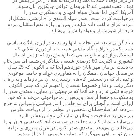
در برابر توقف حملات محدود آمريكا به نجف از مراكز پليس در
نجف عقب نشيني كند تا نيروهاي عراقي جايگزين آنان شوند .
آمريكا اكنون اما انحلال سپاه المهدي و دستگيري صدر را
درخواست كرده است . صدر سپاه المهدي را « ارتشي متشكل از
مردم عراق » لقب داده شايد در پس اين واژه عدم استقبال مردم
شيعه از شورش او و هوادارانش را بپوشاند .
بنياد گرائي شيعه سرانجام به انتها رسيد نه در ايران پايگاه سياسي
شيعه كه در عراق پايگاه مذهبي شيعه ، نه از درون انقلابي كه
استقلال و آزادي مطلع تمامي شعارهايش بود كه از پس اشغال
كشوري با اكثريت 60 درصدي شيعه ، بنيادگرائي شيعه اما سرانجام
به دست ايرانيان مهر پايان خورد هم آنجا كه با الگوئي كه 25 سال
در مقابل جهانيان ، همگان را به هماوردي خواند و جامعه موعودي
وعده داد كه در نخستين گام‌هاي رسيدن به آن نيز بازماند و به راهي
ديگر رفت و دنيا و خصوصا شيعيان را تفهيم كرد كه چنين الگوئي
فرجام نيكي ندارد و هم آنجا كه مرجعيتي در مقابل ، مقتدي صدر را
به سكوت و حفظ آرامش و پرهيز از ماجراجوئي مي‌خواند كه خود
ايراني است و آنچنان براي مداخله در امور سياسي وسواس به خرج
مي‌دهد كه اصلاح‌طلبان متحصن در مجلس را از دريافت نظرش
پيرامون رد صلاحيت داوطلبان نمايندگي مجلس هفتم نااميد
مي‌سازد تا عيان كند به دخالت در سياست آنجا كه نقشي چون او را
مي‌طلبد تن مي‌دهد . مقتدي صدر اكنون در عراق منزوي و تنها به
پايان كوره راهي مي‌نگرد كه حمايت عمومي را جز از معدود