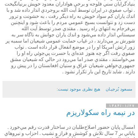
بنيادگرايان سني فلوجه و برخي هواداران معدود خويش برنيانگيخت
. نواب صفوي در ايران توسط آيت الله بروجردي انذار داده شد و با
اندك ياران كم سواد خويش به راه ديگر رفت ، به خشونت و ترور
دست زد و نتوانست بسيج عمومي مردم را باعث شود و اينچنين
بي‌فرجام به انتهاي راه رسيد . مقتدي صدر توسط آيت الله
سيستاني انذار داده مي‌شود و اندك ياران جوانش به ناگاه سر به
شورش بر مي‌دارند ، در غياب حمايت عمومي شيعيان اما سمبه پر
زور ارتش آمريكا او را در موضع انفعال قرار داده است . نواب
صفوي رفت اگر چه هنوز عده‌اي با حسرت پي‌جوئي راه او را
مي‌خواستند ، مقتدي صدر اما مي‌رود در حالي كه شيعيان مشق
جمهوري‌خواهي شيعيان عراق و سنيان افغانستان را در پيش رو
دارند . شايد تاريخ اين‌ بار تكرار نشود .
مسعود بُرجيـان
هیچ نظری موجود نیست:
۱۳۸۳/۰۱/۲۷
در نيمه راه سكولاريزم
امسال پايان حضور اصلاح‌طلبان در ساختار قدرت رقم مي‌خورد .
ياياني بر 7 سال تلاش و كوشش و فراز و نشيب . احزاب و نيروهاي