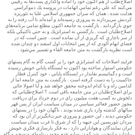
اصلاح‌طلب از هم اكنون خود را آماده واگذاري پست‌ها به رقيبي
مي‌كنند كه علي رغم تمامي اتهامات در پروسه يك دموكراسي
هدايت شده ، همان كه سران جمهوري اسلامي علنا به تئوريزه
كردنش مي‌پردازند به پيروزي رسيده‌اند و آمده‌اند تا آب رفته را به
جوي بازگردانند . بازگشت به جامعه اكنون مطلع تمامي برنامه‌هاي
اصلاح‌طلبان است . بازگشتي نه استراتژيك و نه حتي تاكتيكي بلكه
از سر ناچاري كه گريزي از آن نمانده است . چنين است كه در
فضاي ابهام آلودي كه از پس انتخابات اول اسفند دو چندان شده
است نظريه بازگشت به متن جامعه القاء و تفسير ميِ‌شود .
فرايند اصلاحات كه استراتژي خود را بر كسب گام به گام پستهاي
حكومتي استوار ساخته بود اكنون به ايستگاه پاياني خويش رسيده
است و دگماتيسم نقابدار در ايستگاه پاياني ، خود كنترل قطار
حاكميت را به دست گرفته است . بازگشت به متن جامعه اما از
كدامين راه و با كدام اندوخته محقق خواهد شد و آيا اصولا جائي
براي اصلاح‌طلبان در متن جامعه باقي است ؟ اصلاح‌طلباني كه
دلخوش به كسب هفت ميليون راي در دوم خرداد براي دريافت
مجوز حضور فعالتر سياسي در ميدان سياست ايران از پس قهر
سالهاي گذشته وارد بازي شده بودند ، ناگهان خود را در پستهاي
حكومتي ديدند ، اين حضور و پيروزي حيرت‌انگيزتر از آن بود كه
مردان تئوريسين اين جبهه را كه از شرق تا غرب ميدان سياست
ايران نمايندگان و هواداراني دارد ، به فكر بازسازي فكري خويش
بياندازد و اينچنين شد كه در سايه عدم وجود برنامه‌اي منسجم و گام