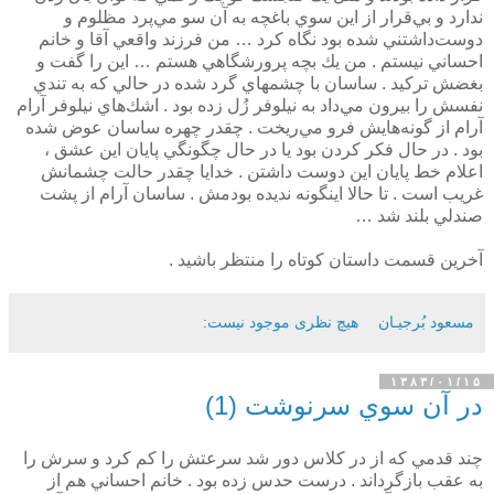
ندارد و بي‌قرار از اين سوي باغچه به آن سو مي‌پرد مظلوم و
دوست‌داشتني شده بود نگاه كرد … من فرزند واقعي آقا و خانم
احساني نيستم . من يك بچه پرورشگاهي هستم … اين را گفت و
بغضش تركيد . ساسان با چشمهاي گرد شده در حالي كه به تندي
نفسش را بيرون مي‌داد به نيلوفر زُل زده بود . اشك‌هاي نيلوفر آرام
آرام از گونه‌هايش فرو مي‌ريخت . چقدر چهره ساسان عوض شده
بود . در حال فكر كردن بود يا در حال چگونگي پايان اين عشق ،‌
اعلام خط پايان اين دوست داشتن . خدايا چقدر حالت چشمانش
غريب است . تا حالا اينگونه نديده بودمش . ساسان آرام از پشت
صندلي بلند شد …
آخرين قسمت داستان كوتاه را منتظر باشيد .
مسعود بُرجيـان
هیچ نظری موجود نیست:
۱۳۸۳/۰۱/۱۵
در آن سوي سرنوشت (1)
چند قدمي كه از در كلاس دور شد سرعتش را كم كرد و سرش را
به عقب بازگرداند . درست حدس زده بود . خانم احساني هم از