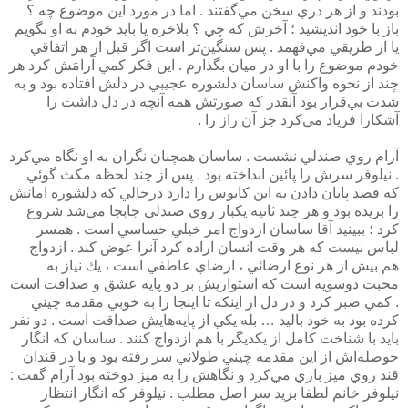
بودند و از هر دري سخن مي‌گفتند . اما در مورد اين موضوع چه ؟
باز با خود انديشيد ؛ آخرش كه چي ؟ بلاخره يا بايد خودم به او بگويم
يا از طريقي مي‌فهمد . پس سنگين‌تر است اگر قبل از هر اتفاقي
خودم موضوع را با او در ميان بگذارم . اين فكر كمي آرامَش كرد هر
چند از نحوه واكنش ساسان دلشوره عجيبي در دلش افتاده بود و به
شدت بي‌قرار بود آنقدر كه صورتش همه آنچه در دل داشت را
آشكارا فرياد مي‌كرد جز آن راز را .
آرام روي صندلي نشست . ساسان همچنان نگران به او نگاه مي‌كرد
. نيلوفر سرش را پائين انداخته بود . پس از چند لحظه مكث گوئي
كه قصد پايان دادن به اين كابوس را دارد درحالي كه دلشوره امانش
را بريده بود و هر چند ثانيه يكبار روي صندلي جابجا مي‌شد شروع
كرد ؛ ببينيد آقا ساسان ازدواج امر خيلي حساسي است . همسر
لباس نيست كه هر وقت انسان اراده كرد آنرا عوض كند . ازدواج
هم بيش از هر نوع ارضائي ، ارضاي عاطفي است ، يك نياز به
محبت دوسويه است كه استواريش بر دو پايه عشق و صداقت است
. كمي صبر كرد و در دل از اينكه تا اينجا را به خوبي مقدمه چيني
كرده بود به خود باليد … بله يكي از پايه‌هايش صداقت است . دو نفر
بايد با شناخت كامل از يكديگر با هم ازدواج كنند . ساسان كه انگار
حوصله‌اش از اين مقدمه چيني طولاني سر رفته بود و با در قندان
قند روي ميز بازي مي‌كرد و نگاهش را به ميز دوخته بود آرام گفت :
نيلوفر خانم لطفا بريد سر اصل مطلب . نيلوفر كه انگار انتظار