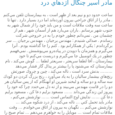
مادر اسير چنگال اژدهاي درد
ساعت حدود دو و نيم بعد از ظهر است ، به بيمارستان تلفن مي‌كنم
. مادر را از اتاق جراحي بيرون آورده‌اند اما درد بسيار دارد . تنها تا
ساعت سه وقت ملاقات است و من بايد خود را از شمال شهر به
جنوب شهر برسانم . باران مي‌بارد هم از آسمان شهر ، هم از
چشمان من . نمي‌دانم چطور خودم را به در خروجي شركت
رساندم . صدائي شنيدم : مهندس برجيان ، مهندس برجيان … سر
برگرداندم ؛ يكي از همكارانم بود . كتم را جا گذاشته بودم . آنرا
مي‌گيرم و همزمان با دويدن در پياده‌رو مي‌پوشمش . نمي‌فهمم
چطور در يك اتومبيل جا مي‌گيرم و دربست مي‌كنم تا خود
بيمارستان ، آقا لطفا سريعتر ، سريعتر لطفا … گوش مي‌كند ، ‌نام
بيمارستان كه مي‌شنود پا را بيشتر بر پدال گاز فشار مي‌دهد
……… بدنش سرد است ،‌ ناله مي‌كند ، ‌چين و چروك صورتش
رنج‌هاي بيشمار ساليان را به ياد مي‌آورد ، رنج بزرگ كردن دو كودك
سه ساله و دو ساله و لبخند شيرين او آنهنگام كه از پس ساليان هر
دو را در قامت مهندس مي‌بيند و از ته دل مي‌خندد چرا كه خود را
پيروز اين زندگي مي‌داند …… مسعود برايم دعا كن ،‌ مسعود برايم
دعا كن …… ندايش اوج التماس است …… نوازشش مي‌كنم ،‌
مادر بايد تحمل كني … ناله مي‌كند ، ‌از درد شكوه مي‌كند …
نوازشش مي‌كنم … نگهبان به بيرون از اتاق مي‌خواندم … وقت
ملاقات تمام است … موبايل را به خواهرم مي‌دهم … تمام صبح را