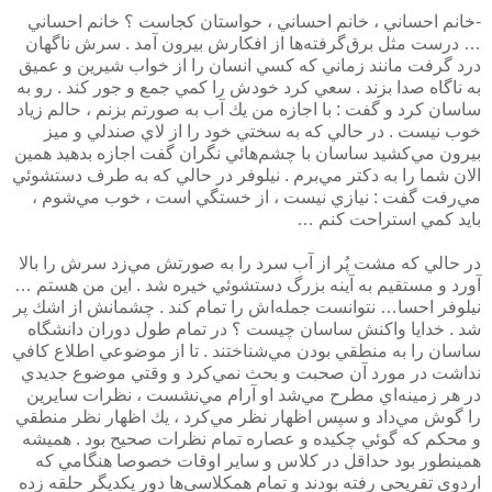
-خانم احساني ، خانم احساني ، حواستان كجاست ؟ خانم احساني
… درست مثل برق‌گرفته‌ها از افكارش بيرون آمد . سرش ناگهان
درد گرفت مانند زماني كه كسي انسان را از خواب شيرين و عميق
به ناگاه صدا بزند . سعي كرد خودش را كمي جمع و جور كند . رو به
ساسان كرد و گفت : با اجازه من يك آب به صورتم بزنم ، حالم زياد
خوب نيست . در حالي كه به سختي خود را از لاي صندلي و ميز
بيرون مي‌كشيد ساسان با چشم‌هائي نگران گفت اجازه بدهيد همين
الان شما را به دكتر مي‌برم . نيلوفر در حالي كه به طرف دستشوئي
مي‌رفت گفت : نيازي نيست ، از خستگي است ، خوب مي‌شوم ،
بايد كمي استراحت كنم …
در حالي كه مشت پُر از آب سرد را به صورتش مي‌زد سرش را بالا
آورد و مستقيم به آينه بزرگ دستشوئي خيره شد . اين من هستم …
نيلوفر احسا… نتوانست جمله‌اش را تمام كند . چشمانش از اشك پر
شد . خدايا واكنش ساسان چيست ؟ در تمام طول دوران دانشگاه
ساسان را به منطقي بودن مي‌شناختند . تا از موضوعي اطلاع كافي
نداشت در مورد آن صحبت و بحث نمي‌كرد و وقتي موضوع جديدي
در هر زمينه‌اي مطرح مي‌شد او آرام مي‌نشست ، نظرات سايرين
را گوش مي‌داد و سپس اظهار نظر مي‌كرد ، يك اظهار نظر منطقي
و محكم كه گوئي چكيده و عصاره تمام نظرات صحيح بود . هميشه
همينطور بود حداقل در كلاس و ساير اوقات خصوصا هنگامي كه
اردوي تفريحي رفته بودند و تمام همكلاسي‌ها دور يكديگر حلقه زده