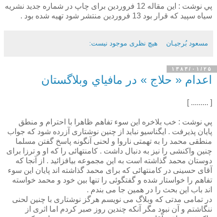
پي نوشت : این مقاله 12 فروردین برای چاپ در شماره جدید نشریه
سياه سپيد که قرار بود 13 فروردين منتشر شود تهيه شده بود .
مسعود بُرجيـان
هیچ نظری موجود نیست:
۱۳۸۳/۰۱/۲۵
اعدام « حلاج » در مافياي وبلاگستان
[ ......... ]
پي نوشت : خب بلاخره اين سوء تفاهم ظاهرا با احترام و منطق
پایان پذیرفت . ایگناسیو نباید از چنین نوشتاری آزرده شود که جواب
منطقی محمد را به تهمتی ناروا و لحنی آنگونه پاسخ گفتن مسلما
چنین واکنشی را نیز به دنبال داشت . کامنتهائی را که او و ترزا برای
دوستان محمد گذاشته است به این مجموعه بیافزائید . از آنجا که
آقای حسینی در کامنتهائی که برای محمد گذاشته اند پایان این سوء
تفاهم را خواستار شده و گفتگوئی را تنها بین خود و محمد خواسته
اند باب این بحث را در همین جا می بندم .
در تمامی مدتی که وبلاگ می نویسم هرگز نوشتاری با چنین لحنی
ننگاشتم و آن نبود مگر آنکه چندین روز صبر کردم اما اثری از