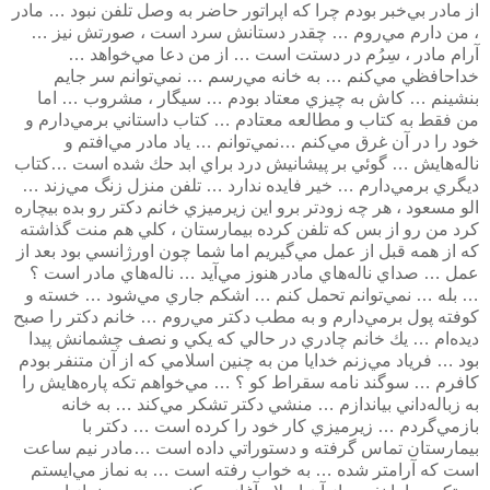
از مادر بي‌خبر بودم چرا كه اپراتور حاضر به وصل تلفن نبود … مادر
، من دارم مي‌روم … چقدر دستانش سرد است ، صورتش نيز …
آرام مادر ، سِرُم در دستت است … از من دعا مي‌خواهد …
خداحافظي مي‌كنم … به خانه مي‌رسم … نمي‌توانم سر جايم
بنشينم … كاش به چيزي معتاد بودم … سيگار ، مشروب … اما
من فقط به كتاب و مطالعه معتادم … كتاب داستاني برمي‌دارم و
خود را در آن غرق مي‌كنم …نمي‌توانم … ياد مادر مي‌افتم و
ناله‌هايش … گوئي بر پيشانيش درد براي ابد حك شده است …كتاب
ديگري بر‌مي‌دارم … خير فايده ندارد … تلفن منزل زنگ مي‌زند …
الو مسعود ، هر چه زودتر برو اين زيرميزي خانم دكتر رو بده بيچاره
كرد من رو از بس كه تلفن كرده بيمارستان ،‌ كلي هم منت گذاشته
كه از همه قبل از عمل مي‌گيريم اما شما چون اورژانسي بود بعد از
عمل … صداي ناله‌هاي مادر هنوز مي‌آيد … ناله‌هاي مادر است ؟
… بله … نمي‌توانم تحمل كنم … اشكم جاري مي‌شود … خسته و
كوفته پول برمي‌دارم و به مطب دكتر مي‌روم … خانم دكتر را صبح
ديده‌ام … يك خانم چادري در حالي كه يكي و نصف چشمانش پيدا
بود … فرياد مي‌زنم خدايا من به چنين اسلامي كه از آن متنفر بودم
كافرم … سوگند نامه سقراط كو ؟ … مي‌خواهم تكه پاره‌هايش را
به زباله‌داني بياندازم … منشي دكتر تشكر مي‌كند … به خانه
بازمي‌گردم … زيرميزي كار خود را كرده است … دكتر با
بيمارستان تماس گرفته و دستوراتي داده است …مادر نيم ساعت
است كه آرامتر شده … به خواب رفته است … به نماز مي‌ايستم