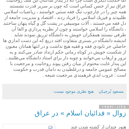
اما حكايت ديگري است چرا كه در پندار ساكنان اين مُلك روحانيت
عراق نيز از جنس كساني است كه چون بر سرير قدرت نشستند
همه چيز را در چارچوب تنگ فقه سنتي خواستند ، رياضيات اسلامي
طلبيدند و فيزيك اسلامي را فرياد زدند ، اقتصاد و مديريت جامعه از
دل فقه مي‌جستند ، آلات موسيقي در پشت گل و گياه پنهان ساختند
، دانشگاه را اسلامي خواستند و چون از نظريه پردازي و القا آن
طرفي نبستند همفكران خويش به دانشگاه تزريق نمودند شايد
انديشه دانشگاه در بستري متفاوت افتد دريغ كه اين دست اندازي ها
حاصلي جز نابودي فقه و فقيه هيچ نداشت و در انتها همانان مغبون
از شكست خويش در كوتاه زماني حكم ارتداد صادر مي‌كنند و به
ترور و ارهاب مي‌خوانند و چوبه دار براي استاد دانشگاه مي‌طلبند .
اين پندار غايت محتوم از ميان رفتن پيوند روحانيت و مرجعيت با
مصالح عمومي جامعه و درغلطيدن به دامان قدرت و حكومت
است : غروب ابدي فرهمندي مرجعيت شيعه .
مسعود بُرجيـان
هیچ نظری موجود نیست:
۱۳۸۳/۰۱/۲۸
زوال « فدائيان اسلام » در عراق
هنوز چندان از كشته شدن چند