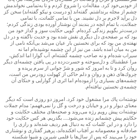
از خودبی‌خود كرد. مقاله‌ات را شروع كردم و تا به‌تمامی نخواندمش
چشم از مجله برنداشتم. گفته‌اند (و درست و نیكو گفته‌اند) سخن كز
دل برآید لاجرم بر دل نشیند. من با تمامی كلماتت، با تمامی
جملاتت، با تمام آنچه در بندبند آن نوشتار آورده بودی زندگی كردم؛
درست‌تر بگویم زندگی كرده‌ام. گویی حكایت سوز و گداز خود من
بود كه بر صفحه‌ی دل دیگری نقش شده بود و حدیث ناگفته و در دل
نهفته‌ی من بود كه برای نخستین بار عیان می‌شد بی‌آنكه نامی از
من به میان آمده باشد. من نیز از این چشمه نوشیده‌ام اما نه
سیراب شده‌ام و نه صاحب چشمه گشته‌ام. آب گوارا اما اندكش،
مرا عطشناك و دل‌سوخته و حسرت‌زده در پی یافتن چشمه‌ای دیگر
روان كرد و تا به امروز كه شور و شرّ جوانی از سرم پریده و
چروك‌های ذهن و روان و دلم حاكی از كهولت زودرس من است،
چشمه‌های بسیاری را آزموده‌ام اما اثری از گوارایی و خنكای آن
چشمه‌ی نخستین نیافته‌ام.
نوشته‌ات پاك مرا مشغول خود كرد. امروز دو روزی است كه دیگر
معنای دیوار و در و خیابان و درخت و گل را نمی‌فهمم؛ مدام جملات
نوشته‌ات پیش رویم رژه می‌روند و صحنه‌های مختلف حكایتت و
حكایتم پیش چشمانم زنده می‌شود.... بگذریم. هر كس حكایت خود
را دارد و در این كلمات كه به دنبال هم ردیف شده‌اند و رازی را
صادقانه و معصومانه بر آفتاب افكنده‌اند، پرهیز گفتاری و نوشتاری
خود را می‌بیند كه پس از سال‌ها با قلمی شیرین و شیوا شكسته