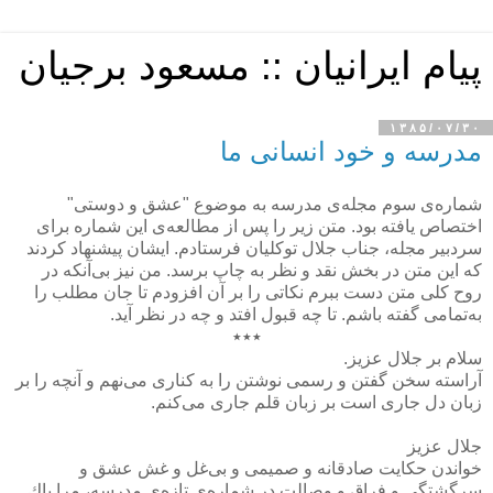
پیام ایرانیان :: مسعود برجیان
۱۳۸۵/۰۷/۳۰
مدرسه و خود انسانی ما
شماره‌ی سوم مجله‌ی مدرسه به موضوع "عشق و دوستی"
اختصاص یافته بود. متن زیر را پس از مطالعه‌ی این شماره برای
سردبیر مجله، جناب جلال توكلیان فرستادم. ایشان پیشنهاد كردند
كه این متن در بخش نقد و نظر به چاپ برسد. من نیز بی‌آنكه در
روح كلی متن دست ببرم نكاتی را بر آن افزودم تا جان مطلب را
به‌تمامی گفته باشم. تا چه قبول افتد و چه در نظر آید.
٭٭٭
سلام بر جلال عزیز.
آراسته سخن گفتن و رسمی نوشتن را به كناری می‌نهم و آنچه را بر
زبان دل جاری است بر زبان قلم جاری می‌كنم.
جلال عزیز
خواندن حكایت صادقانه و صمیمی و بی‌غل و غش عشق و
سرگشتگی و فراق و وصالت در شماره‌ی تازه‌ی مدرسه، مرا پاك