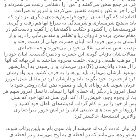
فرد در جمع سخن می‌گفتند و "من" را دشنامی زشت می‌شمردند و
آن را جز به تكبر و نخوت تفسیر نمی‌كردند و امروز به صرافت
افتاده‌اند كه گویا انسان، وجوه فراموش‌شده‌ی دیگری نیز دارد كه
باید بی‌هیچ شرمساری و شرمندگی به سراغ آنها هم رفت و گره‌ی
فروبسته‌شان را گشود و حكایت ناگفته‌شان را گفت و دست‌كم در
مقام سخن، پرده‌ی ناروای ریا و تظاهر و مقدس‌مآبی را درید و از
آسمان به زمین فرود آمد. اینان حسرت جوانی از دست رفته و
تهذیب نفس سیاسی-انقلابی خود را می‌خورند و جمله‌جمله‌ی
مقالات‌شان بازتاب گویای این حسرت و دلمردگی‌ست. اینان خود را
از مواهب طبیعی و زیبای خلقت محروم ساختند به این بهانه كه آنها
را از هدف والای‌شان (؟!) دور می‌سازد و از رسیدن به آرمان‌شهر
موعود بازشان می‌دارد. باید این‌ها را به حرف كشید. باید وادارشان
كرد از حسرت خود بگویند. باید وادارشان كرد در مقابل نسل امروز
عریان شوند. باید زوایای تاریك و مغموم ذهن اینان روشن شود تا
نسل امروز بار دیگر راه خطای آنها را نپیماید. تا نسل امروز سهم هر
یك از وجوه وجود خویش را ادا كند. این نسل نه تنها خود كه نسل
پس از خود را نیز به كام گرداب اندیشه‌های باطل خود كشید و
آرزوها و خواست‌های طبیعی آنان را در آتش غرور میراث‌داری
والاترین اندیشه‌ها، خاكستر كرد.
ایرانیان عادت كرده‌اند همیشه از یك سوی بام به پایین پرتاب شوند.
به فواره‌ها می‌مانند كه در لحظه‌ای به اوج می‌رسد و در لحظه‌ای