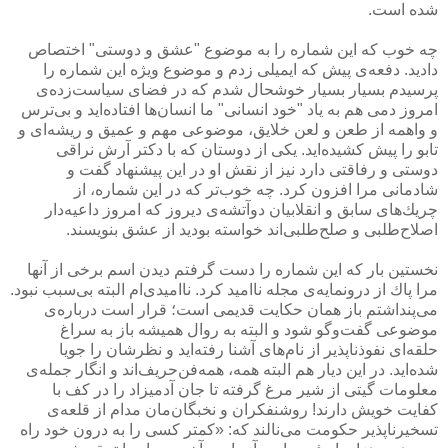
شده است.
چه خوب كه این شماره را به موضوع "عشق و دوستی" اختصاص
دادید. دفعه‌ی پیش كه ایمیلی زدم و موضوع ویژه این شماره را
پرسیدم بسیار بسیار خوشحال شدم كه در فضای سیاست‌زده‌ی
امروز دمی هم به یاد "خود انسانی" ما انسان‌ها افتاده‌اید و بی‌ترس
و واهمه از طعن و لعن خلایق، موضوعی مهم و عمیق و ریشه‌ای و
تابو را پیش كشیده‌اید. یكی از دوستان كه با دكتر آرش نراقی
دوستی و رفاقتی دارد نیز از نقش او در این پیشنهاد گفت و
شادمانی مرا افزون كرد. چه خوب‌تر كه در این شماره، از
چریك‌های سابق و انقلابیان دوآتشه‌ی دیروز كه امروز داعیه‌دار
اصلاح‌طلبی و صلح‌طلبی‌اند خواسته بودید از عشق بنویسند.
نخستین بار كه این شماره را دست گرفتم دیدن اسم برخی از آنها
مرا پاك از درونمایه‌ی مجله ناامید كرد. ناامیدی‌ام البته بی‌سبب نبود.
می‌پنداشتم باز همان حكایت قدیمی است؛ قرار است درباره‌ی
موضوعی گفت‌وگو شود و البته به روال همیشه باز به سراغ
حلقه‌ای نفوذناپذیر از نام‌های آشنا رفته‌اید و نظرشان را جویا
شده‌اید. در این دیار هم البته همه، همه‌فن‌حریف‌اند و انگار جمله‌ی
معلومات گیتی از شیر مرغ گرفته تا جان آدمیزاد را در كف با
كفایت خویش دارند! روشنفكران و نخبگان‌مان مدام از قلعه‌ی
تسخیرناپذیر حكومت می‌نالند كه: «كمتر كسی را به درون خود راه