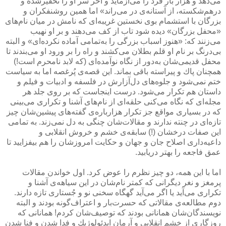
می‌دهد و هزار بار فرد را می‌آزماید و آخر سر او را تحقیرشده و
درهم‌شكسته، از آستانه‌ی در می‌راند» اما همین روشنفكران و
بزرگان با استشمام بوی نخستین غریبه‌ای كه نامش در میان نام‌های
«محفل بزرگان» دیده شود تاب از كف می‌دهند و بر او نهیب
می‌زنند كه: «هنوز اسباب بزرگی را به‌تمامی آماده نكرده‌ای» و البته
بی‌درنگ بر نام او قلم بطلان می‌كشند و راه را بر ورود او می‌بندند تا
محفل قدیمی‌شان به‌دور از نگاه نوآمده‌ای (كه لابد نامحرم است!)
همچنان پاك و پیراسته باقی بماند. این قصه‌ی پُرغصه اما به سیاست
ختم نمی‌شود و جلوه‌های دل‌آزارش در فلسفه و ادبیات و فیلم و
داستان هم تكرار می‌شود. درست اینجاست كه بر روی جلد هر
مجله‌ای كه نگاه می‌كنی حلقه‌ای از نام‌های آشنا و تكراری می‌بینی
كه در بسیاری مواقع جز تكرار هزارباره‌ی گفته‌های پیشین‌شان چیز
تازه‌ای در چنته ندارند و مقالات‌شان چنگی به دل نمی‌زند. به تمامی
این صفات درخشان (!) سابقه‌ی خشم و خروش انقلابی و
داعیه‌داری اصلاح جان و جهان و حكایت امروزشان را هم بیفزایید تا
عمق فاجعه را بهتر دریابید.
اما با این همه، دو چیز نظرم را عوض كرد. اول خواندن مقالات
پرمغز و نغر دیگرانی كه كمتر نام‌شان در این سیاهه‌ی آشنا و
تكراری می‌آید یا اگر می‌آید گهگاه سخنی نو و جُستاری تازه دارند.
دوم مطالعه‌ی مقالاتی كه حسرت‌بار و اعتراف‌گونه بودند و البته
نویسندگان‌شان همانانی بودند كه توصیف‌شان كردم! همانانی كه
روزگاری از خشم انقلابی و آرمان ایدئولوژیك و فدا شدن و فنا شدن