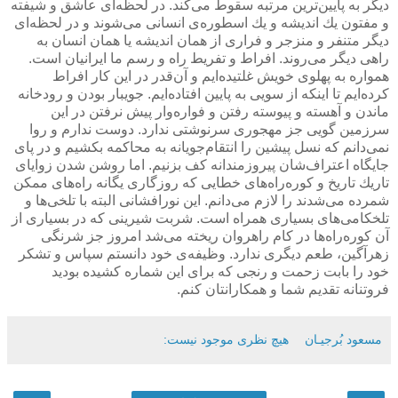
دیگر به پایین‌ترین مرتبه سقوط می‌كند. در لحظه‌ای عاشق و شیفته
و مفتون یك اندیشه و یك اسطوره‌ی انسانی می‌شوند و در لحظه‌ای
دیگر متنفر و منزجر و فراری از همان اندیشه یا همان انسان به
راهی دیگر می‌روند. افراط و تفریط راه و رسم ما ایرانیان است.
همواره به پهلوی خویش غلتیده‌ایم و آن‌قدر در این كار افراط
كرده‌ایم تا اینكه از سویی به پایین افتاده‌ایم. جویبار بودن و رودخانه
ماندن و آهسته و پیوسته رفتن و فواره‌وار پیش نرفتن در این
سرزمین گویی جز مهجوری سرنوشتی ندارد. دوست ندارم و روا
نمی‌دانم كه نسل پیشین را انتقام‌جویانه به محاكمه بكشیم و در پای
جایگاه اعتراف‌شان پیروزمندانه كف بزنیم. اما روشن شدن زوایای
تاریك تاریخ و كوره‌راه‌های خطایی كه روزگاری یگانه راه‌های ممكن
شمرده می‌شدند را لازم می‌دانم. این نورافشانی البته با تلخی‌ها و
تلخكامی‌های بسیاری همراه است. شربت شیرینی كه در بسیاری از
آن كوره‌راه‌ها در كام راهروان ریخته می‌شد امروز جز شرنگی
زهرآگین، طعم دیگری ندارد. وظیفه‌ی خود دانستم سپاس و تشكر
خود را بابت زحمت و رنجی كه برای این شماره كشیده بودید
فروتنانه تقدیم شما و همكارانتان كنم.
مسعود بُرجيـان
هیچ نظری موجود نیست: