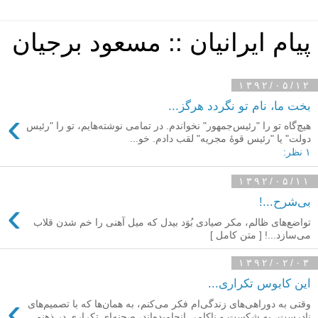
پیام ایرانیان :: مسعود برجیان
۱۳۹۲/۰۵/۱۲
بخت ما، نام تو نگردد هرگز...
›
هیچ‌گاه تو را "رئیس‌جمهور" نخواندم. در تمامی نوشته‌هایم، تو را "رئیس
دولت" یا "رئیس قوهٔ مجریه" لقب دادم. خو...
۱ نظر:
۱۳۹۲/۰۵/۱۱
›
بی‌شرح...!
تواضع‌های ظالم، مکر صیادی بُوَد بیدل که میل آهنی را خم شدن قلاب
می‌سازد...! [ متن کامل ]
۱۳۹۲/۰۲/۰۳
این کابوس تکراری...
›
وقتی به دوراهی‌های زندگی‌ام فکر می‌کنم، به همان‌ها که با تصمیم‌های
نادرست، به شکست و ناکامی انجامیده‌اند، صحنه‌ای تکراری در ذهنم