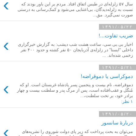
›
سال ۵۷ زلزله‌ای در طبس اتفاق افتاد. مردم بر این باور بودند که
نسبت به زلزله‌دیدگان، بی‌اعتنایی می‌شود و کمک‌رسانی به درستی
صورت نمی‌گیرد. مق...
۱۳۹۱/۰۵/۲۲
ضریب تفاوت...!
›
اخبار بی.بی.سی، ساعت هشت شب دیشب: به گزارش خبرگزاری
داخلی "ایسنا" در زلزله‌ی آذربایجان ۵۰ نفر کشته و حدود ۴۰۰ نفر
زخمی شده‌اند. ...
۱۳۹۱/۰۵/۲۱
دموکراسی یا دموقراضه!
›
دموقراضه، نام بیست و پنجمین پسر پادشاه غربستان است. او که
مُنگل و عقب‌افتاده است، پس از مرگ پدر و سلطنت بیست و چهار
برادر خود، بر تخت سلطنت،...
۱ نظر:
۱۳۹۱/۰۵/۲۰
دربارهٔ سانسور
›
می‌توان به بحث پرداخت که زیر پای دولت شوروی را نشریه‌های