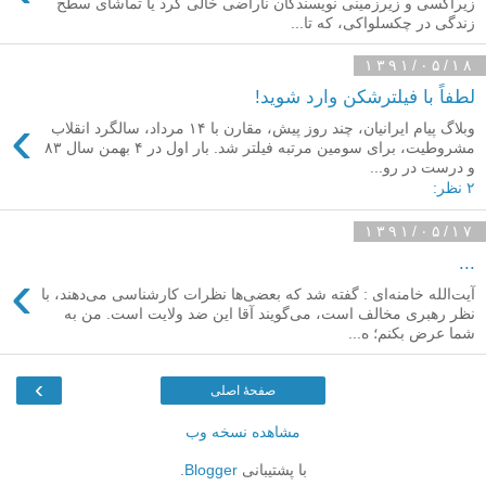
زیراکسی و زیرزمینی نویسندگان ناراضی خالی کرد یا تماشای سطح
زندگی در چکسلواکی، که تا...
۱۳۹۱/۰۵/۱۸
لطفاً با فیلترشکن وارد شوید!
›
وبلاگ پیام ایرانیان، چند روز پیش، مقارن با ۱۴ مرداد، سالگرد انقلاب
مشروطیت، برای سومین مرتبه فیلتر شد. بار اول در ۴ بهمن سال ۸۳
و درست در رو...
۲ نظر:
۱۳۹۱/۰۵/۱۷
...
›
آیت‌الله خامنه‌ای : گفته شد كه بعضى‌ها نظرات كارشناسى می‌دهند، با
نظر رهبرى مخالف است، می‌گویند آقا این ضد ولایت است. من به
شما عرض بكنم؛ ه...
›
صفحهٔ اصلی
مشاهده نسخه وب
با پشتیبانی
Blogger
.