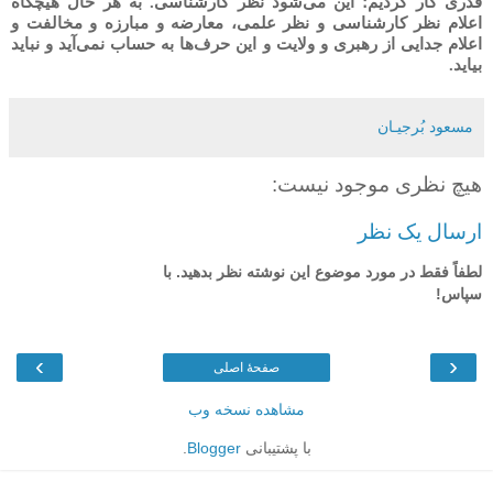
قدرى كار كردیم؛ این می‌شود نظر كارشناسى. به هر حال هیچگاه
اعلام نظر كارشناسى و نظر علمى، معارضه و مبارزه و مخالفت و
اعلام جدایى از رهبرى و ولایت و این حرف‌ها به حساب نمى‌آید و نباید
بیاید.
مسعود بُرجيـان
هیچ نظری موجود نیست:
ارسال یک نظر
لطفاً فقط در مورد موضوع این نوشته نظر بدهید. با
سپاس!
›
‹
صفحهٔ اصلی
مشاهده نسخه وب
با پشتیبانی
Blogger
.