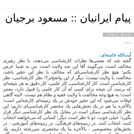
پیام ایرانیان :: مسعود برجیان
۱۳۹۱/۰۵/۱۷
...
آیت‌الله خامنه‌ای
:
گفته شد كه بعضى‌ها نظرات كارشناسى می‌دهند، با نظر رهبرى
مخالف است، می‌گویند آقا این ضد ولایت است. من به شما عرض
بكنم؛ هیچ نظر كارشناسى‌اى كه مخالف با نظر این حقیر باشد،
مخالفت با ولایت نیست؛ دیگر از این واضح‌تر؟! نظر كارشناسى، نظر
كارشناسى است. كار كارشناسى، كار علمى، كار دقیق به هر نتیجه‌اى
كه برسد، آن نتیجه براى كسى كه آن كار علمى را قبول دارد، معتبر
است؛ به هیچ وجه مخالفت با ولایت فقیه و نظام هم نیست. البته گاهى
اوقات می‌شود كه این حقیر خودش در یك زمینه‌اى كارشناس است؛
بالأخره ما هم در یك بخش‌هایى یك مختصر كارشناسى‌اى داریم؛ این
نظر كارشناسى ممكن است در مقابل یك نظر كارشناسى دیگر قرار
بگیرد؛ خیلى خوب، دو تا نظر است دیگر؛ كسانى كه می‌خواهند انتخاب
كنند، انتخاب كنند. در زمینه‌هاى فرهنگى، در زمینه‌هاى آموزشى - در
بخش‌هاى مخصوصى - بالأخره ما یك مختصرى سررشته داریم، یك