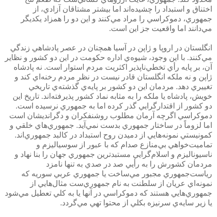
اختناق و استبداد را چشيده‌اند اما بيشتر مشتاقان آزادي، از
جمهوري، دموكراسي را مراد مي‌كنند و اين دو را همزاد يكديگر
مي‌دانند اما واقعيت جز اين است.
انگلستان در اروپا و ژاپن در آسيا همچنان در عصر پادشاهي زندگي
مي‌كنند. با اين وجود، شيوه‌ي اداره حكومت در اين دو كشور و نظاير
آن، بر پايه رأي تخطي‌ناپذير اكثريت مردم استوار است. نه پادشاه
ژاپن و نه ملكه انگلستان قادر نيست در نظر مردم رخنه‌اي كند و
تغييري دهد. مردمان اين دو كشور بر پايه‌ي گذشته‌ي تاريخي
خويش، پادشاه يا ملكه را به مثابه نماد كشور پذيرفته‌اند. تاريخ اين
دو كشور از اقتدارگرايي گذر كرده اما به جمهوري نرسيده است.
دموكراسي اگرچه آرمان مطلوب روشنفكران و دگرانديشان است
اما لزوماً در ساختار جمهوري بدست نمي‌آيد. جمهوري‌هاي خلقي و
كمونيستي نمونه‌هايي از دميدن روح استبداد در كالبد جمهوري‌اند.
تماميت‌خواهي بي‌منازع صدام كه با عبور از سوسياليزم و
ناسيوناليزم و اسلام‌گرايي مستبدترين جمهوري جهان را بنا نهاد و
مردمان كشورش را به رأيي صد در صدي به تنها نامزد
رياست‌جمهوري مجبور مي‌ساخت يا جمهوري عربي سوريه كه
نمونه‌اي عريان از سلطنت به نام جمهوري‌ست مثال‌هايي از
جمهوري‌هايي هستند كه دموكراسي در آنها يا به كلي تعطيل مي‌شود
يا زير سايه‌ي سرنيزه بكلي از محتوا تهي مي‌گردد.