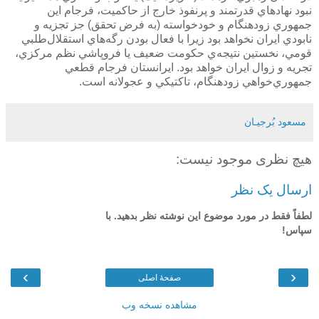
نبود نهادهاي قدرتمند و پرنفوذ خارج از حاكميت، فرجام اين
جمهوري‌ زودهنگام و خودخواسته (به فرض تحقق) جز تجزيه و
نابودي ايران نخواهد بود زيرا با فعال بودن رگه‌هاي استقلال‌طلبي
قومي، نخستين نتيجه‌ي حكومت ضعيف يا فروپاشي نظم مركزي،
تجريه و زوال ايران خواهد بود. ايرانستان فرجام قطعي
جمهوري‌خواهي زودهنگام، تاكتيكي و عجولانه است.
مسعود بُرجيـان
هیچ نظری موجود نیست:
ارسال یک نظر
لطفاً فقط در مورد موضوع این نوشته نظر بدهید. با
سپاس!
›
‹
صفحهٔ اصلی
مشاهده نسخه وب