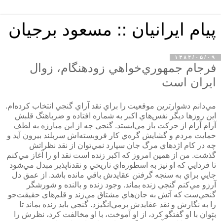
پیام ایرانیان :: مسعود برجیان
۱۳۸۴/۰۵/۰۹
فرجام جمهوري‌خواهي زودهنگام، زوال
ايران است
مي‌دانم دشوارترين موقعيت را براي نقد آراي گنجي انتخاب كرده‌ام.
اين روزها ديگر نفس‌هاي اكبر به شماره افتاده و ضرباهنگ قلبش
آرام آرام از حركت باز مي‌ايستد. گنجي چه از اين مبارزه به لطف
حمايت مردم و گشايش گره‌ي كار فروبسته‌اش سربلند بيرون آيد و
چه در كام اژدهاي مرگ جان سپارد نمي‌توان از نقد نظراتش
گذشت. من از همين امروز كه اكبر زنده است نقد او را آغاز مي‌كنم
تا فردايي كه او نيز به اسطوره‌اي تاريخي و نقدناپذير مبدل مي‌شود
جايي براي به سنجه گرفتن عقايدش باقي مانده باشد. از عمق دل
آرزو مي‌كنم گنجي زنده بماند. وجود زنده و بالنده و شورشگر
گنجي‌ست كه آتش به جان‌هاي مشتاق مي‌زند و قلم‌هاي حقيقت‌جو
را به نگارش و نقد عقايدش برمي‌انگيزد. گنجي بايد زنده بماند تا
بتوان با او گفتگو كرد، از او آموخت، با او مخالفت كرد، نظرش را