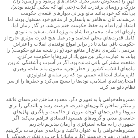
كهن را دستخوش تغيير نكرد. خاندان‌هاي پرنفوذ و و زمين‌داران
بزرگ و رؤساي پرقدرت ايلات (حتي آنها كه سكني گزيده بودند)،
بي‌آنكه كه خود بدانند مانع ويراني ديوارهاي قلعه‌ي حكومت
مي‌شدند. آنان به‌ظاهر به پاسداري از منافع خود مشغول بودند اما
امتداد اين اقدام به حفظ حكومت ختم مي‌شد. در گذر زمان اما،
پاره‌اي اقدامات محمدرضا شاه به ويژه انقلاب سفيد به نابودي
كامل قدرت‌هاي محلي انجاميد و درعمل هيچ قدرت مؤثري خارج از
حكومت باقي نماند تا در برابر امواج توفنده‌ي انقلاب و اعتراض
مردمي، انگيزه‌ي دفاع از منافع خود (و در نتيجه منافع حكومت) را
بيابد. به عبارت ديگر بين هيچ يك از نيروها با حكومت مركزي،
منفعت مشتركي باقي نمانده بود. اگر در آشوب و آشفتگي آغازين
ماه‌هاي انقلاب، كشور از خطر تجزيه مصون ماند علت، رهبري
كاريزماتيك آيت‌الله خميني بود كه زير سايه‌ي ايدئولوژي
امتحان‌نداده‌ي اسلامي، توده‌ها را بسيج مي‌كرد و خطرها را از سر
نظام دفع مي‌كرد.
مشروطه‌خواهي يا به تعبيري دگر، محدود ساختن قدرت‌هاي فائقه
و متكثر ساختن كانون‌هاي قدرت، فرصت رشد و بالندگي را براي
نيروها و قدرت‌هاي كوچك بيرون از حاكميت و پاگيري نهال‌هاي
جامعه‌ي مدني و گروه‌هاي همسود اقتصادي فراهم مي‌كند. اگر
جمهوري را به مثابه استراتژي و آرمان بپذيريم ناچاريم
مشروطه‌خواهي را به عنوان تاكتيك و برنامه‌ي ميان‌مدت برگزينيم.
در فقدان رهبري فرهمند (كاريزماتيك) يا حزب و تفكري همه‌گير يا