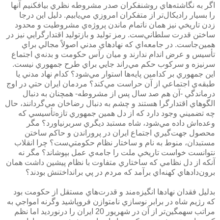
اگر به نگاشته‌هاي روشنفكران صدر مشروطه نظري بيافكنيم آنها
را بسيار راديكال‌تر از متفكران امروزي مي‌يابيم. دليل اين درجا
زدن تاريخي نيز همان ناتمام ماندن پروژه‌ي مشروطيت و محدود
ساختن قدرت سلطاني‌ست. رمز توليد و بازتوليد اقتدارگرايي نيز در
همين‌جاست. در جامعه‌اي كه نهادهاي مدني اصولاً مجالي براي
تأسيس و عرض‌ اندام ندارند و ميان رآس حكومت و بدنه‌ي اجتماع
سرنيزه و سركوب حكم مي‌راند جايي براي طرح جمهوري نيست.
اين جمهوري بر كدامين پايه‌ها استوار مي‌شود؟ كدام نهاد مدني يا
طبقه‌ي اجتماعي از آن حراست مي‌كند؟ مردمان ايران حتي در اوج
درماندگي -آن هم صد سال پس از مشروطه- همچنان به دنبال
الگوهاي اقتدارگرا هستند و چشم به دنبال رضاخان مي‌گردانند، حال
چه تضميني وجود دارد كه از دل همين جمهوري تازه‌تأسيسي كه
وعده‌اش داده مي‌شود، شاه مستبد ديگري سربرنياورد؟ مگر
محصول جهت‌گيري اجتماع ايران در پروراندن و حاكم ساختن
مستبدان، منوط به نام و ساختار نظام حكومتي‌ست؟ چرا انقلاب
نتوانست خواست تاريخي ملت را جامه‌ي عمل بپوشاند؟ مگر نه
آنكه از دل نظامي كه ساختاري متفاوت با نظام پيشين داشت همان
برون‌دادهاي كهنه‌اي برآمد كه مردم در پي برانداختنش بودند؟
بدليل فقدان نهادها انگيزه‌مند و قدرت‌هاي مستقل از حكومت بود
كه رژيم شاه در برابر نوسازي نامتوازن فروپاشيد وگرنه امواجي به
مراتب سهمگين‌تر از آن در شهريور 20 ايران را درنورديد اما نظم