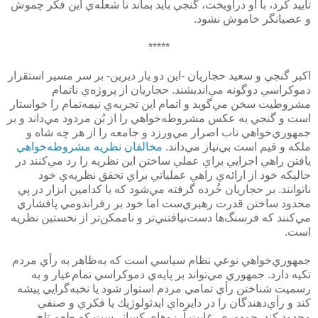
تأييد كرد، با او درآويخت، گنجي بايد بماند تا شعله‌ي اين فكر چموش
و عصيانگر خاموش نشود.
*****
اكبر گنجي و سعيد حجاريان -اين دو يار ديرين- بر سر مسير استقرار
دموكراسي دوگونه مي‌انديشند. حجاريان از پروژه‌ي ناتمام
مشروطيت سخن مي‌گويد و اتمام اين تجربه‌ي نيمه‌تمام را خواستار
است و گنجي به عكس مشروطه‌خواهي را از بُن مردود مي‌داند و بر
جمهوري‌خواهي ناب اصرار مي‌ورزد و جامعه را از هر چه شاه و
ملكه و قيم است بي‌نياز مي‌داند.
مخالفان نظريه مشروطه‌خواهي
يافتن راهي اجرايي براي عملي ساختن اين نظريه را رد مي‌كنند در
حاليكه خود از ارائه‌ي راهي عملياتي براي تحقق نظريه‌ي خود
ناتوانند. بر حجاريان خُرده گرفته مي‌شود كه با كدامين ابزار در پي
محدود ساختن قدرت رهبري‌ست اما خود بر رفراندومي پافشاري
مي‌كنند كه فرسنگ‌ها دست‌نيافتني‌تر و ناممكن‌تر از نخستين نظريه
است.
جمهوري‌خواهي نوعي نظام سياسي است كه به‌ظاهر به رأي مردم
تكيه دارد. جمهوري مي‌تواند بر پايه‌ي دموكراسي تمام‌عيار و به
رسميت شناختن رأي تمامي مردم استوار شود يا نخبه‌گرايي پيشه
كند و رأي‌دهندگان را در دايره‌اي ايدئولوژيك يا فكري و صنفي
محدود كند. جمهوري، غايت آرزوهاي كساني‌ست كه طعم تلخ