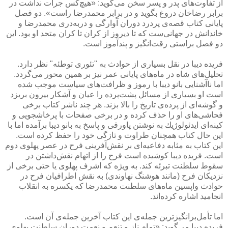
از تفاوت‌های پدر و پسر سخن می‌گوید: «هیچ‌كس جرأت نداشت در
برابر رضاخان دروغ بگوید و در برابر محمدرضا راست». دو فصل
پایانی كتاب قصه‌ی پردرد دوران آوارگی و دربه‌دری محمدرضا و
خاندانش در جهانی‌ست كه تا دیروز از كران تا كران متحد او بود. این
دو فصل براستی رقت‌انگیز و پندآموز است.
فریده دیبا در نقل بسیاری از حوادث به "تئوری توطئه" نظر دارد.
تحلیل‌های شاه در ماه‌های پایانی عمر نیز بر همین محور می‌گردد.
اما ناآشنایی بانو دیبا با رموز و ظرافت‌های سیاست موجب شده
است او بسیاری از مسائل پشت‌پرده را عیان و آشكار بیرون بریزد
و گوشه‌ای از پرده‌ی تاریخ را بالا بزند. هر چند ناشر كتاب برخی
فحاشی‌های او را حذف كرده و در برخی صفحات با پرخاشجویی و
كینه‌ای ایدئولوژیك به نوشتن پاورقی و پاسخ به بانو دیبا برآمده اما با
این حال كتاب همچنان طراوت و تازگی خود را حفظ كرده است.
این كتاب به مثابه دفاعیه‌ای بر نقش‌آفرینی فرح در عصر پهلوی دوم
است. فریده دیبا كوشیده است فرح را از اتهام نقش‌داشتن در
سقوط سلطنت تبرئه كند. به ویژه كه اشرف پهلوی یا حتی برخی از
نزدیكان فرح (مانند هوشنگ نهاوندی) به نقش اطرافیان فرح در
حوادث واپسین ماه‌های سلطنت محمدرضا كه یكسره به انقلاب
انجامید اشاره كرده‌اند.
اما تأمل‌برانگیزترین جمله‌ی این كتاب آخرین جمله‌ی آن است.
فریده دیبا می‌گوید: «تمام ناز و تنعم و نعمت دوران سلطنت پهلوی