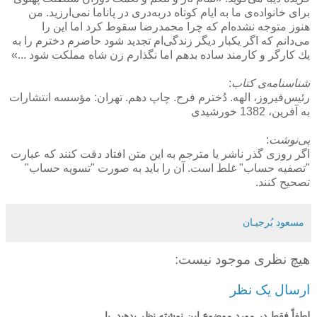
برای خانواده‌ی ما به ایام كوتاه دربه‌دری در پاناما نمی‌ارزید. من
هنوز متوجه نشده‌ام كه چرا محمدرضا سقوط كرد اما این را
می‌دانم كه اگر یكبار دیگر زندگی‌ام تجدید شود حاضرم دخترم را به
یك كارگر و كارمند ساده بدهم اما نگذارم زن شاه مملكت شود ...»
شناسنامه‌ی كتاب
:
رئیس‌فیروز، الهه. دُخترم فرح. چاپ دهم. تهران: مؤسسه انتشارات
به آفرین، 1382 خورشیدی
پی‌نوشت
:
اگر روزی گذر ناشر یا مترجم به این متن افتاد دقت كنند كه عبارت
"تصفیه حساب" غلط است. آن را باید به صورت "تسویه حساب"
تصحیح كنند.
مسعود بُرجيـان
هیچ نظری موجود نیست:
ارسال یک نظر
لطفاً فقط در مورد موضوع این نوشته نظر بدهید. با