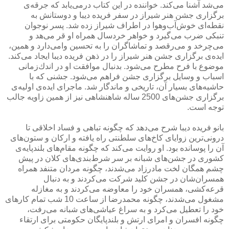
می‌شد آشنا می‌كند. خواننده در این كتاب درمی‌یابد كه جرقه‌ی
برگزاری جشن هنر شیراز در سفر فریده دیبا و دوستانش به
نقطه‌ای خوش‌آب‌و‌هوا در اطراف شیراز زده شد. پسر نوجوان
تنبكی ضرب می‌گیرد و خواهر خردسال همراه او قر می‌هد و
می‌چرخد و می‌رقصد و تماشاگران را به تحسین وامی‌دارد و همین،
ایده‌ی برگزاری جشن هنر شیراز را در ذهن فریده دیبا ایجاد می‌كند.
موضوع با فرح مطرح می‌شود. بدنبال موافقت او در اندك‌زمانی
اسباب و وسایل برگزاری جشن فراهم می‌شود. جشنی كه با
حاشیه‌های بسیار آن، تاریخی و ماندگار شد. ماجرای ایده‌ی اولیه‌ی
برگزاری جشن‌های 2500 ساله شاهنشاهی نیز از همین زاویه جالب
توجه است.
بانو فریده دیبا شرح می‌دهد كه چگونه تباهی و فساد اخلاقی تا
درونی‌ترین زوایای كاخ‌های سلطنتی راه یافته و اركان و ستون‌های
آن را پوسانده بود. او روایت می‌كند كه چگونه مقام‌های بلندپایه‌ی
كشوری در جشن‌های شبانه بر سر شرط‌بندی‌های كلان در پیش
چشم همگان لخت مادرزاد می‌شدند، چگونه مردان متنفد همراه
همسران‌شان در جشن كلید شركت می‌كردند و به دنبال
قرعه‌كشی، همسران خود را معاوضه می‌كردند و به مغازله
مشغول می‌شدند، چگونه محمدرضا از ساعت 10 شب تمام كارهای
خود را تعطیل می‌كرد و به سراغ عیاشی‌های شبانه می‌رفت،
چگونه افسران و امرای ارتش و بلندپایگان حكومتی برای ارتقاء