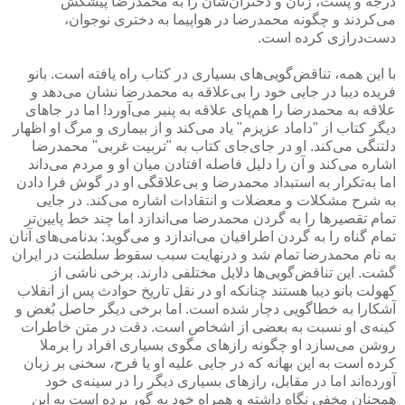
درجه و پست، زنان و دختران‌شان را به محمدرضا پیشكش
می‌كردند و چگونه محمدرضا در هواپیما به دختری نوجوان،
دست‌درازی كرده است.
با این همه، تناقض‌گویی‌های بسیاری در كتاب راه یافته است. بانو
فریده دیبا در جایی خود را بی‌علاقه به محمدرضا نشان می‌دهد و
علاقه به محمدرضا را هم‌پای علاقه به پنیر می‌آورد! اما در جاهای
دیگر كتاب از "داماد عزیزم" یاد می‌كند و از بیماری و مرگ او اظهار
دلتنگی می‌كند. او در جای‌جای كتاب به "تربیت غربی" محمدرضا
اشاره می‌كند و آن را دلیل فاصله افتادن میان او و مردم می‌داند
اما به‌تكرار به استبداد محمدرضا و بی‌علاقگی او در گوش فرا دادن
به شرح مشكلات و معضلات و انتقادات اشاره می‌كند. در جایی
تمام تقصیرها را به گردن محمدرضا می‌اندازد اما چند خط پایین‌تر
تمام گناه را به گردن اطرافیان می‌اندازد و می‌گوید: بدنامی‌های آنان
به نام محمدرضا تمام شد و درنهایت سبب سقوط سلطنت در ایران
گشت. این تناقض‌گویی‌ها دلایل مختلفی دارند. برخی ناشی از
كهولت بانو دیبا هستند چنانكه او در نقل تاریخ حوادث پس از انقلاب
آشكارا به خطاگویی دچار شده است. اما برخی دیگر حاصل بُغض و
كینه‌ی او نسبت به بعضی از اشخاص است. دقت در متن خاطرات
روشن می‌سازد او چگونه رازهای مگوی بسیاری افراد را برملا
كرده است به این بهانه كه در جایی علیه او یا فرح، سخنی بر زبان
آورده‌اند اما در مقابل، رازهای بسیاری دیگر را در سینه‌ی خود
همچنان مخفی نگاه داشته و همراه خود به گور برده است به این