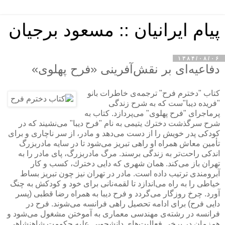
پیام ایرانیان :: مسعود برجیان
۱۳۸۴/۰۸/۰۶
دفاعیه‌ای بر نقش‌آفرینی «فرح پهلوی»
كتاب "دخترم فرح" ترجمه‌ی خاطرات بانو
"فریده دیبا"‌ست كه به شرح زندگی
پرماجرای "فرح پهلوی" می‌پردازد. كتاب به
شرح سرگذشت دخترك یتیمی به نام "فرح دیبا" می‌نشیند كه در
كودكی پدر خویش را از دست می‌دهد و مادر، از سر ناچاری و برای
تأمین معاش همراه او راهی تبریز می‌شود تا در سایه مادربزرگ
اندكی راحت‌تر به زندگی برسند. مرگ مادربزرگ، پای مادر را به
تهران باز می‌كند. همان شهری كه دایی دخترك، كسب و كار
آبرومندی ترتیب داده است. مادر در تهران نیز چون تبریز بساط
خیاطی را به راه می‌اندازد تا لقمه‌نانی برای خود و كودكش به چنگ
آورد. چرخ روزگار می‌گردد و فرح دیبا به همراه رضا قطبی (پسر
دایی فرح) برای ادامه تحصیل راهی فرانسه می‌شوند. فرح در
فرانسه در رشته‌ی مهندسی معماری به آموختن مشغول می‌شود و
همزمان در برخی فعالیت‌های دانشجویی علیه حكومت شاهنشاهی