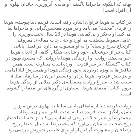
بهانه كه اینگونه ماجراها ناگفتنی و مایه‌ی آبروریزی خاندان پهلوی و
آن افراد است!
در كتاب به هویدا فراوان اشاره رفته است. فریده دیبا پیوسته، هویدا
را فردی "مخنث" می‌نامد و در مورد همجنس‌گرایی او ماجراها نقل
می‌كند. او به‌تكرار بی‌كفایتی هویدا در 13 سال نخست‌وزیری را
عامل سقوط سلطنت می‌آورد و حتی چاپ مقاله‌ی معروف
"ارتجاع سرخ و سیاه" را به او منسوب می‌دارد. در فصل پایانی
كتاب نیز از خوشحالی خود و شاه به هنگام آگاهی از اعدام هویدا
خبر می‌دهد. روایت او از زندگی هویدا با روایتی كه مسعود بهنود در
كتاب "كشتگان بر سر قدرت" آورده است متفاوت است. همین
تناقض‌ها به ویژه درباره‌ی نحوه زندگی هویدا و همسرش لیلا امامی
و نیز نقش فریدون هویدا برادر او (سفیر ایران در سازمان ملل)،
سبب شد به سراغ روایت منصفانه‌ی دكتر میلانی از زندگی هویدا
بروم. كتاب "معمای هویدا" بسیاری از گره‌های این معما را گشوده
است.
روایت فریده دیبا از ماه‌های پایانی سلطنت پهلوی درس‌آموز و
تأمل‌برانگیز است. فریده دیبا به شدت یافتن بیماری سرطان
محمدرضا و تغییر حالات روحی او اشاره می‌كند. از جلسات احضار
روح صحبت به میان می‌آورد كه محمدرضا به دنبال احضار روح
رضاخان و مشورت گرفتن از او برای غلبه بر شورش مردمی بود.