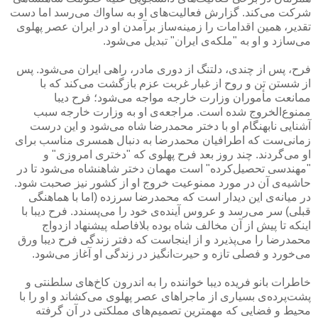
شركت می‌كند. گزارش فعالیت‌های او به ساواك می‌رسد اما دست
تقدیر، همین اقدامات را زمینه‌ساز برآمدن او در ایران عصر پهلوی
می‌سازد و او به "ملكه‌ی ایران" تبدیل می‌شود.
فرح، پس از چندی، دلتنگ از دوری مادر، راهی ایران می‌شود. پس
از شستن تن و روح از غبار غربت عزم بازگشت می‌كند كه با
ممانعت مأموران وزارت خارجه مواجه می‌شود؛ فرح دیبا
ممنوع‌الخروج شده است. مراجعه‌ی او به وزارت خارجه سبب
آشنایی نابهنگام او با دختر محمدرضا شاه می‌شود و این درست
زمانی‌ست كه اطرافیان محمدرضا به دنبال همسری مناسب برای
او می‌گردند. چند روز بعد فرح پهلوی كه "دختری امروزی" و
"مهندسی تحصیل‌كرده" است مهمان دختر شاهنشاه می‌شود تا در
حاشیه‌ی آن در مورد ممنوعیت خروج او از كشور نیز صحبت شود.
در میانه‌ی این دیدار است كه محمدرضا سرزده (اما با هماهنگی
قبلی) سر می‌رسد و عروس آینده‌ی خود را می‌پسندد. فرح دیبا با
اینكه تا پیش از آن مخالف شاه بوده بلافاصله پیشنهاد ازدواج
محمدرضا را می‌پذیرد و از اینجاست كه دفتر زندگی فرح دیبا ورق
می‌خورد و فصلی تازه و حیرت‌انگیز در زندگی او آغاز می‌شود.
خاطرات بانو فریده دیبا خواننده را به اندرون كاخ‌های سلطنتی و
پشت‌پرده‌ی بسیاری از ماجراهای عصر پهلوی می‌كشاند و او را با
محیط و فضایی كه مهمترین تصمیم‌های مملكتی در آن گرفته