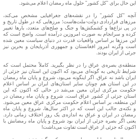
این حال برای "کل کشور" حلول ماه رمضان اعلام می‌شود.
آنچه "کل کشور" را در نقشه‌های جغرافیایی مشخص می‌کند،
مرزهای قراردادی دولت-ملت‌هاست؛ مرزهایی که در طول تاریخ و
در پی نزاع‌ها و کشمکش‌ها و جنگ و صلح‌های متعدد، بارها تغییر
کرده و سرانجام به صورت امروزین درآمده است. واضح است که
این مرزها بر اساس واقعیات قدرت در دنیای سیاست معین شده
است وگرنه امروز افغانستان و جمهوری آذربایجان و بحرین نیز
جرئی از ایران بودند.
منطقه‌ی بصره‌ی عراق را در نظر بگیرید. کاملاً محتمل است که
شرایط تاریخی به گونه‌ای می‌بود که اکنون این استان نیز جزئی از
ایران باشد نه عراق. اگر اینگونه می‌بود، شروع و پایان ماه رمضان
در این استان هم چونان سایر استان‌های ایران بر اساس اعلام
حکومت مرکزی ایران معین می‌شد در حالی که اکنون که این
استان جزئی از کشور عراق است، شروع و پایان ماه رمضان در
این منطقه، بر اساس اعلام حکومت مرکزی عراق معین می‌شود.
و نکته‌ی جالب این است که در اکثر سال‌ها، شروع و پایان ماه
رمضان در ایران و عراق به اندازه‌ی یک روز اختلاف زمانی دارد.
یعنی اگر بصره جزئی از ایران بود شروع و پایان ماه رمضانش با
اکنون که جزئی از عراق است تفاوت می‌داشت!