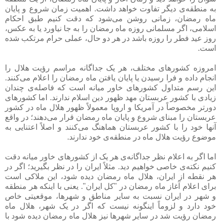
به منطقه‌ی دیگر تفاوت خواهد داشت. اهمیت زمان شروع و پایان
ماه رمضان، زمانی روشن می‌شود که دقت کنیم طبق احکام
اسلامی، اگر مسلمانی روزه ماه رمضان را به جا نیاورد یا به عکس،
روز عید فطر را روزه باشد در هر دو حال، عملی حرام مرتکب شده
است.
امروزه کشورهای مختلف، هر یک جداگانه مراسم رؤیت هلال را
انجام داده و فرا رسیدن یا پایان یافتن ماه رمضان را اعلام می‌کنند.
این رسم متداول کشورهای خاور میانه است که فاصله‌ی چندان
زیادی با کشور عربستان مهد ظهور دین اسلام ندارند. اما کشورهای
دورتر مخصوصاً در آمریکا و اروپا معمولاً ظهور هلال ماه در کشور
عربستان را مبنای شروع و پایان ماه رمضان قرار می‌دهند؛ در واقع
آنها خود را با کشور عربستان هماهنگ می‌کنند و اصلاً اعتنایی به
موضوع رؤیت هلال ماه در منطقه‌ی خود ندارند.
اما اگر به اعلام نظر جداگانه‌ی هر یک از کشورهای خاور میانه دقت
کنیم نکته‌ی خاصی خواهیم دید. مثلاً ایران را در نظر بگیرید؛ اگر در
هر نقطه از ایران، هلال ماه رمضان دیده شود، این ملاکی است
برای اعلام آغاز ماه رمضان در "کل ایران". یعنی با اینکه هر منطقه
و شهر در ایران نسبت به سایر مناطق و شهرها، موقعیتی خاص
خود دارد و لزوماً اینگونه نیست که اگر در یک شهر، هلال ماه
رمضان رؤیت شد در سایر شهرها نیز هلال ماه رمضان دیده شود با