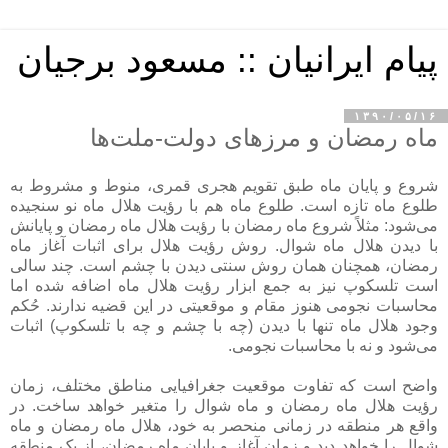
پیام ایرانیان :: مسعود برجیان
۱۳۹۰/۰۵/۱۶
ماه رمضان و مرزهای دولت-ملت‌ها
شروع و پایان ماه طبق تقویم هجری قمری، منوط و مشروط به
طلوع ماه تازه است. طلوع ماه هم با رؤیت هلال ماه نو سنجیده
می‌شود: مثلاً شروع ماه رمضان با رؤیت هلال ماه رمضان و پایانش
با دیدن هلال ماه شوال. روش رؤیت هلال برای اثبات آغاز ماه
رمضان، همچنان همان روش سنتی دیدن با چشم است. چند سالی
است تلسکوپ نیز به جمع ابزار رؤیت هلال ماه اضافه شده اما
محاسبات نجومی هنوز مقام و موقعیتی در این قضیه ندارند. حُکم
وجود هلال ماه تنها با دیدن (چه با چشم و چه با تلسکوپ) اثبات
می‌شود و نه با محاسبات نجومی.
واضح است که تفاوت موقعیت جغرافیایی مناطق مختلف، زمان
رؤیت هلال ماه رمضان و ماه شوال را متغیر خواهد ساخت. در
واقع هر منطقه در زمانی منحصر به خود، هلال ماه رمضان و ماه
شوال را خواهد دید و زمان آغاز و پایان ماه رمضان، از یک منطقه