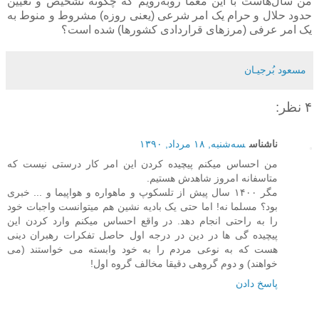
من سال‌هاست با این معما روبه‌رویم که چگونه تشخیص و تعیین
حدود حلال و حرام یک امر شرعی (یعنی روزه) مشروط و منوط به
یک امر عرفی (مرزهای قراردادی کشورها) شده است؟
مسعود بُرجيـان
۴ نظر:
ناشناس
سه‌شنبه, ۱۸ مرداد, ۱۳۹۰
من احساس میکنم پیچیده کردن این امر کار درستی نیست که
متاسفانه امروز شاهدش هستیم.
مگر ۱۴۰۰ سال پیش از تلسکوپ و ماهواره و هواپیما و ... خبری
بود؟ مسلما نه! اما حتی یک بادیه نشین هم میتوانست واجبات خود
را به راحتی انجام دهد. در واقع احساس میکنم وارد کردن این
پیچیده گی ها در دین در درجه اول حاصل تفکرات رهبران دینی
هست که به نوعی مردم را به خود وابسته می خواستند (می
خواهند) و دوم گروهی دقیقا مخالف گروه اول!
پاسخ دادن