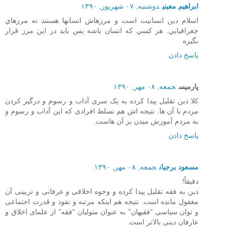
ابراهيم معيني
دوشنبه, ۰۷ شهریور, ۱۳۹۰
اسلام دين انسانيت است و مرزهاش انسانها هستند نه مرزهاي
جغرافيايي. هر كسي كه انسان باشه پس بايد در اين مرز قرار
بگيره
پاسخ دادن
پارمیس
جمعه, ۰۸ مهر, ۱۳۹۰
کلا دین تقلیل پیدا کرده به یک سری آداب و رسوم و درگیر کردن
مردم با آن ها. نتیجه اش هم تسلط افرادی که این آداب و رسوم و
به مردم آموزش میدن بر آن هاست.
پاسخ دادن
مسعود برجیان
جمعه, ۰۸ مهر, ۱۳۹۰
دقیقاً!
دین به فقه تقلیل پیدا کرده و وجوه اخلاقی و عرفانی و تربیتی آن
مغفول مانده است. نتیجه هم اینکه مرتبه و نفوذ و قدرت اجتماعی
و توان سیاسی "فقیهان" به عنوان متولیان "فقه" از علمای اخلاق و
عارفان دینی بالاتر است.