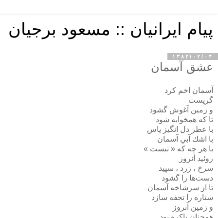
پیام ایرانیان :: مسعود برجیان
۱۳۸۳/۰۲/۰۴
عشق آسمان
آسمان اخم كرد
گريست
و زمين آغوش گشود
تا كه همخوابه شود
با عطر دل انگيز ياس
با اشك آبي آسمان
با هر چه كه « نيست »
روئيد آنروز
سرخ ، زرد ، سپيد
دست‌ها را گشود
تا از سرشاخه آسمان
ستاره را تحفه سازد
و زمين آنروز
همچنان باكره بود