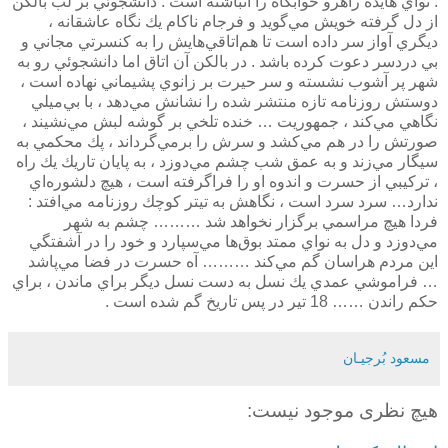
. نواي هايده راهرو خوابگاه را انباشته است . دانشجوئي بر لب بالكن
از دل گرفته خويش مي‌گويد و فرجام ناكام يك نگاه عاشقانه ،
ديگري آواز سر داده است تا هم‌اتاقي‌هايش را به كنسرتي مجاني و
بي دردسر دعوت كرده باشد . در بالكن آن اتاق اما دانشجوئي رو به
شهر پر آشوب نشسته و سر حيرت بر زانوي پشيماني نهاده است ،
دوستش روزنامه تازه منتشر شده را نشانش مي‌دهد ، با بي‌ميلي
نگاهي مي‌كند ، جمهوريت … خنده تلخي بر گوشه لبش مي‌نشيند ،
صورتش را در هم مي‌كشد و سرش را برمي‌گرداند ، پك محكمي به
سيگار مي‌زند و به عمق شب چشم مي‌دوزد ، به پايان تاريك يك راه
، تركيبي از حسرت و اندوه او را فراگرفته است ، ‌هيچ دلشوره‌اي
ندارد… سرد سرد است ، نگاهش به تيتر كوچك روزنامه مي‌افتد :
فردا هيچ مراسمي برگزار نخواهد شد ……… چشم به شهر
مي‌دوزد و دل به نواي ممتد بوق‌ها مي‌سپارد و خود را در آشفتگي
اين مردم هراسان گم مي‌كند ……… آه حسرت در فضا مي‌پاشد
… فراموشي عمدي يك نسل به دست نسل ديگر براي ماندن ، براي
حكم راندن …… 18 تير در پس تاريخ گم شده است .
مسعود بُرجيـان
هیچ نظری موجود نیست: