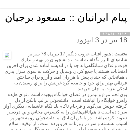
پیام ایرانیان :: مسعود برجیان
۱۳۸۳/۰۴/۱۸
18 تير در 3 اپيزود
نخست
: هنوز آفتاب غروب دلگير 17 تيرماه 78 سر بر
شانه‌هاي البرز نگذاشته است ، دانشجويان در تهيه و تدارك
قوت و غذاي شبانگاهي‌اند چه يا در انديشه آماده شدن براي آخرين
امتحانات هستند يا جمع كردن وسايل و حركت به سوي منزل پدري
، همانجائي كه چندي پيش با هزاران اميد و آرزو براي ساختن
فردائي بهتر براي خود و جامعه گرد غربتش را براي رسيدن به
اندكي عزت به جان خريدند .
بوي تخم مرغ و نيمرو در فضاي خوابگاه پيچيده است . نواي هايده
راهرو خوابگاه را انباشته است . دانشجوئي بر لب بالكن از دل
گرفته خويش مي‌گويد و فرجام ناكام يك نگاه عاشقانه ، ديگري آواز
سر داده است تا هم‌اتاقي‌هايش را به كنسرتي مجاني و بي دردسر
دعوت كرده باشد . در بالكن آن اتاق اما دانشجوئي رو به شهر پر
آشوب نشسته و سر در روزنامه فرو برده است ، از توقيف سلام
مي‌خواند و نامه سعيد امامي ، پك محكمي به سيگار مي‌زند و به