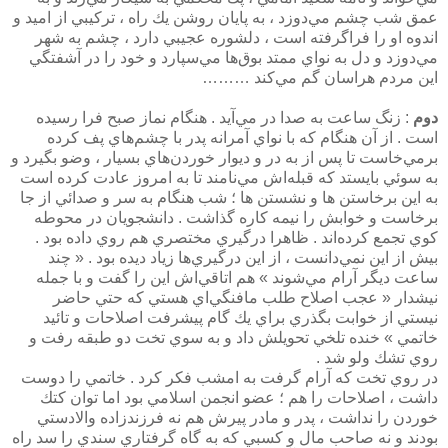
عمق شب چشم مي‌دوزد ، به پايان روشن يك راه ، تركيبي از اميد و
اندوه او را فراگرفته است ، ‌دلشوره عجيبي دارد ، چشم به شهر
مي‌دوزد و دل به نواي ممتد بوق‌ها مي‌سپارد و خود را در آشفتگي
اين مردم هراسان گم مي‌كند ………
دوم
: زنگ ساعت به صدا در مي‌آيد . هنگام نماز صبح فرا رسيده
است . از آن هنگام كه با نواي آمرانه پدر با چشم‌هاي پف كرده
برمي‌خاست تا پس از به در و ديوار خوردن‌هاي بسيار ، وضو بگيرد و
به سوئي بايستد كه قبله‌اش مي‌نامند تا به امروز عادت كرده است
به اين برخاستن ها و نشستن ها ؛ شب هنگام به سر و صدائي از جا
برخاست و خوابش را نيمه كاره گذاشت . دانشجويان در محوطه
كوي تجمع كرده‌اند . ظاهرا درگيري مختصري هم روي داده بود .
بيش از اين نمي‌دانست ، از اين درگيري‌ها زياد ديده بود . « چند
ساعت ديگر آرام مي‌شوند » هم اتاقي‌اش اين را گفت و با جمله
نيشدار « عجب اصلاح طلب مافنگي‌اي هستي كه حتي حاضر
نيستي از خوابت بگذري براي يك گام پيشرفت اصلاحات و تائيد
خاتمي » خنده تلخي تحويلش داد و به سوي تخت دو طبقه رفت و
روي تشك ولو شد .
در روي تخت كه آرام گرفت به امشب فكر كرد . خاتمي را دوست
داشت ، اصلاحات را هم ؛‌ عضو انجمن اسلامي بود اما توان كتك
خوردن را نداشت ، پدر و مادر پيرش هم نه فرزندزاده والادستي
بودند و نه صاحب مال و كسبي كه به گاه گرفتاري سندي را سد راه