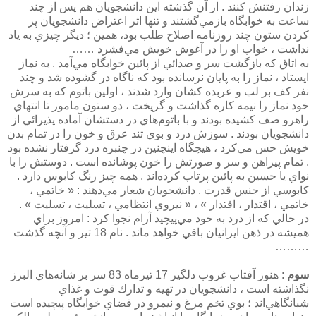
زندان رفتنش كنند . از آن گذشته اين دانشجويان هم پس از چند
ساعت به خوابگاه بازمي‌گشتند و تنها اثر اعتراض دانشجويان پر
كردن ستون چند روزنامه اصلاح طلب بود، ‌همين ؛ ديگر چيزي به ياد
نداشت ، خواب او را در آغوش خويش مي‌فشرد ……
به اتاق كه بازگشت سر و صدائي از پائين خوابگاه مي‌آمد . به نماز
ايستاد ، نماز را به پايان نرسانده بود كه ناگاه در گشوده شد و چند
نفر كف بر لب و عربده كشان وارد شدند ، اولين باتوم كه به سرش
خود نماز را نيمه كاره گذاشت و گريخت ، دو ستون مامور تا انتهاي
راهرو صف كشيده بودند و با باتوم‌هاي در دستشان آماده پذيرائي از
دانشجويان بودند . سوزش درد و بوي تند عرق و خون را در تمام بدن
خويش حس مي‌كرد ، هيچگاه اينچنين در چنبره درد گرفتار نشده بود
. تمام پيراهن و سر و صورتش را خون پوشانده است . دوستش را با
نواي يا حسين به پائين پرتاب كرده‌اند . همه چيز رنگ كابوس دارد .
كابوسي از جنس قدرت . دانشجويان شعار مي‌دهند : « خاتمي ،
خاتمي ، اقتدار ، اقتدار » ، « نيروي انتظامي ، تسليت ، تسليت » .
در حالي كه از درد به خود مي‌پيچيد آرام نجوا كرد : امروز براي
هميشه در ذهن ايرانيان باقي خواهد ماند . نام 18 تير و آنچه گذشت
………
سوم
: هنوز آفتاب غروب دلگير 17 تيرماه 83 سر بر شانه‌هاي البرز
نگذاشته است ، دانشجويان در تهيه و تدارك قوت و غذاي
شبانگاهي‌اند ؛ بوي تخم مرغ و نيمرو در فضاي خوابگاه پيچيده است