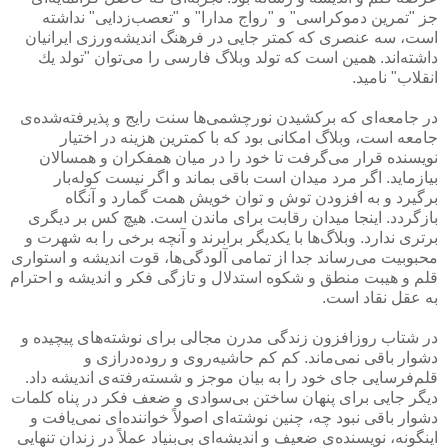
جز "تمرین دموكراسی" و "رواج مدارا" و "تعصب‌زدایی" نداشته
است، سه عنصری كه كمتر جایی در فرهنگ اندیشه‌ورزی ایرانیان
داشته‌اند. همین است كه تولد وبلاگ فارسی را می‌توان "تولد یك
انقلاب" نامید.
در جامعه‌ای كه بركشیدن نورچشمی‌ها سنت رایج و پذیرفته‌شده‌ی
جامعه است، وبلاگ امكانی بود كه با كمترین هزینه در اختیار
نویسنده قرار می‌گرفت تا خود را در میان همفكران و همسالان
بیازماید. اگر مرد میدان است باقی بماند و اگر نیست كوله‌بار
برگیرد و به افزودن توش و توان خویش همت گمارد و آنگاه
بازگردد. اینجا میدان رقابت برای ماندن است. هیچ كس بر دیگری
برتری ندارد. وبلاگ‌ها با یكدیگر برابرند و آنچه برخی را به شهرت و
محبوبیت می‌رساند جدا از تمامی آلودگی‌ها، قوت اندیشه و استواری
قلم و هیبت منطق و شكوه استدلال و تازگی فكر و اندیشه و احترام
به عقل نقاد است.
در شتاب روزافزون زندگی مدرن مجالی برای نوشته‌های پیچیده و
دشوار باقی نمی‌ماند. كم كم حاشیه‌روی و روده‌درازی و
قلم‌فرسایی جای خود را به بیان موجز و شسته‌رفته‌ی اندیشه داد.
دیگر جایی برای پنهان ساختن بی‌سوادی و ضعف فكر در پناه كلمات
دشوار باقی نبود چه، چنین نوشته‌ای اصولاً خواننده‌ای نمی‌یافت و
اینگونه، نویسنده‌ی ضعیف و اندیشه‌ای بی‌بنیاد عملاً در زندان تنهایی