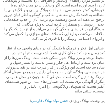
در بیشتر موارد رابطه‌ی وب‌نگار و اطرافیان را گسسته و پیوندهایی
تازه را پدید آورده آمده است. اگر وب‌نگاران در میان خانواده یا
خویشان، كمتر حضور می‌یابند و لذت وبلاگ‌نویسی و وبلاگ‌خوانی یا
مطالعه به قصد نگارش مقاله را به گپ و گفتگو با اطرافیان دیروز
ترجیح می‌دهند اما همین وضعیت نرم نرمك آنان را جذب حلقه‌هایی
جدید از دوستان و همفكران كرده است به‌ویژه هنگامی كه
وب‌نگاران در قرارهای وبلاگی گرد هم می‌آیند و از نزدیك یكدیگر را
ملاقات می‌كنند، دیدارهایی كه ملاقات‌های مجازی را تكمیل می‌كند
و انزوای اجتماعی وب‌نگار را با قدری پُر می‌كند.
آشنایی اهل فكر و فرهنگ با یكدیگر كه در دنیای واقعی چه از نظر
بُعد زمان و چه بُعد مكان كاری عملاً ناشدنی‌ست تنها و تنها در
محیط بی‌حد و مرز وبلاگ‌شهر ممكن شده است. وبلاگ مرزها را از
میان برداشته و ارتباط اهل فكر و نشر اندیشه را بسیار سهل و
ساده ساخته است. این ویژگی در كنار قدرت قلم در نقد بی‌پروای
هر اندیشه‌ای، وبلاگستان را به محیطی دلپذیر و بدیع در صیقل افكار
از زنگارها تبدیل كرده است. محیطی كه همچون هر محل عمومی
دیگر از آلودگی بری نیست اما دستاوردهای نیك این شهر شیشه‌ای
آنقدر هست كه همچنان وبلاگنویسی را امری دلپذیر و
دوست‌داشتنی بدانم.
پی‌نوشت: وبلاگ ویژه‌ی
جشن تولد وبلاگ فارسی
؛