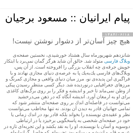
پیام ایرانیان :: مسعود برجیان
۱۳۸۴/۰۶/۱۸
هیچ چیز آسان‌تر از دشوار نوشتن نیست!
شانزدهم شهریورماه سال هشتاد خورشیدی، نخستین صفحه‌ی
وبلاگ فارسی
متولد شد. خالق آن شاید هرگز گمان نمی‌برد با ابتكار
خویش جرقه‌ی چه انقلاب بزرگی را افروخته است. از آن پس،
وبلاگ‌های فارسی یك‌به‌یك پا به عرصه‌ی دنیای مجازی نهادند و با
فراگیری این پدیده‌ی نو، مرز میان دنیای واقعی و مجازی كمرنگ و
مرزهای جغرافیایی درنوردیده شد. دیگر كسی منتظر رسیدن پیكی
از وطن نمی‌ماند تا خبر و اندیشه و فكر را بر روی برگ‌های كاغذی
برای او به ارمغان آورد. اندیشه آنگاه كه در ذهن می‌درخشید
می‌توانست در فاصله‌ای اندك بر روی صفحه‌ای منتشر شود كه
تمامی جهانیان قادر به دیدن آن بودند. نه تنها مخاطب می‌توانست
نظر و عقیده‌ی نویسنده را بخواند بلكه قادر بود در اندك زمانی یا
خود در صفحه‌ای شخصی به پاسخگویی برخیزد یا در ارتباطی
دوسویه و آسان با نویسنده، او را به نقد بكشد و این تجربه‌ای تازه در
عرصه قلم و اندیشه و رسانه بود. تجربه‌ای كه حاصل گرانمایه‌ای