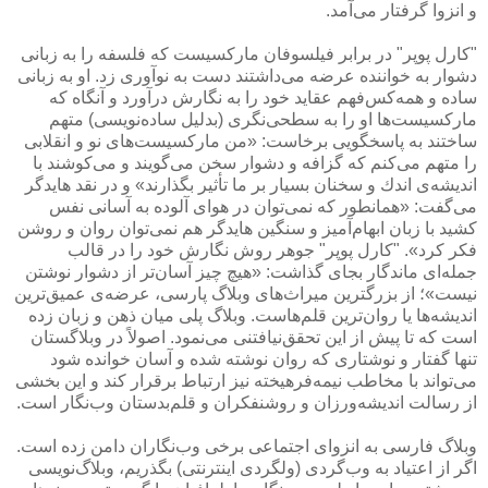
و انزوا گرفتار می‌آمد.
"كارل پوپر" در برابر فیلسوفان ماركسیست كه فلسفه را به زبانی
دشوار به خواننده عرضه می‌داشتند دست به نوآوری زد. او به زبانی
ساده و همه‌كس‌فهم عقاید خود را به نگارش درآورد و آنگاه كه
ماركسیست‌ها او را به سطحی‌نگری (بدلیل ساده‌نویسی) متهم
ساختند به پاسخگویی برخاست: «من ماركسیست‌های نو و انقلابی
را متهم می‌كنم كه گزافه و دشوار سخن می‌گویند و می‌كوشند با
اندیشه‌‌ی اندك و سخنان بسیار بر ما تأثیر بگذارند» و در نقد هایدگر
می‌گفت: «همانطور كه نمی‌توان در هوای آلوده به آسانی نفس
كشید با زبان ابهام‌آمیز و سنگین هایدگر هم نمی‌توان روان و روشن
فكر كرد». "كارل پوپر" جوهر روش نگارش خود را در قالب
جمله‌ای ماندگار بجای گذاشت: «هیچ چیز آسان‌تر از دشوار نوشتن
نیست»؛ از بزرگترین میراث‌های وبلاگ پارسی، عرضه‌ی عمیق‌ترین
اندیشه‌ها یا روان‌ترین قلم‌هاست. وبلاگ پلی میان ذهن و زبان زده
است كه تا پیش از این تحقق‌نیافتنی می‌نمود. اصولاً در وبلاگستان
تنها گفتار و نوشتاری كه روان نوشته شده و آسان خوانده شود
می‌تواند با مخاطب نیمه‌فرهیخته نیز ارتباط برقرار كند و این بخشی
از رسالت اندیشه‌ورزان و روشنفكران و قلم‌بدستان وب‌نگار است.
وبلاگ فارسی به انزوای اجتماعی برخی وب‌نگاران دامن زده است.
اگر از اعتیاد به وب‌گردی (ولگردی اینترنتی) بگذریم، وبلاگ‌نویسی