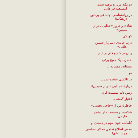
دو نکته درباره برهنه شدن
گلشیفته فراهانی
در روانشناسی اجتماعی برخورد
فرهنگ‌ها
شادی و غرور «جدایی نادر از
سیمین»
کودکی
درب خانه‌ی «سردار حسین
علایی»
زبان در کام و قلم در نیام
حسرت یک صبح برفی
مستانه، مستانه....
تو
در تاکسی شنیده شد...
دربارهٔ «جدایی نادر از سیمین»
زمین دلم نشست کرد...
اعتبار گمشده...
خاطرهٔ من از «حاجی بخشی»
شکست روسفیدانه از دشمن
خارجی!
کلمات، چون موم در دستان او
محض اطلاع تمامی فعالان سیاسی
و رسانه‌ای!