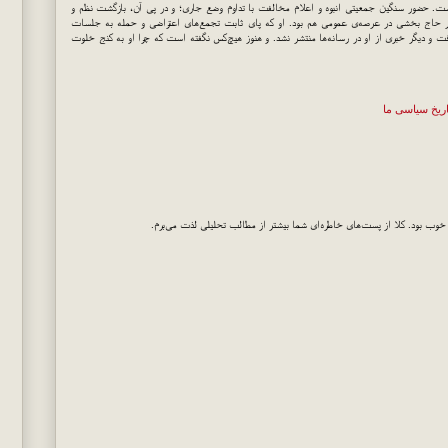
یر، نقطه‌ی پایانی بر اعتراضات ۱۸ تیر گذاشت. حضور سنگین جمعیتی انبوه و اعلام مخالفت با تداوم وضع جاری؛ و در پی آن، بازگشت نظم و
ور حاج بخشی در عرصه‌ی عمومی هم بود. او که پای ثابت تجمع‌های اعتراضی و حمله به جلسات
گاوداری خود در کرج رفت و دیگر خبری از او در رسانه‌ها منتشر نشد. و هنوز هیچ‌کس نگفته است که چرا او به کنج خلوت
اریخ سیاسی ما
خوب بود. کلا از پست‌های خاطره‌ای شما بیشتر از مطالب تحلیلی لذت می‌برم.