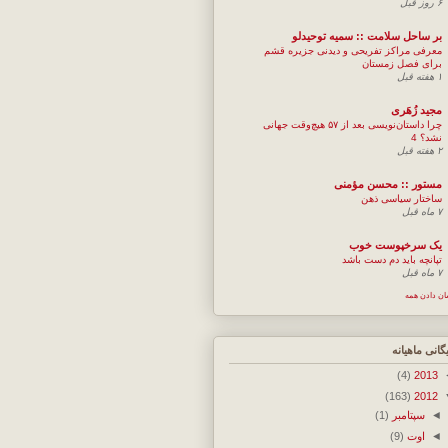
۶ روز قبل
بر ساحل سلامت :: سمیه توحیدلو
معرفی مراکز تفریحی و دیدنی جزیره قشم
برای فصل زمستان
۱ هفته قبل
مجيد زُهَری
چرا داستان‌نویسی بعد از ۵۷ هیچ‌وقت جهانی
نشد؟ 4
۲ هفته قبل
مستور :: محسن مؤمنی
ساختار سیاسی ذهن
۷ ماه قبل
یک سرخپوست خوب
تپانچه باید دم دست باشد
۷ ماه قبل
ان دادن همه
یگانی ماهیانه
(4)
2013
(163)
2012
◄
سپتامبر
(1)
◄
اوت
(9)