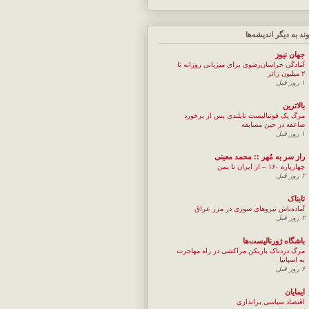
وند به ديگر انديشه‌ها
جهان نيوز
آمادگی خراسان‌رضوی برای میزبانی روزانه تا
۲ میلیون زائر
۱ روز قبل
بالاترین
مرگ یک فوتبالیست تایلندی پس از برخورد
صاعقه در حین مسابقه
۱ روز قبل
راز سر به مُهر :: محمد معینی
چهارپاره ۱۶۰ – از ایران تا یمن
۲ روز قبل
تابناک
آماده‌باش نیروهای سوری در مرز عراق
۲ روز قبل
باشگاه ژورنالیست‌ها
مرگ دردناک بازیکن مراکشی در راه مهاجرت
به اسپانیا
۶ روز قبل
ایمایان
اقتصاد سیاسی براندازی