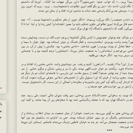
ید! بریم....» که جواب شنید: «نمی‌شنوی؟! دارن می‌گن هیهات منا الذلة... این‌ها که دانشجو
ا نگاه کردن، ادامه داد: «من رو بگو گفتم امروز تظاهرات دانشجوهاست... بریم... بریم که امروز، روز
ن.». دوستش هم بی‌آنکه پاسخی دهد، شانه به شانه‌ی او راه افتاد و از محل دور شدند.
 داده و جمعیت را نگاه می‌کرد، پرسیدم: «انگار خبری از دفتر تحکیم و دانشجوها نیست...؟». چند
فکر می‌کردم امروز تظاهراتی دفتری تحکیم باشِد برا همین اغتشاشا وا آتیش زِدنا وا و اینا. اما تا لا
می‌کنی، گفت که دانشجوی دانشگاه آزاد تهران مرکز است.
و متراکم. چند نوجوان چفیه‌پوش با لباس پلنگی کماندوها و پرچم حزب‌الله در دست، پیشاپیش دسته
هور! پشت وانت، پیرمردی اسلحه‌دردست و قطار فشنگ بر دوش ایستاده بود. چهار جوان با سیما و
ب حفظ تعادل او بودند. پیرمرد را فوری شناختم. «حاجی بخشی» بود. عکسش را پیش از آن، در بین
شی می‌چرخید و اسلحه‌اش را به جمعیت نشان می‌داد. اخم‌هایش را درهم کشیده بود و با چشمانی
ی سرش برده بود. انگار حریف می‌طلبید.
نم اِز این! ماااا رفتیــم...!» راهش را کشید و رفت. من دوشادوش وانت حاجی بخشی راه افتادم و در
شانه‌ام خورد. برگشتم. دو جوان حزب‌اللهی بودند. یکی با سر و ریشی مشکی و دیگری حنایی. از من
رسیدم شما از چه نهادی هستید؟ گفتند از بسیج علامه. این بازرسی، با فاصله‌ای اندک، دو بار دیگر هم
بودند. مجری برنامه از فردی که او را مسؤول یکی از انجمن‌های اسلامی معرفی می‌کرد، دعوت کرد که
لام انزجار کرد و تأکید کرد آتش زدن ماشین‌ها و مغازه‌ها و اَعمالی از این دست، کار دانشجویان نیست.
 و آرامش در پی خواست‌های خود هستند و....
نش
دم که نوبت به سخنرانی حجت‌الاسلام حسن روحانی، دبیر وقت شورای عالی امنیت ملی رسید. چند
هم در دانشگاه تهران بود که با عجله، رنگ‌پاشی شده بود تا شعارهای زیر آن پیدا نباشد. و البته این
با
◄
ای روحانی هنوز به گوش می‌رسید. به زحمت خودم را از میان جمعیت به میدان انقلاب رساندم و از
به‌شانه‌ی یکدیگر، در دو سوی خیابان ایستاده بودند. حتی به اندازه‌ی ده سانتیمتر هم بین آنها
▼
دند و جمعیت همچنان می‌آمد. هر چه به خیابان فاطمی نزدیک می‌شدم، فاصله‌ی ایستادن این نیروها
تر می‌رسید.
***