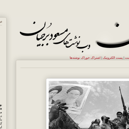
در
ست
|
پست الکترونيک
|
اشتراک خوراک نوشته‌ها
هم
مه
دی
کر
ای