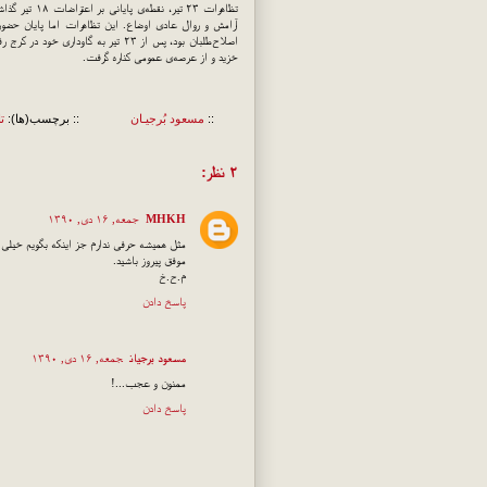
تظاهرات ۲۳ ت
آرامش و روال عادی اوضاع. این تظاهرات اما پایان حض
اصلاح‌طلبان بود، پس از ۲۳ تیر به 
خزید و از عرصه‌ی عمومی کناره گرفت.
::
مسعود بُرجيـان
:: برچسب(ها):
ت
۲ نظر:
MHKH
جمعه, ۱۶ دی, ۱۳۹۰
مثل همیشه حرفی ندارم جز اینکه بگویم خیلی 
موفق پیروز باشید.
م.ح.خ
پاسخ دادن
مسعود برجیان
جمعه, ۱۶ دی, ۱۳۹۰
ممنون و عجب...!
پاسخ دادن