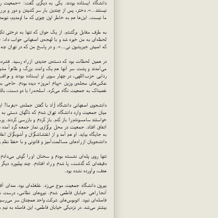
دانشگاه ایستاده بودند. یکی به دیگری گفت: «جمعیت رس
نیستند...». دختر، پس از چندین بار سر کشیدن و دور و بر ر
ما نیست. این‌ها هم به خاطر اون چیزی که ما اومدیم، نیومد
به طرف مقابل برگشتم. از یک جوان که تنها به درختی تکیه
لحظه‌ای به من خیره شد و با لهجه‌ی اصفهانی جواب داد: «منم 
که اصیش خِبریشون نی...». و در پاسخ من که در تهران چه 
در همین لحظات بود که دسته‌ی جدیدی از راه رسید. فشرده 
می‌آمدند و پشت سر آنها هم یک وانت بزرگ و ظاهراً مش
ردایی حزب‌اللهی، در چهار سوی او ایستاده بودند و مراق
عکس‌های مجله‌ی وزین «پیام امروز» دیده بودم. حاجی بخ
غضبناک به جمعیت نگاه می‌کرد. اسلحه را با دو دست، بالا
دانشجوی اصفهانی دانشگاه آزاد با گفتن جمله‌ی «بفرما! ای
میان جمعیت وارد دانشگاه تهران شدم که ناگهان دستی به 
خواستند سامسونتم را باز کنم. باز کردم و بازرسی کردند. پ
اتفاق افتاد. جمعیت در محل برگزاری نماز جمعه گرد آمده 
به جایگاه بیاید. او هم آمد و از اغتشاشگران و آشوبگران اع
دانشجویان از راه‌های مسالمت‌آمیز و قانونی و با حفظ نظم
تنها روی پله‌ای نشسته بودم و سخنان او را گوش می‌دا
دقیقه‌ای که گذشت، پا شدم و راه افتادم. چند بیلبورد دیگر 
هدف، برآورده نشده بود.
بیرون دانشگاه جمعیت موج می‌زد. غلغله‌ای بود. صدای آق
آنجا راهی خیابان فاطمی شدم. نیروهای نظامی، درست شانه‌
فاصله‌ای نبود. اتوبوس‌های شرکت واحد همچنان سر می‌رسی
بیشتر می‌شد. در نزدیکی خیابان فاطمی، این فاصله به نیم م