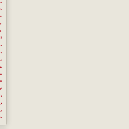
سی
شع
عب
عص
عل
لا
مص
مع
مع
نق
نق
نق
نو
وا
وب
وب
ها