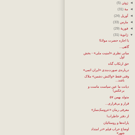
◄
ژوئن
(5)
◄
مهٔ
(31)
◄
آوریل
(24)
◄
مارس
(33)
◄
فوریهٔ
(29)
▼
ژانویهٔ
(31)
با اجازه حضرت مولانا!
گاهی...
مبانی نظری «امنیت ملی» - بخش
اول
حق ارتکاب گناه
درباره‌ی صورت‌بندی «ایران اتمی»
وقتی فقط «واکنش دشمن» ملاک
باشد...
دیانت ما عین سیاست ماست و
برعکس!
متولد بهمن ۵۷
قرار و بی‌قراری...
معرفی رمان «عروسک‌ساز»
از دفتر خاطرات!
یارانه‌ها و روستائیان
اوضاع خراب فیلم «در امتداد
شهر»