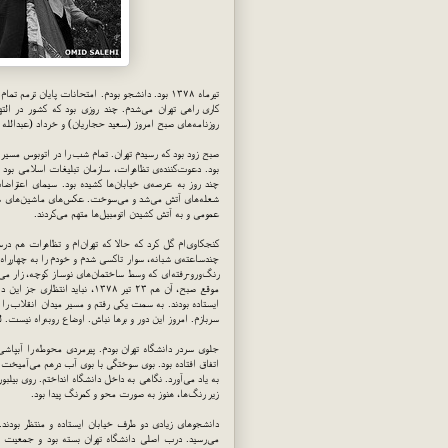
تیرماه ۱۳۷۸ بود. دانشجو بودم. امتحانات پایان تر
روزنامه‌های صبح امروز (سعید حجاریان) و خرداد (عبدالله
صبح زود بود که رسیدم تهران. تمام شب را در اتوبوس مسیر ا
بود. دعوت‌کننده‌ی تظاهرات، سازمان تبلیغات اسلامی بود
چند روز به عرصه‌ی خیابان‌ها کشیده بود. سیمای اعتراضا
شعله‌های آتش می‌شد و می‌سوخت. عکس‌های ماشین‌های سوخت
عمومی و به آتش کشیدن اتومبیل‌ها متهم می‌کردند.
کنجکاوی‌ام گل کرد که حالا که تهران‌ام و تظاهرات هم 
رنگ‌ورو-رفته‌ای که وسط ساختمان‌های نوساز کوچه، زار می
موقع صبح، آن هم ۲۳ تیر ۱۳۷۸،
ایستاده بودند. به سمت یکی رفتم و مسیر میدان انقلاب 
سربازم. امروز این دور و برها نباش. اوضاع روبه‌راه نیست
جلوی سردر دانشگاه تهران بودم. پیرمردی محوطه را آبپاش
اتفاق افتاده بود. بوی سوختگی با بوی آب درهم می‌آمیخت و
به یاد می‌آورد. نگاهی به داخل دانشگاه انداختم. روی بیل
زیر رنگ‌ها، هنوز به صورت محو و کمرنگ پیدا بود.
دانشجوهای زیادی دو طرف خیابان ایستاده و منتظر بودند.
می‌رسید. درب اصلی دانشگاه تهران بسته بود و جمعیت 