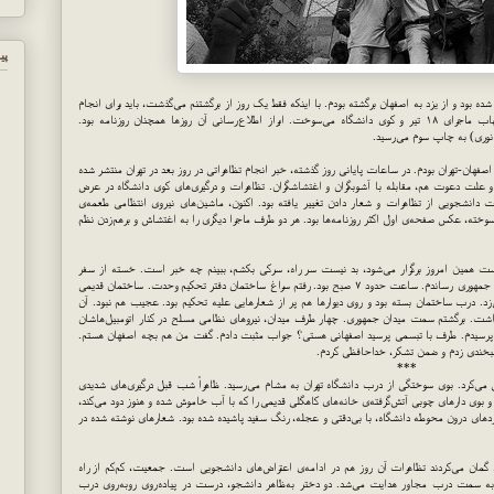
پي
مم تمام شده بود و از یزد به اصفهان برگشته بودم. با اینکه فقط یک روز از برگشتنم می‌گذشت، باید برای انجام
کاری راهی تهران می‌شدم. چند روزی بود که کشور در التهاب ماجرای ۱۸ تیر و کوی دانشگاه می‌سوخت. ابراز اطلاع‌رسانی آن روزها همچنان روزنامه بود.
 نوری) به چاپ سوم می‌رسید.
صفهان-تهران بودم. در ساعات پایانی روز گذشته، خبر انجام تظاهراتی در روز بعد در تهران منتشر شده
 و علت دعوت هم، مقابله با آشوبگران و اغتشاشگران. تظاهرات و درگیری‌های کوی دانشگاه در عرض
ت دانشجویی از تظاهرات و شعار دادن تغییر یافته بود. اکنون، ماشین‌های نیروی انتظامی طعمه‌ی
ه، عکس صفحه‌ی اول اکثر روزنامه‌ها بود. هر دو طرف ماجرا دیگری را به اغتشاش و برهم‌زدن نظم
درست همین امروز برگزار می‌شود، بد نیست سر راه، سرکی بکشم، ببینم چه خبر است. خسته از سفر
چندساعته‌ی شبانه، سوار تاکسی شدم و خودم را به چهارراه جمهوری رساندم. ساعت حدود ۷ صبح بود. رفتم سراغ ساختمان دفتر تحکیم وحدت. ساختمان قدیمی
‌زد. درب ساختمان بسته بود و روی دیوارها هم پر از شعارهایی علیه تحکیم بود. عجیب هم نبود. آن
 نباید انتظاری جز این داشت. برگشتم سمت میدان جمهوری. چهار طرف میدان، نیروهای نظامی مسلح در کنار اتومبیل‌هاشان
را پرسیدم. طرف با تبسمی پرسید اصفهانی هستی؟ جواب مثبت دادم. گفت من هم بچه اصفهان هستم.
. لبخندی زدم و ضمن تشکر، خداحافظی کردم.
***
ی می‌کرد. بوی سوختگی از درب دانشگاه تهران به مشام می‌رسید. ظاهراً شب قبل درگیری‌های شدیدی
 بوی دارهای چوبی آتش‌گرفته‌ی خانه‌های کاهگلی قدیمی را که با آب خاموش شده و هنوز دود می‌کند،
بوردهای درون محوطه دانشگاه، با بی‌دقتی و عجله، رنگ سفید پاشیده شده بود. شعارهای نوشته شده در
 گمان می‌کردند تظاهرات آن روز هم در ادامه‌ی اعتراض‌های دانشجویی است. جمعیت، کم‌کم از راه
به سمت درب مجاور هدایت می‌شد. دو دختر به‌ظاهر دانشجو، درست در پیاده‌روی روبه‌روی درب