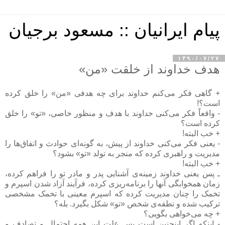
پیام ایرانیان :: مسعود برجیان
۱۳۹۰/۰۷/۲۷
هدف خداوند از خلقت «من»
+ گاهی فکر می‌کنم خداوند برای چه هدفی «من» را خلق کرده
است؟!
- واقعاً فکر می‌کنی خداوند با هدف و منظور خاصی، «تو» را خلق
کرده است؟
+ خب البته!
- یعنی فکر می‌کنی خداوند از پیش، به گونه‌ای حوادث و اتفاق‌ها را
مدیریت و راهبری کرده که منجر به تولد «تو» بشود؟
+ خب البته!
ـ پس یعنی خداوند زمینه‌ی آشنایی پدر و مادر تو را فراهم کرده،
زمان همخوابگی آنها را برنامه‌ریزی کرده، فرآیند آزاد شدن اسپرم و
تخمک را چنان مدیریت کرده که اسپرم معینی با تخمک مشخصی
ترکیب شده و نطفه‌ی شخص «تو» شکل بگیرد. بله؟
+ چه می‌خواهی بگویی؟
- اینکه اگر اینچنین است پس علت این همه احتمال و تصادف و