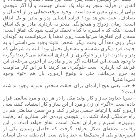
اتفاق در فرآیند منجر به تولد یک انسان چیست و آیا اگر نتیجه‌ی
نهایی از پیش معین شده است، وجود موقعیت‌هایی پر از احتمال و
تصادف، عبث نخواهد بود؟ فرآیند آشنایی پدر و مادر تو یک اتفاق
است؛ زمان ازدواج و همخوابگی منجر به بارداری مادر تو یک اتفاق
است؛ اینکه کدام اسپرم با کدام تخمک ترکیب شود یک اتفاق است؛
همه‌ی این اتفاق‌ها می‌توانست روی ندهد! یا می‌توانست به گونه‌ای
دیگر روی دهد! آن وقت دیگر شخص «تو» وجود نمی‌داشتی! و به
جایت فرد دیگری نشسته و مشغول تحلیل بود! البته به شرطی که
پدر و مادرت از ابزار جلوگیری از بارداری استفاده نمی‌کردند! وگرنه
با وجود همه‌ی این اتفاقات، اگر پدر و مادرت از آخرین مرحله‌ی این
فرآیند که بارداری است جلوگیری می‌کردند یا در این کار مداومت
به خرج می‌دانند، حتی با وقوع ازدواج، باز هم «تو» وجود
نمی‌داشتی!
+ خب یعنی هیچ اراده‌ای برای خلقت شخص «من» وجود نداشته
است؟
- ببین! خداوند ساز و کار تولید مثل را در هر زن و مرد سالمی قرار
داده است. «اگر» آن زن و مرد از این ساز و کار استفاده کنند، یعنی
ازدواج کنند یا ارتباط جنسی برقرار کنند و در ضمن ممانعتی هم در
راه حاملگی ایجاد نکنند، در نتیجه‌ی پرده‌ی آخر سناریو که رقابت
میلیون‌ها اسپرم و هزاران تخمک است، اتفاق خواهد افتاد. در این
رقابت، نطفه‌ای شکل خواهد گرفت که حاصل رسیدن یکی از
اسپرم‌ها و یکی از تخمک‌ها به خط پایان است. آن نطفه به یک انسان