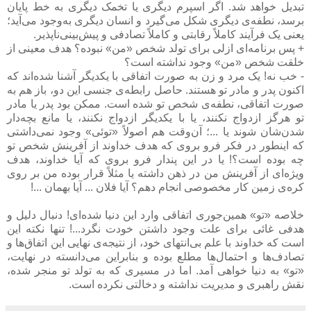
تبدیل خواهد شد. اگر اسپرم دیگری یا تخمک دیگری به خط پایان
برسد، نطفه‌ی دیگری شکل می‌گیرد و انسان دیگری به‌وجود می‌آید؛
یعنی یک فرآیند کاملاً رقابتی و کاملاً تصادفی و پیش‌بینی‌ناپذیر.
+ پس برنامه‌ای ازلی برای تولد شخص «من» نبوده؟ هدف معینی از
خلقت شخص «من» وجود نداشته است؟
- خب نه! یک مرد و زن به صورت اتفاقی با یکدیگر آشنا شده‌اند که
اکنون پدر و مادر تو هستند. حاصل رابطه‌ی جنسی این دو، باز هم به
صورت اتفاقی، نطفه‌ی شخص تو شده است. ممکن بود پدر یا مادر
تو هرگز ازدواج نکنند، یا با یکدیگر ازدواج نکنند، یا مانع بچه‌دار
شدن‌شان شوند یا ...؛ آن‌وقت هم اصولاً «توئی» وجود نمی‌داشتی
که اینطور در فکر فرو بروی که هدف خداوند از آفرینش شخص تو
چه بوده است؟! یا در این پندار فرو بروی که آیا خداوند، هدف
ویژه‌ای از آفرینش من در ذهن داشته یا مثلاً قرار بوده من بر روی
کره‌ی زمین کار مخصوصی انجام دهم؟ آیا فلان ... آیا بهمان ...!
خلاصه «تو» همین‌جوری اتفاقی وارد این دنیا شده‌ای! دنبال دلیل و
هدفی غائی برای علت وجود داشتن‌ خودت نگرد...! تنها نکته این
است که خداوند با علم بی‌انتهای خود، از نتیجه‌ی نهایی این اتفاق‌ها و
تصادف‌ها و احتمال‌ها مطلع بوده و بنابراین می‌دانسته در نهایت،
«تو» به دنیا خواهی آمد. اما در مسیری که به تولد تو منجر شده،
نقش راهبری و مدیریت نداشته و دخالتی نکرده است.