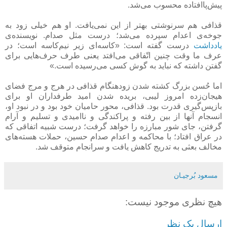
پیش‌پاافتاده محسوب می‌شد.
قذافی هم سرنوشتی بهتر از این نمی‌یافت. او هم خیلی زود به
جوخه‌ی اعدام سپرده می‌شد؛ درست مثل صدام. نویسنده‌ی
یادداشت
درست گفته است: «کاسه‌ای زیر نیم‌کاسه است؛ در
عرف ما وقت چنین اتّفاقی می‌افتد یعنی طرف حرف‌هایی برای
گفتن داشته که نباید به گوش کسی می‌رسیده است.»
اما حُسن بزرگ کشته شدن زودهنگام قذافی در هرج و مرج فضای
هیجان‌زده امروز لیبی، بریده شدن امید طرفداران او برای
بازپس‌گیری قدرت بود. قذافی، محور حامیان خود بود و در نبود او،
انسجام آنها از بین رفته و پراکندگی و ناامیدی و تسلیم و آرام
گرفتن، جای شور مبارزه را خواهد گرفت؛ درست شبیه اتفاقی که
در عراق افتاد؛ با محاکمه و اعدام صدام حسین، حملات هسته‌های
مخالف بعثی به تدریج کاهش یافت و سرانجام متوقف شد.
مسعود بُرجيـان
هیچ نظری موجود نیست:
ارسال یک نظر