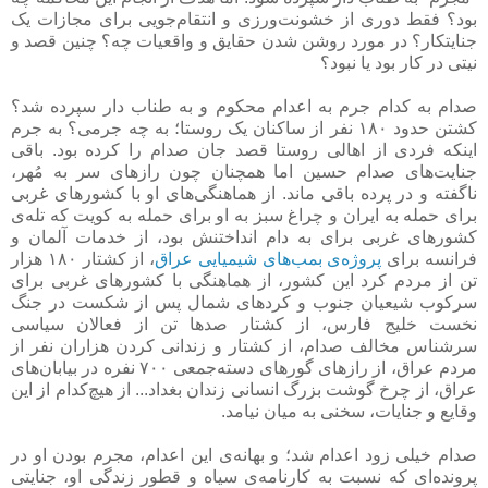
بود؟ فقط دوری از خشونت‌ورزی و انتقام‌جویی برای مجازات یک
جنایتکار؟ در مورد روشن شدن حقایق و واقعیات چه؟ چنین قصد و
نیتی در کار بود یا نبود؟
صدام به کدام جرم به اعدام محکوم و به طناب دار سپرده شد؟
کشتن حدود ۱۸۰ نفر از ساکنان یک روستا؛ به چه جرمی؟ به جرم
اینکه فردی از اهالی روستا قصد جان صدام را کرده بود. باقی
جنایت‌های صدام حسین اما همچنان چون رازهای سر به مُهر،
ناگفته و در پرده باقی ماند. از هماهنگی‌های او با کشورهای غربی
برای حمله به ایران و چراغ سبز به او برای حمله به کویت که تله‌ی
کشورهای غربی برای به دام انداختنش بود، از خدمات آلمان و
فرانسه برای
پروژه‌ی بمب‌های شیمیایی عراق
، از کشتار ۱۸۰ هزار
تن از مردم کرد این کشور، از هماهنگی با کشورهای غربی برای
سرکوب شیعیان جنوب و کردهای شمال پس از شکست در جنگ
نخست خلیج فارس، از کشتار صدها تن از فعالان سیاسی
سرشناس مخالف صدام، از کشتار و زندانی کردن هزاران نفر از
مردم عراق، از رازهای گورهای دسته‌جمعی ۷۰۰ نفره در بیابان‌های
عراق، از چرخ گوشت بزرگ انسانی زندان بغداد... از هیچ‌کدام از این
وقایع و جنایات، سخنی به میان نیامد.
صدام خیلی زود اعدام شد؛ و بهانه‌ی این اعدام، مجرم بودن او در
پرونده‌ای که نسبت به کارنامه‌ی سیاه و قطور زندگی او، جنایتی