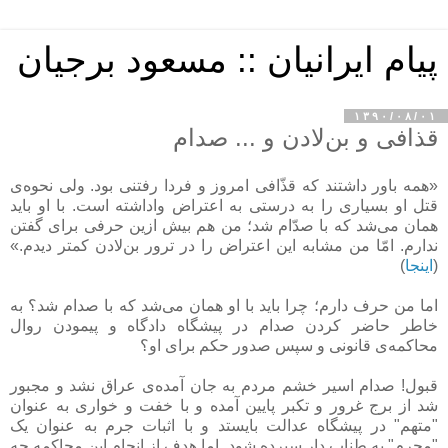
پیام ایرانیان :: مسعود برجیان
۱۳۹۰/۰۸/۰۱
قذافی و بن‌لادن و ... صدام
«همه باور داشتند که قذّافی امروز و فردا رفتنی بود. ولی نحوه‌ی
قتل او بسیاری را به درستی به اعتراض واداشته است. با او باید
همان می‌شد که با صدّام شد؛ من هم بیش ازین حرفی برای گفتن
ندارم. امّا من مشابه این اعتراض را در ترور بن‌لادن کمتر دیدم.»
(
اینجا
)
اما من حرف دارم؛ چرا باید با او همان می‌شد که با صدام شد؟ به
خاطر حاضر کردن صدام در پیشگاه دادگاه و پیمودن روال
محاکمه‌ی قانونی و سپس صدور حکم برای او؟
قبول! صدام اسیر خشم مردم به جان آمده‌ی عراق نشد و مجبور
شد از برج غرور و تکبر پایین آمده و با خفت و خواری به عنوان
"متهم" در پیشگاه عدالت بایستد و با اثبات جرم به عنوان یک
"مجرم" به طناب دار سپرده شود. اما هدف از انجام این محاکمه چه