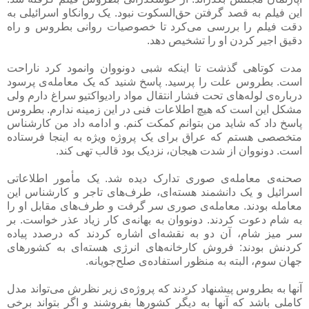
این فیلم به قصد گرفتن حق‌السکوت نبود. یک روانکاو اسرائیلی به
دقت فیلم را بررسی می‌کرد تا خصوصیات روانی بطروس و راه
دقیق اجیر کردن او را تشخیص دهد.
مدت کوتاهی گذشت تا اینکه شبی دونووان وانمود کرد ناراحت
است. بطروس علت را پرسید. پاسخ شنید که یک معامله‌ی پرسود
درباره‌ی لوله‌های تحت فشار انتقال مواد رادیواکتیو سراغ دارم ولی
مشکل این است که هیچ اطلاعات فنی در این زمینه ندارم. بطروس
پاسخ داد که شاید من بتوانم کمکت کنم. و ادامه داد من کارشناس
متخصصی هستم که عراق برای یک پروژه ویژه به اینجا فرستاده
است. دونووان از شدت هیجان، نزدیک بود قالب تهی کند.
صحنه‌ی معامله‌ی صوری تدارک دیده شد. یک مأمور اطلاعاتی
اسرائیل و یک دانشمند هسته‌ای، طرف‌های تاجر و کارشناس این
معامله بودند. معامله‌ی صوری سر گرفت و طرف‌های مقابل او را
به شام دعوت کردند. دونووان به بهانه‌ی کار زیاد عذر خواست. بر
سر میز شام، آن دو به نقشه‌ای اشاره کردند که درصدد پیاده
کردنش بودند: فروش کارخانه‌های انرژی هسته‌ای به کشورهای
جهان سوم، البته به منظور استفاده‌ی صلح‌جویانه.
آنها به بطروس پیشنهاد کردند که پروژه‌ی زیر نظرش می‌تواند مدل
کاملی باشد که آنها به دیگر کشورها بفروشند و اگر بتواند برخی