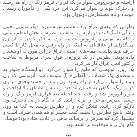
آراسته و خوش‌پوش سوار بر یک فراری قرمز رنگ از راه می‌رسید
و دخترک بلوند را سوار می‌کرد. این مرد یکی از مأموران رسمی
موساد و نام مستعارش دونووان بود.
بطرس که تبعه‌ی عراق بود و همسرش سمیره، دیگر توانایی تحمل
زندگی دلتنگ‌کننده در پاریس را نداشتند. بطرس، بخش اعظم زمانی
را که به تنهایی در اتوبوس نشسته بود، به فکر کردن به آن زن
می‌گذراند. او علاقه‌ای به اینکه در راه رفتن به محل کار با کسی
حرف بزند نداشت؛ مقام‌های امنیتی عراق در این مورد به او هشدار
داده بودند. بطرس در یک پروژه‌ی فوق سری مربوط به ساخت
راکتور اتمی عراق کار می‌کرد.
یک روز، اتوبوسی که حلیم را سوار می‌کرد، دو ایستگاه جلوتر به
واسطه‌ی یک «تصادف ناگهانی» (!) متوقف شد. اتوبوسی که زن
بلوند را سوار می‌کرد از راه رسید. زن بلوند در جست‌وجوی فراری
قرمز رنگ، نگاهی به خیابان انداخت و سپس شانه‌ای بالا انداخت و
سوار اتوبوس شد و رفت. چند لحظه بعد فراری قرمز رنگ از راه
رسید. بطرس ماجرا را برای راننده که با نگاه در پی دخترک بود،
بازگو کرد. راننده تشکر کرد و از بطرس پرسید به کجا می‌رود.
وقتی پاسخ بطرس را شنید، گفت مسیر او هم همان طرف است و
پیشنهاد کرد که بطرس را برساند. ماهی در قلاب افتاده بود؛ موساد،
گام اول را با موفقیت برداشته بود.
***