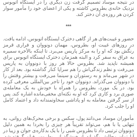
در نتیجه موساد تصمیم گرفت زن دیگری را در ایستگاه اتوبوس
نزدیک خانه‌ی بطروس کاشته و یکی از اعضای خود را مأمور سوار
کردن هر روزه‌ی آن دختر کند.
***
حضور و غیبت‌های هر از گاهی دخترک ایستگاه اتوبوس، ادامه یافت.
در روزهای غیبت او، بطروس، مهمان دونووان و فراری قرمز
رنگش بود که او را به مرکز پاریس می‌برد. تا اینکه بالأخره سمیره
به عراق به سفر کرد و البته همزمان دخترک ایستگاه اتوبوس برای
همیشه ناپدید شد. بطروس حالا هر روز با دونووان به پاریس
می‌رفت و نظم زندگی‌اش را هم سراپا کنار گذاشته بود. بعد از کار
در شهر می‌ماند و به رستوران و سینما می‌رفت و بیشتر وقتش را
با دونووان می‌گذراند. دونووان خود را تاجر بین‌المللی معرفی کرده
بود. در یک مورد، بطروس را همراه با خودش به یک معامله‌ی
صوری برد و کاری کرد که او به نکته‌ای مخفی‌مانده اشاره کند. پس
از سر گرفتن معامله به او پاداشی سخاوتمندانه داد و اعتماد کامل
او را جلب کرد.
مأموران موساد می‌دانند پول، سکس و برخی محرک‌های روانی، به
تنهایی یا با هم، می‌تواند تقریباً هر چیزی را بخرد! به همین دلیل
دونووان ترتیبی داد تا بطروس شبی را با یک بدکاره‌ی جوان و زیبا در
آپارتمان مجللش بگذراند. از خوشگذرانی بطروس فیلم گرفته شد.