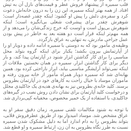
قلب سمیره از پیشنهاد فروش عطر و قیمت‌های نازل آن به تپش
افتاد. از همه بهتر اینکه سمیره، این زن را به درون خانه‌اش دعوت
کرد و سفره‌ی دلش را پیش او گشود: اینکه چقدر غصه‌دار است؛
شوهرش چقدر برای پیشرفت شغلی بی‌انگیزه است؛ اینکه
شوهرش بی‌پول است و اوست که خرج زندگی‌شان را می‌دهد و از
همه مهم‌تر اینکه قرار است دو هفته بعد به خاطر در پیش بودن
عمل جراحی مادرش، به تنهایی به عراق بازگردد.
وظیفه‌ی مأمور بود که به دوستی با سمیره ادامه داده و دوبار او را
از آپارتمانش بیرون بکشد؛ یکبار برای اینکه گروه بتواند محل
مناسبی را برای کار گذاشتن ابزار شنود در آپارتمان پیدا کند، و بار
دیگر برای کار گذاشتن ابزار. سمیره در همان نخستین ملاقات از
اینکه نمی‌تواند آرایشگر مناسبی بیابد، ابراز ناراحتی کرده بود. همین
بهانه‌ای شد که سمیره دوبار همراه مأمور از خانه بیرون رفته و
مأموران موساد با خیال راحت به کارهای خود در آپارتمان بطروس
برسند. کلید خانه‌ی بطروس نیز به بهانه‌ی هدیه‌ی یک جاکلیدی مجلل
و درخواست کلید آپارتمان برای نشان دادن روش نصب در گیره‌های
جاکلیدی، با استفاده از یک خمیر مخصوص، مخفیانه کپی‌برداری شد.
با توجه به شنود مکالمات تلفنی سمیره، زمان دقیق سفر او به
عراق مشخص شد. موساد امیدوار بود از طریق عطرفروش قلابی،
بتواند بطروس را به دام اندازد اما به دلیل مشکوک شدن سمیره
نسبت به طرز نگاه بطروس به آن زن، ارتباط سمیره و او قطع شد.