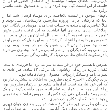
بدین‌ترتیب اعضای موساد توانستند در فاصله‌ی حضور او در آن
جلسه، از این لیست کپی تهیه کرده و آن را به صندوق عقب ماشین
برگردانند.
نام‌های موجود در لیست بلافاصله برای موساد ارسال شد. اما از
آنجا که کارکنان عراقی پروژه سارسلز، کارشناسان فنی بودند و
قبلاً عناصری تهدیدکننده به حساب نمی‌آمدند، موساد در بایگانی خود
اطلاعات زیادی درباره‌ی آنها نداشت. به این ترتیب رئیس بخش
تأمین جاسوس تصمیم گرفت به دنبال آسان‌ترین هدف برود. آنها
«بطرس بن حلیم» را انتخاب کردند؛ تنها به این دلیل که آدرس او در
دست بود. موجود بودن آدرس همین یک نفر در لیست پرسنلی به
این معنی بود که دیگران یا از نظر امنیتی مراقبت بیشتری می‌شوند
یا در سکونت‌گاه‌های نظامی نزدیک کارخانه زندگی می‌کنند.
بطرس با همسر خود در فرانسه به سر می‌برد اما فرزندی نداشت.
فقدان فرزند در زندگی زناشویی یک عراقی ۴۲ ساده، غیر عادی به
نظر می‌آمد و نشانگر ازدواجی معمولی و شادکامانه نبود.
برای چگونگی «اجیر» کردن بطروس به اطلاعات بیشتری نیاز بود
که این خود نیازمند نصب ابزارهای شنود در آپارتمان بطروس بود.
اما تا این مرحله از عملیات، تمام آنچه وجود داشت یک نام و یک
آدرس بود؛ مأموران حتی یک عکس از بطروس نداشتند و تضمینی
وجود نداشت که او شکار به‌دردخوری باشد.
آپارتمان بطروس زیر نظر گرفته شد. دو روز بعد زن جوان زیبایی
در پوشش فروش عطر، زنگ آپارتمان بطروس را به صدا درآورد.