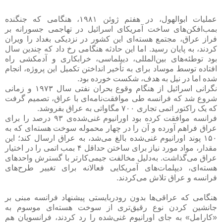
عملیات ابوالهول، در هفتم ژوئن ۱۹۸۱، هنگامی که جنگنده
بمب‌افکن‌های ساخت آمریکای اسرائیل در تهاجمی جسورانه بر
فراز عراق، مجتمع هسته‌ای این کشور در نزدیکی بغداد را ویران
کردند، به پایان رسید. اما این حادثه هنگامی رخ داد که چندین سال
بود توطئه‌های بین‌المللی، دیپلماسی، خرابکاری و آدمکشی راه
افتاده توسط موساد برای به تأخیر انداختن تکمیل این پروژه، انجام
شده اما در نیل به هدف، شکست خورده بود.
نگرانی اسرائیل از هنگام وقوع بحران نفتی سال ۱۹۷۳ و زمانی
شروع شد که فرانسه طی موافقت‌نامه‌ای با عراق، تصمیم گرفت
که یک راکتور اتمی تجاری ۷۰۰ مگاواتی به عراق بفروشد.
فرانسه موافقت کرده بود اورانیوم غنی‌شده‌ی ۹۳ درصد را برای
عراق فراهم آورده و آن را در چهار محموله سوخت هسته‌ای که به
۱۵۰ پوند اورانیوم غنی‌شده بالغ می‌شد، به عراق ارسال کند؛ این
مقدار، مواد مورد نیاز برای ساختن حداقل ۴ بمب اتمی را در اختیار
عراق می‌گذاشت. به‌دلیل مخالفت جیمی‌کارتر با گسترش واحدهای
هسته‌ای، دیپلمات‌های آمریکایی فعالانه برای تغییر طرح‌های
فرانسه و عراق تلاش می‌کردند.
هنگامی که عراقی‌ها بدون رودربایستی پیشنهاد فرانسه مبنی بر
جانشین کردن نوع رقیق‌تری از سوخت هسته‌ای موسوم به
«کارامل» به جای اورانیوم غنی‌شده را رد کردند، فرانسویان هم