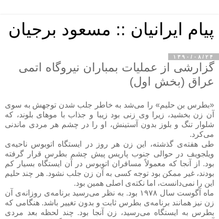
پیام ایرانیان :: مسعود برجیان
۱۳۹۰/۰۸/۲۴
گزارشی از عملیات بمباران نیروگاه اتمی
عراق (بخش اول)
«بطرس بن حلیم» را می‌شد به خاطر جلب شدن توجهش به سوی
آن زن بخشید، زیرا وی زنی بود زیبا و جذاب با موهای بلوند، که
شلوار تنگ و بلوز بدون آستینش، او را در چشم هر مردی ماندنی
می‌کرد.
طی هفته‌ی گذشته، این زن هر روز در ایستگاه اتوبوس ناحیه‌ی
ویلجویف در حوالی جنوب پاریس پیش چشم بطرس قرار گرفته
بود. از آنجا که معمولاً مسافران اتوبوس در آن ایستگاه بسیار کم
بودند، غیر ممکن بود توجه کسی به آن زن جلب نشود. هر چند حلیم
این را نمی‌دانست، اما نکته‌ی اصلی همین بود.
ماه آگوست سال ۱۹۷۸ بود. به نظر می‌رسید برنامه‌ی روزانه‌ی آن
زن نیز همانند برنامه‌ی بطرس ثابت و بدون تغییر باشد. هنگامی که
بطرس به ایستگاه می‌رسید، زن آنجا بود. چند لحظه بعد مردی