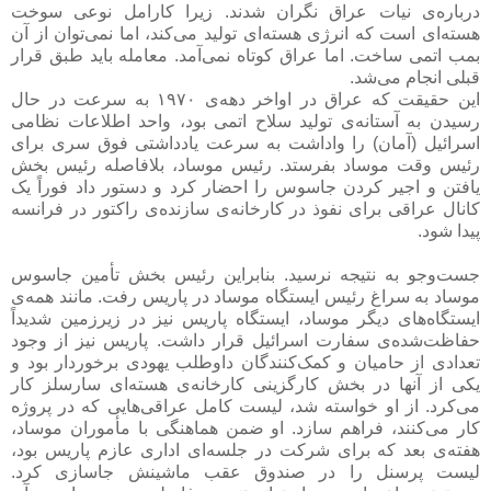
درباره‌ی نیات عراق نگران شدند. زیرا کارامل نوعی سوخت
هسته‌ای است که انرژی هسته‌ای تولید می‌کند، اما نمی‌توان از آن
بمب اتمی ساخت. اما عراق کوتاه نمی‌آمد. معامله باید طبق قرار
قبلی انجام می‌شد.
این حقیقت که عراق در اواخر دهه‌ی ۱۹۷۰ به سرعت در حال
رسیدن به آستانه‌ی تولید سلاح اتمی بود، واحد اطلاعات نظامی
اسرائیل (آمان) را واداشت به سرعت یادداشتی فوق سری برای
رئیس وقت موساد بفرستد. رئیس موساد، بلافاصله رئیس بخش
یافتن و اجیر کردن جاسوس را احضار کرد و دستور داد فوراً یک
کانال عراقی برای نفوذ در کارخانه‌ی سازنده‌ی راکتور در فرانسه
پیدا شود.
جست‌وجو به نتیجه نرسید. بنابراین رئیس بخش تأمین جاسوس
موساد به سراغ رئیس ایستگاه موساد در پاریس رفت. مانند همه‌ی
ایستگاه‌های دیگر موساد، ایستگاه پاریس نیز در زیرزمین شدیداً
حفاظت‌شده‌ی سفارت اسرائیل قرار داشت. پاریس نیز از وجود
تعدادی از حامیان و کمک‌کنندگان داوطلب یهودی برخوردار بود و
یکی از آنها در بخش کارگزینی کارخانه‌ی هسته‌ای سارسلز کار
می‌کرد. از او خواسته شد، لیست کامل عراقی‌هایی که در پروژه
کار می‌کنند، فراهم سازد. او ضمن هماهنگی با مأموران موساد،
هفته‌ی بعد که برای شرکت در جلسه‌ای اداری عازم پاریس بود،
لیست پرسنل را در صندوق عقب ماشینش جاسازی کرد.