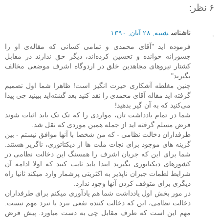
۶ نظر:
ناشناس
شنبه, ۲۸ آبان, ۱۳۹۰
فرموده اید "آقای محمدی و تمامی کسانی که مقاله‌ی او را
جسورانه خوانده و تحسین کرده‌اند، دیگر حق ندارند در مقابل
کشتار نیروهای مجاهدین خلق در اردوگاه اشرف موضعی مخالف
بگیرند"
چنین مغلطه آشکاری حیرت انگیز است! ظاهرا شما اول تصمیم
گرفته اید مقاله آقای محمدی را نقد کنید بعد گشته‌اید ببینید چی پیدا
می‌کنید که به آن گیر بدهید!
شما در تمام یادداشت تان، مواردی را که تک تک باید اثبات شوند
فرض مسلم گرفته اید از جمله همین موردی که نقل شد.
طرفداران دخالت نظامی - که من شخصا با آنها موافق نیستم - بین
گزینه های موجود برای نجات ملت ها از دیکتاتوری، ناگزیر هستند.
شما برای این که جریان اشرف را همسنگ این دخالت نظامی در
کشورهای دیکتاتوری بگیرید ابتدا باید ثابت کنید که اولا ادامه آن
شرایط لطمات جبران ناپذیر به اکثریتی پرشمار وارد میکند ثانیا راه
دیگری برای متوقف کردن آنها وجود ندارد.
در مور بخش اول یادداشت شما هم یادآوری میکنم برای طرفداران
دخالت نظامی، این که دخالت کننده نفعی ببرد یا نبرد مهم نیست.
مهم این است که طرف مقابل چی به دست میاورد. پیش فرض