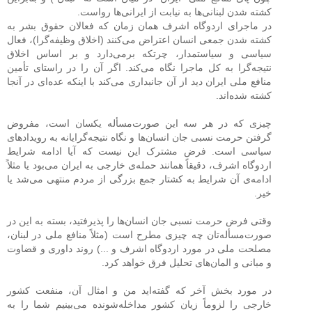
کشته شدن لبنانی‌ها به نیابت از ایرانی‌ها رواست.
در ماجرای اردوگاه اشرف همان زمان که فعالان حقوق بشر به
کشته شدن جمعی انسان اعتراض می‌کنند (اخلاق وظیفه‌گرا)، فعال
سیاسی و سیاستمدار، چرتکه برمی‌دارد و بر اساس اخلاق
نتیجه‌گرا به کل ماجرا نگاه می‌کند. اگر آن را در راستای تأمین
منافع ملی ایران دید از آن جانبداری می‌کند با اینکه عده‌ای در آنجا
کشته شده‌اند.
چیزی که در هر سه این صورت‌مسأله یکسان است، مفروض
گرفتن حرمت نسبی جان انسان‌ها و نگاه نتیجه‌گرایانه به رویدادهای
سیاسی است. فرض مشترک این نیست که آیا ادامه شرایط
اردوگاه اشرف، دقیقاً همانند حمله‌ی خارجی به ایران می‌بود یا مثلاً
ادامه‌ی آن شرایط به کشتار جمع بزرگی از مردم منتهی می‌شد یا
خیر.
وقتی فرض حرمت نسبی جان انسان‌ها را پذیرفتید، بسته به این در
صورت‌مسأله‌تان چه چیزی مطرح است (مثلاً منافع ملی در لبنان،
مصلحت ملی در مورد اردوگاه اشرف و ...) روند داوری و قضاوت
و مبانی و المان‌های تحلیل فرق خواهد کرد.
در مورد بخش آخر که گفته‌اید من و امثال آن، منفعت کشور
خارجی را لزوماً زیان کشور مداخله‌شونده می‌بینیم شما را به