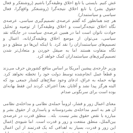
غش کنیم. بایستی یا تابع اخلاق وظیفه‌گرا باشیم (روشنفکر و فعال
حقوق بشر) یا تابع اخلاق نتیجه‌گرا (روشنغکر واقع‌گرا، فعال
سیاسی و سیاستمدار).
هر چند همانطور که گفتم عرصه‌ی تصمیم‌گیری سیاسی، عرصه‌ی
نگاه اخلاق نتیجه‌گراست و اخلاق وظیفه‌گرا از توصیه و تحلیل
حوادث ناتوان است اما در همین عرصه‌ی سیاست در جایگاه نقد
سیاسی، می‌توان از موضع اخلاق وظیفه‌گرایانه، اعمال و
تصمیم‌های سیاستمداران را نقد کرد. با اینکه این‌ها دو منطق و دو
نگاه متفاوت هستند اما به صیقل خوردن و متعادل‌تر شدن
تصمیم‌گیری‌های سیاستمداران کمک خواهد کرد.
وزیر خارجه‌ی پیشین آمریکا بر اساس منافع کشورش حرف می‌زند
و قطعاً عمل انجام‌شده توسط دولت خود را تخطئه نخواهد کرد.
بهانه حمله به عراق، ادعای وجود سلاح‌های کشتار جمعی بود که
البته هرگز پیدا نشد و آقایان بعداً اعتراف کردند این فقط بهانه‌ای
بوده است برای سرنگونی صدام.
معنای اعمال زور و فشار، لزوماً حمله‌ی نظامی و مداخله‌ی نظامی
آن هم به اسم مداخله‌ی بشردوستانه و پاسداری از حقوق بشر و
مبارزه با نقض حقوق بشر نیست. بله... منطق قدرت در عرصه‌ی
بین‌الملل، منطق منفعت و زور و قدرت است. اما شیوه‌ی اِعمال
این زور و قدرت، بسیار به اهدافی که یک قدرتمند از این اعمال