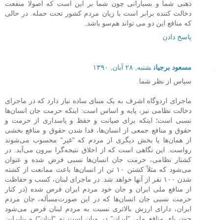
ذهنی شما و بسیارانی چون شما بر این است که اصولا منفعت
دخالت کننده برابر است با زیان مردم کشور تحت حمله. در حالی
که منافع این دو می تواند هم‌سو باشد.
پاسخ دادن
مسعود برجیان
شنبه, ۲۸ آبان, ۱۳۹۰
سپاس از نظر شما.
ماجرای اردوگاه اشرف به یک مبنای ساده نیاز دارد که در ماجرای
دخالت نظامی نیز، پایه و اساس است: اینکه حرمت جان انسان‌ها
نسبی است؛ اینکه برای صیانت و حفظ و پاسداری از حرمت و
حقوق و منافع جمعی از انسان‌ها، فدا شدن حقوق و منافع بخشی
از همان‌ها یا بخش دیگری از مردم که "غیر" محسوب می‌شوند
رواست. این نگاهی است که از اخلاق نتیجه‌گرا بیرون می‌آید. در
کشتار نظامی، حرمت جان انسان‌ها نسبی فرض شده و عنوان
می‌شود که مثلاً کشتن ۱۰ تن از انسان‌ها باعث ممانعت از کشته
شدن ۱۰۰ نفر از آنها خواهد شد. در ماجرای لبنان، کسب و حفاظت
از منافع ملی ایران و جان خود مردم ایران فرض شده (در کنار
حرمت نسبی جان انسان‌ها که در این صورت‌مسأله، جان مردم
ایران، دارای ارزش بالاتری نسبت به مردم لبنان فرض می‌شود
چون پای منافع ملی "ایران" در میان است نه "لبنان") و بنابراین