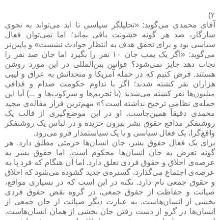
۲)
آقای محمدی می‌گوید: «تحلیلگر سیاسی تا ابد می‌تواند به نحوی
سازگار، ضد هر گونه خشونت باقی بماند؛ اما نمی‌توان فعال
سیاسی بود و برای تحقق هدف به انتظار حوادث نشست» و پایین‌تر
می‌گوید: «اگر یک بمب جان ۱۰ نفر را بگیرد اما جان صد نفر را
نجات دهد جایز نمی‌شود؟ قوانین بین‌المللی در این مورد روشن
هستند. فرض کنیم که در حمله آمریکا و متحدانش به عراق و لیبی
هزاران نفر کشته شدند؛ اگر با تداوم حکومت صدام و قذافی
میلیون‌ها نفر کشته می‌شدند (با تحریم‌ها و سرکوب‌ها و ...) آیا این
حمله‌ی نظامی ترجیح نداشته است؟» مهم‌ترین فراز مقاله‌ی مجید
محمدی دقیقاً همین‌جاست. او در این موضع‌گیری از قالب یک
روشنفکر مدافع حقوق بشر بیرون خزیده و در لباس یک روشنفکر
واقع‌گرا، یک فعال سیاسی و یا یک سیاستمدار فرو می‌رود.
برای یک فعال حقوق بشر، جان انسان‌ها حرمتی مطلق دارد. هر
گونه تعرض به جان انسان‌ها محکوم است. اما حقوق بشر به
عرصه‌ی اخلاق و حقوق فردی تعلق دارد. اما آن هنگام که فرد پا به
عرصه‌ی اجتماع می‌گذارد، گستره‌ی جدید گشوده می‌شود که اخلاق
و حقوق جمعی نام دارد. نکته در این است که در بسیاری مواقع،
صیانت و حفاظت از حقوق جمعی، در گروه نقض حقوق فردی
بخشی از انسان‌هاست. به عبارت دیگر صیانت از جان جمعی از
انسان‌ها در گرو از دست رفتن جان بخشی از همان انسان‌هاست.