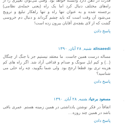
قدرت در ذهن دارد وابسته خواهد بود. وقتی می‌توان تغییری را از
راه‌های مختلف دنبال کرد اما یک راه (یعنی حمله‌ی نظامی)
برجسته شده و به عنوان تنها راه و تنها راهکار تبلیغ و ترویج
می‌شود آن وقت است که باید چشم گرداند و دنبال دم خروسی
گشت که از لای بقچه‌ی آقایان بیرون زده است!
پاسخ دادن
alisaeedi
شنبه, ۲۸ آبان, ۱۳۹۰
مساله درست همین جاست. ما معتقد نیستیم جز با جنگ از چنگال
{...} و کیم ایل سونگ و صدام و قذافی آزاد شد. اگر راه های کم
هزینه تری بود قطعا ارجح بود. ولی شما بگویید، چه راه حلی می
شناسید؟
پاسخ دادن
مسعود برجیان
شنبه, ۲۸ آبان, ۱۳۹۰
اتفاقاً در فکر نوشتن یادداشتی در همین زمینه هستم. عمری باقی
باشد در همین چند روزه....
پاسخ دادن