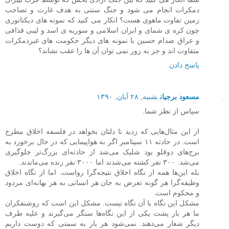
دمکرات انجام می شود و جنگ سنتی به هدف غارت و تصاحب
زمین تفاوت ماهوی هست؟ انکار می کنید که نمونه های دیکتاتوری
چون کره ی شمای و ایران اسلامی و سوریه ی اسد و لیبی قذافی
و عراق صدام حسین با نمونه های دیگر حکومت های غیردمکرات
متفاوت اند و جز به زور نمی توان آن ها را عقب نشاند؟
پاسخ دادن
مسعود برجیان
شنبه, ۲۸ آبان, ۱۳۹۰
سپاس از نظر شما.
از این مثال‌هایی که زدید تا دلتان بخواهد در فلسفه اخلاق مطرح
است. در حادثه ۱۱ سپتامبر اگر به هواپیمایی که در حال برخورد به
برج‌های دوقلو بود شلیک می‌شد از حادثه‌ای بزرگ‌تر جلوگیری
می‌شد. ۳۰۰ نفر کشته می‌شدند اما ۳۰۰۰ نفر زنده می‌ماندند.
بله این‌ها همه از نگاه اخلاق نتیجه‌گرا رواست. اما از نگاه اخلاق
وظیفه‌گرا هر گونه تعرض به جان هر انسانی به هر بهانه‌ای مردود
و محکوم است.
مشکل این نگاه یا آن نگاه نیست. مشکل این است که روشنفکران
ما هر بار پشت یکی از این نگاه‌ها سنگر می‌گیرند و علیه طرف
دیگر شعار می‌دهند. نمی‌شود هر بار به سمتی که دوست داریم