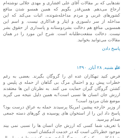
نقدهایی که بر مقالات آقای علی افشاری و مهدی جلالی نوشته‌ام
ارجاع می‌دهم. همین‌قدر بگویم که همین همسو شدن منافع
کشورهای غربی و مردم مداخله‌شونده، اثبات می‌کند که این
مداخله از سر دلسوزی و ایثار و فداکاری نیست. و اسم این
همسویی منافع هم دخالت بشردوستانه و پاسداری از حقوق بشر
نیست. دخالت منفعت‌طلبانه است. شرح این مورد را در همان
مقالات می‌توانید بخوانید.
پاسخ دادن
علی
شنبه, ۲۸ آبان, ۱۳۹۰
فرض کنید تبهکاران عده ای را گروگان بگیرند. بعضی به رغم
خطرات پیش رو و احتمال مرگ بی گناهان از حمله ی پلیس و
کشتن گروگان گیران حمایت می کنند. به نظرتان این ها معتقدند
ارزش جان انسان ها نسبی است؟به همین دلیل نتیجه می گیرید
موضع شان مردود است؟
از وزیر خارجه پیشین امریکا پرسیدند حمله به عراق درست بود؟
پاسخ داد این را از استخوان های پوسیده ی گورهای دسته جمعی
صدام بپرسید.
با تعریف شما کسی که ارزش جان انسان ها را نسبی نمی بیند
موجود خطرناکی است که در خدمت آدمکشان است.
شما انکار می کنید که بین جنگ آزادی بخش که توسط غرب لیبرال