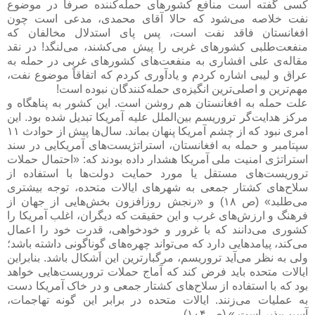
کسی گفته است منافع کشورهای حمله‌کننده صرفاً در موضوع
نفت خلاصه می‌شود که حالا آقای محمدی، مدعی است چون
افغانستان فاقد نفت است، پس پای استدلال مخالفان که
منفعت‌طلبی کشورهای غربی را پیش می‌کشند، می‌لنگد! در نقد
مقاله‌ی علی افشاری به منفعت‌های کشورهای غربی در حمله به
عراق و لیبی اشاره کردم و یادآوری کردم که اتفاقاً موضوع نفت،
مهم‌ترین و اصلی‌ترین انگیزه‌ی حمله‌کنندگان نبوده است!
علت حمله به افغانستان هم روشن است. این کشور به پناهگاه و
مرکز هدایت‌گر تروریسم بین‌الملل علیه آمریکا تبدیل شده بود. این
امری نبود که از چشم آمریکا پنهان بماند. سال‌ها پیش از حوادث ۱۱
سپتامبر و حمله به افغانستان، استراتژیست‌های آمریکایی در سند
استراتژی امنیت ملی آمریکا هشدار داده بودند که: «احتمال حملات
تروریست‌های مستقل یا مورد حمایت دولت‌ها با استفاده از
سلاح‌های کشتار جمعی به شهرهای ایالات متحده، توجه بیشتری
می‌طلبد» (ص ۱۸) و «رنجش روزافزون بخش‌هایی از جهان از
فرهنگ و ارزش‌های غرب و این حقیقت که دیگران، اغلب آمریکا را
کشوری می‌دانند که با غرور و خودخواهی، قدرت خود را اعمال
می‌کند، پیامدهایی دارد که می‌تواند چهره‌های گوناگونی داشته باشد؛
ولی به نظر می‌آید تروریسم، مرگبارترین این اَشکال باشد. بنابراین
ایالات متحده باید فرض کند که آماج حملات تروریست‌هایی خواهد
بود که با استفاده از سلاح‌های کشتار جمعی و در خاک آمریکا دست
به عملیات می‌زنند. ایالات متحده در برابر این گونه تهاجمات،
آسیب‌پذیر است.» (ص ۱۰۴)