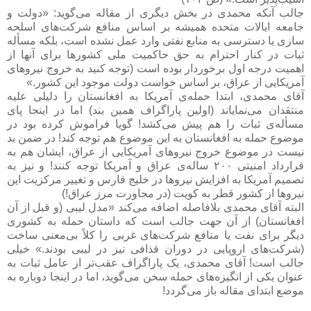
جالب آنکه محمدی در بخش دیگری از مقاله می‌گوید: «دولت و
جامعه ایالات متحده همیشه بر اساس منافع شرکت‌های اسلحه
سازی یا دسترسی به منابع نفتی وارد عمل نشده است، بلکه مسأله
ثبات در کنار احترام به حق حاکمیت ملی کشورها برای آنها از
اهمیت درجه اول برخوردار بوده است (توجه کنید به خروج نیروهای
آمریکایی از عراق، بر اساس خواست دولت موجود این کشور.»
آقای محمدی، ابتدا حمله‌ی آمریکا به افغانستان را دلیلی علیه
منتقدان می‌نمایاند (اولین پاراگراف همین بند) اما در اینجا پای
مسأله‌ی ثبات را هم پیش می‌کشد! گویا فراموش کرده بود در
موضوع حمله به افغانستان به این موضوع هم توجه کند! در ضمن بد
نیست در موضوع خروج نیروهای آمریکایی از عراق، ایشان هم به
قرارداد امنیتی ۲۰۰ ساله‌ی عراق و آمریکا توجه کنند! و نیز به
تصمیم آمریکا به افزایش نیروها در خلیج فارس و تغییر مرکزیت این
نیروها از کشور قطر به کویت (در مجاورت مرز عراق!)
البته آقای محمدی بلافاصله اضافه می‌کند «مدل لیبی (و قبل از آن
افغانستان) از آن جهت جالب است که داستان حمله به کشوری
دیگر برای نفت یا منافع شرکت‌های غربی را کلاً بی‌معنی ساخت
(شرکت‌های اروپایی در دوران قذافی نیز در لیبی بودند.» خیلی
جالب است! آقای محمدی، یک پاراگراف عقب‌تر از عامل ثبات به
عنوان یکی از انگیزه‌های حمله سخن می‌گوید، اما در اینجا دوباره به
موضع ابتدای مقاله باز می‌گردد!