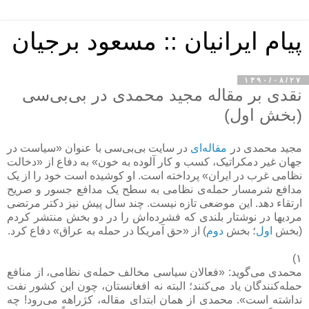
پیام ایرانیان :: مسعود برجیان
۱۳۹۰/۰۸/۲۷
نقدی بر مقاله مجید محمدی در بی‌بی‌سی
(بخش اول)
مجید محمدی در
مقاله‌ای
در سایت بی‌بی‌سی با عنوان «سیاست در
جهان غیر دمکراتیک، کسب و کار آلوده به خون» به دفاع از «دخالت
نظامی غرب در ایران» پرداخته است. او کوشیده است خود را از یک
مدافع شرمسار حمله‌ی نظامی به سطح یک مدافع جسور و صریح
ارتقاء دهد. این موضعی تازه نیست. چند سال پیش نیز دکتر مرتضی
مردیها در نوشتار بلندی که فشرده‌اش را در دو بخش منتشر کردم
(بخش
اول
؛ بخش
دوم
) از «حق آمریکا در حمله به عراق» دفاع کرد.
۱)
محمدی می‌گوید: «فعالان سیاسی مخالف حمله‌ی نظامی، از منافع
حمله‌کنندگان یاد می‌کنند؛ البته نه افغانستان، چون این کشور نفت
نداشته است». محمدی از همان ابتدای مقاله، کژراهه می‌رود! چه