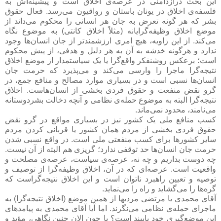
این بحث درازدامنی در عرصه‌ی اخلاق است و پیشینه‌اش به
فلسفه‌ی اخلاق در یونان باستان و رواقیون می‌رسد. فعال حقوق
بشر که هر گونه تعرض به جان هر انسانی را محکوم می‌داند از
موضع اخلاق وظیفه‌گرایانه (مثلاً اخلاق کانتی) به موضوع نگاه
می‌کند. از این زاویه، هیچ امری ارزشمندتر از جان انسان‌ها وجود
ندارد و هرگونه خدشه به آن به هر دلیل و هدفی، از پیش محکوم
است؛ برعکس روشنفکر واقع‌گرا یا یک سیاستمدار از موضع اخلاق
نتیجه‌گرا ماجرا را وارسی می‌کند و می‌پذیرد که حرمت جان
انسان‌ها نسبی است و در بسیاری موارد مصالح و منافع جمع، در
گرو نقض منفعت و حقوق فردی بخشی از انسان‌هاست. اخلاق
نتیجه‌گرا البته به موضوع حمله‌ی نظامی و آنچه دخالت بشردوستانه
می‌نامند، محدود نمی‌ماند.
کسب منافع ملی یک کشور نیز در بسیاری مواقع در گرو نقض
حقوق فردی بخشی از مردم همان کشور یا قربانی کردن مردم
سایر کشورها برای کسب منفعتی ملی است. در واقع نسبی شدن
حرمت جان انسان‌ها حد توقفی ندارد؛ گریزی هم البته از آن نیست.
چه دوست بداریم و چه نه، عرصه‌ی سیاست، عرصه‌ی مصلحت و
واقعیت است. عرصه‌ای که در آن، اخلاق وظیفه‌گرا از توصیف و
توصیه و تعیین راهبرد ناتوان است و این اخلاق نتیجه‌گراست که
گره‌ها را می‌گشاید و راه را می‌نماید.
آقای محمدی یا مرتضی مردیها از همین موضع (اخلاق نتیجه‌گرا) به
ماجرای حمله‌ی نظامی می‌نگرند. اما آیا آقای محمدی به پیامدهای
این موضع‌گیری خود پایبند است؟ یا چون الان چنین نگاهی، مؤید و