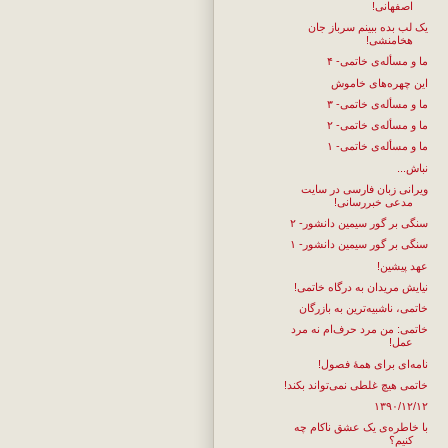
اصفهانی!
یک لب بده ببینم سرباز جان
هخامنشی!
ما و مسأله‌ی خاتمی- ۴
این چهره‌های خاموش
ما و مسأله‌ی خاتمی- ۳
ما و مسأله‌ی خاتمی- ۲
ما و مسأله‌ی خاتمی- ۱
نباش...
ویرانی زبان فارسی در سایت
مدعی خبررسانی!
سنگی بر گور سیمین دانشور- ۲
سنگی بر گور سیمین دانشور- ۱
عهد پیشین!
نیایش مریدان به درگاه خاتمی!
خاتمی، ناشبیه‌ترین به بازرگان
خاتمی: من مرد حرف‌ام نه مرد
عمل!
نامه‌ای برای همهٔ فصول!
خاتمی هیچ غلطی نمی‌تواند بکند!
۱۳۹۰/۱۲/۱۲
با خاطره‌ی یک عشق ناکام چه
کنیم؟