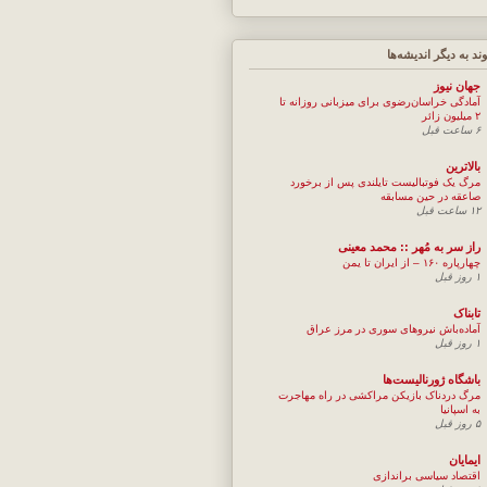
وند به ديگر انديشه‌ها
جهان نيوز
آمادگی خراسان‌رضوی برای میزبانی روزانه تا
۲ میلیون زائر
۶ ساعت قبل
بالاترین
مرگ یک فوتبالیست تایلندی پس از برخورد
صاعقه در حین مسابقه
۱۲ ساعت قبل
راز سر به مُهر :: محمد معینی
چهارپاره ۱۶۰ – از ایران تا یمن
۱ روز قبل
تابناک
آماده‌باش نیروهای سوری در مرز عراق
۱ روز قبل
باشگاه ژورنالیست‌ها
مرگ دردناک بازیکن مراکشی در راه مهاجرت
به اسپانیا
۵ روز قبل
ایمایان
اقتصاد سیاسی براندازی