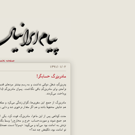
صفحه نخ
۱۳۹۱/۰۱/۰۲
مادربزرگ حسابگر!
پدربزرگم، شغل دولتی نداشت و به رسم بیشتر مردهای قدیم
درآمدی برای مادربزرگم باقی نگذاشت. پسران مادربزرگم (دای
پرداخت می‌کردند.
مادربزرگ از جمع این مقرری‌ها، گذران زندگی می‌کرد و مبلغی
هم جایش محفوظ باشد و هم اگر مقدار درخوری شد و دایی با
مدت کوتاهی پس از این ماجرا، مادربزرگ فوت کرد. یکی از د
هم جمع شوند و صورت‌حساب خرج و مخارج را وسط بگذارند
تو امانت بود، تکلیفش چه شد؟»