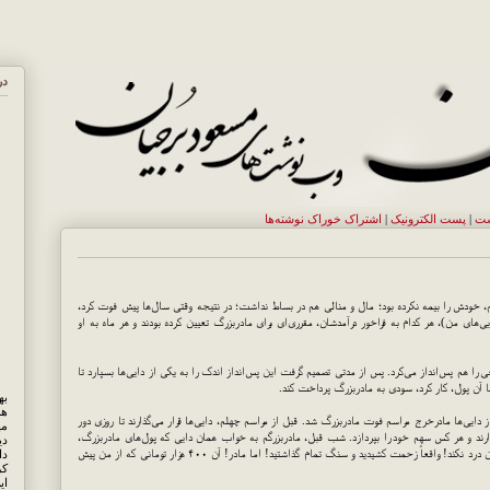
در
ست
|
پست الکترونيک
|
اشتراک خوراک نوشته‌ها
، خودش را بیمه نکرده بود؛ مال و منالی هم در بساط نداشت؛ در نتیجه وقتی سال‌ها پیش فوت کرد،
ی‌های من)، هر کدام به فراخور درآمدشان، مقرری‌ای برای مادربزرگ تعیین کرده بودند و هر ماه به او
 را هم پس‌انداز می‌کرد. پس از مدتی تصمیم گرفت این پس‌انداز اندک را به یکی از دایی‌ها بسپارد تا
 آن پول، کار کرد، سودی به مادربزرگ پرداخت کند.
هم
ایی‌ها مادرخرج مراسم فوت مادربزرگ شد. قبل از مراسم چهلم، دایی‌ها قرار می‌گذارند تا روزی دور
مه
 و هر کس سهم خود را بپردازد. شب قبل، مادربزرگم به خواب همان دایی که پول‌های مادربزرگ،
دی
نزدش به امانت بود می‌آید و می‌گوید: «پسرم! دست همه‌تان درد نکند! واقعاً زحمت کشیدید و سنگ تمام گذاشتید! اما مادر! آن ۴۰۰ هزار تومانی که از من پیش
کر
ای