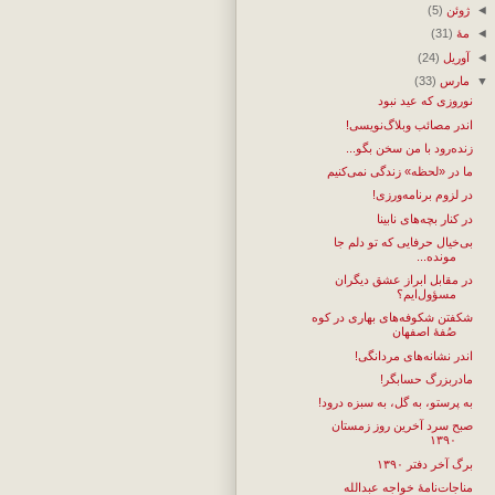
◄
ژوئن
(5)
◄
مهٔ
(31)
◄
آوریل
(24)
▼
مارس
(33)
نوروزی که عید نبود
اندر مصائب وبلاگ‌نویسی!
زنده‌رود با من سخن بگو...
ما در «لحظه» زندگی نمی‌کنیم
در لزوم برنامه‌ورزی!
در کنار بچه‌های نابینا
بی‌خیال حرفایی که تو دلم جا
مونده...
در مقابل ابراز عشق دیگران
مسؤول‌ایم؟
شکفتن شکوفه‌های بهاری در کوه
صُفهٔ اصفهان
اندر نشانه‌های مردانگی!
مادربزرگ حسابگر!
به پرستو، به گل، به سبزه درود!
صبح سرد آخرین روز زمستان
۱۳۹۰
برگ آخر دفتر ۱۳۹۰
مناجات‌نامهٔ خواجه عبدالله