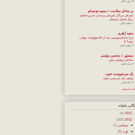
۵ روز قبل
بر ساحل سلامت :: سمیه توحیدلو
معرفی مراکز تفریحی و دیدنی جزیره قشم
برای فصل زمستان
۱ هفته قبل
مجيد زُهَری
چرا داستان‌نویسی بعد از ۵۷ هیچ‌وقت جهانی
نشد؟ 4
۲ هفته قبل
مستور :: محسن مؤمنی
ساختار سیاسی ذهن
۷ ماه قبل
یک سرخپوست خوب
تپانچه باید دم دست باشد
۷ ماه قبل
ان دادن همه
یگانی ماهیانه
(4)
2013
(163)
2012
◄
سپتامبر
(1)
◄
اوت
(9)