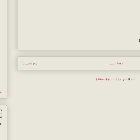
صفحهٔ اصلی
پیام قدیمی تر
اشتراک در:
نظرات پیام (Atom)
نش
با
◄
▼