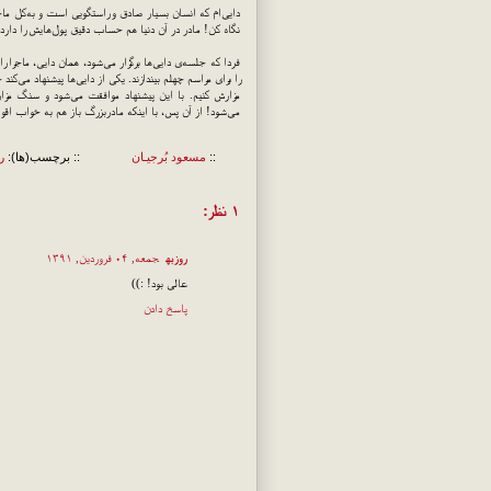
دایی‌ام که انسان بسیار صادق و راستگویی است و به‌کل ماجرا
نگاه کن! مادر در آن دنیا هم حساب دقیق پول‌هایش را دارد!
فردا که جلسه‌ی دایی‌ها برگزار می‌شود، همان دایی، ماجرا 
را برای مراسم چهلم بیندازند. یکی از دایی‌ها پیشنهاد می‌
مزارش کنیم. با این پیشنهاد موافقت می‌شود و سنگ مزا
می‌شود! از آن پس، با اینکه مادربزرگ باز هم به خواب اقو
::
مسعود بُرجيـان
:: برچسب(ها):
ر
۱ نظر:
روزبه
جمعه, ۰۴ فروردین, ۱۳۹۱
عالی بود! :))
پاسخ دادن