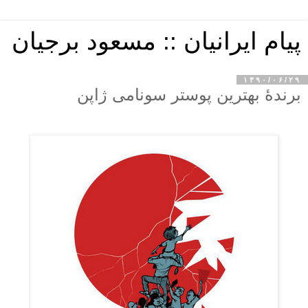
پیام ایرانیان :: مسعود برجیان
۱۳۹۰/۰۶/۲۹
برندهٔ بهترین پوستر سونامی ژاپن