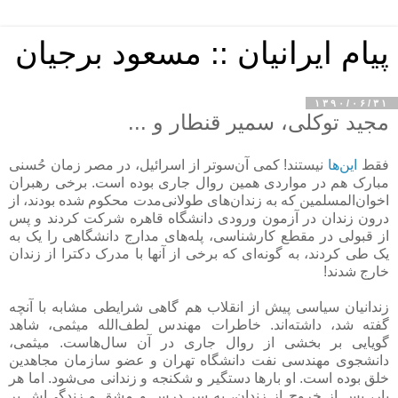
پیام ایرانیان :: مسعود برجیان
۱۳۹۰/۰۶/۳۱
مجید توکلی، سمیر قنطار و ...
فقط
این‌ها
نیستند! کمی آن‌سوتر از اسرائیل، در مصر زمان حُسنی
مبارک هم در مواردی همین روال جاری بوده است. برخی رهبران
اخوان‌المسلمین که به زندان‌های طولانی‌مدت محکوم شده بودند، از
درون زندان در آزمون ورودی دانشگاه قاهره شرکت کردند و پس
از قبولی در مقطع کارشناسی، پله‌های مدارج دانشگاهی را یک به
یک طی کردند، به گونه‌ای که برخی از آنها با مدرک دکترا از زندان
خارج شدند!
زندانیان سیاسی پیش از انقلاب هم گاهی شرایطی مشابه با آنچه
گفته شد، داشته‌اند. خاطرات مهندس لطف‌الله میثمی، شاهد
گویایی بر بخشی از روال جاری در آن سال‌هاست. میثمی،
دانشجوی مهندسی نفت دانشگاه تهران و عضو سازمان مجاهدین
خلق بوده است. او بارها دستگیر و شکنجه و زندانی می‌شود. اما هر
بار، پس از خروج از زندان، به سر درس و مشق و زندگی‌اش بر