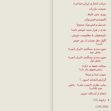
حرکت انتحاری ایرانی‌جماعت!
نصیحت مادرانه
روزی چنین غلیظ...
اکتیویسم فیس‌بوکی
جی‌میل و فیس‌بوک ممنوع!
نقدی ز هزار نسیه خوشتر باشد!
دلمشغولی با مظلومیت خویش...
کآواز دهل شنیدن از دور خوش
است!
صورت‌بندی مسأله‌ی «ایران اتمی»
- بخش دوم
صورت‌بندی مسأله‌ی «ایران اتمی»
- بخش اول
مملکت فقط به «یک»
رئیس‌جمهور نیاز دارد!
سوتی صدا و سیما!
گزارش‌نامچه‌ی امروز...!
مبانی نظری «امنیت ملی» - بخش
دوم (پایانی)
انتقام از آیت‌الله خمینی
◄
ژانویهٔ
(31)
(138)
2011