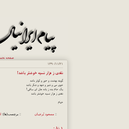
صفحه نخ
۱۳۹۰/۱۱/۲۱
نقدی ز هزار نسیه خوشتر باشد!
گویند بهشت و حور و کوثر باشد
جوی می و شیر و شهد و شکر باشد
یک جام بده ز باده هان ای ساقی!
نقدی ز هزار نسیه خوشتر باشد
خیام
::
مسعود بُرجيـان
:: برچسب(ها):
ا
۱ نظر: