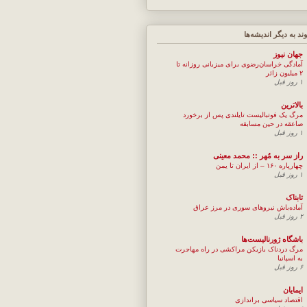
وند به ديگر انديشه‌ها
جهان نيوز
آمادگی خراسان‌رضوی برای میزبانی روزانه تا
۲ میلیون زائر
۱ روز قبل
بالاترین
مرگ یک فوتبالیست تایلندی پس از برخورد
صاعقه در حین مسابقه
۱ روز قبل
راز سر به مُهر :: محمد معینی
چهارپاره ۱۶۰ – از ایران تا یمن
۱ روز قبل
تابناک
آماده‌باش نیروهای سوری در مرز عراق
۲ روز قبل
باشگاه ژورنالیست‌ها
مرگ دردناک بازیکن مراکشی در راه مهاجرت
به اسپانیا
۶ روز قبل
ایمایان
اقتصاد سیاسی براندازی