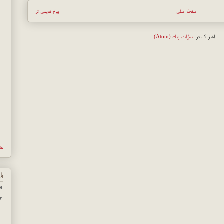
صفحهٔ اصلی
پیام قدیمی تر
اشتراک در:
نظرات پیام (Atom)
نش
با
◄
▼