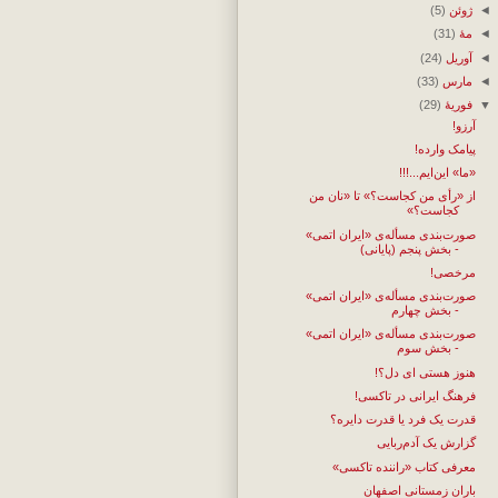
◄
ژوئن
(5)
◄
مهٔ
(31)
◄
آوریل
(24)
◄
مارس
(33)
▼
فوریهٔ
(29)
آرزو!
پیامک وارده!
«ما» این‌ایم...!!!
از «رأی من کجاست؟» تا «نان من
کجاست؟»
صورت‌بندی مسأله‌ی «ایران اتمی»
- بخش پنجم (پایانی)
مرخصی!
صورت‌بندی مسأله‌ی «ایران اتمی»
- بخش چهارم
صورت‌بندی مسأله‌ی «ایران اتمی»
- بخش سوم
هنوز هستی ای دل؟!
فرهنگ ایرانی در تاکسی!
قدرت یک فرد یا قدرت دایره؟
گزارش یک آدم‌ربایی
معرفی کتاب «راننده تاکسی»
باران زمستانی اصفهان