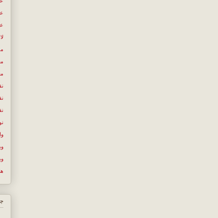
عب
عص
عل
لا
مص
مع
مع
نق
نق
نق
نو
وا
وب
وب
ها
جس