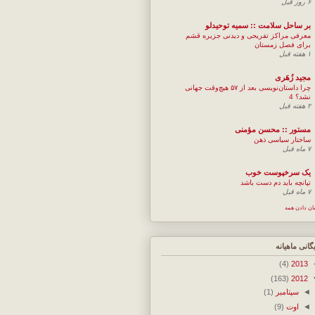
۶ روز قبل
بر ساحل سلامت :: سمیه توحیدلو
معرفی مراکز تفریحی و دیدنی جزیره قشم
برای فصل زمستان
۱ هفته قبل
مجيد زُهَری
چرا داستان‌نویسی بعد از ۵۷ هیچ‌وقت جهانی
نشد؟ 4
۲ هفته قبل
مستور :: محسن مؤمنی
ساختار سیاسی ذهن
۷ ماه قبل
یک سرخپوست خوب
تپانچه باید دم دست باشد
۷ ماه قبل
ان دادن همه
یگانی ماهیانه
(4)
2013
(163)
2012
◄
سپتامبر
(1)
◄
اوت
(9)