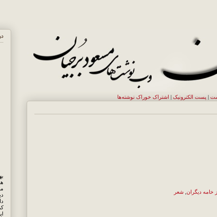
در
ست
|
پست الکترونيک
|
اشتراک خوراک نوشته‌ها
هم
مه
ز خامه دیگران
,
شعر
دی
کر
ای