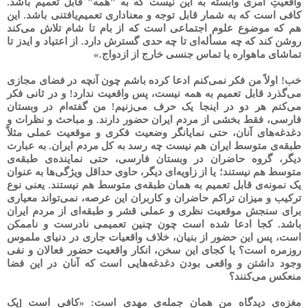
واقعیتِ امری وابسته به این نیست که به "همه" قابل تعمیم باشد.
کافی است که به شمار قابل توجه و معناداری تعمیم‌یافتنی باشد. این
هم که موضوع علوم اجتماعی است که از بام تا شام تلاش می‌کند
روشن کند که چه مسأله‌ای تا چه حدی گسترش دارد. از اعتیاد و ایدز تا
تماشای ماهواره یا تماس جنسی خارج از ازدواج.»
خب! اولاً من فکر نمی‌کنم ادعا کرده باشم چون آنچه در فضای مجازی
می‌گذرد قابل تعمیم به همه نیست، پس واقعیت ندارد! و در ثانی فکر
می‌کنم هر دو در اینجا یک حرف می‌زنیم! من گفته‌ام در وبستان
فارسی، فقط بخشی از مردم ایران حضور دارند. و مباحث و نظرات و
دغدغه‌های آنان، حتی نمایانگر وضعیت فکری و موقعیت عملی مثلاً
طبقه‌ی متوسط ایران هم نیست چه رسد به کل مردم ایران. به عبارت
دیگر، گروه حاضران در وبستان فارسی، حتی نماینده‌ی طبقه‌ی
متوسط هم نیستند؛ یا از زاویه‌ای دیگر، حاوی حداقل ویژگی‌ها به عنوان
یک نمونه‌ی قابل تعمیم به همان طبقه‌ی متوسط هم نیستند. یعنی نوع
ترکیب و میزان تراکم حاضران و کاربران این عرصه، نمی‌تواند معیاری
برای سنجش موقعیت نظری و عملی قشر و طبقه‌ای از مردم ایران
باشد. کجا ادعا شده است چون چنین تعمیمی نادرست و ناممکن
است، پس این حضور از بنیان، خلاف واقعیات جاری در دنیای ملموس
روزمره است؟ یا کجای این سخن، انکار واقعیت حضور فعالان و نفی
وجود داشتن و واقعی بودن دغدغه‌هایی است که آنان در این فضا
منعکس می‌کنند؟
مغزه‌ی دیدگاه من همان جمله‌ی مهدی است: «کافی است [یک