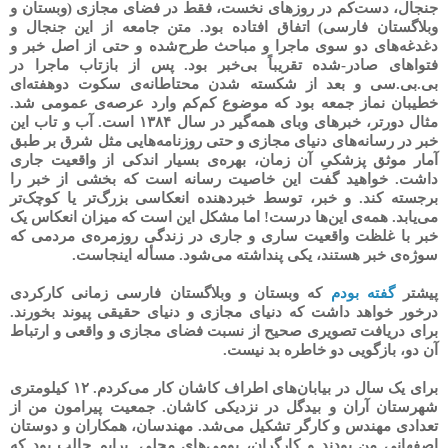
جنجال، دست‌کم در روزهای نخست، فقط در فضای مجازی (وبستان و
وبلاگستان فارسی) اتفاق افتاده بود. متن جامعه از این جنجال و
دغدغه‌های دو سوی ماجرا و مباحث طرح‌شده و حتی از اصل خبر و
فتواهای صادر-شده تقریباً بی‌خبر بود. پس از بازتاب ماجرا در
بی.بی.سی و بعد از شکسته شدن محتاطانه‌ی سکوت دوهفته‌ای
خطیبان نماز جمعه بود که موضوع کم‌کم وارد عرصه‌ی عمومی شد.
مثال دورتر، خبرهای وبای همه‌گیر در سال ۱۳۸۴ است. آب و تاب این
خبر در رسانه‌های دنیای مجازی و حتی روزنامه‌هایی مثل شرق بر طبق
آمار موثق پزشکیِ آن زمان، بهره‌ی بسیار اندکی از واقعیت جاری
داشت. خواهید گفت این خاصیت رسانه است که بخشی از خبر را
برجسته کند. و خبر، توسط خبردهنده انعکاسی بزرگ‌تر یا کوچک‌تر
می‌یابد. همه‌ی این‌ها درست! اما مشکل این است که میزان انعکاس یک
خبر با غلظت واقعیت ساری و جاری در زندگی روزمره‌ی مردمی که
سوژه‌ی خبر هستند، یکی پنداشته می‌شود. مسأله اینجاست.
پیشتر
گفته بودم
که وبستان و وبلاگستان فارسی زمانی کارکردی
درخور خواهد داشت که دنیای مجازی و دنیای حقیقی پیوند بخورند.
برای دریافت تصویری صحیح از نسبت فضای مجازی و واقعی و ارتباط
آن دو، بازگویی دو خاطره بد نیست.
برای یک سال در بیابان‌های اطراف کاشان کار می‌کردم. ۱۲ کیلومتری
شهرستان آران و بیدگل در نزدیکی کاشان. جمعیت پیرامون من از
تعدادی مهندس و کارگر تشکیل می‌شد. مهندسان، همکاران و دوستان
اصفهانی من بودند و کارگران، بومی‌های محلی. برایم جالب بود که