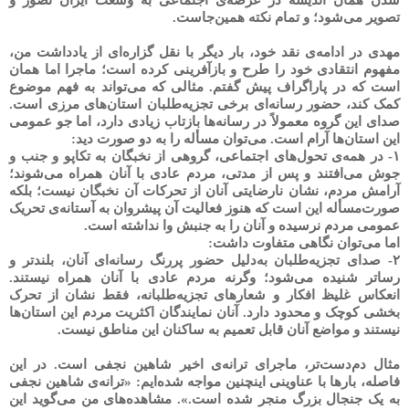
تصویر می‌شود؛ و تمام نکته همین‌جاست.
مهدی در ادامه‌ی نقد خود، بار دیگر با نقل گزاره‌ای از یادداشت من،
مفهوم انتقادی خود را طرح و بازآفرینی کرده است؛ ماجرا اما همان
است که در پاراگراف پیش گفتم. مثالی که می‌تواند به فهم موضوع
کمک کند، حضور رسانه‌ای برخی تجزیه‌طلبان استان‌های مرزی است.
صدای این گروه معمولاً در رسانه‌ها بازتاب زیادی دارد، اما جو عمومی
این استان‌ها آرام است. می‌توان مسأله را به دو صورت دید:
۱- در همه‌ی تحول‌های اجتماعی، گروهی از نخبگان به تکاپو و جنب و
جوش می‌افتند و پس از مدتی، مردم عادی با آنان همراه می‌شوند؛
آرامش مردم، نشان نارضایتی آنان از تحرکات آن نخبگان نیست؛ بلکه
صورت‌مسأله این است که هنوز فعالیت آن پیشروان به آستانه‌ی تحریک
عمومی مردم نرسیده و آنان را به جنبش وا نداشته است.
اما می‌توان نگاهی متفاوت داشت:
۲- صدای تجزیه‌طلبان به‌دلیل حضور پررنگ رسانه‌ای آنان، بلندتر و
رساتر شنیده می‌شود؛ وگرنه مردم عادی با آنان همراه نیستند.
انعکاس غلیظ افکار و شعارهای تجزیه‌طلبانه، فقط نشان از تحرک
بخشی کوچک و محدود دارد. آنان نمایندگان اکثریت مردم این استان‌ها
نیستند و مواضع آنان قابل تعمیم به ساکنان این مناطق نیست.
مثال دم‌دست‌تر، ماجرای ترانه‌ی اخیر شاهین نجفی است. در این
فاصله، بارها با عناوینی اینچنین مواجه شده‌ایم: «ترانه‌ی شاهین نجفی
به یک جنجال بزرگ منجر شده است.». مشاهده‌های من می‌گوید این