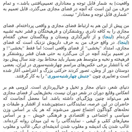
واقعیت] به شمار قابل توجه و معناداری تعمیم‌یافتنی باشد.» و تمام
حرف من این است که آنچه در فضای مجازی می‌گذرد، قابل تعمیم به
"شماری قابل توجه و معنادار" نیست.
من پیش از این هم به ارتباط فضای مجازی و واقعی پرداخته‌ام. فضای
مجازی را به کافه نادری روشنفکران و فرهیختگان و قشر نخبه تشبیه
کرده‌ام (
اینجا
) و از تأثیرگذاری وبستان و وبلاگستان سخن گفته‌ام
(
اینجا
). در واقع حرف من به حرف داریوش نزدیک است که فضای
مجازی، امتداد "بخشی" از فضای واقعی است؛ اما فقط "بخشی"! و
در تعمیم برآیند آنچه در آن می‌گذرد به حتی همان قشر روشنفکر و
فرهیخته و نخبه و متوسط هم بسیار باید محتاط بود. چند سال پیش بود
که با انتشار برخی عکس‌های مراسم چهارشنبه‌سوری در ایران، بعضی
دوستان دور از وطن، تصور کردند حرکتی بزرگ و اعتراضی آغاز شده
است و تعابیری چون "
جنبش چهارشنبه‌سوری
" را به کار گرفتند.
دنیای شعر، دنیای مجاز و تخیل و خیال‌پردازی است. لزومی هم بر
انعکاس وقایع دوران در شعر دوران نیست. بخش‌هایی از فضای مجازی
هم می‌تواند چنین ویژگی‌ای داشته باشد. اما معضل آنجاست که
حاضران در این عرصه، نمایندگانی دستچین‌شده از اقشار و طبقات و
نحله‌های گوناگون اجتماع تصور می‌شوند که هر یک بر اساس وزن
سیاسی و اجتماعی و اقتصادی و فرهنگی خویش – و بر اساس
معیارهای کمّی و کیفی - نمایندگانی را به این میدان روانه کرده‌اند.
غالب شدن یک اندیشه و مغلوب شدن اندیشه‌ای دیگر، غالب و مغلوب
شدن همان اندیشه در عرصه‌ی اجتماعی به وسعت ایران تصور و