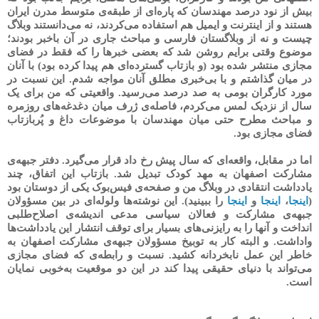
بیش از نود درصد مهندسان که پاره‌ای از طبقه‌ی متوسط مدرن ایران
هستند و از اینترنت و ایمیل هم استفاده می‌کردند، نه می‌دانستند وبلاگ
چیست و نه از وبلاگستان فارسی و مباحث جاری در آن باخبر بودند؛
موضوع وقتی برایم روشن شد که بعضی خبرها را که فقط در فضای
مجازی منتشر شده بود (و بازتاب گسترده‌ای هم پیدا کرده بود) با آنان
در میان گذاشتم و با بی‌خبری مطلق آنان مواجه شدم. این نسبت در
مورد کارگران بومی به صد درصد می‌رسید. واقعیتی که من برای یک
سال از نزدیک لمس می‌کردم، فاصله‌ی ژرف میان دغدغه‌های روزمره
و مباحث مطرح حتی میان مهندسان با موضوعات داغ و پُربازتاب
فضای مجازی بود.
اما در مقابل، واقعه‌ای که سال پیش رخ داد قرار می‌گیرد. دفتر جبهه‌ی
مشارکت اصفهان به مهد کودک تبدیل شد. بازتاب این اتفاق، چند
یادداشت انتقادی در وبلاگ من و صفحه‌ی فیس‌بوک یکی از دوستان بود
(
اینجا
،
اینجا
و
اینجا
را ببینید). این نوشته‌ها ولوله‌ای در بین مسؤولان
جبهه‌ی مشارکت و فعالان سیاسی مدعی اندیشه‌ی اصلاح‌طلبی
انداخت و آنها را به رایزنی‌های بسیار برای توقف انتشار این یادداشت‌ها
واداشت. و البته کار به توبیخ مسؤولان جبهه‌ی مشارکت اصفهان به
خاطر این عمل نابخردانه کشید. نسبت و رابطه‌ی که فضای مجازی
می‌تواند با دنیای حقیقی پیدا کند در این دو موقعیت به‌خوبی نمایان
است.