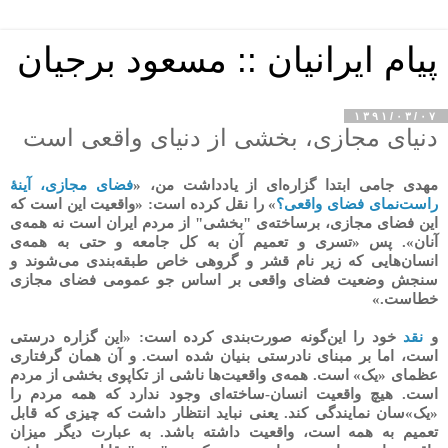
پیام ایرانیان :: مسعود برجیان
۱۳۹۱/۰۳/۰۷
دنیای مجازی، بخشی از دنیای واقعی است
مهدی جامی ابتدا گزاره‌ای از یادداشت من، «
فضای مجازی، آینهٔ
راست‌نمای فضای واقعی؟
» را نقل کرده است: «واقعیت این است که
این فضای مجازی، برساخته‌ی "بخشی" از مردم ایران است نه همه‌ی
آنان». پس «تسری و تعمیم آن به کل جامعه و حتی به همه‌ی
انسان‌هایی که زیر نام قشر و گروهی خاص طبقه‌بندی می‌شوند و
سنجش وضعیت فضای واقعی بر اساس جو عمومی فضای مجازی
خطاست.»
و
نقد
خود را این‌گونه صورت‌بندی کرده است: «این گزاره درستی
است، اما بر مبنای نادرستی بنیان شده است. و آن همان گرفتاری
عظمای «یک» است. همه‌ی واقعیت‌ها ناشی از تکاپوی بخشی از مردم
است. هیچ واقعیت انسان-ساخته‌ای وجود ندارد که همه مردم را
«یک»سان نمایندگی کند. یعنی نباید انتظار داشت که چیزی که قابل
تعمیم به همه است، واقعیت داشته باشد. به عبارت دیگر میزان