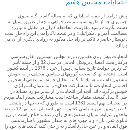
انتخابات مجلس هفتم
پيش درآمد: از جمله انتقاداتي كه به مقاله گام به گام بسوي
جمهوري چه از طريق سيستم نظرخواهي و چه از طريق ايميل به
دست نگارنده رسيد مقاومت محافظه كاران در مقابل «مبارزه
مسالمت آميز و دمكراتيك» و در نتيجه ناكارامدي اين راه حل است
. نوشتار حاضر با تاكيد بر راه حل مذكور به زواياي ديگري از آن مي
پردازد.
انتخابات پيش روي هفتمين دوره مجلس مهمترين اتفاق سياسي
دركنار بحث امضاي پروتكل الحاقي در سال 82 و از جمله تأثير
گذارترين حوادث تاريخ سياسي پس از خرداد 1376 در آينده كشور
است. دغدغه اي كه سخت گروههاي سياسي مختلف را به خويش
مشغول داشته و هر يك با نگاه و تحليل خويش مواضعي از«تحريم
احتمالي انتخابات» تا «مشاركت فعال» را به عنوان استراتژي
خويش برگزيده اند. آنچه اين انتخابات را از ساير موارد مشابه در
طي 6 سال گذشته متمايز ساخته است مشاركت بسيار اندك مردم
در انتخابات نهم اسفند 1381 است به طوري كه نه تنها در پايتخت
كه در دومين شهر سياسي كشور ـ شهر اصفهان ـ نيز تنها 12 درصد
واجدين شرايط به پاي صندوق هاي رأي رفتند و جناح راست در زير
تابلوي «درد نان» و با چهره هاي نه چندان مشهور با سازماندهي
فوق العاده و در عين حال ناآشكار به راحتي كليه كانديداهاي خود را