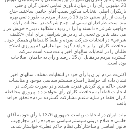
20 ميليوني رأي را در ميان ناباوري تمامي تحليل گران و حتي
بازيگران اصلي انتخابات مذكور نصيب آقاي خاتمي ساختند. جناح
راست از رأي سنتي حدود 15 درصد از مردم به طور دائمي بهره
مند است. طرفداران سنتي اين جناح شركت در انتخابات را يك
«واجب شرعي» دانسته و آنرا در رديف «تكاليف ديني» خويش قرار
مي دهند.بنابراين تعجبي ندارد در هر شرايطي براي اداي «تكليف
شرعي» در انتخابات شركت نموده و طبعاً كانديداهاي همفكر خود ـ
محافظه كاران ـ را بر خواهند گزيد. تنها عاملي كه پيروزي اصلاح
طلبان را در انتخابات سالهاي اخير باعث شده است شركت
گسترده مردم درمقابل آن 15 درصد و رأي به حاميان اصلاحات
بوده است.
اكثريت مردم ايران با رأي خود در انتخابات مختلف سالهاي اخير
نشان داده اند خواستار اصلاح سيستم سياسي موجود و مناسبات
فعلي حاكم بري گردش قدرت هستند و در صورت شركت در
انتخابات قطعاً به محافظه كاران رأي نخواهند داد. پيروزي محافظه
كاران فقط در سايه «عدم مشاركت گسترده مردم» تحقق خواهد
يافت.
ملت ايران در انتخابات رياست جمهوري 1376 با رأي خود به آقاي
خاتمي «اصلاح دروني سيستم سياسي موجود» را در «چارچوب
قانون اساسي و ساختار كلي نظام حاكم فعلي» خواستار شدند.