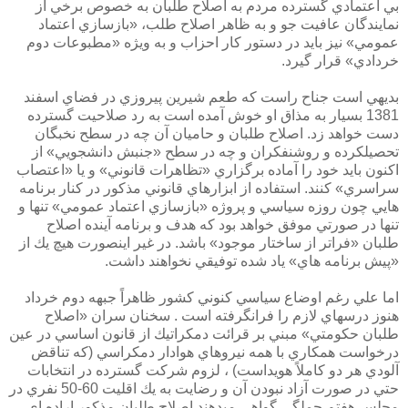
بي اعتمادي گسترده مردم به اصلاح طلبان به خصوص برخي از
نمايندگان عافيت جو و به ظاهر اصلاح طلب، «بازسازي اعتماد
عمومي» نيز بايد در دستور كار احزاب و به ويژه «مطبوعات دوم
خردادي» قرار گيرد.
بديهي است جناح راست كه طعم شيرين پيروزي در فضاي اسفند
1381 بسيار به مذاق او خوش آمده است به رد صلاحيت گسترده
دست خواهد زد. اصلاح طلبان و حاميان آن چه در سطح نخبگان
تحصيلكرده و روشنفكران و چه در سطح «جنبش دانشجويي» از
اكنون بايد خود را آماده برگزاري «تظاهرات قانوني» و يا «اعتصاب
سراسري» كنند. استفاده از ابزارهاي قانوني مذكور در كنار برنامه
هايي چون روزه سياسي و پروژه «بازسازي اعتماد عمومي» تنها و
تنها در صورتي موفق خواهد بود كه هدف و برنامه آينده اصلاح
طلبان «فراتر از ساختار موجود» باشد. در غير اينصورت هيچ يك از
«پيش برنامه هاي» ياد شده توفيقي نخواهند داشت.
اما علي رغم اوضاع سياسي كنوني كشور ظاهراً جبهه دوم خرداد
هنوز درسهاي لازم را فرانگرفته است . سخنان سران «اصلاح
طلبان حكومتي» مبني بر قرائت دمكراتيك از قانون اساسي در عين
درخواست همكاري با همه نيروهاي هوادار دمكراسي (كه تناقض
آلودي هر دو كاملاً هويداست) ، لزوم شركت گسترده در انتخابات
حتي در صورت آزاد نبودن آن و رضايت به يك اقليت 60-50 نفري در
مجلس هفتم جملگي گواهي ميدهند اصلاح طلبان مذكور اراده اي