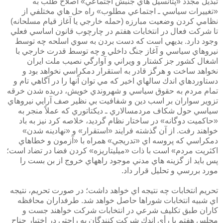
تبديل مجدد «پتانسيل هاي جنبش اجتماعي» اصلاح طلب به
«تغييرات سياسي ـ اجتماعي مطلوب» راه حل هاي مختلفي از
نظامي كردن وضعيت مبارزه (حمله خارجي يا آغاز قيام مسلحانه)
تا شركت فعال در انتخابات هفتم در چارچوب قانون اساسي فعلي
وجود دارد. بديهي است كه دست بردن به سوي اسلحه چه توسط
نيروهاي سياسي و آغاز جنگ داخلي و چه توسط قدرت خارجي با
اشغال كشور جز كشتار و ويراني و آوارگي نصيب ملت ايران
نخواهد ساخت و هرگز قادر به استقرار دمكراسي نخواهد بود و
دستاوردهاي اندك سالهاي اخير كه مي توان آنها را در آگاهي تام و
تمام مردم به حقوق سياسي و شهروندي خويش، دريده شدن خرقه
تزوير سواران بر اسب دين و شفافيت بي نظير صف آرايي نيروهاي
سياسي حول شكاف مردمسالاري ـ ديكتاتوري كه عملاً منجر به
«حاكميت دوگانه» در ساختار نظام گرديد، خلاصه كرد نيز به باد
خواهند رفت. از آن گذشته فرايند «استقرار» و «نهادينه شدن»
دمكراسي كه پروسه اي «تدريجي» همراه با «آزمون و خطاهاي
اكثريت مردم» است با ذات «ميليتاريزه» كردن فضا در تضاد است؛
پس بايد از گزينه هاي مدني موجود راههاي خروج از بن بست را
مورد بررسي و تحليل قرار داد.
تحريم انتخابات چه نتيجه اي خواهد داشت؛ در صورت تحريم، نتيجه
اي شبيه انتخابات شوراها حاصل خواهد شد. طرفداران محافظه
كاران طبق تكليف شرعي در انتخابات شركت خواهند جست و
مجلس هفتم با رأي اندك شركت كنندگان به راحتي در اختيار جناح