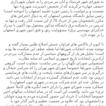
به شوراي شهر فرستاد و آنان نيز مردي را به عنوان شهرداري
«نصف جهان» برگزيدند كه از تخصص «مديريت شهري» تنها
نشست و برخواست با رئيس حوزه علميه اصفهان را آموخته است!
رئيس سابق دانشگاه صنعتي اصفهان كه به دنبال اعتراض هاي
مكرر دانشجويان پس از خرداد 76 از اين سمت كنار رفت و تنها به
تدريس در دانشكده برق دانشگاه مذكور مشغول بود اكنون با مدرك
«دكتراي مهندسي برق» مسؤوليت رتق و فتق امور شهري اصفهان
را بر عهده دارد.
تا كنون از ناكامي هاي فراوان جنبش اصلاح طلبي بسيار گفته و
نوشته شده، انتخابات شوراها اما نقطه عطف اين شكست ها بوده
است؛ تحليل هر يك از گروههاي سياسي از عدم مشاركت مردم در
آزادترين انتخابات تاريخ جمهوري اسلامي كه سايه نظارت
استصوابي شوراي نگهبان را بر سر نداشت، متفاوت است. گروهي
عملكرد شوراها خصوصاً شوراي شهر تهران را كه سراسر جنجال و
درگيري بر سر شهردارهاي متعدد پايتخت و رقابت هاي فرسايشي
دروني بود علت عدم استقبال گسترده مردم از انتخابات مي دانند.
در مقابل عده اي عدم شركت مردم در شهري چون اصفهان با
عملكرد مثبت شوراي شهر را داراي «ضد انگيزه هاي كاملاً عميق
تري» مي دانند. واقعيت اين است كه در تمام انتخابات سالهاي اخير
خصوصاً انتخابات 2 خرداد اين حضور گسترده مردم به ويژه جوانان
و دانشجويان بود كه علاوه بر جمعيت عظيم و تأثير گذار خود با
توجيه و تأثير فكري بي نظير در بين همسالان و خانواده هاي خويش