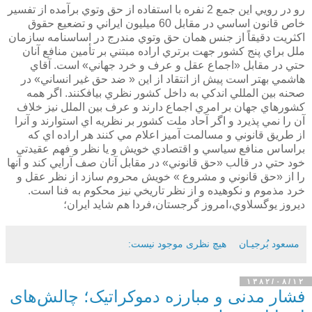
رو در رويي اين جمع 2 نفره با استفاده از حق وتوي برآمده از تفسير
خاص قانون اساسي در مقابل 60 ميليون ايراني و تضعيع حقوق
اكثريت دقيقاً از جنس همان حق وتوي مندرج در اساسنامه سازمان
ملل براي پنج كشور جهت برتري اراده مبتني بر تأمين منافع آنان
حتي در مقابل «اجماع عقل و عرف و خرد جهاني» است. آقاي
هاشمي بهتر است پيش از انتقاد از اين « ضد حق غير انساني» در
صحنه بين المللي اندكي به داخل كشور نظري بيافكنند. اگر همه
كشورهاي جهان بر امري اجماع دارند و عرف بين الملل نيز خلاف
آن را نمي پذيرد و اگر آحاد ملت كشور بر نظريه اي استوارند و آنرا
از طريق قانوني و مسالمت آميز اعلام مي كنند هر اراده اي كه
براساس منافع سياسي و اقتصادي خويش و يا نظر و فهم عقيدتي
خود حتي در قالب «حق قانوني» در مقابل آنان صف آرايي كند و آنها
را از «حق قانوني و مشروع » خويش محروم سازد از نظر عقل و
خرد مذموم و نكوهيده و از نظر تاريخي نيز محكوم به فنا است.
ديروز يوگسلاوي،امروز گرجستان،فردا هم شايد ايران؛
مسعود بُرجيـان
هیچ نظری موجود نیست:
۱۳۸۲/۰۸/۱۲
فشار مدنی و مبارزه دموکراتیک؛ چالش‌های