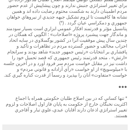
براي تغيير استراتژي جنبش ندارند و چون پيشاپيش از عدم حضور
مردم اطمينان دارند به شكست محتوم رضايت داده اند و همين
نشانه ها كافيست تا لزوم تشكيل جبهه جديدي از نيروهاي خواهان
جمهوري و دمكراسي عيان گردد . (*)
پتانسيل مؤثر و قدرتمند افكار عمومي ابزاري است بسيار سودمند
و ماندگار جهت پيشبرد پروژه «اصلاحات» ؛ الگويي كه همگان در
چندين سال پيش موفقيت آنرا در كشور يوگسلاوي در سايه اتحاد
احزاب مخالف و حضور گسترده مردم در تظاهرات و تأكيد و
پافشاري بر انتخابات «رئيس جمهور جديد» شاهد بودند و سرانجام
«ارتش» ، متحد قدرتمند رئيس جمهوري كه قصد تحميل خود را
داشت نيز در مقابل خواست مردم سر فرود آورد و در آخرين جلسه
با «ميلوسويچ» از او خواست «رأي آزادانه و قانوني مردم» و
خواست «متفاوت» آنان را بپذيرد و رسماً از قدرت كناره گيري كند.
●●●
* تنها كساني كه در بين اصلاح طلبان حكومتي همراه با اجماع
اكثريت نخبگان خارج از حكومت به پايان فاز اول اصلاحات و لزوم
تغيير استراتژي اذعان دارند آقايان عبدي،علوي تبار و آقاجري
هستند.