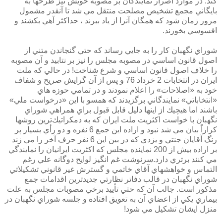
كند. در موارد اصرار نمايندگان بر مصوبه خويش نيز طرحها به
بايگاني مجمع تشخيص مصلحت منتقل مي شد تا آنقدر مشمول
مرور زمان شود كه همگان آنرا از ياد ببرند ، حداكثر آهي بكشند و
افسوسي بخورند.
شوراي نگهبان كار را به جايي رساند كه حتي گنجاندن متني از
اصول قانون اساسي در مصوبه مجلس را نيز بر نتابيد و آن مصوبه
را خلاف اصول قانون اساسي و شرع شناخت! در حالي كه ملت
ايران در انتخابات 2 خرداد 76 و پس از آن گرايش صريح و شفاف
خود به «اصلاحات» را اعلام نمودند و در تمامي حوزه هاي
«انتخاباتي» نمايندگاني برگزيدند كه همسو با اين «درخواست ملي»
باشند اما هيچيك از اينها دليل قابل قبول براي همراهي شوراي
نگهبان با خواست اكثريت ملت ايران كه به دمكراتيك‌ترين روشها
كراراً بيان مي شد نبود و اراده اين جمع 6 نفره و دو رأي بسيار پر
رنگ آقايان جنتي و يزدي كه در بين اين 6 نفر حرف آخر را مي زند
بر اراده بيش از 200 نماينده مجلس كه اكثريت ايرانيان را نمايندگي
مي كنند برتري دارد.سرنوشت غم انگيز لوايح دوگانه علي رغم
التماس و خواهشهاي آقاي خاتمي و گسترش غير قانوني تشكيلاتي
شوراي نگهبان در قالب دفاتر نظارتي جديدترين اقدامات جمع
مذكور است. جالب آن كه حتي تأييد برخي مصوبات مجلس به علت
بيماري يكي از اعضاي آن به تعويق افتاده و جلسه شوراي نگهبان در
منزل ايشان تشكيل مي شود!