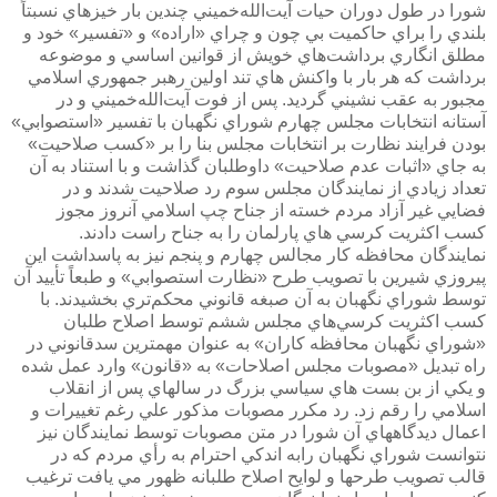
شورا در طول دوران حيات آيت‌الله‌خميني چندين بار خيزهاي نسبتاً
بلندي را براي حاكميت بي چون و چراي «اراده» و «تفسير» خود و
مطلق انگاري برداشت‌هاي خويش از قوانين اساسي و موضوعه
برداشت كه هر بار با واكنش هاي تند اولين رهبر جمهوري اسلامي
مجبور به عقب نشيني گرديد. پس از فوت آيت‌الله‌خميني و در
آستانه انتخابات مجلس چهارم شوراي نگهبان با تفسير «استصوابي»
بودن فرايند نظارت بر انتخابات مجلس بنا را بر «كسب صلاحيت»
به جاي «اثبات عدم صلاحيت» داوطلبان گذاشت و با استناد به آن
تعداد زيادي از نمايندگان مجلس سوم رد صلاحيت شدند و در
فضايي غير آزاد مردم خسته از جناح چپ اسلامي آنروز مجوز
كسب اكثريت كرسي هاي پارلمان را به جناح راست دادند.
نمايندگان محافظه كار مجالس چهارم و پنجم نيز به پاسداشت اين
پيروزي شيرين با تصويب طرح «نظارت استصوابي» و طبعاً تأييد آن
توسط شوراي نگهبان به آن صبغه قانوني محكم‌تري بخشيدند. با
كسب اكثريت كرسي‌هاي مجلس ششم توسط اصلاح طلبان
«شوراي نگهبان محافظه كاران» به عنوان مهمترين سدقانوني در
راه تبديل «مصوبات مجلس اصلاحات» به «قانون» وارد عمل شده
و يكي از بن بست هاي سياسي بزرگ در سالهاي پس از انقلاب
اسلامي را رقم زد. رد مكرر مصوبات مذكور علي رغم تغييرات و
اعمال ديدگاههاي آن شورا در متن مصوبات توسط نمايندگان نيز
نتوانست شوراي نگهبان رابه اندكي احترام به رأي مردم كه در
قالب تصويب طرحها و لوايح اصلاح طلبانه ظهور مي يافت ترغيب