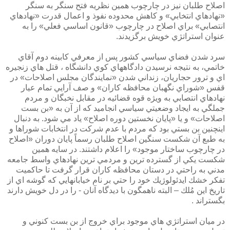
اصلاح طلبان نيز در چارچوب همين نظريه فتح سنگر به سنگر
«نهادهاي انتخابي» و كاهش محدوده نفوذ و اعمال قدرت «نهادهاي
انتصابي» براي اصلاح در چارچوب «قانون اساسي فعلي» را به
عنوان استراتژي خويش برگزيدند.
سرد شدن فضاي سياسي كشور پس از معرفي كابينه دوم آقاي
خاتمي، به نتيجه نرسيدن دادگاههاي كوي دانشگاه ، قتل هاي زنجيره
اي و ترور حجاريان، زنداني شدن «نمايندگان مجلس اصلاحات» در
قفس «شوراي نگهبان محافظه كاران» و صف آرايي تمام عيار
نهادهاي انتصابي به ويژه قوه قضائيه در مقابل نخبگان و مردم
جملگي به ايجاد وضعيتي سياسي انجاميد كه از آ‌ن به «بن بست
اصلاحات» و يا «پايان نخستين دوره اصلاح» ياد مي شود. به دنبال
اينچنين بن بستي بود كه مردم با عدم شركت در انتخابات شوراها و
به طبع آن شكست سنگين اصلاح طلبان رسماً پايان دوران «اصلاح
در چارچوب ساختار موجود» را اعلام داشتند. در سايه همين
شكست يكي از گسترده ترين و مردمي ترين نهادهاي واسط جامعه
مدني به راحتي در دستان محافظه كاران قرار گرفت تا حاكميت
تفكر خشك ايدئولوژيك خود را حتي بر نام خيابانهايي كه گوشه اي از
تاريخ اين مُلك – البته ناهمگون با ديدگاه آنان - را در دل خويش دارند
بگستراند .
در ميان استراتژي هاي موجود براي خروج از بن بست كنوني و