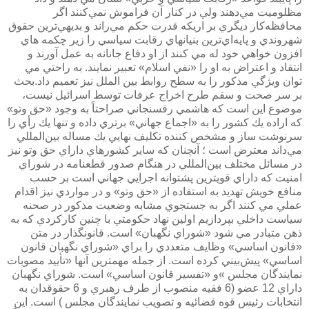
مظلوميت مي‌دهند ولي در كنار آن فراموش نمي‌كنند اگر
محافظه‌كار ديگري بر اريكه قدرت حكم مي‌راند و بديهي‌ترين حقوق
شهروندي و پايه‌اي‌ترين بنيانهاي رقابت سياسي را زير چكمه هاي
افزون خواهي خود له مي كنند از او دفاع جانانه به عمل آورند و
انتقاد و اعتراض به او را «نفي اسلام» تعبير نمايند. به راحتي مي
توان ويژگي مذكور را به سطح روابط بين الملل نيز تعميم داد.بحث
بر سر صحت و سقم طرح اخراج عرفات توسط اسرائيل نيست،
موضوع اين است كه هاشمي رفسنجاني صراحتاً به وجود «حق وتو»
كه اراده يك كشور را به «اجماع جهاني» برتري داده و تنها يك رأي را
سرنوشت ساز و مشخص كننده تكليف نهايي يك مساله بين‌المللي
مي‌داند معترض است ؛ آنچنان كه ساير كشورهاي داراي حق وتو نيز
در مسائل مختلف بين‌المللي در هنگام صدور قطعنامه در شوراي
امنيت كه داراي قويترين پشتوانه اجرايي جهاني است بر حسب
منافع خويش تهديد به استفاده از «حق وتو» و در مواردي نيز اقدام
عملي مي كنند اگر به جستجوي مشابه وضعيت مذكور در صحنه
سياست داخلي بپردازيم اولين نهاد حكومتي با چنين كاركردي كه به
ذهن متبادر مي شود «شوراي نگهبان» است. قانونگذار در متن
«قانون اساسي» وظايف متعددي را براي «شوراي نگهبان قانون
اساسي» پيش‌بيني كرده است. از جمله مهمترين آنها «تأييد مصوبات
نمايندگان مجلس »و «تفسير قانون اساسي» است. شوراي نگهبان
داراي 12 عضو (6 فقيه منصوب از طرف رهبري و 6 حقوقدان به
انتخابات رئيس قوه قضائيه و تصويب نمايندگان مجلس ) است. اين