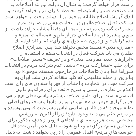
راست قرار خواهد گرفت؛ به دنبال آن دولت نيم بند اصلاحات به
شدت تحت فشار و استيضاح محافظه كاران قرار خواهد گرفت و
اندك گرايش اصلاح طلبانه موجود نيز از دولت رخت بر خواهد بست.
شركت فعال اصلاح طلبان در انتخابات هفتم در صورت عدم
مشاركت گسترده مردم نيز نتيجه اي دقيقاً مشابه خواهد داشت. از
سويي پيشبرد فرآيند اصلاحي جز از طريق «مسالمت آميز» و
«دمكراتيك» و از درون «صندوق هاي رأي» كه اركان اوليه يك
«مبارزه مدني» هستند محقق نخواهد شد. پس استراتژي اصلاح
طلبان مي بايد شركت فعال در انتخابات هفتم با استفاده از
«ابزارهاي جديد مقاومت مدني» و باز تعريف «مسير اصلاحات»
براي جلب «مشاركت مردم» باشد . عدم شركت مردم در انتخابات
شوراها خط پايان «اصلاحات در چارچوب سيستم موجود» بود
بنابراين از جمله مفاهيمي كه كليد متقاعد كردن ملت ايران به
شركت مجدد در انتخابات و اجتناب از قهر با صندوق هاي رأي است
اعلام بي تعارف، رسمي و صريح «اتحاد براي رفراندوم قانون
اساسي» است. براي ادامه اصلاح سيستم سياسي فعلي هيچ راهي
جز برگزاري «رفراندوم» آنهم در مورد نهادها و ساختارهاي اصلي
نظام موجود كه در قانون اساسي لباس مشرعيت قانوني پوشيده و
بر مردم حكم مي دانند وجود ندارد؛ زيرا از اكنون به روشني
مشخص است هر برنامه اي با اهدافي فروتر از هدف مذكور براي
«مجلس هفتم» برگزيده و تبليغ شود به دليل عدم تأمين «حداقل
خواسته هاي مردم» اقبال عمومي را در پي نخواهد داشت. به دليل