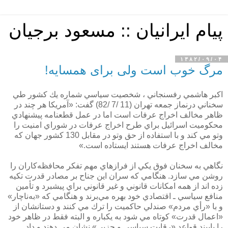
پیام ایرانیان :: مسعود برجیان
۱۳۸۲/۰۹/۰۴
مرگ خوب است ولی برای همسایه!
اكبر هاشمي رفسنجاني ، شخصيت سياسي شماره يك كشور طي
سخناني درنماز جمعه تهران (11 /7 /82) گفت: «آمريكا هر چند در
ظاهر مخالف اخراج عرفات است اما در عمل قطعنامه پيشنهادي
محكوميت اسرائيل براي طرح اخراج عرفات در شوراي امنيت را
وتو مي كند و با استفاده از حق وتو در مقابل 130 كشور جهان كه
مخالف اخراج عرفات هستند ايستاده است.»
نگاهي به سخنان فوق يكي از فرازهاي مهم تفكر محافظه‌كاران را
روشن مي سازد. هنگامي كه سران اين جناح بر مصادر قدرت تكيه
زده اند از همه امكانات قانوني و غير قانوني براي پيشبرد و تأمين
منافع سياسي ـ اقتصادي خود بهره مي‌برند و هنگامي كه «به‌ناچار»
و با «رأي مردم» صندلي حاكميت را ترك مي كنند و دستانشان از
«اعمال قدرت» كوتاه مي شود به يكباره و البته فقط در ظاهر خود
را پايبند قواعد «رقابت سياسي و حزبي» نشان مي دهند و داد