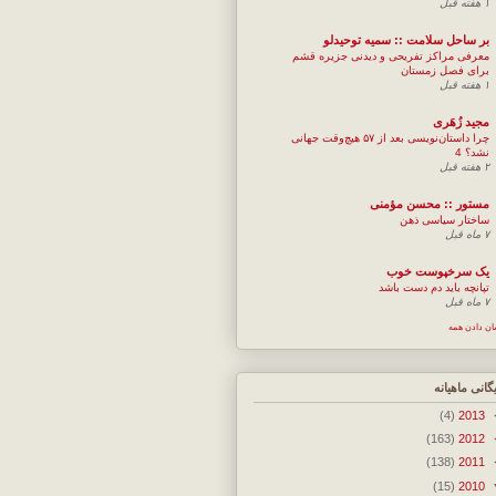
۱ هفته قبل
بر ساحل سلامت :: سمیه توحیدلو
معرفی مراکز تفریحی و دیدنی جزیره قشم
برای فصل زمستان
۱ هفته قبل
مجيد زُهَری
چرا داستان‌نویسی بعد از ۵۷ هیچ‌وقت جهانی
نشد؟ 4
۲ هفته قبل
مستور :: محسن مؤمنی
ساختار سیاسی ذهن
۷ ماه قبل
یک سرخپوست خوب
تپانچه باید دم دست باشد
۷ ماه قبل
ان دادن همه
یگانی ماهیانه
(4)
2013
(163)
2012
(138)
2011
(15)
2010