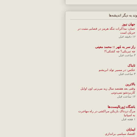
وند به ديگر انديشه‌ها
جهان نيوز
عمان: مذاکرات تنگه هرمز در فضایی مثبت در
جریان است
۱۶ دقیقه قبل
راز سر به مُهر :: محمد معینی
چه تبریکی؟ چه کشکی؟!
۳ ساعت قبل
تابناک
عکس: در مسیر تولد ابریشم
۴ ساعت قبل
بالاترین
وقتی بعد هفتصد سال زید می‌زنی اون اوایل
کاربردشو نمی‌دونی
۱۲ ساعت قبل
باشگاه ژورنالیست‌ها
مرگ دردناک بازیکن مراکشی در راه مهاجرت
به اسپانیا
۱ هفته قبل
ایمایان
اقتصاد سیاسی براندازی