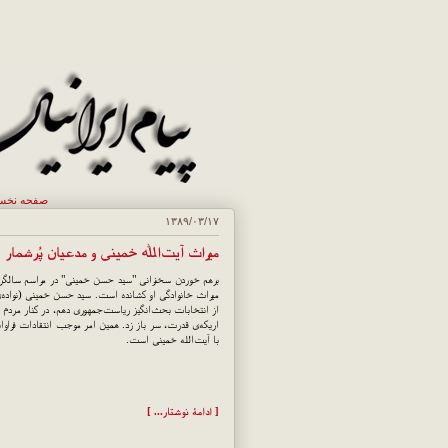
صفحه نخ
۱۳۸۹/۰۳/۱۷
میراث آیت‌الله خمینی و مدعیان پُر‌شمار
برهم خوردن سخنرانی "سید حسن خمینی" در مراسم سالگرد د
میراث خانوادگی او کشانده است. سید حسن خمینی (نواده‌ی 
از انتخابات بحث‌انگیز ریاست‌جمهوری دهم، در کنار مردم مع
اریکه‌ی قدرت، سر باز زد. همین امر موجب انتقادات فراوا
با آیت‌الله خمینی است.
[ ادامهٔ نوشتار... ]