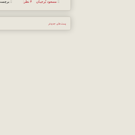
::
مسعود بُرجيـان
۴ نظر:
:: برچسب
پست‌های جدیدتر