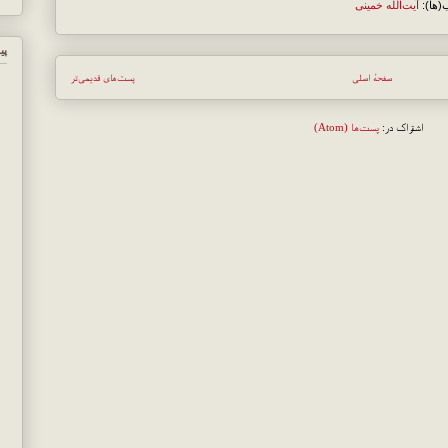
(ها):
آیت‌الله خمینی
پي
صفحهٔ اصلی
پست‌های قدیمی‌تر
اشتراک در:
پست‌ها (Atom)