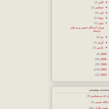
◄
اکتبر
(1)
◄
سپتامبر
(1)
◄
اوت
(1)
◄
ژوئیهٔ
(1)
▼
ژوئن
(1)
میراث آیت‌الله خمینی و مدعیان
پُر‌شمار
◄
مهٔ
(2)
◄
آوریل
(7)
◄
مارس
(1)
(9)
2009
(20)
2006
(81)
2005
(115)
2004
(12)
2003
ته‌بندی موضوعی
ان که می‌شناسم
(5)
ت‌الله خمینی
(1)
 خامه دیگران
(42)