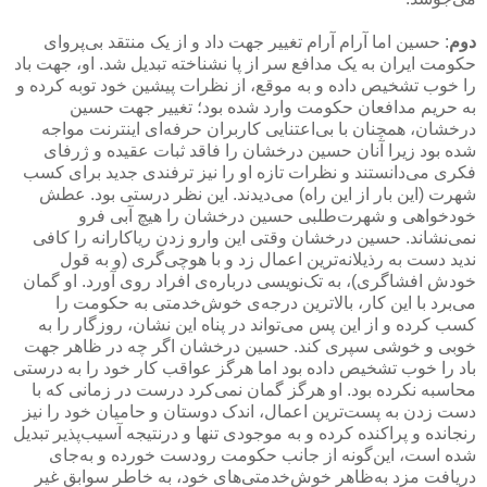
دوم
: حسین اما آرام آرام تغییر جهت داد و از یک منتقد بی‌پروای
حکومت ایران به یک مدافع سر از پا نشناخته تبدیل شد. او، جهت باد
را خوب تشخیص داده و به موقع، از نظرات پیشین خود توبه کرده و
به حریم مدافعان حکومت وارد شده بود؛ تغییر جهت حسین
درخشان، همچنان با بی‌اعتنایی کاربران حرفه‌ای اینترنت مواجه
شده بود زیرا آنان حسین درخشان را فاقد ثبات عقیده و ژرفای
فکری می‌دانستند و نظرات تازه او را نیز ترفندی جدید برای کسب
شهرت (این بار از این راه) می‌دیدند. این نظر درستی بود. عطش
خودخواهی و شهرت‌طلبی حسین درخشان را هیچ آبی فرو
نمی‌نشاند. حسین درخشان وقتی این وارو زدن ریاکارانه را کافی
ندید دست به رذیلانه‌ترین اعمال زد و با هوچی‌گری (و به قول
خودش افشاگری)، به تک‌نویسی درباره‌ی افراد روی آورد. او گمان
می‌برد با این کار، بالاترین درجه‌ی خوش‌خدمتی به حکومت را
کسب کرده و از این پس می‌تواند در پناه این نشان، روزگار را به
خوبی و خوشی سپری کند. حسین درخشان اگر چه در ظاهر جهت
باد را خوب تشخیص داده بود اما هرگز عواقب کار خود را به درستی
محاسبه نکرده بود. او هرگز گمان نمی‌کرد درست در زمانی که با
دست زدن به پست‌ترین اعمال، اندک دوستان و حامیان خود را نیز
رنجانده و پراکنده کرده و به موجودی تنها و درنتیجه آسیب‌پذیر تبدیل
شده است، این‌گونه از جانب حکومت رودست خورده و به‌جای
دریافت مزد به‌ظاهر خوش‌خدمتی‌های خود، به خاطر سوابق غیر