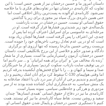
داستان امروز ما و حسین درخشان نیز از همین جنس است؛ با این
تفاوت که کارنامه‌ی درخشان تنها در تفاوت‌های فکری با ما خلاصه
نمی‌شود. کارنامه‌ی او آلوده به پست‌ترین رذائل اخلاقی است اما
حتی همین دایره‌ی بزرگ سیاه نیز مجوزی برای زیر پا گذاشتن
حقوق انسانی او نیست. حسین درخشان در مدت بازداشت
یک‌ساله‌ی خود زیر شدیدترین فشارها قرار گرفته است. او در
مرحله‌ای به جاسوسی برای اسرائیل اعتراف کرده اما پس از
چندی، این اعتراف را پس گرفته است. فشارها آنچنان زیاد بوده
است که او در پی عدم تعادل روحی،‌ ناخن‌های خود را جویده است.
بن‌بست روحی حسین بدان‌جا رسیده که تنها آرزوی او، برگزاری
دادگاه و صدور حکم و خلاصی از این برزخ بلاتکلیفی است. داستان
حسین درخشان، آزمون راستی‌آزمایی ما است. بسیاری از ما شعار
"زنده باد مخالف من" و "ایران برای همه ایرانیان" و ... سر دادیم اما
در پی توقیف سایت بازتاب، سکوت کردیم؛ بسیاری از ما خبرنگاران
صدا و سیما و کیهان و ... را با انواع فحش‌های آبکشیده بدرقه کردیم
اما وقتی هواپیمای C-130 سقوط کرد برای آنان اشک ریختیم و دل
سوزاندیم و ندیدیم برخی از آنان از سر درد نان یا اعتقاد صادقانه به
یک منش سیاسی، به خدمتگزاری اینان کشانده شده بودند نه از سر
مزدوری و هرزگی و جاه‌طلبی سیاسی. نمونه بسیار است.
کارنامه‌ی ما نیز در دفاع از حقوق انسانی "همه‌ی انسان‌ها" چندان
سفید و روشن نیست. نقاط سیاه کارنامه‌ی ما نیز کم نیستند. همت
کنیم تا دستگیری حسین درخشان و پایمال شدن حقوق انسانی او،