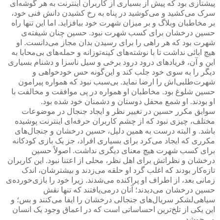
پیشتازی بود که پیش از بسیاری از کاربران اینترنت به هر گوشه‌ای
سرک می‌کشید و می‌کوشید در پناه به رخ کشیدن دانش فنی خود،
بر مخاطبان وبلاگ و بر میزان شهرت خود بیافزاید. اما این تنها راه
حسین درخشان برای کسب شهرت نبود. حسین چنان شیفته‌ی
شهرت بود که هر راهی را برای رسیدن بدان مجاز می‌دانست. او
هیچ ابائی نداشت تا با نوشته‌های کینه‌توزانه و حمله‌های بی‌محابا به
این و آن، فریادهای درود درود برخی و سیل ناسزا و دشنام بسیاری
دیگر را به سوی خود جلب کند و این‌گونه حس خودخواهی و
شهرت‌طلبی‌اش را ارضا نماید. بی‌سبب نبود که همواره پیرامون
حسین شلوغ بود. مخاطبان او همواره در پی موافقت و مخالفت با
او بودند. او شمع محفل دوستان و دشمنان خود شده بود.
سوابق مکرر حسین در تغییر نظر و ایجاد جنجال در موضوعات
مختلف، چیزی نبود که از چشم کاربران حرفه‌ای اینترنت پوشیده
باشد. و البته درست به همین دلیل، حسین درخشان و جنجال‌های
مکرری که ایجاد می‌کرد برای بسیاری افراد، جز یک بازی کودکانه
برای کسب شهرت هیچ معنای دیگری نداشت. اصولاً حسین
درخشان و نظراتش برای اهل نظر، محلی از اعتنا نبود. این کاربران
تازه‌کار بودند که اغلب گرد او حلقه می‌زدند و بیشترشان، اندک
زمانی بعد، از اطراف او پراکنده می‌شدند. زیرا خود را بازی‌خورده‌ی
حسین درخشان می‌دیدند؛ آنان درمی‌یافتند که تنها نقش
سیاهی‌لشکر سریال‌های جنجالی درخشان را ایفا می‌کنند و بس؛ و
این یکی از تلخ‌ترین احساساتی است که در اعماق وجود یک انسان
می‌جوشد.