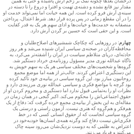
درخشان بعدها چگونه نمک بر زخم آرش پاشیده و حتی به همین
مقدار نیز قانع نشده و دشنه‌ی تهمت و افترا و دروغ را تا دسته در
سینه‌ی آرش فرو کرده است. این همه خیانت اما نمی‌تواند خدمت او
را در آن مقطع زمانی در پس پرده قرار دهد. شرط اعتدال، پرداختن
منصفانه به خدمت‌ها و خیانت‌ها و ادای سهم هر یک به قدر کفایت
است. و این حقی است که حسین بر گردن آرش دارد.
چهارم
: در روزهایی که چکاچک شمشیرهای اصلاح‌طلبان و
محافظه‌کاران در صحنه‌ی سیاسی ایران شنیده می‌شد و هر روز
حادثه‌ای، دریای متلاطم سیاست در ایران را آشفته‌تر می‌کرد، به
ناگاه عبدالله نوری مدیر مسؤول روزنامه‌ی خرداد دستگیر شد.
گروه‌ها و شخصیت‌های مختلف سیاسی هر یک به سهم خویش به
این دستگیری اعتراض کردند. جالب‌تر از همه اما موضع مجمع
روحانیون مبارز بود. این گروه سیاسی در بیانیه‌ی خود تأکید کرده
بود گرچه با مواضع فکری و سیاسی عبدالله نوری مرزبندی دارد و
نظرات او را به‌تمامی قبول ندارد اما دستگیری و محروم کردن او از
حقوق اجتماعی‌اش را محکوم می‌کند. اکبر گنجی در همان زمان در
مقاله‌ای به این بخش از بیانیه‌ی مجمع خرده گرفت که: دفاع از یک
هم‌فکر و هم‌گروه که هنری نیست. آزمون راستی و درستی یک
گروه سیاسی آنجاست که از حقوق انسانی کسی که در خط
فکری‌اش نیست دفاع کند وگرنه همه‌ی انسان‌ها خودبه‌خود در
اعتراض به ظلمی که به دوست نزدیک‌شان می‌رود سینه چاک
می‌کنند و فریاد می‌زنند.