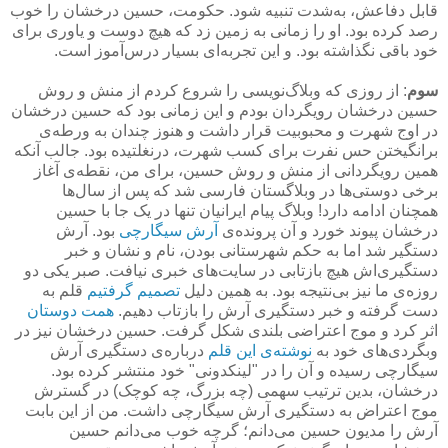
قابل دفاعش، به‌شدت تنبیه شود. حکومت، حسین درخشان را خوب
رصد کرده بود. او را زمانی به زمین زد که هیچ دوست و یاوری برای
خود باقی نگذاشته بود. و این تجربه‌ای بسیار درس‌آموز است.
سوم
: از روزی که وبلاگ‌نویسی را شروع کردم از منش و روش
حسین درخشان رویگردان بودم و این زمانی بود که حسین درخشان
در اوج شهرت و محبوبیت قرار داشت و هنوز چندان به ورطه‌ی
برانگیختن حس نفرت برای کسب شهرت، درنغلتیده بود. جالب آنکه
همین رویگردانی از منش و روش حسین، برای من، نقطه‌ی آغاز
برخی دوستی‌ها در وبلاگستان فارسی شد که پس از سال‌ها
همچنان ادامه دارد! وبلاگ پیام ایرانیان تنها در یک جا با حسین
درخشان پیوند خورد و آن پرونده‌ی
آرش سیگارچی
بود. آرش
دستگیر شد اما به حکم شهرستانی بودن، نام و نشان و خبر
دستگیری‌اش هیچ بازتابی در سایت‌های خبری نیافت. صبر یکی دو
روزه‌ی ما نیز بی‌نتیجه بود. به همین دلیل
تصمیم گرفتیم
قلم به
دست گرفته و خبر دستگیری آرش را بازتاب دهیم.
همت دوستان
اثر کرد و موج اعتراضی بلندی شکل گرفت. حسین درخشان نیز در
وبگردی‌های خود به
نوشته‌ی این قلم
درباره‌ی دستگیری آرش
سیگارچی رسیده و آن را در "لینکدونی" خود منتشر کرده بود.
درخشان، بدین ترتیب سهمی (چه بزرگ، چه کوچک) در گسترش
موج اعتراض به دستگیری آرش سیگارچی داشت. من از این بابت
آرش را مدیون حسین می‌دانم؛ گرچه خوب می‌دانم حسین