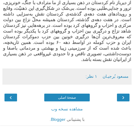
از دیرباز نام کردستان در ذهن بسیاری از ما مترادف با جنگ، خونریزی،
ترور و جدایی‌طلبی بوده است. بی‌شک در شکل‌گیری این ذهنیّت، وقایع
و رویدادهای هفت دهه‌ی گذشته‌ی کردستان نقش به‌سزایی داشته
است. در هفت دهه‌ی گذشته، کردستان همیشه محلّ نزاع بین دولت
مرکزی و احزاب و گروههای کرد بوده است. در برهه‌هایی نیز کردستان
شاهد نزاع و درگیری بین احزاب و گروههای کرد با یکدیگر بوده است
که معروف‌ترین آن‌ها درگیری خونین بین حزب دموکرات کردستان
ایران و حزب کومله در اواسط دهه ۶۰ بوده است. همین تاریخچه،
باعث شده است که از سرزمینی زیبا و بهشتی و مردمانی باصفا و
دوست‌داشتنی، تصویری ناقص و تا حدودی غیرواقعی در ذهن بسیاری
از ایرانیان نقش بسته باشد.
مسعود بُرجيـان
۱ نظر:
›
‹
صفحهٔ اصلی
مشاهده نسخه وب
با پشتیبانی
Blogger
.