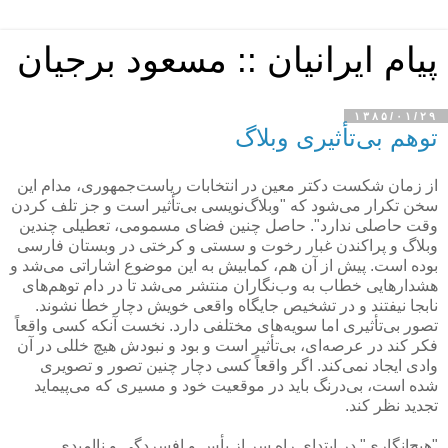
پیام ایرانیان :: مسعود برجیان
۱۳۸۵/۰۱/۲۹
توهم بی‌تأثیری وبلاگ
از زمان شكست دكتر معین در انتخابات ریاست‌جمهوری، مدام این
سخن تكرار می‌شود كه "وبلاگ‌نویسی بی‌تأثیر است و جز تلف كردن
وقت حاصلی ندارد". حاصل چنین فضای مسمومی، تعطیلی چندین
وبلاگ و پراكندن غبار رخوت و سستی و كرختی در وبستان فارسی
بوده است. پیش از آن هم، كمابیش به این موضوع اشاراتی می‌شد و
هشدارهایی خطاب به وب‌نگاران منتشر می‌شد تا در دام توهم‌های
نابجا نیفتند و در تشخیص جایگاه واقعی خویش دچار خطا نشوند.
تصور بی‌تأثیری اما سویه‌های مختلفی دارد. نخست آنكه كسی واقعاً
فكر كند در عرصه‌ای‌، بی‌تأثیر است و بود و نبودش هیچ خللی در آن
وادی ایجاد نمی‌كند. اگر واقعاً كسی دچار چنین تصور و تصویری
شده است، بی‌درنگ باید در موقعیت خود و مسیری كه می‌پیماید
تجدید نظر كند.
"هیچ‌انگاری" در ابتدای راه سر از یأس و افسردگی و ناامیدی