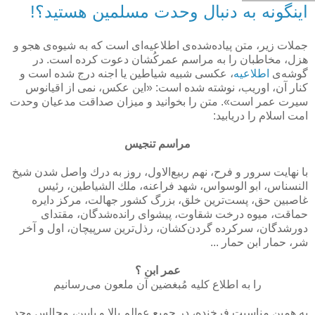
اینگونه به دنبال وحدت مسلمین هستید؟!
جملات زیر، متن پیاده‌شده‌ی اطلاعیه‌ای است كه به شیوه‌ی هجو و
هزل، مخاطبان را به مراسم عمركُشان دعوت كرده است. در
گوشه‌ی
اطلاعیه
، عكسی شبیه شیاطین یا اجنه درج شده است و
كنار آن، اوریب، نوشته شده است: «این عكس، نمی از اقیانوس
سیرت عمر است». متن را بخوانید و میزان صداقت مدعیان وحدت
امت اسلام را دریابید:
مراسم تنجیس
با نهایت سرور و فرح، نهم ربیع‌الاول، روز به درك واصل شدن شیخ
النسناس، ابو الوسواس، شهد فراعنه، ملك الشیاطین، رئیس
غاصبین حق، پست‌ترین خلق، بزرگ كشور جهالت، مركز دایره
حماقت، میوه درخت شقاوت، پیشوای رانده‌شدگان، مقتدای
دورشدگان، سركرده گردن‌كشان، رذل‌ترین سرپیچان، اول و آخر
شر، حمار ابن حمار ...
عمر ابن ؟
را به اطلاع كلیه مُبغضین آن ملعون می‌رسانیم
به همین مناسبت فرخنده، در جمیع عوالم بالا و پایین، مجالس وجد