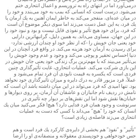
درمی‌آورد اما در انتهای راه به تروریسم و اعمال انتحاری ختم
می‌شود. درست است كه انسانی كه بمب به خود می‌بندد و خود را
در میان عده‌ای، منفجر می‌كند به خاطر ایمان آهنین به یك آرمان یا
یك فرد، به این عمل دست می‌زند اما سوی دیگر موضوع آن است
كه فرد، برای خود هیچ تأثیر و نفوذی قایل نیست و بود و نبود خود را
در این جهان، مساوی می‌داند. به همین دلیل، گرانبهاترین دارایی
خود یعنی جان خویش را -كه از نظر خود او چندان ارزشی ندارد-
برای رسیدن به آرمان خود هزینه می‌كند. در واقع فرد آنچنان در این
دنیا احساس تحقیر و پوچی می‌كند و وجود و عدم وجود خویش را
بی‌تأثیر می‌بیند كه با مهم‌ترین برگ زندگی خود یعنی جان خویش در
این بازی شركت می‌كند. عملیات انتحاری، غایت تأثیرگذاری چنین
فردی است كه یكسره به قیمت نابودی آن فرد تمام می‌شود و
عملاً، فرد مزبور قادر به درك دایره و میزان تأثیرگذاری خود نخواهد
بود. تنها امیدی كه فرد می‌تواند در این میان داشته باشد آن است كه
نامش در ردیف نام جانبازان و عاشقان آن آرمان، بر روی دیوارها و
خیابان‌ها نقش شود اما این نقش‌های بر دیوار چه تأثیری در
سرنوشت و وجود همان فرد فدایی دارد؟ هیچ! فكر می‌كنید میان یك
انسان كه خود را "هیچ" می‌داند با كسی كه دست به عملیات
انتحاری می‌زند فاصله‌ی زیادی است؟
"تأثیر" و "نفوذ" هم بخشی از دایره‌ی كاركرد یك فرد است و هم
حس خودخواهی و خودپسندی معقولانه و منصفانه‌ی او را ارضا