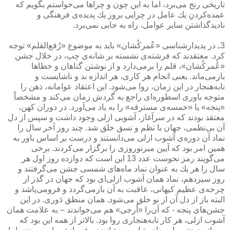
تاریخی رنج می‌برد، اما به این چون و چراها می‌خواستم بگویم كه
عمده‌كردنِ یك عامل در چرایی بروز یك پدیده‌ی فرهنگی و
نادیدگذاشتن سایر عوامل، راه به جایی نمی‌برد.
3ـ در پدیدارشناسی «عُمركُشان» باید به موضوع «رُفع‌القلم» توجه
كرد. معتقدند كه فرشته‌ی نشسته بر شانه‌ی چپ، در خلال جشن
«عُمركُشان»، قلم را برمی‌دارد و از نوشتن گناهان و خطاها
بازمی‌ماند. یعنی انجام هر كاری، هر اندازه بد و ناشایست و
نابه‌هنجار در این زمان، روا می‌شود. این اعتقاد عوامانه، ذهن را
متوجه باوری اسطوره‌ای راجع به گردش زمان می‌كند و مشخصاً
«پنجه» یا «خمسه‌ی مسترقه» را به یاد می‌آورد. در دوران كهن،
معتقد بودند كه در سرآغاز، آشوبی ازلی وجود داشت و سپس از دل
آن بی‌نظمی، جهان با نظم و نسق خلق شد. چند روز آخر سال را
نماد آن دوره‌‌ی آشوب ازلی می‌دانستند و درست بر اساس باور به
همین امر بود كه آیین میرنوروزی را برگزار می‌كردند. برخی
می‌گویند رمز نحوست عدد 13 این است كه دوازده روز اول هر
سال را هر یك به عنوان نماد ماه‌های شمسی جشن می‌گرفتند و
روز سیزدهم، نماد همان آشوب ازلی‌ای بود كه جهان در گذر از
چرخه‌ی عظیم كیهانی، عاقبت به آن بازمی‌گردد و فرومی‌پاشد و
البته باز از دل آن از نو خلق می‌شود. همان منطق دَوری. در این
جشن‌های پنجه - كه آن‌را «اُرجی» هم می‌خواندند – به علامت همان
آشوب ازلی، هر كار نابه‌هنجاری روا بود. بالاتر از همه این بود كه