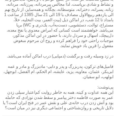
و نشاط و شادی برپاست. لذا مجالس پیرمردانه، پیرزنانه، مردانه،
زنانه، پسرانه، دخترانه، متوسطانه، بچگانه و همه‌سایز، از تاریخ نهم
الی یازدهم ربیع‌الاول مصادف با 19 الی 21 سال 1385 از ساعت 1
بامداد تا 12 شب، در اماكن ذیل (بیت العمر، بیت التخلیه، خلأ،
مستراح، توالت، دستشویی، دست‌به‌آب، یك‌دری و WC) برپا
می‌باشد. خواهشمند است كسانی كه امراض معدوی یا نفخ معده،
دل‌پیچك، اسهال و سردل دارند، با حضور در این اماكن مذكور،
موجبات راحتی خود را فراهم كرده و روح آن مرحوم مبغوض
مفعول را قرین باد خویش نمایند.
در زد وسیله رفت و برگشت (دمپایی) درب اماكن آماده می‌باشد.
فامیل‌های تركون، پدربزرگ و پدر و دایی- مادبزرگ و مادر و عمه
ابی‌بكر، عثمان، معاویه، یزید، عایشه، ام الحكم، ام الفضل، ابوجهل،
ابولهب، ابو سفیان.
پی‌نوشت:
این همه عداوت و كینه، همه به خاطر روایت كم‌اعتبار سیلی زدن
عمر به صورت فاطمه دختر پیامبر و سقط شدن نوزادی كه حامله
بود و آتش زدن درب خانه‌ی علی و نقش عمر در فتح ایران است؟ یا
دلایل تاریخی و روان‌شناختی و اجتماعی دیگری نیز در میان است؟