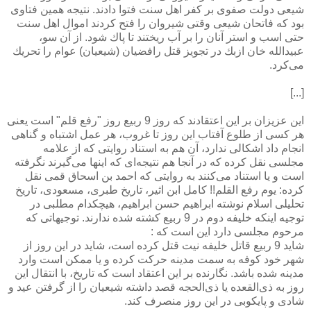
شیعی دولت صفوی بر كفر اهل سنت فتوا دادند. نتیجه همین فتاوی
بود كه فاتحان شیعی وقتی شیروان را فتح كردند اموال اهل سنت
حتی اسب و استر آنان را بر آب ریختند تا پاك شود. از آن سو،
عبیدالله خان ازبك در تجویز قتل رافضیان (شیعیان) عوام را تحریك
می‌كرد.
[...]
این عزیزان بر این اعتقادند که روز 9 ربیع روز "رفع قلم" است یعنی
هر کسی از طلوع آفتاب این روز تا غروب، هر عمل اشتباه و گناهی
انجام داد اشکالی ندارد، آن هم به استناد روایتی که از علامه
مجلسی نقل کرده که در آنجا هم نتیجه‌ای که اینها می‌گیرند نگرفته
است و یا استناد می‌کنند به روایتی که احمد بن اسحاق قمی نقل
کرده: یوم رفع القلم!! کامل ابن اثیر، تاریخ طبری، مسعودی، تاریخ
تحلیلی اسلام نوشته ابراهیم حسن ابراهیم، هیچکدام مطلبی در
توجیه اینکه خلیفه دوم در 9 ربیع کشته شده ندارند. توجیهاتی که
مرحوم مجلسی دارد این است که :
شاید 9 ربیع قاتل خلیفه نیت قتل کرده است، شاید در این روز از
شهر خود کوفه به سمت مدینه حرکت کرده و یا ممکن است وارد
مدینه شده باشد. نگارنده بر این اعتقاد است که تاریخ، با انتقال این
روز به ذی‌القعده یا ذی‌الحجه قصد داشته شیعیان را از گرفتن عید و
شادی و پایکوبی در این روز منصرف کند.