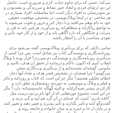
می‌كند؛ حسی كه برای تداوم حیات، لازم و ضروری است. حاصل
این دو، ارضای فردی و ایجاد حس نشاط و سرزندگی و مفیدبودن و
نیز سودرسانی به افراد دیگر است. اما متأسفانه، افراد بسیاری در
هر ساحتی -و در اینجا وبلاگ‌نویسی- در تشخیص موقعیت حقیقی
خود به دام توهم می‌افتند و یا دچار كبر و غرور و نخوت می‌شوند یا
به تواضع ریاكارانه و متظاهرانه رو می‌آورند. هركس باید به قدر و
منزلت و جایگاهی كه دارد آگاهی یابد و از خود و از كار خود، تأثیر و
نفوذی متناسب با آن را انتظار بكشد.
تمامی دلایلی كه برای بی‌تأثیری وبلاگ‌نویسی گفته می‌شود برای
روزنامه‌نگاری و نویسندگی كتاب نیز صادق است. پس چرا كسی از
بی‌تأثیری روزنامه‌نگاری و نویسندگی دم نمی‌زند؟ قرار بوده با وبلاگ
انقلاب كنیم كه اكنون، ناكام و درمانده از تحقق آن هدف، ناامید و
مأیوس، گوشه‌ای نشسته‌ایم و از بی‌تأثیری وب‌نگاری سخن
می‌گوییم؟ چرا همچنان در تشخیص قشر هدف و تعداد آنها دچار
خطای تحلیلی هستیم؟ مگر جز این است كه كتاب و روزنامه و تئاتر
و فیلم و وبلاگ و موسیقی، به حوزه‌ی روشنفكری تعلق دارد و
كاركردی بیشتر نخبه‌گرایانه -و البته گهگاه عامه‌پسندانه- دارد؟ مگر
جز این است مجموع حوزه‌هایی كه از آنها نام بردیم درست مثل
"كافه نادری" است كه عده‌ای در آن گرد هم آیند و گپ بزنند و
گفت‌و‌گو كنند و تأثیر بگذارند و تأثیر بپذیرند و تغییر دهند و تغییر كنند
و در پایان از جا برخیزند و به میان خانواده و جامعه روند و