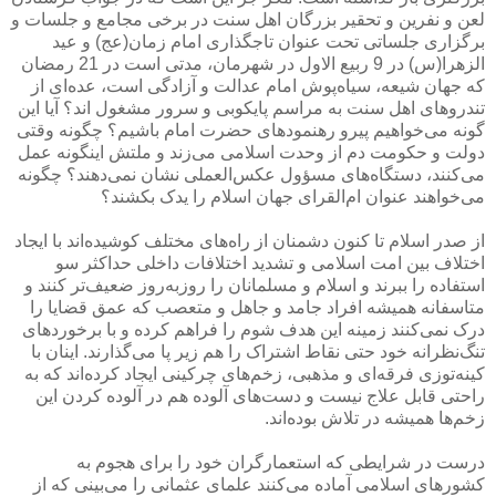
لعن و نفرین و تحقیر بزرگان اهل سنت در برخی مجامع و جلسات و
برگزاری جلساتی تحت عنوان تاجگذاری امام زمان(عج) و عید
الزهرا(س) در 9 ربیع الاول در شهرمان، مدتی است در 21 رمضان
که جهان شیعه، سیاه‌پوش امام عدالت و آزادگی است، عده‌ای از
تندروهای اهل سنت به مراسم پایکوبی و سرور مشغول اند؟ آیا این
گونه می‌خواهیم پیرو رهنمودهای حضرت امام باشیم؟ چگونه وقتی
دولت و حکومت دم از وحدت اسلامی می‌زند و ملتش اینگونه عمل
می‌کنند، دستگاه‌های مسؤول عکس‌العملی نشان نمی‌دهند؟ چگونه
می‌خواهند عنوان ام‌القرای جهان اسلام را یدک بکشند؟
از صدر اسلام تا کنون دشمنان از راه‌های مختلف کوشیده‌اند با ایجاد
اختلاف بین امت اسلامی و تشدید اختلافات داخلی حداکثر سو
استفاده را ببرند و اسلام و مسلمانان را روزبه‌روز ضعیف‌تر کنند و
متاسفانه همیشه افراد جامد و جاهل و متعصب که عمق قضایا را
درک نمی‌کنند زمینه این هدف شوم را فراهم کرده و با برخوردهای
تنگ‌نظرانه خود حتی نقاط اشتراک را هم زیر پا می‌گذارند. اینان با
کینه‌توزی فرقه‌ای و مذهبی، زخم‌های چرکینی ایجاد کرده‌اند که به
راحتی قابل علاج نیست و دست‌های آلوده هم در آلوده کردن این
زخم‌ها همیشه در تلاش بوده‌اند.
درست در شرایطی که استعمارگران خود را برای هجوم به
کشورهای اسلامی آماده می‌کنند علمای عثمانی را می‌بینی که از