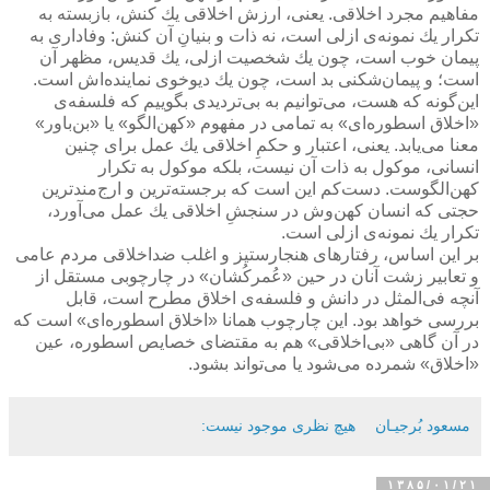
مفاهیم مجرد اخلاقی. یعنی، ارزش اخلاقی یك كنش، بازبسته به
تكرار یك نمونه‌ی ازلی است، نه ذات و بنیانِ آن كنش: وفاداری به
پیمان‌ خوب‌ است، چون یك شخصیت ازلی، یك قدیس، مظهر آن
است؛ و پیمان‌شكنی بد است، چون یك دیوخوی نماینده‌اش است.
این‌گونه كه هست، می‌توانیم به بی‌تردیدی بگوییم كه فلسفه‌ی
«اخلاق اسطوره‌ای» به تمامی در مفهوم «كهن‌الگو» یا «بن‌باور»
معنا می‌یابد. یعنی، اعتبار و حكمِ اخلاقی یك عمل برای چنین
انسانی، موكول به ذات آن نیست، بلكه موكول به تكرار
كهن‌الگوست. دست‌كم این است كه برجسته‌ترین و ارج‌مندترین
حجتی كه انسان كهن‌وش در سنجشِ اخلاقی یك عمل می‌آورد،
تكرار یك نمونه‌ی ازلی است.
بر این اساس، رفتارهای هنجارستیز و اغلب ضداخلاقی مردم عامی
و تعابیر زشت آنان در حین «عُمركُشان» در چارچوبی مستقل از
آنچه فی‌المثل در دانش و فلسفه‌ی اخلاق مطرح است، قابل
بررسی خواهد بود. این چارچوب همانا «اخلاق اسطوره‌ای» است كه
در آن گاهی «بی‌اخلاقی» هم به مقتضای خصایص اسطوره، عین
«اخلاق» شمرده می‌شود یا می‌تواند بشود.
مسعود بُرجيـان
هیچ نظری موجود نیست:
۱۳۸۵/۰۱/۲۱