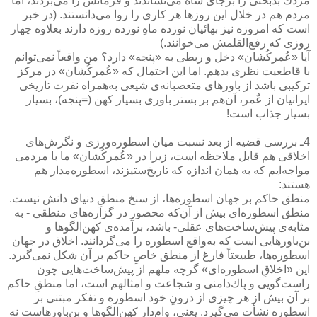
مردك بدبختی را برجای شاه می‌نشاندند و فرمانش را می‌بردند،‌ اما
مردم هم در خلال این روزها هر كاری را روا می‌دانستند. (در خبر
است كه امروزه نیز بهائیان نوزده ماهِ نوزده روزه دارند بعلاوه چهار
روزی كه رفع‌القلمش می‌خوانند.)
آیا «عُمركُشان» دخل و ربطی به «پنجه» دارد؟ من واقعاً نمی‌توانم
با قاطعیت نظری بدهم. اما این احتمال كه «عُمركُشان» در مركز
تركیبی باشد از باورهای متعصبانه‌ی شیعی به‌همراه نفرت تاریخی
ایرانیان از عٌمر، آن‌هم بر بستر باوری بسیار كهن (=پنجه)، بسیار
بسیار جذاب است!
4ـ بررسی قضیه از بعد نسبت میان اسطوره‌ورزی و نگرش‌های
اخلاقی هم قابل ملاحظه است، زیرا در «عُمركُشان» ما با مردمی
مواجه‌ایم كه به همان اندازه كه تاریخ‌ستیزند، اسطوره‌مدار هم
هستند:
منطق حاكم بر جهان اسطوره‌ها، از سنخ منطقِ دنیای دانش نیست.
منطق اسطوره‌ای بیش از آن‌كه محصور در گزاره‌های منطقی - به
مثابه‌ی پیش‌ساخت‌های عقلی- باشد، برآمده‌ی كهن‌الگوها و
بن‌باورهایی است كه به‌واقع اسطوره را می‌گردانند. اخلاق در جهان
اسطوره‌ها، طبیعتاً فارغ از منطق خاصِ حاكم بر آن شكل نمی‌گیرد.
این «اخلاقِ اسطوره‌‌ای» گرچه ملهم از پیش‌ساخت‌هایی چون
راست‌گویی و پاك‌دامنی و شجاعت و امثالهم است، اما منطقِ حاكم
بر آن بیش از هر چیزی از درونِ خود اسطوره و تفكر مبتنی بر
اسطوره نشأت می‌گیرد. یعنی، وام‌دار كهن‌الگوها و بن‌باورهاست نه