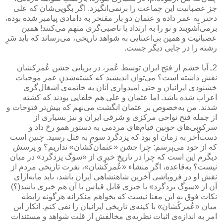
جز عصبانیت این جماعت را برنمی‌انگیزد. اگر بگویی‌شان كه علی
دختر به عمر داده و عثمان دو بار مفتخر به دامادی پیامبر شده بوده،
برمی‌آشوبند و تو را به ارتداد یا ناصبی‌گری متهم می‌كنند! همین
عصبانیت و همین ‌بی‌اعتنایی به شواهد تاریخی، می‌رساند كه باید سَرِ
رشته را در جایی دیگر جست.
2ـ آیا خشم از فتح ایران توسط عُمر، در برپایی جشن عُمر‌كشان
نقش داشته است؟ می‌توان اندیشید كه كشته‌شدنِ عمر موجبات
خشنودی ایرانیان و حتی امیدواری آنان به خاتمه‌ی اشغال‌گری
اعراب شده باشد. اما عثمان و علی هم خلفایی بودند كه كشته
شدند. من به‌خصوص بر عثمان انگشت می‌نهم كه بیش‌تر فتوحات و
از جمله فتح نواحی مركزی و شرقی ایران و نیز بسیاری از
سركوبی‌های خونین قیام‌های مردمی به دستور همو رخ داد و
دست‌آخر به زمان او بود كه یزدگرد سوم به قتل رسید. چنین است
كه از خود می‌پرسم: چرا جشن «عثمان‌كُشان» نداریم؟ و پرسش
دیگرم این است كه چرا در تاریخ خبری از «سوگ یزدگرد» در میان
نیست؟ به‌قاعده، اگر منشاء «عُمركُشان»، نفرت تاریخی مردم از
نقش او در فروپاشی آخرین شاهنشاهی ایران باشد، باید مابه‌ازای
آن از «سوگ یزدگرد» یا چیزی قابل قیاس با آن هم خبری باشد(؟)
نكات فوق به این معنا نیست كه بخواهم منكرانه هرگونه رابطه
میان «عُمركُشان» با كینه‌ی تاریخی ایرانیان را نفی كنم. انكار این
امر به اندازه‌ی اثبات نظریه‌ی مخالفش از قلت شواهد و مستندات