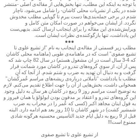
با توجه به اینكه این مطلب، تنها بخش‌هایی از مقاله‌ی اصلی -منتشر
شده در یكی از نشریات محلی كاشان- را شامل می‌شود، ناچار
شدم در برخی جمله‌بندی‌ها دست ببرم تا گویایی مطلب مخدوش
نگردد. از ایشان می‌خواهم در صورت امكان متن كامل و
ویرایش‌شده‌ی این مقاله را برای اینجانب ارسال كنند. بدیهی‌ست
این یادداشت، تنها بازگوكننده‌ی نظرات ایشان است.
●●●
مطلب زیر قسمتی از مقاله‌ی اینجانب به نام "از تشیع علوی تا
تشیع صفوی" است که در ماهنامه‌ی طوبی (ماهنامه محلی کاشان
که 4-3 سال است در ان مشغول هستم) در سال 82 چاپ شد که
پس از آن، از سوی گروه‌های تندرو در کاشان مورد شماتت قرار
گرفت و به دنبال آن تهدید به ضرب و شتم شدم. از آنجا كه آن
مطلب با یادداشت "تأملاتی درباره‌ی ریشه‌های مراسم عُمركُشان"
همخوانی داشت، بخش‌هایی از آن را جهت اطلاع تقدیم می‌کنم. لازم
به توضیح است مراسم روز 9 ربیع در کاشان هر سال به دلیل وجود
این گروه‌های تندرو و اعتقاد بر مدفون بودن ابولؤلؤ یا همان فیروز و
به قول اینان مجاهد اکبر (كسی كه عُمر را در محراب به ضرب
شمشیر كشت) در شهر كاشان تا 10 روز بعد هم ادامه دارد. البته
قبل از 9 ربیع به دلیل ایام جدید التأسیس محسنیه هرگونه شادی
ممنوع است!!!
از تشیع علوی تا تشیع صفوی