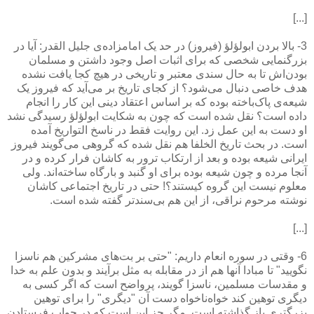
[...]
3- بالا بردن ابولؤلؤ (فیروز) در حد یک امامزاده‌ی جلیل القدر: آیا در
بزرگنمایی شخصی که برای اثبات اصل وجود داشتن و مسلمان
بودن‌اش تا به حال سندی معتبر و تاریخی در هیچ کجا یافت نشده
هدف خاصی دنبال می‌شود؟ از کجای تاریخ بر می‌آید که فیروز یک
شیعه‌ی پاک‌باخته بوده که بر اساس اعتقاد دینی این کار را انجام
داده است؟ نقل شده است كه چون به شکایت ابولؤلؤ رسیدگی نشد
او دست به این عمل زد. این روایت فقط در ناسخ التواریخ آمده
است. در بحث تاریخ الخلفا هم نقل شده که گروهی می‌گویند فیروز
ایرانی شیعه بوده و بعد از ارتکاب ترور به کاشان فرار كرده و در
آنجا مرده و چون شیعه بوده برای او گنبد و بارگاه ساخته‌اند. ولی
معلوم نیست این گروه کیستند؟! حتی در تاریخ اجتماعی کاشان
نوشته مرحوم نراقی، از این هم بی‌سندتر گفته شده است.
[...]
6- وقتی در سوره انعام داریم: "حتی بر بت‌های مشرکین هم ناسزا
نگویید" تا مبادا آنها هم از در مقابله به مثل برآیند و بدون علم به خدا
و مقدسات مسلمین، ناسزا گویند، پرواضح است که اگر کسی به
دیگری توهین کند خواه‌ناخواه دست آن "دیگری" را برای توهین
بزرگتری باز گذاشته است. مگر جز این است که در جواب فرستادن