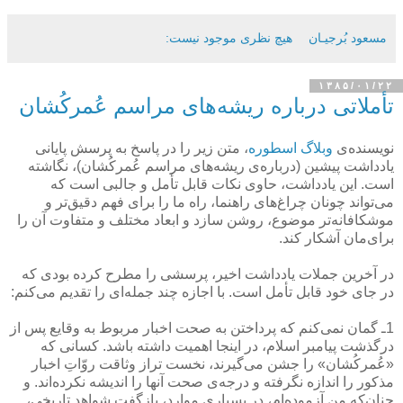
مسعود بُرجيـان
هیچ نظری موجود نیست:
۱۳۸۵/۰۱/۲۲
تأملاتی درباره ریشه‌های مراسم عُمركُشان
نویسنده‌ی
وبلاگ اسطوره
، متن زیر را در پاسخ به پرسش پایانی
یادداشت پیشین (درباره‌ی ریشه‌های مراسم عُمركُشان)، نگاشته
است. این یادداشت، حاوی نكات قابل تأمل و جالبی است كه
می‌تواند چونان چراغ‌های راهنما، راه ما را برای فهم دقیق‌تر و
موشكافانه‌تر موضوع، روشن سازد و ابعاد مختلف و متفاوت آن را
برای‌مان آشكار كند.
در آخرین جملات یادداشت اخیر، پرسشی را مطرح كرده بودی كه
در جای خود قابل تأمل است. با اجازه چند جمله‌ای را تقدیم می‌كنم:
1ـ گمان نمی‌كنم كه پرداختن به صحت اخبار مربوط به وقایع پس از
درگذشت پیامبر اسلام، در اینجا اهمیت داشته باشد. كسانی ‌كه
«عُمركُشان» را جشن می‌گیرند، نخست تراز وثاقت روّاتِ اخبار
مذكور را اندازه نگرفته‌ و درجه‌ی صحت آنها را اندیشه نكرده‌اند. و
چنان‌كه من آزموده‌ام، در بسیاری موارد، بازگفتِ شواهد تاریخی،