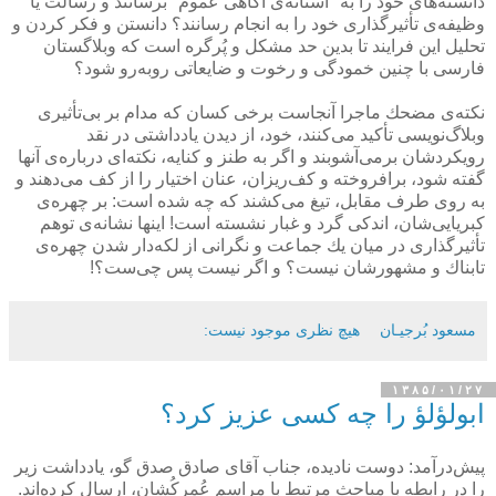
دانسته‌های خود را به "آستانه‌ی آگاهی عموم" برسانند و رسالت یا
وظیفه‌ی تأثیرگذاری خود را به انجام رسانند؟ دانستن و فكر كردن و
تحلیل این فرایند تا بدین حد مشكل و پُرگره است كه وبلاگستان
فارسی با چنین خمودگی و رخوت و ضایعاتی روبه‌رو شود؟
نكته‌ی مضحك ماجرا آنجاست برخی كسان كه مدام بر بی‌تأثیری
وبلاگ‌نویسی تأكید می‌كنند، خود، از دیدن یادداشتی در نقد
رویكردشان برمی‌آشوبند و اگر به طنز و كنایه، نكته‌ای درباره‌ی آنها
گفته شود، برافروخته و كف‌ریزان، عنان اختیار را از كف می‌دهند و
به روی طرف مقابل، تیغ می‌كشند كه چه شده است: بر چهره‌ی
كبریایی‌شان، اندكی گرد و غبار نشسته است! اینها نشانه‌ی توهم
تأثیرگذاری در میان یك جماعت و نگرانی از لكه‌دار شدن چهره‌ی
تابناك و مشهورشان نیست؟ و اگر نیست پس چی‌ست؟!
مسعود بُرجيـان
هیچ نظری موجود نیست:
۱۳۸۵/۰۱/۲۷
ابولؤلؤ را چه كسی عزیز كرد؟
پیش‌درآمد: دوست نادیده، جناب آقای صادق صدق گو، یادداشت زیر
را در رابطه با مباحث مرتبط با مراسم عُمركُشان، ارسال كرده‌اند.