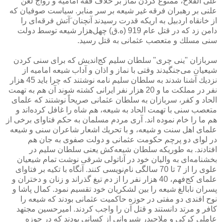
علی الفلاح، ممنوع كردن نماز بر خلاف فقه امامیه و رواج لعن
علنی بر رهبران فرقه غیر شیعه بر سر منابر. سیاست صوفیان كه
از خانقاه اردبیل به اریكه قدرت رسیدند آنچنان َآتش فرقه‌ای را
دامن زد كه در قتل عام 919 (ه.ق) چهل‌هزار شیعه توسط دولت
سنی مسلك و متعصب عثمانی به قتل رسید.
سربازان "ینی چری" سلطان سلیم كج‌اندیش كه برای سنی كردن
شیعیان می‌جنگیدند وقتی با نماز و اذان و آداب شیعه امامیه از
نزدیك آشنا شدند به سلطان سلیم نامه نوشتند كه چرا باید 45 هزار
نفر در مملكت ما و 20 هزار نفر ایرانی كشته شوند آن هم به تهمت
الحاد و كفر، سربازان به سلطان عثمانی صریحاً نوشتند كه علمای
متعصب سنی با تهمت الحاد به شیعه، هم شاه را غافل كرده‌اند و
هم ما را خام نموده اند. آری مردم مسلمان به حكم فتاوای برخی از
علمای اهل سنت و شیعه، و با تحریك اشعار شاعران سنی و شیعه
در لوای دو پرچم حكومت عثمانی و دولت صفوی به جان هم
افتادند. به طوریكه سلطان شیعه‌كش یعنی سلطان سلیم در
بخشنامه‌ای به والیان خود در آناتولی شرقی نوشت تمام شیعیان
علوی را از 7 تا 70 سالگی نام‌نویسی كنند. آنگاه با تكیه بر فتاوای
علمای كج‌فهم، 40 هزار نفر را از دم تیغ گذراند و زنان و دختران و
پسران نابالغ شیعه را بین لشكریان خود تقسیم نمود. كمال پاشا و
نوح افندی دو مفتی در حوزه حاكمیت عثمانی بودند كه شیعه را
كافر و مرتد دانستند و قتل آن را واجب كردند. امیرحسین مجتهد
عاملی كركی و ملاحیدر شیروانی از كسانی بودند كه در حوزه