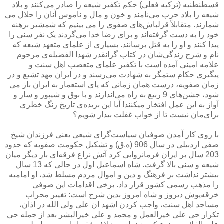
قسطنطنیه (ترکیه فعلی) حکم تکفیر شیعه را صادر می‌کنند و بلاد
شیعه را بلاد حرب می‌نامند و خون و مال و ناموس آنان را حلال می
شمارند. متقابلاً قزلباش‌های صفوی را می بینیم که شمشیر برهنه
خود را به دست گرفته‌اند و برای رضا خدا می‌گردند یک نفر سنی را
پیدا کنند و او را به قتل برسانند. بسیاری از علمای متعهد شیعه که
نام و شرح زندگی‌شان در کتاب گرانقدر شهدا الفضیله‌ی مرحوم
علامه امینی آمده است با تکفیر علمای متعصب اهل سنت و
پیگیری حکام ستمگر به شهادت می‌رسند و در ایران مهد تشیع و در
زمان صفویه، درست همان زمانی که پای استعمار به ایران باز می
شود، جشن‌های 9 ربیع به راه می‌اندازند و با بوق و شیپور و ساز و
آواز به این عمل افتخار میکنند! آیا این بریده‌ی تاریخ زنگ خطری
برای‌مان نیست تا از خواب غفلت بیدار شویم؟
با روی كار آمدن صوفیان سیاست‌گرای شیعی یعنی فرزندان شیخ
صفی اردبیلی در سال 906 (ه.ق) و تشكیل حكومت صفویه كه حدود
203 سال بر ایران فرمانروایی كرد آتش نزاع فرقه‌ای بار دیگر میان
شیعه و سنی بالا گرفت. شاه اسماعیل اول در حالی كه 13 سال
بیشتر نداشت بر فرهنگ و دین و اموال مردم مسلط شد، او امامیه
را مذهب رسمی كشور قرار داد. برخی اقدامات این صوفی
خرقه‌پوش دیروز و شاه امروز بدین شرح است: تغییر محراب
مساجد اهل سنت، واجب كردن اشهد ان علی ولی الله در اذان،
تكرار حی علی خیرالعمل و محمد و علی خیرالبشر بعد از جمله حی