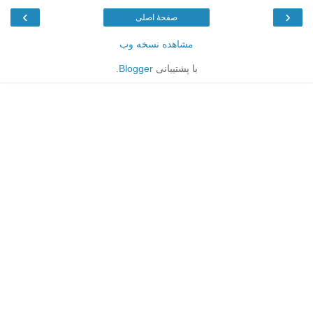
›
‹
صفحهٔ اصلی
مشاهده نسخه وب
با پشتیبانی
Blogger
.