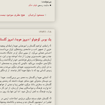
پي‌نوشت
:
● سايت رسمي
فيلم حكم
::
مسعود بُرجيـان
هیچ نظری موجود نیست
۱۳۸۴/۱۰/۱۸
یك بوس كوچولو / دیروز هویدا، امروز گلستا
1- رابطه‌ی ابراهیم گلستان و امیرعباس هویدا رابطه‌ای پیچید
جزیی از جمهور ادب و جامعه‌ی روشنفكری ایران می‌دانست و
احساس همدلی می‌كرد. از سویی دیگر، او در جایگاه نخست‌
چند و چون نخست‌وزیر بودن را از شاه آموخته بود و این، نه 
آرمان‌های روشنفكرانه و ترقی‌خواهانه‌ی خود را واگذاشته و
ناكارامدی حكومت می‌نالید. نالیدنی كه بیشتر به ضجه‌های ا
به تن كردن ردای نخست‌وزیری، هویدای دیگری می‌شد و مص
زمره‌ی كسانی بود كه با سلوك هویدا كنار نیامدند. از او دلگیر
2- آشنایی هویدا و گلستان به دهه‌ی سی برمی‌گشت. هویدا
دو، دوستان مشتركی چون صادق چوبك داشتند كه رشته‌ی پیوندشا
گلستان به سفارش بانك مركزی، فیلمی زیبا و دیدنی از جواهر
وزارت فرهنگ به لندن ارسال شود. اما این تنها یك روی سكه‌
3- گلستان، فیلم مستند دیگری درباره‌ی اصلاحات ارضی در ای
فیلم را در استودیوی گلستان دید و پسندید و بلافاصله پیشنها