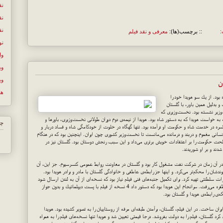
نق
نق
نق
:
:: برچسب(ها):
معرفی و نقد فیلم
نو
وا
وب
وب
ن
ها
ه بود. از یك سو هویدا خود را
 بدلیل همین باور، با گلستان
وزیر نشسته بود. نخست‌وزیری كه
به خواست هویدا كه به دستور شاه بود. هویدا از نیمه‌ی دوم دوران طولانی نخست‌وزیری، باورها و
جس
 یكسره در خدمت شاه و حكومت او درآمده بود. تنها گهگاه در خلوت از خودكامگی شاه و فساد دربار و
نسانی مغموم و دربند و درمانده می‌مانست تا نخست‌وزیر كشوری چون ایران. اینچنین بود كه در هنگام
لحت حكومت را بر اعتقادات خویش برتری می‌داد و این سبب رنجش دوستان بود. گلستان نیز در
 شدند و بر او شوریدند.
 در آن زمان در شركت نفت مشغول كار بود و گلستان در معاونت روابط عمومی كنسرسیوم. جز این، آن
ن را محكم‌تر می‌كرد. و اینها جز رابطه‌ی عاطفی و خانوادگی گلستان با مادر و برادر هویدا بود.
ات سلطنتی تهیه كرد. برای تكمیل جنبه‌های فنی فیلم نیاز بود كه نسخه‌ای از آن به لندن ارسال شود
اما وزارت فرهنگ و دیوانسالاری بیمار آن زمان، از این كار طفره می‌رفت. سرانجام این هویدا بود كه دستور داد 4 نسخه از فیلم با پست دیپلماتیك و بدون جواز
ی رابطه‌ی هویدا و گلستان بود.
ران ساخت. در این فیلم، گلستان، برآمدن طبقه‌ای مرفه از روستاییان را به تصویر كشیده بود. هویدا
د كرد گلستان، فیلم را به دولت بفروشد. درجا قیمتی تعیین شد و هویدا تنها نسخه‌های فیلم را به همراه