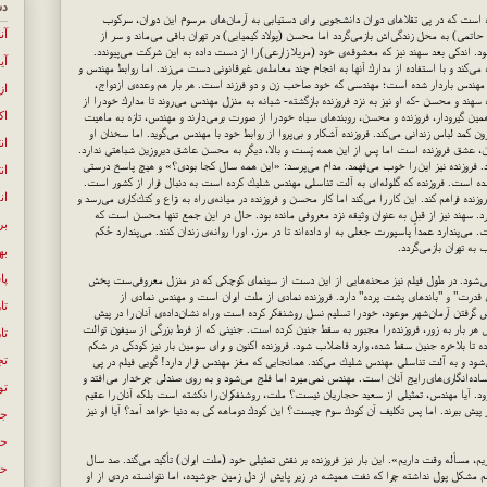
دس
یده است كه در پی تقلاهای دوران دانشجویی برای دستیابی به آرمان‌های مرسوم این دوران،‌ سركوب
آن
 حاتمی) به محل زندگی‌اش بازمی‌گردد اما محسن (پولاد كیمیایی) در تهران باقی می‌ماند و سر از
د. اندكی بعد سهند نیز كه معشوقه‌ی خود (مریلا زارعی) را از دست داده به این شركت می‌پیوندد.
آی
كند و با استفاده از مدارك آنها به انجام چند معامله‌ی غیرقانونی دست می‌زند. اما روابط مهندس و
از مهندس باردار شده است؛ مهندسی كه خود صاحب زن و دو فرزند است. هر بار هم وعده‌ی ازدواج،
از
ه سهند و محسن -كه او نیز به نزد فروزنده بازگشته- شبانه به منزل مهندس می‌روند تا مدارك خود را از
اک
همین گیرودار، فروزنده و محسن، روبندهای سیاه خود را از صورت برمی‌دارند و مهندس، تازه به ماهیت
كمد لباس زندانی می‌كند. فروزنده آشكار و بی‌پروا از روابط خود با مهندس می‌گوید. اما سخنان او
ان
 عشق فروزنده است اما پس از این همه پَست و بالا، دیگر به محسن عاشق دیروزین شباهتی ندارد.
 فروزنده نیز این را خوب می‌فهمد. مدام می‌پرسد: «این همه سال كجا بودی؟» و هیچ پاسخ درستی
ان
ده است. فروزنده كه گلوله‌ای به آلت تناسلی مهندس شلیك كرده است به دنبال فرار از كشور است.
ان
ه فراهم كند. این كار را می‌كند اما كار محسن و فروزنده در میانه‌ی راه به نزاع و كتك‌كاری می‌رسد و
ورد. سهند نیز از قبل به عنوان وثیقه نزد معروفی مانده بود. حال در این جمع تنها محسن است كه
بر
ی‌پندارد عمداً پاسپورت جعلی به او داده‌اند تا در مرز، او را روانه‌ی زندان كنند. می‌پندارد حُكم
ه تهران بازمی‌گردد.
به
پا
ز می‌شود. در طول فیلم نیز صحنه‌هایی از این دست از سینمای كوچكی كه در منزل معروفی‌ست پخش
ی قدرت" و "باندهای پشت پرده" دارد. فروزنده نمادی از ملت ایران است و مهندس نمادی از
تا
 گرفتن آرمان‌شهر موعود، خود را تسلیم نسل روشنفكر كرده است و راه نشان‌داده‌ی آنان را در پیش
هر بار به زور، فروزنده را مجبور به سقط جنین كرده است. جنینی كه از فرط بزرگی از سیفون توالت
تا
زده تا بلاخره جنین سقط شده، وارد فاضلاب شود. فروزنده اكنون و برای سومین بار نیز كودكی در شكم
تج
ی‌شود و به آلت تناسلی مهندس شلیك می‌كند. همانجایی كه مغز مهندس قرار دارد! گویی فیلم در پی
 ساده‌انگاری‌های رایج آنان است. مهندس نمی‌میرد اما فلج می‌شود و به روی صندلی چرخدار می‌افتد و
تو
رود. آیا مهندس، تمثیلی از سعید حجاریان نیست؟ ملت، روشنفكران را نكشته است بلكه آنان را عقیم
از پیش ببرند. اما پس تكلیف آن كودك سوم چیست؟ این كودك دوماهه كی به دنیا خواهد آمد؟ آیا او نیز
جن
حک
م، مسأله وقت داریم». این بار نیز فروزنده بر نقش تمثیلی خود (ملت ایران) تأكید می‌كند. صد سال
حل
مشكل پول نداشته چرا كه نفت همیشه در زیر پایش از دل زمین جوشیده، اما نتوانسته دردی از او