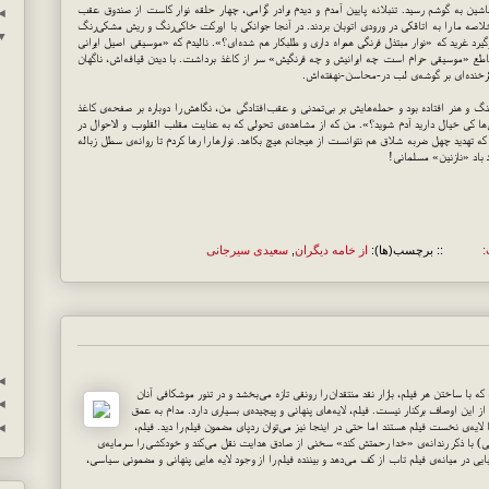
ین به گوشم رسید. تنبلانه پایین آمدم و دیدم برادر گرامی، چهار حلقه نوار كاست از صندوق عقب
◄
لاصه ما را به اتاقكی در ورودی اتوبان بردند. در آنجا جوانكی با اوركت خاكی‌رنگ و ریش مشكی‌رنگ
▼
رد غرید كه «نوار مبتذل فرنگی همراه داری و طلبكار هم شده‌ای؟». نالیدم كه «موسیقی اصیل ایرانی
ع «موسیقی حرام است چه ایرانیش و چه فرنگیش» سر از كاغذ برداشت. با دیدن قیافه‌اش، ناگهان
رخنده‌ای بر گوشه‌ی لب در-محاسن-نهفته‌اش.
هنگ و هنر افتاده بود و حمله‌هایش بر بی‌تمدنی و عقب‌افتادگی من، نگاهش را دوباره بر صفحه‌ی كاغذ
ا كی خیال دارید آدم شوید؟». من كه از مشاهده‌ی تحولی كه به عنایت مقلب القلوب و الاحوال در
كه تهدید چهل ضربه شلاق هم نتوانست از هیجانم هیچ بكاهد. نوارها را رها كردم تا روانه‌ی سطل زباله
 باد «نازنین» مسلمانی!
:
:: برچسب(ها):
از خامه دیگران
,
سعیدی سیرجانی
◄
كه با ساختن هر فیلم، بازار نقد منتقدان را رونقی تازه می‌بخشد و در تنور موشكافی آنان
◄
ز از این اوصاف بركنار نیست. فیلم، لایه‌های پنهانی و پیچیده‌ی بسیاری دارد. مدام به عمق
 لایه‌ی نخست فیلم هستند اما حتی در اینجا نیز می‌توان ردپای مضمون فیلم را دید. فیلم،
◄
می) با ذكر رندانه‌ی «خدا رحمتش كند» سخنی از صادق هدایت نقل می‌كند و خودكشی را سرمایه‌ی
ی در میانه‌ی فیلم تاب از كف می‌دهد و بیننده فیلم را از وجود لایه هایی پنهانی و مضمونی سیاسی،