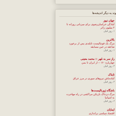
وند به ديگر انديشه‌ها
جهان نيوز
آمادگی خراسان‌رضوی برای میزبانی روزانه تا
۲ میلیون زائر
۱ روز قبل
بالاترین
مرگ یک فوتبالیست تایلندی پس از برخورد
صاعقه در حین مسابقه
۱ روز قبل
راز سر به مُهر :: محمد معینی
چهارپاره ۱۶۰ – از ایران تا یمن
۲ روز قبل
تابناک
آماده‌باش نیروهای سوری در مرز عراق
۲ روز قبل
باشگاه ژورنالیست‌ها
مرگ دردناک بازیکن مراکشی در راه مهاجرت
به اسپانیا
۶ روز قبل
ایمایان
اقتصاد سیاسی براندازی