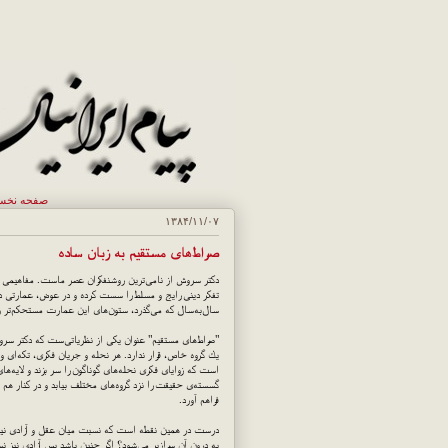
صفحه نخ
۱۳۸۴/۱۱/۰۷
صراط‌های مستقیم به زبان ساده
دكتر سروش از نامی‌ترین روشنفكران عصر ماست. مفاهیمی كه
تفكر دینی رایج و مسلط را سست كرده و در عوض، عمارتی در خ
سال‌به‌سال كه می‌گذرد، ستون‌های این عمارت مستحكم‌تر و د
"صراط‌های مستقیم" عنوان یكی از نظریاتی‌ست كه دكتر سرو
یك گروه خاص، قرار ندارد. هر نحله و جریان فكری، تكه‌ای و 
است كه زوایای فكری نحله‌های گوناگون را سر بزند و لایه‌ها
گسسته‌ی حقیقت را نزد گروه‌های مختلف بیابد و در كنار هم نه
فراهم آورد.
درست در همین نقطه است كه نسبت میان عقل و آزادی نیز پ
به درون آن سرازیر می‌شود؟ اگر چنین باشد پس آزادی نیز ن