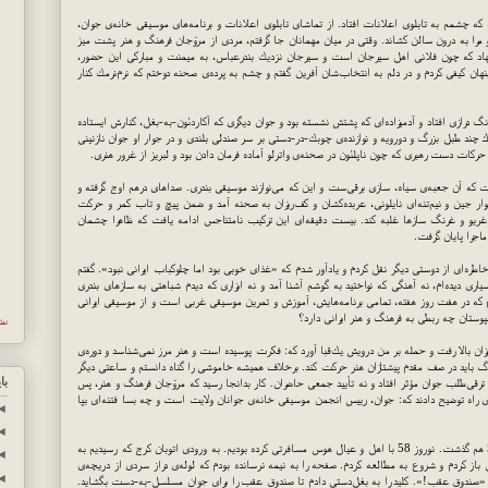
م كه چشمم به تابلوی اعلانات افتاد. از تماشای تابلوی اعلانات و برنامه‌های موسیقی خانه‌ی جوان،
مرا به درون سالن كشاند. وقتی در میان مهمانان جا گرفتم، مردی از مروّجان فرهنگ و هنر پشت میز
هاد كه چون فلانی اهل سیرجان است و سیرجان نزدیك بندرعباس، به میمنت و مباركی این حضور،
نهان كیفی كردم و در دلم به انتخاب‌شان آفرین گفتم و چشم به پرده‌ی صحنه دوختم كه نرم‌نرمك كنار
گ درازی افتاد و آدمیزاده‌ای كه پشتش نشسته بود و جوان دیگری كه آكاردئون-به-بغل، كنارش ایستاده
چند طبل بزرگ و دورویه و نوازنده‌ی چوبك-در-دستی بر سر صندلی بلندی و در جوار او جوان نازنینی
ركات دست رهبری كه چون ناپلئون در صحنه‌ی واترلو آماده فرمان دادن بود و لبریز از غرور هنری.
 كه آن جعبه‌ی سیاه، سازی برقی‌ست و این كه می‌نوازند موسیقی بندری. صداهای درهم اوج گرفته و
لوار جین و نیم‌تنه‌ای نایلونی، عربده‌كشان و كف‌ریزان به صحنه آمد و ضمن پیچ و تاب كمر و حركت
غریو و غرنگ سازها غلبه كند. بیست دقیقه‌ای این تركیب نامتناجس ادامه یافت كه ظاهرا چشمان
ماجرا پایان گرفت.
ه‌ای از دوستی دیگر نقل كردم و یادآور شدم كه «غذای خوبی بود اما چلوكباب ایرانی نبود». گفتم
ری دیده‌ام، نه آهنگی كه نواختید به گوشم آشنا آمد و نه ابزاری كه دیدم شباهتی به سازهای بندری
م كه در هفت روز هفته، تمامی برنامه‌هایش، آموزش و تمرین موسیقی غربی است و از موسیقی ایرانی
وستان چه ربطی به فرهنگ و هنر ایرانی دارد؟
نش
ریزان بالا رفت و حمله بر من درویش یك‌قبا آورد كه: فكرت پوسیده است و هنر مرز نمی‌شناسد و دوره‌ی
رگ باید در صف مقدم پیشتازان هنر حركت كند. برخلاف همیشه خاموشی را گناه دانستم و ساعتی دیگر
با
قی‌طلب جوان مؤثر افتاد و نه تأیید جمعی حاضران. كار بدانجا رسید كه مروّجان فرهنگ و هنر، پس
انه‌ی راه توضیح دادند كه: جوان، رییس انجمن موسیقی خانه‌ی جوانان ولایت است و چه بسا فتنه‌ای بپا
◄
◄
چرخ گردون به شعبده گشتی زد و زمستان انقلابی سال 57 هم گذشت. نوروز 58 با اهل و عیال هوس مسافرتی كرده بودیم. به ورودی اتوبان كرج كه رسیدیم به
◄
ی باز كردم و شروع به مطالعه كردم. صفحه را به نیمه نرسانده بودم كه لوله‌ی دراز سردی از دریچه‌ی
◄
: «صندوق عقب!». كلید را به بغل‌دستی دادم تا صندوق عقب را برای جوان مسلسل-به-دست بگشاید.