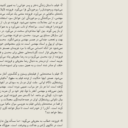
2- فیلم،‌ داستان زندگی دختر و پسر جوانی را به تصویر كش
می‌شوند و وجودشان را سرخوردگی فرا می‌گیرد. فروزنده (لیلا
باندهای مافیایی در می‌آورد. فروزنده منشی یك شركت می‌شو
مهندس، از سرگشتگی و سرخوردگی این جوانان سوء استفاده می‌
این دو به این معاملات محدود نمی‌شود. فروزنده دو بار، 
فروزنده را فریفته است. سرانجام او تاب نمی‌آورد و به همرا
او باز پس گیرند. بین آنها مشاجره‌ای سخت در می‌گیرد. در 
این سارقان مسلح پی می‌برد. محسن، دو فرزند مهندس را درون 
بهت و تعجب چندانی در همسر مهندس برنمی‌انگیزد. محسن،
سودای او پول و اسناد مهندس است نه یاری معشوقه‌ی خود.
نمی‌شنود جز آنكه احساس می‌كند با مرد غریبه‌ای همسفر ش
رضا معروفی قرار است گذرنامه‌هایی جعلی برای محسن و فروزند
فروزنده از نزد محسن می‌گریزد و به رضا معروفی پناه می‌آ
غریبه است. او دربه‌در به دنبال رضا معروفی و فروزنده است. م
حذف او صادر شده است و به همین سبب برای تسویه‌حساب ب
3- فیلم با صحنه‌هایی از فیلم‌های وسترن و گنگستری آغا
می‌شود. همه‌ی اینها حكایت از توجه فیلم به مفهوم "مافیا
روشنفكری ناكام ایرانی. ملت ایران دو بار به سودای در آغوش
گرفته است اما هر بار جز سراب، نصیبی نبرده است. مهندس 
پایین نمی‌رفته و مهندس آنقدر با نوك چتر خود بر آن ضربه 
خود دارد. كودكی دو ماهه. اما كاسه‌ی صبر فروزنده لبریز م
بیان ناتوانی روشنفكران ایران در همه‌جانبه‌نگری معضلات و
از قضا در صحنه‌های پایانی فیلم به عروسی سران مافیا می‌
كرده است. آنان را از خود رانده است تا دیگر نتوانند كاری 
سقط خواهد شد؟
4- فروزنده خطاب به معروفی می‌گوید: «ما مسأله پول نداری
است در تكاپوی آزادی و عدالت و پیشرفت است. هیچ‌گاه هم 