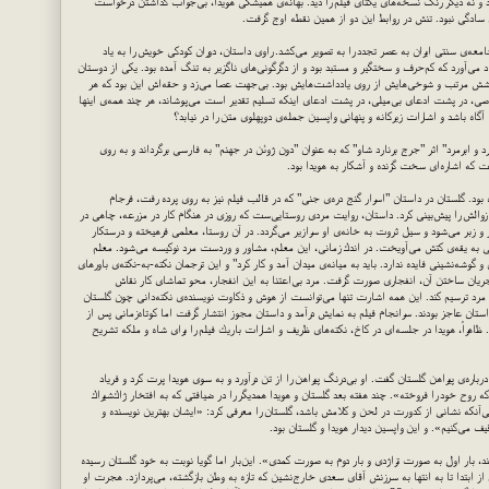
د و نه دیگر رنگ نسخه‌های یكتای فیلم را دید. بهانه‌ی همیشگی هویدا، بی‌جواب گذاشتن درخواست
ین سادگی نبود. تنش در روابط این دو از همین نقطه اوج گرفت.
جامعه‌ی سنتی ایران به عصر تجدد را به تصویر می‌كشد. راوی داستان، دوران كودكی خویش را به یاد
 می‌آورد كه كم‌حرف و سختگیر و مستبد بود و از دگرگونی‌های ناگزیر به تنگ آمده بود. یكی از دوستان
 هوشش مرتب و شوخی‌هایش از روی یادداشت‌هایش بود. بی‌جهت عصا می‌زد و حقه‌اش این بود كه هر
 در پشت ادعای بی‌میلی، در پشت ادعای اینكه تسلیم تقدیر است می‌پوشاند، هر چند همه‌ی اینها
 آگاه باشد و اشارات زیركانه و پنهانی واپسین جمله‌ی دوپهلوی متن را در نیابد؟
د و ابرمرد" اثر "جرج برنارد شاو" كه به عنوان "دون ژوئن در جهنم" به فارسی برگرداند و به روی
خت كه اشاره‌ای سخت گزنده و آشكار به هویدا بود.
ه بود. گلستان در داستان "اسرار گنج دره‌ی جنی" كه در قالب فیلم نیز به روی پرده رفت، فرجام
زوالش را پیش‌بینی كرد. داستان، روایت مردی روستایی‌ست كه روزی در هنگام كار در مزرعه، چاهی در
و زبر می‌شود و سیل ثروت به خانه‌ی او سرازیر می‌گردد. در آن روستا،‌ معلمی فرهیخته و درستكار
 به یقه‌ی كتش می‌آویخت. در اندك زمانی، این معلم، مشاور و وردست مرد نوكیسه می‌شود. معلم
ه‌نشینی فایده ندارد. باید به میانه‌ی میدان آمد و كار كرد" و این ترجمان نكته-به-نكته‌ی باورهای
 جریان ساختن آن،‌ انفجاری صورت گرفت. مرد بی‌اعتنا به این انفجار، محو تماشای كار نقاش
از مرد ترسیم كند. این همه اشارت تنها می‌توانست از هوش و ذكاوت نویسنده‌ی نكته‌دانی چون گلستان
ستان عاجز بودند. سرانجام فیلم به نمایش درآمد و داستان مجوز انتشار گرفت اما كوتاه‌زمانی پس از
ظاهراً، هویدا در جلسه‌ای در كاخ، نكته‌های ظریف و اشارات باریك فیلم را برای شاه و ملكه تشریح
درباره‌ی پیراهن گلستان گفت. او بی‌درنگ پیراهن را از تن درآورد و به سوی هویدا پرت كرد و فریاد
وح خود را فروخته». چند هفته بعد گلستان و هویدا همدیگر را در ضیافتی كه به افتخار ژاك‌شیراك
بی‌آنكه نشانی از كدورت در لحن و كلامش باشد، گلستان را معرفی كرد: «ایشان بهترین نویسنده و
ف می‌كنیم». و این واپسین دیدار هویدا و گلستان بود.
ند، بار اول به صورت تراژدی و بار دوم به صورت كمدی». این‌بار اما گویا نوبت به خود گلستان رسیده
ز ابتدا تا به انتها به سرزنش آقای سعدی خارج‌نشین كه تازه به وطن بازگشته، می‌پردازد. هجرت او