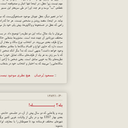
مهم نیست زیرا عقل، در اینجا تنها انبان و صندوقچه است،
نقطه‌ی "ب" برسد و هر چه، او را در طی سریعتر این مس
اما در تعبیر دیگر، عقل چونان موجود جستجوگری‌ست كه می‌رود
بیابد. در اینجا، مقصد روشن و مشخص نیست. هر جا كه راه 
راهی كه عقل در جستجوها و واكاوی‌ها، پیش پای خود باز می‌
می‌توان با یك مثال ساده این دو نظریه را توضیح داد. در بس
مختلف دورتادور آن چیده شده است. مشتری‌ها بشقابی خالی ب
سراغ ظرف بعدی می‌روند. در انتخاب نوع سالاد و مقدار آن
دست دارد كه حاوی انواع و اقسام سالادها با مقادیر مختل
وجود خواهد داشت؟ بدیهی است كه نه! مگر آنكه شخص از پ
كه با سر زدن به هر یك از ظرف‌های سالاد، تمایل خود را م
نظریه‌های بالا به خوبی صادق است. یعنی شخص با آزادی كام
سالادهایی را می‌بیند كه به اختیار و انتخاب خود در بشقا
::
مسعود بُرجيـان
هیچ نظری موجود نیست
۱۳۸۴/۱۰/۳۰
بله؟ بــــــــــــله!
پرت و پلاهایی كه دو سال پیش از آن، در جلسه‌ی خانه‌ی ج
بعدی بهار 1357 بود و در یكی از ولایات غرب
شهرهای مختلف فرستاده بود تا هموطنان را با معارف ایران
بشنوید: