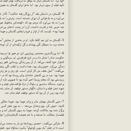
خود برد. اما گلستان دیگر نه موفق به دریافت بهای فیلم ش
تأیید فیلم از سوی دربار بود. اما ماجرا برای گلستان به هم
4- گلستان، در داستان بلند "از روزگار رفته حكایت"، گذار 
می‌آورد و به بازخوانی آن دوران نشسته است. پدرش را به یاد
پدر را به یاد می‌آورد كه مردی بود كه «لهجه‌اش مخلوط،
چه حرص جاه و قدرت داشت، آن را در پشت ادعای بی‌حرصی،
هویدا بود». كیست كه از فراز و فرود رابطه‌ی گلستان و هویدا
5- گلستان به این هم اكتفا نكرد. او در بخشی از نمایش "مر
صحنه برد، به شیطان كُتی پوشاند و گل اركیده‌ای از آن آوی
6- اما پررنگ‌ترین صحنه‌ی رویارویی این دو هنوز فرا نرسید
حكومت شاه را نشان داد و در اوج قدرقدرتی او، سرنگونی و 
كشتزار خود كشف می‌كند. از آن پس زندگی روستایی فقیر زیر 
زندگی می‌كرد. خوش‌زبان بود، عصا داشت و اغلب گلی زینتی
می‌گفت: "اصل هدف من كار كردن است. نق زدن و غر زدن و گوش
هویدا بود. مرد در پی كشیدن جاده‌ای برای روستا بود كه در
زبردستی بود كه معلم روستا اجیر كرده بود تا تصویری تازه 
برخیزد. دستگاه سانسور و ساواك از درك ظرافت‌های فیلم و دا
شهره شدن فیلم و داستان، ناگهان دستور توقیف آن صادر شد. 
كرده بود، پس از آن بود كه دستور توقیف فیلم صادر شد.
7- شبی گلستان مهمان مادر و برادر هویدا بود. هویدا متلكی 
كشید: «بوش كن. بوی وجدان می‌دهد ... نه بوی عفن كسی كه ر
برگزار شده بود ملاقات كردند. هویدا به سوی گلستان آمد و 
فیلمساز مملكت ما هستند و ما هم همیشه كارهای‌شان را توقی
8- ماركس می‌گفت: «همه‌ی رویدادها دو بار به صحنه می‌آی
است تا در فیلم "یك بوس كوچولو" یكسره محكوم شود. فیلم ا