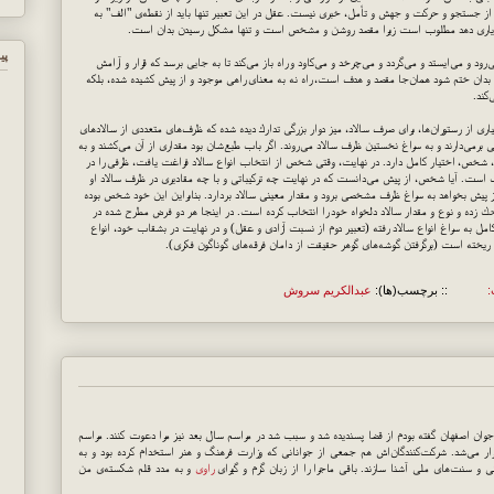
 از جستجو و حركت و جهش و تأمل، خبری نیست. عقل در این تعبیر تنها باید از نقطه‌ی "الف" به
یر یاری دهد مطلوب است زیرا مقصد روشن و مشخص است و تنها مشكل رسیدن بدان است.
پي
 و می‌ایستد و می‌گردد و می‌چرخد و می‌كاود و راه باز می‌كند تا به جایی برسد كه قرار و آرامش
بدان ختم شود همان‌جا مقصد و هدف است، راه نه به معنای راهی موجود و از پیش كشیده شده، بلكه
كند.
یاری از رستوران‌ها، برای صرف سالاد، میز دوار بزرگی تدارك دیده شده كه ظرف‌های متعددی از سالادهای
رمی‌دارند و به سراغ نخستین ظرف سالاد می‌روند. اگر باب طبع‌شان بود مقداری از آن می‌كشند و به
، شخص، اختیار كامل دارد. در نهایت، وقتی شخص از انتخاب انواع سالاد فراغت یافت، ظرفی را در
ف است. آیا شخص، از پیش می‌دانست كه در نهایت چه تركیباتی و با چه مقادیری در ظرف سالاد او
یش بخواهد به سراغ ظرف مشخصی برود و مقدار معینی سالاد بردارد. بنابراین این خود شخص بوده
حك زده و نوع و مقدار سالاد دلخواه خود را انتخاب كرده است. در اینجا هر دو فرض مطرح شده در
ل به سراغ انواع سالاد رفته (تعبیر دوم از نسبت آزادی و عقل) و در نهایت در بشقاب خود، انواع
ب ریخته است (برگرفتن گوشه‌های گوهر حقیقت از دامان فرقه‌های گوناگون فكری).
:
:: برچسب(ها):
عبدالکریم سروش
وان اصفهان گفته بودم از قضا پسندیده شد و سبب شد در مراسم سال بعد نیز مرا دعوت كنند. مراسم
ی كشور برگزار می‌شد. شركت‌كنندگان‌اش هم جمعی از جوانانی كه وزارت فرهنگ و هنر استخدام كرده بود و به
ی و سنت‌های ملی آشنا سازند. باقی ماجرا را از زبان گرم و گیرای
راوی
و به مدد قلم شكسته‌ی من