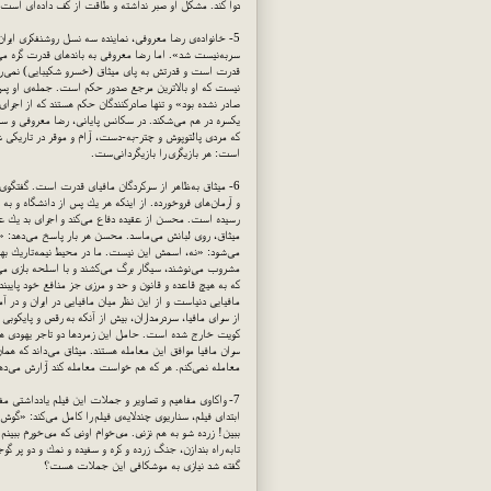
دوا كند. مشكل او صبر نداشته و طاقت از كف داده‌ای است 
سربه‌نیست شد». اما رضا معروفی به باندهای قدرت گره م
قدرت است و قدرتش به پای میثاق (خسرو شكیبایی) نمی‌رسد
نیست كه او بالاترین مرجع صدور حكم است. جمله‌ی او پس 
صادر نشده بود» و تنها صادركنندگان حكم هستند كه از اجرای ح
یكسره در هم می‌شكند. در سكانس پایانی، رضا معروفی و سه
كه مردی پالتوپوش و چتر-به-دست، آرام و موقر در تاریكی ش
است: هر بازیگری را بازیگردانی‌ست.
6- میثاق به‌ظاهر از سركردگان مافیای قدرت است. گفتگو
و آرمان‌های فروخورده. از اینكه هر یك پس از دانشگاه و به 
رسیده است. محسن از عقیده دفاع می‌كند و اجرای بد یك عقید
میثاق، روی لبانش می‌ماسد. محسن هر بار پاسخ می‌دهد: 
می‌شود: «نه، اسمش این نیست. ما در محیط نیمه‌تاریك بهتر 
مشروب می‌نوشند، سیگار برگ می‌كشند و با اسلحه بازی می‌
كه به هیچ قاعده و قانون و حد و مرزی جز منافع خود پایبند 
مافیایی دنیاست و از این نظر میان مافیایی در ایران و د
از سرای مافیا، سردرمداران، بیش از آنكه به رقص و پایكوبی
كویت خارج شده است. حامل این زمردها دو تاجر یهودی هستن
سران مافیا موافق این معامله هستند. میثاق می‌داند كه ه
معامله نمی‌كنم. هر كه هم خواست معامله كند آزارش می‌دهم»
7- واكاوی مفاهیم و تصاویر و جملات این فیلم یادداشتی 
ابتدای فیلم، سناریوی چندلایه‌ی فیلم را كامل می‌كند: «گو
ببین! زرده شو به هم نزنى. مى‌خوام اونى كه مى‌خورم ببی
تابه راه بندازن، جنگ زرده و كره و سفیده و نمك و دو پر 
گفته شد نیازی به موشكافی این جملات هست؟