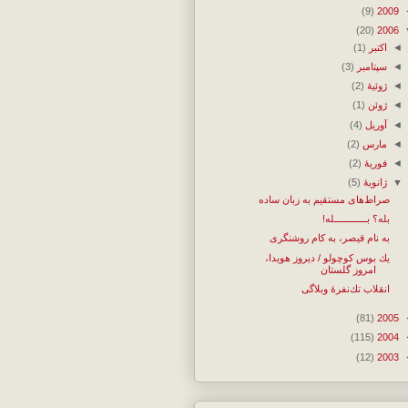
(9)
2009
(20)
2006
◄
اکتبر
(1)
◄
سپتامبر
(3)
◄
ژوئیهٔ
(2)
◄
ژوئن
(1)
◄
آوریل
(4)
◄
مارس
(2)
◄
فوریهٔ
(2)
▼
ژانویهٔ
(5)
صراط‌های مستقیم به زبان ساده
بله؟ بــــــــــــله!
به نام قیصر، به كام روشنگری
یك بوس كوچولو / دیروز هویدا،
امروز گلستان
انقلاب تك‌نفرۀ وبلاگی
(81)
2005
(115)
2004
(12)
2003