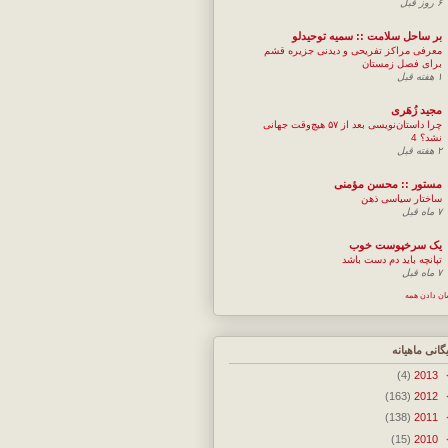
۶ روز قبل
بر ساحل سلامت :: سمیه توحیدلو
معرفی مراکز تفریحی و دیدنی جزیره قشم
برای فصل زمستان
۱ هفته قبل
مجيد زُهَری
چرا داستان‌نویسی بعد از ۵۷ هیچ‌وقت جهانی
نشد؟ 4
۲ هفته قبل
مستور :: محسن مؤمنی
ساختار سیاسی ذهن
۷ ماه قبل
یک سرخپوست خوب
تپانچه باید دم دست باشد
۷ ماه قبل
ان دادن همه
یگانی ماهیانه
(4)
2013
(163)
2012
(138)
2011
(15)
2010