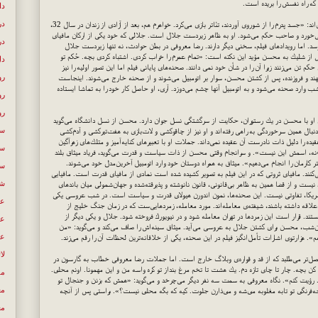
كه راه نفسش را بریده است.
دا
در
5- خانواده‌ی رضا معروفی، نماینده سه نسل روشنفكری ایران‌اند: «جسد پدرم را از شوروی آوردند، تئاتر بازی می‌كرد. خواهرم هم، بعد از آزادی از زندان در سال 32،
ی‌خورد و صاحب حكم می‌شود. او به ظاهر زیردست جلال است. جلالی كه خود یكی از اركان مافیای
در
. اما رویدادهای فیلم، سخنی دیگر دارند. رضا معروفی در بطن حوادث، نه تنها زیردست جلال
از شلیك به محسن مؤید این نكته است: «تمام عمرم را خراب كردی. اشتباه كردی بچه. حُكم تو
دل
كم تن می‌زنند زیرا آن را در شأن خود نمی دانند. صحنه‌های پایانی فیلم اما این تصور اولیه را نیز
رو
ند و فروزنده، پس از كشتن محسن، سوار بر اتومبیل می‌شوند و از صحنه خارج می‌شوند. اینجاست
ب وارد صحنه می‌شود و به اتومبیل آنها چشم می‌دوزد. آری، او حاصل كار خود را به تماشا ایستاده
رو
رو
ی او با محسن در یك رستوران، حكایت از سرگشتگی نسل جوان دارد. محسن از نسل دانشگاه می‌گوید
سع
دنبال همین سرخوردگی به راهی رفته‌اند و او نیز از چاقوكشی و لات‌بازی به هفت‌تیركشی و آدم‌كشی
ه را دلیل ذات نادرست آن عقیده نمی‌داند. جملات او با تعبیرهای كنایه‌آمیز و متلك‌های زهرآگین
سی
«نه، اسمش این نیست». و سرانجام وقتی محسن از ذات سیاست و قدرت می‌گوید، فریاد میثاق بلند
كارمان را انجام می‌دهیم». میثاق به همراه دوستان خود وارد اتومبیل آخرین‌مدل خود می‌شوند.
سی
كنند. مافیای ثروتی كه در این فیلم به تصویر كشیده شده است نمادی از مافیای قدرت است. مافیایی
شع
نیست و از قضا همین به ظاهر بی‌قانونی، قانون نانوشته و پذیرقته‌شده و جهان‌شمولی میان باندهای
ر آمریكا، تفاوتی نیست. این صحنه‌ها، نمون اندورن هیولای قدرت و سیاست است. در شب عروسی یكی
عب
 علاقه داشته باشند،‌ شیفته‌ی معامله‌اند. مورد معامله، زمردهایی‌ست كه در زمان جنگ خلیج از
د. قرار است این زمردها در تهران معامله شود و در نیویورك فروخته شود. جلال و یكی دیگر از
عص
مان‌شب، محسن برای كشتن جلال به عروسی می‌آید. میثاق سینه‌اش را صاف می‌كند و می‌گوید: «من
عل
. هزارتوی اشارات تأمل‌انگیز فیلم در این صحنه، یكی از خلاقانه‌ترین لحظات آن را رقم می‌زند.
لا
مفصل‌تر می‌طلبد كه از قد و قواره‌ی وبلاگ خارج است. اما جملات رضا معروفی خطاب به گارسون در
ش كن بچه. چار تا چاى تازه دم. یك هشت تا تخم مرغ بنداز تو كره واسه من و این مهمونا. اونم محلى.
مص
نم. رؤیت كنم». نگاه معروفی به سمت سه نفر دیگر می‌چرخد و می‌گوید: «همش كه بزنن و جنجال تو
مع
گوجه‌فرنگى تو تابه مغلوبه مى‌شه و مى‌ذارن جلوت. كیه كه بگه محلى نیست؟». براستی پس از آنچه
مع