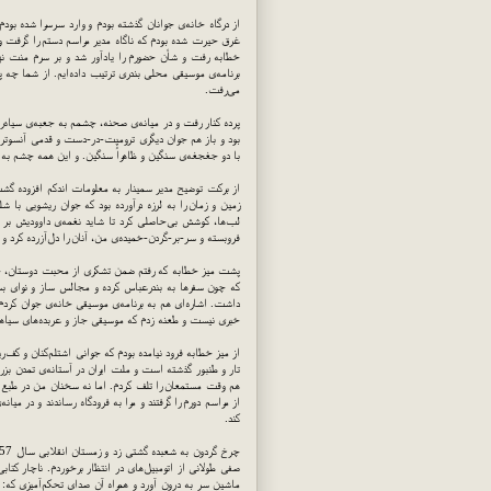
از درگاه خانه‌ی جوانان گذشته بودم و وارد سرسرا شده بود
غرق حیرت شده بودم كه ناگاه مدیر مراسم دستم را گرفت و 
خطابه رفت و شأن حضورم را یادآور شد و بر سرم منت ن
برنامه‌ی موسیقی محلی بندری ترتیب داده‌ایم. از شما چه پ
می‌رفت.
پرده كنار رفت و در میانه‌ی صحنه، چشمم به جعبه‌ی سیاه‌رن
بود و باز هم جوان دیگری ترومپت-در-دست و قدمی آنسوترك 
با دو جغجغه‌ی سنگین و ظاهراً سنگین. و این همه چشم به ح
از بركت توضیح مدیر سمینار به معلومات اندكم افزوده گشت
زمین و زمان را به لرزه درآورده بود كه جوان ریشویی با ش
لب‌ها، كوشش بی‌حاصلی كرد تا شاید نغمه‌ی داوودیش بر 
فروبسته و سر-بر-گردن-خمیده‌ی من، آنان را دل‌آزرده كرد و 
پشت میز خطابه كه رفتم ضمن تشكری از محبت دوستان، خاطر
كه چون سفرها به بندرعباس كرده و مجالس ساز و نوای بسیا
داشت. اشاره‌ای هم به برنامه‌ی موسیقی خانه‌ی جوان كرد
خبری نیست و طعنه زدم كه موسیقی جاز و عربده‌های سیاهپ
از میز خطابه فرود نیامده بودم كه جوانی اشتلم‌كنان و كف‌
تار و طنبور گذشته است و ملت ایران در آستانه‌ی تمدن بز
هم وقت مستمعان را تلف كردم. اما نه سخنان من در طبع تر
از مراسم دورم را گرفتند و مرا به فرودگاه رساندند و در می
كند.
صفی طولانی از اتومبیل‌های در انتظار برخوردم. ناچار كتاب
ماشین سر به درون آورد و همراه آن صدای تحكم‌آمیزی كه