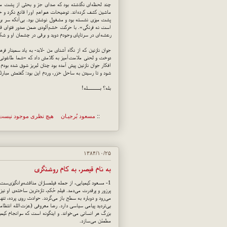
چند لحظه‌ای نگذشته بود كه صدای جرّ و بحثی از پشت ماش
ماشین كشف كرده‌اند. توضیحات همراهم او را قانع نكرد و خ
پشت میزی نشسته بود و مشغول نوشتن بود. بی‌آنكه سر برگی
است نه فرنگی». با حركت خشم‌آلودی ضمن صدور فتوای قاط
رعشه‌ای در سرتاپای وجودم دوید و برقی در چشمان او و شك
جوان نازنین كه از نگاه آشنای من -لابد- به یاد سمینار فر
دوخت و لحنی ملامت‌آمیز به كلامش داد كه «شما طاغوتی‌ه
افكار جوان نازنین پیش آمده بود چنان لبریز شوق شده بودم 
شود و تا رسیدن به ساحل خزر، وردم این بود: گفتمش مبارك
بله؟ بــــــــــــله!
::
مسعود بُرجيـان
هیچ نظری موجود نیست
۱۳۸۴/۱۰/۲۵
به نام قیصر، به كام روشنگری
1- مسعود كیمیایی، از جمله فیلمسازان مناقشه‌برانگیزی‌ست 
پرزور و پرقدرت می‌دمد. فیلم حُكم، تازه‌ترین ساخته‌ی او نی
می‌رود و دوباره به سطح باز می‌گردد. حوادث روی پرده،‌ تنها
بی‌تردید پیامی سیاسی دارد. رضا معروفی (عزت‌الله انتظا
بزرگ هر انسانی می‌خواند. و اینگونه است كه سرانجام كیمیای
مطمئن می‌سازد.