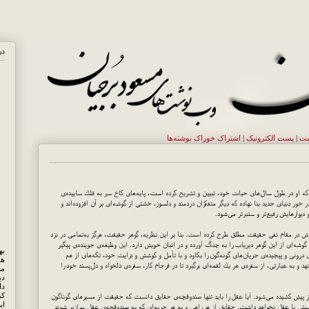
در
ست
|
پست الکترونيک
|
اشتراک خوراک نوشته‌ها
 او در طول سال‌های حیات خود، تبیین و تشریح كرده است،‌ پایه‌های كاخ سر به فلك ساییده‌ی
ور دنیای جدید بنا نهاده كه دیگر متفكران دردمند و دلسوز، خشتی از گوشه‌ای بر آن افزوده‌اند و
یوارهایش رفیع‌تر و ستبرتر می‌شود.
ش در مقام نفی حقیقت مطلق طرح كرده است. بنا بر این نظریه، گوهر حقیقت، هرگز به‌تمامی در نزد
گوشه‌ای از این گوهر دیریاب را به چنگ آورده و در انبان خویش دارد. این وظیفه‌ی جوینده‌ی پیگیر
ی درونی و پیچیده‌ی جریان‌های گونه‌گون را بكاود و با تأمل و كوشش و درایت خود، تكه‌های از هم
هم
د و به عبارتی، از سفره‌ی هر یك لقمه‌ای برگیرد تا در فرجام كار، سفره‌ی دلخواه و دل‌پسند خود را
مه
دی
کر
یش كشیده می‌شود. آیا عقل را باید تنها صندوقچه‌ی حقایق دانست كه حقیقت از مسیرهای گوناگون
ای
سبتی با عقل نخواهد داشت. حقایق از هر راهی و به هر حربه‌ای كه به صندوقچه‌ی عقل سرازیر شوند