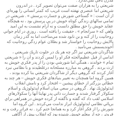
مدرن باقي نمي‌گذارد .
شريعتي را به هزاران صفت مي‌توان تصوير كرد . در اندرون
شريعتي اما عنصري نهفته است غريب كه كمتر انساني را بهره‌اي
از آن است : « گستاخي شورش و جسارت پرسش » . شريعتي در
تمامي سالهاي زندگي كوتاه خويش در پي پرسش بود ، نه هيچگاه
عقايد خويش را حق مطلق دانست و نه آرام نشست به اين اميد
واهي كه « سرانجام » ، حقيقت را يافته است . روزي در ايام جواني
روحانيت را از كنه و بن نابود شده مي‌ساخت اما به گذر زمان
پالايش روحانيت را خواستار شد و بطلان عوام‌ زدگي روحانيت كه
آخونديسمش مي‌ناميد .
شاگردان شريعتي نيز اگر چه هر يك در خلوت تاريك شريعتي ،
اندامي از فيل عظيم‌الجثه فكر او را لمس كردند و آن را « شريعتي
تمام » خواندند ، همگي اما شورشي بودن را از پدر فكري خويش به
ارث بردند . گروهي به مبارزه مسلحانه درغلطيدند و با نظامي نبرد
آغاز كردند كه گروهي ديگر از شاگردان شريعتي بنا كرده بودند ،
همين گروه اما همچنان به تغيير بنيادهاي فكري خويش – هر چند به
خطائي بزرگتر از خطاي پيشين – افتخار كرد و نامش انقلاب
ايدئولوژيك نهاد . گروهي در سعي ميان اسلام ايدئولوژيك و اسلام
سكولار گرفتار شدند و جسارت ذاتي پدر نهايتا آنها را سكولارهاي
اسلامي لقب داد كه گفته و ناگفته از كرده خويش در همراهي براي
برپائي نظامي ايدئولوژيك ابراز ندامت مي‌كردند . اين گروه اما
شورش را از فكر آغاز كرد و به همانجا ختم كرد . نه فراتر رفت و نه
فروتر ، چه از معلم خويش شنيده بود كه انقلاب پيش از آگاهي