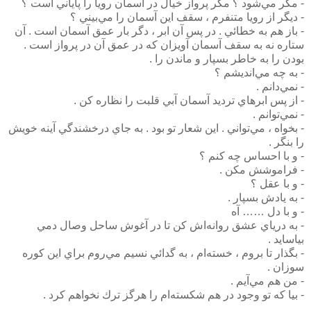
- مگر مي‌شود ؟ مگر پرواز خيال در آسمان رويا را پاياني است ؟
- ديگر از رويا متنفرم ، سقف اين آسمان را مي‌بيني ؟
- باز هم به خطائي . در پس آن ابر ، دگر بار عمق آسمان است . آن
ستاره نه به سقف آسمان آويزان كه در عمق آن در پرواز است .
بودن را به خاطر بسپار و ماندن را .
- به چه مي‌انديشم ؟
- نمي‌دانم .
- از پس ابرهاي ترديد آسمان آبي قلبت را نظاره كن .
- نمي‌توانم .
- بخواه ، مي‌تواني . اين شعار تو بود . به جاي درخشندگي آينه خويش
را بنگر .
- و با احساس چه كنم ؟
- فراموشش مكن .
- و با عقل ؟
- به يادش بسپار .
- و با دل …… آه
- به درياي عشق روانه‌اش كن تا در آغوش ساحل وصال دمي‌
بياسايد .
- بگذار تا بروم ، خسته‌ام ، به گدائي نسيم مي‌روم براي اين كوره
سوزان .
- من هم مي‌آيم .
- بيا كه تو وجود در هم شكسته‌ام را هرگز ترك نخواهم كرد .