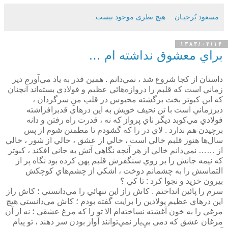
مسعود بُرجيـان
هیچ نظری موجود نیست:
۱۳۸۳/۰۳/۱۶
براي معشوق نداشته ام …
داستان از كجا شروع شد ، نمي‌دانم . همين قدر به ياد مي‌آورم دير
زماني است كه قلبم را دروازه‌هائي عظيم و فولادي بسته‌اند آنچنان
كه اين كبوتر بخت برگشته محبوس در قلب منِ سرگردان ،
ديرزماني است با تن نحيف خويش به اين درهاي قدبرافراشته
فولادي مي‌كوبد ديگر ناي پرواز كه نه ، قدرت راه رفتن و دانه
برچيدن هم ندارد . لاي در را كه گشودم تا مطمئن شوم از پس
سال‌ها هنوز قلبم خالي است ، خالي از عشق ، خالي از شور ، خالي
از …… نمي‌دانم خالي از هر آنچه نگاهي آتش به جاني افكند ، كبوتر
كه نيمه‌ جانش را بر روي سنگفرش قلبم پهن كرده بود نگاه پر از
التماسش را به چشمانم دوخت ، اشكي از چشم‌هاي كوچكش
بيرون خزيد و نجوا كرد : تا كي ؟
سرم را پائين انداختم . كاش راز اين تنهائي را مي‌دانستي ؛ كاش راز
اين درهاي عظيم پولادين را برايت گفته بودم ؛ كاش مي‌دانستي هيچ
مرغي را به خون آغشته نساخته‌ام الا تو را كه مرغ عشقي ؛ نه از آن
مرغان عشق كه دمي بي‌يار نمي‌توانند آواز بودن سر دهند ، تو پيام