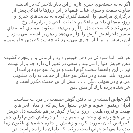
اگر نه به جستجوي خبري تازه از اين ديار بلاخيز كه در انديشه
تفاوت‌ سمت و سوي عتاب قلمها در اين روزها با اندكي پيش از
برگزاري مراسم اول اسفند گذري كوتاه به سايت‌هاي خبري و
روزنامه‌هاي داخلي بيافكنيم حقيقت تلخي در برابرمان رخ
برمي‌كشد كه سخت دل را آزار مي‌دهد . سكوت ممتدي كه صداي
سفير دلخراشش گوش را آزار مي‌دهد و ذهن را آشفته مي‌سازد و
اين پرسش را بر لبان جاري مي‌سازد كه چه شد كه بدين جا رسيديم
؟
هر كس اما سودائي در ذهن خويش دارد و آرماني و از پنجره گشوده
ذهن خويش دنيا را مي‌بيند و سعي در تغيير آن دارد چه بازار تهمت
نيز در اين وانفسا سخت گرم است و در يك سو فرياد برائت از
تندروي بلند است و در ديگر سو فغان از خيانت به راي ميليوني
مردم و در سوئي ديگر ……. بيش از اين حديث مكرر است و
خراشنده پرده نازك آرامش ذهن .
اگر غواص انديشه را به يافتن گوهر حقيقت در مرداب سياست
ايران رهنمون شويم و عزم استوار سازيم كه از ميان لجن‌هاي
تهمت و فزون‌طلبي ، روي نازيباي گوهر در هم شكسته دل خويش
را بي هيچ پرده‌اي و حجابي ببينيم و به كار درمانش شويم اولين چيز
كه رقص كنان صورت كريه و زشتش را جلوه‌ چشم‌هاي تاكنون زيبا
ديده ما مي‌كند جهلي است مركب كه دامان ما را مدتهاست در