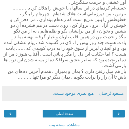
آور عشقي و جرمت سنگين‌تر .
خسته‌ام كرده‌اي در اين سالها ، يا خويش را هلاك كن يا ………
نترس ، من ديرزماني است هلاك شده‌ام . چهره‌ام را بنگر ،
خطوطش را ببين ،‌دريغ است كه زنده‌ام بپنداري . مرا دفن كن و
خويش را آزاد . برو ، پرواز كن ، روي دست در هم فشرده آن دو
بنشين و بخوان ، از من برايشان بگو و ظلم‌هايم ، نه از من نگو
،‌بگذار حديث من در همين قلب تاريك و غبار گرفته نهفته بماند .
يادت هست چند روز پيش را ، لاي در گشوده شد ،‌ پيام عشقي آمده
بود و تو آنچنان لبريز از شوق خود را به درب كوبيدي كه …… يادت
هست ؟ اما حكايت اين دل را مگر پاياني است . آفتاب هنوز دامن از
دنيا برنچيده بود كه سفير عشق سرافكنده از بسته شدن اين درب‌ها
بازمي‌گشت .
باز هم ميل رفتن داري ؟ بمان و بميران . همدم آخرين دم‌هاي من
باش تا آن راز را برايت بگويم . بمان ديگر تو مرا تنها ………
مسعود بُرجيـان
هیچ نظری موجود نیست:
›
‹
صفحهٔ اصلی
مشاهده نسخه وب