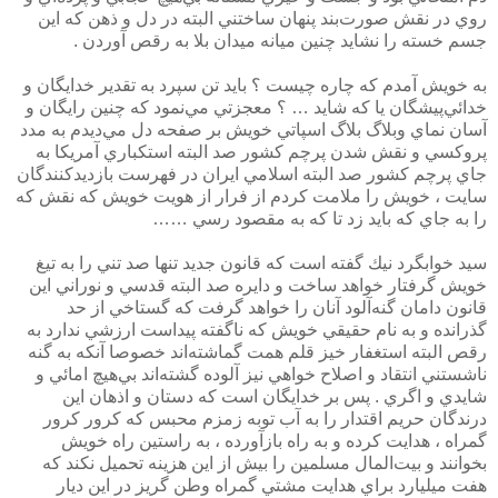
روي در نقش صورت‌بند پنهان ساختني البته در دل و ذهن كه اين
جسم خسته را نشايد چنين ميانه ميدان بلا به رقص آوردن .
به خويش آمدم كه چاره چيست ؟ بايد تن سپرد به تقدير خدايگان و
خدائي‌پيشگان يا كه شايد … ؟ معجزتي مي‌نمود كه چنين رايگان و
آسان نماي وبلاگ بلاگ اسپاتي خويش بر صفحه دل مي‌ديدم به مدد
پروكسي و نقش شدن پرچم كشور صد البته استكباري آمريكا به
جاي پرچم كشور صد البته اسلامي ايران در فهرست بازديدكنندگان
سايت ، خويش را ملامت كردم از فرار از هويت خويش كه نقش كه
را به جاي كه بايد زد تا كه به مقصود رسي ……
سيد خوابگرد نيك گفته است كه قانون جديد تنها صد تني را به تيغ
خويش گرفتار خواهد ساخت و دايره صد البته قدسي و نوراني اين
قانون دامان گنه‌آلود آنان را خواهد گرفت كه گستاخي از حد
گذرانده و به نام حقيقي خويش كه ناگفته پيداست ارزشي ندارد به
رقص البته استغفار خيز قلم همت گماشته‌اند خصوصا آنكه به گنه
ناشستني انتقاد و اصلاح خواهي نيز آلوده گشته‌اند بي‌هيچ امائي و
شايدي و اگري . پس بر خدايگان است كه دستان و اذهان اين
درندگان حريم اقتدار را به آب توبه زمزم محبس كه كرور كرور
گمراه ، هدايت كرده و به راه بازآورده ، به راستين راه خويش
بخوانند و بيت‌المال مسلمين را بيش از اين هزينه تحميل نكند كه
هفت ميليارد براي هدايت مشتي گمراه وطن گريز در اين ديار