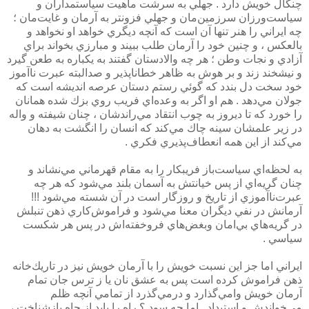
چنگال خويش دارد . جهلي به سرشت ماهيت سياستمداران و
سياست‌ورزان سرزمين‌مان و جهلي فزونتر به آرمان و غايت‌مان ؛
چه ايراني را هنر تنها آن است كه آنچه ديگري خواهد او نخواهد و
بالعكس ، و چنين خود را آرمان طلب ببيند و مبارزي بخواند براي
آزادي و نجات وطن ؛ هر چه والادستان گفتند به يكباره به طعن گيرد
و نيشخند زند و بر هوش به ظاهر خطاناپذير و صدالبته عبرت ناآموز
خود سخت دل بندد كه گوئي رستم دستان عرصه انديشه است كه
جولان مي‌دهد . هم او اگر به وعده‌اي فريب روي بزك شده همانان
را خورد كه تا ديروز به چوب انتقاد مي‌راندشان ، چنان شيفته و واله
در زير علمشان سينه چاك مي‌كند كه انسان را انگشت به دهان
مي‌كند از اين همه انعطاف‌پذيري فكري .
به لحظه‌اي سياست‌باز فريبكار را به مقام قهرماني مي‌نشاند و
چنان گريه‌اي از پس خيانتش به آسمان بلند مي‌شود كه هر چه
عبرت‌ناآموزي از تاريخ و روزگار است در آن شسته مي‌شود !!!
آرمانش در نفي ديگران معنا مي‌شود و فراموش‌كاري ذهن تنبلش
در گريه‌هاي بي‌امان وبغض‌هاي فروخفته‌اش در پس هر شكست
سياسي .
ايراني اما جز اين نسبت خويش را با آرمان خويش نيز در تاريك‌خانه
ذهن فراموش كرده است پس به عشق نان يا ز ترس جان تمام
آرمان خويش وامي‌گذارد و درمي‌گذرد از تمامي آنچه ظلم
مي‌خواندش و استبداد . اما چه سود ؟ راه را بايد از چاه بازشناخت ،