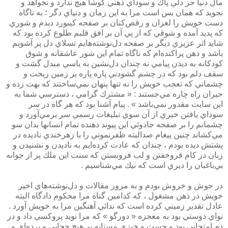
مال دنيا جز دلي پاك و سوداي ذهني كوشا هيچ ندارد و نخواهد و
نجويد كه همان بس است مرا به اين زمان و دنياي دگر ؛ به ناگاه
دست خويش را لغزان و رقص‌كنان بر صفحه كيبورد ديدم و شوري
كه پديد آمده و شوقي كه از پي آن بر افق قلبم طلوع كرده بود كه
شايد اثر عزيزي ديگر بر صفحه دل‌نوشته‌هايم تسلاي دل پر آشوبم
باشد و ذهن پراكنده‌ام كه ناگاه تمام اين شور عاشقانه و شوق
كودكانه به ديدن پيامي نه چندان دل‌نشين به ياسي مبدل گشت و
سقف دلم بود كه در چشم گشودني پاره پاره بر زمين ريخت و
چشماني كه تعجب خويش را نه تنها پنهان نمي‌ساختند كه بهت زده و
حيران راه چاره مي‌جستند : « مشترك گرامي ، دسترسي شما به
اين سايت مقدور نمي‌باشد » . پيام آشنا بود كه هر گاه در سر
سوداي يافتن خبري از آن سوي تبليغات رسمي سر بر‌مي‌آورد و
چشمانم را بر صفحه جادوئي اين پيوند دهنده تمام انسانها بدان سو
مي‌كشاند چنين پيغام صدالبته ظفرنموني را با زهرخندي ناديده در
پشتش ديده بودم ، چندان كه عادت كرده‌ايم به ناديدن و نشنيدن و
زبان در كام فروخفتن و لب فروبستن كه سنت اين ملك پر از جوانه
بي‌باغبان را ديري است كه نيك مي‌شناسيم .
در جوش و خروش بودم و به مرور مقالات و دل‌نوشته‌هاي اخير
خويش در ذهن مشغول ، كه كدامين گناه مرا محكوم دادگاه البته
عادل تقدير زميني كرده است كه ندائي آهنگين مرا به خويش آورد .
نواي دوستي بود به معجزه « دورگو » كه مرا نويد پروكسي داد و در
دم امتحاني بود و جست و خيزي مستانه بي‌هيچ حجابي و پرده‌اي و