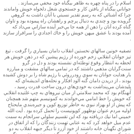
اسلام را در پناه چهره به ظاهر بيگناه خود مخفي مي‌سازند .
جواناني بيگناه از يافتن كار و جستجوي شغل دلخواه خويش واماندند
چرا كه آشنائي كه به رسم تقدير نسبتي با آنان داشت به گروهي
گرويده بود و چندي به دنبال پرچم و راهشان راه پيموده بود و تاوان
گناه كرده آنان را ذهن از همه جا بي‌خبر آينده سازاني مي‌داد كه
آمده بودند با عشق ميهن خويش را و خاك اجدادي را سرافراز سازند
.
تصفيه خونين سالهاي نخستين انقلاب دامان بسياري را گرفت ،‌ تيغ
تيز جوانان انقلابي زخم خورده از رژيم پيشين كه در ذهن خويش هر
لحظه به انتظار وقوع توطئه‌اي نشسته بودند و دل در گرو
سنت‌گرايان مذهبي ‌داشتند كه در تمامي سالهاي مشقت و مبارزه
بار هدايت جوانان به سوي رودرروئي با رژيم شاه را بر دوش كشيده
بودند ، از دريدن دامان گنه آلود افكار و نحله‌هاي انديشه‌اي كه
پليدشان مي‌پنداشت به خودي‌هاي درون ساخت قدرت رسيد ،
آنهنگام بود كه محمد سلامتي از ميان نيروهاي به چپ غلتيده انقلابي
كه خويش را خط امامي مي‌خواندند به كمونيسم متهم شد همچنان
كه پيش از او بهزاد نبوي به خاطر توزيع كوپن و جيره‌بندي مايحتاج
اوليه مردم عنوان نوظهور كوپونيست را تحمل كرده بود . آيت الله
خميني اما نيك دريافته بود كه اين تقسيم سلولي سرانجام به سمت
عدم ميل خواهد كرد كه به عتابي تهمت زنندگان را كه از اتفاق در
شوراي نگهبان خانه داشتند از خود آزرد تا ديگر جبهه انقلاب به دو