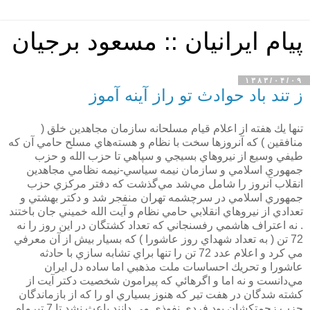
پیام ایرانیان :: مسعود برجیان
۱۳۸۳/۰۴/۰۹
ز تند باد حوادث تو راز آينه آموز
تنها يك هفته از اعلام قيام مسلحانه سازمان مجاهدين خلق (
منافقين ) كه آنروزها سخت با نظام و هسته‌هاي مسلح حامي آن كه
طيفي وسيع از نيروهاي بسيجي و سپاهي تا حزب الله و حزب
جمهوري اسلامي و سازمان نيمه سياسي-نيمه نظامي مجاهدين
انقلاب آنروز را شامل مي‌شد مي‌گذشت كه دفتر مركزي حزب
جمهوري اسلامي در سرچشمه تهران منفجر شد و دكتر بهشتي و
تعدادي از نيروهاي انقلابي حامي نظام و آيت الله خميني جان باختند
. نه اعتراف هاشمي رفسنجاني كه تعداد كشتگان در اين روز را نه
72 تن ( به تعداد شهداي روز عاشورا ) كه بسيار بيش از آن معرفي
مي كرد و اعلام عدد 72 تن را تنها براي تشابه سازي با حادثه
عاشورا و تحريك احساسات ملت مذهبي اما ساده دل ايران
مي‌دانست و نه اما و اگرهائي كه پيرامون شخصيت دكتر آيت از
كشته شدگان در هفت تير كه هنوز بسياري او را كه از بازماندگان
حزب زحمتكشان بود فردي نفوذي مي دانند باعث نشد تا 7 تيرماه