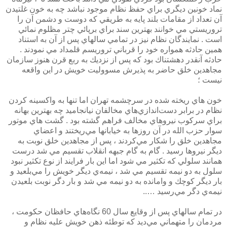
نماد خونين ديگري براي حفظ نظام موجود نباشد چه به خون غلتيدن
آن تعداد از مقامات بلند پايه به طريقي كه دوست و دشمن آن را
تروريستي مي خوانند بهترين سند براي برپائي چتر مظلوم نمائي
است . نمايندگان نظام نيز در تمامي سالهاي پس از آن به استناد
همين حادثه همواره خود را قرباني تروريسم قلمداد مي نمودند .
حادثه آنقدر دهشتناك بود كه پس از نزديك به ربع قرن هنوز سازمان
مجاهدين خلق حاضر به پذيرش مسووليت خويش در اين واقعه
نيست ؛
خون هاي ريخته شده در سرچشمه تهران اما تنها به واكسينه كردن
نظام در برابر دست‌اندازي‌هاي مخالفان نيانجاميد چه بهترين بهانه
براي سركوب نيروهاي مخالف فراهم گشته بود . گشت هاي موتور
سوار حزب الله در آن روزها به خيابانها مي‌ريختند و اعضاي
مجاهدين خلق را شكار مي‌كردند ، پس از مجاهدين خلق نوبت به
ديگر نيروها رسيد . گام به گام جبهه انقلاب تقسيم مي شد درست
همانند سلولي كه تكثير مي شود اما اين بار فرايند از نوع تكثير نبود
سلول به دو نيمه تقسيم مي شد ، نيمه‌ي ديگر خويش را مي‌بلعيد و
بار ديگر كوچك و وامانده به دو نيمه مي شد و بار دگر نوبت بلعيدن
نيمه‌ي دگر مي‌رسيد …..
در تمام سالهاي پس از وقايع سال 60 نگاه‌هاي حافظان حكومت ،
مردمان را متهماني مي‌ديد كه توطئه ذهن خويش عليه نظام و