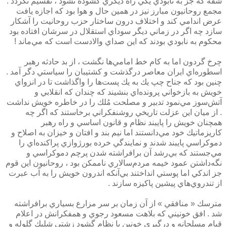
شقه كه جز به نابودي يكي راه ديگري گشوده نشود ، تقسيم نگردد .
مجمع روحانيون مبارز نيز در همين حال و هوا بود كه اجازه يافت
عرض اندامي كند و اختلاف درون ساختار حزب روحانيت را آشكار
سازد چه اگر در زماني ديگر سوداي استقلال در سرشان افتاده بود
محكوم به نابودي بودند كه اين صداي والادست است كه مي‌ماند !
چرخ گردون اما به كام خط امامي‌ها نگشت ، از بد حادثه رهبر
اسطوره‌اي ايران معاصر درگذشت و كشتيبان را سياستي دگر آمد .
چنين بود كه جناح چپ يك به يك پست‌‌ها را واگذاشت تا در انزواي
خويش به بازخواني پرونده‌اي بنشيند كه چندان كه انقلابي و
آتش‌سوز مي‌نمود تدبير و مصلحت مُلك را در خاطره خويش نداشت
. از ميان اين عزلت تاريخي روشنفكراني برخاستند كه اگر چه
همچنان خويش را پايبند نظام و قانون اساسي و راه رهبر
كاريزماتيك خود مي‌دانستند اما نيم بند و افتان و خيزان به اصلاح و
دموكراسي پايبند شدند و نمايندگي خرده بورژوازي پراكنده‌اي را
مي‌جستند كه بي‌رشد آن برافراشته شدن پرچم دموكراسي و
نگه‌داشتن عمود خيمه‌ مردم‌سالاري ناممكن بود ، روحانيون اين قوم
جز اندكي اما پوستي انداختند بي‌آنكه اندرون خويش را به آب عبرت
از تندروي‌هاي پيشين پاكيزه سازند .
مترسك « منافقي » از آن زمان بر سر مزارع بسياري برافراشته
شد . افق خونيني كه بلاهت مسعود رجوي و همفكرانش در اعلام
قيام مسلحانه و درگيري خونين با نظام گشود زشتي شليك گلوله و