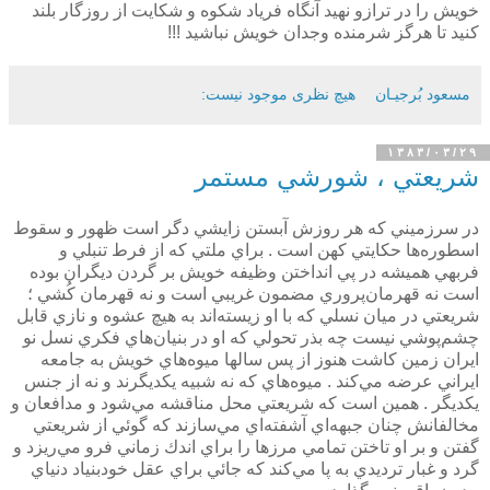
خويش را در ترازو نهيد آنگاه فرياد شكوه و شكايت از روزگار بلند
كنيد تا هرگز شرمنده وجدان خويش نباشيد !!!
مسعود بُرجيـان
هیچ نظری موجود نیست:
۱۳۸۳/۰۳/۲۹
شريعتي ، شورشي مستمر
در سرزميني كه هر روزش آبستن زايشي دگر است ظهور و سقوط
اسطوره‌ها حكايتي كهن است . براي ملتي كه از فرط تنبلي و
فربهي هميشه در پي انداختن وظيفه خويش بر گردن ديگران بوده
است نه قهرمان‌پروري مضمون غريبي است و نه قهرمان كُشي ؛
شريعتي در ميان نسلي كه با او زيسته‌اند به هيچ عشوه و نازي قابل
چشم‌پوشي نيست چه بذر تحولي كه او در بنيان‌هاي فكري نسل نو
ايران زمين كاشت هنوز از پس سالها ميوه‌هاي خويش به جامعه
ايراني عرضه مي‌كند . ميوه‌هاي كه نه شبيه يكديگرند و نه از جنس
يكديگر . همين است كه شريعتي محل مناقشه مي‌شود و مدافعان و
مخالفانش چنان جبهه‌اي آشفته‌اي مي‌سازند كه گوئي از شريعتي
گفتن و بر او تاختن تمامي مرزها را براي اندك زماني فرو مي‌ريزد و
گرد و غبار ترديدي به پا مي‌كند كه جائي براي عقل خودبنياد دنياي