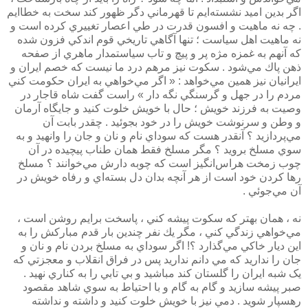
اگر بدين اميد نشسته‌ايم تا قهرماني دگر ظهور كند سخت به خطاايم
. چه نه ماهيت و افسون قدرت در طي اعصار تغييري كرده است و
نه ماهيت اهل سياست ؛ تنها آگاهي تاريخي قوم اندكي فزون شده
كه آنهم به غمزه مژه پر و پيچ و تاب سياستمدار ماهري از صفحه
ذهن پاك مي‌شود . سكوت نيز مرهم درد ما نيست كه خصم ايران و
ايرانيان نيز همين مي‌خواهد : « اگر مي‌خواهي به ايران حكومت كني
مردم را در جهل و گرسنگي نگه دار » راست گفت شاه قاجار در
وصيت به فرزند خويش ؛ حال با خويش خلوت كنيد و جايگاه آرمان
و وطن و سرنوشت خويش را در خود بجوئيد . چقدر بابت آن
مي‌پردازيد ؟ آنقدر هست كه سوداي نام و نان و جان را وانهيد و به
سوي مسلخ برويد ؟ مگر مسلخ فقط همان طناب پيچيده در آن
چوب زمخت هراس‌انگيز است كه چوبه دارش مي‌خوانند ؟ مسلخ
رها كردن خود است از هر آنچه بدان دل بسته‌اي و رفاه خويش در
آن مي‌جوئي .
نه ، همان بهتر كه سكوت پيشه كني ، پاسخت برايم روشن است ،
مي‌خواهي زندگي كني ، مگر يك نفر چندين بار قدم مباركش را به
اين ديار خاكي مي‌گذارد ؟! اگر سوداي به مسلخ بردن نام و نان و
جان را نداريد که مي دانم نداريد پس در فراق انقلاب و معجزتي که
يک شبه ايران را گلستان کند مباشيد و بي تابي را به کناري نهيد .
صبر پيشه سازيد و گام به گام و با احتياط به سوي شاهد مقصود
رهسپار شويد . دمي نيز با خويش خلوت كنيد و داشته و نداشته