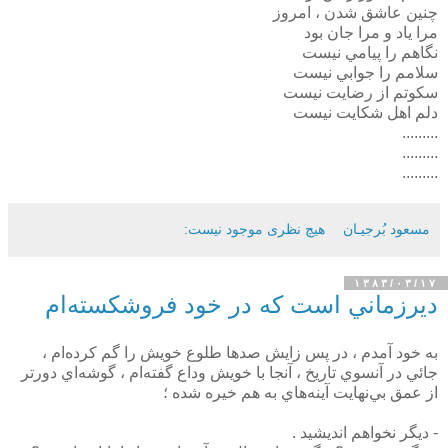
چنين عاشق شدن ، امروز
مرا ياد و مرا جان بود
نگاهم را پيامي نيست
سلامم را جوابي نيست
سکوتم از رضايت نيست
دلم اهل شکايت نيست
.........
.........
.........
مسعود بُرجيـان
هیچ نظری موجود نیست:
۱۳۸۳/۰۳/۱۷
ديرزماني است كه در خود فروشكسته‌ام
به خود آمدم ، در پس زايش صدها طلوع خويش را گم كرده‌ام ،
جائي در آنسوي تاريخ ، آنجا با خويش وداع گفته‌ام ، گوشه‌اي دورتر
از عمق بي‌نهايت آينه‌هاي به هم خيره شده ؛
- ديگر نخواهم انديشيد .