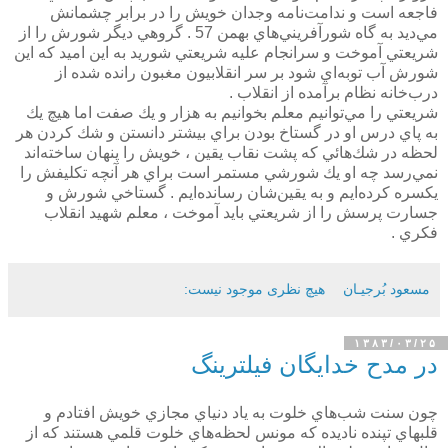
فاجعه است و ندامت‌نامه وجدان خويش را در برابر چشمانش
مي‌ديد به گاه شورآفريني‌هاي بهمن 57 . گروهي ديگر شورش را از
شريعتي آموخت و سرانجام عليه شريعتي شوريد به اين اميد كه اين
شورش آب توبه‌اي شود بر سر انقلابيون مغبون رانده شده از
درب‌خانه نظام برآمده از انقلاب .
شريعتي را مي‌توانيم معلم بخوانيم به هزار و يك صفت اما هيچ يك
به پاي درس او در گستاخ بودن براي بيشتر دانستن و شك كردن هر
لحظه در شك‌هائي كه پشت نقاب يقين ، خويش را پنهان ساخته‌اند
نمي‌رسد چه او يك شورشي مستمر است براي هر آنچه تكليفش را
يكسره كرده‌ايم و به يقين‌شان رسانده‌ايم . گستاخي شورش و
جسارت پرسش را از شريعتي بايد آموخت ، معلم شهيد انقلاب
فكري .
مسعود بُرجيـان
هیچ نظری موجود نیست:
۱۳۸۳/۰۳/۲۵
در مدح خدايگان فيلترينگ
چون سنت شب‌هاي خلوت به ياد دنياي مجازي خويش افتادم و
قلبهاي تپنده ناديده كه مونس لحظه‌هاي خلوت قلمي هستند كه از