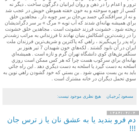
ترور و اعدام را در ذهن و روان ايرانيان دگرگون ساخت . ديگر نه
كسي از چهره سوخته و به خون خفته هموطن خويش در عجب شد
و نه از سرافكندگي جسد بي‌جان بر سر چوبه دار . مجاهدين خلق
براي هميشه بهانه‌اي شدند كه آب توبه « مرگ » بر سر دگرانديشان
ريخته شود . خشونت فرزند خشونت است . مجاهدين خلق خشونت
را در زشت‌ترين اشكالش بنيان نهادند تا فرزنداني به مراتب زشت‌تر
راه پدر را پي‌بگيرند ، راهي كه پاكترين و شريف‌ترين فرزندان ملت
ايران در آن نابود گشتند . لكه‌هاي خون شهيدان 7 تير هنوز بر
سنگفرش‌هاي كوي دانشگاه تهران گرم و تازه است . هميشه‌اي
بهانه‌اي براي سركوب هست چرا كه هر كس ممكن است روزي
اسلحه به دست گيرد يا اسلحه به دست ديگري دهد . اين راه جائي
بايد به بن بست منتهي شود . بن بستي كه خود گشودن راهي نوين به
سوي تحمل ديگران در خانه مشترك است .
مسعود بُرجيـان
هیچ نظری موجود نیست:
۱۳۸۳/۰۴/۰۴
دم فرو بنديد يا به عشق نان يا ز ترس جان
!!!