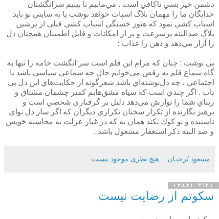
دشمن خيز بسي ناكافي است . مي‌مانيم تا بينيم سرانگشتان
خدايگان ما را مهمان بلاگ اسپات خواهد نوشت يا به سايتي نو بايد
اسباب كشي نمود كه هنوز خستگي اسباب كشي قبلي از پرشين
بلاگ صدالبته پرسرعت و پر از امكانات و قابل اطمينان همچنان دل
را آزار مي‌دهد و ذهن را عذاب ؛
پي نوشت : چنان كه مرام اين قلم است سر انگشت خامه را تنها به
گاه سماع قلم به رقص مي‌خوانم حال چه سماعي سياسي باشد يا
اجتماعي ، چه دل‌نوشته‌اي باشد شعرگونه از حكايت‌هاي اين دل بي
تاب . اگر چندي است كه سياه مشق‌هايم كمتر چشمان مشتاق و
زيباي شما را نوازش مي‌دهد دليل بر گرفتاري شخصي است و
پرهيز نگارنده از تكرار سخنان تكراري ديگران كه اگر ساز دل نواي
ناشنيده و نو كوك نكند همان به كه در غبار عزلت به محاسبه خويش
و صد البته ذكر استغفار مشغول باشد .
مسعود بُرجيـان
هیچ نظری موجود نیست:
۱۳۸۳/۰۳/۲۱
سکوتم از رضايت نيست