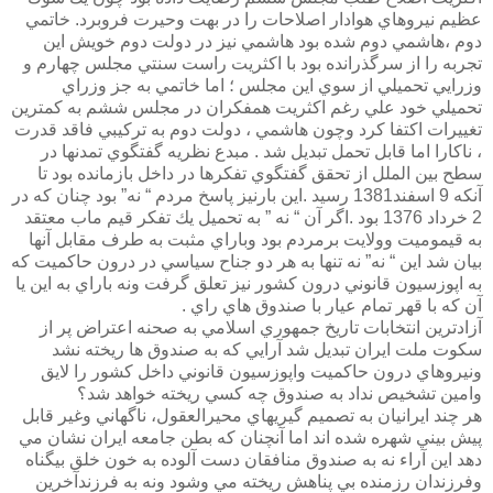
عظيم نيروهاي هوادار اصلاحات را در بهت وحيرت فروبرد. خاتمي
دوم ،هاشمي دوم شده بود هاشمي نيز در دولت دوم خويش اين
تجربه را از سرگذرانده بود با اكثريت راست سنتي مجلس چهارم و
وزرايي تحميلي از سوي اين مجلس ؛ اما خاتمي به جز وزراي
تحميلي خود علي رغم اكثريت همفكران در مجلس ششم به كمترين
تغييرات اكتفا كرد وچون هاشمي ، دولت دوم به تركيبي فاقد قدرت
، ناكارا اما قابل تحمل تبديل شد . مبدع نظريه گفتگوي تمدنها در
سطح بين الملل از تحقق گفتگوي تفكرها در داخل بازمانده بود تا
آنكه 9 اسفند1381 رسيد .اين بارنيز پاسخ مردم “ نه” بود چنان كه در
2 خرداد 1376 بود .اگر آن “ نه ” به تحميل يك تفكر قيم ماب معتقد
به قيموميت وولايت برمردم بود وباراي مثبت به طرف مقابل آنها
بيان شد اين “ نه” نه تنها به هر دو جناح سياسي در درون حاكميت كه
به اپوزسيون قانوني درون كشور نيز تعلق گرفت ونه باراي به اين يا
آن كه با قهر تمام عيار با صندوق هاي راي .
آزادترين انتخابات تاريخ جمهوري اسلامي به صحنه اعتراض پر از
سكوت ملت ايران تبديل شد آرايي كه به صندوق ها ريخته نشد
ونيروهاي درون حاكميت واپوزسيون قانوني داخل كشور را لايق
وامين تشخيص نداد به صندوق چه كسي ريخته خواهد شد؟
هر چند ايرانيان به تصميم گيريهاي محيرالعقول، ناگهاني وغير قابل
پيش بيني شهره شده اند اما آنچنان كه بطن جامعه ايران نشان مي
دهد اين آراء نه به صندوق منافقان دست آلوده به خون خلق بيگناه
وفرزندان رزمنده بي پناهش ريخته مي وشود ونه به فرزندآخرين