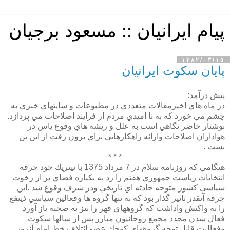
پیام ایرانیان :: مسعود برجیان
۱۳۸۲/۰۳/۱۵
پایان سکوت ایرانیان
پيش درآمد:
در ماه هاي اخيرمقالات متعددي در مطبوعات و سايتهاي خبري به
چشم مي خورد كه به نا اميدي مردم از فرايند اصلاحات مي پردازد.
نوشتار حاضر نگاهي است به علل و ريشه هاي وقوع ياس در
هواداران اصلاحات وارائه راهكارهايي براي برون رفت از اين بن
بست .
* * *
هنگامي كه روزنامه سلام در 7 مرداد 1375 با تيتريك خود جرقه
انتخابات رياست جمهوري هفتم را زد به يكباره فضاي پر از رخوت
سياسي كشور متوجه حادثه اي تاريخي ودر شرف وقوع شد .اين
جرقه آنقدر تاثير گذار بود كه نه تنها گروه ها وفعالين سياسي ذينفع
را به واكنش واداشت كه گروههاي قهر را نيز به صحنه باز آورد
فعال شدن مجدد مجمع روحانيون مبارز پس از سالها سكوت
وفعاليت قابل توجه گروههاي كوچك عضو ائتلاف خط امام آنروز