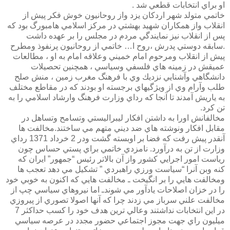
او براي انتخابات قطعي شد .
خاتمي متولد شهر اردكان يزد واز روحانيون خوش فكر پيش از
انقلاب واز همكاران شهيد بهشتي در مركز اسلامي هامبورگ بود كه
پس از انقلاب نيز نمايندگي مردم در مجلس را بر عهده داشت
.سابقه دوستي پدرش ،روح ا… خاتمي از روحانيون پرنفوذ ومطرح
پيش از انقلاب ومرحوم امام خميني وعلاقه امام به او ، مطالعات
عميقش در زمينه هاي فلسفي وسياسي ، همچنين تحصيلات
دانشگاهي وآشنايي نزديك وي با فرهنگ مغرب زمين ، منش صلح
طلب وآرام وي از ويژگيهاي برجسته او بودند كه در مقاطع مختلف
به ياريش آمدند تا آنجا كه رداي وزارت فرهنگ وارشاد اسلامي را به
تن كرد.
مخالفانش اورا به داشتن افكار ليبراليستي وتسامح وتساهل در
مقابل افكار ونوشته هاي ضد ديني متهم مي ساختند.مخالفت ها
آنقدر پيش رفت كه فضا بر اوبسته گشت ودر 2 خرداد 1371 رداي
وزارت از تن به درآورد. نامزدي خاتمي براي پستي حساس چون
رياست امور اجرايي كشور واز آن بالاتر رئيس “جمهور” ايران كه
كنه وبن آنرا “سياست ورزي راهبردي ” تشكيل مي دهد تعجب ها
ومخالفت هايي را بر انگيخت ـ مخالفت هايي كه اكنون به خوبي خود
را در خزان اصلاحات يادآور مي شوندـ اما نيروهاي سياسي چپ از
مخالفت علني سرباز مي زدند چرا كه آنها اصولا تصوري از پيروزي
در اين انتخابات نداشتند وعالي ترين هدف خود را كسب حداكثر 7
ميليون راي جهت مجوز اجتماعي حضور مجدد در عرصه سياسي