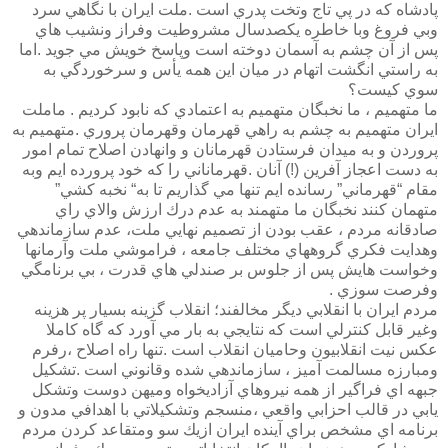
پادشاه كه در پي تاج وتخت پدري است .ملت ايران با نگاهي سرد
وبي فروغ وبا خاطره يكصدسال مشروطيت وفراز ونشيب هاي
پس از آن چشم به آسمان دوخته است وپاسخ خويش مي جويد .اما
به راستي انگشت اتهام در ميان اين همه يأس و سرخوردگي به
سوي كيست؟
ما متهميم ، ما نخبگان متهميم به اعتمادي كه نابود كرديم . ماملت
ايران متهميم به چشم به راهي قهرمان وقهرمان پروري .متهميم به
پروردن و به ميدان فرستادن قهرمانان و وانهادن اصلاح تمام امور
به دست اعجاز آفرين (!) آنان .قهرماناني را كه خود پرورده ايم وبه
مقام “قهرماني” رسانده ايم تنها مي گذاريم تا به“ نخبه كشي”
متهمان كنند نخبگان ما متهمند به عدم درك ارزش والاي راي
صادقانه مردم ، عقب بودن از تصميم نهايي ملت، عدم سازماندهي
وهدايت فكري گروههاي مختلف جامعه ، فراموشي ملت وآرمانها
وخواست هايش پس از جلوس بر صندلي هاي قدرت ، بي برنامگي
وفرصت سوزي .
مردم ايران با انقلابي ديگر مخالفند؛ انقلاب گزينه بسيار پر هزينه
وغير قابل كنترلي است كه نتايجي به بار مي آورد كه گاه كاملا
عكس نيت انقلابيون وحاميان انقلاب است .تنها راه اصلاح ،رفرم
ومبارزه مسالمت آميز ، سازماندهي شده وقانوني است .تشكيل
جبهه اي فراگير از همه نيروهاي آزاديخواه وميهن دوست وتشكل
يابي در قالب احزابي واقعي ،منسجم وتشكيلاتي با اهدافي مدون و
برنامه اي مشخص براي آينده ايران ازيك سو ومتقاعد كردن مردم