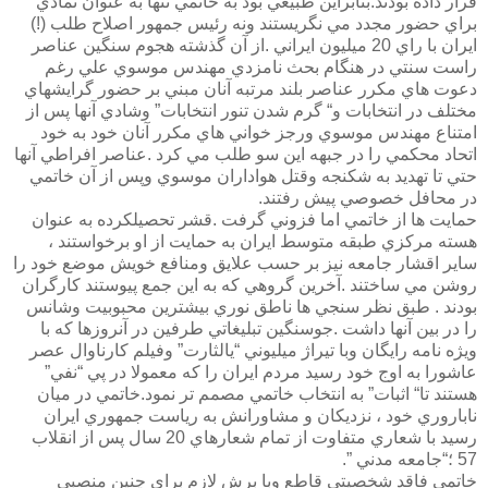
قرار داده بودند.بنابراين طبيعي بود به خاتمي تنها به عنوان نمادي
براي حضور مجدد مي نگريستند ونه رئيس جمهور اصلاح طلب (!)
ايران با راي 20 ميليون ايراني .از آن گذشته هجوم سنگين عناصر
راست سنتي در هنگام بحث نامزدي مهندس موسوي علي رغم
دعوت هاي مكرر عناصر بلند مرتبه آنان مبني بر حضور گرايشهاي
مختلف در انتخابات و“ گرم شدن تنور انتخابات” وشادي آنها پس از
امتناع مهندس موسوي ورجز خواني هاي مكرر آنان خود به خود
اتحاد محكمي را در جبهه اين سو طلب مي كرد .عناصر افراطي آنها
حتي تا تهديد به شكنجه وقتل هواداران موسوي وپس از آن خاتمي
در محافل خصوصي پيش رفتند.
حمايت ها از خاتمي اما فزوني گرفت .قشر تحصيلكرده به عنوان
هسته مركزي طبقه متوسط ايران به حمايت از او برخواستند ،
ساير اقشار جامعه نيز بر حسب علايق ومنافع خويش موضع خود را
روشن مي ساختند .آخرين گروهي كه به اين جمع پيوستند كارگران
بودند . طبق نظر سنجي ها ناطق نوري بيشترين محبوبيت وشانس
را در بين آنها داشت .جوسنگين تبليغاتي طرفين در آنروزها كه با
ويژه نامه رايگان وبا تيراژ ميليوني “يالثارت” وفيلم كارناوال عصر
عاشورا به اوج خود رسيد مردم ايران را كه معمولا در پي “نفي”
هستند تا“ اثبات” به انتخاب خاتمي مصمم تر نمود.خاتمي در ميان
ناباروري خود ، نزديكان و مشاورانش به رياست جمهوري ايران
رسيد با شعاري متفاوت از تمام شعارهاي 20 سال پس از انقلاب
57 ؛“جامعه مدني ”.
خاتمي فاقد شخصيتي قاطع وبا برش لازم براي چنين منصبي