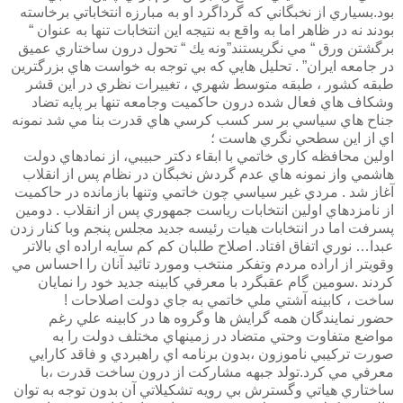
بود.بسياري از نخبگاني كه گرداگرد او به مبارزه انتخاباتي برخاسته
بودند نه در ظاهر اما به واقع به نتيجه اين انتخابات تنها به عنوان “
برگشتن ورق “ مي نگريستند”ونه يك “ تحول درون ساختاري عميق
در جامعه ايران” . تحليل هايي كه بي توجه به خواست هاي بزرگترين
طبقه كشور ، طبقه متوسط شهري ، تغييرات نظري در اين قشر
وشكاف هاي فعال شده درون حاكميت وجامعه تنها بر پايه تضاد
جناح هاي سياسي بر سر كسب كرسي هاي قدرت بنا مي شد نمونه
اي از اين سطحي نگري هاست ؛
اولين محافظه كاري خاتمي با ابقاء دكتر حبيبي، از نمادهاي دولت
هاشمي واز نمونه هاي عدم گردش نخبگان در نظام پس از انقلاب
آغاز شد . مردي غير سياسي چون خاتمي وتنها بازمانده در حاكميت
از نامزدهاي اولين انتخابات رياست جمهوري پس از انقلاب . دومين
پسرفت اما در انتخابات هيات رئيسه جديد مجلس پنجم وبا كنار زدن
عبدا… نوري اتفاق افتاد. اصلاح طلبان كم كم سايه اراده اي بالاتر
وقويتر از اراده مردم وتفكر منتخب ومورد تائيد آنان را احساس مي
كردند .سومين گام عقبگرد با معرفي كابينه جديد خود را نمايان
ساخت ، كابينه آشتي ملي خاتمي به جاي دولت اصلاحات !
حضور نمايندگان همه گرايش ها وگروه ها در كابينه علي رغم
مواضع متفاوت وحتي متضاد در زمينهاي مختلف دولت را به
صورت تركيبي ناموزون ،بدون برنامه اي راهبردي و فاقد كارايي
معرفي مي كرد.تولد جبهه مشاركت از درون ساخت قدرت ،با
ساختاري هياتي وگسترش بي رويه تشكيلاتي آن بدون توجه به توان