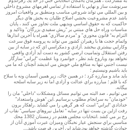
به مشاركت ، همزمان باامكان انتخاباتي حتي در حد يك رفراندوم
سرنوشت ساز و نهايي با استفاده از تمامي اهرمهاي مشروع داخلي
و بين المللي مي تواند شروعي مناسب ومنطبق بر واقعيات امروز
باشد عدم مشروعيت بخشي اصلاح طلبان به بخش هاي ديگر
حاكميت كه به حقوق اساسي وبديهي ملت تجاوز مي كنند ، پايان
مناسبات وراه حل هاي مبتني بر “ريش سفيدي بزرگان” وتاكيد و
التزام به“ قانون محوري” و “مردم سالاري” همراه با آخرين انذارها
واتمام حجت ها با رهبران كشور مي تواند به پروسه فوق سرعت
وكارايي بيشتري ببخشد .آزادي و دمكراسي اي كه در سايه از بين
رفتن استقلال وتماميت ارضي كشور به دست آيد آزادي واقعي
نخواهد بود وباروح بلند نظر ، جوانمرد وبا عظمت “ايراني” سازگار
نيست اجنبي تنها به منافع ملي خويش مي انديشد آنچنان كه ما مي
بايد باشيم ونيستيم ؛
بايد ماند و مبارزه كرد ؛ در همين خاك، زير همين آسمان ونه با سلاح
كه با قلم ؛ مبارزه براي عدالت و آزادي اما نه زير سايه اسلحه
بيگانه.
مي توانيم ، صد البته مي توانيم مسائل ومشكلات “داخلي” مان را
“خودمان” به سرانجام مطلوب برسانيم .اين “هوش واستعداد”
خدادادي “ايراني” است كه هر گرهي را مي گشايد .راهكار برون
رفت ازاين بن بست تنها در سايه “ تعامل نيروهاي سياسي” نقاب از
رخ بر مي كشد .انتخابات مجلس هفتم در زمستان 1382 محك
مناسبي براي سنجش عيار نخبگان وميزان عبرت آموزي آنان از
حوادث گذشته خواهد بود.شايد اين آخرين فرصت باشد....