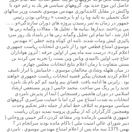
حاصل اين موج جديد بود. گروههاي سياسي هر يك به زعم خود با
واكنش در مقابل كانديداتوري مهندس موسوي نخست وزير سالهاي
جنگ تحميلي به تائيد ويا رد او با برچسب « روحاني بودن رئيس
جمهور در زمان به ثمر رسيدن پروژه هاي دوران سازندگي»و……
مي پرداختند .ديدارها ،بيانيه ها ، تحليل ها ، مقالات وگمانه زني ها
آغاز شد ، اما تمام اين تحليل وگمانه زني ها در بامداد يك روز سرد
پائيزي كيش ومات شدند. نامه اي كوتاه وچند خطي ؛« مهندس
موسوي امتناع قطعي خود را از نامزدي انتخابات رياست جمهوري
اعلام كرد». درست سه ماه پس از اولين جرقه ؛ آنروز هواداران
جناح چپ اولين نااميدي وياس وبن بست را تجربه مي كردند بن
بستي متفاوت با زمان اعلام نتايج انتخابات مجلس چهارم .
در ميان هلهله وشادي مخالفان موسوي ، حاميانش با ابراز تاسف
اعلام كردند همچنان پيگير قضيه انتخابات رياست جمهوري خواهند
بود . رايزني ها ادامه يافت .فضاي بيم واميد كم كم نام يك نامزد
جديد را پر رنگ مي ساخت .محمد خاتمي ( وزير مستعفي ارشاد
اسلامي در دوران هاشمي رفسنجاني ) ابتدا از پذيرش نامزدي
انتخابات به شدت امتناع مي كرد اما با حمايت سراسري گروههاي
سياسي موسوم به ائتلاف خط امام از جمله دفتر تحكيم وحدت
وهمچنين كارگزاران كه از پيگيري پروسه تمديد دوران رياست
جمهوري هاشمي بازمانده ودر متقاعد كردن دكتر حبيبي وروحاني (
دبير شوراي عالي امنيت ملي ) ناكام مانده بودند سرانجام در 7
بهمن 1375 سه ماه پس از اعلام امتناع مهندس موسوي ، نامزدي