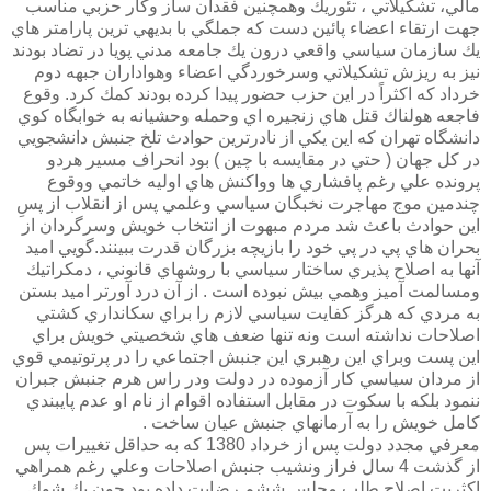
مالي، تشكيلاتي ، تئوريك وهمچنين فقدان ساز وكار حزبي مناسب
جهت ارتقاء اعضاء پائين دست كه جملگي با بديهي ترين پارامتر هاي
يك سازمان سياسي واقعي درون يك جامعه مدني پويا در تضاد بودند
نيز به ريزش تشكيلاتي وسرخوردگي اعضاء وهواداران جبهه دوم
خرداد كه اكثراً در اين حزب حضور پيدا كرده بودند كمك كرد. وقوع
فاجعه هولناك قتل هاي زنجيره اي وحمله وحشيانه به خوابگاه كوي
دانشگاه تهران كه اين يكي از نادرترين حوادث تلخ جنبش دانشجويي
در كل جهان ( حتي در مقايسه با چين ) بود انحراف مسير هردو
پرونده علي رغم پافشاري ها وواكنش هاي اوليه خاتمي ووقوع
چندمين موج مهاجرت نخبگان سياسي وعلمي پس از انقلاب از پسِ
اين حوادث باعث شد مردم مبهوت از انتخاب خويش وسرگردان از
بحران هاي پي در پي خود را بازيچه بزرگان قدرت ببينند.گويي اميد
آنها به اصلاح پذيري ساختار سياسي با روشهاي قانوني ، دمكراتيك
ومسالمت آميز وهمي بيش نبوده است . از آن درد آورتر اميد بستن
به مردي كه هرگز كفايت سياسي لازم را براي سكانداري كشتي
اصلاحات نداشته است ونه تنها ضعف هاي شخصيتي خويش براي
اين پست وبراي اين رهبري اين جنبش اجتماعي را در پرتوتيمي قوي
از مردان سياسي كار آزموده در دولت ودر راس هرم جنبش جبران
ننمود بلكه با سكوت در مقابل استفاده اقوام از نام او عدم پايبندي
كامل خويش را به آرمانهاي جنبش عيان ساخت .
معرفي مجدد دولت پس از خرداد 1380 كه به حداقل تغييرات پس
از گذشت 4 سال فراز ونشيب جنبش اصلاحات وعلي رغم همراهي
اكثريت اصلاح طلب مجلس ششم رضايت داده بود چون يك شوك