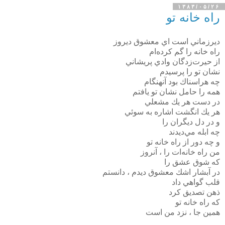
۱۳۸۳/۰۵/۲۶
راه خانه تو
ديرزماني است اي معشوق ديروز
راه خانه را گم كرده‌ام
از حيرت‌زدگان وادي پريشاني
نشان تو را پرسيدم
چه هراسناك بود آنهنگام
همه را حامل نشان تو يافتم
در دست هر يك مشعلي
هر يك انگشت اشاره به سوئي
و در دل ديگران را
چه ابله مي‌ديدند
و چه دور از راه خانه تو
من راه خانه‌ات را ،‌ آنروز
كه شوق عشق را
در آبشار اشك معشوق ديدم ، دانستم
قلب گواهي داد
ذهن تصديق كرد
كه راه خانه تو
همين جا ، نزد من است