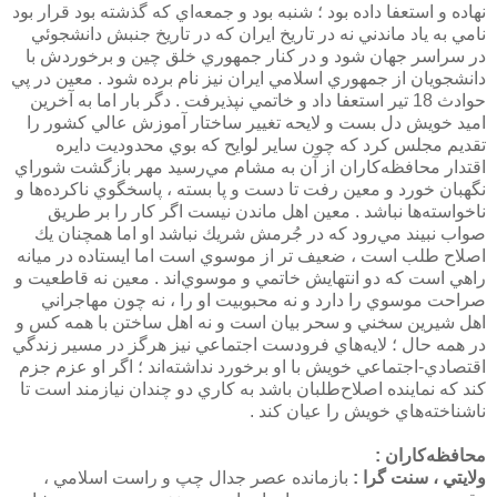
نهاده و استعفا داده بود ؛ شنبه بود و جمعه‌اي كه گذشته بود قرار بود
نامي به ياد ماندني نه در تاريخ ايران كه در تاريخ جنبش دانشجوئي
در سراسر جهان شود و در كنار جمهوري خلق چين و برخوردش با
دانشجويان از جمهوري اسلامي ايران نيز نام برده شود . معين در پي
حوادث 18 تير استعفا داد و خاتمي نپذيرفت . دگر بار اما به آخرين
اميد خويش دل بست و لايحه تغيير ساختار آموزش عالي كشور را
تقديم مجلس كرد كه چون ساير لوايح كه بوي محدوديت دايره
اقتدار محافظه‌كاران از آن به مشام مي‌رسيد مهر بازگشت شوراي
نگهبان خورد و معين رفت تا دست و پا بسته ، پاسخگوي ناكرده‌ها و
ناخواسته‌ها نباشد . معين اهل ماندن نيست اگر كار را بر طريق
صواب نبيند مي‌رود كه در جُرمش شريك نباشد او اما همچنان يك
اصلاح طلب است ، ضعيف تر از موسوي است اما ايستاده در ميانه
راهي است كه دو انتهايش خاتمي و موسوي‌اند . معين نه قاطعيت و
صراحت موسوي را دارد و نه محبوبيت او را ، نه چون مهاجراني
اهل شيرين سخني و سحر بيان است و نه اهل ساختن با همه كس و
در همه حال ؛ لايه‌هاي فرودست اجتماعي نيز هرگز در مسير زندگي
اقتصادي-اجتماعي خويش با او برخورد نداشته‌اند ؛ اگر او عزم جزم
كند كه نماينده اصلاح‌طلبان باشد به كاري دو چندان نيازمند است تا
ناشناخته‌هاي خويش را عيان كند .
محافظه‌كاران :
ولايتي ،‌ سنت گرا :
بازمانده عصر جدال چپ و راست اسلامي ،