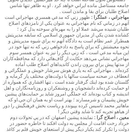
جامعه مستاصل مانده ايراني خواهد كرد . او به ظاهر تنها شانس
اصلاح طلبان براي بقا و ماندن است .
مهاجراني ، عملگرا :
ظهور زني كه مدعي همسري مهاجراني است
آنهم در زماني كه نام مهاجراني به عنوان يكي از نامزدهاي اصلاح
طلبان شنيده مي‌شد عملا او را به مهره‌اي سوخته بدل كرد ؛
كشانده شدن يكي از مديران جمهوري اسلامي كه سابقه مديريتش
همطراز عمر نظام است به دادگاه آنهم نه براي شيوه مديريتش و
نحوه معيشتش كه براي پاسخ به دادخواهي زني كه نه تنها خود در
اين ميانه مدعي است ، كه زني ديگر را نيز به عنوان همسر سوم
مهاجراني نشاني مي‌دهد حكايت از گاف‌هائي دارد كه محافظه‌كاران
از مدتها پيش براي بيرون راندن كانديداهاي اصلاح طلب آماده
كرده‌اند . مهاجراني كه به ياري هوش سرشار خويش و عملگرائي و
انعطاف در صحنه سياست سالها با دولت‌هاي مختلف يار گرمابه و
گلستان شده بود اينك گرفتار شده است ، تنها اقشاري كه همواره از
او حمايت كرده‌اند دانشجويان و روشنفكران و روزنامه‌نگاران و اهل
انديشه و كتاب بوده‌اند كه جملگي امروز شايد بر حمايت‌هاي پيشين
خويش پشيمان و شرمسارند ؛ بهتر است او به همان ان.جي.او كه
ماهاتير محمد تاسيس كرده بپيوندد و رياست بخش فرهنگيش را دور
از هياهو تجربه كند تا شايد وقتي ديگر !
معين ، اصلاح گرا :
نماينده پيشين اصفهان كه در پي تحولات دوم
خرداد رخت اقامت از مجلس به دولت افكند تا خاطره حضور در
دولت را تكرار كند يكبار ديگر پيش از استعفاي خويش قلم بر كاغذ