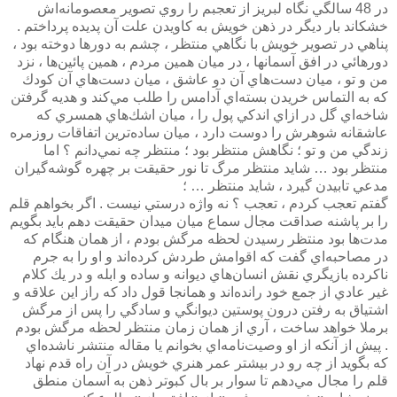
در 48 سالگي نگاه لبريز از تعجبم را روي تصوير معصومانه‌اش
خشكاند بار ديگر در ذهن خويش به كاويدن علت آن پديده پرداختم .
پناهي در تصوير خويش با نگاهي منتظر ، چشم به دورها دوخته بود ،
دورهائي در افق آسمانها ، در ميان همين مردم ، همين پائين‌ها ، نزد
من و تو ، ميان دست‌هاي آن دو عاشق ، ميان دست‌هاي آن كودك
كه به التماس خريدن بسته‌اي آدامس را طلب مي‌كند و هديه گرفتن
شاخه‌اي گل در ازاي اندكي پول را ، ميان اشك‌هاي همسري كه
عاشقانه شوهرش را دوست دارد ، ميان ساده‌ترين اتفاقات روزمره
زندگي من و تو ؛ نگاهش منتظر بود ؛ منتظر چه نمي‌دانم ؟ اما
منتظر بود … شايد منتظر مرگ تا نور حقيقت بر چهره گوشه‌گيران
مدعي تابيدن گيرد ، شايد منتظر … ؛
گفتم تعجب كردم ، تعجب ؟ نه واژه درستي نيست . اگر بخواهم قلم
را بر پاشنه صداقت مجال سماع ميان ميدان حقيقت دهم بايد بگويم
مدت‌ها بود منتظر رسيدن لحظه مرگش بودم ، از همان هنگام كه
در مصاحبه‌اي گفت كه اقوامش طردش كرده‌اند و او را به جرم
ناكرده بازيگري نقش انسان‌هاي ديوانه و ساده و ابله و در يك كلام
غير عادي از جمع خود رانده‌اند و همانجا قول داد كه راز اين علاقه و
اشتياق به رفتن درون پوستين ديوانگي و سادگي را پس از مرگش
برملا خواهد ساخت ، آري از همان زمان منتظر لحظه مرگش بودم
. پيش از آنكه از او وصيت‌نامه‌اي بخوانم يا مقاله منتشر ناشده‌اي
كه بگويد از چه رو در بيشتر عمر هنري خويش در آن راه قدم نهاد
قلم را مجال مي‌دهم تا سوار بر بال كبوتر ذهن به آسمان منطق