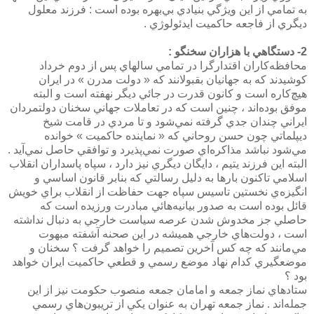
به تمامي از اين ويژگي بنيادي بي‌بهره بوده است : فرزند معلول
ديگري از فاجعه حاكميت ايدئولوژي .
2- دستگاهي با هزاران سخنگو :
محافظه‌كاران اقتدارگرا در تمامي سالهاي پس از دوم خرداد
كوشيدند كه به جهانيان بقبولانند كه « دولت مدرن » در ايران
هيچ‌كاره است و كانون قدرت در جائي ديگر نهفته است و البته
موفق بوده‌اند ، چنين است كه در تعاملات جهاني سخنان دولتمردان
ايراني چندان جدي گرفته نمي‌شود و تا مردي در قامت شيخ
ديپلماتي چون حسن روحاني كه « نماينده حاكميت » خوانده
مي‌شود نباشد مذاكره‌اي صورت نمي‌پذيرد و توافقي حاصل نمي‌آيد .
البته اين فرزند يتيم ، دايگان ديگري نيز دارد ، ‌سپاه پاسداران انقلاب
اسلامي تاكنون بارها به دليل رسالتي كه بنابر قانون اساسي و
انگيزه‌ي نخستين تاسيس سپاه جهت حفاظت از انقلاب براي خويش
قائل بوده است به صدور بيانيه‌هائي مبادرت ورزيده است كه
حاصلي جز مخدوش شدن عرصه سياست خارجي به دنبال نداشته
است ،‌ دولت‌هاي خارجي هميشه در اين صحنه آشفته مبهوت
مي‌مانند كه چه كس آخرين تصميم را خواهد گرفت ؟‌ سخنان و
موضعگيري كدام نهاد موضع رسمي و قطعي حاكميت ايران خواهد
بود ؟
ستادهاي نماز جمعه و امامان جمعه منصوب حكومت نيز از اين
جمله‌اند . نماز جمعه تهران به عنوان يكي از تريبون‌هاي رسمي