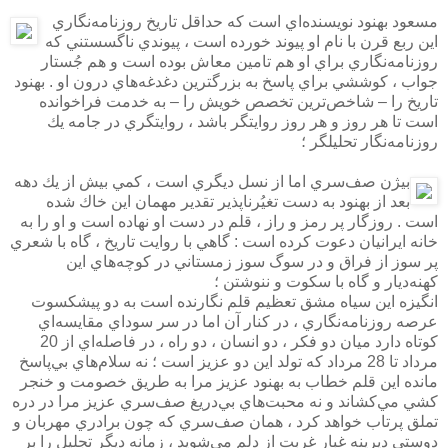
مسعود بهنود نويسنده‌اي است كه حداقل تاريخ روزنامه‌نگاري
اين ربع قرن با نام او پيوند خورده است ، پيوندي ناگسستني كه
روزنامه‌نگاري براي او هم تامين معاش بوده است و هم جُستار
جواب ، كوششي براي پاسخ به بزرگترين دغدغه‌هاي درون او . بهنود
تاريخ را – شاخص‌ترين تخصص خويش را – به خدمت فراخوانده
است تا هر روز و هر روز روايتگر باشد ، روايتگري در جامه يك
روزنامه‌نگار تحليلگر ؛
بيژن صف‌سري اما از نسل ديگري است ، كمي بيش از يك دهه
بعد از بهنود به دست تغيُرناپذير تقدير مهمان اين خاك شده
است . روزگار پر رمز و راز ، قلم در دست او نهاده است و او را به
خانه ايرانيان دعوت كرده است : گاهي با روايت تاريخ ، گاه با شعري
پر سوز از فراق و در سوگ سوز زمستاني در كوچه‌هاي اين
كهنه‌ديار و گاه با سكوت و ننوشتن ؛
انگيزه اين سياه مشق تعظيم قلم نگارنده است به دو پيشكسوت
عرصه روزنامه‌نگاري ، در كنار آن اما در سر سوداي مقايسه‌اي
كوتاه دارد ميان دو فكر ، دو انسان ، دو راه ، در فاصله‌اي از 20
مرداد تا 28 مرداد كه تولد اين دو عزيز است ؛ نه سلام‌هاي بي‌پاسخ
مانده اين قلم خطاب به بهنود عزيز مرا به طريق خصومت و خنجر
كشي مي‌كشاند و نه محبت‌هاي بي‌‌دريغ صف‌سري عزيز مرا در دره
تملق پرتاب خواهد كرد ، همان صف‌سري كه چون برادري مهربان و
دوستي ديرينه غبار غربت از دلم مي‌شويد ، زمانه ديگر تجليل را بر