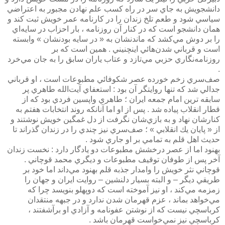
دانشجويش به جاي سر در راه كسب علم نهادن مجبور به اعتراضي
سياسي شود و طعم تلخ زندان را در كارنامه عمر خويش ثبت كند و
همان دانشجو است كه در كنار آن روزنامه ، بار احزاب در سايه‌اي
را بر دوش مي‌كشد كه ماندنشان به « در سايه بودنشان » وابسته
است و قرباني شدن‌هائي اينچنيني . همين است كه بر
روزنامه‌نگاري حزبي ‌مي‌تازد و عتاب ياران سابق را به جان مي‌خرد
.
صف‌سري زخم خورده عصر شكوفائي مطبوعات است ، او قرباني
جدالي شد كه تنها روايتگر آن بود : استعفاي آيت‌الله طاهري پر
سابقه ‌ترين امام جمعه ايران ؛ طاهري واپسين فردي بود كه از
قطار انقلاب پياده شد . پس از او اما آنانكه روند انتخابات هفتم به
كنارشان نهاد و به بازي‌شان نگرفت از دل غمگين خويش نوشتند و
از « پايان يك انقلابي » ؛ صف‌سري نيز چندي را در زندان گذراند تا
حديث اهل قلم به تمامي بر او جاري شود .
بهنود اما از عصر درخشش مطبوعات دو يادگار دارد : نخست زندان
آخر پس از طوفان توقيف مطبوعات و ديگري محمد قوچاني .
قوچاني نثر خويش را وامدار جذبه قلم بهنود مي‌داند اما خود بر
طريقي ديگر – و البته بسيار دلنشين – روايت ايران و جهان را
زمزمه مي‌كند ، او نيز آموخته است كه دوپهلو بنويسد چرا كه
مي‌خواهد بماند ، عزم قهرمان شدن ندارد و در جبهه منتقدان
كرباسچي نيست كه از نوشتن عفونامه و آزادي او برآشفتند ،
كرباسچي نيز نمي‌خواست قهرمان باشد .