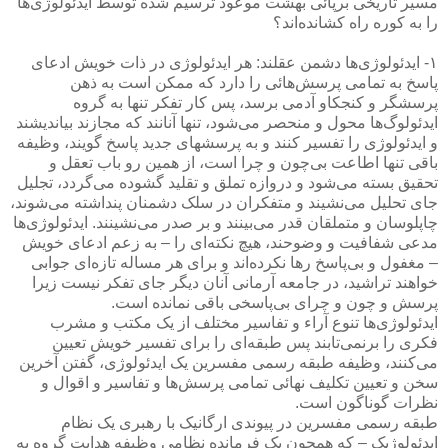
مسیر تاریخی برپائی بهشت موعود ترسیم شده توسط ایدئولوژی‌ها
را به کوره راه کشانده‌اند؟
۱- ایدئولوژی‌ها دشمن عقلند: هر ایدئولوژی در ذات خویش ادعای
پاسخ به تمامی پرسش‌هائی را دارد که ممکن است به ذهن
پرسشگر و کنجکاو آدمی برسد، پس کار تفکر تنها به گروه
ایدئولوگ‌ها محول و منحصر می‌شود، تنها آنانند که مجازند بیاندیشند
و ایدئولوژی را تفسیر کنند و به پرسشهای جدید پاسخ گویند، وظیفه
باقی تنها اطاعت بی‌چون و چرا است، از همین رو باب تعقل و
تحقیق بسته می‌شود و دروازه تملق و تقلید ‌گشوده می‌گردد، تجلیل
جای تحلیل می‌نشیند و متفکران در سلک دشمنان پنداشته می‌شوند،
چاپلوسان و متملقان قدر می‌بینند و بر صدر می‌نشینند. ایدئولوژی‌ها
مدعی شفافیت و وضوحند، ‌هیچ نکته‌ای را – به زعم ادعای خویش
– مغفول و بی‌پاسخ‌‌ رها نکرده‌اند و برای هر مساله تازه‌ای جوابی
خواهند تراشید، در جامعه آرمانی آنان دیگر جای تفکر نیست زیرا
پرسش و چون و چرای بی‌پاسخی باقی نمانده است.
ایدئولوژی‌ها تنوع آراء و تفاسیر مختلف از یک مکتب و مشرب
فکری را برنمی‌تابند پس طبقه‌ای را برای تفسیر خویش تعیین
می‌کنند، وظیفه طبقه‌ رسمی مفسرین یک ایدئولوژی، گفتن آخرین
سخن و تعیین تکلیف نهائی تمامی پرسش‌ها و تفاسیر و اقوال و
نظرات گوناگون است.
طبقه رسمی مفسرین در پیوندی ارگانیک با رهبری یک نظام
ایدئولوژیک – که همچون یک فرمانده نظامی وظیفه هدایت گروه به