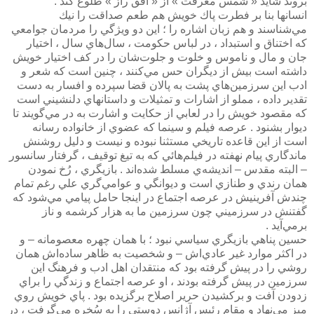
بروند شايد « شمس معرفت » از « افق راز » طلوع كند .
انسانها بنا بر فطرت پاك خويش هم طعم صداقت را نيك
مي‌شناسند و هم زبان اشاره را ؛ اين دو ويژگي را مردمان جوامعي
كه اختناق و استبداد ، در لباس حكومت ، سال‌هاي سال ، اختيار
جان و مال و ناموس و خلوت و جلوت‌شان را در كف اختيار خويش
داشته است بيش از ديگران حس مي‌كنند ، چنين است كه شعر و
ادب اين سرزمين‌هاي پشت به پالان قضا سپرده و افسار به دست
تقدير داده ، مملو از اشارات و تمثيلات و داستانهاي دلنشيني است
كه مقصود خويش را در لعابي از حكايت و اشارت به در مي‌گويند تا
ديوار بشنود . عرصه فيلم و سينما كه عضوي از خانواده رسانه
است از اين قاعده تاريخي مستثنا نبوده و نيست و دليل روشنش
ماندگاري پيام نهفته در فيلم‌هائي كه به تيغ توقيف ، گرفتار سانسور
– البته مقدس – انديشه‌ي مسلط شده‌اند . بازيگري ، رُخ نمودن
همان رندي و طنازي است و ديوانگي و عوامي‌گري علي رغم تمام
چندش آفرينيش در عرصه اجتماع در اينجا حامل پيامي مي‌شود كه
گفتنش در سرزميني چون سرزمين ما به هزار كرشمه و ناز
برمي‌آيد .
حسين پناهي بازيگري سياسي نبود ؛ با همان چهره معصومانه – و
در اكثر موارد غير عادي‌اش – و شخصيت به ظاهر ساده‌اش همان
روشي را در پيش گرفته بود كه منتقدان اهل ادب و فرهنگ اين
سرزمين در پيش گرفته بودند ، او عرصه اجتماع و زندگي را براي
زدودن آفت و بركشيدن حرير اصلاح برگزيده بود . پاي خويش روي
ميز مي‌نهاد و مقام رئيس آژانس دوستي را به سُخره مي‌گرفت ، در