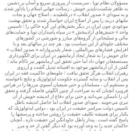
مسؤولان نظام نوپا ، سرمست از پيروزي سريع و آسان بر دشمن
به ظاهر شكست‌ناپذير خويش ، رسالت جهاني اسلام را يادآور شدند
و به سوداي « صدور انقلاب » درغلطيدند ، اصلاح جهان و نجات
ملتهاي دربند را پس از اصلاح ايران خواستار شدند و تحقق بهشت
موعودي چون ايران در ديگر بخش‌هاي اين كُره خاكي را ؛ تاسيس
واحد « جنبش‌هاي آزاديبخش » در سپاه پاسداران نوپا و حمايت‌هاي
مالي و تسليحاتي از گروه‌هاي مبارز و شورشي در كشورهاي
مختلف جلوه‌اي از اين سياست بود . هر چند در سالهاي بعد و با
افزايش فشارهاي بين‌المللي ، شعار بلندپروازانه « صدور انقلاب »
جاي خويش را به شعار ايجاد آرمانشهر در ايران براي الگوبرداري
مستضعفان جهان داد اما حتي تحقق اين آرمانشهر نيز ناكام ماند ؛
گفتن از آن آرمانشهر موعود به افسانه تبديل گشت و آرزوي
رهبران انقلاب هرگز تحقق نيافت ؛ جلوه‌هاي حاكميت فقه در ايران
پس از انقلاب و سايه گسترده حكومت ايدئولوژيك و نتايج ناخواسته
و مستقيم آن ، مسلمانان و حتي شيعيان آنسوي مرزها را در هراس
فروبرد آنچنان كه به صراحت از چنين الگوئي فاصله گرفته و تحقق
آن را ناممكن مي‌دانند و حتي براي دفاع از انديشه خويش از آن
تبري مي‌جويند . سوداي صدور انقلاب اما حاصل انديشه باطل
تاسيس دولت سراسر حقيقت در ايران بود ،‌ دولتي ايدئولوژيك كه
يكبار براي هميشه تكليف حقيقت را روشن ساخته و پرسشها را
پاسخ گفته است . پندار باطل جاودانگي اين حقيقت تازه ، آنچنان
حاكمان جديد را به وجد آورده بود كه ديگر گفتن از حد و مرز