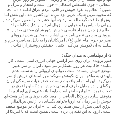
اشغالي – چون فلسطين اشغالي – خون است و انفجار و مرگ و
شيون ؛ العالم به نفوذ خويش در قلب مردم عراق ادامه داد تا آنجا
كه محبوب‌ترين شبكه عربي نزد مردم اين كشور شد . اين نقش اما
بيش از طاقت گُرده العالم بود چه آنها خشونت را تصوير مي‌كردند و
ويراني را ، ياس را و خرابي را ، زوال اميد را و شليك گلوله را ؛
العالم نيز چون همزاد فارسي خويش شورشيان مقتدي صدر را «
نيروهاي مردمي » مي‌نامد و بي اشاره به مخفي شدن نيروهاي
صدر در حرم امام علي (ع) ، آمريكائيان را به دليل محاصره حرم و
شليك به آن نكوهش مي‌كند : كتمان حقيقتي روشنتر از آفتاب .
3- از ديپلماسي به ميدان جنگ :
هنوز پرونده ايران روي ميز آژانس جهاني انرژي اتمي است . كار
نماينده حاكميت هر روز مشكل‌تر مي‌شود ، ايران بر سر تغيير
موضع خويش ايستاده است ، دولتهاي اروپائي را به سبب عدم
پايبندي به توافق تهران نكوهش مي‌كند و برنامه‌هاي خويش از سر
مي‌گيرد ، اين اما تمام واقعيت نيست ،‌ عضو هيات نمايندگي ايران
برگه‌اي را در مقابل طرف اروپائي خويش نهاد كه او را غرق در
تعجب نمود : « ايران حاضر است داوطلبانه غني‌سازي اورانيم را
متوقف سازد ، پروتكل الحاقي را امضا كند ، درهاي مراكز هسته‌اي
خويش را هر زمان كه اروپا بخواهد بگشايد ، با آژانس بين‌المللي
انرژي اتمي بيش از پيش همكاري كند …. » ايران در موضع ضعف
است ،‌ اروپا به اين نكته پي برده است ، همين است كه با آمريكا از