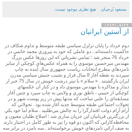
مسعود بُرجيـان
هیچ نظری موجود نیست:
۱۳۸۳/۰۵/۲۳
از آستين ايرانيان
دوم خرداد را پايان تزلزل سياسي طبقه متوسط و تداوم شكاف در
حاكميت دانسته‌اند ، دو عاملي كه خود به پيروزي محمد خاتمي در
خرداد 76 منجر شد ؛ تمامي نشرياتي كه اين روزها عكس بزرگ
مهندس ميرحسين موسوي را به همراه عكس‌هاي كوچكي از ساير
نامزدهاي مطرح انتخابات رياست جمهوري سال آينده به چاپ
سپردند به نقطه آغاز 8 سال فراز و نشيب جنبش سياسي مدرن
ايران بازگشتند . « سلام » با تيتر درشت خويش در سال 75 خبر ار
ديدار و مذاكره با مهندس موسوي داد و در كنار آن عكسهاي
كوچكي از حبيبي ، ناطق نوري و ولايتي به چاپ سپرد و چنين آغاز
مسابقه‌اي را علني ساخت كه مدتها پيش در زير پوست شهر و در
تحولات اجتماعي طبقه متوسط جديد آغاز شده بود . تحولاتي كه
آرام آرام دولت اقتدارگرا را به چالش مي‌طلبيد . سلام اما خود يكي
از بزرگترين قربانيان اين جريان سازي شد ؛ اصلاح طلبان مغبون و
محافظه‌كاراني كه اكنون دو قوه را نيز به طور كامل در اختيار دارند
به صف آرائي نامزدهاي خويش برخواسته‌اند . سه نامزد در برابر سه