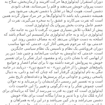
دوران استقرار: ایدئولوژی‌ها حرکت آفرینند و آرمان‌بخش، سلاح به
دست پیروان خویش می‌دهند و قلم را می‌ستانند، هدف نابودی
دشمن است، هویت آن‌ها در تقابل با دشمن تعریف می‌شود پس
همیشه دشمنی باید باشد تا ایدئولوگ‌ها بر خر مراد سوار گردند همین
است که نفرت می‌کارند و عشق را به سخره می‌گیرند، نفرت از
خصم عامل وحدت بخش پیروان یک ایدئولوژی است.
پیش از انقلاب تلاش بسیاری صورت گرفت تا دین به جامه تنگ
ایدئولوژی درآید و به جای ایدئولوژی مارکسیسم این اسلام باشد که
اسلحه به دست جوانان می‌دهد که به مصاف دشمن روند. این
خدمتی بود که مرحوم شریعتی آغاز کرد، خدمتی که تنها مناسب
دوران فروپاشی یک نظام و تاسیس یک نظام سیاسی جایگزین
است، خدمتی که تداومش به خیانت می‌انجامد و چنین شد؛ دین پر
از ابهامی که با نشان دادن راه و مقصود، ابزار تفکر را برای تفسیر
خویش به پیروانش عرضه داشته بود تا برای تمام اعصار و جوامع
پاسخ‌های خویش را از «داور دین» - نه «منبع دین» - دریابند در جامه
تنگی به نام ایدئولوژی گرفتار آمد که چنان که آمد و دانی، به دنبال
پاسخی روشن و جاودانی برای پرسش‌ها و دغدغه‌های تاریخ بشر
است و‌ نه تفسیر غیر رسمی دگراندیشان را برمی‌تابد و نه جولان
اسب چموش تفکر را و نه دگرگونی و تغییر را؛ این خاصیت ذات
ایدئولوژی است که چون به قدرت می‌رسد از آنجا که برنامه‌ای برای
اداره مُلک ندارد و با تدبیر و مدارا بیگانه است برای بقاء خویش
دشمن می‌تراشد و بذر کین می‌پاشد و در این راه به همراهان و
یاران خویش نیز رحم نمی‌کند و این دشمن‌تراشی‌ها، سرکوب را به