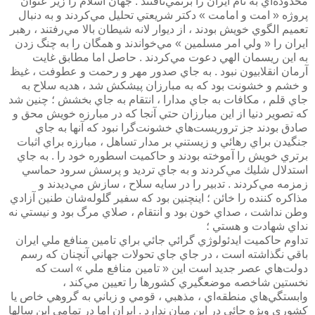
محدوده‌اي به نام ايران را برنمي‌تافتند . جهان اسلام را زير عنوان
پروژه « امت و امامت » دكتر شريعتي تحليل مي‌كردند و به دنبال
تعميم الگوي خويش بودند ، از ديوار لانه شيطان بالا مي‌رفتند ، رهبر
ايران را « ولي امر مسلمين » مي‌خواندند و همگان را به چنگ زدن
به اين ريسمان الهي دعوت مي‌كردند . حاصل اما مطابق غايت
آرمان انقلابيون نبود . به جاي صدور مهر و رحمت و عطوفت ،‌ غيظ
و خشم و خشونت بود كه به مبارزان پيشكش شد ، هديه سلاح به
جاي قلم ، مكافات به جاي مدارا ، انتقام به جاي بخشش ؛ چنين شد
كه تصوير دنيا از اين مبارزان حتي آنجا كه در مبارزه خويش محق و
صادق بودند جز تروريست‌هاي خشونت‌گرا نبود كه آنها به جاي
جنگيدن براي رهائي و زيستني بر مدار تساهل ،‌ مبارزه براي اثبات
برتري خويش را آموخته بودند و حاكميت اسطوره خود را . به جاي
استدلال شليك مي‌كردند و به جاي ترديد و پرسش سرود حماسي
زمزمه مي‌كردند . تدبير را در سايه سلاح ، سازش مي‌ديدند و
مذاكره كننده را خائن ؛ اينچنين بود كه سفير گلوله‌شان طنين آزادي
وطن نداشت ، صداي خون بود و انتقام ، صلاي مرگ بود و نيستي نه
نداي شهادت و هستي ؛
تداوم حاكميت ايدئولوژي گرائي جائي براي تامين منافع ملي ايران
باقي نگذاشته است ، در جاي جاي تحولات جهاني آنچنان كه رسم
دولت‌هاي عصر جديد است اين « تامين منافع ملي » است كه
نخستين شاخصه موضعگيري كشورها را تعيين مي‌كند ،
وابستگي‌هاي منطقه‌اي ، مذهبي ، قومي و زباني به گروهي خاص يا
كشوري ويژه جائي در اين ميان ندارد . ايران اما در تمامي اين سالها