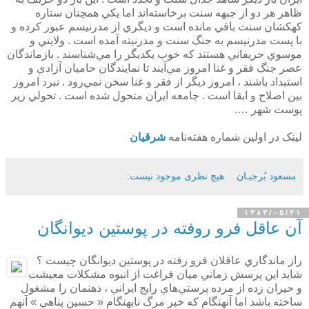
ظاهر هر دو از جبهه سنت برخاسته‌اند اما يكي همچنان ستاره
كهكشان سنت باقي مانده است و ديگري از مدرنيسم عبور كرده و
با پست مدرنيسم به جنگ سنت و مدرنيته آمده است . ولايتي و
موسوي حريفاني هستند كه خوب يكديگر را مي‌شناسند . بازماندگان
عصر جنگ فقر و غنا امروز مي‌آيند تا نمايندگان حاميان آزادي و
استبداد باشند ، امروز ديگر از فقر و غنا سخن نمي‌رود . نبرد امروز
بين اصلاح و ابقا است . جامعه ايران متحول شده است . تحولي زير
پوست شهر ….
لينک در اولين شماره هفته‌نامه
شرقيان
مسعود بُرجيـان
هیچ نظری موجود نیست:
۱۳۸۳/۰۵/۲۱
آن عاقل فرو روفته در پوستين ديوانگان
راز ماندگاري عاقلان فرو رفته در پوستين ديوانگان چيست ؟
شايد اين پرسش زماني ميان فراغت از انبوه مشكلات معيشت
و حيران زده از مرده پرستي‌هاي رايج ايراني ، ذهنمان را مشغول
ساخته باشد اما آنهنگام كه خبر مرگ نابهنگام « حسين پناهي » آنهم