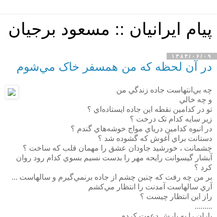
پیام ایرانیان :: مسعود برجیان
۱۳۸۳/۰۶/۰۹
در آن لحظه که من همسفر خاک مي‌شوم
چه بي‌انتهاست جاده زندگي من
و چه خالي
تو در کدامين نقطه اين جاده ايستاده‌اي ؟
زير سايه کدام تک درخت ؟
در انبوه کدامين درياي مواج خوشه‌هاي گندم ؟
دستانت براي آغوش که گشوده شد ؟
چشمانت ، خورشيد جاودان عشق را مهمان قلب که ساخت ؟
آبشار گيسوانت رايحه مهر را بدست نسيم بسوي کدام رود روان
کرد ؟
بر من چه رفت که چنين چشم از جاده برنمي‌گيرم و سالهاست ...
آري سالهاست آمدنت را انتظار مي‌کشم
راز اين انتظار چيست ؟
.........
باران را به بارش دعوت کردم