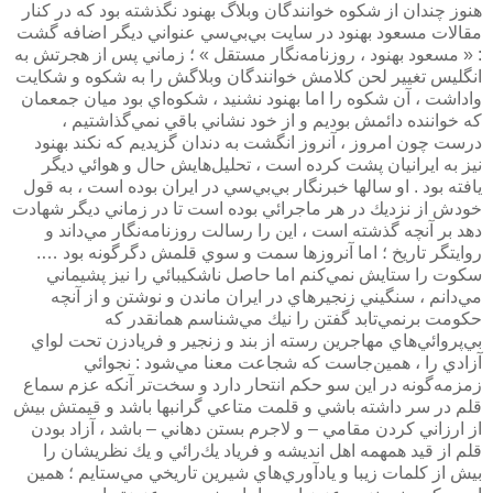
هنوز چندان از شكوه خوانندگان وبلاگ بهنود نگذشته بود كه در كنار
مقالات مسعود بهنود در سايت بي‌بي‌سي عنواني ديگر اضافه گشت
: « مسعود بهنود ، روزنامه‌نگار مستقل » ؛ زماني پس از هجرتش به
انگليس تغيير لحن كلامش خوانندگان وبلاگش را به شكوه و شكايت
واداشت ، آن شكوه را اما بهنود نشنيد ، شكوه‌اي بود ميان جمعمان
كه خواننده دائمش بوديم و از خود نشاني باقي نمي‌گذاشتيم ،
درست چون امروز ، آنروز انگشت به دندان گزيديم كه نكند بهنود
نيز به ايرانيان پشت كرده است ، تحليل‌هايش حال و هوائي ديگر
يافته بود . او سالها خبرنگار بي‌بي‌سي در ايران بوده است ، به قول
خودش از نزديك در هر ماجرائي بوده است تا در زماني ديگر شهادت
دهد بر آنچه گذشته است ، اين را رسالت روزنامه‌نگار مي‌داند و
روايتگر تاريخ ؛ اما آنروزها سمت و سوي قلمش دگرگونه بود ….
سكوت را ستايش نمي‌كنم اما حاصل ناشكيبائي را نيز پشيماني
مي‌دانم ، سنگيني زنجيرهاي در ايران ماندن و نوشتن و از آنچه
حكومت برنمي‌تابد گفتن را نيك مي‌شناسم همانقدر كه
بي‌پروائي‌هاي مهاجرين رسته از بند و زنجير و فريادزن تحت لواي
آزادي را ، همين‌جاست كه شجاعت معنا مي‌شود : نجوائي
زمزمه‌گونه در اين سو حكم انتحار دارد و سخت‌تر آنكه عزم سماع
قلم در سر داشته باشي و قلمت متاعي گرانبها باشد و قيمتش بيش
از ارزاني كردن مقامي – و لاجرم بستن دهاني – باشد ، آزاد بودن
قلم از قيد همهمه اهل انديشه و فرياد يك‌رائي و يك نظريشان را
بيش از كلمات زيبا و يادآوري‌هاي شيرين تاريخي مي‌ستايم ؛ همين