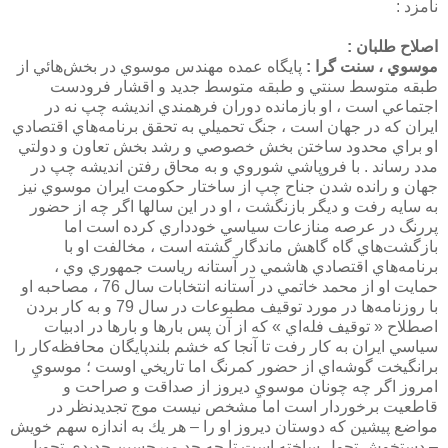
نامزد :
اصلاح طلبان :
موسوي ، سنت گرا :
پايگاه عمده مهندس موسوي در بخش‌هائي از
طبقه متوسط سنتي و طبقه متوسط جديد و اقشار فرودست
اجتماعي است ، او بازمانده دوران فرهمندي انديشه چپ نه در
ايران كه در جهان است ، جنگ تحميلي به تحقق برنامه‌هاي اقتصادي
او براي محدود ساختن بخش خصوصي و رشد بخش تعاون و دولتي
مدد رساند . با فروپاشي شوروي و به محاق رفتن انديشه چپ در
جهان و رانده شدن جناح چپ از ساختار حكومت ايران موسوي نيز
به سايه رفت و ديگر بازنگشت ،‌ او در اين سالها اگر چه از حضور
پررنگ در عرصه منازعات سياسي خودداري كرده است اما
بازگشت‌هاي گاه گاهش ماندگار گشته است ، مخالفت او با
برنامه‌هاي اقتصادي هاشمي در آستانه رياست جمهوري وي ،
حمايت او از محمد خاتمي در آستانه انتخابات سال 76 ، مصاحبه او
با روزنامه‌ها در مورد توقيف مطبوعات در سال 79 و به كار بردن
اصطلاح « توقيف فله‌اي » كه از آن پس بارها و بارها در ادبيات
سياسي ايران به كار رفت تا آنجا كه خشم بلندپايگان محافظه‌كار را
برانگيخت گوشه‌اي از حضور كمرنگ اما تاريخي اوست ؛ موسويِ
امروز اگر چه چونان موسويِ ديروز از صداقت و صراحت و
قاطعيت برخوردار است اما مشخص نيست موج تجديدنظر در
مواضع پيشين كه دوستان ديروز او را – هر يك به اندازه سهم خويش
– دستخوش تحول ساخته است تا چه حد ميرحسين جديدي تحويل