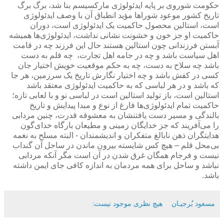
حکومت شوروی بر پایه ایدئولوژی مارکسیسم بنا شد، برگ برگ
تاریخ کشور موعود شورا‌ها مؤید انطباق آن با وصف ایدئولوژی
است، استالین محصول حاکمیت یک ایدئولوژی است، دوران
حاکمیت او جز خون و خشونت نشانی نداشت، ایدئولوژی‌ها همیشه
آبستن فرزندانی چون استالین هستند حال این فرزند چه در قامت
اهل سیاست باشد و چه در جامه اهل تجارت، ‌ چه قلم به دست
باشد چه سلاح به دست، چه به حکم موقعیت خویش اختیار جان
کسی در کفش باشد و چه اختیار نگارش تاریخ یک سرزمین، هر جا
که باشد و در هر لباسی که به حاکمیت ایدئولوژی معتقد باشد
استالین است، باز تولید استالین است در لباسی نو و با لعابی تازه؛
حاکمیت تمام ایدئولوژی‌ها فارغ از نوع و مبدا پیدایش و تاریخ
بالندگی‌ و مسیر دست یافتنشان به معشوقه قدرت، چنین مردابی
را می‌آفریند که جز خدایگان زمینی و مطیعان بارگاه خدای‌گون
هدایتگران ذهن نابالغ متفکران و اندیشمندان - البته مسلح به نغمه
بی‌محل قلم – هیچ کس شایسته بیرون ماندن در ساحل آن گنداب
نیست و فرجام همگان غرق شدن در آن است مگر آنکه مردابی
نباشد و ساحل برای همه مردمان به اندازه کافی جای ایمن داشته
باشد.
مسعود بُرجيـان
هیچ نظری موجود نیست: