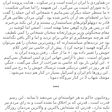
در هماوردي با ايران درآمده است و در سكوت ، هدايت پرونده ايران
را به شوراي امنيت پي مي‌گيرد . اين همهمه را اما صدائي شكست :
« ما منتظر حمله ديگران نمي‌مانيم » شمخاني كه اين جمله را گفت
دنيا در لحظه‌اي بعد از آن باخبر شده بود . گوئي مردان نظامي هرگز
قادر به دوپهلوگوئي‌هاي سياستمدارن نيستند و از اين نكته بي‌خبرند
كه در پس هر واژه كوهي معنا نهفته است ؛ آصفي اما كوشيد در
مقام سخنگوئي وزير بي‌وزارتخانه سخنان شمخاني را كمي تلطيف
كند هرچند موضعگيري او جائي براي ترديد و اما و اگر باقي نگذاشته
بود جز ترديدهاي سياستمدارنه كه روشن‌ترين سخنان را هم مي‌توان
دگرگونه فهميد ( توجيه كرد ) . پيش از آن خاتمي نيز لحن كلام
خويش را تغيير داده بود : « ما از جنگ ، رفتن پرونده ايران به
شوراي امنيت ، تنش با آژانس جهاني انرژي اتمي استقبال نمي‌كنيم
» . اين اولين بار بود كه خاتمي به صراحت از جنگ مي‌گفت ، جنگي
كه هر روز در افقي نزديكتر هيبت ترسناك خويش را به رخ مي‌كشد
. اين روزها نام ايران و اسرائيل بسيار در كنار هم ديده مي‌شود :
موشك شهاب 3 در كنار نيروگاه دمونا .
****
روحانيون حاكم به هر خواسته‌اي تن مي‌دهند تا بمانند ، اين رسم
قدرت است ، قدرتي كه بر اخلاق بنا نشده است و به راي مردم نيز
تكيه ندارد ، قدرتي كه نشئه‌اش پاكترين و والاترين مردمان روزگار