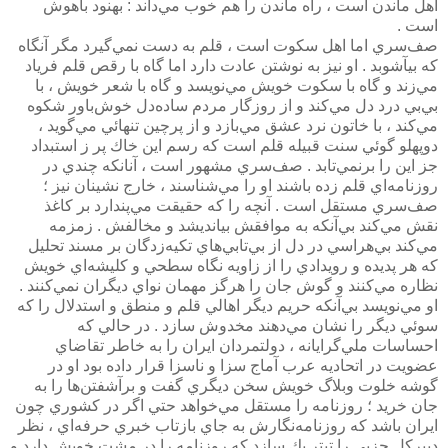
اهل ماندن است ،‌ راه ماندن را هم خوب مي‌داند : بهنود باهوش
است .
صف‌سري اما اهل سكوت است ، قلم به دست نمي‌گيرد مگر آنگاه
كه بيآشوبد . او نيز به نوشتن عادت دارد اما گاه با رقص قلم فرياد
مي‌زند و گاه با سكوت خويش مي‌نويسد و گاه با شعر خويش ، با
بي‌بي درد دل مي‌كند و از روزگار مردم ساده‌دل خوش‌باور شكوه
مي‌كند ، با خاتون نرد عشق مي‌بازد و از پرچين تنهائي مي‌گويد ،
دوپهلو گوئي سنت قبيله قلم است كه رسم اين خاك پر ز استبداد
جز اين را برنمي‌تابد . صف‌سري مشهور است ،‌ آنانكه چندي در
روزنامه‌اي قلم زده باشند او را مي‌شناسند ، خارج نشينان نيز ؛
صف‌سري مستقل است . آنچه را كه حقيقت مي‌پندارد بر كاغذ
نقش مي‌كند بي‌آنكه به موافقش بيانديشد و مخالفش . زمزمه
مي‌كند بي‌هراسي در دل از بي‌تابي‌هاي تكيه‌زدگان بر مسند تحليل
كه هر پديده و رويدادي را از زاويه نگاه سطحي و كليشه‌اي خويش
نظاره مي‌كنند و گوش جان را هرگز مهمان نواي ديگران نمي‌كنند .
او مي‌نويسد بي‌آنكه حريم ديگر اهالي قلم و منطق و استدلال را كه
سوئي ديگر را نشان مي‌دهند مخدوش سازد . در حالي كه
احساسات ملي‌گرايانه ، دولتمردان ايران را به خاطر تقاضاي
عضويت در اتحاديه عرب آماج سزا و ناسزا قرار داده بود او در
گوشه خلوت وبلاگ خويش سخن ديگري گفت و برآشفتن‌ها را به
جان خريد ؛ روزنامه را مستقل مي‌خواهد حتي اگر در كشوري چون
ايران باشد كه روزنامه‌نگارش به جاي بازتاب خبري حرفه‌اي ، نظر
دبيركل حزبي را تيتر يك سازد كه روزنامه را در مشت خويش دارد و