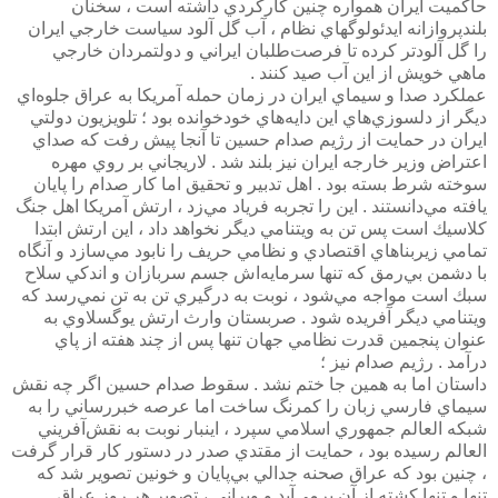
حاكميت ايران همواره چنين كاركردي داشته است ، سخنان
بلندپروازانه ايدئولوگهاي نظام ، آب گل آلود سياست خارجي ايران
را گل آلودتر كرده تا فرصت‌طلبان ايراني و دولتمردان خارجي
ماهي خويش از اين آب صيد كنند .
عملكرد صدا و سيماي ايران در زمان حمله آمريكا به عراق جلوه‌اي
ديگر از دلسوزي‌هاي اين دايه‌هاي خودخوانده بود ؛ تلويزيون دولتي
ايران در حمايت از رژيم صدام حسين تا آنجا پيش رفت كه صداي
اعتراض وزير خارجه ايران نيز بلند شد . لاريجاني بر روي مهره
سوخته شرط بسته بود . اهل تدبير و تحقيق اما كار صدام را پايان
يافته مي‌دانستند . اين را تجربه فرياد مي‌زد ، ارتش آمريكا اهل جنگ
كلاسيك است پس تن به ويتنامي ديگر نخواهد داد ، اين ارتش ابتدا
تمامي زيربناهاي اقتصادي و نظامي حريف را نابود مي‌سازد و آنگاه
با دشمن بي‌رمق كه تنها سرمايه‌اش جسم سربازان و اندكي سلاح
سبك است مواجه مي‌شود ، نوبت به درگيري تن به تن نمي‌رسد كه
ويتنامي ديگر آفريده شود . صربستان وارث ارتش يوگسلاوي به
عنوان پنجمين قدرت نظامي جهان تنها پس از چند هفته از پاي
درآمد . رژيم صدام نيز ؛
داستان اما به همين جا ختم نشد . سقوط صدام حسين اگر چه نقش
سيماي فارسي زبان را كمرنگ ساخت اما عرصه خبررساني را به
شبكه العالم جمهوري اسلامي سپرد ، اينبار نوبت به نقش‌آفريني
العالم رسيده بود ، حمايت از مقتدي صدر در دستور كار قرار گرفت
، چنين بود كه عراق صحنه جدالي بي‌پايان و خونين تصوير شد كه
تنها و تنها كشته از آن برمي‌آيد و ويراني ، تصوير هر روز عراق