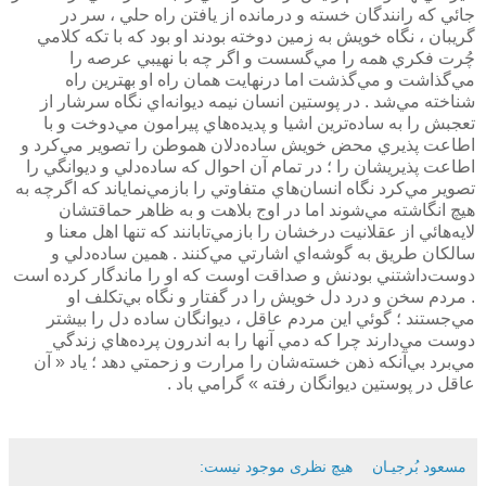
جائي كه رانندگان خسته و درمانده از يافتن راه حلي ، سر در
گريبان ، نگاه خويش به زمين دوخته بودند او بود كه با تكه كلامي
چُرت فكري همه را مي‌گسست و اگر چه با نهيبي عرصه را
مي‌گذاشت و مي‌گذشت اما درنهايت همان راه او بهترين راه
شناخته مي‌شد . در پوستين انسان نيمه ديوانه‌اي نگاه سرشار از
تعجبش را به ساده‌ترين اشيا و پديده‌هاي پيرامون مي‌دوخت و با
اطاعت پذيري محض خويش ساده‌دلان هموطن را تصوير مي‌كرد و
اطاعت پذيريشان را ؛ در تمام آن احوال كه ساده‌دلي و ديوانگي را
تصوير مي‌كرد نگاه انسان‌هاي متفاوتي را بازمي‌نماياند كه اگرچه به
هيچ انگاشته مي‌شوند اما در اوج بلاهت و به ظاهر حماقتشان
لايه‌هائي از عقلانيت درخشان را بازمي‌تابانند كه تنها اهل معنا و
سالكان طريق به گوشه‌اي اشارتي مي‌كنند . همين ساده‌دلي و
دوست‌داشتني بودنش و صداقت اوست كه او را ماندگار كرده است
. مردم سخن و درد دل خويش را در گفتار و نگاه بي‌تكلف او
مي‌جستند ؛ گوئي اين مردم عاقل ، ديوانگان ساده دل را بيشتر
دوست مي‌دارند چرا كه دمي آنها را به اندرون پرده‌هاي زندگي
مي‌برد بي‌آنكه ذهن خسته‌شان را مرارت و زحمتي دهد ؛ ياد « آن
عاقل در پوستين ديوانگان رفته » گرامي باد .
مسعود بُرجيـان
هیچ نظری موجود نیست: