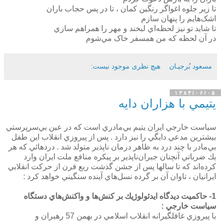
تا زير جلوه اغواگر رنگين کمان ، تا در پس حجاب باران
اشک‌هايم را پنهان سازم
تا شايد تو نيز لحظه‌اي لبخند و مهر را همراهم سازي
در آن لحظه که من همسفر خاک مي‌شوم
مسعود بُرجيـان
هیچ نظری موجود نیست:
۱۳۸۳/۰۶/۰۵
يتيمي با هزاران دايه
سياست خارجي ايران يتيم بي‌مادري است كه در عين بي‌سرپرستي
بيشترين مدعي دايگي را نيز دارد . پس از پيروزي انقلاب اين طفل
بي‌مادر با چند درد به ظاهر درمان ناپذير متولد شد . دردهائي كه هر
يك ضرباتي آنچنان جبران‌ناپذير بر پيكره منافع ملت ايران وارد
كرده‌اند كه تا سالها پس از جشن گذشت ربع قرن از حركت انقلابي
ايرانيان ، تاوان آن بر گرده نسل‌هاي آينده سنگيني خواهد كرد :
1- حاكميت ديدگاه ايدئولوژيك بر كنش‌ها و واكنش‌هاي دستگاه
سياست خارجي :
با پيروزي غافلگيرانه انقلاب اسلامي در بهمن 57 رهبران و