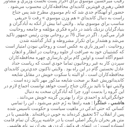
رقيب ميرحسين موسوي براي احراز پست نخست وزيري و مشاور
فعلي رهبري قويترين كانديداي محافظه‌كاران محسوب مي‌شود .
حضور او آنهنگام جدي شد كه نام موسوي مطرح شد پس جناح
راست به دنبال كانديداي « هم وزن موسوي » رفت تا حريفي
مناسب براي موسوي بيابد . ولايتي اما بيش از آنكه به آبادگران و
بنيادگرايان نزديك باشد در دايره فكري مؤتلفه و جامعه روحانيت
قرار مي‌گيرد . اگر در سال 76 بر روحاني بودن رئيس جمهور تاكيد
مي‌شد و هشدار براي تكرار مشروطه و كنار گذاشته شدن
روحانيت ، امروز بازي به عكس است و روحاني نبودن امتياز است
كه كشتيبان خود به صرافت از جلوه روحانيت در انظار و اذهان
عموم آگاه است و اولين گام براي بازسازي چهره محافظه‌كاران
سپردن كار به غير روحانيون تماما خودي است كه رياست حداد
عادل نخستين گام در اين راه بود . ولايتي تاكنون جدي‌ترين كانديداي
محافظه‌كاران است ، او البته با سكوت خويش در مقابل شايعه
كانديداتوريش عملا بر صحت شايعه مذكور مهر تائيد زده است .
ولايتي تنها با تائيد بزرگان جناح راست خواهد توانست اجماع لازم در
اين گروه را بدست آورد چرا كه آبادگران سخت به دنبال
جوانگرائي‌اند و احمدي نژاد را بهترين گزينه خويش مي‌دانند .
هاشمي ،‌ عملگرا :
همه راه‌ها به رُم ختم مي‌شود ، اين را تمامي
كساني كه حتي اندكي در ماهيت سياست و حكومت تاسيس شده
پس از انقلاب 57 تحقيق كرده‌اند به خوبي دريافته‌اند . هاشمي يا در
متن هر بحران بازيگر اصلي است يا در حاشيه پررنگ آن تمام قامت
ايستاده است ؛ در انتهاي فروكش كردن هر بحران نيز نام هاشمي