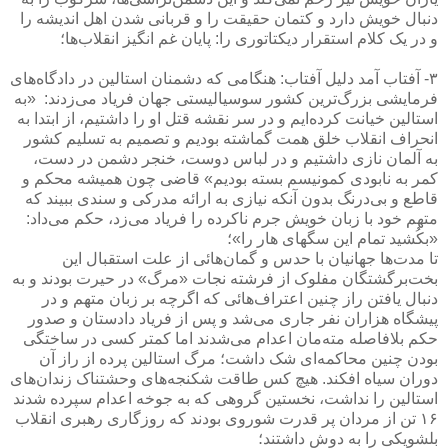
دنبال خویش دارد و کتمان حقیقت را و قربانی شدن اهل اندیشه را
و در یک کلام استقرار دیکتاتوری را: پایان غم انگیز انقلاب‌ها؛
۳- آفتاب آمد دلیل آفتاب: هنگامی که دشمنان استالین در دادگاه‌های
فرمایشی بزرگ‌ترین کشور سوسیالیستی جهان فریاد می‌زدند: ‌ «به
استالین خیانت کرده‌ایم و در سر نقشه قتل او را داشتیم، از ابتدا به
انحراف انقلاب خلق همت گماشته بودیم و تصمیم به تسلیم کشور
به آلمان نازی داشتیم و در لباس دوست، خنجر دشمن در دست،
کمر به نابودی کمونیسم بسته بودیم» قاضی چون همیشه محکم و
قاطع و بی‌درنگ بدون آنکه نیازی به ارائه مدرکی و سندی ببیند که
متهم خود با زبان خویش جرم ناکرده را فریاد می‌زد، حکم می‌داد: ‌
«بکُشید تمام این سگهای هار را»؛
تا مدت‌ها جهانیان با حدس و گمان‌هائی از علت استقبال این
بخت‌برگشتگان مفلوک از فرشته نجات «مرگ» در حیرت بودند و به
دنبال یافتن راز چنین اعتراف‌هائی که اگرچه بر زبان متهم و در
پیشگاه هزاران نفر جاری می‌شد و پس از فریاد دادستان و صدور
حکم بلافاصله مته‌مان اعدام می‌شدند اما کمتر کسی در ساختگی
بودن چنین محاکمه‌ای شک داشت؛ مرگ استالین پرده از راز آن
دوران سیاه افکند. هیچ کس طاقت شکنجه‌های وحشتناک زندان‌های
استالین را نداشت، نخستین گروهی که به جوخه اعدام سپرده شدند
۱۶ تن از مردان پر قدرت شوروی بودند که روزگاری رهبری انقلاب
بلشویکی را به دوش داشتند؛