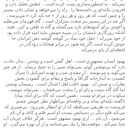
نمي‌تابد ، به اسطوره‌سازي پشت كرده است ، عطش تحليل دارد و
افزودن نكته‌اي بر دانسته‌ها را ، راه را مي‌خواهد و نشان دادن مسير
را و چنين است كه هر روز و هر روز از « چه بايد كرد » مي‌پرسد ،
اگر چه در اين مسير نيز سخت متزلزل است : گاه قهرمان مي‌طلبد
و آغوش براي اُسوه‌هاي تازه مي‌گشايد و گاه به طعن و كين ، همه
آنانكه روزگاري نامشان را در سينه خويش مايه اميد قرار داده بود
از خود مي‌راند ؛ عقل خود بنياد در گوشه گوشه ذهن ايرانيان جا
خوش كرده است اگر چه هنوز در برابر هيجانات زودگذر در
لحظه‌اي از پاي درمي‌آيد .
بهنود انسان مشهوري است ، اهل گفتن است و نوشتن ، ‌بدان عادت
دارد كه بي‌نوشتن گوئي نمي‌تواند شبي را به صبح برساند ، ‌از هر چيز
مي‌گويد و مي‌نويسد : از مقتدي صدر و تهديد اسرائيل تا سرك
كشيدن به آبدارخانه گل‌آقا و پاسخ و پيغام براي گشودن بخش
نظرات و بستن آن . بهنود اغلب اهل اعتدال است ، ريسمان نوشتن
اما گاه گاه دست و پاي او را سخت مي‌فشارد ، نمي‌تواند ننويسد ،
سكوت در مرام او نيست ، همين است كه گاه براي آنكه مبادا
ناگفته نكته‌اي نماند و بر واقعه‌اي بي‌اظهار نظر خويش چشم
فرونبندد به طريقي مي‌غلطد كه از او انتظار نمي‌رود ، بي‌صبري كه
مي‌كند قلم ديگر در دستانش نيست او اسير قلم و كاغذ و آن نام
مي‌شود ، آن نام … آري بهنود مشهور است . هرگز خلاف جريان آب
شنا نمي‌كند ، موقعيت‌ها را نيك مي‌شناسد و از آن بهره مي‌گيرد ، او