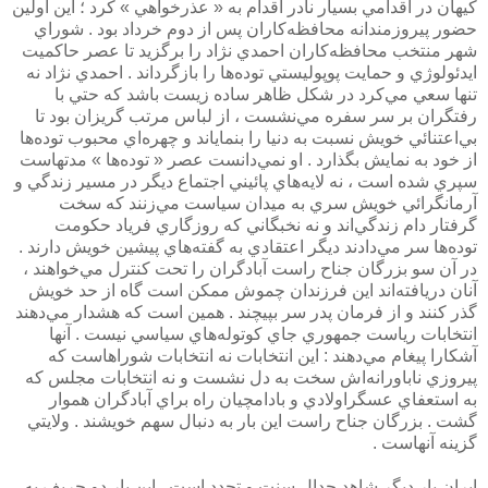
كيهان در اقدامي بسيار نادر اقدام به « عذرخواهي » كرد ؛ اين اولين
حضور پيروزمندانه محافظه‌كاران پس از دوم خرداد بود . شوراي
شهر منتخب محافظه‌كاران احمدي نژاد را برگزيد تا عصر حاكميت
ايدئولوژي و حمايت پوپوليستي توده‌ها را بازگرداند . احمدي نژاد نه
تنها سعي مي‌كرد در شكل ظاهر ساده زيست باشد كه حتي با
رفتگران بر سر سفره مي‌نشست ، از لباس مرتب گريزان بود تا
بي‌اعتنائي خويش نسبت به دنيا را بنماياند و چهره‌اي محبوب توده‌ها
از خود به نمايش بگذارد . او نمي‌دانست عصر « توده‌ها » مدتهاست
سپري شده است ، نه لايه‌هاي پائيني اجتماع ديگر در مسير زندگي و
آرمانگرائي خويش سري به ميدان سياست مي‌زنند كه سخت
گرفتار دام زندگي‌اند و نه نخبگاني كه روزگاري فرياد حكومت
توده‌ها سر مي‌دادند ديگر اعتقادي به گفته‌هاي پيشين خويش دارند .
در آن سو بزرگان جناح راست آبادگران را تحت كنترل مي‌خواهند ،
آنان دريافته‌اند اين فرزندان چموش ممكن است گاه از حد خويش
گذر كنند و از فرمان پدر سر بپيچند . همين است كه هشدار مي‌دهند
انتخابات رياست جمهوري جاي كوتوله‌هاي سياسي نيست . آنها
آشكارا پيغام مي‌دهند : اين انتخابات نه انتخابات شوراهاست كه
پيروزي ناباورانه‌اش سخت به دل نشست و نه انتخابات مجلس كه
به استعفاي عسگراولادي و بادامچيان راه براي آبادگران هموار
گشت . بزرگان جناح راست اين بار به دنبال سهم خويشند . ولايتي
گزينه آنهاست .
ايران بار ديگر شاهد جدال سنت و تجدد است . اين بار دو حريف به