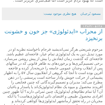
است كه بهنود نزدم عزيز است اما صف‌سري عزيزتر است .
مسعود بُرجيـان
هیچ نظری موجود نیست:
۱۳۸۳/۰۵/۲۸
از محراب «ایدئولوژی» جز خون و خشونت
برنخیزد
مرحوم شریعتی هرگز نمی‌اندیشید فرجام ناخواسته نظریه او در
مورد تبدیل دین به یک ایدئولوژی تمام عیار، فاجعه‌ای عظیم باشد.
فاجعه‌ای که گذشت زمان ابعادش را بیش از پیش روشن می‌سازد.
برخی تصمیم‌گیری‌ها و برخوردهای به ظاهر قانونی که در سالهای
پس از انقلاب وجدان عمومی جامعه را جریحه‌دار کرده و فاجعه‌
آفرین بوده است تا آنجا که گروهی از انقلابیون سال ۵۷ را به اظهار
پشیمانی از حرکت خویش وادار ساخته است پرسشی را در ذهن
مطرح می‌کند: مدیران و تصمیم‌گیرندگانی که چنین فجایعی را
آفریدند محصول و میوه یک نظام ایدئولوژیک‌اند یا پاسدار و باغبان
آن؟ آیا تمام نظام‌های ایدئولوژیک چنین ثمراتی دارند؟ آیا ظهور چنین
افرادی محصول طبیعی و اقتضای ذاتی ایدئولوژی‌هاست؟ یا آنکه
مجریان در راه تحقق آرمانشهر ایدئولوژی‌ها کوتاهی کرده‌اند و