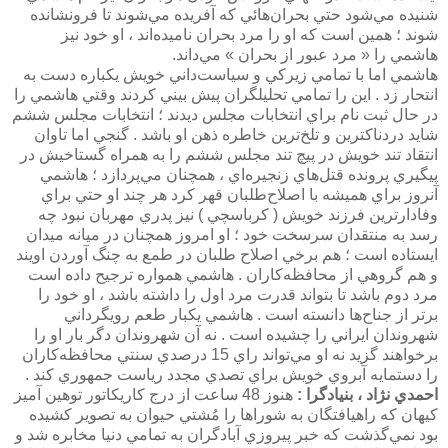
شنيده مي‌شود حتي بحران‌هائي كه آفريده مي‌شوند تا فرونشانده
شوند ؛ همين است كه او را مرد بحران ناميده‌اند ، او خود نيز
هاشمي را « مرد عبور از بحران » مي‌داند.
هاشمي اما با تمامي زيركي و سياست‌داني خويش يكباره دست به
انتحار زد . اين را تمامي تحليلگران پيش بيني كردند وقتي هاشمي را
در حال ثبت نام براي انتخابات مجلس ديدند ؛ انتخابات مجلس ششم
شايد دردناكترين و تلخ‌ترين خاطره ذهن او باشد . گنجي اما تاوان
انتقاد تند خويش در پيچ تند مجلس ششم را به همراه گستاخيش در
پيگيري پرونده قتل‌هاي زنجيره‌اي ، همچنان مي‌پردازد ؛ هاشمي
آنروز براي هميشه با اصلاح‌طلبان قهر كرد هر چند او حتي براي
وفادارترين فرزند خويش ( كرباسچي ) نيز پدري مهربان نبود چه
رسد به منتقدان سرسخت خود ؛ او امروز همچنان در ميانه ميدان
ايستاده است ؛ هم برخي اصلاح طلبان در طمع به چنگ آوردن اويند
و هم گروهي از محافظه‌كاران . هاشمي همواره ترجيح داده است
مرد دوم باشد تا بتواند قدرت مرد اول را داشته باشد ، او خود را
برتر از جناح‌ها دانسته است . هاشمي يكبار طعم رويگرداني
شهروندان ايراني را چشيده است . نه آن شهروندان دگر بار او را
برخواهند گزيد نه او مي‌تواند راي 15 درصدي سنتي محافظه‌كاران
را دستمايه آبروي خويش براي تصدي مجدد رياست جمهوري كند .
احمدي نژاد ، بنيادگرا :
هنوز 48 ساعت از درج كاريكاتور توهين آميز
كيهان كه راهيافتگان به شوراها را مُشتي حيوان به تصوير كشيده
بود نمي‌گذشت كه خبر پيروزي آبادگران به تمامي دنيا مخابره شد و