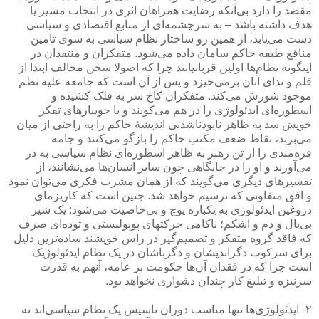
مقصد را دارد بی‌آنکه رضایت همراهان اثری در انتخاب مسیر یا
هدف داشته باشد – به سرچشمه‌ای از منابع اقتصادی و سیاسی
دست می‌یابد، از همین رو ساختار نظام سیاسی به سوی تامین
منافع طبقه حاکم سامان داده می‌شود. متفکران و منتقدان در
اینگونه نظام‌ها اولین قربانیانند چرا که اصولا سخن مخالف ابتدا از
قلم و ندای آنان برمی‌خیزد و پس از آن است که جامعه علیه نظم
موجود شورش می‌کند. متفکران کاخ سر به فلک کشیده و
اسطوره‌ای ایدئولوژی را در هم می‌کوبند و با جویبارهای تفکر
خویش سد به ظاهر نابودناشدنی اندیشهٔ حاکم را به راحتی از میان
می‌برند، نقاط ضعف مکتب حاکم را بازگو می‌کنند و جامه
فره‌مندی را از تن رهبر به ظاهر اسطوره‌ای نظام سیاسی به در
می‌آورند و او را در جایگاهی چون سایر انسان‌ها می‌نشانند، از
تفسیرهای دیگری می‌گویند که از‌‌ همان مشرب فکری می‌توان نمود
و افق متفاوتی که ترسیم خواهد شد. چنین است که کاریزمای
دروغین ایدئولوژی به یکباره پوچ و بی‌خاصیت می‌شود: یک شیر
بی‌یال و دم و اشکم؛ ناکامی حرکتهای پوپولیستی و توده‌ای صرف
که فاقد گروه متفکر و تصمیم‌گیر در راس خویشند ساده‌ترین دلیل
برای سرکوب دگراندیشان و دگرباشان در یک نظام ایدئولوژیک
است چرا که در فقدان آن‌ها حکومت بر عامه، آنهم به قدرت
سرنیزه و تبلیغ کار چندان دشواری نخواهد بود.
۲- ایدئولوژی‌ها تنها مناسب دوران تاسیس یک نظام سیاسی‌اند نه