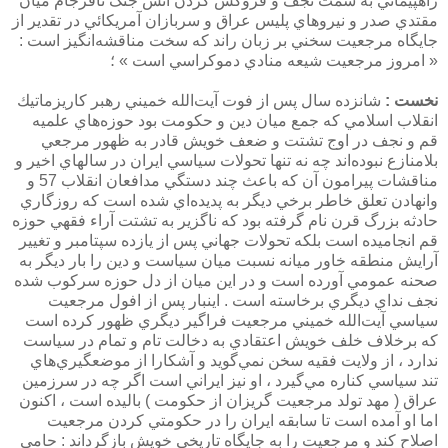
راهپيمائي به سمت نجف و فروكش كردن آتش جنگ نافرجام ميان
مقتدي صدر و نيروهاي پليس عراق و سربازان آمريكائي در تقدير از
جايگاه مرجعيت سخني بر زبان راند كه سخت مناقشه‌انگيز است :
« امروز مرجعيت شيعه منادي دموكراسي است » ؛
نخست :
شانزده سال پس از فوت آيت‌الله خميني رهبر كاريزماتيك
انقلاب اسلامي كه جمع ميان دين و حكومت بود حوزه‌هاي علميه
قم و نجف در اوج تشتت و ضعف خويش قادر به ظهور مرجعي
بلامنازع نبوده‌اند چه نه تنها تحولات سياسي ايران در سالهاي اخير و
مناقشات پيرامون آن كه باعث چند دستگي مدافعان انقلاب 57 و
وانهادن تعلق خاطر برخي ديگر به پديده‌اي شده است كه روزگاري
حادثه بزرگ قرن نام گرفته بود كه ناگزير به تشتت آراء فقهي حوزه
قم انجاميده است بلكه تحولات جهاني پس از يازده سپتامبر و تغيير
آرايش منطقه خاور ميانه نسبت ميان سياست و دين را بار ديگر به
صحنه عمومي آورده است و در اين ميان از دل حوزه سركوب شده
نجف نداي ديگري برخاسته است . اينبار پس از افول مرجعيت
سياسي آيت‌الله خميني مرجعيت فراگير ديگري ظهور كرده است
كه برخلاف خلف خويش اعتقادي به دخالت تام و تمام در سياست
ندارد ، از ولايت فقيه سخن نمي‌گويد و آشكارا از موضعگيري‌هاي
تند سياسي كناره‌ مي‌گيرد ، او نيز ايراني است اگر چه در سرزمين
عراق ( مهد تولد مرجعيت گريزان از حكومت ) باليده است ، اكنون
اما او آمده است تا سابقه ايران را در حكومتي كردن مرجعيت
اصلاح كند و مرجعيت را به جايگاه تاريخي خويش بازگرداند :‌ حامي