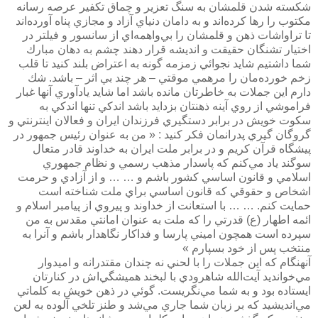
شكسته شدن قلمشان به سنگ تعزير و چماق تكفير عرصه رسانه
مكتوب را رها كرده‌اند و به دامان دنياي آزاد و مجازي پناه آورده‌اند
تا تراواشات ذهن و قلمشان را بي‌واهمه‌اي از سانسور و فيلتر در
اختيار تشنگان حقيقت و انديشه قرار دهند چشم به دهان مبارك
شما داشتيم شايد نجوائي زمزمه گونه به اعتراض بلند كنيد تا قلب
زخم خورده‌مان را مرهمي موقتي – هر چند بي اثر – باشد. شك
دارم اين جملات به خاطرتان مانده باشد اما شايد يادآوري آنها غبار
فراموشي از روي آينه ذهنتان بزدايد باشد اندكي تنها اندكي به
سكوت خويش در برابر دستگيري فرزندان ايران و فعالان اينترنتي و
گروگان گيري پدرانمان فكر كنيد :‌ « من به عنوان رئيس جمهور در
پيشگاه قرآن كريم و در برابر ملت ايران به خداوند قادر متعال
سوگند ياد مي‌كنم كه پاسدار مذهب رسمي و نظام جمهوري
اسلامي و قانون اساسي كشور باشم و … … و از آزادي و حرمت
اشخاص و حقوقي كه قانون اساسي براي ملت شناخته است
حمايت كنم. … … با استعانت از خداوند و پيروي از پيامبر اسلام و
ائمه اطهار (ع) قدرتي را كه ملت به عنوان امانتي مقدس به من
سپرده است همچون اميني پارسا و فداكار نگاهدار باشم و آنرا به
منتخب پس از خود بسپارم »
آنهنگام كه اين جملات را با لحني نه چندان مقتدرانه و اميدوار
مي‌خوانديد آيت‌الله شاهرودي با لبخند هميشگي‌اش در كنارتان
ايستاده بود و به شما مي‌نگريست. گوئي در ذهن خويش به كلماتي
مي‌انديشيد كه بر زبان شما جاري مي‌شد و طنز تلخي آلوده به لعن