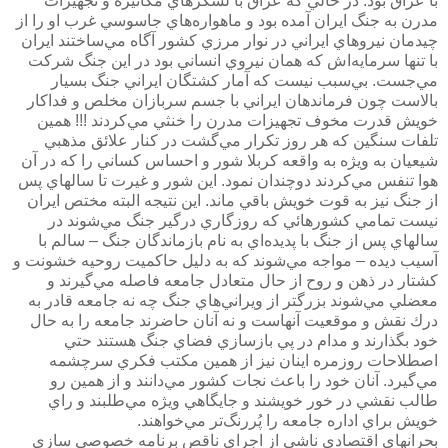
با عراق بود. در حالي كه عراق با لشگرهاي مكانيزه و تجهيزات
مدرن به جنگ ايران آمده بود و ماهواره‌هاي جاسوسي غرب او را از
چيدمان نيروهاي ايراني در نوار مرزي كشور آگاه مي‌ساختند ايران
با تنها سرمايه‌اش كه همان نيروي انساني بود در اين جنگ شركت
مي‌جست. بي‌سبب نيست كه آمار كشتگان ايراني جنگ بسيار
بالاست چون فرماندهان ايراني با جسم سربازان مخلص و فداكار
خويش قدرت مخوف تجهيزات مدرن را خنثي مي‌كردند !!! همين
تلفات سنگين كه هر روز تكرار مي‌گشت در كنار علائق مذهبي
شيعيان به ويژه به واقعه كربلا شور و احساس كساني را كه در آن
هوا تنفس مي‌كردند دوچندان نمود. اين شور و غيرت تا سالهاي پس
از جنگ نيز به قوت خويش باقي ماند. اين نتيجه البته مختص ايران
نيست تمامي كشورهائي كه روزگاري درگير جنگ مي‌شوند در
سالهاي پس از جنگ با پديده‌اي به نام بازماندگان جنگ – سالم با
آسيب ديده – مواجه مي‌شوند كه به دليل حاكميت روحيه خشونت و
كشتار در ذهن و روح از حال متعادل جامعه فاصله مي‌گيرند و
معضلي مي‌شوند بزرگتر از ويراني‌هاي جنگ چه نه جامعه قادر به
درك نقش و موقعيت آنهاست و نه آنان حاضرند جامعه را به حال
خود بگذارند و مدام در پي بازسازي فضاي جنگ هستند حتي
اصطلاحات روزمره اينان نيز از همين مكتب فكري سرچشمه
مي‌گيرد. آنان خود را باعث نجات كشور مي‌دانند و از همين رو
طالب نقشي در خور خويشند و جايگاهي ويژه مي‌طلبند و راي
خويش براي اداره جامعه را پُررنگ‌تر مي‌خواهند.
بحرانهاي اقتصادي ناشي از اجراي ناقص برنامه خصوصي سازي