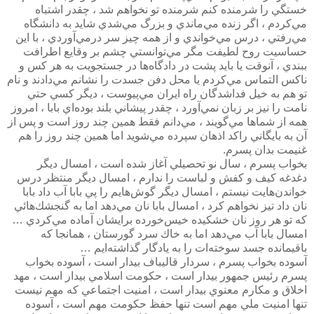
خستگي را شرمنده كنم شرمنده تو نخواهم شد ، چقدر اشتباه
مي‌كردم ، اگر زنده مي‌ماندي و بزرگ مي‌شدي شايد به دانشگاه
مي‌رفتي ، درس مي‌خواندي و از همه چيز سر درمي‌آوردي ، با اين
حساسيت روح لطيفت مگر مي‌توانستي چشم بر وقايع اطرافت
ببندي ،‌ آنوقت يا بايد پشت در دادگاه‌ها در جستجويت به هر كس و
ناكس التماس مي‌كردم يا محل دفن جسدت را نشانم مي‌دادند و نام
تو هم به خيل فداشدگان راه ايران مي‌پيوست ، ديگر كسي حتي
نامت را نيز بر زبان نمي‌آورد ، چقدر پيشاني بلند بوده‌اي بابا ، امروز
همه از شماها مي‌گويند ، مي‌دانم فقط همين چند روز است و پس از
آن به بايگاني راكد اذهان سپرده مي‌شويد اما همين چند روز را هم
غنيمت بدان پسرم.
بخواب پسرم ، سال نو تحصيلي آغاز شده است ،‌ امسال ديگر
دغدغه كيف و كفش و لباست را ندارم ،‌ امسال ديگر منتظر درس
خواندن‌هايت نيستم ، امسال ديگر گوش‌هايم را پي بابا آب داد بابا
نان داد تيز نخواهم كرد ،‌ امسال بابا نان مي‌دهد اما به گنجشك‌هائي
كه تو هر روز نان خشكيده خيس‌خورده برايشان آماده مي‌كردي …
امسال بابا آب مي‌دهد اما به خاك سرد گورستان ، همانجا كه
باقيمانده جسد سوخته‌ات را به يادگار گذاشته‌ايم …
آسوده بخواب پسرم ، سردار قاليباف بيدار است ، آسوده بخواب
پسرم رئيس جمهور بيدار است ،‌ حكومت اسلامي بيدار است ،‌ مهد
اخلاق و مكارم معنوي بيدار است ،‌ امنيت اجتماعي که مهم نيست
تنها امنيت ملي مهم است تنها حفظ حکومت مهم است ، آسوده