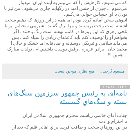
که مي‌شنوم ، کارهايش را که مي‌بينم به آينده ايران اميدوار
مي‌شوم ... چيزي از جنس اميد در رگهايم جاري مي‌شود ، من نيز با
بودن با او احساس جواني مي‌کنم .
انبوهي سخن آماده کرده بودم اما همه در اين روزها که ذهنم سخت
آشفته است رخت بربستند و مرا ترک گفتند . شيريني سخنانم نيز با
تلخي زهري که اين روزها در کامم نهفته است رنگ باختند . اگر
بخواهم او را توصيف کنم بايد کاغذهاي زيادي را سياه کنم . پس
مي‌ماند سلامي و تبريکي دوستانه و صادقانه اما خشک و خالي !
محمد جان . برادر عزيزم . رفيق دوست داشتني‌ام . تولدت مبارک
... همين !!!
مسعود بُرجيـان
هیچ نظری موجود نیست:
۱۳۸۳/۰۶/۲۳
نامه‌اي به رئيس جمهور سرزمين سنگ‌هاي
بسته و سگ‌هاي گسسته
جناب آقاي خاتمي رياست محترم جمهوري اسلامي ايران
با احترام و ادب
در اين روزهاي سخت و طاقت فرسا براي اهالي قلم كه بعد از