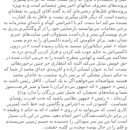
پرونده‌هاي معروف سالهاي اخير پيش چشمانم است و به ويژه
پرونده‌هاي قتل‌هاي زنجيره‌اي كه به گفته آقاي كروبي به نقطه‌اي
رسيده است كه ديگر قابل پيگيري نيست و عاقل به يك اشارت
بسنده مي‌كند اما دست كم با اعتراضي كوتاه و نامه‌اي محترمانه به
برخي مقامات مي‌توانستيد نارضايتي خود را از گروگانگيري پدري به
جرم نويسندگي پسر و بازداشت مسؤولان فني سايت‌هاي خبري
نشان دهيد. براي حكومتي كه راننده تاكسي‌اي را به جرم نصب
جمله « عصر ديكتاتوران مستبد به پايان رسيده است » در درون
تاكسي‌اش به حكم چوب بلند كردن و فرار كردن گربه‌ي دزد به
محاكمه مي‌كشد و اتهامي مطرح ناشده را به جرمي اثبات شده در
حق خويش تبديل مي‌كند البته كه انتظاري جز چنين برخوردهائي
نيست. اما به عنوان انساني آزاده و آفريده‌ي خداي محمد از شما كه
به حكم دستار مشكي كه بر سر داريد منتسب به خاندان محمد
هستيد متواضعانه مي‌خواهم اگر نه يك انسان ، لااقل رئيس باشيد نه
رئيس « جمهور » كه جمهور مردم ايران با شما و صبر فرصت‌سوز
شما و شانه‌هاي نحيفتان كه تحمل تشر بزرگان را ندارد وداع
كرده‌اند ، « رئيس » جمهور نظامي باشيد كه تحت قدرت رؤساي
شماست . گشودن لب به اعتراض و نگاشتن چند خط نامه كمترين
كاري است كه مي‌توانيد نه از روي « لطف » كه به حكم « وظيفه »
در برابر بازداشت‌شدگان اخير انجام دهيد. سخن در اين باب بسيار
است اما من نيز سر سودائي را چسبيده به جسم زميني مي‌پسندم
و قلم را در حال بوسه سجده بر كلمه حقيقت .