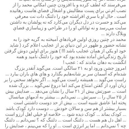
مي‌فرستد که لطف کرده و با افزودن چنين امکاني محمد را از
نصب ام.تي براي پست مطالبش و اشغال فضاي هاست رهانيده
است . حال او با سري افراشته خود را دلتنگ دات نت معرفي
مي‌کند و حسرت در دل ديگران مي‌کارد که نه پولشان به داشتن
سايت مي‌رسد و نه توانائي او را در طراحي و زيباسازي فضاي
وبلاگ دارند ...
محمد در چنين روزي اولين فريادهاي آميخته به گريه خود را به
نشانه حضور و ظهور در اين دنياي پر از عجايب اعلام کرد ( شايد
خود او يکي از همان عجايب باشد !!! ) هنوز براي اولين دوش گرفتن
تاريخ زندگي‌اش آماده نشده بود که خود را دلتنگ ناميد و همه
انگشت به دهان ماندند که : عجب !
امروز جشن ورود او به ۲۱ سالگي است. مي‌گويد آنقدر بزرگ
شده‌ام که آسمان سر بر شانه‌هايم بگذارد و هاي هاي باران ببارد ...
راست مي‌گويد ... هميشه راست مي‌گويد ... اگر نخواهد سخني را بر
زبان آورد از گفتن امتناع مي‌کند اما دروغ نمي‌گويد ... بزرگ شده
است ... صورتش بيش از ۲۱ سال را نشان مي‌دهد ... صدايش بيش
از ۲۵ سال را ... سيرتش ... نمي‌دانم ... بيشتر به آدمهاي ميانسال
پخته اما عاشق شبيه است ... بيش از حد دوست داشتني است
بسيار بيشتر از هم سن و سالان خودش ... دوست دارد کودک باشد
... کودک بماند ... کودک ديده شود ... خلاصه او خيلي اهل آرزو است
... اهل دل هم هست ... دلتنگ است ... دلتنگ که ؟ نمي‌دانم ... دلتنگ
چه ؟ نمي‌دانم ... اما پر انرژي است ... او را که مي‌بينم ، صدايش را