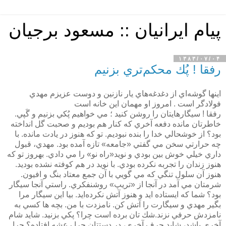
پیام ایرانیان :: مسعود برجیان
۱۳۸۳/۰۷/۰۴
رفقا ! پُك محكم‌تري بزنيم
اينها گوشه‌اي از دغدغه‌هاي يار نازنين و دوست عزيزم مهدي
فولادگر است . امروز او مهمان اين خانه است
رفقا ! سيگارهايتان را روشن كنيد ؛ مي خواهيم پُكي بزنيم و گَپي.
خاطرتان مانده دفعه آخري كه كنار هم بوديم و صحبت گل انداخته
بود؟ از خوشحالي خدا را بنده نبوديم. تو كه هنوز در يادت مانده. با
چه حرارتي سخن مي گفتي «جامعه» تازه آمده بود. مهدي، قبول
داري خيلي خوش بين بودي و نويد«راه نو» را مي دادي. بهروز تو كه
هنوز زندان را تجربه نكرده بودي. با نويد در هم كوفته نشده بوديد.
هنوز آن سلول تنگي كه مي گويي با آن جمع معتاد بنگ و افيون.
شرمتان مي آمد در آنجا از «تريپ‌» روشنفكري. راستي آنجا سيگار
بود؟ شما كه ايستاده ايد و هنوز آتش نكرده‌ايد. بيا اين سيگار مرا
بگير مهدي و سيگارت را آتش كن. نامزدت با من. بچه ها كسي به
نامزدش حرفي نزند.شك تان برده است چرا؟ پكي بزنيد. شايد شام
آخري باشد، شايد حرف آخري، در دستتان چرا رعشه افتاده؟ چرا