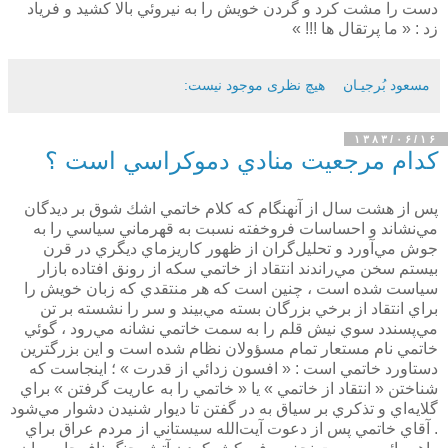
دست‌ را مشت كرد و گردن خويش را به نيروئي بالا كشيد و فرياد
زد :‌ « ما پرتقال ها !!! »
مسعود بُرجيـان
هیچ نظری موجود نیست:
۱۳۸۳/۰۶/۱۶
كدام مرجعيت منادي دموكراسي است ؟
پس از هشت سال از آنهنگام كه كلام خاتمي اشك شوق بر ديدگان
مي‌نشاند و احساسات فروخفته نسبت به قهرماني سياسي را به
جوش مي‌آورد و تحليل‌گران از ظهور كاريزماي ديگري در قرن
بيستم سخن مي‌راندند انتقاد از خاتمي سكه از رونق افتاده بازار
سياست شده است ، چنين است كه هر منتقدي كه زبان خويش را
براي انتقاد از برخي بزرگان بسته مي‌بيند و سر را نشسته بر تن
مي‌پسندد سوي نيش قلم را به سمت خاتمي نشانه مي‌رود ، گوئي
خاتمي نام مستعار تمام مسؤولان نظام شده است و اين بزرگترين
دستاورد خاتمي است : « افسون زدائي از قدرت » ؛‌ اينجاست كه
شناختن « انتقاد از خاتمي » يا « خاتمي را به عاريت گرفتن » براي
گلايه‌اي و تذكري بر سياق به در گفتن تا ديوار شنيدن دشوار مي‌شود
. آقاي خاتمي پس از دعوت آيت‌الله سيستاني از مردم عراق براي