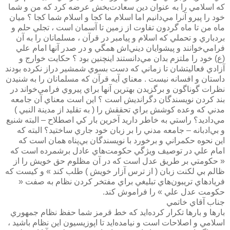
كه اسلامي را به عنوان دين سعادت‌بخش عرضه كرد كه من و شما
خود را پيرو آنرا مي‌دانيم اما اسلام ما كجا و اسلام شما كجا ؟ ميان
ماه من تا ماه گردون تفاوت از زمين تا آسمان است ، تجلي حلم و
بردباري و تحملي كه اسلام و پيامبر در قرآن ، مسلمانان را به آن
فرامي‌خوانند و پيشوايان ديني‌اش همگي و در صدر آنها امام علي
(ع) خود را ملتزم بدان مي‌دانستند اينچنين بود ؟ حكايت خوارج و
آزادي فعاليتشان تا زماني كه دست بسوي شمشير دراز نكرده بودند
داستان و افسانه نيست . معناي آيه قرآن كه مسلمانان را به شنيدن
نظرات گوناگون و برگزيدن بهترين آنها براي پيروي فرامي‌خواند در
بند كردن نويسندگان دگرانديش است ؟ اين است معناي آن جامعه
مدني كه وعده كوشش براي تحققش را ( به تقليد از مدينة النبي )
مي‌داديد؟ راستي به خاطر داريد آخرين بار كي اصطلاح – البته شنيع
و بي‌ادبانه – جامعه مدني را بر زبان خود جاري ساختيد؟ البته كه
اين نحوه حكمراني و برخورد با نويسندگان بي‌پناه همان است كه
امام علي در توصيف ويژگي حكومت‌هاي عادل برشمرده است كه
« حكومتي بر طريق عدل است كه در آن مظلوم حق خويش را از
ظالم بي لكنت زبان ( از ترس آزار خويش ) طلب كند » و كيست كه
فريادهاي تريبون‌هاي تبليغي براي مفتخر كردن نظام به صفت «
حكومت عدل علي » را فراموش كند.
جناب آقاي خاتمي
بارها و بارها تكرار كرده‌ايد كه خط قرمز شما حفظ نظام جمهوري
اسلامي و اصلاحات است و نيامده‌ايد تا اپوزيسيون اين نظام باشيد ،