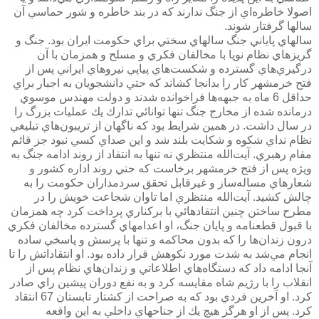
اصولا خاطره‌اي از جنگ ندارند كه در بند خاطره و شور حماسي آن
سالها گرفتار شوند.
سالهاي پاياني جنگ سالهاي سختي براي حكومت ايران بود. جنگ و
گريز‌هاي نظام نوپا با مخالفان فكري و مسلح و همزمان با آن
درگيري‌هاي گسترده و شكست‌هاي پياپي نيروهاي ايراني پس از
فتح خرمشهر كار را بدانجا كشاند كه حتي دانشجويان به اجبار براي
حداقل 6 ماه به جبهه‌ها فراخوانده شدند و دولت مهندس موسوي
درمانده شده از مخارج جنگ تنها توانائي تدارك يك عمليات بزرگ را
در سال داشت. در همين شرايط بود كه ناگهان از تريبون‌هاي تبليغي
نظام نداي شكوه و شكايت بلند شد و اين صداي كسي نبود جز قائم
مقام رهبري. آيت‌الله منتظري نه تنها به انتقاد از روند ادامه جنگ به
ويژه پس از فتح خرمشهر برخاست كه حتي روند اداره كشور و
شعارهاي مساله‌ساز و غيرقابل تحقق سردمداران حكومت را به
چالش كشيد. آيت‌الله منتظري اما تاوان شجاعت خويش را در
مطرح ساختن چنين انتقادهائي با بركناري پرداخت كرد چه همزمان
با قبول قطعنامه و پايان جنگ، او اعدامهاي گسترده مخالفان فكري
درون زندان‌ها را كه بدون محاكمه و تنها با پرسش و پاسخي ساده
انجام مي‌شد به شدت مورد نكوهش قرار داده بود. او انتقاداتش را تا
آنجا ادامه داد كه دستگاه‌هاي اطلاعاتي و زندان‌هاي نظام پس از
انقلاب را با رژيم شاه مقايسه كرد و به نفع دوران پيشين راي صادر
كرد. او آخرين فردي بود كه به صراحت از كشتار تابستان 67 انتقاد
كرد. پس از او هرگز هيچ يك از جناحهاي داخلي به اين واقعه