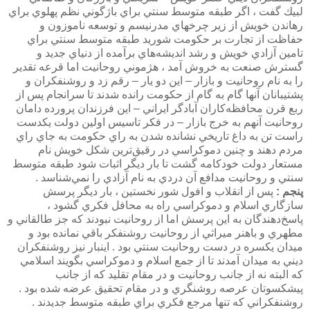
لبيك گفت ، اگر طبقه متوسط سنتي براي باژگوني نظم پهلوي براي
رهاندن خويش از زير چرخهاي مدرنيسم و توسعه ناموزون و
حفاظت از تجارت بر حكومت شوريد طبقه متوسط سنتي براي
تامين آزادي خويش و رشد انديشه‌هاي برآمده از دنياي جديد و
گسترش صنعت به خروش آمد ، هژموني روحانيت اما قرعه تقدير
را به نام روحانيت و بازار – اين دو يار – رقم زد و روشنفكران و
پشتيبانان آنها گام به گام از حكومت رانده شدند تا سرانجام پس از
ربع قرن محافظه‌كاران آبادگر ايراني – اين فرزندان پرورده دامان
روحانيت آنهم به خرج بازار – در فكر تاسيس اولين دولت يكدست
راست تن به داغ تاريخي نشانده شدن به راي حكومت به جاي راي
مردم دهند و چنين دموكراسي در رقيق‌ترين شكل خويش نام
مستعار دولت خودكامه گشت تا بار ديگر اثبات شود طبقه متوسط
سنتي و روحانيت مدافع آن دردي به نام آزادي را نمي‌شناسد .
پنجم :
پس از انقلاب و افول شور نخستين ،‌ بار ديگر پرسش
سازگاري اسلام و دموكراسي راه به محافل فكري گشود ،
پاسخ‌دهندگان به اين پرسش اما از روحانيت نبودند كه جز طالقاني و
مطهري و باهنر ميراثي از روحانيت روشنفكر باقي نمانده بود و
ميدان يكسره در دست روحانيت سنتي بود . اينبار نيز روشنفكران
ديني به ميدان آمدند تا از جمع اسلام و دموكراسي بگويند اسلامي
كه البته نه از جانب روحانيت و در مقام تقليد كه از جانب
پيشكسوتان عرصه روشنگري و در مقام تحقيق عرضه شده بود .
روشنفكراني كه تنها مرجع فكري براي طبقه متوسط جديدند .