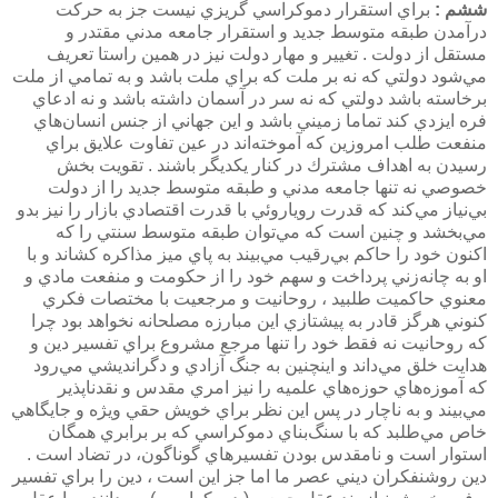
ششم :‌
براي استقرار دموكراسي گريزي نيست جز به حركت
درآمدن طبقه متوسط جديد و استقرار جامعه مدني مقتدر و
مستقل از دولت . تغيير و مهار دولت نيز در همين راستا تعريف
مي‌شود دولتي كه نه بر ملت كه براي ملت باشد و به تمامي از ملت
برخاسته باشد دولتي كه نه سر در آسمان داشته باشد و نه ادعاي
فره ايزدي كند تماما زميني باشد و اين جهاني از جنس انسان‌هاي
منفعت طلب امروزين كه آموخته‌اند در عين تفاوت علايق براي
رسيدن به اهداف مشترك در كنار يكديگر باشند . تقويت بخش
خصوصي نه تنها جامعه مدني و طبقه متوسط جديد را از دولت
بي‌نياز مي‌كند كه قدرت روياروئي با قدرت اقتصادي بازار را نيز بدو
مي‌بخشد و چنين است كه مي‌توان طبقه متوسط سنتي را كه
اكنون خود را حاكم بي‌رقيب مي‌بيند به پاي ميز مذاكره كشاند و با
او به چانه‌زني پرداخت و سهم خود را از حكومت و منفعت مادي و
معنوي حاكميت طلبيد ، روحانيت و مرجعيت با مختصات فكري
كنوني هرگز قادر به پيشتازي اين مبارزه مصلحانه نخواهد بود چرا
كه روحانيت نه فقط خود را تنها مرجع مشروع براي تفسير دين و
هدايت خلق مي‌داند و اينچنين به جنگ آزادي و دگرانديشي مي‌رود
كه آموزه‌هاي حوزه‌هاي علميه را نيز امري مقدس و نقدناپذير
مي‌بيند و به ناچار در پس اين نظر براي خويش حقي ويژه و جايگاهي
خاص مي‌طلبد كه با سنگ‌بناي دموكراسي كه بر برابري همگان
استوار است و نامقدس بودن تفسيرهاي گوناگون، در تضاد است .
دين روشنفكران ديني عصر ما اما جز اين است ، دين را براي تفسير