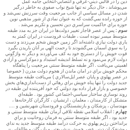
دين را در قالبي ديني-عرفي و انتصابي-انتخابي جامه عمل
مي‌پوشاند ، حال ديگر نه تنها شيخ نواب صفوي به خاطر درگير
شدن در مسائل سياسي از جانب مرجعيت وقت سرزنش نمي‌شد و
از حوزه رانده نمي‌گشت كه به عنوان نمادي از شور مذهبي نوين
حوزه براي حاكميت سراسري دين تحسين و تكريم مي‌شد .
سوم :
پس از عصر قاجار تغيير دولت‌ها در ايران جز به مدد طبقه
متوسط ميسر نبوده است ، طبقات فرودست در ايران كمتر به
ياري دولت نيازي داشته‌اند اگر زمين خويش شخم مي‌زدند و دست
را به سوي آسمان مي‌گشودند تا رحمت الهي بر آنان باريدن بگيرد
قوت خويش را از دسترنج خود به كف مي‌آوردند و ديگر نه واژگوني
دولت لازم مي‌نمود و نه تسلط انديشه استبداد و دموكراسي و آزادي
اهميتي مي‌يافت . اگر طبقه متوسط سنتي مرجعيت را پناهگاه
محكم خويش براي در امان ماندن از هجوم دولت مدرن ( خصوصا
در عصر پهلوي و پايان عصر ايل‌سالاري ) مي‌يافت طبقه متوسط
جديد دولت را تنها پناه خويش براي رهائي از دست‌اندازي‌هاي بخش
خصوصي و بازار قرار داده بود دولتي كه خود آفريننده اين طبقه در
روند نوسازي ساختار سياسي-اجتماعي كشور بود . طبقه‌اي
متشكل از كارمندان ،‌ معلمان ، ارتشيان ، كارگران كارخانه‌ها ،
مهندسان ، پزشكان و بازنشستگان و فرودستان شهرنشين و ….
چهارم :
انقلاب اسلامي نقطه تلاقي آرمان طبقه متوسط سنتي و
جديد بود ، اگر طبقه متوسط سنتي به فرمان روحانيت و براي
برانداختن رژيم پهلوي به حركت درآمد طبقه متوسط جديد به نداي
روشنفكران ديني عصر خويش – شريعتي و بازرگان و طالقاني –