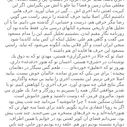
معلقي ميان زمين و فضا؟ بيا جلو با آتش من بگيرانش. اگر اين
كبريت لعنتي دانه آخري اش ... گپي در ميان آوريد. حرف هايي
داشتيم انگار. اصلا بياييد حرف گذشته را نزنيم. راست مي گويي
رضا مگر حرفي هم، درست و حسابي، از گذشته مي دانيم. ما با آن
تحليل هاي تاريخي مسخره كتابهاي درسي مان. فقط مانده بود آن
روزنامه نگار مقيم لندن. بنشينيم تحليل كنيم. اين را مدام مسعود
مي گفت و گاهي هم علي. تحليل اينكه آن كس بيايد كانديدا شود
منجي ايران است و اگر فلاني بيايد، آنگونه مي‌شود كه نبايد. راستي
مسعود اين حرف ها فايده اي هم داشته ؟
عماد تو كه حالا در «خبرگزاري» هستي، مهدي تو كه به ذوق يك
نوشته‌ات در «شرق» هستي، احسان تو كه هنوز «دغدغه» داري،
بهروز تو كه «تعليق» خورده‌اي … ، طعم گس سيگار در دهانمان
پيچيده ؛ براي من يكي كه سري نمانده. حالمان خوش نيست. بياييد
اصلا حرفي نزنيم. اين نشست آخري را بياييد بي نتيجه واگذاريم.
مگر نتايج قبلي چه سودي آورد. حرف آخري را كوتاهش كنيم. تو با
تقدير موافقي انگار. همه را بسپريم به روزگار و خدا. يك طوري مي
شود. مالبروي قرمز، كه دوست داشتيد و هنوز خاموش است.
عملتان سنگين شده ؟ چرا خاموشيد؟ مي‌دانيد چند شب پيش بود
اگر به رويا اعتقادي نداريد نگويم. باشد براي شما سه چهار تن كه
هنوز«پايه»ايد و به حرف‌هاي مسخره من نمي‌خنديد. چند شب پيش
بود، نمي‌دانم فضاي آن كوير لعنتي بود در خوابم يا همين اطراف.
دوباره نشسته بوديم دور هم. حلقه زده بوديم دور جايي. چند تايي