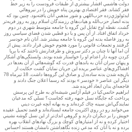
دولت هاشمي اقشار بيشتري از طبقات فرودست را به زير خط
فقر كشاند. فقر اقتصادي بهترين پناه خويش را در نيروهائي
ايدئولوژي‌زده حزب‌اللهي و شور مذهبي آنان يافته‌بود. چنين بود كه
بدنه انصار حزب‌الله و هيات‌هاي رزمندگان اسلام روز به روز فربه‌تر
گشت. نقطه اوج تقابل اين گروه با جامعه متوسط شهري در دوم
خرداد اتفاق افتاد. از آن پس و با دو قطبي شدن فضاي سياسي روز
به روز فاصله بدنه اين گروه با جامعه بيشتر شد. آنان نام خودسر
گرفتند و تجمعات قانوني را مورد هجوم خويش قرار دادند. پيش از
آن اما آنها تا چنان بر دكتر سروش و طرفدارنش تاختند كه با برپا
كردن چوبه دار اعدام او را خواستار شده بودند. وابستگي‌هاي آشكار
و پنهان سران آنان به باندهاي قدرت كه گوشه‌هائي از آن بعدها در
افشاگري‌هاي عناصر بريده اين جريان نمايان گشت حكايت از
بازيچه شدن بدنه ساده‌دل و صادق اين گروه‌ها داشت. 18 تيرماه 78
ديگر اين عناصر « خودسر » بودند كه رسما اعلان جنگ دادند و
فاجعه‌اي بدان ابعاد آفريده شد.
ابراهيم حاتمي‌كيا در فيلم آژانس شيشه‌اي به طرح اين پرسش
پرداخت كه جايگاه نسل جبهه رفته كجاست؟ نسلي كه مدعيان
نمايندگي‌اش سينه چاك كرده‌اند و به بهانه آنچه غيرت ديني
مي‌خوانند رو در روي اكثريت جامعه ايستاده‌اند و قصد تحميل عقيده
خويش را بر ديگران دارند و گروهي اندك‌تر از اين نسل گوشه نشيني
اختيار كرده و نه از امتيازهاي كوچك و بزرگ نهادهاي انقلاب بهره
برده و نه با آنان كه مدعي زنده نگاهداشتن نامشان هستند احساس