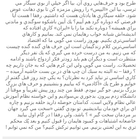
طرح بود و حرف‌هايي روي آن. بيا اگر خيلي از بوي سيگار مي
ترسي، بيا اين «اليپس» را رويش مزمزه كن تا بوي دهانت عوض
شود. حلقه سيگاري ها يادتان هست كه داشتيم. رفقا ! هست آيا
فرصتي كه دوباره گرد هم آييم؟ يك آيين باشكوه سوگندي و ماندني
براي هميشه؟ دوباره نكند ما را با «ايران» كاري افتاده كه
انديشه‌اش شبانه خواب رهايمان نمي كند. بمانيم و كارهاي
اساسي‌تري بكنيم. بهروز راست مي گويي ما كه اقتصاد
اساسي‌ترين كلام زندگيمان است اين حرف هاي گنده گنده چيست
كه مي زنيم. به من درست خرده مي گيري كه يك نفر ديگر
منتظرت است و ديگران هم بايد زودتر فكر ازدواج باشند و ادامه
تحصيلات. راست مي گويي ولي اين كرم هايي كه به جان داريم چه
؟ رفقا – نه البته به سبك آن چپ هاي در بن بست حاشيه آرميده –
كاري اساسي تر نبايد كرد به نظرتان؟ به يكي چند روز قبل گفتم از
خوابم و طرح يك «آكادمي» كه بياييم و بنشينيم و حرف هاي بزرگ
بزرگ بزنيم. جو گير نبودم. فقط من چند روز پيش تقريباً و موقتاً از
دانشگاه زدم بيرون. بدجوري بي‌سواديم و اين خواسته نظام آموزش
عالي نظام ولايي است. كدامتان حوصله داريد حلقه بزنيم و چاره
اي براي خودمان بيانديشيم. تو بودي گفتي «سخت مي گيرد جهان
بر مردمان سخت گير » ؟ باشد، ولي رفقا ! در گام اول بياييد
خاضعانه اشتباهات و كمبود هايمان را قبول كنيم و بعد پُك محكم
تري به اين لعنتي بزنيم. مي توانيم تركش كنيم؟ من كه نمي توانم !