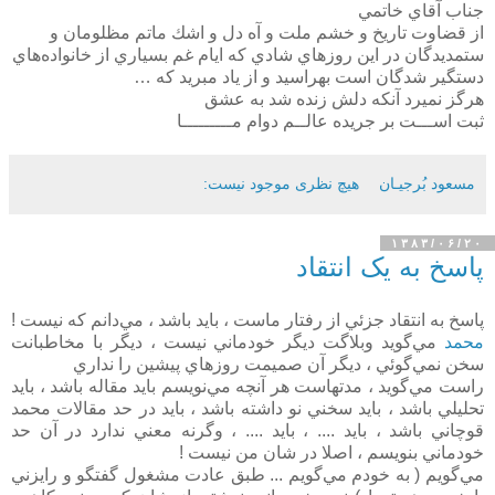
جناب آقاي خاتمي
از قضاوت تاريخ و خشم ملت و آه دل و اشك ماتم مظلومان و
ستمديدگان در اين روزهاي شادي كه ايام غم بسياري از خانواده‌هاي
دستگير شدگان است بهراسيد و از ياد مبريد كه …
هرگز نميرد آنكه دلش زنده شد به عشق
ثبت اســـت بر جريده عالــم دوام مـــــــــا
مسعود بُرجيـان
هیچ نظری موجود نیست:
۱۳۸۳/۰۶/۲۰
پاسخ به يک انتقاد
پاسخ به انتقاد جزئي از رفتار ماست ، بايد باشد ، مي‌دانم که نيست !
محمد
مي‌گويد وبلاگت ديگر خودماني نيست ، ديگر با مخاطبانت
سخن نمي‌گوئي ، ديگر آن صميمت روزهاي پيشين را نداري
راست مي‌گويد ، مدتهاست هر آنچه مي‌نويسم بايد مقاله باشد ، بايد
تحليلي باشد ، بايد سخني نو داشته باشد ، بايد در حد مقالات محمد
قوچاني باشد ، بايد .... ، بايد .... ، وگرنه معني ندارد در آن حد
خودماني بنويسم ، اصلا در شان من نيست !
مي‌گويم ( به خودم مي‌گويم ... طبق عادت مشغول گفتگو و رايزني