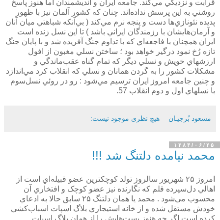
قرابت و نزديكي مي‌كند. جامعه ايران و انديشمندان اما هنوز پاسخ
روشني به اين پرسش نداده‌اند. چنان كه كشور آلمان نيز با ظهور
پديده نئونازي‌ها دست و پنجه نرم مي‌كند ( بي‌آنكه شباهتي ميان آنان
و آرمان‌هايشان با رزمندگان ايراني باشد ) تا اين نسل زنده است
ايران همچنان با فاجعه‌اي كه با تداوم جنگ آفريده شد و با پايان جنگ
تازه رُخ نمود درگير خواهد بود ؛ ساختن نسلي مغبون از افول
ارزشهاي خويش و نسلي ديگر كه تمام گناه عقب‌ماندگي و
مشكلات كشور را به گردن همانان و نسلي كه انقلاب كرد مي‌اندازد
و چنين جامعه امروز ايران ترسيم مي‌شود : رو در روئي نسل‌‌سوم
با نسلهاي اول و دوم انقلاب 57.
مسعود بُرجيـان
هیچ نظری موجود نیست:
۱۳۸۳/۰۶/۲۵
محمد نيامده دلتنگ شد !!!
امروز ۲۵ شهريور سالروز تولد کوچکترين عضو قبيله‌اي است از
اهالي دل‌سپرده قلم که نگارنده نيز عضو کوچک و افتخاري آن
محسوب مي‌شود . محمد يا همان دلتنگ ۲۵ سابق حالا به ادعاي
خودش مستقل شده و از خانه استيجاري بلاگ اسپات اسباب‌کشي
کرده است اگر چه هنوز پست‌هايش را از همان بلاگ اسپات