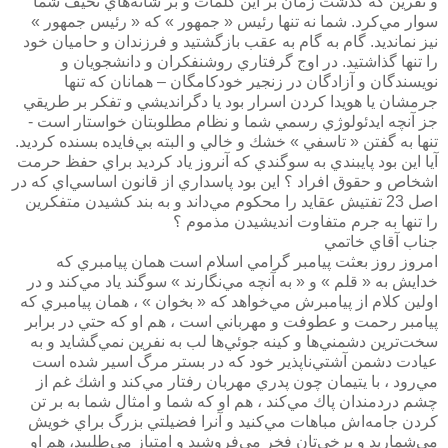
و نفرين كه گذشت زمان بر اين كلمات و بر شانه‌هاي نحيف شما
سوار مي‌كرد. شما نه تنها رئيس « جمهور » كه « رئيس جمهور »
نيز نمانديد. گام به گام به عقب بازگشتيد و فرزندان و حاميان خود
را تنها گذاشتيد. در اوج گرفتاري روشنفكران و دانشجويان و
نويسندگان و آزادگان در زنجير خودكامگان – همانان كه تنها
جرمشان يا هويدا كردن اسرار بود يا دگرانديشي و تفكر بر طريقي
جز آنچه ايدئولوژي رسمي شما و نظام مطلوبتان خواستار است -
تنها به گفتن « تاسفي » خشك و خالي و البته بي‌فايده بسنده كرديد.
آيا اين بود پايبندي به سوگندي كه آنروز ياد كرديد براي حفظ حرمت
اشخاص و حقوق افراد ؟ اين بود پاسداري از قانون اساسي‌اي كه در
اصل 23 تفتيش عقايد را محكوم مي‌داند و به بند كشيدن متفكرين
را تنها به جرم متفاوت انديشيدن مذموم ؟
جناب آقاي خاتمي
امروز روز بعثت پيامبر گرامي اسلام است همان پيامبري كه
خدايش به « قلم » و « به آنچه مي‌نگارند » سوگند ياد مي‌كند و در
اولين كلام از پيامبرش مي‌خواهد كه « بخوان » ، همان پيامبري كه
پيامبر رحمت و عطوفت و مهرباني است ،‌ هم او كه حتي در برابر
سخت‌ترين دشمني‌ها و كينه جوئي‌ها لب به نفرين نمي‌گشايد و به
عيادت دشمن آشتي‌ناپذير خود كه در بستر مرگ اسير شده است
مي‌رود ، با يتيمان چون پدري مهربان رفتار مي‌كند و اشك غم از
چشم دردمندان پاك مي‌كند ، هم او كه شما و امثال شما به بر تن
كردن جامه‌اش مباهات مي‌كنيد و آنرا فضيلتي بزرگ براي خويش
مي‌شماريد و برخي‌تان فخر مي‌فروشيد و امتياز مي‌طلبيد، هم او