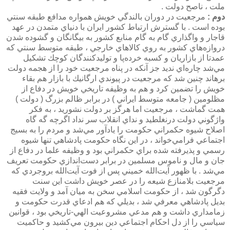
ملت ، ناصح دولت .
دوم :‌
مرجعيت در دوران بالندگي خويش همواره مدافع طبقه سنتي
بوده است . با گسترش ارتباط كشور ايران با دنياي متمدن در عهد
قاجار و واگذاري گام به گام منابع كشور به بيگانگان و گشوده شدن
دروازه‌هاي كشور به روي كالاهاي خارجي ، طبقه متوسط سنتي كه
عمدتا از بازاريان و كسبه خرده‌پا و توليدكنندگان كوچك تشكيل
مي‌شد چاره‌اي نديد جز آنكه در پناه مرجعيت خود را از هجمه دولت
برهاند چنين شد كه مرجعيت در پيوندي ارگانيك با بازار هم بقاء
خويش را تضمين كرد و هم به وظيفه تاريخي خويش در دفاع از
مظلومين ( جامعه متوسط ايراني ) در برابر ظالم بزرگ ( دولت )
همت گماشت ، مرجعيت اما هرگز بر دولت نشوريد ، به فكر
واژگوني دولت درنغلطيد و نداي انقلاب سر نداد اگرچه گه گاه
اصلاح شيوه حكمراني حكومت را يادآور مي‌شد و مردم را به بسيج
اجتماعي فرامي‌خواند ،‌ در اين نگاه حكومت پادشاهي تنها شيوه
رسمي و پذيرفته شده براي حكمراني بود و وظيفه علما در دفاع از
جان و مال و ناموس مسلمين در برابر دست‌اندازي حكومت تعريف
مي‌شد . با ظهور آيت‌الله خميني پس از فوت آيت‌الله بروجردي كه
مرجعيت بلامنازع شيعه را در عصر خويش داشت اين سنت
دگرگون شد ، از حكومت اسلامي سخن به ميان آمد و ولايت فقيه
بديل پادشاهي معرفي شد ، بديلي كه هم ادعاي قدرت حكومت و
زمامداري داشت و هم مدعي مشروعيت الهي-تاريخي بود ، قوانين
سياسي را از دل احكام اجتماعي دين بيرون مي‌كشيد و حاكميت