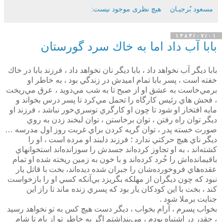
مسعود بُرجيـان
هیچ نظری موجود نیست:
۱۳۸۳/۰۷/۰۱
بابا آب داد اما به خاك سرد گورستان
بابا ديگر آب نخواهد داد ، بابا ديگر نان نخواهد داد ، فرزند بابا در خاك
خفته است ، پسر بابا تمام اميدش در زندگي بود ، به خاطر او
برمي‌خاست به عشق او از صبح تا به شب مي‌دويد ، عرق مي‌ريخت
، فحش هاي رئيس كارگاه را تحمل مي‌كرد تا پسر درس بخواند و
مايه افتخار او شود تا چون او كارگري توسري‌خور نباشد ، فرزند او
ديگر توان راه رفتن ، توان برخاستن ، توان لبخند زدن به روي
صورت خسته پدر ، توان گريه كردن براي غربت روز اول مدرسه …
ديگر ناي هيچ حركتي ندارد ؛ فرزند دلبند او مرده است ، او را
كشته‌اند ، به او تجاوز كرده‌اند جسدش را سوزانده‌اند استخوانهاي
باقيمانده‌اش را خُرد كرده‌اند و با خون به زمين ريخته شده او تمام
عقده‌هاي فروخورده‌شان را جبران شده ديده‌اند، بخت با قاتل يار
نبود كه چون ديگران از مهلكه بگريزد بي‌آنكه كسي او را بازخواست
كند ، بخت با اين كودكان يار بود كه پسري زنده ماند تا راز اين
جنايت برملا شود .
بخواب پسرم ، آرام بخواب ، ديگر دست هيچ كس به تو نخواهد رسيد
، چقدر در اشتباه بودم ، مي‌پنداشتم اگر به خاطر تو از بام تا شام