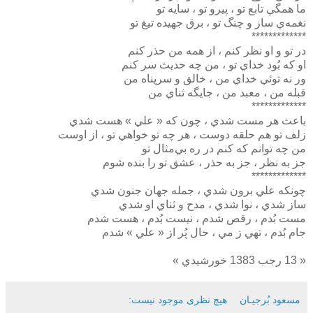
ما همگي تابع تو ،‌ پيرو تو ، سايه تو
نغمه‌ي ساز و چنگ تو ، برق جهيده تيغ تو
*************
در تو و او نظر كنم ، از همه من حذر كنم
او كه بُود خداي تو ، من چه حديث سر كنم
ور نه توئي خداي من ،‌ خالق و سرپناه من
قبله من ، معبد من ، جايگه ثناي من
*************
باعث هر مست شدي ،‌ چون كه « علي » هست شدي
زلف تو هم حلقه دوست ، هر چه تو خواهي تو ، از اوست
من چه توانم كه كنم در ره بي‌مثال تو
جز به نظر ، جز به حذر ، عشق تو را بنده شوم
*************
چونکه علي برون شدي ، جمله جهان جنون شدي
ساز شدي ، نوا شدي ، مدح و ثناي او شدي
مست بُدم ، رقص شدم ، نيست بُدم ، هست شدم
جام بُدم ، تهي ز مي ،‌ حال پُر از « علي » شدم
« 13 رجب 1383 خورشيدي »
مسعود بُرجيـان
هیچ نظری موجود نیست: