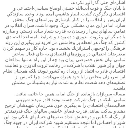
اشاره‌اي حتي گذرا نيز نكردند.
با پايان جنگ و فوت آيت‌الله خميني اوضاع سياسي-اجتماعي و
اقتصادي دگرگون گشت. اينبار هاشمي آمده بود تا وعده سازندگي
ايران پس از انقلاب را در كنار بازسازي ويرانه‌هاي جنگ محقق
سازد. اما در اين ميان مشكلي بزرگ وجود داشت. سران انقلاب در
تمامي سالهاي پس از رسيدن به قدرت شعار ساده زيستي و مبارزه
با دنياگرائي و ثروت اندوزي داده بودند و شرايط نامساعد اقتصادي
كشور كه جنگ هر لحظه بر وخامتش مي‌افزود نيز پيگيري اين روند
فرهنگي را توجيهي استراتژيك بخشيده بود. چاره كار در سهيم كردن
معترضان احتمالي در پروژه‌هاي اقتصادي به جاي فعال ساختن
تمامي توان بخش خصوصي ايران بود چه از اين راه نه تنها مدافعان
جوان و پُر شور انقلاب با شركت در رقابت ثروت اندوزي و فعاليت
اقتصادي قادر به انتقاد از روند اداره كشور نبودند بلكه همچنان نظام
اين سربازان مخلص را با خود همراه مي‌داشت چرا كه پس از
تصفيه‌هاي دهه شصت نظام به شدت نياز به پشتيباناني مطمئن
داشت.
مساله سربازان بازمانده از جنگ اما به همين جا خاتمه نيافت.
تمامي آنانكه در جنگ شركت جسته بودند قادر نبودند شيريني
فعاليت‌هاي اقتصادي را به پيگيري خون همرزمان شهيدشان ترجيح
دهند و ساكت بمانند. قدرت فضاي عاطفي سالهاي جنگ قدرتمندتر
از رنگ اسكناس و درخشش تعداد صفرهاي حسابهاي بانكي بود. اين
شور و احساس اما نتيجه مستقيم شيوه شركت ايران در جبهه جنگ