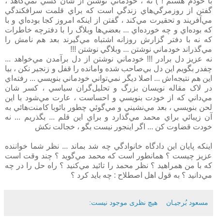
با خودم هستم ! ) نه ، خودماني نوشتن از شان کسي نمي‌کاهد ،
گفتن از روزمرگي‌هاي زندگي است که براي قلمت سرافکندگي
مي‌آفريند و تحقيرت مي‌کند ، گفتن از اينکه امروز کجا بوده‌اي و با
که بوده‌اي و چه خورده‌اي ... بعضي‌ها وبلاگ را با دفترچه خاطرات
که نه با دفتر گزارش روزانه اشتباه مي‌گيرند بعد هم نامش را
مي‌گذراند خودماني نوشتن ... وبلاگي نوشتن !!!
نه عزيز دل برادر !!! خودماني نوشتن از دل برآمدن مي‌خواهد ...
چفدر بگويم اين دل بي‌صاحب شده وامانده را قفل و زنجير نکن ، بيا
اين هم نتيجه‌اش ... اصلا ديگر نمي‌تواني خودماني بنويسي ... رفته‌اي
در لاک مقاله نويسان بزرگ و تحليل‌گران سياسي ، کسر شان
مي‌داني که از خودت بنويسي و احساست ، عارت مي‌شود با اين
لحن بنويسي ، بعد مي‌نشيني و مي‌گوئي چطور بائوبا کامنت‌هائي به
آن زيبائي براي محمد مي‌گذارد و براي اين قلم ... بگذريم ... نه
خودت قضاوت کن ... اگر اينجور نيست بگو ، خجالت نکش
اينکه پايان اين دادگاه خانوادگي چه شد بماند ... نظر شما خواننده
عزيز چيست ؟ همانطور است که محمد مي‌گويد ؟ چند وقت است
که با من همراهيد ؟ نظر محمد را تائيد مي‌کنيد ؟ راه حل را در چه
مي‌دانيد ؟ به قول اهل اصطلاح : چه بايد کرد ؟
مسعود بُرجيـان
هیچ نظری موجود نیست: