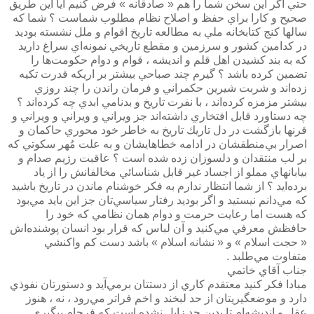
حتي اگر اين سخن شما را هم « صادقانه » فرض كنيم آيا اين طريق
صحيح و كارا براي حفظ و اصلاح نظام مطلوب شماست ؟ شما كه
سالها كنج كتابخانه ملي به مطالعه تاريخ اقوام و ملل نشسته بوديد
در كدامين كشور و سرزمين و مقطع تاريخي نمونه‌اي سراغ داريد
كه به بند كشيدن اهل قلم و انديشه ، قوام و دوام حكومت‌ها را
تضمين كرده باشد ؟ گيرم چند صباحي بيشتر بر اريكه قدرت تكيه
زده‌اند و شربت شيرين حكمراني و فرمان راندن را چند روزي
بيشتر مزمزه كرده‌اند ، با نفرت تاريخ و بدنامي ابدي چه كرده‌اند ؟
چه دستاورد قابل افتخاري داشته‌اند جز ويراني و ويراني و ويراني و
قرنها بازگشت در دل تاريك تاريخ به خاطر خود محوري حاكمان و
اصرار بي‌منطقشان در ادامه خطاهايشان و به علت مُهر سكوتي كه
بر لب منتقدان و دلسوزان زده شده است ؟ عاقبت رژيم صدام و
بيابانهاي مملو از اجساد غير قابل شناسائي مخالفانش را از ياد
برده‌ايد ؟ از شما انتظار ندارم به فكر خوشنام ماندن در تاريخ باشيد
كه مي‌دانم نيستيد و اگر بوديد رفتار سياسي‌تان جز اين بايد مي‌بود
كه هست اما رعايت حرمت و دوام همان نظامي كه خود را
حافظش معرفي مي‌كنيد و آن لباس كه قرار بود انسان پوشنده‌اش
« حجت اسلام » و « نشانه اسلام » باشد دست كم واكنشي
متفاوت مي‌طلبد .
جناب آقاي خاتمي
مبادا فكر كنيد معتقدم كاري از دستتان برمي‌آيد و دستورتان نفوذي
دارد و موضعگيريتان از حد لبخند و اخم فراتر مي‌رود ، نه ، هنوز
عقل و انديشه‌ام تا بدين حد زايل نشده است كه فرجام پيگيري