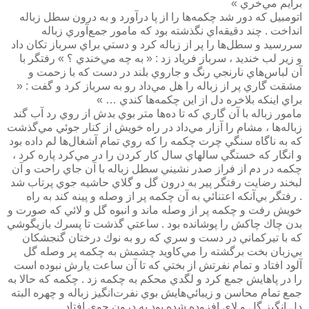
برايم مي‌خري »
اتومبيل كه دور شد چكمه‌ها را از پا درآورد و به درون سطل زباله
انداخت . چند دقيقه‌اي نگذشته بود كه مامور جمع‌آوري زباله
سررسيد و سطل‌ها را پر از زباله كرد و دستي براي سرباز تكان داد
و زير لب خنديد ، سرباز فرياد زد :‌ « به چه مي‌خندي ؟ » رفتگر با
آن لباس‌هاي نارنجي رنگ و جاروي بلند در دست كه با زحمت و
مشقت گاري پر از زباله را هل مي‌داد رو به سرباز كرد و گفت :‌ «
براي اينكه بلاخره دل از اين چكمه‌ها كندي … »
مامور زباله با آن گاري كه تا ده‌ها متر بوي بدش از روي رد آب گند
زباله‌ها ، مشام را آزار مي‌داد در راه خويش از كنار جوئي مي‌گذشت
كه به ناگاه سنگي چرت چكمه را كه روي تمام آشغال‌ها لم داده بود
و انگار كه خستگي سالهاي سال كار كردن را در مي‌كرد پاره كرد ،
چكمه در دم از فراز صدر نشيني سطل زباله با آن جاي راحت و آن
لبخند رضايت رفتگر پير به درون گل و گلاي حاشيه جوي پرتاب شد
. رفتگر بي‌آنكه اعتنائي به آن چكمه پر از وصله و پينه كند به راه
خويش رفت و چكمه پر از وصله ماند و انبوه گل و لائي كه صورت و
بدن چاك چاكش را پوشانده بود . ساعتي گذشت تا پسرك بازيگوشي
كه با تيركماني در دست و سري كه رو به نوك درختان گنجشكان
بي‌زبان بخت برگشته را مي‌كاويد چشمش به چكمه پر وصله گل
آلود افتاد و تمام نفرتش از بختي كه تا آن ساعت يارش نبوده است
را در پاهايش جمع كرد و لگدي محكم به چكمه زد . چكمه كه حالا به
جمع تمام محاسن و زيبائي‌هايش بوي نفرت‌انگيز زباله و چهره البته
دل انگيز گل و لاي افزوده شده بود به درون جوي افتاد .