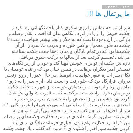
۱۳۸۳/۰۶/۱۹
ما پرتقال ها !!!
سرباز تن خسته‌اش را روي سكوي كنار باجه نگهباني رها كرد و
چكمه خويش را از پا در آورد ، نگاهي بدان انداخت ، آنقدر وصله و
پارگي در آن وجود داشت كه به جگر زليخا بيشتر شباهت داشت تا
چكمه به طور معمول واكس خورده و مرتب يك سرباز ، از آن
چكمه‌ها بود كه در تمام پادگان و ميان ده‌ها جفت چكمه شناخته
مي‌شد . تصميم گرفت بعد از سالها به بركت حقوق دريافتي‌
تازه‌اش چكمه‌اي نو براي خويش مهيا كند و خود را از زير نگاه‌هاي
تمسخر آميز ديگران برهاند . در همين خيال بود كه راننده اتومبيلي با
تكان سر اجازه عبور خواست ، اتومبيل در حال عبور از روي زنجير
دروازه قرارگاه بود كه جلو رفت و ايست داد ، آرام سر را به درون
ماشين برد و از دوست راننده‌اش خواست از شهر يك جفت چكمه
نو برايش بخرد . راننده بخت‌برگشته كه به قدرت شنوائي‌اش شك
كرده بود چشمان پر از تعجبش را به چشمان سرباز دوخت و با
لبخندي پر معنا پرسيد :‌ « مطمئني كه مي‌خواهي آنرا عوض كني ؟ »
سرباز اخم‌ها را در هم كشيد و غريد :‌ « چه مي‌گوئي ؟ تو هم به
خزعبلات سايرين گوش داده‌اي در مورد حكايت چكمه‌هاي پر وصله
من ؟ يا شايد حكايت وام دادن اجباري فرمانده پادگان براي پينه
كردن چكمه سوراخم را شنيده‌اي ؟ همين كه گفتم ، يك جفت چكمه