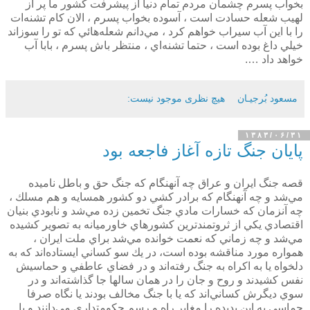
بخواب پسرم چشمان مردم تمام دنيا از پيشرفت‌ كشور ما پر از
لهيب شعله حسادت است ، آسوده بخواب پسرم ، الان كام تشنه‌ات
را با اين آب سيراب خواهم كرد ،‌ مي‌دانم شعله‌هائي كه تو را سوزاند
خيلي داغ بوده است ،‌ حتما تشنه‌اي ، منتظر باش پسرم ، بابا آب
خواهد داد ….
مسعود بُرجيـان
هیچ نظری موجود نیست:
۱۳۸۳/۰۶/۳۱
پايان جنگ تازه آغاز فاجعه بود
قصه جنگ ايران و عراق چه آنهنگام كه جنگ حق و باطل ناميده
مي‌شد و چه آنهنگام كه برادر كشي دو كشور همسايه و هم مسلك ،
چه آنزمان كه خسارات مادي جنگ تخمين زده مي‌شد و نابودي بنيان
اقتصادي يكي از ثروتمندترين كشورهاي خاورميانه به تصوير كشيده
مي‌شد و چه زماني كه نعمت خوانده مي‌شد براي ملت ايران ،
همواره مورد مناقشه بوده است، در يك سو كساني ايستاده‌اند كه به
دلخواه يا به اكراه به جنگ رفته‌اند و در فضاي عاطفي و حماسيش
نفس كشيدند و روح و جان را در همان سالها جا گذاشته‌اند و در
سوي ديگرش كساني‌اند كه يا با جنگ مخالف بودند يا نگاه صرفا
حماسي به اين پديده را مغاير راه و رسم حكومتداري مي‌دانند و يا