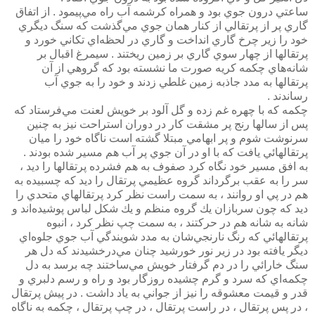
ساعتي درون جوي بود و همراه كرشمه آب راه مي‌پيمود . از اتفاق
گاري پر از پرتقالي از كنار همان جوي مي‌گذشت كه سنگ ديگري
خود را زير چرخ گاري انداخت و گاري در لحظه‌اي تكاني خورد و
پرتقالها از چهار سوي گاري بر زمين ريختند . سيمرغ اقبال بر
شانه‌هاي چكمه كريه صورت ما نشسته بود كه گروهي از آن
پرتقالها به مدد جاذبه زمين غلطي زدند و خود را به جوي آب
رساندند .
چكمه كه با چهره غم زده و گل آلود بر خويش لعنت مي‌فرستاد كه
پس از سالها رنج پر مشقت كار در دوران استراحت نيز به چنين
سرنوشت شوم و پر ابهامي مبتلا گشته است ناگاه خود را ميان
پرتقالهائي يافت كه با او در آن جوي پر آب هم مسير شده بودند .
به افق مسير خود نگاه كرد صفوف به هم فشرده پرتقالها را ديد ،
سر را به عقب برگرداند گروه عظيمي پرتقال را ديد كه چسبيده به
هم در پي او روانند ، به سمت راست نظر كرد پرتقالهاي متحدي را
ديد كه چون سربازان يك گروه منظم و يك شكل لباس پوشيده‌اند و
شانه به شانه هم در حركتند ، به سمت چپ نظر كرد ، انبوه
پرتقالهائي كه رنگ نارنجي‌شان به مدد شويندگي آب جوي جلوه‌‌اي
ديگر يافته بود در زير نور خورشيد چنان مي‌درخشيدند كه دل هر
سنگ خارائي را در دم گرفتار خويش مي‌ساختند چه برسد به دل
چكمه‌اي كه سرد و گرم چشيده روزگار بود و راه و رسم دلبري و
قدر و قيمت معشوقه را نيز از جواني به ياد داشت . در پيش پرتقال
، در پس پرتقال ، در راست پرتقال ، در چپ پرتقال ، چكمه به ناگاه