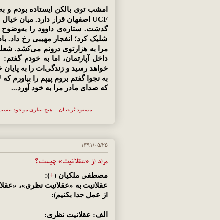
امشب توی بالکن ایستاده بودم و 
UCF اصفهان قرار دارد. میان خیا
گذشت. ستاره‌ی داوود را به‌وضوح
شلیک کرد؛ انفجار مهیبی رخ داد. با
مرا به هزارتوی درونم می‌کشد. شعله
داخل آپارتمان، اما به خودم گفتم: «
خواهد رسید و زندگی‌ات را به پایان
به نجوا گفتم بروم پیپم را بیاورم که
که صدای مادر مرا به خود آورد...
::
مسعود بُرجيـان
هیچ نظری موجود نیست
۱۳۹۱/۰۵/۲۵
مراد از «عقلانیت» چیست؟
مصطفی ملکیان (
+
):
عقلانیت به «عقلانیت نظری»، «عقلا
از عمل جدا بكنیم):
الف: عقلانیت نظری: