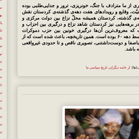
ری از ما مترادف با جنگ، خونریزی، ترور و جدایی‌طلبی بوده
بر
ّت، وقایع و رویدادهای هفت دهه‌ی گذشته‌ی کردستان نقش
به
‌ی گذشته، کردستان همیشه محلّ نزاع بین دولت مرکزی و
پا
 برهه‌هایی نیز کردستان شاهد نزاع و درگیری بین احزاب و
 که معروف‌ترین آن‌ها درگیری خونین بین حزب دموکرات
تا
کردستان ایران و حزب کومله در اواسط دهه ۶۰ بوده است. همین تاریخچه، باعث شده است که از
تا
باصفا و دوست‌داشتنی، تصویری ناقص و تا حدودی غیرواقعی
تج
 باشد.
تو
جن
(ها):
از خامه دیگران
,
تاریخ سیاسی ما
حک
حل
دا
در
در
دل
رو
رو
رو
سع