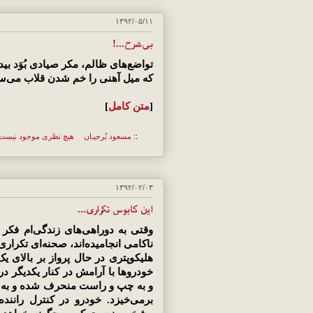
۱۳۹۲/۰۵/۱۱
بی‌شرح...!
تواضع‌های ظالم، مکر صیادی بُوَد بی
که میل آهنی را خم شدن قلاب می‌ساز
[
متن کامل
]
::
مسعود بُرجيـان
هیچ نظری موجود نیست
۱۳۹۲/۰۲/۰۳
این کابوس تکراری...
وقتی به دوراهی‌های زندگی‌ام فکر
ناکامی انجامیده‌اند، صحنه‌ای تکراری
هلیکوپتری در حال پرواز بر بالای 
خودروها با آرامش در کنار یکدیگر در
و به چپ و راست منحرف شده و به سرا
برمی‌خیزد. خودرو در کنترل راننده