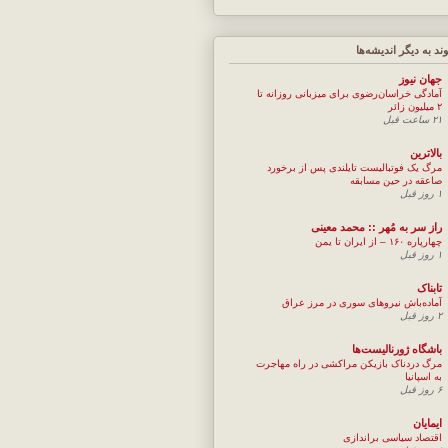
وند به ديگر انديشه‌ها
جهان نيوز
آمادگی خراسان‌رضوی برای میزبانی روزانه تا
۲ میلیون زائر
۲۱ ساعت قبل
بالاترین
مرگ یک فوتبالیست تایلندی پس از برخورد
صاعقه در حین مسابقه
۱ روز قبل
راز سر به مُهر :: محمد معینی
چهارپاره ۱۶۰ – از ایران تا یمن
۱ روز قبل
تابناک
آماده‌باش نیروهای سوری در مرز عراق
۲ روز قبل
باشگاه ژورنالیست‌ها
مرگ دردناک بازیکن مراکشی در راه مهاجرت
به اسپانیا
۶ روز قبل
ایمایان
اقتصاد سیاسی براندازی