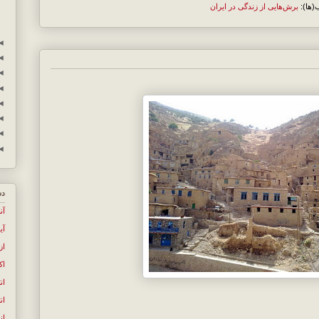
(ها):
برش‌هایی از زندگی در ایران
◄
◄
◄
◄
◄
◄
◄
◄
دس
آن
آی
از
اک
ان
ان
ان