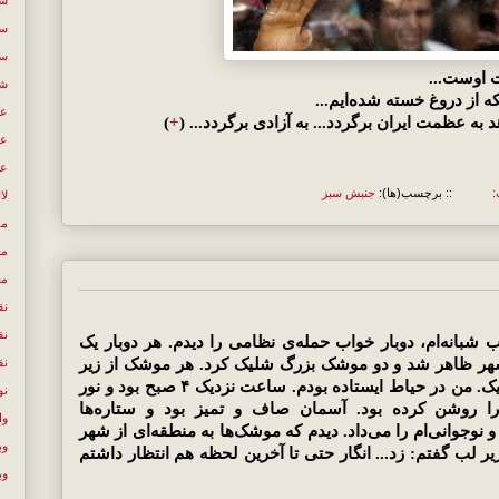
سی
سی
ت اوست...
شع
که از دروغ خسته شده‌ایم...
عب
به عظمت ایران برگردد... به آزادی برگردد... (
+
)
عص
عل
:
:: برچسب(ها):
جنبش سبز
لا
مص
مع
مع
نق
نق
بانه‌ام، دوبار خواب حمله‌ی نظامی را دیدم. هر دوبار یک
نق
هر ظاهر شد و دو موشک بزرگ شلیک کرد. هر موشک از زیر
یکی از بال‌هایش. هوا سرد بود و تاریک. من در حیاط ایستاده بودم. ساعت نزدیک ۴ صبح بود و نور
نو
ا روشن کرده بود. آسمان صاف و تمیز بود و ستاره‌ها
وا
نوجوانی‌ام را می‌داد. دیدم که موشک‌ها به منطقه‌ای از شهر
وب
 لب گفتم: زد... انگار حتی تا آخرین لحظه هم انتظار داشتم
وب