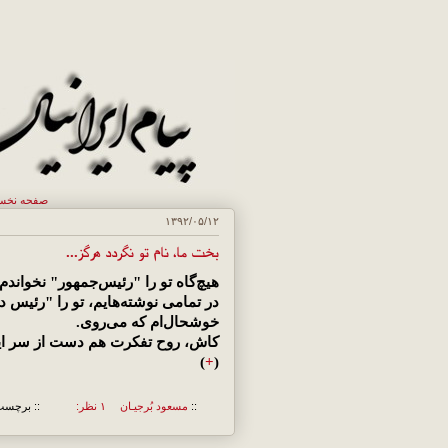
صفحه نخ
۱۳۹۲/۰۵/۱۲
بخت ما، نام تو نگردد هرگز...
هیچ‌گاه تو را "رئیس‌جمهور" نخواندم.
در تمامی نوشته‌هایم، تو را "رئیس 
خوشحال‌ام که می‌روی.
کاش، روح تفکرت هم دست از سر ایرا
)
+
(
::
مسعود بُرجيـان
۱ نظر:
:: برچسب