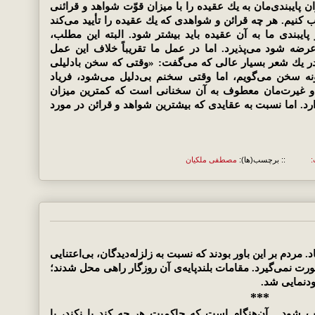
 پایبندی‌مان به یك عقیده را با میزان قوّت شواهد و قرائنی
ب كنیم. هر چه قرائن و شواهدی كه یك عقیده را تأیید می‌كند
ایبندی ما به آن عقیده باید بیشتر شود. البته این مطلب،
 شود می‌پذیرد. اما در عمل ما تقریباً خلاف این عمل
ّی در یك شعر بسیار عالی كه می‌گفت: «وقتی كه سخن بادلیلی
ونه سخن می‌گویم، اما وقتی سخنم بی‌دلیل می‌شود، فریاد
و غیرت‌مان معطوف به آن سخنانی است كه كمترین میزان
د. اما نسبت به عقایدی كه بیشترین شواهد و قرائن در مورد
:
:: برچسب(ها):
مصطفی ملکیان
فتاد. مردم بر این باور بودند که نسبت به زلزله‌دیدگان، بی‌اعتنایی
 نمی‌گیرد. مقامات بلندپایه‌ی آن روزگار راهی محل شدند؛
ودنمایی شد.
***
 شود... آن‌هنگام است که حاکمیت هر چه کند یا نکند، با