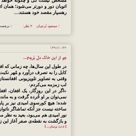
مشخص نیست کی و چگونه خواهد ایست
اتوبان دور و دورتر می‌شود؛ همان ات
رهسپار مقصد خود هستند....
::
مسعود بُرجيـان
۲ نظر:
:: برچسب
۱۳۹۱/۱۰/۲۲
چو از این خاک دل بُریدم...
در طول این سال‌ها، چه زمانی که اف
کابل را به تصرف درآورد و مُهر نکب
وقتی به تصاویر تلویزیونی افغانستان
لب زمزمه می‌کردم:
«اگر در این روزگار، یک افغان، اف
نمی‌توان بر او خُرده گرفت و به ما
شده؛ هیچ کورسوی امیدی نیز بر پای
ساخته نیست جز آنکه تماشاگر ناتوان 
نور امیدی هم می‌بود، بعید به نظر
و بازگشت به نقطه‌ی صفر آغاز این ز
[ ادامهٔ نوشتار... ]