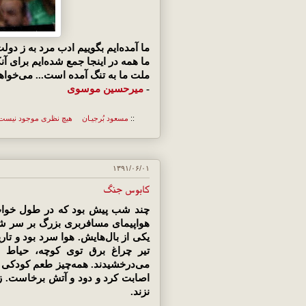
ما آمده‌ایم بگوییم ادب مرد به ز دول
ما همه در اینجا جمع شده‌ایم برای آن
ملت ما به تنگ آمده است... می‌خواهد 
-
میرحسین موسوی
::
مسعود بُرجيـان
هیچ نظری موجود نیست
۱۳۹۱/۰۶/۰۱
کابوس جنگ
چند شب پیش بود که در طول خواب ش
هواپیمای مسافربری بزرگ بر سر ش
تیر چراغ برق توی کوچه، حیاط ر
می‌درخشیدند. همه‌چیز طعم کودکی و 
اصابت کرد و دود و آتش برخاست. زیر
نزند.