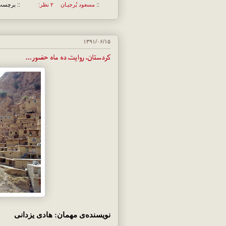
::
مسعود بُرجيـان
۲ نظر:
:: برچسب
۱۳۹۱/۰۶/۱۵
کردستان، روایت ده ماه حضور...
نویسنده‌ی مهمان: هادی یزدانی