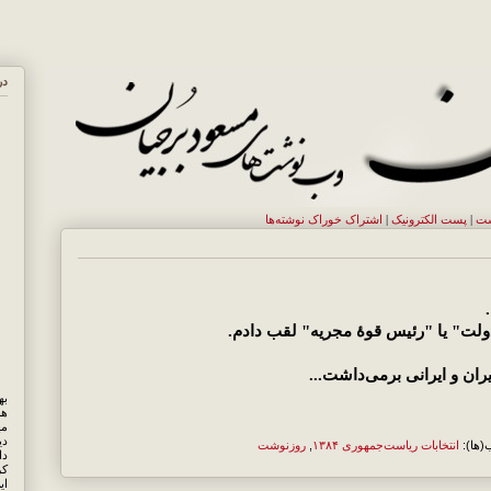
در
ست
|
پست الکترونيک
|
اشتراک خوراک نوشته‌ها
دولت" یا "رئیس قوهٔ مجریه" لقب دادم.
ن و ایرانی برمی‌داشت...
هم
مه
دی
(ها):
انتخابات ریاست‌جمهوری ۱۳۸۴
,
روزنوشت
کر
ای