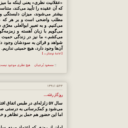
«عقلانیت نظری» یعنی اینكه ما میزان
كه آن عقیده را تأیید می‌كند، متناس
بیشتر می‌شوند، میزان دلبستگی و پ
مطلب واضحی است و بر هر كه عرضه
می‌كنیم. و به تعبیر ابوالعلی معر
می‌گویم با زبان آهسته و زمزمه‌گ
می‌كشم.» ما نیز در زندگی حمیت 
شواهد و قرائن به سودشان وجود دار
آن‌‌ها وجود دارد، هیچ حمیتی نداریم.
[ ادامهٔ نوشتار... ]
::
مسعود بُرجيـان
هیچ نظری موجود نیست
۱۳۹۱/۰۵/۲۳
روزگار رفته...
سال ۵۷ زلزله‌ای در طبس اتفاق ا
می‌شود و کمک‌رسانی به درستی صورت
اما این حضور هم حمل بر تظاهر و خ
امان از روزی که اعتماد مردم سلب