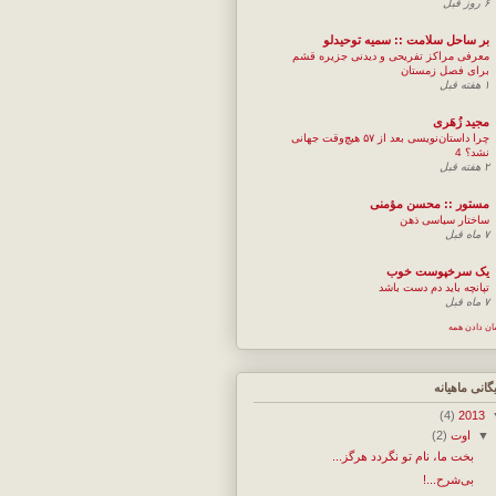
۶ روز قبل
بر ساحل سلامت :: سمیه توحیدلو
معرفی مراکز تفریحی و دیدنی جزیره قشم
برای فصل زمستان
۱ هفته قبل
مجيد زُهَری
چرا داستان‌نویسی بعد از ۵۷ هیچ‌وقت جهانی
نشد؟ 4
۲ هفته قبل
مستور :: محسن مؤمنی
ساختار سیاسی ذهن
۷ ماه قبل
یک سرخپوست خوب
تپانچه باید دم دست باشد
۷ ماه قبل
ان دادن همه
یگانی ماهیانه
(4)
2013
▼
اوت
(2)
بخت ما، نام تو نگردد هرگز...
بی‌شرح...!