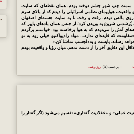
ها
به سمت چپ شهر چشم دوخته بودم. همان نقطه‌ای که سایت
ل و واقعیت، هواپیمای نظامی اسرائیلی را دیدم که از بالای سرم
 روی بالش دیدم. رفت و رفت تا به سایت هسته‌ای اصفهان
جس
د پُرشدتی شروع به وزیدن کرد؛ از جنس همان بادهای پاییز که
‌های آتش را می‌دیدم که به هوا برخاسته بود. خواستم برگردم
مقاومت که فایده‌ای ندارد... مواد رادیواکتیو خیلی زود به تو
 خواهد رساند. بایست و به‌دلچسب تماشا کن.»
 لااقل این دقایق آخر را از دست ندهم. میان رؤیا و واقعیت بودم
:
:: برچسب(ها):
روزنوشت
نیت عملی» و «عقلانیت گفتاری» تقسیم می‌شود (اگر گفتار را