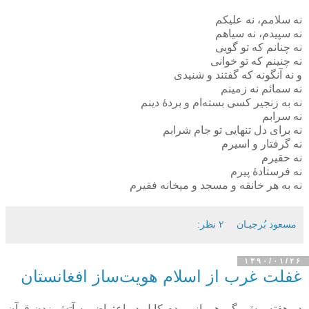
نه سلامم، نه علیکم
نه سپیدم، نه سیاهم
نه چنانم که تو گویی
نه چنینم که تو خوانی
و نه آنگونه که گفتند و شنیدی
نه سمائم نه زمینم
نه به زنجیر کسی بسته‌ام و بردۀ دینم
نه سرابم
نه برای دل تنهایی تو جام شرابم
نه گرفتار و اسیرم
نه حقیرم
نه فرستادۀ پیرم
نه به هر خانقه و مسجد و میخانه فقیرم
مسعود بُرجيـان
۲ نظر:
۱۳۹۰/۰۱/۲۶
غفلت غرب از اسلام هویت‌ساز افغانستان
دو هفته پیش، گروهی از مردم کابل در اعتراض به آتش زدن قرآن