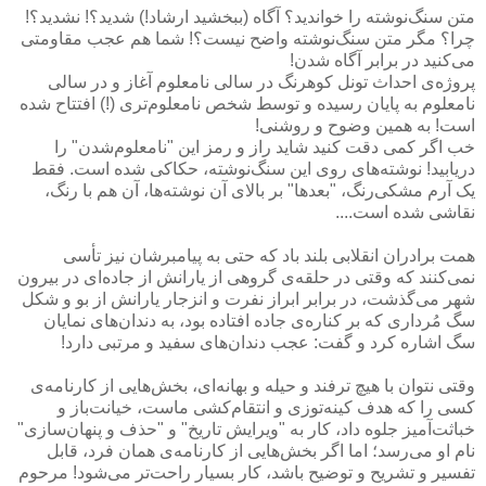
متن سنگ‌نوشته را خواندید؟ آگاه (ببخشید ارشاد!) شدید؟! نشدید؟!
چرا؟ مگر متن سنگ‌نوشته واضح نیست؟! شما هم عجب مقاومتی
می‌کنید در برابر آگاه شدن!
پروژه‌ی احداث تونل کوهرنگ در سالی نامعلوم آغاز و در سالی
نامعلوم به پایان رسیده و توسط شخص نامعلوم‌تری (!) افتتاح شده
است! به همین وضوح و روشنی!
خب اگر کمی دقت کنید شاید راز و رمز این "نامعلوم‌شدن" را
دریابید! نوشته‌های روی این سنگ‌نوشته، حکاکی شده است. فقط
یک آرم مشکی‌رنگ، "بعدها" بر بالای آن نوشته‌ها، آن هم با رنگ،
نقاشی شده است....
همت برادران انقلابی بلند باد که حتی به پیامبرشان نیز تأسی
نمی‌کنند که وقتی در حلقه‌ی گروهی از یارانش از جاده‌ای در بیرون
شهر می‌گذشت، در برابر ابراز نفرت و انزجار یارانش از بو و شکل
سگ مُرداری که بر کناره‌ی جاده افتاده بود، به دندان‌های نمایان
سگ اشاره کرد و گفت: عجب دندان‌های سفید و مرتبی دارد!
وقتی نتوان با هیچ ترفند و حیله و بهانه‌ای، بخش‌هایی از کارنامه‌ی
کسی را که هدف کینه‌توزی و انتقام‌کشی ماست، خیانت‌باز و
خباثت‌آمیز جلوه داد، کار به "ویرایش تاریخ" و "حذف و پنهان‌سازی"
نام او می‌رسد؛ اما اگر بخش‌هایی از کارنامه‌ی همان فرد، قابل
تفسیر و تشریح و توضیح باشد، کار بسیار راحت‌تر می‌شود! مرحوم