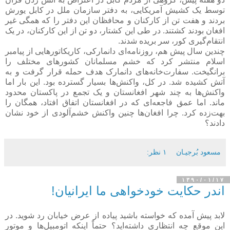
توسط یک کشیش آمریکایی، به دفتر سازمان ملل در کابل یورش
بردند و هفت تن از کارکنان و محافظان این دفتر را که همگی غیر
افغان بودند کشتند. در طی این کشتار، دو تن از این کارکنان، در یک
انتقام‌گیری کور، سر بریده شدند.
چندین سال پیش هم، روزنامه‌ای دانمارکی، کاریکاتورهایی از پیامبر
اسلام منتشر کرد که خشم مسلمانان کشورهای مختلف را
برانگیخت. سفارت‌خانه‌های دانمارک هدف حمله قرار گرفت و به
آتش کشیده شد. در کل، واکنش‌ها بسیار گسترده بود. این بار اما
واکنش‌ها به چند شهر افغانستان و یک تجمع در پاکستان محدود
ماند. اما عمق فاجعه‌ای که در افغانستان اتفاق افتاد، همگان را
بهت‌زده کرد. چرا افغان‌ها چنین واکنش خشم‌آلودی از خود نشان
دادند؟
مسعود بُرجيـان
۱ نظر:
۱۳۹۰/۰۱/۱۷
اندر حکایت خودخواهی ما ایرانیان!
لابد پیش آمده که خواسته باشید پیاده از عرض خیابان رد شوید. در
این موقع چه انتظاری داشته‌اید؟ حتماً اینکه اتومبیل‌ها و موتور