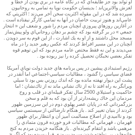
او تواند بود جز طايفه‌اي كه در نگاه عامه در بري بودن از خطا و
لغزش والاترين‌اند ؛ بدينسان حكومت نوپا به تمامي به روحانيون
سپرده شد كه در اين مقوله اكثريت سخن آخر مي‌زند ؛ اكثريتي كه
عامي‌اند و هنوز تربيت خاصان در آنها به تمامي كارگر نيفتاده است .
در آغازين روزهاي پيروزي آنچنان مردم را شور و شعف اين « انتحار
جمعي » در بر گرفته بود كه چشم بر دهان روحاني‌اي ولو پيش‌نماز
مسجد محل داشتند و از او به يك اشارت ، از اين قوم به سر دويدن .
آنچنان در اين مسير افراط كردند كه عكس رهبر جديد را در ماه
مي‌ديدند و اين نه فقط مختص عامه مردم بود كه اين توهم قوه
تفكر بعضي نخبگان تحصيل كرده را نيز ربوده بود .
رژيم استبدادي پيشين در پس برنامه هاي جديد دولت نوپاي آمريكا
فضاي سياسي را گشود ، مطالبات سياسي-اجتماعي اما آنقدر در
پشت اين ديوار نهفته مانده بود كه اندك روزني بس بود تا سيلي
ويرانگر به راه افتد تا نه از تاك نشاني ماند نه از تاك‌نشان ؛ اما
حاكميت و استيلاي 2500 سال تفكر قبيله‌اي در قلب و روح
مردمان اين خاك ريشه‌دارتر از آن بود كه به قلم و سخن
بزرگمرداني كه در پايان عصر پهلوي دوم در اين سرزمين ظهور
كردند از بنيان تغيير كند . باز هنگام نارضالتي از سيستمي سياسي
بود و نااميدي از اصلاح مسالمت آميز آن و انتظار براي ظهور
قهرمان ، قهرماني كه مطالبات فرو خورده قرون متمادي را
مرهمي باشد و انتقام گيرنده‌اي . باز هنگامه خزيدن مردم به كنج
خانه‌ها در پي نواخته شدن سرود پيروزي فرا رسيده بود كه اگر «