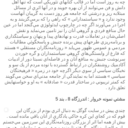
چه به روز است اما در قالب كتابهاي تئوريكي است كه تنها اهل
دانش و فن مي‌توانند از آن بهره جويند و در آنها اثري از مسائل
مبتلابه ريز و درشتي كه جامعه هر روز دست به گريبان آنهاست
وجود ندارد و « سياستمداراني » كه راهي را كه برمي‌گزينند و به
اجرا در مي‌آورند اگر چه در چارچوپ ايدئولوژي مي‌گنجد اما در عين
حال منافع فردي و گروهي آنان را نيز تامين مي‌نمايد و نقش
اصلي‌شان در تعاملات قدرت و نهادهاي پيدا و پنهان و سياستگذاري
و برنامه‌ريزي طرحهاي پيش برنده جنبش و پاسخگوئي مطالبات
مردمي و عمومي ظهور مي‌يابد « روزنامه‌نگاران مستقلي » هستند
كه فارغ از وابستگي‌هاي گروهي سياستمداران و گره خوردن
سرنوشت جنبش به منافع آنان و در فاصله‌اي نسبتا دور از ادبيات
آكادميك روشنفكران در ارتباط گسترده با توده مردم از يك سو و
نخبگان سياسي از سوي ديگر اگرچه خود در زمره « فرهيختگان
سياسي » هستند اما به نمايندگي از جامعه مدني‌اي سخن مي‌گويند
كه كمتر تريبوني در ساختار قدرت « صادقانه » به او و خواستهايش
تعلق دارد .
مشتي نمونه خروار : اندرزگاه 8 ، بند 5
چندي پيش در سايت گوگل به دنبال اثري بودم از بزرگان اين
قوم كه در كجاي اين كره خاكي يادگاري از آنان باقي مانده است .
بيش از همه اما اثر از بزرگان روزنامه‌نگاري اين سرزمين مي‌جستم
، از صالحيار و نگاهي گرفته تا بهنود و صف سري ؛ بهانه‌اش هم جز