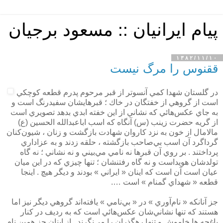
پیام ایرانیان :: مسعود برجیان
۱۳۸۲/۱۱/۱۰
ققنوس را مرگ نیست
در گلستان شهدا كمي آنسوتر از قبر مرحوم پدرم قطعه كوچكي
است از گروهي از خفتگان در خاك ؛ قبرهايشان سفيدرنگ است و
به جاي عكس‌هائي كه نشاني از اين خفته ابدي بدهد تصويري است
از گريه حضرت زينب (س) آنگاه كه اسب اباعبدالله الحسين (ع)
مالامال از خون به نزد كاروان شهادت بازگشت و زنان ، شيون‌كنان
گرداگرد آن اسب بي‌صاحب بازگشته ، حلقه زدند و به عزاداري
پرداختند . بر روي آن قبرها نه نامي مي‌بيني و نه نشاني ؛ نه گاه
تولدشان هويداست و نه گاه رفتنشان ؛ تنها چيزي كه در اين ميان
عيان است آن است كه اينان « ايراني » بودند و ديگر هيچ . اينجا
قطعه « شهداي گمنام » است ….
جز آنانكه « نام‌آوري » در « بي‌نامي » يافته‌اند گروهي ديگر نيز اما
هستند كه تنها نشاني‌شان عكس‌هائي است كه به رديف در كنار
باغچه ‌ها خاموش و تنها رهگذران را مي‌نگرند . از اينان جز همين نام