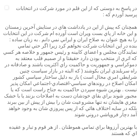
در پاسخ به دوستی که از اين قلم در مورد شرکت در انتخابات
پرسيد آوردم که :
همچنان که پيش از اين در يادداشت هاي در ستايش آخرين زمستان
و اين خانه از پاي بست ويران است آورده ام شرکت در اين انتخابات
را به هيچ عنوان به صلاح ايران و ايراني نمي دانم . به زبان ساده :
بنده در اين انتخابات شرکت نخواهم کرد زيرا اگر حتي تمامي
نمايندگان مجلس و اعضاي کابينه و رئيس جمهور و خلاصه هر کسي
که اثري از منتخب بودن دارد حقيقتا و از صميم قلب معتقد به
دموکراسي و جمهوريت و حاکميت راي اکثريت باشند و صادقانه در
راه سربلندي ايران بکوشند ( که البته در بازار سياست چنين
شرايطي امري محال است ) باز به دليل ساختار سياسي کشور
امکان اصلاح در روندهاي سياسي-اقتصادي-اجتماعي امکان پذير
نيست . بهترين شيوه سپردن حاکميت به جناح راست است که يا
مجبور شوند براي بقاي خودشان دست به اصلاحات بزنند يا با خشک
مغزي هايشان نه تنها مشروعيت شان را بيش از پيش از بين ببرند
بلکه در سايه اختلاف هائي که از پس پيروزي شان به وجود خواهد
آمد دچار فروپاشي دروني شوند
با بهترين آرزوها براي تمامي هموطنان . از هر قوم و تبار و عقيده
اي که هستند