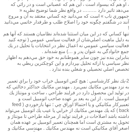
، او هم كه بيسواد است ، اين هم كه عصباني است و در رائي كه
مي‌دهد تاثير دارد ……… در واقع نظر شما توضيح نظريه «
جمهوري ناب » است كه مي‌دانيد چه كساني معتقد به آن و مروج
آنند در شگفتم چگونه خود را اصلاح طلب و طرفدار خاتمي مي‌دانيد
!
تنها كساني كه در اين ميان استثنا شده‌اند نظاميان هستند كه آنها هم
به دليل ماهيت اصلي‌شان از فعاليت سياسي عمومي ( توجه كنيد
فعاليت سياسي عمومي نه اعمال نظر در انتخابات يا تحليل در يك
جمع خانوادگي به عنوان پدر و …) منع شده‌اند .
بنابراين بنده نيز چون ساير هموطنانم به خود حق مي‌دهم به اظهار
نظر سياسي يا ارائه تحليل بپردازم و اين كوچكترين ربطي به
تخصص اصلي تحصيلي و شغلي بنده ندارد .
2-يك نظر كارشناسي : هيچ كس اتومبيل خراب خود را براي تعمير
به نزد مهندس مكانيك نمي‌برد . مهندس مكانيك حداكثر دخالتي كه
در توليد اين محصول دارد در فرايند طراحي ، ساخت و مونتاژ يك
اتومبيل است . از اين به بعد بر عهده صاحب اتومبيل است و
تعميركار مكانيكي و يا احتمالا اوراق چي ؛ تنها بازخوردي ( feed
back ) كه يك مهندس مكانيك از خرابي يا عيب يك اتومبيل مي‌تواند
داشته باشد اصلاحات در فرايند توليد از مرحله طراحي تا مونتاژ و
تحويل به مشتري است اما همچنان تعمير اتومبيل بر عهده همان
اصغر آقاي مكانيكي است نه مهندس مكانيك . مهندسي مكانيك و