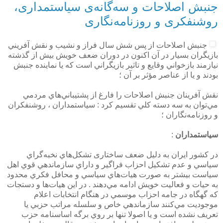
جنبش اصلاحات و سه‌گانه‌ی سیاستمداری،
روشنفکری و روزنامه‌نگاری
جنبش اصلاحات از پس شش سال فراز و نشيب و نقش آفريني
بازيگران بسيار در آن اكنون در دوران ضعف خويش بيش از گذشته
نيازمند بازخواني وقايع و تاثير بازيگراني است كه يا نماينده جنبش
بودند و يا از عناصر مؤثر بر آن ؛
نقش آفرينان جنبش اصلاحات را فارغ از پشتيباني‌هاي مردمي
مي‌توان به سه دسته كلي تقسيم كرد : سياستمداران ، روشنفكران
و روزنامه‌نگاران ؛
سياستمداران
:
در كشور ايران به دليل ضعف ساختاری تشكل‌هاي نخبه‌گراي
سياسي و عدم تشكيل احزاب فراگير و داراي سازماندهي قوي اهل
سياست بيشتر به صورت هيات‌هاي سياسي و محافل فكري محدود
به حيات و فعاليت خويش ادامه مي‌دهند . در اين هيات‌ها و دستجات
كه گهگاه در جامه احزاب موسمي در هنگام انتخابات اعلام
موجوديت مي‌كنند سازماندهي خاص و سلسله مراتب حزبي يا
تعريف نشده است و يا اصولا تنها بر روي برگه اساسنامه حزب