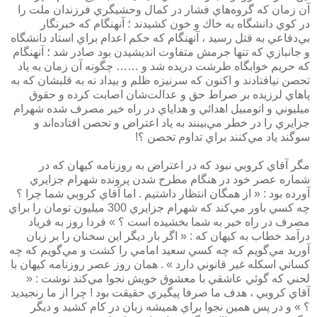
آن زمان كه گروه‌هاي فشار در كمال وحشيگري فرزندان ملت را
در كوي دانشگاه به خاك و خون كشيدند ؛ آنهنگام كه خبرنگار
بي‌دفاعي به قتل رسيد ، آنهنگام كه حكم اعدام براي استاد دانشگاه
و جانبازي كه تنها جرمش متفاوت انديشيدن بود صادر شد ؛ آنهنگام
كه حريم خوابگاه طرشت دريده شد و …… چگونه آن زمان به ياد
تحصن نيافتادند و اكنون كه سرنيزه ظلم و بيداد نه به قلبشان كه به
پاهاي لرزيده بر صراط حق و عدالت‌شان اصابت كرده و حقوق
ميليوني و اتومبيل اهدائي و هداياي در راه خير مصرف شده شهرام
جزايري را در خطر مي‌بينند به ياد اعتراض و تحصن افتاده‌اند و
سوگند ياد مي‌كنند براي تداوم تحصن ؟!
مگر آقاي كروبي نبود كه در اعتراض به روزنامه كيهان كه در
شماره عصر خود در هنگام مطرح شدن پرونده شهرام جزايري
آورده بود :‌ « از همگان انتظار داشتيم . اما آقاي كروبي شما چرا ؟
چه كسي باور مي‌كند كه شهرام جزايري 300 ميليون تومان را براي
مصرف در راه خير به شما بخشيده است ؟ » فردا روز به فرياد
درآمد خطاب به كيهان كه : « اگر بار ديگر اين سخنان را بر زبان
آوريد مي‌گويم كه چه كسي سعيد امامي را كشت و مي‌گويم كه چه
كساني اسكله غير قانوني دارد » . همان روز عصر روزنامه كيهان با
لحني كه گوئي عاشقي با معشوق خويش نجوا مي‌كند نوشت : «
آقاي كروبي ، هدف ما صرفا پيگيري حقيقت بود ! چرا از ما رنجيديد
؟ » و در پس همين نجوا براي هميشه زبان در كام كشيد و ديگر