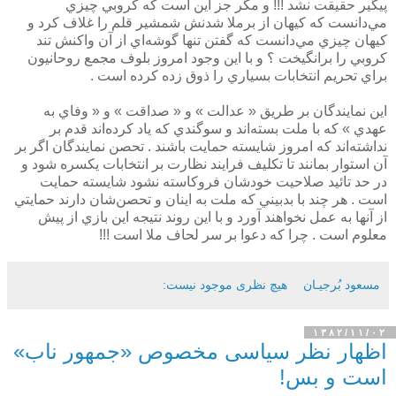
پيگير حقيقت نشد !!! و مگر جز اين است كه كروبي چيزي
مي‌دانست كه كيهان از برملا شدنش شمشير قلم را غلاف كرد و
كيهان چيزي مي‌دانست كه گفتن تنها گوشه‌اي از آن واكنش تند
كروبي را برانگيخت ؟ و با اين وجود امروز بلوف مجمع روحانيون
براي تحريم انتخابات بسياري را ذوق زده كرده است .
اين نمايندگان بر طريق « عدالت » و « صداقت » و « وفاي به
عهدي » كه با ملت بسته‌اند و سوگندي كه ياد كرده‌اند قدم بر
نداشته‌اند كه امروز شايسته حمايت باشند . تحصن نمايندگان اگر بر
آن استوار بمانند تا تكليف فرايند نظارت بر انتخابات يكسره شود و
در حد تائيد صلاحيت خودشان فروكاسته نشود شايسته حمايت
است . هر چند با بدبيني كه ملت به اينان و تحصن‌شان دارند حمايتي
از آنها به عمل نخواهند آورد و با اين روند نتيجه اين بازي از پيش
معلوم است . چرا كه دعوا بر سر لحاف ملا است !!!
مسعود بُرجيـان
هیچ نظری موجود نیست:
۱۳۸۲/۱۱/۰۲
اظهار نظر سیاسی مخصوص «جمهور ناب»
است و بس!