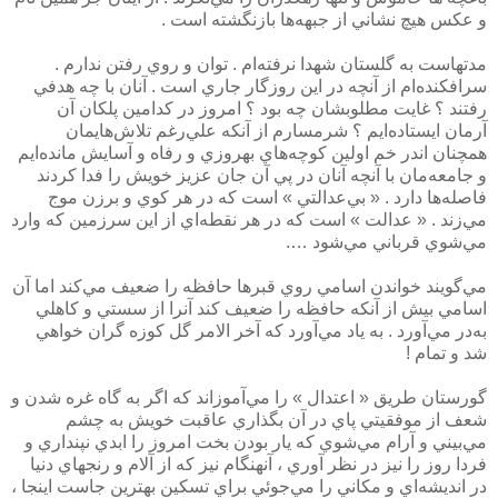
و عكس هيچ نشاني از جبهه‌ها بازنگشته است .
مدتهاست به گلستان شهدا نرفته‌ام . توان و روي رفتن ندارم .
سرافكنده‌ام از آنچه در اين روزگار جاري است . آنان با چه هدفي
رفتند ؟ غايت مطلوبشان چه بود ؟ امروز در كدامين پلكان آن
آرمان ايستاده‌ايم ؟ شرمسارم از آنكه علي‌رغم تلاش‌هايمان
همچنان اندر خم اولين كوچه‌هاي بهروزي و رفاه و آسايش مانده‌ايم
و جامعه‌مان با آنچه آنان در پي آن جان عزيز خويش را فدا كردند
فاصله‌ها دارد . « بي‌عدالتي » است كه در هر كوي و برزن موج
مي‌زند . « عدالت » است كه در هر نقطه‌اي از اين سرزمين كه وارد
مي‌شوي قرباني مي‌شود ….
مي‌گويند خواندن اسامي روي قبرها حافظه را ضعيف مي‌كند اما آن
اسامي بيش از آنكه حافظه را ضعيف كند آنرا از سستي و كاهلي
به‌در مي‌آورد . به ياد مي‌آورد كه آخر الامر گل كوزه گران خواهي
شد و تمام !
گورستان طريق « اعتدال » را مي‌آموزاند كه اگر به گاه غره شدن و
شعف از موفقيتي پاي در آن بگذاري عاقبت خويش به چشم
مي‌بيني و آرام مي‌شوي كه يار بودن بخت امروز را ابدي نپنداري و
فردا روز را نيز در نظر آوري ، آنهنگام نيز كه از آلام و رنجهاي دنيا
در انديشه‌اي و مكاني را مي‌جوئي براي تسكين بهترين جاست اينجا ،