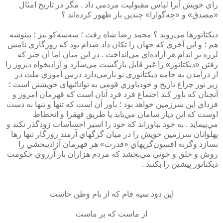
راي خويش آنرا لباس مقبوليت مردمي داد . مگر در تاريخ امثال
«مصدق» و «چه‌گوارا» چندين بار ظهور كرده‌اند ؟
ديكتاتورها مي‌روند ؟ محمد رضا شاه رفت ؛ سه‌سه‌كو نيز ؛ پينوشه
هم ؛ و اين آخري كه جهان را تكان داد صدام بود كه روزگاري نامش
لرزه بر اندام هر آزاده‌اي مي‌انداخت . در اين ميان اما آن چيز كه
رفتن «ديكتاتور» را غير قابل بازگشت مي‌سازد و آزاديخواه ديروز را
از درآمدن به جامه ديكتاتوري نو بازمي‌دارد درس آموزي ملت در
زير نور چراغ تاريخ و خودباوري قومي به توانائيهاي خويشتن است ؛
آنچنان كه باور كند اجتماع فرد فرد آنان است كه قهرمان امروز و
فرداي اين سرزمين خواهد بود ؛ باور آن است كه تنها و تنها به دست
اوست كه اين ديار سامان مي‌يابد يا طريق قهقرا و انحطاط
مي‌پيمايد . به خود بباوراند كه خود را اسير احساسات زودگذر نكند و
پهلوانان سرزمين خويش را در ميان گرگهاي آزمند روزگار تنها رها
نسازد وگرنه افسون‌گريهاي «قدرت» هر قهرمان آزاديبخشي را
روش و خلق و خوئي مي‌بخشد كه مردم هزاران بار آرزوي حكومت
ديكتاتور پيشين را بكنند .
اين دود سيه فام كه از بام وطن خاست
از ماست كه بر ماست