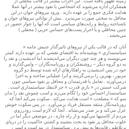
زمينه ظهور يافته است . اين احزاب بيشتر در قالب محفلي از
همفكران اداره مي‌شوند كه اشخاصي با نفوذ بيشتر در آنها عملا
هدايت فكري جمع را بر عهده دارند . ورود نيروهاي جوان در اين
محافل به سختي صورت مي‌پذيرد . بيش از توانائي نيروهاي جوان و
ناشناخته روابط و رانت‌هاي سياسي است كه آنها را جواز حضور در
چنين محافلي و يا احراز پست‌هاي حساس حزبي ( محفلي )
مي‌بخشد .
آنان كه در قالب يكي از نيروهاي تاثيرگذار جنبش جامه «
سياستمداري » پوشيده‌اند به اقتضاي نقشي كه بر عهده دارند كمتر
مي‌نويسند و هر چند چون ديگران مي‌انديشدند اما انديشيدن و نقد را
به دو گروه ديگر – روشنفكران و روزنامه‌نگاران – وامي‌گذارند و
خود در پس انديشيدن به راهكارهاي ارائه شده توسط دو گروه
مزبور ، بهترين را برمي‌گزينند و آنرا عملياتي ساخته و به اجرا
درمي‌آورند . تعامل با قدرتمندان و محافل پر نفوذ سياسي چون
شركت جستن در « بازي قدرت » جز لاينفك سياستمداري است .
سياستمدار احساس خود را لگام مي‌زند و اسب چموش نقد را بدان
سو كه « مصلحت » است هدايت مي‌كند . سكوت مي‌كند آنجا كه
روزنامه‌نگار منتقد مستقل فرياد برمي‌آورد . در پس سكوت خويش
عزل مي‌كند و بر صدر مي‌نشاند . آنجا كه لازم است رودرروي
مردم از كاستيها مي‌گويد و از راه چاره ، در موضعي ديگر اما در
خلوت محافل پر نفوذ به بحث بنشيند و كشتي حاكميت را در درياي
پرتلاطم رقابت‌‌ها به پيش برد . سياستمدار در بند است و اسير ،