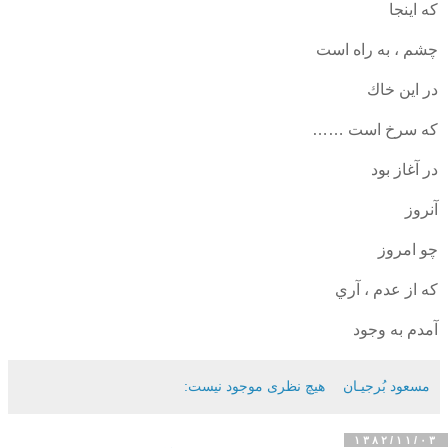
كه اينجا
چشم ، به راه است
در اين خاك
كه سرخ است ……
در آغاز بود
آنروز
چو امروز
كه از عدم ، آري
آمدم به وجود
مسعود بُرجيـان
هیچ نظری موجود نیست:
۱۳۸۲/۱۱/۰۳