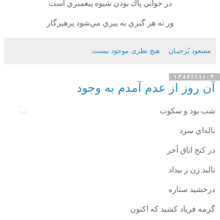
در جواني پاك بودن شيوه پيغمبري است
ور نه هر گبري به پيري مي‌شود پرهيزگار
مسعود بُرجيـان
هیچ نظری موجود نیست:
۱۳۸۲/۱۱/۰۴
آن روز از عدم آمدم به وجود
شب بود و سكوت
ناله‌اي سرد
در كنج اتاق آخر
ناليد زن ز بيداد
درخشيد ستاره
گزمه فرياد كشيد كه اكنون