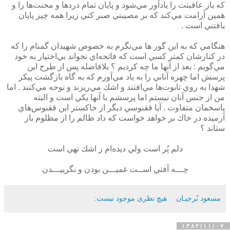
كه باز عاقبتت را يادآور مي‌شود و پايان تمام دردها و محنت‌ها را و
همين آرامت مي‌كند كه بر مصيبتي صبر كني زيرا همه چيز پايان
يافتني است .
هنگامي كه به اين گور ها مي‌نگرم به خصوص شهيدان گمنام را كه
در كنارشان كمتر كسي است كه فاتحه‌اي نخواند بي‌اختيار به خود
مي‌گويم : بعد از آنها ما چه كرديم ؟ بلافاصله پس از طرح اين
پرسش اما چهره‌ آناني را به ياد مي‌آورم كه به گاه بازگشت پيكر
شهدا به روي تابوت‌ها مي‌افتند و اشك مي‌ريزند و نوحه مي‌كنند . اما
من از جنس آنان نيستم اما پرسشم با آنها يكي است و البته
پاسخمان متفاوت . آيا ققنوسي ديگر از خاكستر اين ققنوس‌هاي
آرميده در خاك بر خواهد خواست كه داد ظالم را از مظلوم باز
ستاند ؟
دلم پُر است ولي ديده‌ام ز اشك تهي است
چـــه آفتي اســت غميـــن بودن و نگرييـــدن
مسعود بُرجيـان
هیچ نظری موجود نیست:
۱۳۸۲/۱۱/۰۷