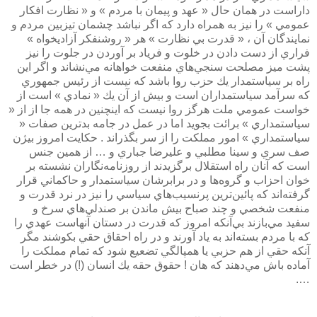
داراست در همان حال « عهد و پيمان با مردم » و « نظارت افكار
عمومي » را نيز به همراه دارد كه اگر نباشد چشمان تيزبين مردم و
نمايندگان آن ، « قدرت بي نظارت » هر « روشنفكر آزاديخواه »
فراري از دست دادن در خلوت و فرياد بر آوردن در جلوت را نيز
پشت ميز مصلحت ‌سنجي‌هاي منفعت خواهانه مي‌نشاند و اگر اين
راه بر سياستمدار يك حزب روا باشد كه نيست از رئيس جمهوري
كه سرآمد سياستمداران است و بيش از آن يك « نمادي » است از
خواست عمومي ملت هرگز روا نيست كه اينچنين در همه جا از از «
سياستمداري‌ » برائت بجويد اما در عمل در جامه بدترين صفات «
سياستمداري » امور مملكت را از سر بگذراند . حكايت امروز بيژن
صف سري و سينا مطلبي و عليرضا جباري و … از همين جنس
است كه آنان راه استقلال برگزيدند از روزنامه‌نگاران نشسته بر
خوان احزاب و گروه‌ها و در برابرشان سياستمدار و حاكماني قرار
گرفته‌اند كه پائين‌ترين پرنسيب‌هاي سياسي را نيز در نرد قدرت و
منفعت شخصي و چند صباح بيش ماندن بر صندلي‌هاي سرخ و
سفيد مي‌بازند بي‌آنكه امروز كه قدرت در دستان آنهاست عهدي را
كه با مردم بسته‌اند به ياد آورند و در راه احقاق حقي بكوشند مگر
آنكه حقي از هم حزبي يا همپالگي تضعيع شود كه تمام مملكت را
آماده باش مي‌دهند كه هان ! حقوق حقه يك انسان (!) در خطر است
….