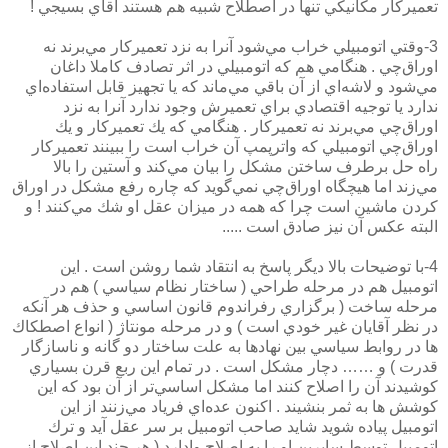
تعميركار مكانيكي تنها در اصطلاح شبيه هم هستند آقاي بسيجي !
3-وقتي اتومبيلي خراب مي‌شود آنرا به نزد تعميركار مي‌برند نه
اوراق‌چي . هنگامي هم كه اتومبيلي در اثر تصادف كاملا داغان
مي‌شود و لاشه‌اي از آن باقي مي‌ماند كه يا تجهيز قابل استفاده‌‌اي
ندارد يا توجيه اقتصادي براي تعميرش وجود ندارد آنرا به نزد
اوراق‌چي مي‌برند نه تعميركار . هنگامي كه يك تعميركار و يك
اوراق‌چي اتومبيلي كه واترپمپ آن خراب است را ببينند تعميركار
راه حل برطرف ساختن مشكل را بيان مي‌كند و آستين را بالا
مي‌زند اما هيچگاه اوراق‌چي نمي‌گويد كه چاره رفع مشكل در اوراق
كردن ماشين است چرا كه همه در ميزان عقل او شك مي‌كنند ! و
البته عکس آن نيز صادق است .....
4-با توضيحات بالا ديگر پاسخ به انتقاد شما روشن است . اين
اتومبيل هم در مرحله طراحي ( ساختار نظام سياسي ) هم در
مرحله ساخت ( برگزاري رفراندوم قانون اساسي و حذف هر آنكه
در نظر آقايان غير خودي است ) و در مرحله مونتاژ ( انواع اصطكاك
ها در روابط سياسي بين نهادها به علت ساختار دو گانه و ناسازگار
قدرت ) و …… دچار مشكل است . در تمام اين ربع قرن بسياري
كوشيدند آن را اصلاح كنند اما مشكل اساسي‌تر از آن بود كه اين
كوشش ها به ثمر بنشيند . اكنون عده‌اي فرياد مي‌زنند از اين
اتومبيل پياده شويد شايد صاحب اتومبيل بر سر عقل آيد و ترك
اتومبيل توسط سايرين او را به اصلاح وادارد ( هر چند اين اصلاح از