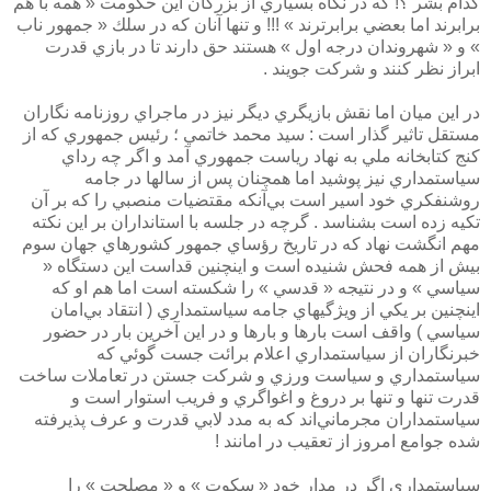
كدام بشر ؟! كه در نگاه بسياري از بزرگان اين حكومت « همه با هم
برابرند اما بعضي برابرترند » !!! و تنها آنان كه در سلك « جمهور ناب
» و « شهروندان درجه اول » هستند حق دارند تا در بازي‌ قدرت
ابراز نظر كنند و شركت جويند .
در اين ميان اما نقش بازيگري ديگر نيز در ماجراي روزنامه نگاران
مستقل تاثير گذار است : ‌سيد محمد خاتمي ؛ رئيس جمهوري كه از
كنج كتابخانه ملي به نهاد رياست جمهوري آمد و اگر چه رداي
سياستمداري نيز پوشيد اما همچنان پس از سالها در جامه
روشنفكري خود اسير است بي‌آنكه مقتضيات منصبي را كه بر آن
تكيه زده است بشناسد . گرچه در جلسه با استانداران بر اين نكته
مهم انگشت نهاد كه در تاريخ رؤساي جمهور كشورهاي جهان سوم
بيش از همه فحش شنيده است و اينچنين قداست اين دستگاه «
سياسي » و در نتيجه « قدسي » را شكسته است اما هم او كه
اينچنين بر يكي از ويژگيهاي جامه سياستمداري ( انتقاد بي‌امان
سياسي ) واقف است بارها و بارها و در اين آخرين بار در حضور
خبرنگاران از سياستمداري اعلام برائت جست گوئي كه
سياستمداري و سياست ورزي و شركت جستن در تعاملات ساخت
قدرت تنها و تنها بر دروغ و اغواگري و فريب استوار است و
سياستمداران مجرماني‌اند كه به مدد لابي قدرت و عرف پذيرفته
شده جوامع امروز از تعقيب در امانند !
سياستمداري اگر در مدار خود « سكوت » و « مصلحت » را