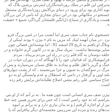
پذيرفتن اين قلم در سلك روزنامه‌نگاران اينترنتي پرشين بلاگ كه
نويد آغازي بود براي ورود در دنياي بي‌آلايش روزنامه‌نگاري مستقل
جستجو در مكانهائي بود در اين دنياي مجازي كه نامي از اين بزرگان
هست و يادگاري از سماع دل‌انگيز قلمشان گرداگرد شمع « حقيقت
» .
جستجوي نام جناب صف سري اما آنشب مرا در غمي بزرگ فرو
برد . در ميان آنهمه لينك كه مزين به نام « بيژن » بودند لينكي از
وبلاگ او يافتم به تاريخ 29 اسفند 81 ؛ اما نوشته‌اش فضائي چون
ساير نوشته‌ها نداشت : تبريك سال نو نه در كانون گرم خانواده و در
حلقه دوستان به گاه قلم زدن در راه اين مردم بي‌پناه ، مردم
فراموشكاري كه فدائيان خود را تا آنهنگام كه در دوران حيات در
جنگ و گريز با اهل ظلم و بيدادند به طاق نسيان مي‌سپارند و پس از
مرگ در سوگشان به شيون و عزا مي‌نشينند ، كه از پشت ديوارهاي
بلند اوين و گرفتار در دامي كه استقلال و عدم وابستگي او به دو
جناح سياسي علي رغم مشي‌ اصلاح طلبانه‌اش برايش رقم زده
است .
بيژن صف سري انساني است چون همه ما . نه بر آنم كه از او بتي
بتراشم كه نه خود راضي است ( كه حتي براي تحرير همين چند خط
نيز از او اجازه گرفتم ) و نه بدان نيازي دارد و نه برآنم بر انبوه
بت‌هاي زنده و مرده اين سرزمين مجسمه‌‌اي ديگر بيافزايم كه يا