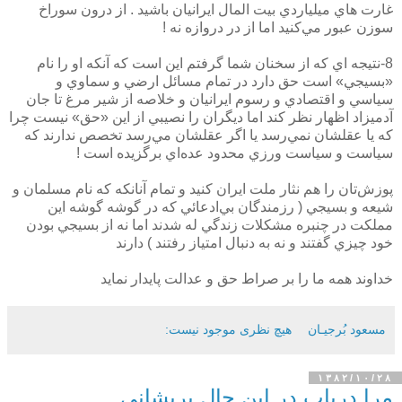
غارت هاي ميلياردي بيت المال ايرانيان باشيد . از درون سوراخ
سوزن عبور مي‌كنيد اما از در دروازه نه !
8-نتيجه اي كه از سخنان شما گرفتم اين است كه آنكه او را نام
«بسيجي» است حق دارد در تمام مسائل ارضي و سماوي و
سياسي و اقتصادي و رسوم ايرانيان و خلاصه از شير مرغ تا جان
آدميزاد اظهار نظر كند اما ديگران را نصيبي از اين «حق» نيست چرا
كه يا عقلشان نمي‌رسد يا اگر عقلشان مي‌رسد تخصص ندارند كه
سياست و سياست ورزي محدود عده‌اي برگزيده است !
پوزش‌تان را هم نثار ملت ايران كنيد و تمام آنانكه كه نام مسلمان و
شيعه و بسيجي ( رزمندگان بي‌ادعائي كه در گوشه گوشه اين
مملكت در چنبره مشكلات زندگي له شدند اما نه از بسيجي بودن
خود چيزي گفتند و نه به دنبال امتياز رفتند ) دارند
خداوند همه ما را بر صراط حق و عدالت پايدار نمايد
مسعود بُرجيـان
هیچ نظری موجود نیست:
۱۳۸۲/۱۰/۲۸
مرا دریاب در این حال پریشانی