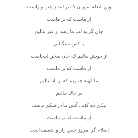
وين شعله سوزان كه بر آمد ز چپ و راست
از ماست كه بر ماست
جان گر به لب ما رسد از غير نناليم
با كس نسگاليم
از خويش بناليم كه جان سخن اينجاست
از ماست كه بر ماست
ما كهنه چناريم كه از باد نناليم
بر خاك بباليم
ليكن چه كنم ، آتش ما در شكم ماست
از ماست كه بر ماست
اسلام گر امروز چنين زار و ضعيف است