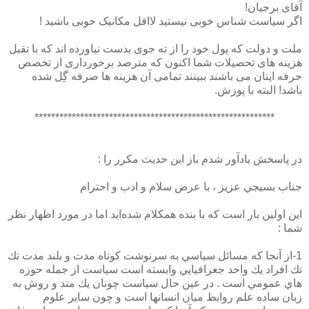
آقای برجيان!
اگر سياست شناس خوبی نيستيد لااقل مکانيک خوبی باشيد !
ملت و دولت که پول خود را از ته جوی بدست نياورده اند که با تقبل
هزينه های تحصيلات شما اکنون که مترصد برخورداری از تخصص
حرفه ايتان می باشند ببينند تمامی آن هزينه ها صرفه گِل شده
باشد! البته با پوزش.
**********************************************************
در پاسخش يادآور شدم باز اين حديث مکرر را :
جناب بسيجي عزيز ، با عرض سلام و ادب و احترام
اين اولين بار است كه با بنده همكلام شده‌ايد اما در مورد اظهار نظر
شما :
1-از آنجا كه مسائل سياسي به سرنوشت كوتاه مدت و بلند مدت تك
تك افراد يك واحد جغرافيايي وابسته است سياست از جمله حوزه
هاي عمومي است . در عين حال سياست چونان يك متد و روش به
زبان ساده علم روابط ميان انسانها است و چون ساير علوم