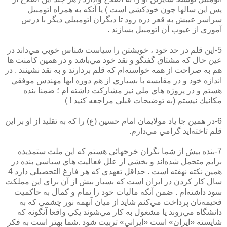
پس اين سالها چون خودكشي است ) يا آنكه به همراه اتومبيل
سراسر عيبش به قعر دره رود تا ديگران اتومبيلي ديگر با درس
آموزي از عيوب آن اتومبيل بسازند .
5-اين قلم در حد خود ، خويشتن را سياست شناس خوبي مي‌داند در
عين حال كه مشتاق گفتگو و نقد خود مي‌باشد و در همين كامنت ها
هم به صراحت از همه خواسته‌ام كه قلم بردارند و به نقد نشينند . در
اندازه خود و در مقايسه با بسياري از هم دوره ‌ايها مهندس موفقي
هستم و در پروژه هاي ملي نيز مشاركت داشته ام ؛ ضمنا بنده
مكانيك نيستم (به توضيحات قبلي مراجعه كنيد ! )
6-در همين جا ياد مولايمان امام حسين (ع) را كه به تقليد از او بر اين
قلم تاخته‌ايد گرامي مي‌دارم.
7-بنده بيش از شما نگران خرجهائي هستم كه اين ملت ستمديده
برايم متحمل شده‌اند و بخشي از علل فعاليت هاي سياسي بنده در
همين نكته نهفته است . حداقل تعهدي كه هر فارغ التحصيلي دارد 4
سال كار كردن در ايران است كه بسيار بيش از آن براي اين مملكت
سود داشته‌ام . ضمن آنكه ماليات خود را تمام و كمال به حاكميت
فخيمه‌تان پرداخت مي‌كنم شايد از ميان آنهمه نور چشمي كه به
دانشگاه مي‌روند يا مشغول به كار مي‌شوند يكي واقعا آنگونه كه
شايسته «ايران» است «ايراني» تربيت شود .شما بهتر است به فكر