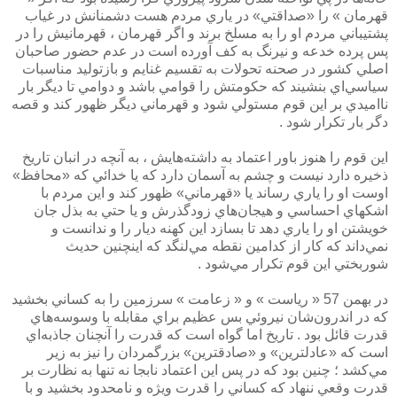
قهرمان » را «صداقتي» در ياري مردم هست دشمنانش در غياب
پشتيباني مردم او را به مسلخ برند و اگر قهرمان ، قهرمانيش را در
پس پرده خدعه و نيرنگ به كف آورده است در عدم حضور صاحبان
اصلي كشور در صحنه تحولات به تقسيم غنايم و بازتوليد مناسبات
سياسي‌اي بنشيند كه حكومتش را قوامي باشد و دوامي تا ديگر بار
نااميدي بر اين قوم مستولي شود و قهرماني ديگر ظهور كند و قصه
دگر بار تكرار شود .
اين قوم را هنوز باور اعتماد به داشته‌هايش ، به آنچه در انبان تاريخ
ذخيره دارد نيست و چشم به آسمان دارد كه يا خدائي كه «محافظ»
اوست او را ياري رساند يا «قهرماني» ظهور كند و اين مردم با
اشكهاي احساسي و هيجان‌هاي زودگذرش و يا حتي به بذل جان
خويشتن او را ياري دهد تا بسازد اين كهنه ديار را و ندانست و
نمي‌داند كه كار از كدامين نقطه مي‌لنگد كه اينچنين حديث
شوربختي اين قوم تكرار مي‌شود .
در بهمن 57 « رياست » و « زعامت » سرزمين را به كساني بخشيد
كه در اندرون‌شان نيروئي بس عظيم براي مقابله با وسوسه‌هاي
قدرت قائل بود . تاريخ اما گواه است كه قدرت را آنچنان جاذبه‌اي
است كه «عادلترين» و «صادقترين» بزرگمردان را نيز به زير
مي‌كشد ؛ چنين بود كه در پس اين اعتماد نابجا نه تنها به نظارت بر
قدرت وقعي ننهاد كه كساني را قدرت ويژه و نامحدود بخشيد و با