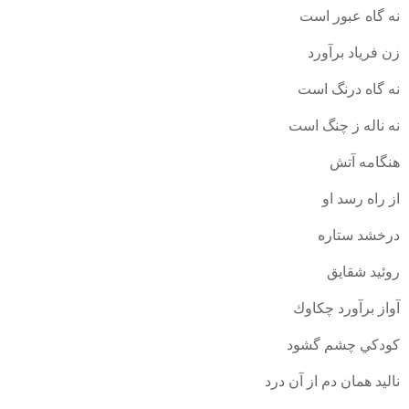
نه گاه عبور است
زن فرياد برآورد
نه گاه درنگ است
نه ناله ز چنگ است
هنگامه آتش
از راه رسد او
درخشد ستاره
روئيد شقايق
آواز برآورد چكاوك
كودكي چشم گشود
ناليد همان دم از آن درد