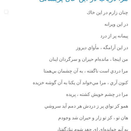
چنان زارم در اين خاك
در اين ويرانه
پيمانه پر از درد
در اين آرامگه ، مأواي ديروز
من اينجا ، مانده‌ام حيران و سرگردان اينان
مرا دردي است ناگفته ، به آن چشمان بي‌‌همتا
كنون آري ، مرا مي‌خواند آن يكتا به آن گوشه خزيده
مرا در چشم خويش كشته ، پريده
همو كز نواي پر ز دردش هر دمم آيد سروشي
هان تو ، كز تو زار و حيران شد وجودم
به آنم خوانده‌اي اي جغد شوم نيك‌گفتار