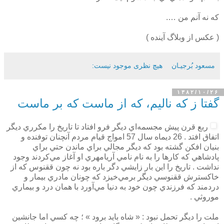
كه نه آنم من ….
( عکس از وبلاگ آينده )
مسعود بُرجيـان
هیچ نظری موجود نیست:
۱۳۸۲/۱۰/۲۶
گفتا ز که نالیم، که از ماست که بر ماست
ربع قرن پيش مجسمه‌اي ديگر فرو افتاد تا تاريخ را مكرري ديگر
اتفاق افتد . 26 ديماه سال 57 امواج قيام مردم آنچنان توفنده و
بنيان افكن گشته بود كه ديگر مجالي براي ماندن حتي براي
پادشاهي كه كارها را به نام نامي آريامهري او آغاز مي‌كردند وجود
نداشت . تاريخ را اين بار زايشي دگر باره بود نه چون ققنوس كه از
خاكسترش ققنوسي ديگر برمي‌خيزد كه چونان مادري بيمار و
دردمند كه فرزندي چون خود به دنيا مي‌آورد با همان درد و بيماري
موروثي .
ملت را ديگر تحمل نبود : « شاه بايد برود » ؛ چه كسي اما جانشين