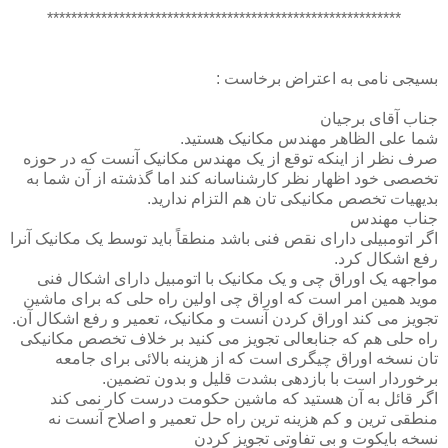
***********************************************************
بسيجی نامی به اعتراض برخاست :
جناب آقای برجيان
شما علی الظاهر مهندس مکانيک هستيد.
صرف نظر از اينکه توقع از يک مهندس مکانيک آنست که در حوزه
تخصصی خود اظهار نظر کارشناسانه کند اما گذشته از آن شما به
بديهيات تخصص مکانيکی تان هم التزام نداريد.
جناب مهندس
اگر اتومبيلی دارای نقص فنی باشد منطقاً بايد توسط يک مکانيک آنرا
رفع اشکال کرد.
مواجهه يک اوراق چی و يک مکانيک با اتومبيل دارای اشکال فنی
مويد همين امر است که اوراق چی اولين راه حلی که برای ماشين
تجويز می کند اوراق کردن آنست و مکانيک، تعمير و رفع اشکال آن.
راه حلی هم که جنابعالی تجويز می کنيد بر خلاف تخصص مکانيکی
تان نسخه اوراق چيگری است که از هزينه بالائی برای جامعه
برخوردار است با بازدهی بشدت قليل و بدون تضمين.
اگر قائل به آن هستيد که ماشين حکومت درست کار نمی کند
منطقی ترين و کم هزينه ترين راه حل تعمير و اصلاح آنست نه
نسخه بايکوت و بی تفاوتی تجويز کردن