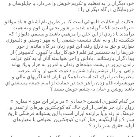
خود ديگران را به تعظيم و تكريم خويش وا مي‌دارد يا چاپلوسان و
فرومايگان درگاه ديگران را ؛
حكايت او حكايت قلمهائي است كه بر طريق نام آشناي « باد موافق
» نرقصيدند بلكه گريانده شدند بر شور بختي اين قوم و به همت
برآمدند تا دردي از اين خلق را مرهمي باشند و نسيمي دلنواز ؛ كه
شكسته دل و به اشك نشسته چشمي را به مهر دوستي و دلسوزي
بنوازند و حق به تاراج رفته اين قوم زبان در كام مانده از جور
قرن‌ها را به شمشير تيز قلم ( خودكار بيك يا كيبورد كامپيوتر ) از
بيدادگران بازستانند . پاداش و اجر نخواسته آنان آيا به كنج عزلت
راندن ديروز در پشت ميله‌هاي زندان و امروز به هزار و يك بهانه
واهي او را از نوشتن بازداشتن و دعوت علني از او كه عرصه
مطبوعات را ترك كند است تا همگان تاوان افشاگريهاي مالي و
بي‌پشتوانه قلم زدن را هر چند در حمايت از امام جمعه مستعفي‌اي
باشد روشن و عيان به چشم خويش ببينند ؟
در كدام كشوري اينچنين « بيدادي » در برابر اين موج « بيداري »
رواج دارد جز نقاطي از اين خاك كه كوچكترين بهره‌اي از تمدن و
فرهنگ ندارند وآيا برازنده ايران است با اين پشتوانه فرهنگي تاريخ
ساز ؟ و آيا اينگونه رفتار كردن كوچكترين انطباقي با معيارهاي
اوليه حقوق بشر دارد ؟