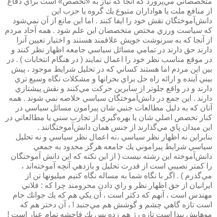
متخصصاني مي‌پرورد كه آنجا كه نياز به «تخصص» است براي دفاع
از منافع ملت يا هواداران متبوع يك گروه يا حزب اين
دانش‌آموختگان نقش خود را ايفا كنند . اما اين مانع از آن نمي‌شود
كه سياست ورزي مختص متخصصان اين علم شود . همه آحاد مردم
از آنجا كه به سرنوشت خويش علاقمند هستند و اختيار تعيين آنرا
دارند حق دارند در تمامي مسائل سياسي جامعه اظهار نظر كنند و
در موقع مناسب نظر خود را اعمال نمايند ( در هنگام انتخابات ) . در
بين اين مردم اما هستند كساني كه در تحليل شرايط موجود ، پيش
بيني آينده و ارائه راه حل براي بحرانها و مشكلات نگاه وسيع تري
دارند و در واقع جلوتر از سايرين حركت مي‌كنند و نقش پيشتازي
دارند . اين جمع در دانش‌آموختگان سياسي خلاصه نمي شوند . همه
آنان كه به دليل مطالعات جنبي شان پيرامون مسائل سياسي در
كنار تخصص اصلي شان يا بهره‌گيري از تجارب سني يا مطالعاتي در
اين ميدان پاي مي‌گذارند از جنس همان دانش‌آموختگانند .
بنابراين نه اظهار نظر سياسي ،‌نه اعمال نظر سياسي و نه تحليل
سياسي شرايط پيراموني يك جامعه هرگز محدود به جمعي
دانش‌آموخته اين رشته نيست ( از اين نكته كه اين دانش‌ آموختگان
را كمتر نصيبي است از قدرت تحليل و بازدهي آنچه آموخته‌اند ،
مي‌گذرم ) . اگر با نگاه شما به مساله نگاه كنيم ميليونها تن از
ايرانيان از حق اظهار نظر و راي دادن محرومند چرا كه : فلاني
مهندس است ، آنهم كه دكتر است ، آن يكي هم كه يك جوانك خام
است تازه گاهي چشم و گوشش هم مي‌جنبد ! ، آن دختر هم كه
موهايش پيدا است تازه رژ هم زده پس يك فاحشه تمام عيار است !