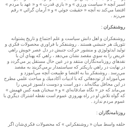
اسير آنچه « سياست ورزي » و « بازي قدرت » و « عهد با مردم »
اقتضا مي‌كند نه آنچه « حقيقت جوئي » و « آرمان گرائي » رقم
مي‌زند .
روشنفكران
:
روشنفكران و اهل دانش سياست و علم اجتماع و تاريخ پشتوانه
تئوريك هر جنبشي هستند . روشنفكر با فراوري محصولات فكري و
توليد ايدئولوژي و منشور حركت جنبش در دل عصر خويش راهي
عريض را به سوي مقصد نشان مي‌دهد ، راهي كه پهناي آن با
نقدهاي روزنامه‌نگاران منتقد و در عين حال مستقل پر مي‌گردد و
در نهايت در راهي باريكتر كه سياستمدار برمي‌گزيند به مقصد
مي‌رسد . روشنفكر بنا به اقتضا و طبيعت آنچه مي‌آموزد و
مي‌آموزاند از توده‌هائي كه با ادبيات آكادميك و مباحث علمي مطرح
در اين محافل بيگانه‌اند ، دور است و دوست دلسوز غريبي را
مي‌ماند كه جز « نگاه صادقانه‌اي » و « سخنان همه كس فهمش »
كه گواه تلاش او در راه بهروزي عموم است نقطه اشتراك ديگري با
عموم مردم ندارد .
روزنامه‌نگاران
:
حلقه واسط ميان « روشنفكراني » كه محصولات فكري‌شان اگر