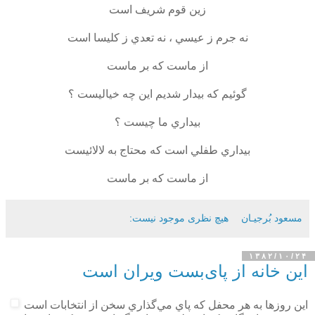
زين قوم شريف است
نه جرم ز عيسي ، نه تعدي ز كليسا است
از ماست كه بر ماست
گوئيم كه بيدار شديم اين چه خياليست ؟
بيداري ما چيست ؟
بيداري طفلي است كه محتاج به لالائيست
از ماست كه بر ماست
مسعود بُرجيـان
هیچ نظری موجود نیست:
۱۳۸۲/۱۰/۲۴
این خانه از پای‌بست ویران است
اين روزها به هر محفل كه پاي مي‌گذاري سخن از انتخابات است