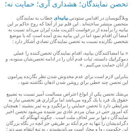
تحصن نمایندگان؛ هشداری آری؛ حمایت نه؛
وبلاگنويسان در اقدامي ستودني
بيانيه‌ای
خطاب به نمايندگان
متحصن منتشر ساخته‌اند . اين قلم نيز از آنجا كه روح حاكم بر اين
بيانيه را برآمده از درخواست اكثريت ملت ايران مي‌داند نسبت به
امضا آن اقدام نمود اما در اين بيانيه بندي آمده است كه با موضع
شخصي نگارنده نسبت به تحصن نمايندگان تضادي آشكار دارد :
« ما امضاكنندگان بيانيه، اقدام نمايند‌گان تحصن‌كننده را عملي
دموكراتيك دانسته، ثبات قدم آنان را در ادامه‌ تحصن‌شان ستوده، و
از آنان حمايت مي‌كنيم . »
بنابراين لازم است براي عدم مخدوش شدن نظر نگارنده پيرامون
اين تحصن چند خطي براي روشن شدن اذهان نگاشته شود .
بي‌شك تحصن يكي از انواع اعتراض مسالمت آميز نسبت به تضييع
حقوق يك فرد يا يك گروه مي‌باشد اما برگزاري هر تحصني نياز به
شرايطي دارد تا تحصن حمايتي را برانگيزد و به ثمر بنشيند ؛ همچنان
كه امروز حتي در ميان مردم عادي نيز شنيده مي‌شود تحصن اخير
نمايندگان دعوا بر سر لحاف ملت است . چگونه آنهنگام كه
دگرانديشان را تنها به جرم آنكه بر طريقي جز آنچه در نگاه بزرگان
اين حكومت روا و مجاز است مي‌انديشيدند ، به تيغ انتقام سپردند ؛