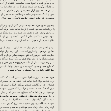
به او يادآور شد و يا اصولا ميدان سياست را كثيف‌تر از آن
در متن جامعه آنروز ايران منجر به رسيدن روحانيون به 
پيش از انقلاب كه هم در جامه سوسياليست و هم در رداي د
سركوبي‌اي كه استخوان‌بندي حكومت نخبه‌گراي سني عراق را
اينچنين صداي حوزه نجف به خاموشي كامل گرائيد و هر كس دها
را در پايتخت سياسي شيعه از نزديك شاهد باشد . مرگ آيت‌ا
به محاق توقيف رفت تا نشان داده شود سران محافظه‌كاران ح
نشود . چنين شد كه فرستادن انگشتر سلامت از سوي آيت‌الله
نظام شاهي را فرياد مي‌زد تعمدا به فراموشي سپرده شد و باز
نفوذ و اعتبار حوزه قم در ميان جامعه ايراني اما پيش از آن
مقلدان ، مرجعيت بلامنازع را به دست گيرد و نه ديگر فتو
حكومت فتاوي خويش را به نفع حكومت صادر مي‌كرد و آزادگي
جهاني نخبگان را در اين ابهام غرق نمود كه اصولا جايگاه 
دامن زده مي‌شد ، آنان از علت خرج‌بيهوده فتاوي فقهي ب
كه علوم جديد و درهاي گشوده به سوي جهان آنها را تائيد مي‌
ديگر تقليد جايگاهي چون گذشته در اذهان داشت .
حوزه
ايران بلكه در عراق احيا خواهد شد . نجف اما اين سنت را د
شيعيان را در خردگرائيش جستجو مي‌كند . اينگونه است كه م
عراق كه حاكميت « سنت قم » را در زادگاه خويش به چشم دي
مي‌آفريند در ايران اما حكايت ديگري است چرا كه در پندا
در چارچوب تنگ فقه سنتي خواستند ، رياضيات اسلامي طلبيد
در پشت گل و گياه پنهان ساختند ، دانشگاه را اسلامي خواست
انديشه دانشگاه در بستري متفاوت افتد دريغ كه اين دست 
كوتاه زماني حكم ارتداد صادر مي‌كنند و به ترور و ارهاب مي‌
و مرجعيت با مصالح عمومي جامعه و درغلطيدن به دامان