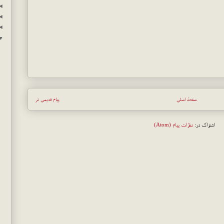
◄
◄
◄
▼
صفحهٔ اصلی
پیام قدیمی تر
اشتراک در:
نظرات پیام (Atom)