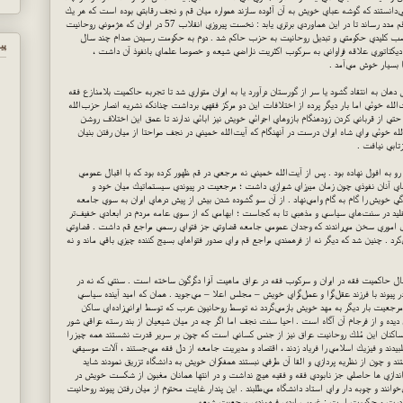
 مي‌دانستند كه گوشه عباي خويش به آن آلوده سازند همواره ميان قم و نجف رقابتي بوده است كه هر يك
به جايگاه مركزيت فقه شيعه تبديل گردد . دو اتفاق اما به قم مدد رساند تا در اين هماوردي برتري يابد : نخست پيروزي انقلاب 57 در ايران كه هژموني روحانيت
مناصب كليدي حكومتي و تبديل روحانيت به حزب حاكم شد . دوم به حكومت رسيدن صدام چند سال
پي
يكتاتوري علاقه فراواني به سركوب اكثريت ناراضي شيعه و خصوصا علماي بانفوذ آن داشت ،
 بسيار خوش مي‌آمد .
ن به انتقاد گشود يا سر از گورستان درآورد يا به ايران متواري شد تا تجربه حاكميت بلامنازع فقه
لله خوئي اما بار ديگر پرده از اختلافات اين دو مركز فقهي برداشت چنانكه نشريه انصار حزب‌الله
تي از قرباني كردن زودهنگام بازو‌هاي اجرائي خويش نيز ابائي ندارند تا عمق اين اختلاف روشن
 خوئي براي شاه ايران درست در آنهنگام كه آيت‌الله خميني در نجف صراحتا از ميان رفتن بنيان
تابي نيافت .
 رو به افول نهاده بود . پس از آيت‌الله خميني نه مرجعي در قم ظهور كرده بود كه با اقبال عمومي
اهاي آنان نفوذي چون زمان ميرزاي شيرازي داشت ؛ مرجعيت در پيوندي سيستماتيك ميان خود و
 خويش را گام به گام وامي‌نهاد . از آن سو گشوده شدن بيش از پيش درهاي ايران به سوي جامعه
تقليد در سنت‌هاي سياسي و مذهبي تا به كجاست ؛‌ ابهامي كه از سوي عامه مردم در ابعادي خفيف‌تر
راي اموري سخن مي‌راندند كه وجدان عمومي جامعه قضاوتي جز فتواي رسمي مراجع قم داشت . قضاوتي
كرد . چنين شد كه ديگر نه از فرهمندي مراجع قم براي صدور فتواهاي بسيج كننده چيزي باقي ماند و نه
 نجف اما امروز به احيا سنتي مشغول است كه 25 سال حاكميت فقه در ايران و سركوب فقه در عراق ‌ماهيت آنرا دگرگون ساخته است . سنتي كه نه در
ر پيوند با فرزند عقل‌گرا و عمل‌گراي خويش – مجلس اعلا – مي‌جويد . همان كه اميد آينده سياسي
رجعيت بار ديگر به مهد خويش بازمي‌گردد نه توسط روحانيون عرب كه توسط ايراني‌زاده‌اي ساكن
ده و از فرجام آن آگاه است . احيا سنت نجف اما اگر چه در ميان شيعيان از بند رسته عراقي شور
ر ساكنان اين مُلك روحانيت عراق نيز از جنس كساني است كه چون بر سرير قدرت نشستند همه چيز را
ند و فيزيك اسلامي را فرياد زدند ، اقتصاد و مديريت جامعه از دل فقه مي‌جستند ، آلات موسيقي
ند و چون از نظريه پردازي و القا آن طرفي نبستند همفكران خويش به دانشگاه تزريق نمودند شايد
اندازي ها حاصلي جز نابودي فقه و فقيه هيچ نداشت و در انتها همانان مغبون از شكست خويش در
خوانند و چوبه دار براي استاد دانشگاه مي‌طلبند . اين پندار غايت محتوم از ميان رفتن پيوند روحانيت
 قدرت و حكومت است : غروب ابدي فرهمندي مرجعيت شيعه .