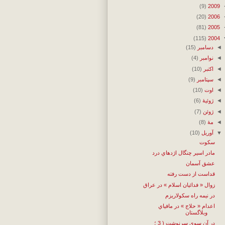
(9)
2009
(20)
2006
(81)
2005
(115)
2004
◄
دسامبر
(15)
◄
نوامبر
(4)
◄
اکتبر
(10)
◄
سپتامبر
(9)
◄
اوت
(10)
◄
ژوئیهٔ
(6)
◄
ژوئن
(7)
◄
مهٔ
(8)
▼
آوریل
(10)
سكوت
مادر اسير چنگال اژدهاي درد
عشق آسمان
قداست از دست رفته
زوال « فدائيان اسلام » در عراق
در نيمه راه سكولاريزم
اعدام « حلاج » در مافياي
وبلاگستان
در آن سوي سرنوشت ( 3 ؛