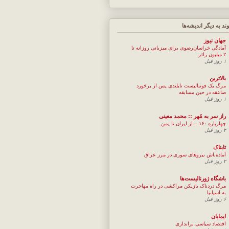
وند به ديگر انديشه‌ها
جهان نيوز
آمادگی خراسان‌رضوی برای میزبانی روزانه تا
۲ میلیون زائر
۱ روز قبل
بالاترین
مرگ یک فوتبالیست تایلندی پس از برخورد
صاعقه در حین مسابقه
۱ روز قبل
راز سر به مُهر :: محمد معینی
چهارپاره ۱۶۰ – از ایران تا یمن
۲ روز قبل
تابناک
آماده‌باش نیروهای سوری در مرز عراق
۲ روز قبل
باشگاه ژورنالیست‌ها
مرگ دردناک بازیکن مراکشی در راه مهاجرت
به اسپانیا
۶ روز قبل
ایمایان
اقتصاد سیاسی براندازی