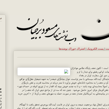
در
ست
|
پست الکترونيک
|
اشتراک خوراک نوشته‌ها
ه است ؛ اكنون نجف پايگاه نظامي هواداران
ت ايراني رغبتي براي ديدار با او و
ر دبير اول سفارت ايران در بغداد
مايندگان آيت‌الله سيستاني با صدر توانست جوان بنيادگراي شيعه را به جبهه شيعيان عقل‌گراي عراقي
ب كرد و نجف را به محاصره تانك‌هاي خويش درآورد تا صدر دريابد در محاسبه قدرت و نقش بازيگران
صولا محاسبه‌اي بوده باشد – و تا به چشم خويش ببيند كه اقتدار نه از توزيع آذوقه در «صدام شهر»
نقش‌آفرينان عراق امروز حاصل مي‌شود . چنين شد كه سه تن از مراجع ديني ايران كه نجف را در
هم
آنكه در بيانيه‌هائي به آمريكائيان هشدار دهند در صورت حمله به شهرهاي نجف و كربلا از « آخرين حربه
مه
دی
کر
قم براي انتقال نهاد مرجعيت شيعه به درون ايران در قامت آيت‌الله بروجردي تحقق يافت تا آنهنگام
ای
 و سياست نسبتي نمي‌ديدند و شاه را جائري مي‌دانستند كه مي‌بايد تحملش كرد و گاه گاه راه را از چاه