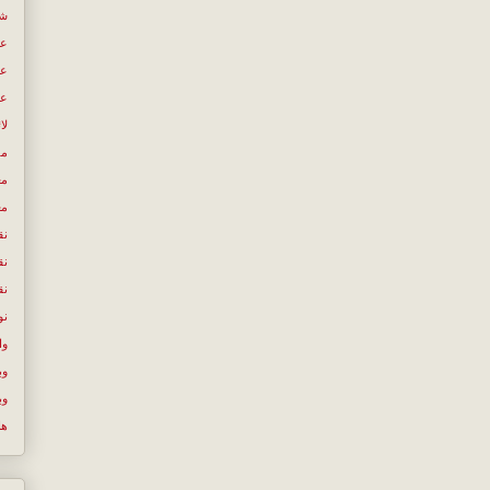
شع
عب
عص
عل
لا
مص
مع
مع
نق
نق
نق
نو
وا
وب
وب
ها