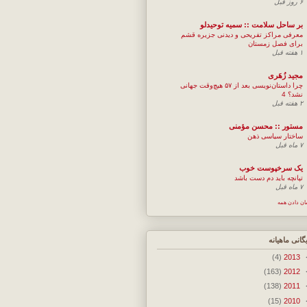
۶ روز قبل
بر ساحل سلامت :: سمیه توحیدلو
معرفی مراکز تفریحی و دیدنی جزیره قشم
برای فصل زمستان
۱ هفته قبل
مجيد زُهَری
چرا داستان‌نویسی بعد از ۵۷ هیچ‌وقت جهانی
نشد؟ 4
۲ هفته قبل
مستور :: محسن مؤمنی
ساختار سیاسی ذهن
۷ ماه قبل
یک سرخپوست خوب
تپانچه باید دم دست باشد
۷ ماه قبل
ان دادن همه
یگانی ماهیانه
(4)
2013
(163)
2012
(138)
2011
(15)
2010