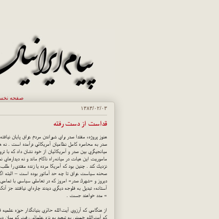
صفحه نخ
۱۳۸۳/۰۲/۰۳
قداست از دست رفته
هنوز پروژهء مقتدا صدر براي شوراندن مردم عراق پايان نيافت
صدر به محاصره كامل نظاميان آمريكائي درآمده است . نه هيا
ميانجيگري بين صدر و آمريكائيان از خود نشان داد كه با ترو
ماموريت اين هيات در ميانه راه ناكام ماند و نه ديدارهاي ن
نزديك كند . چنين بود كه آمريكا مرده يا زنده مقتدي را طل
صحنه سياست عراق تا چه حد آماتور بوده است – البته اگر ا
ديروز و «شهرك صدر» امروز كه در تعاملي سياسي با تمامي 
آستانه‌ء تبديل به فلوجه‌ ديگري ديدند چاره‌اي نيافتند جز 
» مدد خواهند جست .
از هنگامي كه آرزوي آيت‌الله حائري بنيانگذار حوزه علميه 
كه آيت‌الله خميني به تبعيد به نزد علمائي رفت كه ميان دين