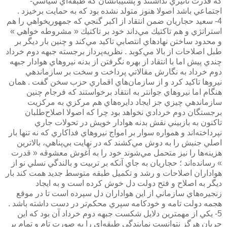
كه قدرت تاثيري نداشتند و پشتيبانشان كه طبقه‌اي سياسي-
اجتماعي باشد اصولا هنوز متولد نشده بود كه به حمايت برخيزد .
4- سعيد حجاريان ضمن انتقاد از اكبر گنجي كه جمهوريخواهي را هم
استراتژي و هم تاكتيك مي‌داند خود بر تاكتيك « مشروطه خواهي »
و محدود ساختن نهادهاي انتصابي تاكيد مي‌كند و چنين بار ديگر بر
طبل اصلاحات از بالا مي‌كوبد . نظريه‌پرداز برجسته جبهه دوم خرداد
چندي پيش اما با انتقاد از بهره نگرفتن از بدنه نيروهاي هوادار جبهه
دوم خرداد به نگارش مقالاتي پرداخت و سخت بر سازماندهي
نيروها تاكيد كرد و از سازمان‌هاي اقماري حزب سخن گفت . همان
هنگام اما نيروهاي جوانتر به انتقاد برخواستند كه فرجام چنين
سازماندهي چيزي جز ايجاد دايره‌هاي هم مركزي به مركزيت
برجستگان دوم خردادي نخواهد بود چرا كه اصولا اصلاح‌طلبان
تاكنون به بازبيني نقش بدنه هوادار خويش در تحولات جاري
نپرداخته‌اند و همواره سوار بر امواج نيروهاي فداكاري كه نه تنها بار
اصلي جنبش را به دوش مي‌كشند كه در نهايت بي‌پناهي، بالاترين
هزينه‌ها را نيز متحمل مي‌شوند خود را به آغوش معشوقه « قدرت
» رسانده‌اند ؛ حجاريان به جاي آنكه بر تربيت و بالندگي نسلي نو از
هواداران اصلاحات و رشد و تكميل طبقه متوسط جديد همت كند بار
ديگر به اصلاح و فتح دولت دل خوش كرده است و به ايجاد
زنجيره‌هاي سازماني از اين هواداران دل سپرده‌ است تا در موقع
هجمه دولت تامه و خودكامه سپري محكم‌تر در دست داشته باشد .
5- يكي از مهمترين دلايل شكست جبهه دوم خرداد آن بود كه اين
جريان هرگز نتوانست نمايندگي طبقه‌اي را به صورت تام و تمام بر