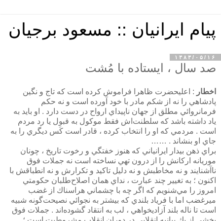
پیام ایرانیان :: مسعود برجیان
۱۳۸۳/۰۵/۱۶
صد سال ، ايستاده با مُشت
اخطار
: اعليحضرت ظاهرا فراموش كرده است كه تاج و نگين
پادشاهي را نه از شكم مادر با خود آورده است و نه حكم
فرمانروائي مطلق از جهان ناپيداي ارواح در دست دارد . او بايد به
ياد داشته باشد كه سلطنت‌اش فقط موكول به قبول يا رد مردم
است . مردمي كه او را انتخاب كرده ، قادر است كَس ديگري را به
جاي او بنشاند . ……
براي ذهن‌ بيدار ايرانياني كه هنوز خفتگي و رخوت تاريخ ، چونان
موريانه اركانش را از درون تهي نساخته است نه جملات فوق
ناآشنايند و نه مخاطبش و نه دليل تاكيد و تكرارش و نه انطباقش با
اكنون ؛ به تغيير چند عبارت ، نداي همان اصلاح‌طلبان حكومتي
امروز را مي‌شنويم كه اگر چه با چشماني هراسناك از غضب
ميرغضب اما با فرياد بلندي كه بيشتر به نجوائي نصيحت‌گونه شبيه
است تا ناله بلند آزاديخواهي ، لب به انتقاد گشوده‌اند . جملات فوق
بخشي از يك بيانيه انقلابي در دوران انقلاب مشروطيت است ؛