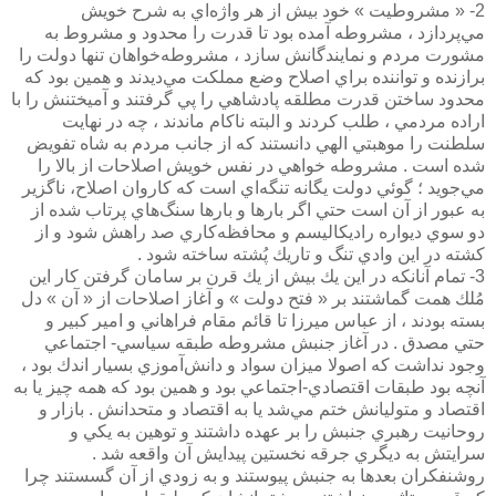
2- « مشروطيت » خود بيش از هر واژه‌اي به شرح خويش
مي‌پردازد ، مشروطه آمده بود تا قدرت را محدود و مشروط به
مشورت مردم و نمايندگانش سازد ، مشروطه‌خواهان تنها دولت را
برازنده و تواننده براي اصلاح وضع مملكت مي‌ديدند و همين بود كه
محدود ساختن قدرت مطلقه پادشاهي را پي گرفتند و آميختنش را با
اراده مردمي ، طلب كردند و البته ناكام ماندند ، چه در نهايت
سلطنت را موهبتي الهي دانستند كه از جانب مردم به شاه تفويض
شده است . مشروطه خواهي در نفس خويش اصلاحات از بالا را
مي‌جويد ؛ گوئي دولت يگانه تنگه‌اي است كه كاروان اصلاح، ناگزير
به عبور از آن است حتي اگر بارها و بارها سنگ‌هاي پرتاب شده از
دو سوي ديواره راديكاليسم و محافظه‌كاري صد راهش شود و از
كشته در اين وادي تنگ و تاريك پُشته ساخته شود .
3- تمام آنانكه در اين يك بيش از يك قرن بر سامان گرفتن كار اين
مُلك همت گماشتند بر « فتح دولت » و آغاز اصلاحات از « آن » دل
بسته بودند ، از عباس ميرزا تا قائم مقام فراهاني و امير كبير و
حتي مصدق . در آغاز جنبش مشروطه طبقه سياسي- اجتماعي
وجود نداشت كه اصولا ميزان سواد و دانش‌آموزي بسيار اندك بود ،
آنچه بود طبقات اقتصادي-اجتماعي بود و همين بود كه همه چيز يا به
اقتصاد و متوليانش ختم مي‌شد يا به اقتصاد و متحدانش . بازار و
روحانيت رهبري جنبش را بر عهده داشتند و توهين به يكي و
سرايتش به ديگري جرقه نخستين پيدايش آن واقعه شد .
روشنفكران بعدها به جنبش پيوستند و به زودي از آن گسستند چرا