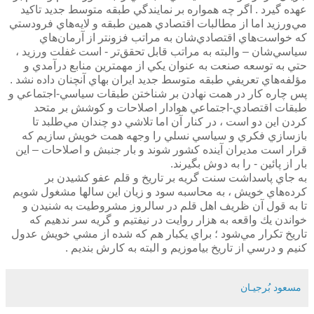
عهده گيرد . اگر چه همواره بر نمايندگي طبقه متوسط جديد تاكيد
مي‌ورزيد اما از مطالبات اقتصادي همين طبقه و لايه‌هاي فرودستي
كه خواست‌هاي اقتصادي‌شان به مراتب فزونتر از آرمان‌هاي
سياسي‌شان – والبته به مراتب قابل تحقق‌تر - است غفلت ورزيد ،
حتي به توسعه صنعت به عنوان يكي از مهمترين منابع درآمدي و
مؤلفه‌هاي تعريفي طبقه متوسط جديد ايران بهاي آنچنان داده نشد .
پس چاره كار در همت نهادن بر شناختن طبقات سياسي-اجتماعي و
طبقات اقتصادي-اجتماعي هوادار اصلاحات و كوشش بر متحد
كردن اين دو است ،‌ در كنار آن اما تلاشي دو چندان مي‌طلبد تا
بازسازي فكري و سياسي نسلي را وجهه همت خويش سازيم كه
قرار است مديران آينده كشور شوند و بار جنبش و اصلاحات – اين
بار از پائين - را به دوش بگيرند.
به جاي پاسداشت سنت گريه بر تاريخ و قلم عفو كشيدن بر
كرده‌هاي خويش ، به محاسبه سود و زيان اين سالها مشغول شويم
تا به قول آن ظريف اهل قلم در سالروز مشروطيت به شنيدن و
خواندن يك واقعه به هزار روايت در نيفتيم و گريه سر ندهيم كه
تاريخ تكرار مي‌شود ؛ براي يكبار هم كه شده از مشي خويش عدول
كنيم و درسي از تاريخ بياموزيم و البته به كارش بنديم .
مسعود بُرجيـان