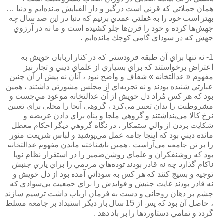
همان جملاتي كه قرني است درگير و دار الفبايش مانده‌ايم و دنيا …
بهتر است خود را به غفلتي عمدي بزنيم كه دنيا در اين صد سال چه
جهش‌ها كرده و خود را قرن‌ها جلو كشيده است و ما نه در آرزوي
جهش كه در سوداي گامي كوچك مانده‌ايم .
1- نه تنها براي آن طبقه فرودستي كه در كنار اربابان خويش به
اعتراض برخواستند كه براي بسياري از علماي ديني و تجار نيز
مفهوم « عدالتخانه » شفاف و واضح نبود ، آنان نه پيش از آن چنين
عبارتي شنيده بودند و نه تجربه‌اي از مجلس مشورتي داشتند ، همين
بود كه هر كس مُراد دل خويش از آن عدالتخانه موعود مي‌جست و
مشروطيت را بدان تعبير مي‌كرد ، گروهي آنجا را محلي براي تعيين
نرخ كالا مي‌پنداشتند و گروهي ملجا و پناه براي دادن عريضه و
شكايت بردن از والي ستمكار ، در نگاه گروهي ديگر احكام معطل
مانده ديني بود كه اينجا جامه عمل مي‌پوشيد و لباس شريعت منور
را بر تن جامعه مي‌‌آراست . همين ناشناخته ماندن مفهوم عدالتخانه
بود كه روشنفكران و علماي روشن‌ضمير را در استقرار نظام نوپا
ناكام گذارد چه نه قادر بودند توده‌هاي مردمي را براي ياري جنبش
توجيه و بسيج كنند كه هر كس به سودائي آمده بود از دل خويش و
نه قادر بودند غايت جنبش و فوايدش را براي جمعيت بي‌سوادي كه
چشم بر دهان روحاني و دست به فرمان ارباب داشت ترسيم سازند
، حاصل آن بود كه پس از 15 سال بار ديگر استبداد بر جامعه مسلط
گردد و تمامي دستاوردها را بر باد دهد .