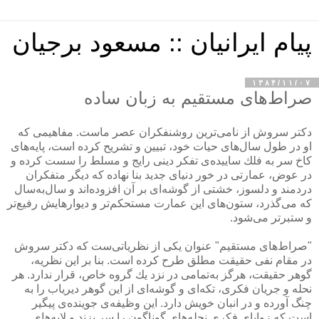
پیام ایرانیان :: مسعود برجیان
۱۳۸۴/۱۱/۰۷
صراط‌های مستقیم به زبان ساده
دكتر سروش از نامی‌ترین روشنفكران عصر ماست. مفاهیمی كه
او در طول سال‌های حیات خود، تبیین و تشریح كرده است،‌ پایه‌های
كاخ سر به فلك ساییده‌ی تفكر دینی رایج و مسلط را سست كرده و
در عوض، عمارتی در خور دنیای جدید بنا نهاده كه دیگر متفكران
دردمند و دلسوز، خشتی از گوشه‌ای بر آن افزوده‌اند و سال‌به‌سال
كه می‌گذرد، ستون‌های این عمارت مستحكم‌تر و دیوارهایش رفیع‌تر
و ستبرتر می‌شود.
"صراط‌های مستقیم" عنوان یكی از نظریاتی‌ست كه دكتر سروش
در مقام نفی حقیقت مطلق طرح كرده است. بنا بر این نظریه،
گوهر حقیقت، هرگز به‌تمامی در نزد یك گروه خاص، قرار ندارد. هر
نحله و جریان فكری، تكه‌ای و گوشه‌ای از این گوهر دیریاب را به
چنگ آورده و در انبان خویش دارد. این وظیفه‌ی جوینده‌ی پیگیر
است كه زوایای فكری نحله‌های گوناگون را سر بزند و لایه‌های