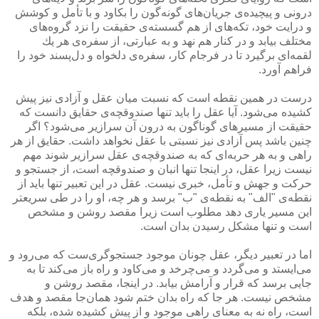
درونی و پیچیده‌ی جریان‌های گونه‌گون را بكاود و با تأمل و كوشش
و درایت خود، تكه‌های از هم گسسته‌ی حقیقت را نزد گروه‌های
مختلف بیابد و در كنار هم نهد و به عبارتی، از سفره‌ی هر یك
لقمه‌ای برگیرد تا در فرجام كار، سفره‌ی دلخواه و دل‌پسند خود را
فراهم آورد.
درست در همین نقطه است كه نسبت میان عقل و آزادی نیز پیش
كشیده می‌شود. آیا عقل را باید تنها صندوقچه‌ی حقایق دانست كه
حقیقت از مسیرهای گوناگون به درون آن سرازیر می‌شود؟ اگر
چنین باشد پس آزادی نیز نسبتی با عقل نخواهد داشت. حقایق از هر
راهی و به هر حربه‌ای كه به صندوقچه‌ی عقل سرازیر شوند مهم
نیست زیرا عقل، در اینجا تنها انبان و صندوقچه است، از جستجو و
حركت و جهش و تأمل، خبری نیست. عقل در این تعبیر تنها باید از
نقطه‌ی "الف" به نقطه‌ی "ب" برسد و هر چه، او را در طی سریعتر
این مسیر یاری دهد مطلوب است زیرا مقصد روشن و مشخص
است و تنها مشكل رسیدن بدان است.
اما در تعبیر دیگر، عقل چونان موجود جستجوگری‌ست كه می‌رود و
می‌ایستد و می‌گردد و می‌چرخد و می‌كاود و راه باز می‌كند تا به
جایی برسد كه قرار و آرامش بیابد. در اینجا، مقصد روشن و
مشخص نیست. هر جا كه راه بدان ختم شود همان‌جا مقصد و هدف
است، راه نه به معنای راهی موجود و از پیش كشیده شده، بلكه