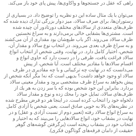
راهی كه عقل در جستجوها و واكاوی‌ها، پیش پای خود باز می‌كند.
می‌توان با یك مثال ساده این دو نظریه را توضیح داد. در بسیاری از
رستوران‌ها، برای صرف سالاد، میز دوار بزرگی تدارك دیده شده كه
ظرف‌های متعددی از سالادهای مختلف دورتادور آن چیده شده
است. مشتری‌ها بشقابی خالی برمی‌دارند و به سراغ نخستین
ظرف سالاد می‌روند. اگر باب طبع‌شان بود مقداری از آن می‌كشند
و به سراغ ظرف بعدی می‌روند. در انتخاب نوع سالاد و مقدار آن،
شخص، اختیار كامل دارد. در نهایت، وقتی شخص از انتخاب انواع
سالاد فراغت یافت، ظرفی را در دست دارد كه حاوی انواع و
اقسام سالادها با مقادیر مختلف است. آیا شخص، از پیش
می‌دانست كه در نهایت چه تركیباتی و با چه مقادیری در ظرف
سالاد او وجود خواهد داشت؟ بدیهی است كه نه! مگر آنكه شخص از
پیش بخواهد به سراغ ظرف مشخصی برود و مقدار معینی سالاد
بردارد. بنابراین این خود شخص بوده كه با سر زدن به هر یك از
ظرف‌های سالاد، تمایل خود را محك زده و نوع و مقدار سالاد
دلخواه خود را انتخاب كرده است. در اینجا هر دو فرض مطرح شده
در نظریه‌های بالا به خوبی صادق است. یعنی شخص با آزادی كامل
به سراغ انواع سالاد رفته (تعبیر دوم از نسبت آزادی و عقل) و در
نهایت در بشقاب خود، انواع سالادهایی را می‌بیند كه به اختیار و
انتخاب خود در بشقاب ریخته است (برگرفتن گوشه‌های گوهر
حقیقت از دامان فرقه‌های گوناگون فكری).