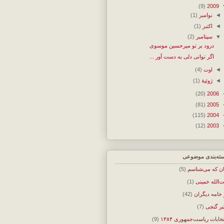
(9)
2009
◄
نوامبر
(1)
◄
اکتبر
(1)
▼
سپتامبر
(2)
درود بر تو میرحسین موسوی
اگر توانی دلی به دست آور ...
◄
اوت
(4)
◄
ژوئیهٔ
(1)
(20)
2006
(81)
2005
(115)
2004
(12)
2003
ته‌بندی موضوعی
ان که می‌شناسم
(5)
ت‌الله خمینی
(1)
 خامه دیگران
(42)
بر گنجی
(7)
تخابات ریاست‌جمهوری ۱۳۸۴
(9)