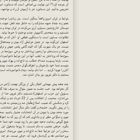
آن عرضه کرد؟! این نهایت بی‌انصافی است که دستاورد امرو
تحریمی بدانیم. این دستاورد جز با آزمودن آن راه و مواجهه
شرایط در ایران امروز واقعاً سنگین است. من زبانم را دوخت
عضو رده چندم جبهه مشارکت را به خاطر چند تلفن جهت دع
دوستان خارج‌نشین بسیاری آرزو می‌کردند در ایران بودند و 
نشستیم و به صفحه‌ی کامپیوتر چشم دوختیم تا خبرها بیای
تظاهرات مساوی است با دستگیری قطعی او. آنان که در تظا
اصفهان این‌گونه بود. در چنین شرایطی آزاد بودن و نیمه‌فع
نیست جز یک شهرت گذرا که البته گاهی پله‌ی جهش و ترقی
می‌کند و دست‌های مرا زنجیر؛ پرداختن به برخی سوژه‌ها در 
سوژه‌ها که پرداختن به اغلب آنها در این شرایط ناجوانمردان
مدت، بارها وسوسه شده‌ام خطاب به تاج‌زاده و بهزاد نبوی
بنویسم شما خود بازجویان و اعتراف‌گیران دهه‌ی شصت بودید. ش
آنان را هویدا کردید.... اما دلم نیامد. دیدم ناجوانمردانه
صحبتم با دکتر غروی نیز بدان اشاره شد.
چند هفته پیش مهمانی افطار یکی از بزرگان نهضت آزادی در اص
کار نخواهد بود. خب جلسه به همین منوال به صرف غذا گذش
مسؤول این حزب در اصفهان) نشستیم. دکتر غروی جدا از مو
می‌اندازد. صحبت از اتفاق
کرد و شکستی که نصیب اصلاح‌طلبان شد و زمینه‌ی به قدرت رس
را در پیش نگیریم. خندیدم و گفتم: دکتر دیگر اصل انتخابات
مورد متحد بودن یا نبودن در آن انتخابات هشیار باشیم. صحبت
نبوی و دیگرانی نظیر او و یادآوری کنم که آن روز که به اعتر
هیچ گروهی رضایت ندهید چون دیر یا زود نوبت خود شما خو
بگیرد. حرفش عجیب به دلم نشست. تا روزها مشغول این حر
سخن را در این شرایط جفا به تاج‌زاده و نبوی می‌دیدم. امروز 
بی‌رحمانه‌ی نقد بر گرده‌مان فرود آید. حرفی نیست. هر چ