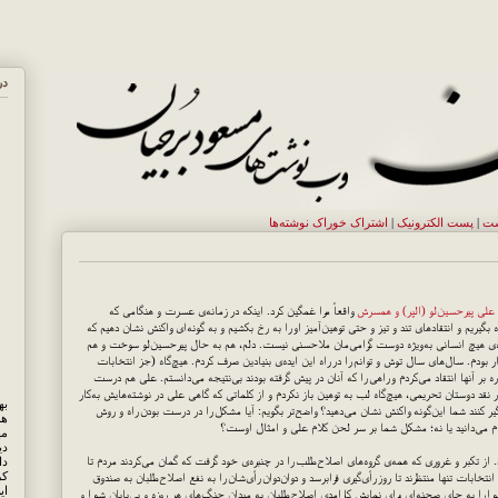
در
ست
|
پست الکترونيک
|
اشتراک خوراک نوشته‌ها
علی پیرحسین‌لو (الپر) و همسرش
واقعاً مرا غمگین کرد. اینکه در زمانه‌ی عسرت و هنگامی که
بگیریم و انتقادهای تند و تیز و حتی توهین‌آمیز او را به رخ بکشیم و به گونه‌ای واکنش نشان دهیم که
‌ی هیچ انسانی به‌ویژه دوست گرامی‌مان ملاحسنی نیست. دلم، هم به حال پیرحسین‌لو سوخت و هم
 بودم. سال‌های سال توش و توانم را در راه این ایده‌ی بنیادین صرف کردم. هیچ‌گاه (جز انتخابات
بر آنها انتقاد می‌کردم و راهی را که آنان در پیش گرفته بودند بی‌نتیجه می‌دانستم. علی هم درست
قد دوستان تحریمی، هیچ‌گاه لب به توهین باز نکردم و از کلماتی که گاهی علی در نوشته‌هایش به‌کار
یر کنند شما این‌گونه واکنش نشان می‌دهید؟ واضح‌تر بگویم: آیا مشکل را در درست بودن راه و روش
هم
ام می‌دانید یا نه؛ مشکل شما بر سر لحن کلام علی و امثال اوست؟
مه
دی
رد. از تکبر و غروری که همه‌ی گروه‌های اصلاح‌طلب را در چنبره‌ی خود گرفت که گمان می‌کردند مردم تا
کر
انتخابات تنها منتظرند تا روز رأی‌گیری فرابرسد و دوان‌دوان رأی‌شان را به نفع اصلاح‌طلبان به صندوق
ای
ا را به جای صحنه‌ای برای نمایش کارامدی اصلاح‌طلبان به میدان جنگ‌های هر روزه و بی‌پایان شورا و