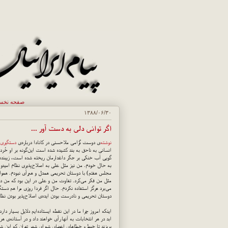
صفحه نخ
۱۳۸۸/۰۶/۳۰
اگر توانی دلی به دست آور ...
نوشته
‌ی دوست گرامی ملاحسنی در کانادا درباره‌ی
دستگیری 
انسانی به ناحق به بند کشیده شده است این‌گونه بر او خُرده 
گویی آب خنکی بر جگر داغدارمان ریخته شده است، زیبنده
به حال خودم. من نیز مثل علی به اصلاح‌پذیری نظام امیدوار
مجلس هفتم) با دوستان تحریمی همدل و هم‌رأی نبودم. همواره 
مثل من فکر می‌کرد. تفاوت من و علی در این بود که من در ن
می‌برد هرگز استفاده نکردم. حال اگر فردا روزی مرا هم دستگ
دوستان تحریمی و نادرست بودن ایده‌ی اصلاح‌پذیر بودن نظ
اینکه امروز چرا ما در این نقطه ایستاده‌ایم دلایل بسیار دا
ابد در هر انتخابات به آنها رأی خواهند داد و در آستانه‌ی هر 
بریزند تا خبط و خطاهای اعضای شورای شهر تهران که این شور