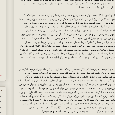
ز ملت ایران را که در قالب "جنبش سبز" تبلور یافته، حاصل تحلیل و پیش‌بینی درست دوستان
 با آن سد عظیم و بلند به‌دست نیامده است.
ه‌ام و قلمم را غلاف کرده‌ام وگرنه ده‌ها موضوع برای نوشتن و تحلیل و توصیف هست. اکنون که یک
وت به تظاهرات روز قدس بازداشت می‌کنند و به منزلش می‌ریزند و ... چه جای سوژه‌پردازی است؟
در تظاهرات روز قدس شرکت می‌کردند. فکر می‌کنید ما که در ایران بودیم چه کردیم؟ هیچ! در خانه
د. تجربه‌ی تظاهرات قبلی نشان داده که حضور هر فعال سیاسی سرشناسی در چند صد متری محل
هرات شرکت کردند مردمان عادی و جوانان کمتر شناخته‌شده و کمتر سیاسی بودند. دست‌کم در
ال بودن را به زندان رفتن و قهرمان شدن ترجیح می‌دهم که اگر در اولی دستاوردی هست در دومی هیچ
 برخی می‌شود. در چنین فضایی ناچارم سکوت کنم چون برخی سوژه‌ها، کام اصحاب قدرت را تلخ
چنین شرایطی معنایی "خاص" می‌یابد و باز به ناچار داغ است و درفش؛ می‌ماند پاره‌ای دیگر از
ه می‌نماید و مهم‌ترین‌شان همین بر زمین کوبیدن دوستانی است که اکنون گرفتار زندان‌اند. در طی این
 و دوستان سازمان مجاهدین انقلاب اسلامی بنویسم که «کلوخ‌انداز را پاداش سنگ است»؛ خواسته‌ام
ما بودید که احسان طبری و نورالدین کیانوری را در زندان به مرحله‌ی بُریدن رساندید و "کژراهه‌"های
 است. از خیرش گذشتم و گذاشتم این سکوت سنگین و نفس‌گیر ادامه یابد. این موضوعی بود که در میانه
فهان بودیم. به برگزارکنندگان تذکر داده شده بود که سخنرانی‌ای در کار نباشد وگرنه مراسم افطاری در
ت. در پایان جلسه کنار دکتر غروی (فرزند آیت‌الله غروی و عضو شورای مرکزی نهضت آزادی و
نش
اضع سیاسی‌اش از لحاظ اخلاقی مرد وارسته‌ای است و همیشه مرا یاد مرحوم مهندس بازرگان
ات پس از 22 خرداد شد و اینکه چرا کار بدین‌جا رسید. دکتر به انتخابات شوراها و صف‌بندی گروه‌های اصلاح‌طلب در برابر یکدیگر اشاره
یدن احمدی‌نژاد را فراهم کرد. او به ما هشدار داد از این وقایع عبرت بگیریم و بار دیگر چنین راهی
 بی‌مفهوم و بی‌معنا شده چه رسد به چنین موضوعاتی؛ دیگر انتخاباتی نخواهیم داشت که بخواهیم در
با
 ادامه پیدا کرد تا اینکه گفتم: خیلی دلم می‌خواهد مقاله‌ای بنویسم خطاب به آقای تاج‌زاده و بهزاد
اف‌گیری در زندان‌ها مشغول بودید فکر امروز را می‌کردید؟ دکتر سری تکان داد و گفت: هیچ‌گاه به حذف
◄
اهد رسید. گویی این سنت تاریخ است که این چرخه مدام تکرار شود و پیش از همه گریبان مسببان را
◄
ف بودم. اما هر چه فکر کردم دیدم هنوز زمان گفتن این سخن فرانرسیده است. فاش گفتن این
◄
هم به ناچار بدان اشاره کردم زیرا می‌بینم من و علی و دیگران نیز گویا در نوبت‌ایم تا شلاق
ه از دوست رسد نیکوست. اما به وقت و زمانش! آن هم با انصاف و جوانمردی!
◄