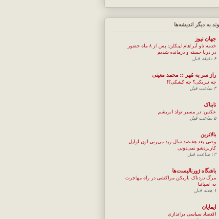
وند به ديگر انديشه‌ها
جهان نيوز
خدمه ناو آبراهام لینکلن: پس از ۸ ماه حضور
در دریا خسته و درمانده‌ شدیم
۶ دقیقه قبل
راز سر به مُهر :: محمد معینی
چه تبریکی؟ چه کشکی؟!
۴ ساعت قبل
تابناک
عکس: در مسیر تولد ابریشم
۵ ساعت قبل
بالاترین
وقتی بعد هفتصد سال زید می‌زنی اون اوایل
کاربردشو نمی‌دونی
۱۲ ساعت قبل
باشگاه ژورنالیست‌ها
مرگ دردناک بازیکن مراکشی در راه مهاجرت
به اسپانیا
۱ هفته قبل
ایمایان
اقتصاد سیاسی براندازی