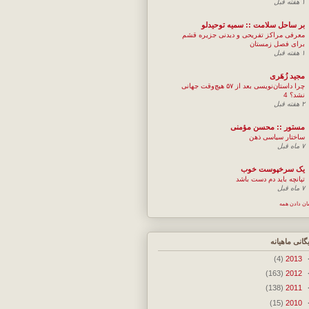
۱ هفته قبل
بر ساحل سلامت :: سمیه توحیدلو
معرفی مراکز تفریحی و دیدنی جزیره قشم
برای فصل زمستان
۱ هفته قبل
مجيد زُهَری
چرا داستان‌نویسی بعد از ۵۷ هیچ‌وقت جهانی
نشد؟ 4
۲ هفته قبل
مستور :: محسن مؤمنی
ساختار سیاسی ذهن
۷ ماه قبل
یک سرخپوست خوب
تپانچه باید دم دست باشد
۷ ماه قبل
ان دادن همه
یگانی ماهیانه
(4)
2013
(163)
2012
(138)
2011
(15)
2010