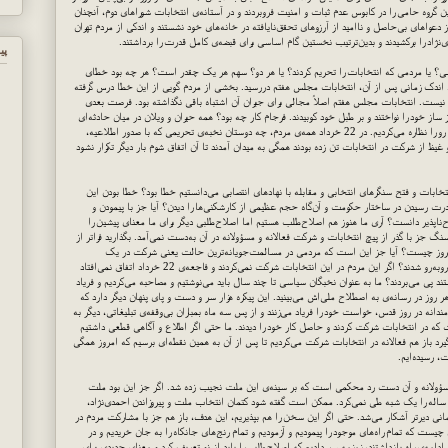
ن گروه حامی را در کابوس عدم ثبات و امنیت فروبردند و در آستانه‌ی انتخابات شوراهای دوم، آنچنان
دعواهای بی‌حاصل و ناامید از آرزوهای تحقق‌نایافته در خانه‌های خود نشستند و اندکی از مردم تهران
دی‌نژاد را برکشیدند و بدین‌ترتیب نخستین گام اساسی برای قبضه‌ی کامل قدرت را برداشتند.
پي
اسی؟ یا مردمی که انتخابات را تحریم کردند؟ یا هر دو؟ سهم هر یک چقدر است؟ هر چه بود خطای
. اندک زمانی پس از آن، انتخابات مجلس هفتم دررسید. بخشی از مردم گویی از این خطا درس گرفته
 نیست. انتخابات مجلس هفتم اصلاً مجالی برای جبران آن اشتباه باقی نگذاشته بود. فرصت بعدی
بود. دوستان تحریمی باز ساز خود را نواختند و بر طبل خود کوبیدند. فرجام کار چه بود؟ همه حیران و ویلان در میان حادثه‌ای
که رخ داد با چشم‌هایی که دو دو می‌زد، قطار اتفاقات پیش رو را نظاره می‌کردیم. در 22 خرداد همه‌ی مردم، چه دوستان نخبه‌ی تحریمی که با صدور اطلاعیه،
 غیظ از شرکت در انتخابات تن زده بودند همگی به میدان آمدند تا آن اتفاق شوم بار دیگر تکرار نشود
تخابات و فتح سنگرهای انتخابی و مقابله با نهادهای انتصابی می‌دانستیم خطا بود؟ خطا بودن این
درت رسیدن در ساختار حکومت و آن‌گاه حجم عظیمی از کارشکنی‌ها را دیدن؟ آیا جز با پیمودن و
‌ناپذیر دانست؟ آری ما هنوز هم اصلاح‌طلب هستیم اما اصلاح‌طلبی دیگر برای ما معنای پیشین را
سنگ جز با گذر از پیچ انتخابات و شرکت فعالانه و مسؤولانه در آن به‌دست نمی‌آمد. بگذارید فراتر از
 امروز چیست؟ آیا جز این است که مردمی در مسالمت‌جویانه‌ترین حالت یعنی شرکت در یک
انتخابات قانونی خواست خود را مطرح کردند و با در بسته روبه‌رو شدند؟ اگر این مردم در این انتخابات شرکت نمی‌کردند و فاجعه‌ی 22 خرداد اتفاق نمی‌افتاد
د پی می‌بردند؟ ما به عنوان نخبگان سیاسی تا چند سال باید می‌نوشتیم و مصاحبه می‌کردیم و فریاد
روز در رسانه‌ی به اصطلاح ملی‌اش می‌بینید. این پیکره هزار سر و دست و پای پنهان دیگر دارد که
ندانه در روز قدس، خواست خود را فریاد می‌زنند و از پس سه ماه بمباران بی‌وقفه‌ی تبلیغاتی، دیگر به
ست که در انتخابات شرکت کردند و حاصل کار خود را دیدند. ما حتی اگر اطلاع و آگاهی قطعی داشتیم
د باز هم فعالانه در انتخابات شرکت می‌کردیم تا پس از آن به همین نقطه‌ای برسیم که امروز همگی
، رسیده‌ایم.
سؤولانه و آن دست رد محکمی است که بر سینه‌ی این ملت نجیب زده شد. اگر جز این بود ملت
د ساله را یک شبه طی نمی‌کرد. ممکن است گفته شود کتمان انتخاب ملت و پیروزاندن احمدی‌نژاد،
مانی دیرتر آشکار می‌شد. حتی اگر این سخن را هم بپذیریم، این هدف، باز هم جز با مشارکت مردم در
ست که تمام راه‌های موجود را پیمودیم و آزمودیم و تمام رنج‌های جانکاه را به جان خریدیم و در
 ادامه‌ی راه بازداشتند، زمزمه سر دادیم که اصلاح‌طلبی را باید از نو تعریف کرد و معنای جدیدی برای