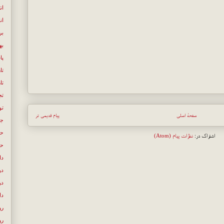
ان
ان
بر
به
پا
تا
تا
تج
تو
صفحهٔ اصلی
پیام قدیمی تر
جن
حک
اشتراک در:
نظرات پیام (Atom)
حل
دا
در
در
دل
رو
رو