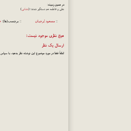
در همین زمینه
:
علی و فاطمه هم دستگیر شدند؛ (
نشانی
)
::
مسعود بُرجيـان
:: برچسب(ها):
ج
هیچ نظری موجود نیست:
ارسال یک نظر
لطفاً فقط در مورد موضوع این نوشته نظر بدهید. با سپاس!