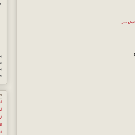
▼
نبش سبز
◄
◄
◄
◄
دس
آن
آی
از
اک
ان