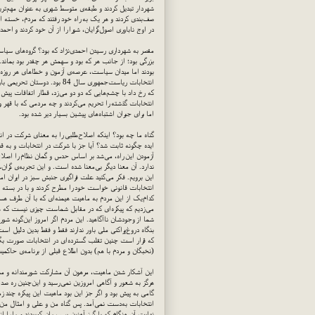
شهردار تبدیل کردند و طبقه‌ی متوسط شهری به عنوان مهم‌تری
صف‌بندی کردند و هر یک به راه خود رفتند که مردم، خسته از 
در اوج ناباوری اصول‌گرایان، شورا را از آن خود کردند و احم
مقصر به شهرداری رسیدن احمدی‌نژاد که بود؟ گروه‌های سی
بزرگی بود؛ از جانب هر که بود و سهمش هر چقدر بود بماند
بودند اما میدان سیاست، عرصه‌ی آزمون و خطاهای هر روزه
انتخابات ریاست‌جمهوری سال 84 
انتخابات گذشته را تحریم می‌کردند و چه مردمی که با قهر و
اما برای جبران اشتباه‌های پیشین بسیار دیر شده بود.
گناه ما چه بود؟ اینکه اصلاح‌طلبی را به معنای شرکت در ان
ایده چگونه ثابت شد؟ آیا جز با شرکت در انتخابات و به ق
آزمودن این راه، می‌شد بر اساس حدس و گمان نظام را اصلاح
ندارد. آن معنا دیگر بی‌معنا شده است. و این تجربه‌ی گران‌
این برویم. فکر می‌کنید علت فراگیری جنبش سبز در ایران
کدام‌یک از این مردم به ماهیت هیمنه‌ای که با آن طرف هستن
می‌زدیم که پیکره‌ای که در مقابل شماست چیزی نیست که هر 
شما از وجودشان ناآگاهید. این مردم اگر امروز این‌گونه شورم
بنگاه دروغ‌پراکنی ملی باور ندارند فقط و فقط بدین دلیل ا
که قرار است چنین تقلب گسترده‌ای در انتخابات صورت بگیر
(نخبگان و مردم با هم) بدون اطلاع قبلی از برنامه‌ی حاکمیت
این آشکار شدن ماهیت، مرهون آن مشارکت شورمندانه و م
هرگز به شعور و آگاهی امروزین نمی‌رسید و این‌چنین ره ص
گامی به پیش بود و اگر جز این بود ماهیت این پیکره چند ز
انتخابات به‌دست نمی‌آمد. پس گناه من و علی و امثال من چی
نهایت آن هنگام که با گرز آهنین بر سرمان کوبیدند و ما را از