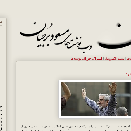
در
ست
|
پست الکترونيک
|
اشتراک خوراک نوشته‌ها
شود
هم
مه
دی
کر
ه کشیده شده است. درک احساس ایرانیانی که در نخستین دهه‌ی انقلاب، به حق یا به ناحق عضوی از
ای
سال پیش کار بسیار دشواری بود. هر زمان که فریاد برمی‌آوردند که این نظام، اصلاح‌شدنی نیست، که