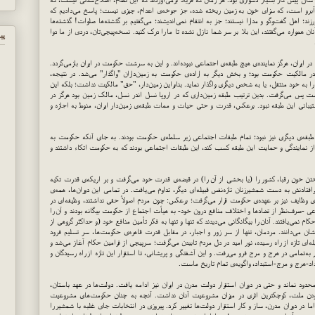
 آبرو است، که سزای خون به زمین ریخته شده، جز جوخه‌ی اعدام، چیزی نیست؛ پاسخ می‌دادیم که
ند؛ اهل گفت‌وگو و مدارا نیستند؛ جز به انتقام نمی‌اندیشند؛ می‌گفتیم بر گذشته‌ها صلوات! گذشته‌ها
ان همواره می‌گفتند، این بلا بر سر شما نازل نشده تا ما را درک کنید. نسخه‌پیچی‌تان، دردی از ما دوا
پي
ا در ایران، هرگز نماینده‌ی هیچ طبقه‌ی اجتماعی نبوده‌اند. و این به سرشت حکومت در ایران بازمی‌گردد.
 در مالکیت حکومت بود؛ و بخش دیگر به اراده‌ی حکومت به زمین‌داران "واگذار" می‌شد. در نتیجه،
 به خود منتقل، یا به شخص دیگری واگذار نماید. بنابراین زمین‌دار، "حق" مالکیت نداشت؛ بلکه این
ست پس می‌گرفت. بدین ترتیب طبقه‌ زمین‌داری که در اروپا نسل اندر نسل، مالک زمین بود هرگز در
شتیبانی این طبقه نبود. برعکس، قدرت و حتی حیات و ممات طبقه‌ی زمین‌دار ایران، منوط به اجازه و
یچ طبقه‌ی دیگری نیز نبود؛ تمام طبقات اجتماعی زیر سلطه‌ی حکومت بودند. به جای آنکه حکومت به
ز نمایندگی و حمایت این طبقه کسب کند، این طبقات اجتماعی بودند که به حکومت اتکاء داشتند و
تن خون رقبا، کشور را (یا بخشی از آن را) در قبضه‌ی قدرت خود می‌گرفت و بر اریکه‌ی قدرت تکیه
فتادنش به دست شمشیرزنان تازه‌نفس قبیله‌ای دیگر، تداوم می‌یافت. در تمامی این دوران‌ها، همه‌ی
ی وظایف نیز بر عهده‌ی حکومت قرار می‌گرفت؛ برعکس: چون مردم اصولاً حقی نداشتند، وظیفه‌ای در
اعی -صرف‌نظر از تضادها و اختلاف منافع درون خود- به هیأت اجتماع از حکومت بیگانه بودند و آن را
ام نمی‌یافتند. آنان را بیگانگانی می‌دیدند که تنها و تنها به فکر تأمین منافع خود (و حداکثر گروهی از
یه‌شان می‌دانند. مردمان، تنها از سر زور و اجبار، در مقابل قدرت قاهره‌ی حکومت‌ها، سر تسلیم فرود
ای تازه از راه رسیده، نور امید در دل مردم تابیدن می‌گرفت؛ سرپیچی از فرامین حکام آغاز می‌شد و
به‌تمامی در هرج و مرج فرو می‌رفت. و این آشفتگی و پریشانی، تا استقرار این تازه از راه رسیدگان و
داد-هرج و مرج-استبداد، واگویه‌ی تمام تاریخ ماست.
حدود نماند و حتی در دوران استقرار دولت مدرن در ایران نیز ادامه یافت. دولت‌ها در عهد باستان،
بودن ملت، کوچکترین اثری در میزان مشروعیت آنان نداشت. آنچه به چنان حکومت‌های مشروعیت
ا در دوران مدرن، ساز و کار استقرار دولت‌ها تغییر کرد. پیروزی در انتخابات جای غلبه با شمشیر را