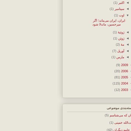
◄
اکتبر
(1)
◄
سپتامبر
(1)
▼
اوت
(1)
ایران، ایران می‌ماند؛ اگر
میرحسین، ماندلا شود
◄
ژوئیهٔ
(1)
◄
ژوئن
(1)
◄
مهٔ
(2)
◄
آوریل
(7)
◄
مارس
(1)
(9)
2009
(20)
2006
(81)
2005
(115)
2004
(12)
2003
ته‌بندی موضوعی
ان که می‌شناسم
(5)
ت‌الله خمینی
(1)
 خامه دیگران
(42)