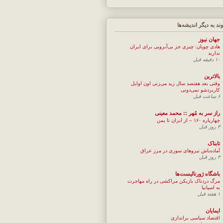
وند به ديگر انديشه‌ها
جهان نيوز
هادی چوپان: چیزی جز بی‌آبرویی برای ایران
ندارید
۱۰ دقیقه قبل
بالاترین
وقتی بعد هفتصد سال زید می‌زنی اون اوایل
کاربردشو نمی‌دونی
۶ ساعت قبل
راز سر به مُهر :: محمد معینی
چهارپاره ۱۶۰ – از ایران تا یمن
۳ روز قبل
تابناک
آماده‌باش نیروهای سوری در مرز عراق
۳ روز قبل
باشگاه ژورنالیست‌ها
مرگ دردناک بازیکن مراکشی در راه مهاجرت
به اسپانیا
۱ هفته قبل
ایمایان
اقتصاد سیاسی براندازی