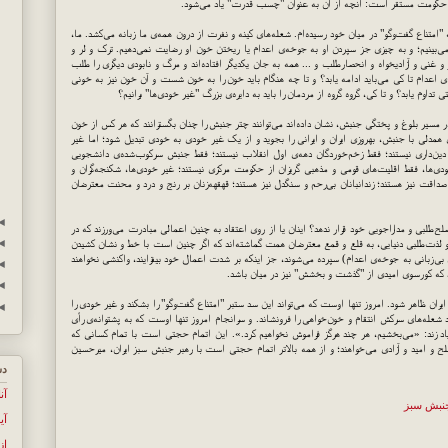
کومت مستقر است: آنچه از آن به عنوان "چسب قدرت" یاد می‌شود.
امتناع گفت‌وگو" در میان خود رسیده‌ام. شعله‌های کینه و نفرت از درون همه‌ی ما زبانه می‌کشد. ما،
بینیم؛ و به چیزی جز سپردن او به جوخه‌ی اعدام یا ریختن خون او رضایت نمی‌دهیم. ترک و لر و
 غنی و آزادیخواه و انحصارطلب و ... همه به جان یکدیگر افتاده‌اند و مرگ و نابودی دیگری را طلب
ای اعدام تا کی می‌باید ادامه یابد؟ و تا چه هنگام باید خون را به خون شست و آن خون نیز به خونی
تداوم یابد؟ و تا کی، گروه گروه از مردمان را باید به دایره‌ی بزرگ "غیر خودی‌ها" برانیم؟
سیر بلوغ و پختگی جنبش، نشان داده‌اند می‌توانند چتر جنبش را چنان بگسترانند که هر کس از خون
 همدلی با جنبش، بهروزی ایران و ایرانی را بجوید و از یک غیر خودی به خودی تبدیل شود؛ اما غیر
و دین‌داری نیستند؛ فقط زخم‌خوردگان دهه‌ی اول انقلاب نیستند؛ فقط جنبش سرکوب‌شده‌ی دانشجویی
دی‌ها، فقط اقلیت‌های قومی و مذهبی گریزان از حکومت مرکزی نیستند؛ غیر خودی‌ها، شکنجه‌گران و
اقت نیز هستند؛ زندانبانان بی‌رحم و سنگدل نیز هستند؛ قهقهه‌زنان بر رنج و درد و محنت معترضان
◄
‌طلبی و مداراجویی خود قرار ندهد؟ اینان یا از روی اعتقاد به چنین اعمالی مبادرت می‌ورزند که در
◄
و لذت‌طلبی دنیایی، به قلع و قمع معترضان همت گماشته‌اند که اگر چنین است با خط و نشان کشیدن
 بی‌زبانی به جوخه‌ی اعدام) سپرده می‌شوند، جز اینکه بر شدت اعمال خود بیفزایند، واکنشی نخواهند
◄
د که کورسوی امیدی از "گذشت و بخشش" نیز در میان باشد.
◄
ایران ظاهر شود. امروز تنها اوست که می‌تواند این سد ستبر "امتناع گفت‌وگو" را بشکند و غیر خودی را
◄
ند شعله‌های سرکش انتقام و خون‌خواهی را فرونشاند. و سرانجام امروز تنها اوست که به پشتوانه‌ی رأی
یاد زند: «می‌بخشیم، هر چند هرگز فراموش نخواهیم کرد.». این اتمام حجتی است با تمام کسانی که
از صلح و امید و آزادی می‌خواهند؛ و از همه بالاتر اتمام حجتی است با رهبر جنبش سبز ایران، میرحسین
دس
آن
نبش سبز
آی
از