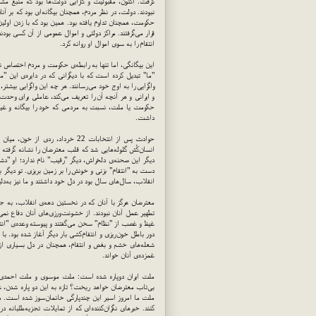
گرفت. اکنون، مقبولیت و کارایی دولت‌ها بود که منبع م
نبودند. دولت، در نظر مردم، همچنان بیگانه‌ای بود که بر آ
حکومت، همچنان تداوم یافته بود. همین بود که با زدن او
قرار می‌گرفتند. مراکز دولتی و اموال عمومی از آن کسی بودن
انتقام را به سوی اموال او روانه کرد.
این بیگانگی، اما تنها به رابطه‌ی حکومت و مردم اختصاص 
"ما" تبدیل کرده است که با دیگرانی که در دایره‌ی این "ما
واگرایی را به اوج خود می‌رسانند. هر چه این واگرایی بیشتر،
و ایرانی و هر آنچه آن را تعریف می‌کند، عاملی برای وحد
حکومت یا ملت، نسبت به مردمی که خود را بیگانه و غیر و
داشت.
حوادث پس از انتخابات 22 خرداد، 
انسان‌کُش گلوله‌هایی شد که قلب معترضان را نشانه گرفته
دیگر این صحنه‌ی دلخراش، دیگر "رقیب" نام ندارد؛ او "د
دست به "انتقام" بزنی و خونش را بر زمین بریزی. تو دیگر
انقلاب، سال‌های سال بود در دل خود داشتند و ما نیز به‌دلی
معترضان هرگز با آنان که در نخستین دهه‌ی انقلاب، به جو
تطهیر عمل آنان نبودند. از خشونت‌ورزی‌های آنان دفاع نم
غیظ و غضب از "نظام" سخن می‌گفتند و پیوسته وعده‌ی "انتقا
دور باطل خون‌ریزی و انتقام‌کشی بار دیگر آغاز شده بود. با
شعله‌های خشم و بغض و انتقام، همچنان در دل بسیاری ا
غمزده‌ی آنان خواند.
ملت ایران دوپاره شده است: ملت موسوی و ملت احمدی‌نژ
بی‌تاب معترضان خواهد ریخت؟ تازه به این دو پاره شدن، ش
ملت ما امروز اسیر این چندپارگی خانمان‌سوز شده است. مر
کنند. خبرهای نگران‌کننده‌ای که از تمایلات تجزیه‌طلبان