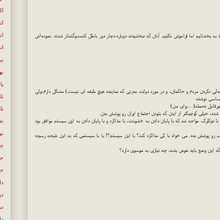
اک
ان
ان
 بخشائیم اما فراموش نکنیم. آنان که نبخشیدند دوباره دچار دور باطل کشت‌وگشتار شدند. نمونه‌اش
ان
بر
به
پا
لی نکردن مردم و حاکمان، و در مورد دولت مدرنی که نماینده هیچ طبقه ای نیست) مشکل دارم،‌ولی
تا
اساسی نوشته.
رقابل تحمله( ...برای من)
تا
ر شده، خیلی کوچیکتر از اینن که بتونن اجتماع ایران رو پوشش بدن.
لا با دوکلرک مواجه شد که با پایان دادن به خشونت، با مذاکره و با پایان دادن به اون سیستم موافق بود
تج
تو
ف رو پوشش بده. می خواد با کی مذاکره کنه؟ با این سیستم؟! یا با سیستمی که به این نتیجه رسیده
جن
ه این وضع باید عوض بشه، چه نیازی به موسوی داره؟
حک
حل
دا
در
در
دل