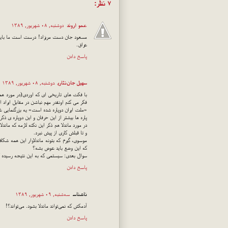
۷ نظر:
عمو اروند
دوشنبه, ۰۸ شهریور, ۱۳۸۹
مسعود جان دست مریزاد! درست است ما باید به
عراق.
پاسخ دادن
سهیل جان‌نثاری
دوشنبه, ۰۸ شهریور, ۱۳۸۹
با فکت های تاریخی ای که اوردی(در مورد همد
فکر می کنم اونقدر مهم نباشن در مقابل ایراد 
«ملت ایران دوپاره شده است» یه بزرگنمایی غی
پاره ها بیشتر از این حرفان و این دوپاره ی ذک
در مورد ماندلا هم ذکر این نکته لازمه که ماند
و تا قبلش کاری از پیش نبرد.
موسوی، گیرم که بتونه ماندلاوار این همه شکا
که این وضع باید عوض بشه؟
سوال بعدی: سیستمی که به این نتیجه رسیده ک
پاسخ دادن
ناشناس
سه‌شنبه, ۰۹ شهریور, ۱۳۸۹
آدمکش که نمی‌تواند ماندلا بشود. می‌تواند؟!
پاسخ دادن