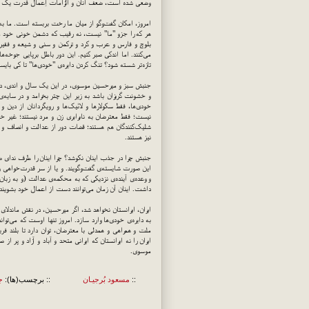
وضعی شده است، ضعف آنان و الزامات اِعمال قدرت یک ح
امروز، امکان گفت‌وگو از میان ما رخت بربسته است. ما به "
هر که را جزو "ما" نیست، نه رقیب که دشمن خونی خود می‌
بلوچ و فارس و عرب و کرد و ترکمن و سنی و شیعه و فقیر و
می‌کنند. اما اندکی صبر کنیم. این دور باطل برپایی جوخه‌ه
تازه‌تر شسته شود؟ تنگ کردن دایره‌ی "خودی‌ها" تا کی بایستی 
جنبش سبز و میرحسین موسوی، در این یک سال و اندی، در م
و خشونت گریزان باشد به زیر این چتر بخرامد و در سایه‌ی
خودی‌ها، فقط سکولارها و لائیک‌ها و رویگردانان از دین 
نیست؛ فقط معترضان به نابرابری زن و مرد نیستند؛ غیر خو
شلیک‌کنندگان هم هستند؛ قضات دور از عدالت و انصاف و صد
نیز هستند.
جنبش چرا در جذب اینان نکوشد؟ چرا اینان را طرف ندای صلح
این صورت شایسته‌ی گفت‌وگویند. و یا از سر قدرت‌خواهی 
و وعده‌ی آینده‌ی نزدیکی که به محکمه‌ی عدالت (و به زبان
داشت. اینان آن زمان می‌توانند دست از اعمال خود بشوین
ایران، ایرانستان نخواهد شد، اگر میرحسین، در نقش ماندلای 
به دایره‌ی خودی‌ها وارد سازد. امروز تنها اوست که می‌توا
ملت و همراهی و همدلی با معترضان، توان دارد تا بلند فر
ایران را نه ایرانستان که ایرانی متحد و آباد و آزاد و پر 
موسوی.
::
مسعود بُرجيـان
:: برچسب(ها):
ج