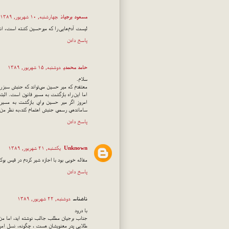
مسعود برجیان
چهارشنبه, ۱۰ شهریور, ۱۳۸۹
لیست آدم‌هایی را که میرحسین کشته است، انتش
پاسخ دادن
حامد محمدي
دوشنبه, ۱۵ شهریور, ۱۳۸۹
سلام.
معتقدم كه مير حسين مي‌تواند كه جنبش سبز را
اما اين راه بازگشت به مسير قانون است. البته
امروز اگر مير حسين براي بازگشت به مسير
ساماندهي رسمي جنبش اهتمام كند،‌به نظر م
پاسخ دادن
Unknown
یکشنبه, ۲۱ شهریور, ۱۳۸۹
مقاله خوبی بود با اجازه شیر کردم در قیس بو
پاسخ دادن
ناشناس
دوشنبه, ۲۲ شهریور, ۱۳۸۹
با درود
جناب برجیان مطلب جالب نوشته اید، اما من ا