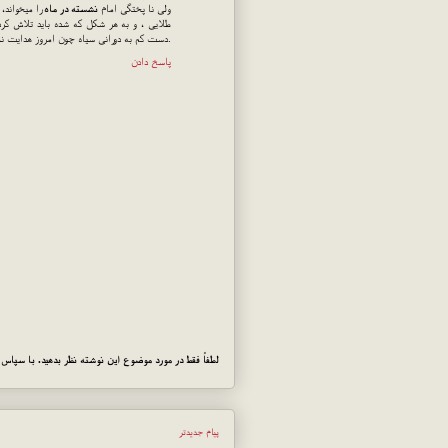
ولی نا پختگی امام
نشسته در ماه
را میخواند، ب
طلایی ، و به هر شکل که شده باید تلاش کرد ک
.دست کم به دورانی سیاه چون امروز هدایت نم
پاسخ دادن
لطفاً فقط در مورد موضوع این نوشته نظر بدهید. با سپاس!
پیام جدیدتر