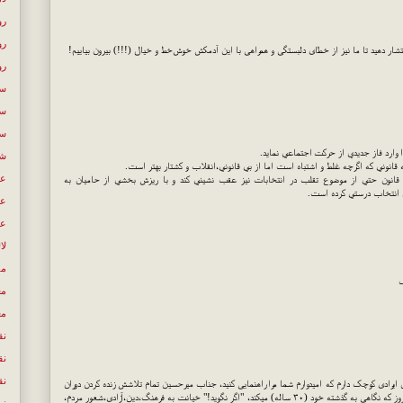
رو
رو
ار دهید تا ما نیز از خطای دلبستگی و همراهی با این آدمکش خوش‌خط و خیال (!!!) بیرون بیاییم!
رو
سع
سی
سی
 وارد فاز جديدي از حركت اجتماعي نمايد.
شع
 قانوني كه اگرچه غلط و اشتباه است اما از بي قانوني،‌انقلاب و كشتار بهتر است.
عب
 قانون حتي از موضوع تقلب در انتخابات نيز عقب نشيني كند و با ريزش بخشي از حاميان به
ن انتخاب درستي كرده است.
عص
عل
لا
مص
ک
مع
مع
نق
نق
نق
یرادی کوچک دارم که امیدوارم شما مرا راهنمایی کنید، جناب میرحسین تمام تلاشش زنده کردن دوران
طلایی پدر معنویشان هست ، چگونه، نسل امروز که نگاهی به گذشته خود (۳۰ ساله) میکند، "اگر نگوید!" خیانت به فرهنگ،دین،آزادی،شعور مردم،
نو