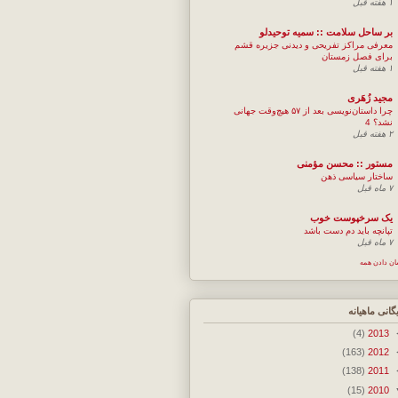
۱ هفته قبل
بر ساحل سلامت :: سمیه توحیدلو
معرفی مراکز تفریحی و دیدنی جزیره قشم
برای فصل زمستان
۱ هفته قبل
مجيد زُهَری
چرا داستان‌نویسی بعد از ۵۷ هیچ‌وقت جهانی
نشد؟ 4
۲ هفته قبل
مستور :: محسن مؤمنی
ساختار سیاسی ذهن
۷ ماه قبل
یک سرخپوست خوب
تپانچه باید دم دست باشد
۷ ماه قبل
ان دادن همه
یگانی ماهیانه
(4)
2013
(163)
2012
(138)
2011
(15)
2010