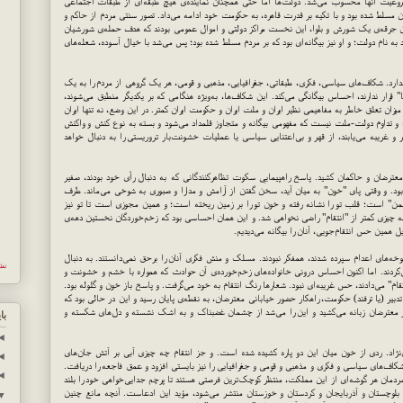
شروعیت آنها محسوب می‌شد. دولت‌ها اما حتی همچنان نماینده‌ی هیچ طبقه‌ای از طبقات اجتماعی
نان مسلط شده بود و با تکیه بر قدرت قاهره، به حکومت خود ادامه می‌داد. تصور سنتی مردم از حاکم و
لین جرقه‌ی یک شورش و بلوا، این نخست مراکز دولتی و اموال عمومی بودند که هدف حمله‌ی شورشیان
د به نام دولت؛ و او نیز بیگانه‌ای بود که بر مردم مسلط شده بود؛ پس می‌شد با خیال آسوده، شعله‌های
ندارد. شکاف‌های سیاسی، فکری، طبقاتی، جغرافیایی، مذهبی و قومی، هر یک گروهی از مردم را به یک
" قرار ندارند، احساس بیگانگی می‌کند. این شکاف‌ها، به‌ویژه هنگامی که بر یکدیگر منطبق می‌شوند،
 میزان تعلق خاطر به مفاهیمی نظیر ایران و ملت ایران و حکومت ایران کمتر. در این وضع، نه تنها ایران
ت و تداوم دولت-ملت نیست که مفهومی بیگانه و متجاوز قلمداد می‌شود و بسته به نوع کنش و واکنش
 غریبه می‌یابند، از قهر و بی‌اعتنایی سیاسی یا عملیات خشونت‌بار تروریستی را به دنبال خواهد
ردی از خون، میان معترضان و حاکمان کشید. پاسخ راهپیماییِ سکوت تظاهرکنندگانی که به دنبال رأی خود بودند، صفیر
 بود. و وقتی پای "خون" به میان آید، سخن گفتن از آرامش و مدارا و صبوری به شوخی می‌ماند. طرف
شمن" است؛ قلب تو را نشانه رفته و خون تو را بر زمین ریخته است؛ و همین مجوزی است تا تو نیز
 به چیزی کمتر از "انتقام" راضی نخواهی شد. و این همان احساسی بود که زخم‌خوردگان نخستین دهه‌ی
ل همین حس انتقام‌جویی، آنان را بیگانه می‌دیدیم.
خه‌های اعدام سپرده شدند، همفکر نبودند. مسلک و منش فکری آنان را برحق نمی‌دانستند. به دنبال
نش
ی‌کردند. اما اکنون احساس درونی خانواده‌های زخم‌خورده‌ی آن حوادث که همواره با خشم و خشونت و
م" می‌دادند، حس غریبه‌ای نبود. شعارها رنگ انتقام به خود می‌گرفت. و پاسخ باز خون و گلوله بود.
 تدبیر (یا ترفند) حکومت، راهکار حضور خیابانی معترضان، به نقطه‌ی پایان رسید و این در حالی بود که
ز معترضان زبانه می‌کشید و این را می‌شد از چشمان غضبناک و به اشک نشسته و دل‌های شکسته و
با
◄
اد. ردی از خون میان این دو پاره کشیده شده است. و جز انتقام چه چیزی آبی بر آتش جان‌های
◄
کاف‌های سیاسی و فکری و مذهبی و قومی و جغرافیایی را نیز بایستی افزود و عمق فاجعه را دریافت.
◄
دمان هر گوشه‌ای از این مملکت، منتظر کوچک‌ترین فرصتی هستند تا پرچم جدایی‌خواهی خود را بلند
ه در بلوچستان و آذربایجان و کردستان و خوزستان منتشر می‌شود، مؤید این ادعاست. آنچه مانع چنین
▼