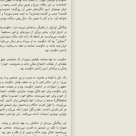
انتخابات در این نظام، دروغ و فریبی برای کسب وجهه و
اینان همچنان اسیر انگاره‌های ذهنی آن روزگارند؛ خشونت‌ورز
گذشته! چشم بر گذشته نیاندازید! به آینده چشم بدوزید! و آن
نخواهد کرد. ما و آنان تا همین یک سال پیش، بیگانه بودیم.
بیگانگی ایرانیان از یکدیگر، سابقه‌ای دیرینه دارد. حکومت‌ه
در تاریخ ایران، بخش بزرگی از زمین‌های زراعی مستقیماً
حکومت می‌توانست هر لحظه که اراده کند، ملک زمین‌داری را
"امتیازی" بود که حکومت به او می‌داد و هر زمان می‌خوا
ایران پدید نیامد. و حکومت، نماینده و مقید به رضایت و پ
اراده‌ی حکومت بود.
حکومت نه تنها نماینده طبقه‌ی زمین‌دار که نماینده‌ی ه
طبقه‌ای از طبقات اجتماع متکی باشد و مشروعیت خود را ا
زندگی و مرگشان اسیر اراده‌ی حکومت بود.
یک ایل یا قبیله و عشیره، به ضرب و زور شمشیر و با ریخ
می‌زد. و این حکم راندن تا رو به ضعف نهادن حکومت و برا
حقوق و امتیازات در انحصار حکومت بود و در نتیجه، همه‌
برابر حکومت برای خود قائل نبودند. بنابراین، طبقات اجتم
از خود و برای خود نمی‌دیدند. منافع خود را همسو با منافع حک
هم‌قبیلگان) هستند و مردم را تنها پادوهایی برای تأمین آت
می‌آوردند. با افول قدرت حکام و درخشیدن برق شمشیر قبیله‌
هر کس قدرتی داشت، عَلم و کُتل خود را بلند می‌کرد و کشور 
برقراری دوباره‌ی استبداد، ادامه می‌یافت. این چرخه‌ی استب
این بیگانگی مردمان از حاکمان، به عهد باستان و میانه، م
همواره با تکیه بر شمشیر به قدرت می‌رسیدند. منتخب 
می‌بخشید، عادل بودن حاکم و دوری او از ظلم و جور بود. ام