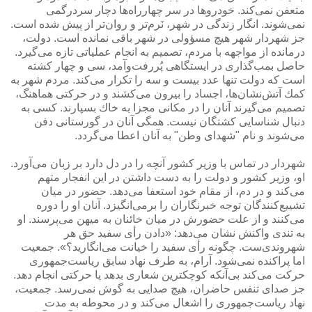
متعفن نمی‌كند. خودروها در سر چهارراه‌ها دچار سردرگمی
نمی‌شوند. انگار زندگی در شهر، نَرم‌تر و روان‌تر از پیش شده است.
جز شهردار شهر هیچ مسؤولی در شهر باقی نمانده است. دولت،
درمانده از مواجهه با مردم، تصمیم به انجام عملیاتی تازه می‌گیرد.
حاصل بمب‌گذاری در ایستگاهی پُررفت‌وآمد، سی و چهار كشته
است كه دولت تنها عدد بیست و سه را تكرار می‌كند. مردم شهر به
كمك آتش‌نشان‌ها، اجساد را بیرون می‌كشند و در حركتی هماهنگ،
تصمیم می‌گیرند آنان را در مكانی مجزا به خاك بسپارند. كسی به
دنبال شناسایی كشتگان نیست. همگی آنان در گورستانی دفن
می‌شوند و نام "شهدای وطن" به آنان اعطا می‌گردد.
شهردار در تماس با وزیر كشور آنچه را در دل دارد بر زبان می‌آورد.
او، وزیر كشور و دولت را به دست داشتن در این انفجار متهم
می‌كند و در دم، از مقام خود استعفا می‌دهد. حضور در میان
تشییع‌كنندگان توجه خبرنگاران را برمی‌انگیزد. آنان او را دوره
می‌كنند و از علت حضورش در میان خائنان به میهن می‌پرسند. او
به تندی واكنش نشان می‌دهد: «دادن رأی سفید حق هر
شهروندی‌ست. چگونه رأی سفید را خیانت می‌انگارید؟». جمعیت
اما پراكنده نمی‌شود. آرام، به طرف نهاد سابق ریاست‌جمهوری
حركت می‌كند بی‌آنكه كوچكترین شعاری بدهد یا حركتی انجام دهد.
جز صدای تنفس حاضران، هیچ صدایی به گوش نمی‌رسد. جمعیت،
نهاد ریاست‌جمهوری را اشغال می‌كند و در محوطه به مدت