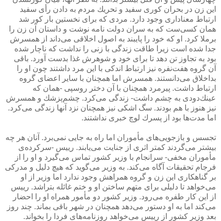
این زن در بحران كوری سفید و تحریك مردم به دادن رأی سفید
ارتباط معناداری وجود دارد. مردی كه برای نخستین بار كور شد
همان كسی‌ست كه به سران دولت نامه نوشت و داستان آن زن را
برملا كرد. او كه خود را پایبند به اصول اخلاقی می‌داند از همسرش
جدا شده است زیرا طاقت زندگی با زنی را نداشت كه ناچار شده
بود به تجاوز تن دهد تا برای خود و شوهرش غذا بدست آورد. باقی
آن گروه هفت‌نفره نیز ارتباط اندكی با این مرد داشتند چون او را
بداخلاق می‌دانستند. همسرش اما همچنان با سایر اعضای گروه
ارتباط داشت. پیرمرد همچنان با آن دختر روسپی -همان كه
عینك‌دودی به چشم داشت- زندگی می‌كرد. چشم‌پزشك و همسرش
نیز هنوز با هم بودند. سگ اشكی نیز همچنان نزد آنها زندگی می‌كرد.
اما مدت‌ها بود از پسرك لوچ خبری نداشتند.
تجسس و بازجویی‌های مأموران اما راه به جایی نمی‌برد. آنان هر چه
بیشتر می‌گردند كمتر اثری از جنایت می‌یابند. رییس -سركرده‌ی
مأموران مخفی- سرانجام با وزیر كشور تماس می‌گیرد و او را از
فرجام تحقیقات آگاه می‌كند. به وزیر می‌گوید كه هیچ دلیل و مدركی
بر گناهكاری این زن و گروه همراهش وجود ندارد اما وزیر از او
می‌خواهد تا دلیلی برای متهم ساختن او و ختم غائله بتراشد. رییس
از این كار طفره می‌رود. وزیر كشور دو مأمور همراه او را احضار
می‌كند اما به او دستور می‌دهد همچنان در شهر باقی بماند. چند روز
بعد وزیر كشور از رییس می‌خواهد روزنامه‌های فردا را بخواند.