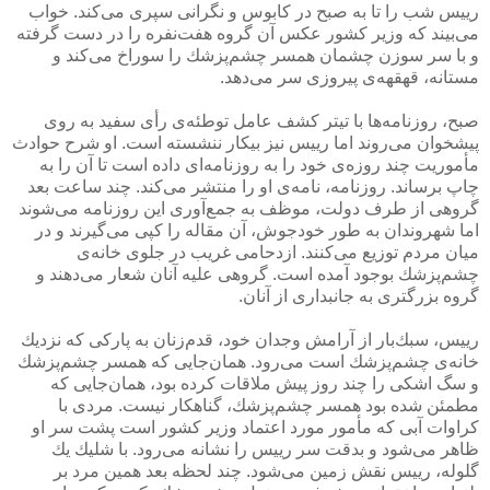
رییس شب را تا به صبح در كابوس و نگرانی سپری می‌كند. خواب
می‌بیند كه وزیر كشور عكس آن گروه هفت‌نفره را در دست گرفته
و با سر سوزن چشمان همسر چشم‌پزشك را سوراخ می‌كند و
مستانه، قهقهه‌ی پیروزی سر می‌دهد.
صبح، روزنامه‌ها با تیتر كشف عامل توطئه‌ی رأی سفید به روی
پیشخوان می‌روند اما رییس نیز بیكار ننشسته است. او شرح حوادث
مأموریت چند روزه‌ی خود را به روزنامه‌ای داده است تا آن را به
چاپ برساند. روزنامه، نامه‌ی او را منتشر می‌كند. چند ساعت بعد
گروهی از طرف دولت، موظف به جمع‌آوری این روزنامه می‌شوند
اما شهروندان به طور خودجوش، آن مقاله را كپی می‌گیرند و در
میان مردم توزیع می‌كنند. ازدحامی غریب در جلوی خانه‌ی
چشم‌پزشك بوجود آمده است. گروهی علیه آنان شعار می‌دهند و
گروه بزرگتری به جانبداری از آنان.
رییس، سبك‌بار از آرامش وجدان خود، قدم‌زنان به پاركی كه نزدیك
خانه‌ی چشم‌پزشك است می‌رود. همان‌جایی كه همسر چشم‌پزشك
و سگ اشكی را چند روز پیش ملاقات كرده بود، همان‌جایی كه
مطمئن شده بود همسر چشم‌پزشك، گناهكار نیست. مردی با
كراوات آبی كه مأمور مورد اعتماد وزیر كشور است پشت سر او
ظاهر می‌شود و بدقت سر رییس را نشانه می‌رود. با شلیك یك
گلوله، رییس نقش زمین می‌شود. چند لحظه بعد همین مرد بر