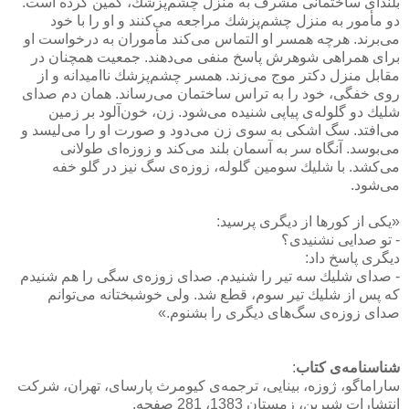
بلندای ساختمانی مشرف به منزل چشم‌پزشك، كمین كرده است.
دو مأمور به منزل چشم‌پزشك مراجعه می‌كنند و او را با خود
می‌برند. هرچه همسر او التماس می‌كند مأموران به درخواست او
برای همراهی شوهرش پاسخ منفی می‌دهند. جمعیت همچنان در
مقابل منزل دكتر موج می‌زند. همسر چشم‌پزشك ناامیدانه و از
روی خفگی، خود را به تراس ساختمان می‌رساند. همان دم صدای
شلیك دو گلوله‌ی پیاپی شنیده می‌شود. زن، خون‌آلود بر زمین
می‌افتد. سگ اشكی به سوی زن می‌دود و صورت او را می‌لیسد و
می‌بوسد. آنگاه سر به آسمان بلند می‌كند و زوزه‌ای طولانی
می‌كشد. با شلیك سومین گلوله، زوزه‌ی سگ نیز در گلو خفه
می‌شود.
«یكی از كورها از دیگری پرسید:
- تو صدایی نشنیدی؟
دیگری پاسخ داد:
- صدای شلیك سه تیر را شنیدم. صدای زوزه‌ی سگی را هم شنیدم
كه پس از شلیك تیر سوم، قطع شد. ولی خوشبختانه می‌توانم
صدای زوزه‌ی سگ‌های دیگری را بشنوم.»
شناسنامه‌ی كتاب
:
ساراماگو، ژوزه، بینایی،‌ ترجمه‌ی كیومرث پارسای، تهران، شركت
انتشارات شیرین، زمستان 1383، 281 صفحه.