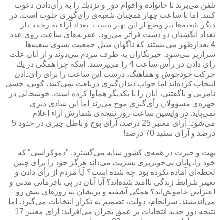
تلفن می‌برند تا خانواده و اقوام دور و نزدیك را به رأی‌دادن دعوت
كنند. اما تا ساعت چهار همچنان شعبه‌ی رأی‌گیری خلوت است. در
دیگر شعبه‌ها نیز وضع از این بهتر نیست. تعداد آراء به زحمت از
تعداد انگشتان دو دست فراتر می‌رود. عقربه‌های ساعت روی عدد
4 بعدازظهر می‌ایستند كه ناگهان سیل جمعیت بسوی شعبه‌ها
سرازیر می‌شود. خبرنگاران به طرف مردم می‌دوند و از آنان علت
رأی دادن در رأس ساعت 4 را می‌پرسند. اینكه چرا همگی در یك
حركت خودجوش و هماهنگ، درست این ساعت را برای رأی‌دادن
انتخاب كرده‌اند اما جواب دندان‌گیری دریافت نمی‌كنند. گویی، حسی
نامریی و ناگفتنی، آنان را با یكدیگر همآوا كرده است. خوشحالی در
چهره‌ی مسؤولان رأی‌گیری موج می‌زند اما این شادی دیری
نمی‌پاید. در واپسین ساعت روز نتیجه‌ی شمارش آراء اعلام
می‌شود: آرای معتبر 25 درصد، آرای پوچ و باطل چیزی در حدود 5
درصد و آرای سفید 70 درصد!
بهت و حیرت در همه‌ی كشور سایه می‌گسترد. "دموكراسی" كه
خود را، پایان بی‌خونریزی بشریت می‌داند هرگز خود را برای چنین
لحظه‌ای آماده نكرده بود. چه شده است؟ آیا مردم از رأی دادن و
تغییر شرایط زندگی ناامید شده‌اند؟ آیا آنان در پی نافرمانی مدنی و
اعتراض‌ خاموش‌اند؟ همگی آشفته و پریشان به روزهای پیش رو
می‌اندیشند. سرانجام، دولت، تصمیم به تكرار انتخابات می‌گیرد. اما
نتیجه دور جدید انتخابات بر عمق بحران می‌افزاید: آرای معتبر 17