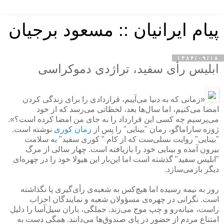
پیام ایرانیان :: مسعود برجیان
۱۳۸۴/۰۹/۱۸
ابلیس رأی سفید، تراژدی دموكراسی
«زمانی كه به دنیا می‌آییم، قراردادی را برای زندگی كردن
امضا می‌كنیم، اما سال‌ها بعد، لحظاتی می‌رسد كه از خود
می‌پرسیم چه كسی این قرارداد را به جای من امضا كرده است؟».
ژوزه ساراماگو، رمان "بینایی" را پس از
رمان كوری
نوشته است.
"بینایی" روایت نسلی‌ست كه از كام " كوری سفید" به سلامت
بیرون آمده و بینایی خود را بازیافته است. چهار سالی از مرگ
"ابلیس سفید" گذشته است اما این‌بار این هیولا خود را در چهره‌ای
دیگر بازمی‌سازد.
روز به نیمه رسیده اما هیچ‌كس به شعبه‌ی رأی‌گیری پا نگذاشته
است. نگرانی در چهره‌ی مسؤولان شعبه و نمایندگان احزاب
راست، میانه‌رو و چپ موج می‌زند. جملگی، باران سیل‌آسا را دلیل
امتناع مردم از حضور در پای صندوق‌ها می‌دانند. همگی دست به