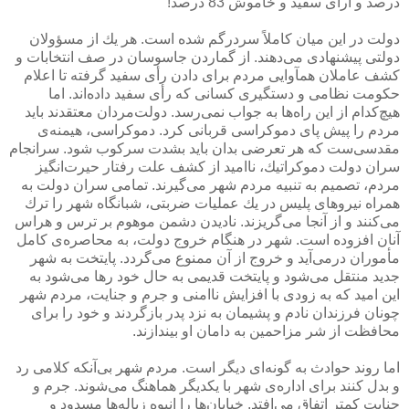
درصد و آرای سفید و خاموش 83 درصد!
دولت در این میان كاملاً سردرگم شده است. هر یك از مسؤولان
دولتی پیشنهادی می‌دهند. از گماردن جاسوسان در صف انتخابات و
كشف عاملان همآوایی مردم برای دادن رأی سفید گرفته تا اعلام
حكومت نظامی و دستگیری كسانی كه رأی سفید داده‌اند. اما
هیچ‌كدام از این راه‌ها به جواب نمی‌رسد. دولت‌مردان معتقدند باید
مردم را پیش پای دموكراسی قربانی كرد. دموكراسی، هیمنه‌ی
مقدسی‌ست كه هر تعرضی بدان باید بشدت سركوب شود. سرانجام
سران دولت دموكراتیك، ناامید از كشف علت رفتار حیرت‌انگیز
مردم، تصمیم به تنبیه مردم شهر می‌گیرند. تمامی سران دولت به
همراه نیروهای پلیس در یك عملیات ضربتی، شبانگاه شهر را ترك
می‌كنند و از آنجا می‌گریزند. نادیدن دشمن موهوم بر ترس و هراس
آنان افزوده است. شهر در هنگام خروج دولت، به محاصره‌ی كامل
مأموران درمی‌آید و خروج از آن ممنوع می‌گردد. پایتخت به شهر
جدید منتقل می‌شود و پایتخت قدیمی به حال خود رها می‌شود به
این امید كه به زودی با افزایش ناامنی و جرم و جنایت،‌ مردم شهر
چونان فرزندان نادم و پشیمان به نزد پدر بازگردند و خود را برای
محافظت از شر مزاحمین به دامان او بیندازند.
اما روند حوادث به گونه‌ای دیگر است. مردم شهر بی‌آنكه كلامی رد
و بدل كنند برای اداره‌ی شهر با یكدیگر هماهنگ می‌شوند. جرم و
جنایت كمتر اتفاق می‌افتد. خیابان‌ها را انبوه زباله‌ها مسدود و