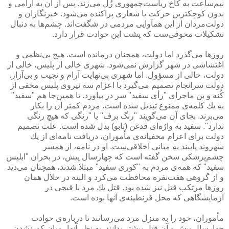
نیم‌ساعت به كاخ ریاست‌جمهوری زُل می‌زند. پس از آن به آرامی و
بدون كوچكترین حركت یا شعاری پراكنده می‌شود. خبرنگاران و
دولت‌مردان از این همآوایی مردمی در شگفت‌اند. چشم‌ها به دنبال
تشكیلات مخوفی‌ست كه پشت این حوادث قرار دارد.
روزها می‌گذرد اما دولت،‌ همچنان درمانده است. هیچ بی‌نظمی و
اغتشاشی در شهر گزارش نمی‌شود. شهری خالی از پلیس، خالی از
دولت، خالی از مسؤول. اما شهری بی‌نهایت آرام و نجیب و بی‌آزار.
دولت سرانجام تصمیم می‌گیرد با اعزام سه نیروی پلیس مخفی از
كُنه و بن ماجرای "رأی سفید" سر در بیاورد. تا همین‌جا هم "سفید"
به یك كلمه‌ی ممنوع تبدیل شده است. مردم كمتر آن را بكار
می‌برند. بجای آن می‌گویند "رنگ برف" یا "رنگی كه هیچ رنگی
ندارد". سفید به واژه‌ای قدغن (تابو) بدل شده است. علت تصمیم
دولت برای اعزام مخفیانه‌ی مأموران، دریافت نامه‌ای از یك
شهروند پایبند به مبانی اخلاقی‌ست. او در نامه، از همسر
چشم‌پزشكی سخن گفته است كه چهارسال پیش، در بحران "ابلیس
سفید" كه همه‌ی مردم به "كوری سفید" مبتلا شدند، همچنان می‌دید
و از گروهی هفت‌نفره محافظت می‌كرد و البته در خلال همان
روزها مرتكب قتل نیز شده بود. قتل یك مرد با قیچی در
آزمایشگاهی كه محل قرنطینه‌ی آنها بوده است.
مأموران،‌ خود را به منزل مرد می‌رسانند تا درباره‌ی حوادث
چهارسال پیش و آن قتل بیشتر بدانند. به نظر آنها، میان كورنشدن