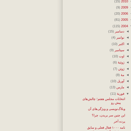
(15)
2010
(9)
2009
(20)
2006
(81)
2005
(115)
2004
◄
دسامبر
(15)
◄
نوامبر
(4)
◄
اکتبر
(10)
◄
سپتامبر
(9)
◄
اوت
(10)
◄
ژوئیهٔ
(6)
◄
ژوئن
(7)
◄
مهٔ
(8)
◄
آوریل
(10)
◄
مارس
(13)
▼
فوریهٔ
(11)
انتخابات مجلس هفتم؛ چالش‌های
پیش رو
وبلاگ‌نویسی و ویژگی‌های آن
این چنین سر بریدن، چرا؟
پرده آخر
نامه ۱۰۰۰ فعال فعلی و سابق