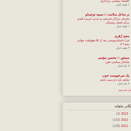
اقتصاد سیاسی براندازی
۱ هفته قبل
بر ساحل سلامت :: سمیه توحیدلو
معرفی مراکز تفریحی و دیدنی جزیره قشم
برای فصل زمستان
۱ هفته قبل
مجيد زُهَری
چرا داستان‌نویسی بعد از ۵۷ هیچ‌وقت جهانی
نشد؟ 4
۳ هفته قبل
مستور :: محسن مؤمنی
ساختار سیاسی ذهن
۷ ماه قبل
یک سرخپوست خوب
تپانچه باید دم دست باشد
۷ ماه قبل
ان دادن همه
یگانی ماهیانه
(4)
2013
(163)
2012
(138)
2011