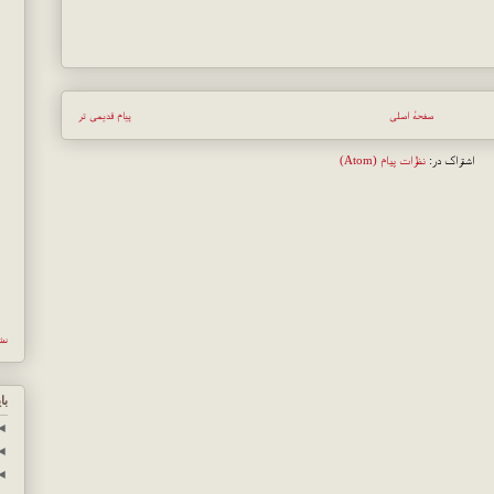
صفحهٔ اصلی
پیام قدیمی تر
اشتراک در:
نظرات پیام (Atom)
نش
با
◄
◄
◄