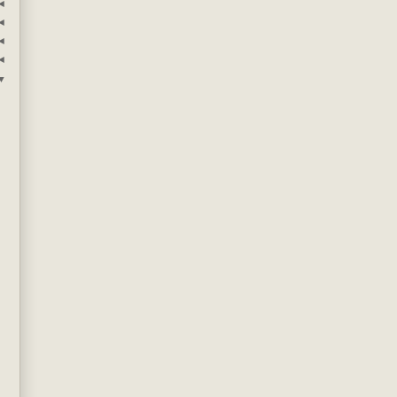
◄
◄
◄
◄
▼