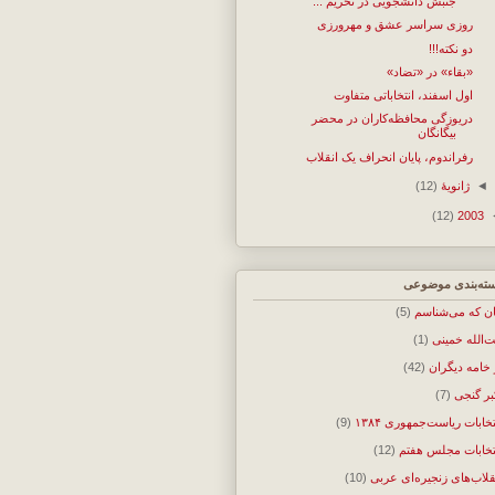
جنبش دانشجویی در تحریم ...
روزی سراسر عشق و مهرورزی
دو نکته!!!
«بقاء» در «تضاد»
اول اسفند، انتخاباتی متفاوت
دریوزگی محافظه‌کاران در محضر
بیگانگان
رفراندوم، پایان انحراف یک انقلاب
◄
ژانویهٔ
(12)
(12)
2003
ته‌بندی موضوعی
ان که می‌شناسم
(5)
ت‌الله خمینی
(1)
 خامه دیگران
(42)
بر گنجی
(7)
تخابات ریاست‌جمهوری ۱۳۸۴
(9)
تخابات مجلس هفتم
(12)
قلاب‌های زنجیره‌ای عربی
(10)