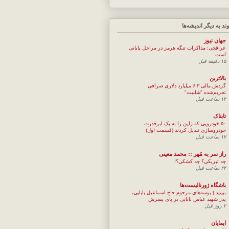
وند به ديگر انديشه‌ها
جهان نيوز
عراقچی: مذاکرات تنگه هرمز در مراحل پایانی
است
۱۵ دقیقه قبل
بالاترین
گردش مالی ۶.۳ میلیارد دلاری صرافی
تحریم‌شده "شلبیت"
۱۲ ساعت قبل
تابناک
۵۰ خودرویی که ژاپن را به یک ابرقدرت
خودروسازی تبدیل کردند (قسمت اول)
۱۷ ساعت قبل
راز سر به مُهر :: محمد معینی
چه تبریکی؟ چه کشکی؟!
۲۲ ساعت قبل
باشگاه ژورنالیست‌ها
ببینید | بوسه‌های مرحوم حاج اسماعیل بابایی،
پدر شهید عباس بابایی بر پای پسرش
۲ روز قبل
ایمایان