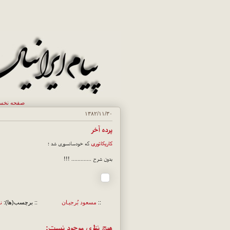
صفحه نخ
۱۳۸۲/۱۱/۳۰
پرده آخر
کاريکاتوری
که خودسانسوری شد ؛
بدون شرح ............. !!!
::
مسعود بُرجيـان
:: برچسب(ها):
ن
هیچ نظری موجود نیست: