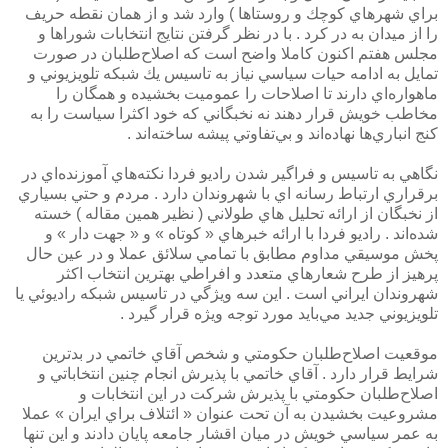
براي شهرهاي كوچك و روستاها ) وارد شد و از همان نقطه حريف
را از ميدان به در كرد . با در نظر گرفتن نتايج انتخابات شوراها و
مجلس هفتم اكنون كاملا واضح است كه اصلاح‌طلبان در صورت
تمايل به ادامه حيات سياسي نياز به تاسيس يك شبكه تلويزيوني و
ماهواره‌اي دارند تا اصلاحات را عموميت بخشيده و همگان را
مخاطب خويش قرار دهند نه نخبگاني كه خود اكثرا سياست را به
كنج انباري‌ها نهاده‌اند و بي‌تفاوتي پيشه ساخته‌اند .
نگاهي به تاسيس و فراگير شدن راديو فردا نكته‌هاي آموزنده‌اي در
برقراري ارتباط رسانه اي با شهروندان دارد . مردم و حتي بسياري
از نخبگان از ارائه تحليل هاي طولاني ( نظير همين مقاله ) خسته
شده‌اند . راديو فردا با ارائه خبرهاي « كوتاه » و « جهت دار » و
پخش موسيقي مداوم مطابق با تمامي سلائق عملا و در عين حال
پرهيز از طرح شعارهاي متعدد و افراطي بهترين انتخاب اكثر
شهروندان ايراني است . اين سه ويژگي در تاسيس شبكه راديوئي يا
تلويزيوني جديد مي‌بايد مورد توجه ويژه قرار گيرد .
موقعيت اصلاح‌طلبان حكومتي و شخص آقاي خاتمي در بدترين
شرايط قرار دارد . آقاي خاتمي با پذيرش انجام چنين انتخاباتي و
اصلاح‌طلبان حكومتي با پذيرش شركت در اين انتخابات و
مشروعيت بخشيدن به آن تحت عنوان « ائتلاف براي ايران » عملا
به عمر سياسي خويش در ميان اقشار جامعه پايان دادند و اين تنها