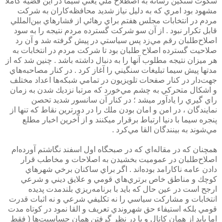
سكوت سنگين رسانه به اصطلاح ملي يعني سيما در اين قضيه كاملا
مشهود بود امري كه به دليل نياز شديد محافظه‌كاران به شركت
مردم در انتخابات مجلس هفتم براي رهائي از فشارهاي بين‌المللي
قابل تكرار نبود . از آن سو شركت گسترده مردم نتيجه را به سود
اصلاح‌طلبان رقم مي‌زد پس سياستي در پيش گرفته شد و آن رد
صلاحيت گسترده اصلاح طلبان بود تا شركت مردم در انتخابات به
هر ميزان نتيجه مطلوب آنها را به دنبال داشته باشد . چنين شد كه از
مدتها پيش سيما تبليغات سنگيني را آغاز كرد . در كنار مصاحبه‌هاي
جهت‌دار در كنار صفحات تلويزيون در تمامي شبكه‌ها اعداد مختلف
و اشكال متحركي به چشم مي‌خورد كه مرتبا نزديك شدن به زمان
راي گيري را يادآور ميشد ؛ در كنار آن سانسور شديد تحصن
نمايندگان ، در امن و امان بودن ملك را در دورترين نقاط كه تنها از
پنجره سيما با دنيا ارتباط برقرار ميكنند و از آخرين اخبار مطلع
مي‌شوند به بينندگان القا مي‌كرد .
همچنان كه در مقاله‌اي كه در صبحگاه اول اسفند نگاشتم آورده‌ام
اصلاح‌طلبان در عموميت بخشيدن به اصلاحات و مخاطب قرار
دادن عامه ناكارامد بوده‌اند . اگر براي ساكنان برخي شهرهاي
كوچك و مناطق خاص برتري‌هاي قومي و علايق ديني و شرعي
ارجح است در عين حال كه بايد با برنامه‌ريزي بلندمدت پديده
انتخابات و مشاركت سياسي را نه تكليفي شرعي و نه اثبات قدرت
قومي بلكه استيفاء حق شهروندي تعريف و القا نمود در كوتاه مدت
اما بايد از همان كانال و با در نظر گرفتن همان حساسيت‌ها ( فقط