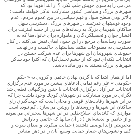
مردمي را به سوي خويش جلب نكرد ؟ از ابتدا هويدا بود كه
شهرهاي بزرگ و سياسي كشور مشاركت اندكي خواهند داشت ؛
بالاتر بودن سطح سواد و فهم سياسي در بين عموم مردم ، عدم
وجود قوميتهاي قدرتمند در شهرهاي بزرگ ، دسترسي سهل
ساكنان شهرهاي بزرگ به رسانه‌هاي مدرن از جمله اينترنت براي
اقشار جوان و تحصيلكردگان و ماهواره‌ براي خانواده‌ها كه به
صورت رسانه‌هاي مرجع در اين جمع ، ايفاي نقش مي‌كنند در كنار
دسترسي به مطبوعات منتقد سياستهاي حاكميت و در نهايت
جمع‌بندي شهروندان اين شهرها براي عدم شركت جستن در
انتخابات نكته‌اي نبود كه از چشم تحليل‌گران كه اكثرا خود ساكن
شهرهاي بزرگ هستند به دور مانده باشد .
اما از همان ابتدا كه با گردن نهادن خاتمي و كروبي به « حكم
حكومتي » علي‌رغم تمامي ادعاهاي پيشين در مورد عدم برگزاري
انتخابات غير آزاد ، برگزاري انتخابات با چنين ويژگيهائي قطعي شد
نگراني در مورد مشاركت در شهرهاي كوچك وجود داشت چرا كه
در اين شهرها رقابت‌هاي قومي و محلي است كه جهت‌گيري راي
ساكنان اين شهرها و روستاها را روشن مي‌سازد . كم نبوده است
مواردي كه كانديداي اصلاح‌طلبي در اين شهرها سخنراني مي‌نموده
و از خاتمي و انديشه‌اش ( در آن سالها كه خاتمي و يارانش
محبوبيتي زايد الوصف داشتند ) حمايت ميكرده و صداي سوت و
كف و تشويق‌هاي حضار حمايت‌ وسيع آنان را در ذهن متبادر