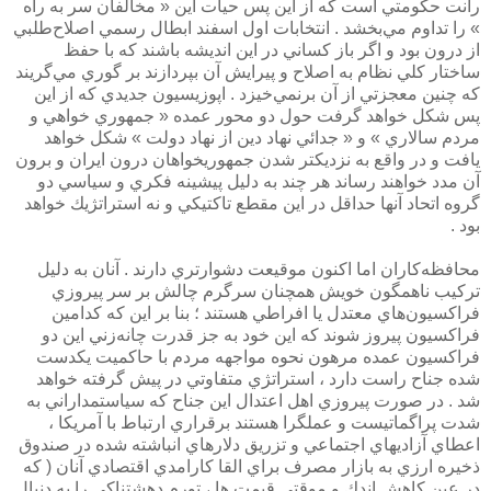
رانت حكومتي است كه از اين پس حيات اين « مخالفان سر به راه
» را تداوم مي‌بخشد . انتخابات اول اسفند ابطال رسمي اصلاح‌طلبي
از درون بود و اگر باز كساني در اين انديشه باشند كه با حفظ
ساختار كلي نظام به اصلاح و پيرايش آن بپردازند بر گوري مي‌گريند
كه چنين معجزتي از آن برنمي‌خيزد . اپوزيسيون جديدي كه از اين
پس شكل خواهد گرفت حول دو محور عمده « جمهوري خواهي و
مردم سالاري » و « جدائي نهاد دين از نهاد دولت » شكل خواهد
يافت و در واقع به نزديكتر شدن جمهوريخواهان درون ايران و برون
آن مدد خواهند رساند هر چند به دليل پيشينه فكري و سياسي دو
گروه اتحاد آنها حداقل در اين مقطع تاكتيكي و نه استراتژيك خواهد
بود .
محافظه‌كاران اما اكنون موقيعت دشوارتري دارند . آنان به دليل
تركيب ناهمگون خويش همچنان سرگرم چالش بر سر پيروزي
فراكسيون‌هاي معتدل يا افراطي هستند ؛ بنا بر اين كه كدامين
فراكسيون پيروز شوند كه اين خود به جز قدرت چانه‌زني اين دو
فراكسيون عمده مرهون نحوه مواجهه مردم با حاكميت يكدست
شده جناح راست دارد ، استراتژي متفاوتي در پيش گرفته خواهد
شد . در صورت پيروزي اهل اعتدال اين جناح كه سياستمداراني به
شدت پراگماتيست و عملگرا هستند برقراري ارتباط با آمريكا ،‌
اعطاي آزاديهاي اجتماعي و تزريق دلارهاي انباشته شده در صندوق
ذخيره ارزي به بازار مصرف براي القا كارامدي اقتصادي آنان ( كه
در عين كاهش اندك و موقتي قيمت ها ، تورم دهشتناكي را به دنبال