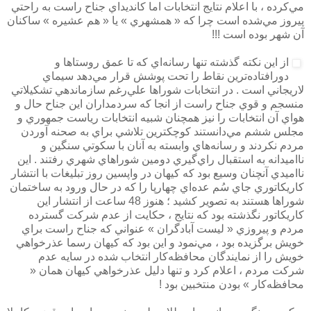
مي‌كرده ، با اعلام نتايج انتخابات اما كانديداي جناح راست به راحتي
پيروز مي‌شده است چرا كه « همشهري » يا « هم عشيره » ساكنان
آن شهر بوده است !!!
از اين نكته گذشته تنها رسانه‌اي كه تا عمق روستاها و
دورافتاده‌ترين نقاط را تحت پوشش قرار مي‌دهد سيماي
لاريجاني است . در انتخابات شوراها علي‌رغم سازماندهي تشكيلاتي
منسجم و قوي جناح راست از انجا كه سردمداران اين جناح حال و
هواي آن انتخابات را نيز همچنان شبيه انتخابات رياست جمهوري و
مجلس ششم مي‌دانستند كوچكترين تلاشي براي به صحنه آوردن
مردم نكردند و رسانه‌هاي وابسته به آنان با سكوتي سنگين و
نااميدانه به استقبال راي‌گيري دومين شوراهاي شهري رفتند . اين
نااميدي آنچنان وسيع بود كه كيهان در واپسين روز تبليغات با انتشار
كاريكاتوري جاي سُم عده‌اي چهارپا را كه در حال ورود به ساختمان
شوراها هستند به تصوير كشيد ؛ هنوز 48 ساعت از انتشار اين
كاريكاتور نگذشته بود كه نتايج ، حكايت از عدم شركت گسترده
مردم و پيروزي « ليست آبادگران » عنواني كه جناح راست براي
خويش برگزيده بود ، مي‌نمود و اين بود كه كيهان رسما عذرخواهي
خويش را از نمايندگان محافظه‌كار انتخاب شده در سايه عدم
شركت مردم ، اعلام كرد و تنها دليل عذرخواهي كيهان همان «
محافظه‌كار » بودن منتخبين بود !