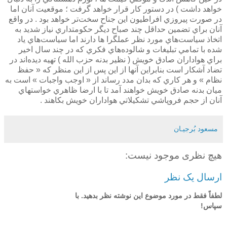
خواهد داشت ) در دستور كار قرار خواهد گرفت ؛ موقعيت آنان اما
در صورت پيروزي افراطيون اين جناح سخت‌تر خواهد بود . در واقع
آنان براي تضمين حداقل چند صباح ديگر حكومتداري نياز شديد به
اتخاذ سياست‌هاي مورد نظر عملگرا ها دارند اما سياست‌هاي ياد
شده با تمامي تبليغات و شالوده‌هاي فكري كه در چند سال اخير
براي هواداران صادق خويش ( نظير بدنه حزب الله ) تهيه ديده‌اند در
تضاد آشكار است بنابراين آنها از اين پس از اين منظر كه « حفظ
نظام » و هر كاري كه بدان مدد رساند از « اوجب واجبات » است به
ميان بدنه صادق خويش خواهند آمد تا با ارضا ظاهري خواستهاي
آنان از حجم فروپاشي تشكيلاتي هواداران خويش بكاهند .
مسعود بُرجيـان
هیچ نظری موجود نیست:
ارسال یک نظر
لطفاً فقط در مورد موضوع این نوشته نظر بدهید. با
سپاس!