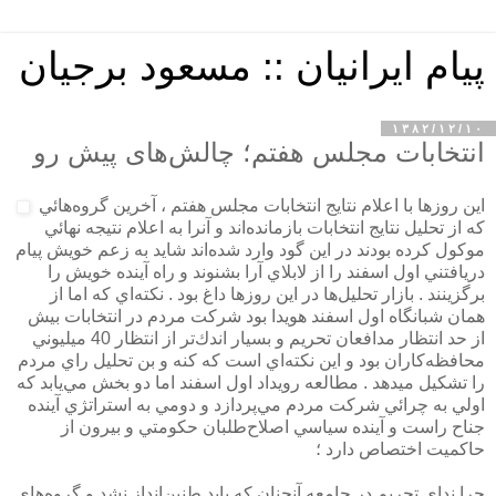
پیام ایرانیان :: مسعود برجیان
۱۳۸۲/۱۲/۱۰
انتخابات مجلس هفتم؛ چالش‌های پیش رو
اين روزها با اعلام نتايج انتخابات مجلس هفتم ، آخرين گروه‌هائي
كه از تحليل نتايج انتخابات بازمانده‌اند و آنرا به اعلام نتيجه نهائي
موكول كرده بودند در اين گود وارد شده‌اند شايد به زعم خويش پيام
دريافتني اول اسفند را از لابلاي آرا بشنوند و راه آينده خويش را
برگزينند . بازار تحليل‌ها در اين روزها داغ بود . نكته‌اي كه اما از
همان شبانگاه اول اسفند هويدا بود شركت مردم در انتخابات بيش
از حد انتظار مدافعان تحريم و بسيار اندك‌تر از انتظار 40 ميليوني
محافظه‌كاران بود و اين نكته‌اي است كه كنه و بن تحليل راي مردم
را تشكيل ميدهد . مطالعه رويداد اول اسفند اما دو بخش مي‌يابد كه
اولي به چرائي شركت مردم مي‌پردازد و دومي به استراتژي آينده
جناح راست و آينده سياسي اصلاح‌طلبان حكومتي و بيرون از
حاكميت اختصاص دارد ؛
چرا نداي تحريم در جامعه آنچنان كه بايد طنين‌انداز نشد و گروه‌هاي