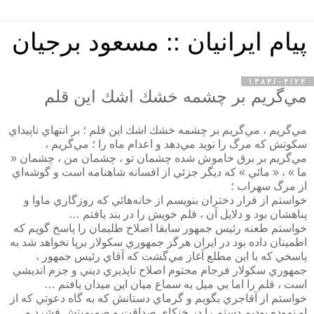
پیام ایرانیان :: مسعود برجیان
۱۳۸۳/۰۴/۲۲
مي‌گريم بر چشمه خشك اشك اين قلم
مي‌گريم ،‌ مي‌گريم بر چشمه خشك اشك اين قلم ؛ بر انتهاي ناپيداي
سكوتش كه مرگ را نويد مي‌دهد و اعدام ماه را ؛ مي‌گريم ،
مي‌گريم بر برق خاموش شده چشمان تو ، چشمان من ، چشمان «
ما » ، « مائي » كه ديگر جزئي از افسانه شاهنامه است و گوشه‌اي
از مرگ سهراب ؛
خواستم از فرار دختران بنويسم از خانه‌هائي كه روزگاري ماوا و
پناهشان بود و دلايل آن ،‌ قلم خويش را در بند يافتم …
خواستم طعنه رئيس جمهور سابقا اصلاح طلبمان را پاسخ گويم كه
اطمينان داده بود در ايران هرگز جمهوري سكولار برپا نخواهد شد به
پاسخي كه با اين مطلع آغاز مي‌گشت كه آقاي رئيس جمهور ،
جمهوري سكولار فرجام محتوم اصلاح ناپذيري ديني و جزم انديشي
است ، قلم را اما بي ميل به سماع ميان اين ميدان يافتم …
خواستم از آقاجري بگويم و گرماي دستانش كه به گاه دعوتي كه از
او نموده بوديم دستم را در خنكاي صداقت و صميميتش فشرد و