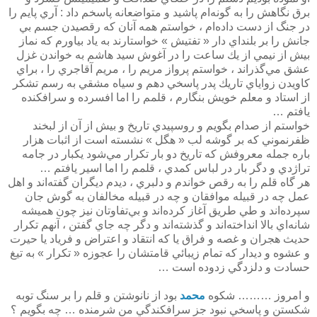
برق نگاهش را به گونه‌ام پاشيد و متواضعانه پاسخم داد : آري پايم را
در جنگ از دست داده‌ام ، خواستم همه آنان كه رقصيدن جسم بي
جانش را بر بلنداي دار « تفتيش » خواستارند به ياد بياورم كه نماز
بيش از نيمي از يك ساعت را در آغوش سيد هاشم به خواندن غزل
عشق مي‌گذراند ، خواستم پرواز مريم را ، مريم آقاجري را ، براي
كاويدن زواياي تاريك پدر پاسخي دهم و سياه مشقي به رسم تشكر
از استاد و معلم خويش بنگارم ، قلمم را اما افسرده و سرافكنده
يافتم …
خواستم از صدام بگويم و روسپيدي تاريخ و بيش از آن از لبخند
ظفرنموني كه بر گوشه لب « هگل » نشسته است از اثبات هزار
باره جمله معروفش كه تاريخ دو بار تكرار مي‌شود يكبار در جامه
تراژدي و دگر بار در لباس كمدي ، قلمم را اما اسير يافتم …
هر گاه قلم را به رقص خواندم و دلبري ، ديدم ديگران گفته‌اند و اهل
عمل چه در قبيله موافقان و چه در قبيله مخالفان به گوش جان
سپرده‌اند و طي طريق آغاز كرده‌اند و بي‌تفاوتان نيز چون هميشه
شانه‌اي بالا انداخته‌اند و گذشته‌اند و دگر چه جاي گفتن ،‌ آنهم تكرار
حديث هجران و غصه و فراق يا كه انتقاد و اعتراض و فرياد يا حيرت
و عشوه و ديدار كه تمام زيبائي قامتشان را عجوزه « تكرار » به تيغ
حسادت و دلزدگي زدوده است …
و امروز ……… شكوه
محمد
بود از نانوشتن و قلم را بر سنگ توبه
شكستن و پاسخي نبود جز سرافكندگي من شرمنده … چه بگويم ؟