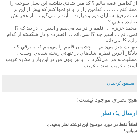
از كدامين غصه بنالم ؟ كدامين شادي نداشته اين نسل سوخته را
معنا كنم ……… كدامين راز را با تو نجوا كنم كه پيش از اين بر
شانه رفيق ساليان دور و درازت – آينه را مي‌گويم – از هجرانش
نناليده باشي ؟
محمد عزيزم … قلمم را در بند مي‌بينم و اسير … در بند كه ؟!
نمي‌دانم … اسير چه ؟! نمي‌دانم … افسرده و دل شكسته از كدام
واژه ؟! نمي‌دانم …
تنها يك چيز مي‌دانم … چشمان قلمم را مي‌بينم كه با برقي كه
يادگار آخرين قطره‌ اشك‌هاي در تنهائي ريخته شده‌ي اوست ،
مظلومانه مرا مي‌نگرد … او نيز چون من در اين بازار مكاره غريب
است ، غريب است ،‌ غريب ………
مسعود بُرجيـان
هیچ نظری موجود نیست:
ارسال یک نظر
لطفاً فقط در مورد موضوع این نوشته نظر بدهید. با
سپاس!